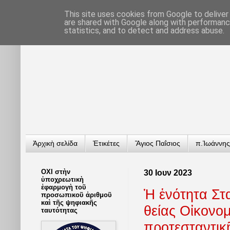
This site uses cookies from Google to deliver 
are shared with Google along with performance
statistics, and to detect and address abuse.
Ἀρχικὴ σελίδα
Ἐτικέτες
Ἅγιος Παΐσιος
π.Ἰωάννης
ΟΧΙ στὴν
30 Ιουν 2023
ὑποχρεωτικὴ
ἐφαρμογὴ τοῦ
Ἡ ἑνότητα Στ
προσωπικοῦ ἀριθμοῦ
καὶ τῆς ψηφιακῆς
θείας Οἰκονομ
ταυτότητας
προτεσταντικ