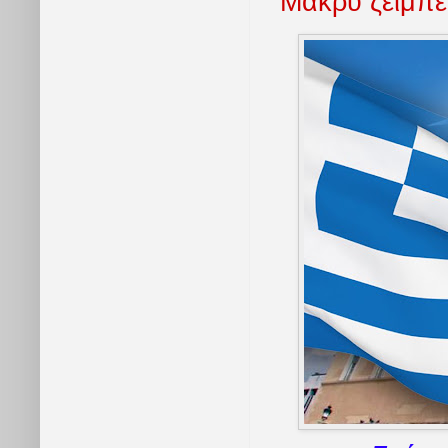
Μακρὺ ζεϊμπέκ