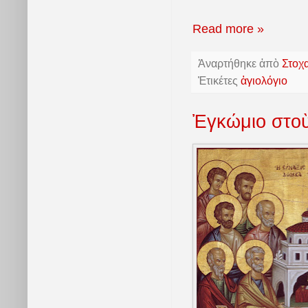
Read more »
Ἀναρτήθηκε ἀπὸ
Στοχ
Ἐτικέτες
ἁγιολόγιο
Ἐγκώμιο στοὺ