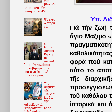
νέα
βλακώδ
ης ταμπέλα τῶν
συστημικῶν ΜΜΕ!
Ὑπ. Δι
Ψυχικὲς
διαταρα
Γιά τήν ζωή 
χὲς
ἅγιο Μάξιμο «
πραγματικότη
O
Μητρο
πολίτης
καθολικότητα
Κερκύρ
ας
φορά πού κατα
ἀποκαλ
ύπτει τὴν δολιότητα
τῆς κυβέρνησης μὲ
αὐτό τό ἀποτ
σημερινὴ ἐπιστολὴ
στὴν Κεραμέως
τῆς διαρχικ
Τὴν
προσεγγίσεων
ἀλήθεια
τῆς
τοῦ καθόλου τ
Ἐκκλησ
ίας δὲν
τὴν
ἱστορικά καί 
καθορίζουν τὰ
‘’ἐπιτροπάτα’’. Τὸ ὅτι
ἐμβολιάσθηκαν