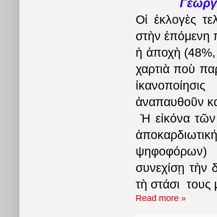
Γεώργ
Οἱ ἐκλογὲς τε
στὴν ἑπόμενη π
ἡ ἀποχὴ (48%,
χαρτιὰ ποὺ πα
ἰκανοποίησι
ἀναπαυθοῦν κα
Ἡ εἰκόνα τῶν 
ἀποκαρδιωτι
ψηφοφόρων) π
συνεχίσῃ τὴν 
τὴ στάσι τους 
Read more »