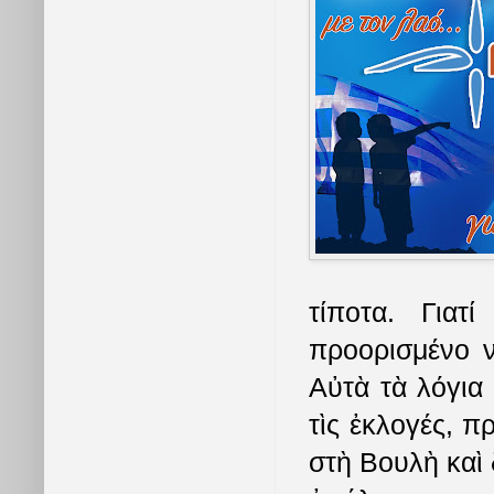
τίποτα. Γιατ
προορισμένο ν
Αὐτὰ τὰ λόγια 
τὶς ἐκλογές, 
στὴ Βουλὴ καὶ