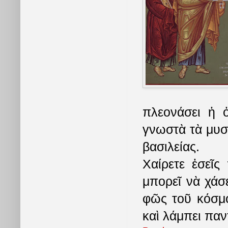
πλεονάσει ἡ 
γνωστὰ τὰ μυσ
βασιλείας.
Χαίρετε ἐσεῖς
μπορεῖ νὰ χάσε
φῶς τοῦ κόσμο
καὶ λάμπει παν