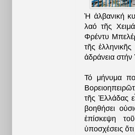
Ἡ ἀλβανική κυ
λαό τῆς Χειμ
Φρέντυ Μπελέρ
τῆς ἑλληνικῆς 
ἀδράνεια στήν
Τό μήνυμα πο
Βορειοηπειρῶτ
τῆς Ἑλλάδας εἶ
βοηθήσει οὐσι
ἐπίσκεψη το
ὑποσχέσεις ὅτι 