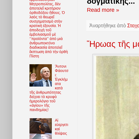
δογματικῆς...
Μητροπολίτες, δὲν
ἀποτελεῖ κριτήριον
Read more »
ὀρθοδόξου ἤθους. Ὁ
λαὸς τὸ θεωρεῖ
συσχηματισμὸ στὴν
Ἀναρτήθηκε ἀπὸ
Στοχ
κρατικὴ ἐξουσία. Ἡ
ἀποδοχὴ τοῦ
ἐμβολιασμοῦ μὲ
‘’προϊόντα’’ ἀπὸ μιὰ
Ἥρωας τῆς μάχ
ἀνθρωποκτόνο
διαδικασία ἀποτελεῖ
ἔκπτωση ἀπὸ τὴν ὀρθὴ
Πίστη
Ἄντονι
Φάουτσ
ι:
Ἐγκλήμ
ατα
κατὰ
τῆς ἀνθρωπότητας
δείχνει τὸ κρυφὸ
ἡμερολόγιο τοῦ
«ἁγίου» τῆς
πανδημίας!
Αἱ
εὐεργετι
καί
θλίψεις