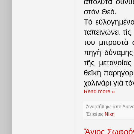
ἀπόλυτα συνυ
στὸν Θεό.
Τὸ εὐλογημένο
ταπεινώνει τὶς
του μπροστὰ σ
πηγὴ δύναμης 
τῆς μετανοίας 
θεϊκὴ παρηγορι
χαλινάρι γιὰ τ
Read more »
Ἀναρτήθηκε ἀπὸ
Διαν
Ἐτικέτες
Νίκη
Ἅγιος Σωφρόν