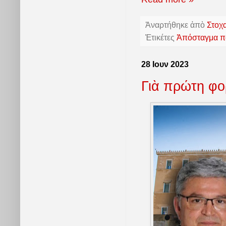
Ἀναρτήθηκε ἀπὸ
Στοχ
Ἐτικέτες
Ἀπόσταγμα πα
28 Ιουν 2023
Γιὰ πρώτη φο