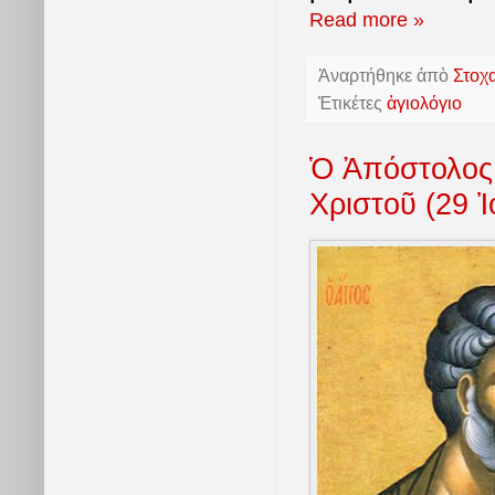
Read more »
Ἀναρτήθηκε ἀπὸ
Στοχ
Ἐτικέτες
ἁγιολόγιο
Ὁ Ἀπόστολος 
Χριστοῦ (29 Ἰ