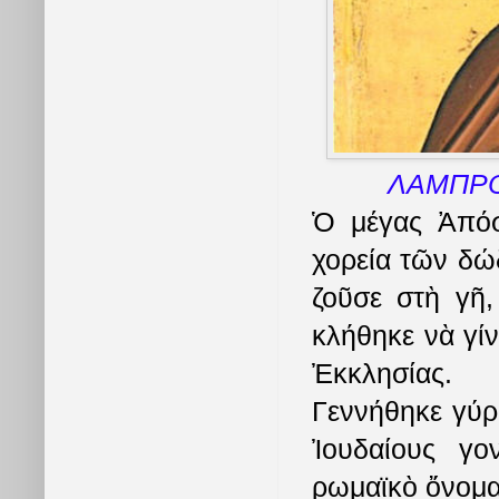
ΛΑΜΠΡΟ
Ὁ μέγας Ἀπόσ
χορεία τῶν δώ
ζοῦσε στὴ γῆ,
κλήθηκε νὰ γίν
Ἐκκλησίας.
Γεννήθηκε γύρ
Ἰουδαίους γο
ρωμαϊκὸ ὄνομα 