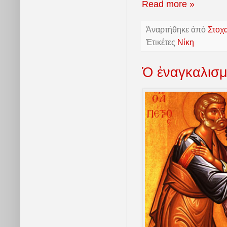
Read more »
Ἀναρτήθηκε ἀπὸ
Στοχ
Ἐτικέτες
Νίκη
Ὁ ἐναγκαλισ