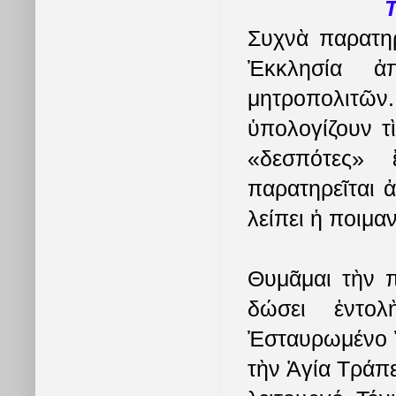
Τ
Συχνὰ παρατη
Ἐκκλησία ἀπ
μητροπολιτῶν
ὑπολογίζουν τ
«δεσπότες» 
παρατηρεῖται 
λείπει ἡ ποιμα
Θυμᾶμαι τὴν π
δώσει ἐντολ
Ἐσταυρωμένο Ἰ
τὴν Ἁγία Τράπ