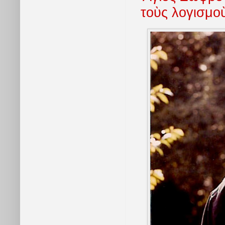
τοὺς λογισμο