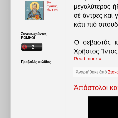
Ἄν
μεγαλύτερος ἠ
ἀγαπᾶς
τὸν Θεό
σέ ἄντρες καί 
κάτι πιό σπουδ
Συνευωχοῦντες
ΡΩΜΗΟΙ
Ὁ σεβαστός κ
Χρῆστος Ἴντος 
Read more »
Προβολές σελίδος
Ἀναρτήθηκε ἀπὸ
Στοχ
Ἀπόστολοι κα