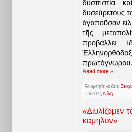
δυσπιστία κ
δυσεύρετους το
ἀγαποῦσαν εἰλι
τῆς μεταπολί
προβάλλει ἰ
Ἑλληνορθόδοξ
πρωτόγνωρου.
Read more »
Ἀναρτήθηκε ἀπὸ
Στοχ
Ἐτικέτες
Νίκη
«Διυλίζομεν 
κάμηλον»