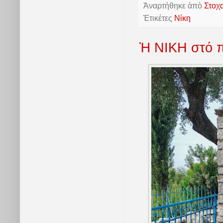
Ἀναρτήθηκε ἀπὸ
Στοχ
Ἐτικέτες
Νίκη
Ἡ ΝΙΚΗ στό π