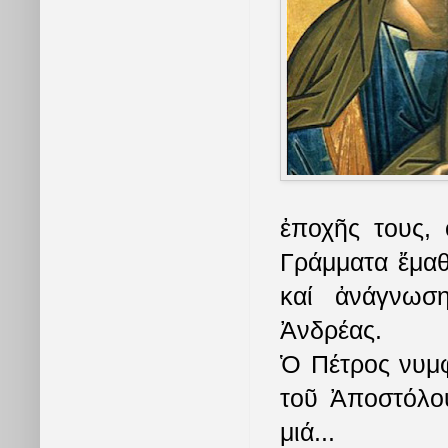
ἐποχῆς τους, 
Γράμματα ἔμαθ
καί ἀνάγνωσ
Ἀνδρέας.
Ὁ Πέτρος νυμφ
τοῦ Ἀποστόλου
μιά...