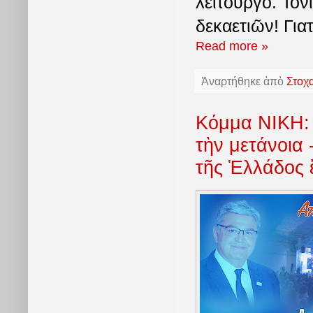
λειτουργό. Τόν
δεκαετιῶν! Γιατ
Read more »
Ἀναρτήθηκε ἀπὸ
Στοχ
Κόμμα ΝΙΚΗ: 
τὴν μετάνοια
τῆς Ἑλλάδος ἔ