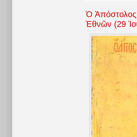
Ὁ Ἀπόστολος
Ἐθνῶν (29 Ἰο