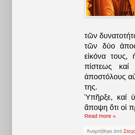
τῶν δυνατοτήτ
τῶν δύο ἀπο
εἰκόνα τους,
πίστεως καί
ἀποστόλους αὐ
της.
Ὑπῆρξε, καί ὑ
ἄποψη ὅτι οἱ 
Read more »
Ἀναρτήθηκε ἀπὸ
Στοχ