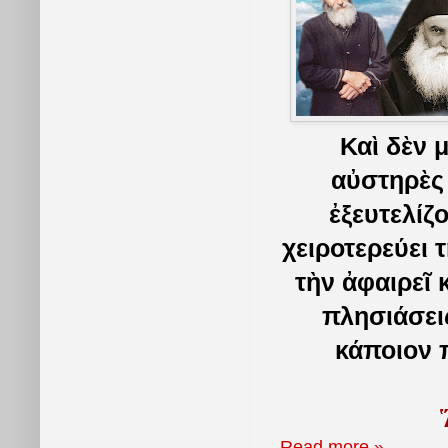
Καὶ δὲν 
αὐστηρὲς 
ἐξευτελίζο
χειροτερεύει 
τὴν ἀφαιρεῖ 
πλησιάσει
κάποιον 
Read more »