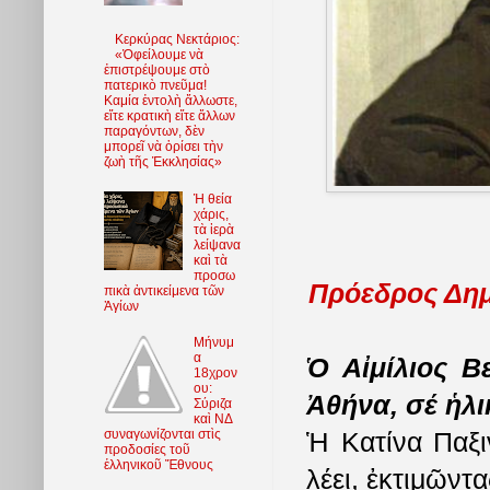
Κερκύρας Νεκτάριος:
«Ὀφείλουμε νὰ
ἐπιστρέψουμε στὸ
πατερικὸ πνεῦμα!
Καμία ἐντολὴ ἄλλωστε,
εἴτε κρατικὴ εἴτε ἄλλων
παραγόντων, δὲν
μπορεῖ νὰ ὁρίσει τὴν
ζωὴ τῆς Ἐκκλησίας»
Ἡ θεία
χάρις,
τὰ ἱερὰ
λείψανα
καὶ τὰ
προσω
Πρόεδρος Δημ
πικὰ ἀντικείμενα τῶν
Ἁγίων
Μήνυμ
α
Ὁ Αἰμίλιος Β
18χρον
ου:
Ἀθήνα, σέ ἡλι
Σύριζα
καὶ ΝΔ
συναγωνίζονται στὶς
Ἡ Κατίνα Παξι
προδοσίες τοῦ
ἑλληνικοῦ Ἔθνους
λέει, ἐκτιμῶντ