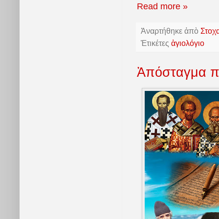
Read more »
Ἀναρτήθηκε ἀπὸ
Στοχ
Ἐτικέτες
ἁγιολόγιο
Ἀπόσταγμα πα