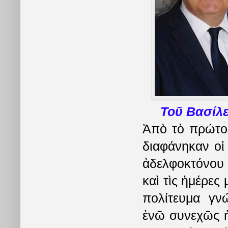
Toῦ Βασίλε
Ἀπὸ τὸ πρώτο 
διαφάνηκαν οἱ
ἀδελφοκτόνου ἐ
καὶ τὶς ἡμέρες
πολίτευμα γν
ἐνῶ συνεχῶς ἡ