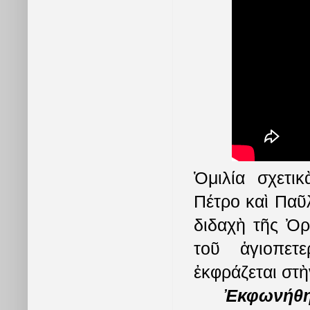
Ὁμιλία σχετι
Πέτρο καὶ Παῦ
διδαχὴ τῆς Ὀρ
τοῦ ἁγιοπετ
ἐκφράζεται στ
Ἐκφωνήθη