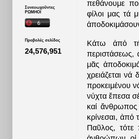
πεθάνουμε πο
Συνευωχοῦντες
φίλοι μας τά 
ΡΩΜΗΟΙ
ἀποδοκιμάσου
Προβολές σελίδος
Κάτω ἀπό τή
24,576,951
περιστάσεως, 
μᾶς ἀποδοκιμά
χρειάζεται νά 
προκειμένου νά
νύχτα ἔπεσα σέ
καί ἄνθρωπος 
κρίνεσαι, ἀπό
Παῦλος, τότε
ἀνθρώπων, οἱ 