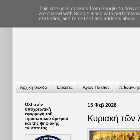
This site uses cookies from Google to deliver 
are shared with Google along with performance
statistics, and to detect and address abuse.
Ἀρχικὴ σελίδα
Ἐτικέτες
Ἅγιος Παΐσιος
π.Ἰωάννης
ΟΧΙ στὴν
15 Φεβ 2026
ὑποχρεωτικὴ
ἐφαρμογὴ τοῦ
Κυριακή τῶν
προσωπικοῦ ἀριθμοῦ
καὶ τῆς ψηφιακῆς
ταυτότητας