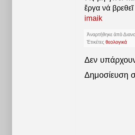
ἔργα νά βρεθε
imaik
Ἀναρτήθηκε ἀπὸ
Διαν
Ἐτικέτες
θεολογικά
Δεν υπάρχουν
Δημοσίευση σ