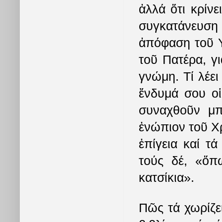
ἀλλά ὅτι κρίνε
συγκατάνευση
ἀπόφαση τοῦ Υἱ
τοῦ Πατέρα, γι
γνώμη. Τί λέει
ἔνδυμά σου οἱ
συναχθοῦν μπ
ἐνώπιον τοῦ Χρ
ἐπίγεια καί τ
τούς δέ, «ὅπ
κατσίκια».
Πῶς τά χωρίζει