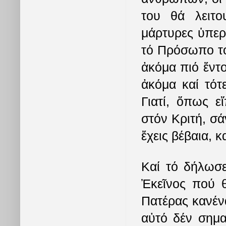
του θά λειτο
μάρτυρες ὑπερ
τό Πρόσωπο το
ἀκόμα πιό ἔντο
ἀκόμα καί τότ
Γιατί, ὅπως ε
στόν Κριτή, σά
ἔχεις βέβαια, κ
Καί τό δήλωσε
Ἐκεῖνος πού θ
Πατέρας κανένα
αὐτό δέν σημα