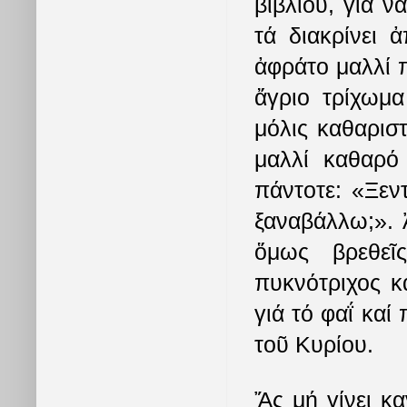
βιβλίου, γιά ν
τά διακρίνει 
ἀφράτο μαλλί 
ἄγριο τρίχωμα
μόλις καθαριστ
μαλλί καθαρό
πάντοτε: «Ξεν
ξαναβάλλω;». 
ὅμως βρεθεῖ
πυκνότριχος κ
γιά τό φαΐ καί
τοῦ Κυρίου.
Ἄς μή γίνει κα