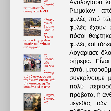
Ἀναλογίσου λ
νέα
βλακώδ
ης ταμπέλα τῶν
Ρωμαίων, ἀπό
συστημικῶν ΜΜΕ!
φυλές πού τώρ
«Ἄφρισ
αν» οἱ
φυλές ἔχουν 
θεομπα
ῖχτες μὲ
τὸ
πόσοι θάφτηκα
ἐκκλησ
άκι τοῦ Ἀρχαγγέλου
φυλές καί τόσε
Μιχαὴλ ποὺ γλίτωσε
ἀπ’ τὴ φωτιά!
Λογάριασε ὅλο
Τὸ
Ὑπουρ
σήμερα. Εἶνα
γεῖο
Παιδεία
αὐτά, μποροῦμε
ς
ἀπέσυρ
συγκρίνουμε μ
ε τὸν διαγωνισμὸ γιὰ
τὴν ἀλλαγὴ φύλου μετὰ
τὴν κατακραυγή. Τὰ
πολύ περισσό
ἱστολόγια Νίκη-σαν!
πρόβατα, ἡ ἀν
Ψυχικὲς
διαταρα
μέγεθος τῶν 
χὲς