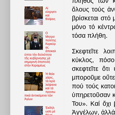
πλῆθος τῶν κ
ὅλους τούς ἀν
Αἱ
εὐεργετι
καί
βρίσκεται στό 
θλίψεις
μόνο τό κέντρ
O
τόσα πλήθη.
Μητρο
πολίτης
Κερκύρ
ας
Σκεφτεῖτε λο
ἀποκαλ
ύπτει τὴν δολιότητα
κύκλος, πόσο
τῆς κυβέρνησης μὲ
σημερινὴ ἐπιστολὴ
στὴν Κεραμέως
σκεφτεῖτε ὅτι
Ἡ θεία
μποροῦμε οὔτε
χάρις,
τὰ ἱερὰ
πού τούς κατοι
λείψανα
καὶ τὰ
προσω
ὑπηρετοῦσαν κ
πικὰ ἀντικείμενα τῶν
Ἁγίων
Του». Καί ὄχι
Ἐκδήλ
Ἀγγέλων, ἀλλά
ωση μὲ
θέμα: