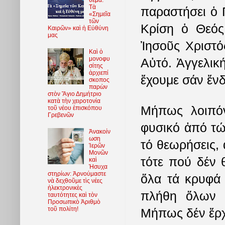
Τὰ
παραστήσει ὁ 
«Σημεῖα
τῶν
Κρίση ὁ Θεός
Καιρῶν» καὶ ἡ Εὐθύνη
μας
Ἰησοῦς Χριστό
Καὶ ὁ
μονοφυ
Αὐτό. Ἀγγελικ
σίτης
ἀρχιεπί
ἔχουμε σάν ἔνδ
σκοπος
παρὼν
στὸν Ἅγιο Δημήτριο
κατὰ τὴν χειροτονία
Μήπως λοιπόν
τοῦ νέου ἐπισκόπου
Γρεβενῶν
φυσικό ἀπό τώ
Ἀνακοίν
ωση
τό θεωρήσεις, 
Ἱερῶν
Μονῶν
τότε πού δέν 
καὶ
Ἡσυχα
στηρίων: Ἀρνούμαστε
ὅλα τά κρυφά 
νὰ δεχθοῦμε τὶς νέες
ἠλεκτρονικὲς
πλήθη ὅλων 
ταυτότητες καὶ τὸν
Προσωπικὸ Ἀριθμὸ
τοῦ πολίτη!
Μήπως δέν ἔρχ