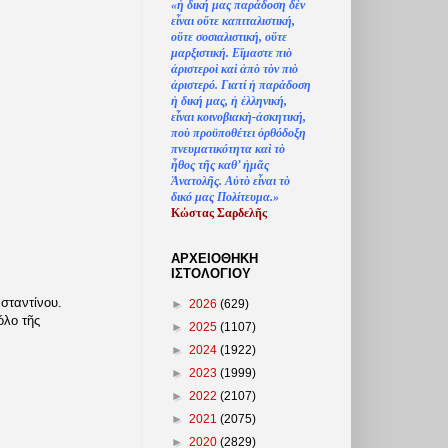
«
ἡ
δική μας παράδοση δ
ὲ
ν
ε
ἶ
ναι ο
ὔ
τε καπιταλιστική,
ο
ὔ
τε σοσιαλιστική, ο
ὔ
τε
μαρξιστική. Ε
ἴ
μαστε πι
ὸ
ἀ
ριστερο
ὶ
κα
ὶ
ἀ
π
ὸ
τ
ὸ
ν πι
ὸ
ἀ
ριστερό. Γιατί
ἡ
παράδοση
ἡ
δική μας,
ἡ
ἑ
λληνική,
ε
ἶ
ναι κοινοβιακ
ὴ
-
ἀ
σκητική,
πο
ὺ
προϋποθέτει
ὀ
ρθόδοξη
πνευματικότητα κα
ὶ
τ
ὸ
ἦ
θος τ
ῆ
ς καθ’
ἠ
μ
ᾶ
ς
Ἀ
νατολ
ῆ
ς. Α
ὐ
τ
ὸ
ε
ἶ
ναι τ
ὸ
δικό μας Πολίτευμα.»
Κώστας Σαρδελ
ῆ
ς
ΑΡΧΕΙΟΘΗΚΗ
ΙΣΤΟΛΟΓΙΟΥ
σταντίνου.
►
2026
(629)
όλο τῆς
►
2025
(1107)
►
2024
(1922)
►
2023
(1999)
►
2022
(2107)
►
2021
(2075)
►
2020
(2829)