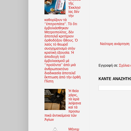
τῆς
Ἐκκλησ
ίας δὲν
τὴν
καθορίζουν τὰ
‘’ἐπιτροπάτα’’. Τὸ ὅτι
ἐμβολιάσθηκαν
Μητροπολίτες, δὲν
ἀποτελεῖ κριτήριον
ὀρθοδόξου ἤθους. Ὁ
Νεότερη ανάρτηση
λαὸς τὸ θεωρεῖ
συσχηματισμὸ στὴν
κρατικὴ ἐξουσία. Ἡ
ἀποδοχὴ τοῦ
ἐμβολιασμοῦ μὲ
‘’προϊόντα’’ ἀπὸ μιὰ
Εγγραφή σε:
Σχόλια
ἀνθρωποκτόνο
διαδικασία ἀποτελεῖ
ἔκπτωση ἀπὸ τὴν ὀρθὴ
ΚΑΝΤΕ ΑΝΑΖΗΤΗΣ
Πίστη
Ἡ θεία
χάρις,
τὰ ἱερὰ
λείψανα
καὶ τὰ
προσω
πικὰ ἀντικείμενα τῶν
Ἁγίων
Μήνυμ