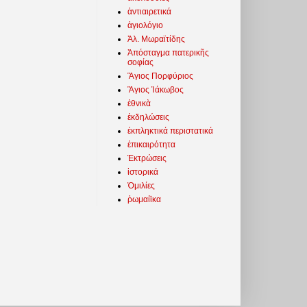
ἀντιαιρετικά
ἁγιολόγιο
Ἀλ. Μωραϊτίδης
Ἀπόσταγμα πατερικῆς
σοφίας
Ἅγιος Πορφύριος
Ἅγιος Ἰάκωβος
ἐθνικὰ
ἐκδηλώσεις
ἐκπληκτικά περιστατικά
ἐπικαιρότητα
Ἐκτρώσεις
ἱστορικά
Ὁμιλίες
ῥωμαίϊκα