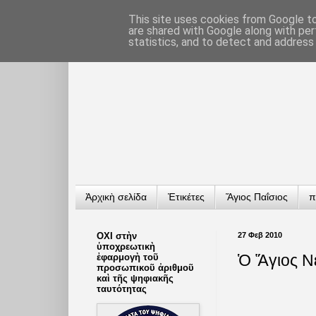
This site uses cookies from Google to 
are shared with Google along with per
statistics, and to detect and address
Ἀρχικὴ σελίδα
Ἐτικέτες
Ἅγιος Παΐσιος
π
ΟΧΙ στὴν
27 Φεβ 2010
ὑποχρεωτικὴ
Ὁ Ἅγιος Ν
ἐφαρμογὴ τοῦ
προσωπικοῦ ἀριθμοῦ
καὶ τῆς ψηφιακῆς
ταυτότητας