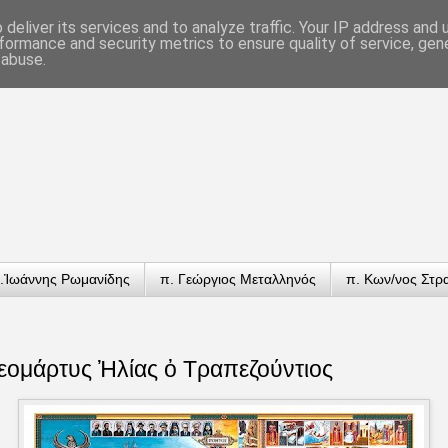
deliver its services and to analyze traffic. Your IP address and
formance and security metrics to ensure quality of service, ge
 abuse.
.Ἰωάννης Ρωμανίδης
π. Γεώργιος Μεταλληνός
π. Κων/νος Στρ
εομάρτυς Ἠλίας ὀ Τραπεζούντιος