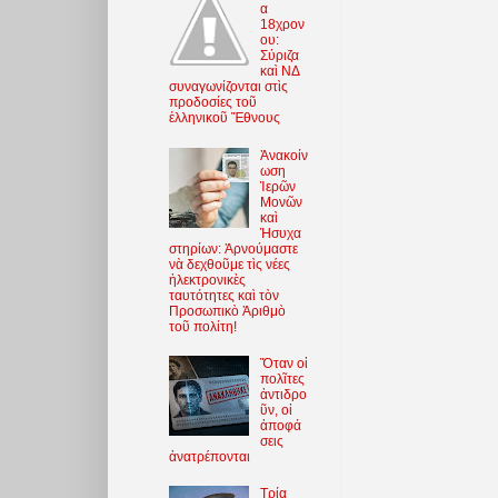
α
18χρον
ου:
Σύριζα
καὶ ΝΔ
συναγωνίζονται στὶς
προδοσίες τοῦ
ἑλληνικοῦ Ἔθνους
Ἀνακοίν
ωση
Ἱερῶν
Μονῶν
καὶ
Ἡσυχα
στηρίων: Ἀρνούμαστε
νὰ δεχθοῦμε τὶς νέες
ἠλεκτρονικὲς
ταυτότητες καὶ τὸν
Προσωπικὸ Ἀριθμὸ
τοῦ πολίτη!
Ὅταν οἱ
πολῖτες
ἀντιδρο
ῦν, οἱ
ἀποφά
σεις
ἀνατρέπονται
Τρία