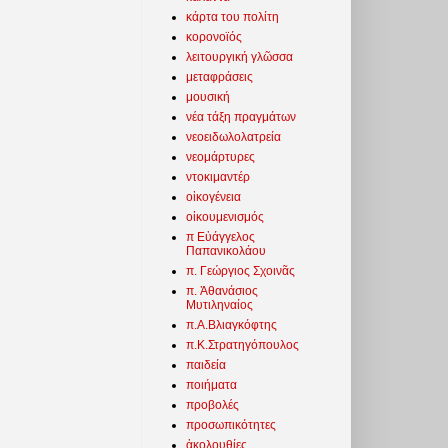
κάρτα του πολίτη
κορονοϊός
λειτουργική γλῶσσα
μεταφράσεις
μουσική
νέα τάξη πραγμάτων
νεοειδωλολατρεία
νεομάρτυρες
ντοκιμαντέρ
οἰκογένεια
οἰκουμενισμός
π Εὐάγγελος
Παπανικολάου
π. Γεώργιος Σχοινᾶς
π. Ἀθανάσιος
Μυτιληναίος
π.Α.Βλιαγκόφτης
π.Κ.Στρατηγόπουλος
παιδεία
ποιήματα
προβολές
προσωπικότητες
ἀκολουθίες