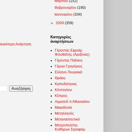
Μαρτίου
(152)
Φεβρουαρίου
(190)
Ιανουαρίου
(334)
►
2009
(359)
Κατηγορίες
ἀναρτήσεων
λαιότερη Ανάρτηση
Γέροντας Εφραίμ
Φιλοθεΐτης (Αριζόνας)
Γέροντας Παΐσιος
Γέρων Γρηγόριος
Ελληνο-Τουρκικὰ
Θράκη
Καποδίστριας
Κόντογλου
Κῦπρος
Λεμεσοῦ π.Ἀθανασίου
Μακεδονία
Μεταλληνός
Μεταναστευτικό
Μητροπολίτης
Κυθήρων Σεραφείμ