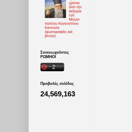
χρόνια
ἀπὸ τὴν
ἐκδημία
τοῦ
Μητρο
πολίτου Αὐγουστίνου
Καντιώτη
(φωτoγραφίες καὶ
βίντεο)
Συνευωχοῦντες
ΡΩΜΗΟΙ
Προβολές σελίδος
24,569,163