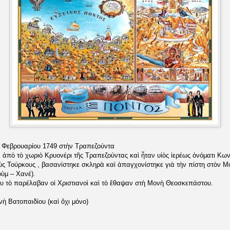
7 Φεβρουαρίου 1749 στὴν Τραπεζούντα
 ἀπὸ τὸ χωριὸ Κρυονέρι τῆς Τραπεζούντας καὶ ἦταν υἱὸς ἱερέως ὀνόματι Κων
ς Τούρκους , βασανίστηκε σκληρὰ καὶ ἀπαγχονίστηκε γιὰ τὴν πίστη στὸν Μ
ὺμ – Χανέ).
ου τὸ παρέλαβαν οἱ Χριστιανοὶ καὶ τὸ ἔθαψαν στὴ Μονὴ Θεοσκεπάστου.
ὴ Βατοπαιδίου (καὶ ὄχι μόνο)