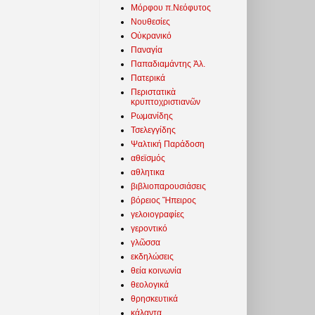
Μόρφου π.Νεόφυτος
Νουθεσίες
Οὐκρανικό
Παναγία
Παπαδιαμάντης Ἀλ.
Πατερικά
Περιστατικὰ
κρυπτοχριστιανῶν
Ρωμανίδης
Τσελεγγίδης
Ψαλτική Παράδοση
αθεϊσμός
αθλητικα
βιβλιοπαρουσιάσεις
βόρειος Ἤπειρος
γελοιογραφίες
γεροντικό
γλῶσσα
εκδηλώσεις
θεία κοινωνία
θεολογικά
θρησκευτικά
κάλαντα