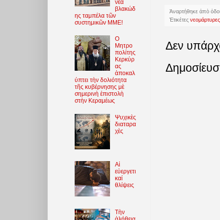
νέα
βλακώδ
Ἀναρτήθηκε ἀπὸ
ὁδο
ης ταμπέλα τῶν
Ἐτικέτες
νεομάρτυρες
συστημικῶν ΜΜΕ!
O
Δεν υπάρχ
Μητρο
πολίτης
Κερκύρ
Δημοσίευσ
ας
ἀποκαλ
ύπτει τὴν δολιότητα
τῆς κυβέρνησης μὲ
σημερινὴ ἐπιστολὴ
στὴν Κεραμέως
Ψυχικὲς
διαταρα
χὲς
Αἱ
εὐεργετι
καί
θλίψεις
Τὴν
ἀλήθεια