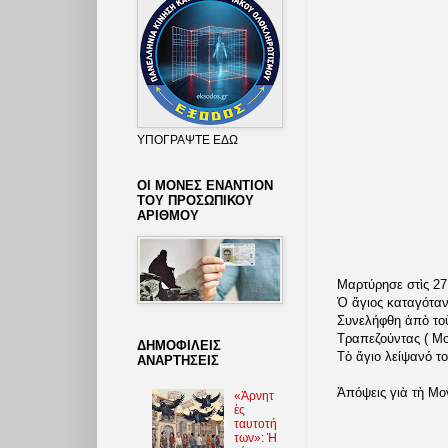
ΥΠΟΓΡΑΨΤΕ ΕΔΩ
ΟΙ ΜΟΝΕΣ ΕΝΑΝΤΙΟΝ
ΤΟΥ ΠΡΟΣΩΠΙΚΟΥ
ΑΡΙΘΜΟΥ
Μαρτύρησε στὶς 2
Ὁ ἅγιος καταγόταν
Συνελήφθη ἀπὸ τοὺ
Τραπεζούντας ( Μο
ΔΗΜΟΦΙΛΕΙΣ
Τὸ ἅγιο λείψανό τ
ΑΝΑΡΤΗΣΕΙΣ
Ἀπόψεις γιὰ τὴ Μον
«Ἀρνητ
ὲς
ταυτοτή
των»: Ἡ