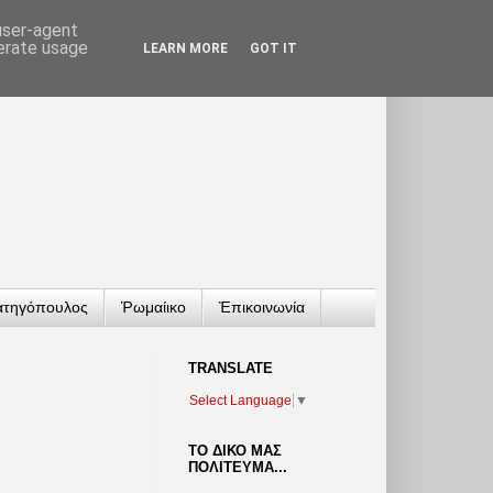
 user-agent
nerate usage
LEARN MORE
GOT IT
ατηγόπουλος
Ῥωμαίικο
Ἐπικοινωνία
TRANSLATΕ
Select Language
▼
ΤΟ ΔΙΚΟ ΜΑΣ
ΠΟΛΙΤΕΥΜΑ...