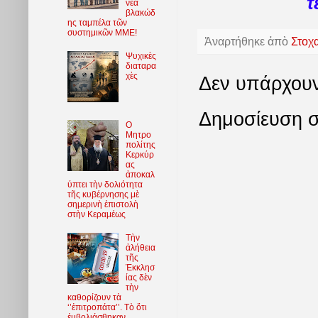
τ
νέα
βλακώδ
ης ταμπέλα τῶν
συστημικῶν ΜΜΕ!
Ἀναρτήθηκε ἀπὸ
Στοχ
Ψυχικὲς
διαταρα
χὲς
Δεν υπάρχουν
Δημοσίευση σ
O
Μητρο
πολίτης
Κερκύρ
ας
ἀποκαλ
ύπτει τὴν δολιότητα
τῆς κυβέρνησης μὲ
σημερινὴ ἐπιστολὴ
στὴν Κεραμέως
Τὴν
ἀλήθεια
τῆς
Ἐκκλησ
ίας δὲν
τὴν
καθορίζουν τὰ
‘’ἐπιτροπάτα’’. Τὸ ὅτι
ἐμβολιάσθηκαν