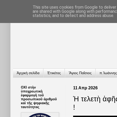
This site uses cookies from Google to deliver 
are shared with Google along with performance
statistics, and to detect and address abuse.
Ἀρχικὴ σελίδα
Ἐτικέτες
Ἅγιος Παΐσιος
π.Ἰωάννης
ΟΧΙ στὴν
11 Απρ 2026
ὑποχρεωτικὴ
ἐφαρμογὴ τοῦ
Ἡ τελετὴ ἁφῆ
προσωπικοῦ ἀριθμοῦ
καὶ τῆς ψηφιακῆς
!
ταυτότητας