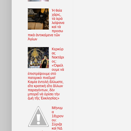
Ἡ θεία
χάρις,
τὰ ἱερὰ
λείψανα
καὶ τὰ
προσω
πικὰ ἀντικείμενα τῶν
Ἁγίων
Κερκύρ
ας
Νεκτάρι
ος:
«Ὀφείλ
ουμε νὰ
ἐπιστρέψουμε στὸ
πατερικὸ πνεῦμα!
Καμία ἐντολὴ ἄλλωστε,
εἴτε κρατικὴ εἴτε ἄλλων
παραγόντων, δὲν
μπορεῖ νὰ ὁρίσει τὴν
ζωὴ τῆς Ἐκκλησίας»
Μήνυμ
α
18χρον
ου:
Σύριζα
καὶ ΝΔ