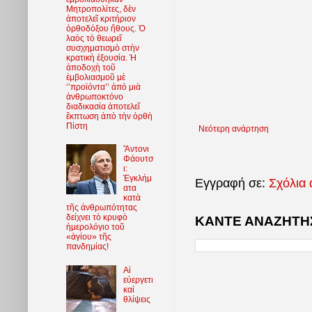
Μητροπολίτες, δὲν
ἀποτελεῖ κριτήριον
ὀρθοδόξου ἤθους. Ὁ
λαὸς τὸ θεωρεῖ
συσχηματισμὸ στὴν
κρατικὴ ἐξουσία. Ἡ
ἀποδοχὴ τοῦ
ἐμβολιασμοῦ μὲ
‘’προϊόντα’’ ἀπὸ μιὰ
ἀνθρωποκτόνο
διαδικασία ἀποτελεῖ
ἔκπτωση ἀπὸ τὴν ὀρθὴ
Πίστη
Νεότερη ανάρτηση
Ἄντονι
Φάουτσ
ι:
Ἐγκλήμ
Εγγραφή σε:
Σχόλια 
ατα
κατὰ
τῆς ἀνθρωπότητας
δείχνει τὸ κρυφὸ
ΚΑΝΤΕ ΑΝΑΖΗΤΗΣ
ἡμερολόγιο τοῦ
«ἁγίου» τῆς
πανδημίας!
Αἱ
εὐεργετι
καί
θλίψεις