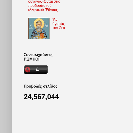
συναγωνίζονται στὶς
προδοσίες τοῦ
ἑλληνικοῦ Ἔθνους
Ἄν
ἀγαπᾶς
τὸν Θεό
Συνευωχοῦντες
ΡΩΜΗΟΙ
Προβολές σελίδος
24,567,044