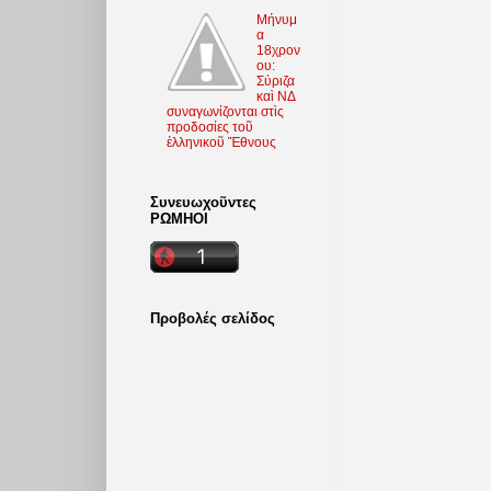
Μήνυμ
α
18χρον
ου:
Σύριζα
καὶ ΝΔ
συναγωνίζονται στὶς
προδοσίες τοῦ
ἑλληνικοῦ Ἔθνους
Συνευωχοῦντες
ΡΩΜΗΟΙ
Προβολές σελίδος