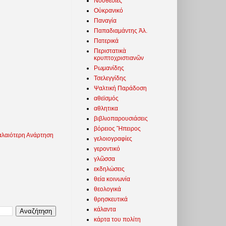
Νουθεσίες
Οὐκρανικό
Παναγία
Παπαδιαμάντης Ἀλ.
Πατερικά
Περιστατικὰ
κρυπτοχριστιανῶν
Ρωμανίδης
Τσελεγγίδης
Ψαλτική Παράδοση
αθεϊσμός
αθλητικα
βιβλιοπαρουσιάσεις
βόρειος Ἤπειρος
λαιότερη Ανάρτηση
γελοιογραφίες
γεροντικό
γλῶσσα
εκδηλώσεις
θεία κοινωνία
θεολογικά
θρησκευτικά
κάλαντα
κάρτα του πολίτη