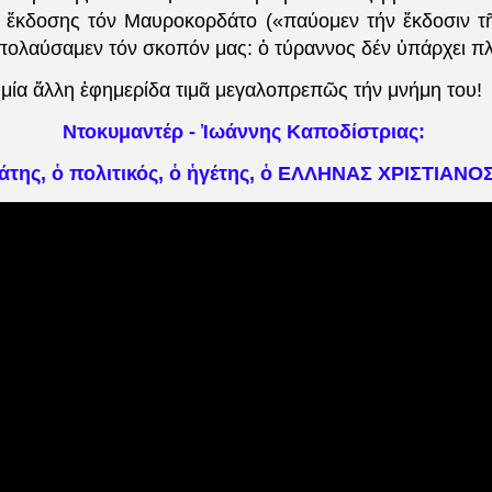
 ἔκδοσης τόν Μαυροκορδάτο («παύομεν τήν ἔκδοσιν τ
ἀπολαύσαμεν τόν σκοπόν μας: ὁ τύραννος δέν ὑπάρχει πλ
μία ἄλλη ἐφημερίδα τιμᾶ μεγαλοπρεπῶς τήν μνήμη του!
Ντοκυμαντέρ - Ἰωάννης Καποδίστριας:
της, ὁ πολιτικός, ὁ ἡγέτης, ὁ ΕΛΛΗΝΑΣ ΧΡΙΣΤΙΑΝΟΣ