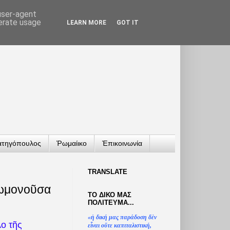
 user-agent
nerate usage
LEARN MORE
GOT IT
ατηγόπουλος
Ῥωμαίικο
Ἐπικοινωνία
TRANSLATΕ
νωμονοῦσα
ΤΟ ΔΙΚΟ ΜΑΣ
ΠΟΛΙΤΕΥΜΑ...
«
ἡ
δική μας παράδοση δ
ὲ
ν
ο τῆς
ε
ἶ
ναι ο
ὔ
τε καπιταλιστική,