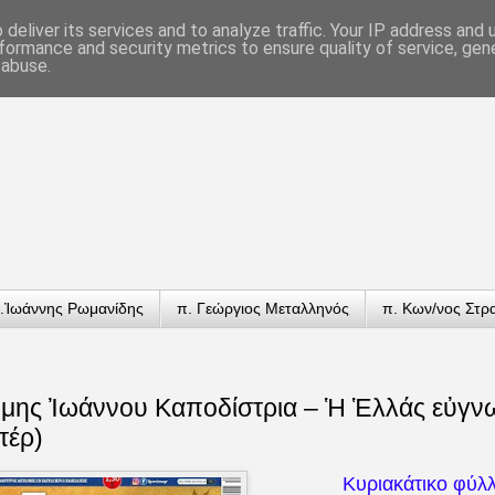
deliver its services and to analyze traffic. Your IP address and
formance and security metrics to ensure quality of service, ge
 abuse.
.Ἰωάννης Ρωμανίδης
π. Γεώργιος Μεταλληνός
π. Κων/νος Στρ
μης Ἰωάννου Καποδίστρια – Ἡ Ἑλλάς εὐγ
τέρ)
Κυριακάτικο φύλλ