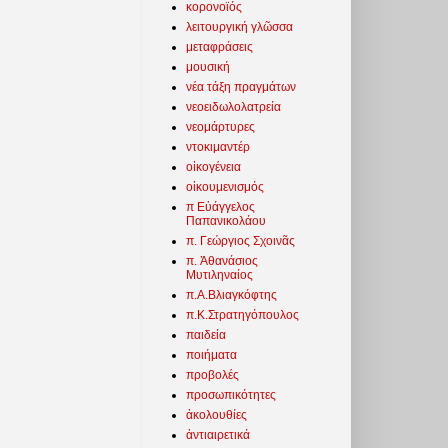
κορονοϊός
λειτουργική γλῶσσα
μεταφράσεις
μουσική
νέα τάξη πραγμάτων
νεοειδωλολατρεία
νεομάρτυρες
ντοκιμαντέρ
οἰκογένεια
οἰκουμενισμός
π Εὐάγγελος
Παπανικολάου
π. Γεώργιος Σχοινᾶς
π. Ἀθανάσιος
Μυτιληναίος
π.Α.Βλιαγκόφτης
π.Κ.Στρατηγόπουλος
παιδεία
ποιήματα
προβολές
προσωπικότητες
ἀκολουθίες
ἀντιαιρετικά