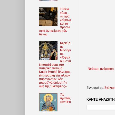
Ἡ θεία
χάρις,
τὰ ἱερὰ
λείψανα
καὶ τὰ
προσω
πικὰ ἀντικείμενα τῶν
Ἁγίων
Κερκύρ
ας
Νεκτάρι
ος:
«Ὀφείλ
ουμε νὰ
ἐπιστρέψουμε στὸ
πατερικὸ πνεῦμα!
Νεότερη ανάρτηση
Καμία ἐντολὴ ἄλλωστε,
εἴτε κρατικὴ εἴτε ἄλλων
παραγόντων, δὲν
μπορεῖ νὰ ὁρίσει τὴν
ζωὴ τῆς Ἐκκλησίας»
Εγγραφή σε:
Σχόλια
Ἄν
ἀγαπᾶς
ΚΑΝΤΕ ΑΝΑΖΗΤΗΣ
τὸν Θεό