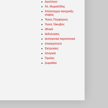
ἁγιολόγιο
Ἀλ. Μωραϊτίδης
Ἀπόσταγμα πατερικῆς
σοφίας
Ἅγιος Πορφύριος
Ἅγιος Ἰάκωβος
ἐθνικὰ
ἐκδηλώσεις
ἐκπληκτικά περιστατικά
ἐπικαιρότητα
Ἐκτρώσεις
ἱστορικά
Ὁμιλίες
ῥωμαίϊκα