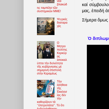
νέα
καί σύμβουλο
βλακώδ
ης ταμπέλα τῶν
μας, ἐπειδή 
συστημικῶν ΜΜΕ!
Σήμερα ὅμως 
Ψυχικὲς
διαταρα
χὲς
Ὁ διπλωμά
O
Μητρο
πολίτης
Κερκύρ
ας
ἀποκαλ
ύπτει τὴν δολιότητα
τῆς κυβέρνησης μὲ
σημερινὴ ἐπιστολὴ
στὴν Κεραμέως
Τὴν
ἀλήθεια
τῆς
Ἐκκλησ
ίας δὲν
τὴν
καθορίζουν τὰ
‘’ἐπιτροπάτα’’. Τὸ ὅτι
ἐμβολιάσθηκαν