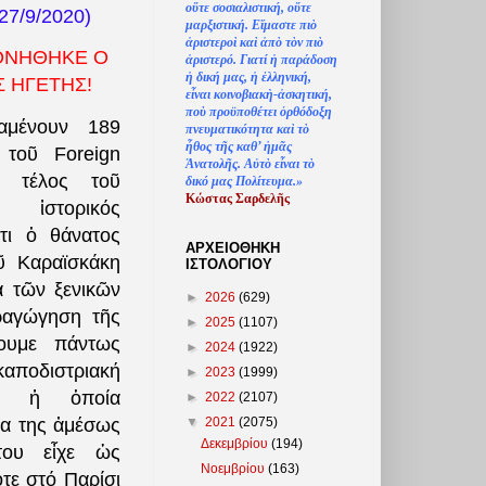
ο
ὔ
τε σοσιαλιστική, ο
ὔ
τε
27/9/2020)
μαρξιστική. Ε
ἴ
μαστε πι
ὸ
ἀ
ριστερο
ὶ
κα
ὶ
ἀ
π
ὸ
τ
ὸ
ν πι
ὸ
ΟΝΗΘΗΚΕ Ο
ἀ
ριστερό. Γιατί
ἡ
παράδοση
ἡ
δική μας,
ἡ
ἑ
λληνική,
 ΗΓΕΤΗΣ!
ε
ἶ
ναι κοινοβιακ
ὴ
-
ἀ
σκητική,
πο
ὺ
προϋποθέτει
ὀ
ρθόδοξη
αμένουν 189
πνευματικότητα κα
ὶ
τ
ὸ
ἦ
θος τ
ῆ
ς καθ’
ἠ
μ
ᾶ
ς
 τοῦ Foreign
Ἀ
νατολ
ῆ
ς. Α
ὐ
τ
ὸ
ε
ἶ
ναι τ
ὸ
ό τέλος τοῦ
δικό μας Πολίτευμα.»
Κώστας Σαρδελ
ῆ
ς
 ἱστορικός
τι ὁ θάνατος
ΑΡΧΕΙΟΘΗΚΗ
ῦ Καραϊσκάκη
ΙΣΤΟΛΟΓΙΟΥ
 τῶν ξενικῶν
►
2026
(629)
ραγώγηση τῆς
►
2025
(1107)
ουμε πάντως
►
2024
(1922)
ποδιστριακή
►
2023
(1999)
ν» ἡ ὁποία
►
2022
(2107)
ία της ἀμέσως
▼
2021
(2075)
Δεκεμβρίου
(194)
του εἶχε ὡς
Νοεμβρίου
(163)
τε στό Παρίσι