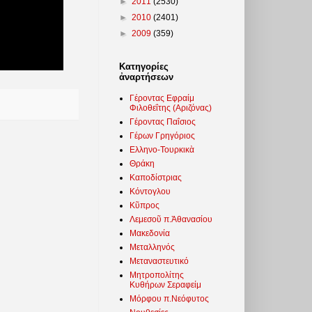
►
2011
(2530)
►
2010
(2401)
►
2009
(359)
Κατηγορίες
ἀναρτήσεων
Γέροντας Εφραίμ
Φιλοθεΐτης (Αριζόνας)
Γέροντας Παΐσιος
Γέρων Γρηγόριος
Ελληνο-Τουρκικὰ
Θράκη
Καποδίστριας
Κόντογλου
Κῦπρος
Λεμεσοῦ π.Ἀθανασίου
Μακεδονία
Μεταλληνός
Μεταναστευτικό
Μητροπολίτης
Κυθήρων Σεραφείμ
Μόρφου π.Νεόφυτος