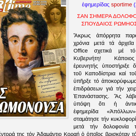
ἐφημερίδας
sportime
(
ΣΑΝ ΣΗΜΕΡΑ ΔΟΛΟΦ
ΣΠΟΥΔΑΙΟΣ ΡΩΜΗΟΣ
Ἄκρως ἀπόρρητα παρ
χρόνια μετά τά ἀρχεῖα
Office σχετικά μέ τ
Κυβερνήτη! Κάποιος
ἐρευνητής ὑποστήριξε ὅ
τοῦ Καποδίστρια καί το
ὑπῆρξε τό ἀποκορύφωμα
ἐπιδράσεων γιά τήν χει
Ἐπανάστασης. Ἄς λάβ
ὑπόψη ὅτι ἡ ἀντικα
ἐφημερίδα «Ἀπόλλω
σταμάτησε τήν κυκλοφορ
μετά τήν δολοφονία 
έντορά της τόν Ἀδαμάντιο Κοραή ὁ ὁποῖος βρισκόταν τό