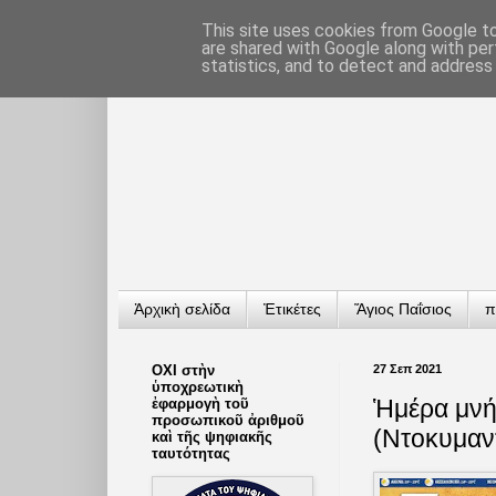
This site uses cookies from Google to 
are shared with Google along with per
statistics, and to detect and address
Ἀρχικὴ σελίδα
Ἐτικέτες
Ἅγιος Παΐσιος
π
ΟΧΙ στὴν
27 Σεπ 2021
ὑποχρεωτικὴ
Ἡμέρα μνή
ἐφαρμογὴ τοῦ
προσωπικοῦ ἀριθμοῦ
(Ντοκυμαν
καὶ τῆς ψηφιακῆς
ταυτότητας