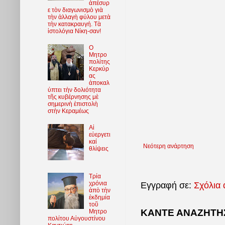
ἀπέσυρ
ε τὸν διαγωνισμὸ γιὰ
τὴν ἀλλαγὴ φύλου μετὰ
τὴν κατακραυγή. Τὰ
ἱστολόγια Νίκη-σαν!
O
Μητρο
πολίτης
Κερκύρ
ας
ἀποκαλ
ύπτει τὴν δολιότητα
τῆς κυβέρνησης μὲ
σημερινὴ ἐπιστολὴ
στὴν Κεραμέως
Αἱ
εὐεργετι
καί
Νεότερη ανάρτηση
θλίψεις
Τρία
χρόνια
Εγγραφή σε:
Σχόλια 
ἀπὸ τὴν
ἐκδημία
τοῦ
ΚΑΝΤΕ ΑΝΑΖΗΤΗΣ
Μητρο
πολίτου Αὐγουστίνου