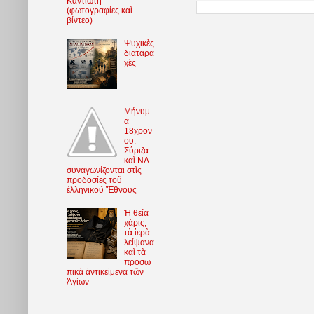
Καντιώτη
(φωτoγραφίες καὶ
βίντεο)
Ψυχικὲς
διαταρα
χὲς
Μήνυμ
α
18χρον
ου:
Σύριζα
καὶ ΝΔ
συναγωνίζονται στὶς
προδοσίες τοῦ
ἑλληνικοῦ Ἔθνους
Ἡ θεία
χάρις,
τὰ ἱερὰ
λείψανα
καὶ τὰ
προσω
πικὰ ἀντικείμενα τῶν
Ἁγίων