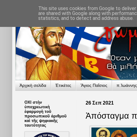
This site uses cookies from Google to deliver 
are shared with Google along with performance
statistics, and to detect and address abuse.
Ἀρχικὴ σελίδα
Ἐτικέτες
Ἅγιος Παΐσιος
π.Ἰωάννης
ΟΧΙ στὴν
26 Σεπ 2021
ὑποχρεωτικὴ
ἐφαρμογὴ τοῦ
Ἀπόσταγμα πα
προσωπικοῦ ἀριθμοῦ
καὶ τῆς ψηφιακῆς
ταυτότητας