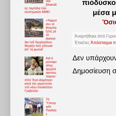
πιὸδύσκολ
νέα
βλακώδ
ης ταμπέλα τῶν
μέσα μ
συστημικῶν ΜΜΕ!
Ὅσι
«Ἄφρισ
αν» οἱ
θεομπα
ῖχτες μὲ
τὸ
Ἀναρτήθηκε ἀπὸ
Γερο
ἐκκλησ
Ἐτικέτες
Ἀπόσταγμα πα
άκι τοῦ Ἀρχαγγέλου
Μιχαὴλ ποὺ γλίτωσε
ἀπ’ τὴ φωτιά!
Δεν υπάρχουν
Καὶ ὁ
μονοφυ
σίτης
Δημοσίευση σ
ἀρχιεπί
σκοπος
παρὼν
στὸν Ἅγιο Δημήτριο
κατὰ τὴν χειροτονία
τοῦ νέου ἐπισκόπου
Γρεβενῶν
Τὸ
Ὑπουρ
γεῖο
Παιδεία
ς