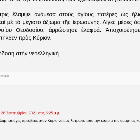
ρις ἔλαμψε ἀνάμεσα στοὺς ἁγίους πατέρες ὡς ἥλι
καὶ μὲ τὸ μέγιστο ἀξίωμα τῆς ἱερωσύνης. Λίγες μέρες ἀ
ίου Θεοδοσίου, ἀρρώστησε ἐλαφρά. Ἀποχαιρέτησ
ἀπῆλθεν πρὸς Κύριον.
δοση στὴν νεοελληνικὴ
οντικό
26 Σεπτεμβρίου 2021 στις 6:25 μ.μ.
λαμπρέ άγιε, πρέσβευε στον Κύριο να μας λυτρώνει από την κοπριά της αμαρτίας κα