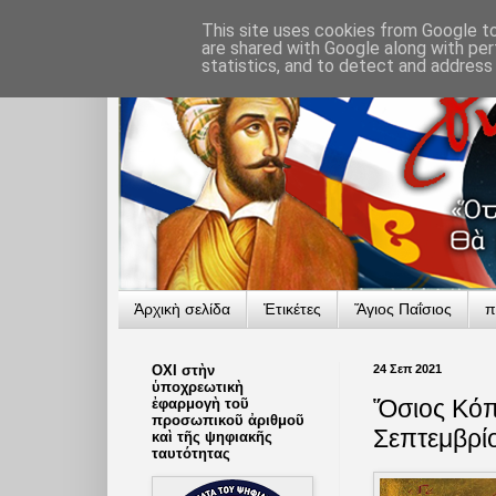
This site uses cookies from Google to 
are shared with Google along with per
statistics, and to detect and address
Ἀρχικὴ σελίδα
Ἐτικέτες
Ἅγιος Παΐσιος
π
ΟΧΙ στὴν
24 Σεπ 2021
ὑποχρεωτικὴ
Ὅσιος Κόπ
ἐφαρμογὴ τοῦ
προσωπικοῦ ἀριθμοῦ
Σεπτεμβρί
καὶ τῆς ψηφιακῆς
ταυτότητας