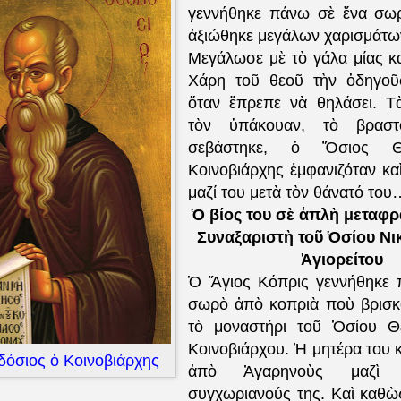
γεννήθηκε πάνω σὲ ἕνα σωρ
ἀξιώθηκε μεγάλων χαρισμάτω
Μεγάλωσε μὲ τὸ γάλα μίας κ
Χάρη τοῦ θεοῦ τὴν ὁδηγοῦ
ὅταν ἔπρεπε νὰ θηλάσει. Τ
τὸν ὑπάκουαν, τὸ βρασ
σεβάστηκε, ὁ Ὅσιος Θ
Κοινοβιάρχης ἐμφανιζόταν κα
μαζί του μετὰ τὸν θάνατό του
Ὁ βίος του σὲ ἁπλὴ μεταφ
Συναξαριστὴ τοῦ Ὁσίου Νι
Ἁγιορείτου
Ὁ Ἅγιος Κόπρις γεννήθηκε 
σωρὸ ἀπὸ κοπριὰ ποὺ βρισκ
τὸ μοναστήρι τοῦ Ὁσίου Θ
Κοινοβιάρχου. Ἡ μητέρα του 
όσιος ὁ Κοινοβιάρχης
ἀπὸ Ἀγαρηνοὺς μαζὶ 
συγχωριανούς της. Καὶ καθὼ