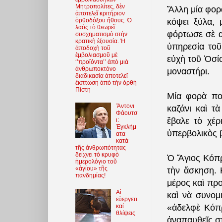
Μητροπολίτες, δὲν
Ἄλλη μία φορά
ἀποτελεῖ κριτήριον
κόψει ξύλα, 
ὀρθοδόξου ἤθους. Ὁ
λαὸς τὸ θεωρεῖ
φόρτωσε σὲ α
συσχηματισμὸ στὴν
κρατικὴ ἐξουσία. Ἡ
ὑπηρεσία τοῦ
ἀποδοχὴ τοῦ
ἐμβολιασμοῦ μὲ
εὐχὴ τοῦ Ὁσί
‘’προϊόντα’’ ἀπὸ μιὰ
ἀνθρωποκτόνο
μοναστήρι.
διαδικασία ἀποτελεῖ
ἔκπτωση ἀπὸ τὴν ὀρθὴ
Πίστη
Μία φορὰ ποὺ
Ἄντονι
καζάνι καὶ τ
Φάουτσ
ἔβαλε τὸ χέρ
ι:
Ἐγκλήμ
ὑπερβολικὸς β
ατα
κατὰ
τῆς ἀνθρωπότητας
δείχνει τὸ κρυφὸ
Ὁ Ἅγιος Κόπρι
ἡμερολόγιο τοῦ
«ἁγίου» τῆς
τὴν ἄσκηση. 
πανδημίας!
μέρος καὶ πρ
Αἱ
καὶ νὰ συνομ
εὐεργετι
καί
«ἀδελφὲ Κόπρ
θλίψεις
ἀναπαυθεῖς στ