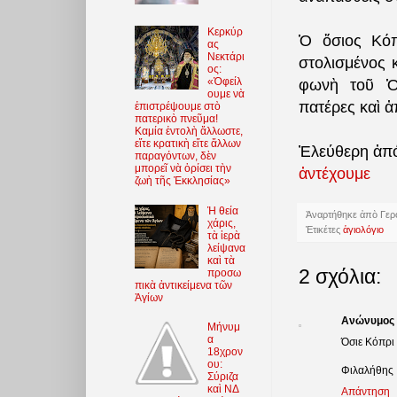
Κερκύρ
Ὁ ὅσιος Κόπ
ας
Νεκτάρι
στολισμένος 
ος:
«Ὀφείλ
φωνὴ τοῦ Ὁσ
ουμε νὰ
πατέρες καὶ 
ἐπιστρέψουμε στὸ
πατερικὸ πνεῦμα!
Καμία ἐντολὴ ἄλλωστε,
εἴτε κρατικὴ εἴτε ἄλλων
Ἐλεύθερη ἀπό
παραγόντων, δὲν
μπορεῖ νὰ ὁρίσει τὴν
ἀντέχουμε
ζωὴ τῆς Ἐκκλησίας»
Ἡ θεία
Ἀναρτήθηκε ἀπὸ
Γερ
χάρις,
Ἐτικέτες
ἁγιολόγιο
τὰ ἱερὰ
λείψανα
καὶ τὰ
2 σχόλια:
προσω
πικὰ ἀντικείμενα τῶν
Ἁγίων
Ανώνυμος
Μήνυμ
α
Όσιε Κόπρι 
18χρον
ου:
Φιλαλήθης
Σύριζα
καὶ ΝΔ
Απάντηση