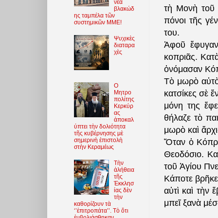
νέα
τὴ Μονὴ τοῦ 
βλακώδ
ης ταμπέλα τῶν
πόνοι τῆς γέν
συστημικῶν ΜΜΕ!
του.
Ψυχικὲς
Ἀφοῦ ἔφυγαν
διαταρα
χὲς
κοπριᾶς. Κατ
ὀνόμασαν Κό
Τὸ μωρὸ αὐτὸ 
O
κατσίκες σὲ 
Μητρο
πολίτης
μόνη της ἔφε
Κερκύρ
ας
θήλαζε τὸ πα
ἀποκαλ
ύπτει τὴν δολιότητα
μωρὸ καὶ ἄρχι
τῆς κυβέρνησης μὲ
σημερινὴ ἐπιστολὴ
Ὅταν ὁ Κόπρη
στὴν Κεραμέως
Θεοδόσιο. Κα
Τὴν
τοῦ Ἁγίου Πνε
ἀλήθεια
τῆς
Κάποτε βρῆκε 
Ἐκκλησ
αὐτὶ καὶ τὴν 
ίας δὲν
τὴν
μπεῖ ξανὰ μέσ
καθορίζουν τὰ
‘’ἐπιτροπάτα’’. Τὸ ὅτι
ἐμβολιάσθηκαν