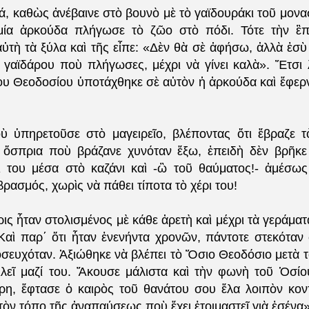
, καθὼς ἀνέβαινε στὸ βουνὸ μὲ τὸ γαϊδουράκι τοῦ μονα
μία ἀρκούδα πλήγωσε τὸ ζῶο στὸ πόδι. Τότε τὴν ἒπ
ὐτὴ τὰ ξύλα καὶ τῆς εἶπε: «Δὲν θὰ σὲ ἀφήσω, ἀλλὰ ἐσὺ 
 γαϊδάρου ποὺ πλήγωσες, μέχρι νὰ γίνει καλὰ». Ἔτσι 
ου Θεοδοσίου ὑποτάχθηκε σὲ αὐτὸν ἡ ἀρκούδα καὶ ἔφερν
 ὑπηρετοῦσε στὸ μαγειρεῖο, βλέποντας ὅτι ἔβραζε 
ὰ ὄσπρια ποὺ βράζανε χυνόταν ἔξω, ἐπειδὴ δὲν βρῆκε
ι του μέσα στὸ καζάνι καὶ -ὢ τοῦ θαύματος!- ἀμέσω
ρασμός, χωρὶς νὰ πάθει τίποτα τὸ χέρι του!
ς ἦταν στολισμένος μὲ κάθε ἀρετὴ καὶ μέχρι τὰ γεράμα
Καὶ παρ΄ ὅτι ἦταν ἐνενήντα χρονῶν, πάντοτε στεκόταν
οσευχόταν. Ἀξιώθηκε νὰ βλέπει τὸ Ὅσιο Θεοδόσιο μετὰ τ
ιλεῖ μαζί του. Ἄκουσε μάλιστα καὶ τὴν φωνὴ τοῦ Ὁσίου
η, ἔφτασε ὁ καιρὸς τοῦ θανάτου σου ἔλα λοιπὸν κον
ὸν τόπο τῆς ἀναπαύσεως ποὺ ἔχει ἑτοιμαστεῖ γιὰ ἐσένα»