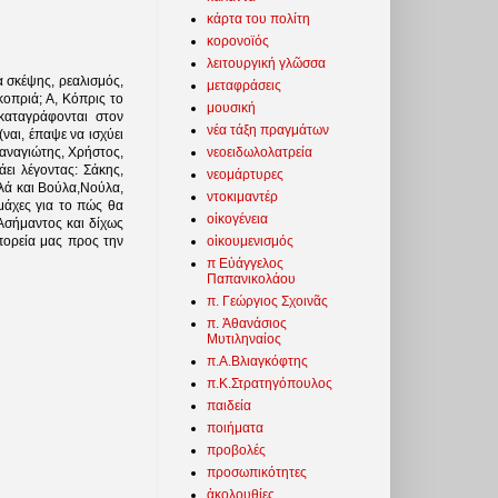
κάρτα του πολίτη
κορονοϊός
λειτουργική γλῶσσα
ία σκέψης, ρεαλισμός,
μεταφράσεις
οπριά; Α, Κόπρις το
μουσική
καταγράφονται στον
νέα τάξη πραγμάτων
ναι, έπαψε να ισχύει
νεοειδωλολατρεία
 Παναγιώτης, Χρήστος,
άει λέγοντας: Σάκης,
νεομάρτυρες
λά και Βούλα,Νούλα,
ντοκιμαντέρ
μάχες για το πώς θα
οἰκογένεια
Ασήμαντος και δίχως
οἰκουμενισμός
πορεία μας προς την
π Εὐάγγελος
Παπανικολάου
π. Γεώργιος Σχοινᾶς
π. Ἀθανάσιος
Μυτιληναίος
π.Α.Βλιαγκόφτης
π.Κ.Στρατηγόπουλος
παιδεία
ποιήματα
προβολές
προσωπικότητες
ἀκολουθίες