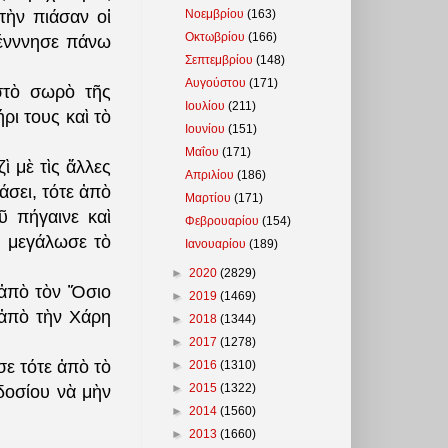
Νοεμβρίου
(163)
τὴν πιάσαν οἱ
Οκτωβρίου
(166)
ένννησε πάνω
Σεπτεμβρίου
(148)
Αυγούστου
(171)
στὸ σωρὸ τῆς
Ιουλίου
(211)
ι τους καὶ τὸ
Ιουνίου
(151)
Μαΐου
(171)
ὶ μὲ τὶς ἄλλες
Απριλίου
(186)
σει, τότε ἀπὸ
Μαρτίου
(171)
ῦ πήγαινε καὶ
Φεβρουαρίου
(154)
ὺ μεγάλωσε τὸ
Ιανουαρίου
(189)
►
2020
(2829)
 ἀπὸ τὸν Ὅσιο
►
2019
(1469)
 ἀπὸ τὴν Χάρη
►
2018
(1344)
►
2017
(1278)
σε τότε ἀπὸ τὸ
►
2016
(1310)
►
2015
(1322)
οδοσίου νὰ μὴν
►
2014
(1560)
►
2013
(1660)