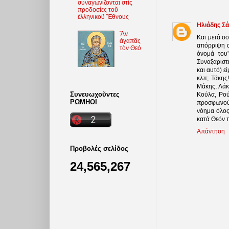
συναγωνίζονται στὶς
προδοσίες τοῦ
ἑλληνικοῦ Ἔθνους
Ηλιάδης Σ
Ἄν
Και μετά σο
ἀγαπᾶς
απόρριψη α
τὸν Θεό
όνομά του'
Συναξαριστή
και αυτό) ε
κλπ; Τάκης
Μάκης, Λάκ
Συνευωχοῦντες
Κούλα, Ρού
ΡΩΜΗΟΙ
προσφωνούμ
νόημα όλος
κατά Θεόν 
Απάντηση
Προβολές σελίδος
24,565,267