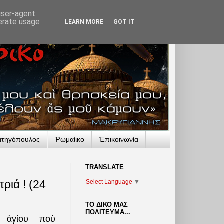
 user-agent
nerate usage
LEARN MORE
GOT IT
ατηγόπουλος
Ῥωμαίικο
Ἐπικοινωνία
TRANSLATΕ
ριά ! (24
Select Language
▼
ΤΟ ΔΙΚΟ ΜΑΣ
ΠΟΛΙΤΕΥΜΑ...
 ἁγίου ποὺ