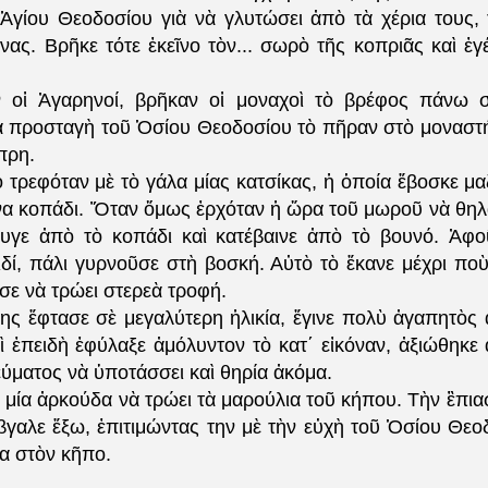
Ἁγίου Θεοδοσίου γιὰ νὰ γλυτώσει ἀπὸ τὰ χέρια τους, 
νας. Βρῆκε τότε ἐκεῖνο τὸν...
σωρὸ τῆς κοπριᾶς καὶ ἐγ
 οἱ Ἀγαρηνοί, βρῆκαν οἱ μοναχοὶ τὸ βρέφος πάνω 
ὰ προσταγὴ τοῦ Ὁσίου Θεοδοσίου τὸ πῆραν στὸ μοναστήρ
πρη.
τρεφόταν μὲ τὸ γάλα μίας κατσίκας, ἡ ὁποία ἔβοσκε μαζ
ἕνα κοπάδι. Ὅταν ὅμως ἐρχόταν ἡ ὥρα τοῦ μωροῦ νὰ θηλά
υγε ἀπὸ τὸ κοπάδι καὶ κατέβαινε ἀπὸ τὸ βουνό. Ἀφο
ιδί, πάλι γυρνοῦσε στὴ βοσκή. Αὐτὸ τὸ ἔκανε μέχρι πο
σε νὰ τρώει στερεὰ τροφή.
ς ἔφτασε σὲ μεγαλύτερη ἡλικία, ἔγινε πολὺ ἀγαπητὸς
ὶ ἐπειδὴ ἐφύλαξε ἀμόλυντον τὸ κατ΄ εἰκόναν, ἀξιώθηκε
ύματος νὰ ὑποτάσσει καὶ θηρία ἀκόμα.
μία ἀρκούδα νὰ τρώει τὰ μαρούλια τοῦ κήπου. Τὴν ἒπια
ἔβγαλε ἔξω, ἐπιτιμώντας την μὲ τὴν εὐχὴ τοῦ Ὁσίου Θε
α στὸν κῆπο.