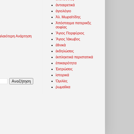
ἀντιαιρετικά
ἁγιολόγιο
Ἀλ. Μωραϊτίδης
Ἀπόσταγμα πατερικῆς
σοφίας
Ἅγιος Πορφύριος
λαιότερη Ανάρτηση
Ἅγιος Ἰάκωβος
ἐθνικὰ
ἐκδηλώσεις
ἐκπληκτικά περιστατικά
ἐπικαιρότητα
Ἐκτρώσεις
ἱστορικά
Ὁμιλίες
ῥωμαίϊκα