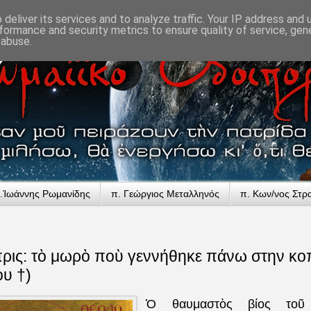
deliver its services and to analyze traffic. Your IP address and
formance and security metrics to ensure quality of service, ge
 abuse.
.Ἰωάννης Ρωμανίδης
π. Γεώργιος Μεταλληνός
π. Κων/νος Στρ
ρις: τὸ μωρὸ ποὺ γεννήθηκε πάνω στην κοπ
ου †)
Ὁ θαυμαστὸς βίος τοῦ