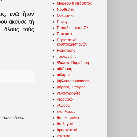
Μόρφου π.Νεόφυτος
Νουθεσίες
ος, ἐνῶ ἦταν
Οὐκρανικό
φοῦ ἄκουσε τὴ
Παναγία
Παπαδιαμάντης Ἀλ.
ε ὅλους τούς
Πατερικά
Περιστατικὰ
κρυπτοχριστιανῶν
Ρωμανίδης
Τσελεγγίδης
Ψαλτική Παράδοση
αθεϊσμός
αθλητικα
βιβλιοπαρουσιάσεις
βόρειος Ἤπειρος
γελοιογραφίες
γεροντικό
γλῶσσα
εκδηλώσεις
θεία κοινωνία
ι των αιρέσεων!
θεολογικά
θρησκευτικά
κάλαντα