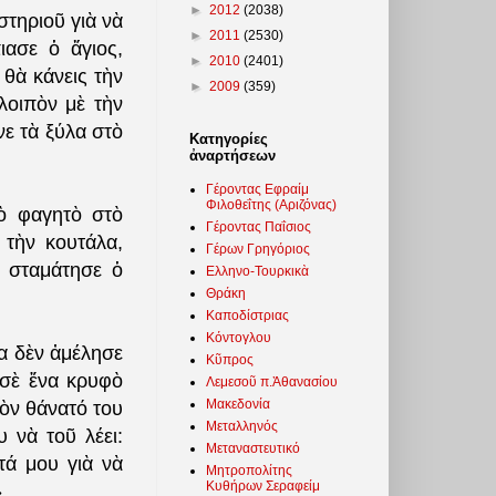
►
2012
(2038)
στηριοῦ γιὰ νὰ
►
2011
(2530)
ιασε ὁ ἅγιος,
►
2010
(2401)
θὰ κάνεις τὴν
►
2009
(359)
λοιπὸν μὲ τὴν
ε τὰ ξύλα στὸ
Κατηγορίες
ἀναρτήσεων
Γέροντας Εφραίμ
Φιλοθεΐτης (Αριζόνας)
τὸ φαγητὸ στὸ
Γέροντας Παΐσιος
 τὴν κουτάλα,
Γέρων Γρηγόριος
ς σταμάτησε ὁ
Ελληνο-Τουρκικὰ
Θράκη
Καποδίστριας
Κόντογλου
τα δὲν ἀμέλησε
Κῦπρος
 σὲ ἕνα κρυφὸ
Λεμεσοῦ π.Ἀθανασίου
Μακεδονία
ὸν θάνατό του
Μεταλληνός
 νὰ τοῦ λέει:
Μεταναστευτικό
τά μου γιὰ νὰ
Μητροπολίτης
Κυθήρων Σεραφείμ
.