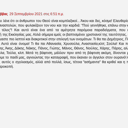
άββας
29 Σεπτεμβρίου 2021 στις 6:51 π.μ.
υ λένε ότι οι άνθρωποι του Θεού είναι κομπλεξικοί... Άκου και δες, κόσμε! Ελευθερ
ναστολών, που φυλακίζουν τον νου και την καρδιά: "Πού γεννήθηκε, επάνω στην κ
 τέλος"! Και αυτό είναι ένα από τα αμέτρητα παρόμοια παραδείγματα, που 
 της Εκκλησίας μας. Αλλά σήμερα εμείς οι βαπτισμένοι χριστιανοί της ταυτότητας, (
ίμαστε πιο λεπτοί και διακριτικοί στην επιλογή των ονομάτων. Τι θα πει Δημήτριος,
! Αυτό είναι όνομα! Τι θα πει Αθανασία, Χρυσούλα, Αναστασία,κλπ; Σούλα! Και π
ης, Άκης, Δάκης, Νάκης, Πάνος, Γιώτης, Μάνος, Θάνος, Νούλης, Χάρης, Πάρης, αλ
λα, Τούλα, κλπ. Μετά τη βάφτιση, μάλλον πριν από τη βάφτιση ακόμη, δίνονται 
ε το παιδί μας, αγνοώντας την καταγραφή, που έκαναν οι άγγελοι στον ουρανό! 
 αυτός ο σχολιασμός, αλλά από πολλά, ίσως, τέτοια "ασήμαντα" θα κριθεί και η 
προκοπή.