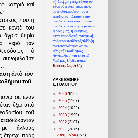
«
ἡ
δική μας παράδοση δ
ὲ
ν
ὸ κοπριὰ καὶ
ε
ἶ
ναι ο
ὔ
τε καπιταλιστική,
ο
ὔ
τε σοσιαλιστική, ο
ὔ
τε
ν:
μαρξιστική. Ε
ἴ
μαστε πι
ὸ
ατσίκας ποὺ ἡ
ἀ
ριστερο
ὶ
κα
ὶ
ἀ
π
ὸ
τ
ὸ
ν πι
ὸ
ἀ
ριστερό. Γιατί
ἡ
παράδοση
σε κοντὰ του
ἡ
δική μας,
ἡ
ἑ
λληνική,
ὰ ἄγρια θηρία
ε
ἶ
ναι κοινοβιακ
ὴ
-
ἀ
σκητική,
πο
ὺ
προϋποθέτει
ὀ
ρθόδοξη
τὸ νερὸ τὸν
πνευματικότητα κα
ὶ
τ
ὸ
εοδόσιος ὁ
ἦ
θος τ
ῆ
ς καθ’
ἠ
μ
ᾶ
ς
Ἀ
νατολ
ῆ
ς. Α
ὐ
τ
ὸ
ε
ἶ
ναι τ
ὸ
ὶ συνομιλοῦσε
δικό μας Πολίτευμα.»
….
Κώστας Σαρδελ
ῆ
ς
ραση ἀπὸ τὸν
ΑΡΧΕΙΟΘΗΚΗ
κοδήμου τοῦ
ΙΣΤΟΛΟΓΙΟΥ
►
2026
(619)
πάνω σὲ ἕναν
►
2025
(1107)
όταν ἔξω ἀπὸ
►
2024
(1922)
εοδοσίου τοῦ
►
2023
(1999)
καταδιώκονταν
►
2022
(2107)
μὲ ἄλλους
▼
2021
(2075)
ς ἔτρεχε πρὸς
Δεκεμβρίου
(194)