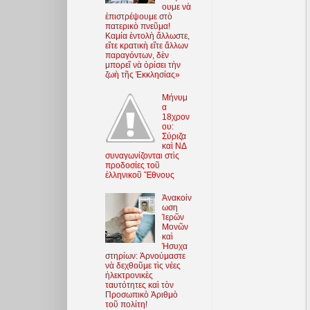
ουμε νὰ
ἐπιστρέψουμε στὸ
πατερικὸ πνεῦμα!
Καμία ἐντολὴ ἄλλωστε,
εἴτε κρατικὴ εἴτε ἄλλων
παραγόντων, δὲν
μπορεῖ νὰ ὁρίσει τὴν
ζωὴ τῆς Ἐκκλησίας»
Μήνυμ
α
18χρον
ου:
Σύριζα
καὶ ΝΔ
συναγωνίζονται στὶς
προδοσίες τοῦ
ἑλληνικοῦ Ἔθνους
Ἀνακοίν
ωση
Ἱερῶν
Μονῶν
καὶ
Ἡσυχα
στηρίων: Ἀρνούμαστε
νὰ δεχθοῦμε τὶς νέες
ἠλεκτρονικὲς
ταυτότητες καὶ τὸν
Προσωπικὸ Ἀριθμὸ
τοῦ πολίτη!