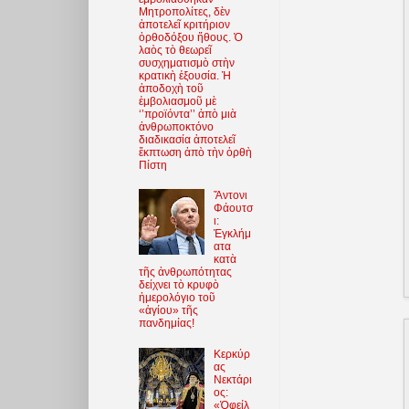
Μητροπολίτες, δὲν
ἀποτελεῖ κριτήριον
ὀρθοδόξου ἤθους. Ὁ
λαὸς τὸ θεωρεῖ
συσχηματισμὸ στὴν
κρατικὴ ἐξουσία. Ἡ
ἀποδοχὴ τοῦ
ἐμβολιασμοῦ μὲ
‘’προϊόντα’’ ἀπὸ μιὰ
ἀνθρωποκτόνο
διαδικασία ἀποτελεῖ
ἔκπτωση ἀπὸ τὴν ὀρθὴ
Πίστη
Ἄντονι
Φάουτσ
ι:
Ἐγκλήμ
ατα
κατὰ
τῆς ἀνθρωπότητας
δείχνει τὸ κρυφὸ
ἡμερολόγιο τοῦ
«ἁγίου» τῆς
πανδημίας!
Κερκύρ
ας
Νεκτάρι
ος:
«Ὀφείλ