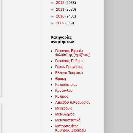
►
2012
(2038)
►
2011
(2530)
►
2010
(2401)
►
2009
(359)
Κατηγορίες
ἀναρτήσεων
Γέροντας Εφραίμ
Φιλοθεΐτης (Αριζόνας)
Γέροντας Παΐσιος
Γέρων Γρηγόριος
Ελληνο-Τουρκικὰ
Θράκη
Καποδίστριας
Κόντογλου
Κῦπρος
Λεμεσοῦ π.Ἀθανασίου
Μακεδονία
Μεταλληνός
Μεταναστευτικό
Μητροπολίτης
Κυθήρων Σεραφείμ