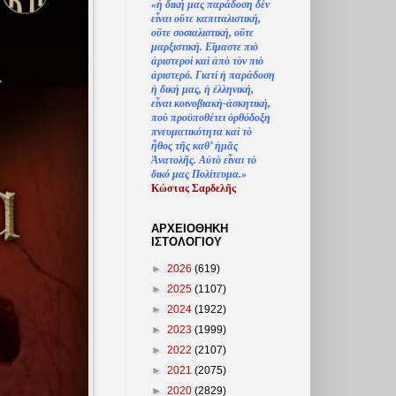
«
ἡ
δική μας παράδοση δ
ὲ
ν
ε
ἶ
ναι ο
ὔ
τε καπιταλιστική,
ο
ὔ
τε σοσιαλιστική, ο
ὔ
τε
μαρξιστική. Ε
ἴ
μαστε πι
ὸ
ἀ
ριστερο
ὶ
κα
ὶ
ἀ
π
ὸ
τ
ὸ
ν πι
ὸ
ἀ
ριστερό. Γιατί
ἡ
παράδοση
ἡ
δική μας,
ἡ
ἑ
λληνική,
ε
ἶ
ναι κοινοβιακ
ὴ
-
ἀ
σκητική,
πο
ὺ
προϋποθέτει
ὀ
ρθόδοξη
πνευματικότητα κα
ὶ
τ
ὸ
ἦ
θος τ
ῆ
ς καθ’
ἠ
μ
ᾶ
ς
Ἀ
νατολ
ῆ
ς. Α
ὐ
τ
ὸ
ε
ἶ
ναι τ
ὸ
δικό μας Πολίτευμα.»
Κώστας Σαρδελ
ῆ
ς
ΑΡΧΕΙΟΘΗΚΗ
ΙΣΤΟΛΟΓΙΟΥ
►
2026
(619)
►
2025
(1107)
►
2024
(1922)
►
2023
(1999)
►
2022
(2107)
►
2021
(2075)
►
2020
(2829)