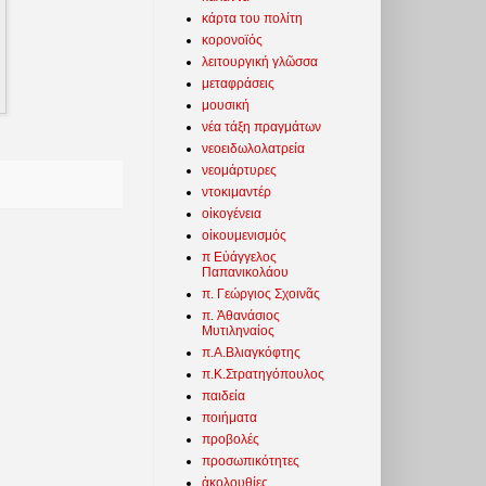
κάρτα του πολίτη
κορονοϊός
λειτουργική γλῶσσα
μεταφράσεις
μουσική
νέα τάξη πραγμάτων
νεοειδωλολατρεία
νεομάρτυρες
ντοκιμαντέρ
οἰκογένεια
οἰκουμενισμός
π Εὐάγγελος
Παπανικολάου
π. Γεώργιος Σχοινᾶς
π. Ἀθανάσιος
Μυτιληναίος
π.Α.Βλιαγκόφτης
π.Κ.Στρατηγόπουλος
παιδεία
ποιήματα
προβολές
προσωπικότητες
ἀκολουθίες