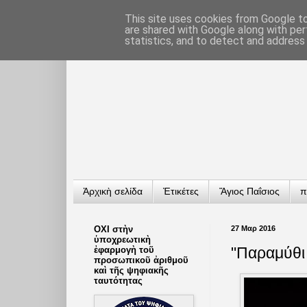
This site uses cookies from Google to 
are shared with Google along with per
statistics, and to detect and address
Ἀρχικὴ σελίδα
Ἐτικέτες
Ἅγιος Παΐσιος
π
ΟΧΙ στὴν
27 Μαρ 2016
ὑποχρεωτικὴ
"Παραμύθι
ἐφαρμογὴ τοῦ
προσωπικοῦ ἀριθμοῦ
καὶ τῆς ψηφιακῆς
ταυτότητας