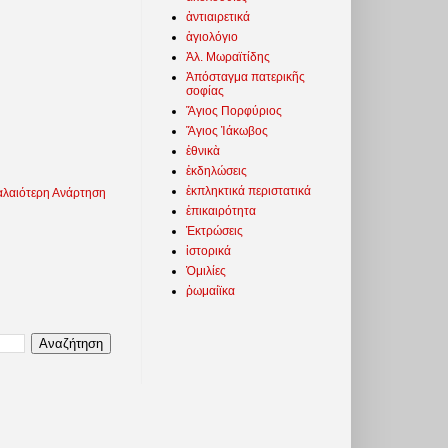
ἀντιαιρετικά
ἁγιολόγιο
Ἀλ. Μωραϊτίδης
Ἀπόσταγμα πατερικῆς
σοφίας
Ἅγιος Πορφύριος
Ἅγιος Ἰάκωβος
ἐθνικὰ
ἐκδηλώσεις
ἐκπληκτικά περιστατικά
λαιότερη Ανάρτηση
ἐπικαιρότητα
Ἐκτρώσεις
ἱστορικά
Ὁμιλίες
ῥωμαίϊκα