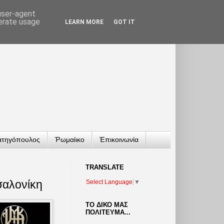
 user-agent
nerate usage
LEARN MORE
GOT IT
ατηγόπουλος
Ῥωμαίικο
Ἐπικοινωνία
TRANSLATΕ
σαλονίκη
Select Language
▼
ΤΟ ΔΙΚΟ ΜΑΣ
ΠΟΛΙΤΕΥΜΑ...