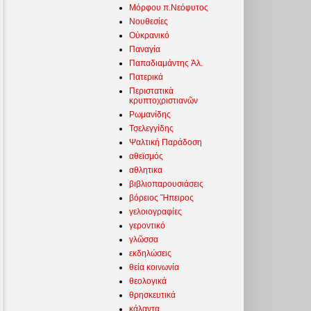
Μόρφου π.Νεόφυτος
Νουθεσίες
Οὐκρανικό
Παναγία
Παπαδιαμάντης Ἀλ.
Πατερικά
Περιστατικὰ
κρυπτοχριστιανῶν
Ρωμανίδης
Τσελεγγίδης
Ψαλτική Παράδοση
αθεϊσμός
αθλητικα
βιβλιοπαρουσιάσεις
βόρειος Ἤπειρος
γελοιογραφίες
γεροντικό
γλῶσσα
εκδηλώσεις
θεία κοινωνία
θεολογικά
θρησκευτικά
κάλαντα