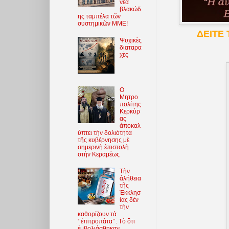
νέα
βλακώδ
ης ταμπέλα τῶν
συστημικῶν ΜΜΕ!
ΔΕΙΤΕ 
Ψυχικὲς
διαταρα
χὲς
O
Μητρο
πολίτης
Κερκύρ
ας
ἀποκαλ
ύπτει τὴν δολιότητα
τῆς κυβέρνησης μὲ
σημερινὴ ἐπιστολὴ
στὴν Κεραμέως
Τὴν
ἀλήθεια
τῆς
Ἐκκλησ
ίας δὲν
τὴν
καθορίζουν τὰ
‘’ἐπιτροπάτα’’. Τὸ ὅτι
ἐμβολιάσθηκαν