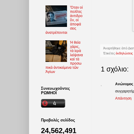
Ὅταν οἱ
πολῖτες
ἀντιδρο
ῦν, οἱ
ἀποφά
σεις
ἀνατρέπονται
Ἡ θεία
χάρις,
Ἀναρτήθηκε ἀπὸ
Δια
τὰ ἱερὰ
Ἐτικέτες
ἐκδηλώσεις
λείψανα
καὶ τὰ
προσω
1 σχόλιο:
πικὰ ἀντικείμενα τῶν
Ἁγίων
Ανώνυμος
Συνευωχοῦντες
συγχαρητήρ
ΡΩΜΗΟΙ
Απάντηση
Προβολές σελίδος
24,562,491