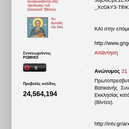
3ujD8CpZ1EX
συναγωνίζονται στὶς
προδοσίες τοῦ
_XcGkY3-Tlh
ἑλληνικοῦ Ἔθνους
Ἄν
ἀγαπᾶς
τὸν Θεό
ΚΑΙ στην επόμε
http://www.gri
Απάντηση
Συνευωχοῦντες
ΡΩΜΗΟΙ
Ανώνυμος
21 
Πρωτοπρεσβυτέ
Προβολές σελίδος
Βατικανής Συ
24,564,194
Εκκλησίας κατά
(Βίντεο).
http://intv.gr/a