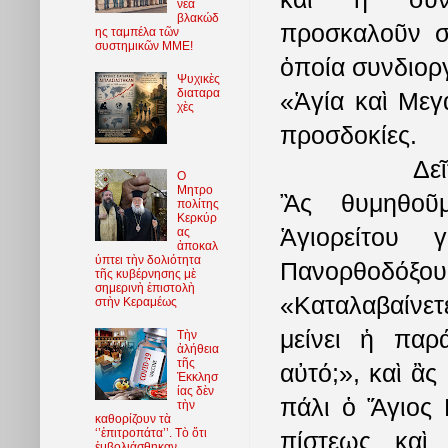
νέα
βλακώδ
προσκαλοῦν
σέ
ης ταμπέλα τῶν
συστημικῶν ΜΜΕ!
ὁποία συνδιορ
Ψυχικὲς
διαταρα
«Ἁγία καὶ Μεγ
χὲς
προσδοκίες.
Δε
O
Μητρο
Ἂς θυμηθο
πολίτης
Κερκύρ
Ἁγιορείτου 
ας
ἀποκαλ
ύπτει τὴν δολιότητα
Πανορθοδόξου
τῆς κυβέρνησης μὲ
σημερινὴ ἐπιστολὴ
«Καταλαβαίνετε
στὴν Κεραμέως
μείνει ἡ παρ
Τὴν
ἀλήθεια
τῆς
αὐτό;
»,
καὶ ἂς
Ἐκκλησ
ίας δὲν
πάλι ὁ Ἅγιος 
τὴν
καθορίζουν τὰ
‘’ἐπιτροπάτα’’. Τὸ ὅτι
πίστεως καὶ
ἐμβολιάσθηκαν