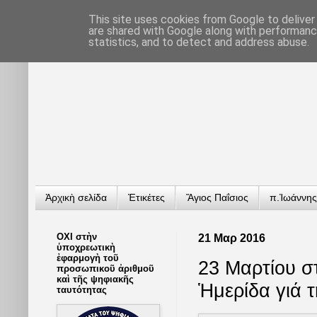
This site uses cookies from Google to deliver 
are shared with Google along with performance
statistics, and to detect and address abuse.
Ἀρχικὴ σελίδα
Ἐτικέτες
Ἅγιος Παΐσιος
π.Ἰωάννης
ΟΧΙ στὴν
21 Μαρ 2016
ὑποχρεωτικὴ
ἐφαρμογὴ τοῦ
23 Μαρτίου σ
προσωπικοῦ ἀριθμοῦ
καὶ τῆς ψηφιακῆς
Ἡμερίδα γιά 
ταυτότητας