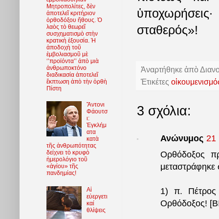
Μητροπολίτες, δὲν
ὑποχωρήσεις∙
ἀποτελεῖ κριτήριον
ὀρθοδόξου ἤθους. Ὁ
σταθερός»!
λαὸς τὸ θεωρεῖ
συσχηματισμὸ στὴν
κρατικὴ ἐξουσία. Ἡ
ἀποδοχὴ τοῦ
ἐμβολιασμοῦ μὲ
‘’προϊόντα’’ ἀπὸ μιὰ
ἀνθρωποκτόνο
Ἀναρτήθηκε ἀπὸ
Διαν
διαδικασία ἀποτελεῖ
Ἐτικέτες
οἰκουμενισμό
ἔκπτωση ἀπὸ τὴν ὀρθὴ
Πίστη
Ἄντονι
3 σχόλια:
Φάουτσ
ι:
Ἐγκλήμ
ατα
Ανώνυμος
21 
κατὰ
τῆς ἀνθρωπότητας
δείχνει τὸ κρυφὸ
Ορθόδοξος πρ
ἡμερολόγιο τοῦ
μεταστράφηκε 
«ἁγίου» τῆς
πανδημίας!
Αἱ
1) π. Πέτρος
εὐεργετι
Ορθόδοξος! [
καί
θλίψεις