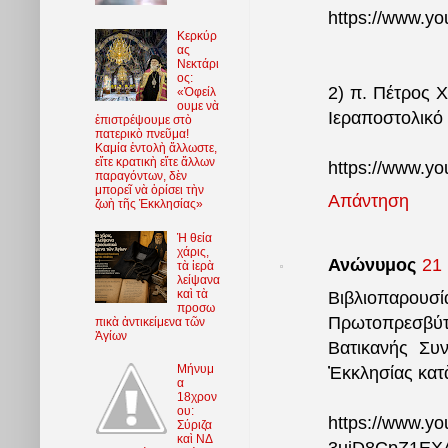
https://www.
Κερκύρ
ας
Νεκτάρι
ος:
2) π. Πέτρος Χ
«Ὀφείλ
ουμε νὰ
Ιεραποστολικό 
ἐπιστρέψουμε στὸ
πατερικὸ πνεῦμα!
Καμία ἐντολὴ ἄλλωστε,
εἴτε κρατικὴ εἴτε ἄλλων
https://www.y
παραγόντων, δὲν
μπορεῖ νὰ ὁρίσει τὴν
Απάντηση
ζωὴ τῆς Ἐκκλησίας»
Ἡ θεία
χάρις,
Ανώνυμος
21 
τὰ ἱερὰ
λείψανα
καὶ τὰ
Βιβλιοπαρουσί
προσω
Πρωτοπρεσβύτ
πικὰ ἀντικείμενα τῶν
Ἁγίων
Βατικανής Συ
Μήνυμ
Ἐκκλησίας κατὰ
α
18χρον
ου:
https://www.
Σύριζα
καὶ ΝΔ