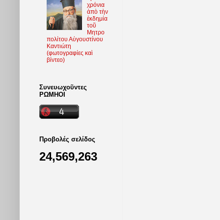
χρόνια
ἀπὸ τὴν
ἐκδημία
τοῦ
Μητρο
πολίτου Αὐγουστίνου
Καντιώτη
(φωτoγραφίες καὶ
βίντεο)
Συνευωχοῦντες
ΡΩΜΗΟΙ
Προβολές σελίδος
24,569,263