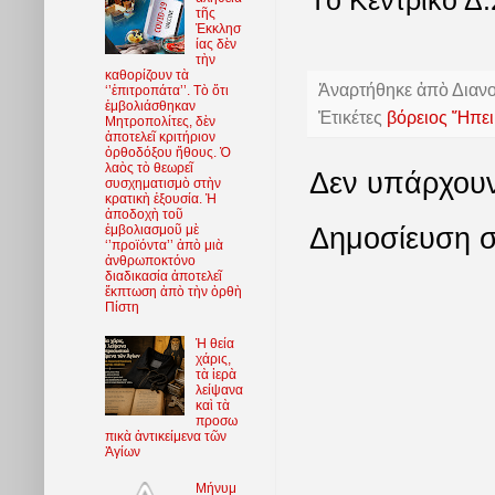
Τὸ Κεντρικὸ Δ.
τῆς
Ἐκκλησ
ίας δὲν
τὴν
καθορίζουν τὰ
Ἀναρτήθηκε ἀπὸ
Διαν
‘’ἐπιτροπάτα’’. Τὸ ὅτι
ἐμβολιάσθηκαν
Ἐτικέτες
βόρειος Ἤπε
Μητροπολίτες, δὲν
ἀποτελεῖ κριτήριον
ὀρθοδόξου ἤθους. Ὁ
λαὸς τὸ θεωρεῖ
Δεν υπάρχουν
συσχηματισμὸ στὴν
κρατικὴ ἐξουσία. Ἡ
ἀποδοχὴ τοῦ
Δημοσίευση σ
ἐμβολιασμοῦ μὲ
‘’προϊόντα’’ ἀπὸ μιὰ
ἀνθρωποκτόνο
διαδικασία ἀποτελεῖ
ἔκπτωση ἀπὸ τὴν ὀρθὴ
Πίστη
Ἡ θεία
χάρις,
τὰ ἱερὰ
λείψανα
καὶ τὰ
προσω
πικὰ ἀντικείμενα τῶν
Ἁγίων
Μήνυμ