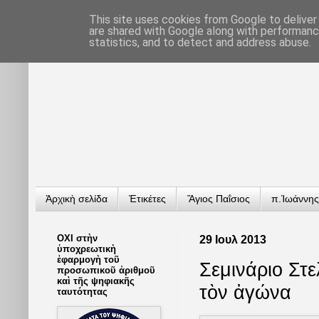
This site uses cookies from Google to deliver 
are shared with Google along with performance
statistics, and to detect and address abuse.
Ἀρχικὴ σελίδα
Ἐτικέτες
Ἅγιος Παΐσιος
π.Ἰωάννης
ΟΧΙ στὴν
29 Ιουλ 2013
ὑποχρεωτικὴ
ἐφαρμογὴ τοῦ
Σεμινάριο Στ
προσωπικοῦ ἀριθμοῦ
καὶ τῆς ψηφιακῆς
τὸν ἀγώνα
ταυτότητας