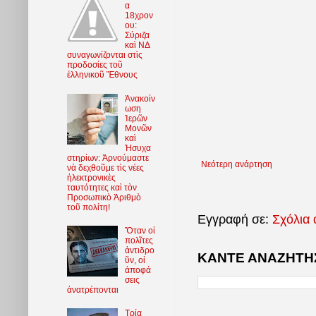
α
18χρον
ου:
Σύριζα
καὶ ΝΔ
συναγωνίζονται στὶς
προδοσίες τοῦ
ἑλληνικοῦ Ἔθνους
Ἀνακοίν
ωση
Ἱερῶν
Μονῶν
καὶ
Ἡσυχα
στηρίων: Ἀρνούμαστε
Νεότερη ανάρτηση
νὰ δεχθοῦμε τὶς νέες
ἠλεκτρονικὲς
ταυτότητες καὶ τὸν
Προσωπικὸ Ἀριθμὸ
τοῦ πολίτη!
Εγγραφή σε:
Σχόλια 
Ὅταν οἱ
πολῖτες
ἀντιδρο
ΚΑΝΤΕ ΑΝΑΖΗΤΗΣ
ῦν, οἱ
ἀποφά
σεις
ἀνατρέπονται
Τρία