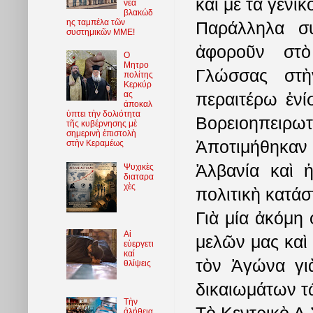
καὶ μὲ τὰ γενι
νέα
βλακώδ
ης ταμπέλα τῶν
Παράλληλα σ
συστημικῶν ΜΜΕ!
ἀφοροῦν στὸ
O
Μητρο
Γλώσσας στὴ
πολίτης
Κερκύρ
περαιτέρω ἐν
ας
ἀποκαλ
ύπτει τὴν δολιότητα
Βορειοηπειρ
τῆς κυβέρνησης μὲ
σημερινὴ ἐπιστολὴ
Ἀποτιμήθηκαν
στὴν Κεραμέως
Ἀλβανία καὶ ἡ
Ψυχικὲς
διαταρα
χὲς
πολιτικὴ κατάσ
Γιὰ μία ἀκόμη
Αἱ
μελῶν μας καὶ
εὐεργετι
καί
τὸν Ἀγώνα γι
θλίψεις
δικαιωμάτων τ
Τὴν
ἀλήθεια