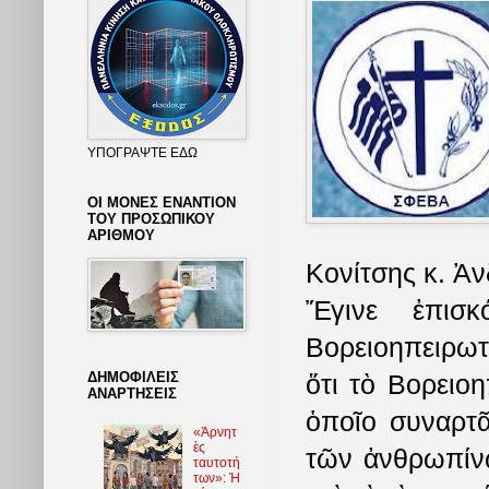
ΥΠΟΓΡΑΨΤΕ ΕΔΩ
ΟΙ ΜΟΝΕΣ ΕΝΑΝΤΙΟΝ
ΤΟΥ ΠΡΟΣΩΠΙΚΟΥ
ΑΡΙΘΜΟΥ
Κονίτσης κ. Ἀν
Ἔγινε ἐπισκ
Βορειοηπειρωτ
ΔΗΜΟΦΙΛΕΙΣ
ὅτι τὸ Βορειοη
ΑΝΑΡΤΗΣΕΙΣ
ὁποῖο συναρτ
«Ἀρνητ
ὲς
τῶν ἀνθρωπίν
ταυτοτή
των»: Ἡ