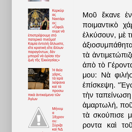
Κερκύρ
Μοῦ ἔκανε ἐν
ας
Νεκτάρι
ποιμαντικὸ χ
ος:
«Ὀφείλ
ουμε νὰ
ἑλκύσουν, μὲ τ
ἐπιστρέψουμε στὸ
πατερικὸ πνεῦμα!
ἀξιοσυμπάθητα 
Καμία ἐντολὴ ἄλλωστε,
εἴτε κρατικὴ εἴτε ἄλλων
παραγόντων, δὲν
τὰ ἀντιμετώπι
μπορεῖ νὰ ὁρίσει τὴν
ζωὴ τῆς Ἐκκλησίας»
ἀπὸ τὸ Γέροντα
Ἡ θεία
μου: Νὰ φιλή
χάρις,
τὰ ἱερὰ
λείψανα
ἐπίσκεψη. "Ἐγ
καὶ τὰ
προσω
τὴν ταπείνωση 
πικὰ ἀντικείμενα τῶν
Ἁγίων
ἁμαρτωλή, ποῦ 
Μήνυμ
α
τὰ σκούπισε μ
18χρον
ου:
ροντα καὶ το
Σύριζα
καὶ ΝΔ