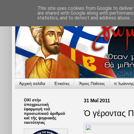
This site uses cookies from Google to deliver 
are shared with Google along with performance
statistics, and to detect and address abuse.
Ἀρχικὴ σελίδα
Ἐτικέτες
Ἅγιος Παΐσιος
π.Ἰωάννης
ΟΧΙ στὴν
31 Μαΐ 2011
ὑποχρεωτικὴ
ἐφαρμογὴ τοῦ
Ὁ γέροντας Π
προσωπικοῦ ἀριθμοῦ
καὶ τῆς ψηφιακῆς
ταυτότητας