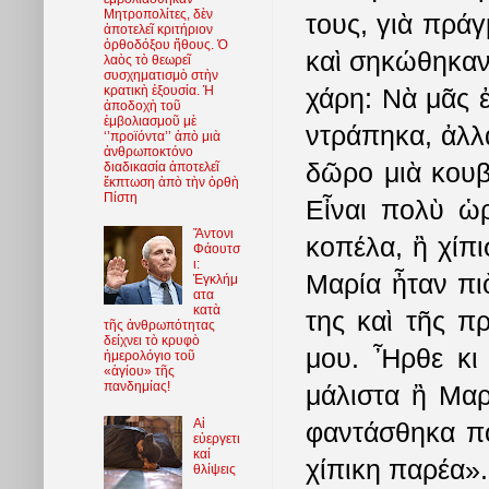
Μητροπολίτες, δὲν
τους, γιὰ πρά
ἀποτελεῖ κριτήριον
ὀρθοδόξου ἤθους. Ὁ
καὶ σηκώθηκαν 
λαὸς τὸ θεωρεῖ
συσχηματισμὸ στὴν
χάρη: Νὰ μᾶς 
κρατικὴ ἐξουσία. Ἡ
ἀποδοχὴ τοῦ
ἐμβολιασμοῦ μὲ
ντράπηκα, ἀλλ
‘’προϊόντα’’ ἀπὸ μιὰ
ἀνθρωποκτόνο
δῶρο μιὰ κουβ
διαδικασία ἀποτελεῖ
ἔκπτωση ἀπὸ τὴν ὀρθὴ
Πίστη
Εἶναι πολὺ ὡρ
Ἄντονι
κοπέλα, ἢ χίπι
Φάουτσ
ι:
Μαρία ἦταν πι
Ἐγκλήμ
ατα
κατὰ
της καὶ τῆς π
τῆς ἀνθρωπότητας
δείχνει τὸ κρυφὸ
μου. Ἦρθε κι 
ἡμερολόγιο τοῦ
«ἁγίου» τῆς
πανδημίας!
μάλιστα ἢ Μαρ
Αἱ
φαντάσθηκα πο
εὐεργετι
καί
χίπικη παρέα».
θλίψεις