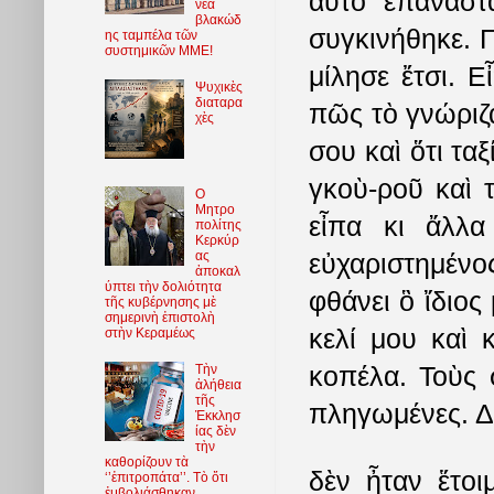
αὐτὸ ἐπαναστ
νέα
βλακώδ
συγκινήθηκε. Γ
ης ταμπέλα τῶν
συστημικῶν ΜΜΕ!
μίλησε ἔτσι. Ε
Ψυχικὲς
διαταρα
πῶς τὸ γνώριζα
χὲς
σου καὶ ὅτι ταξ
γκοὺ-ροῦ καὶ 
O
Μητρο
εἶπα κι ἄλλα
πολίτης
Κερκύρ
ας
εὐχαριστημέν
ἀποκαλ
ύπτει τὴν δολιότητα
φθάνει ὃ ἴδιος
τῆς κυβέρνησης μὲ
σημερινὴ ἐπιστολὴ
κελί μου καὶ 
στὴν Κεραμέως
κοπέλα. Τοὺς
Τὴν
ἀλήθεια
τῆς
πληγωμένες. Δὲν
Ἐκκλησ
ίας δὲν
τὴν
καθορίζουν τὰ
δὲν ἦταν ἕτοι
‘’ἐπιτροπάτα’’. Τὸ ὅτι
ἐμβολιάσθηκαν