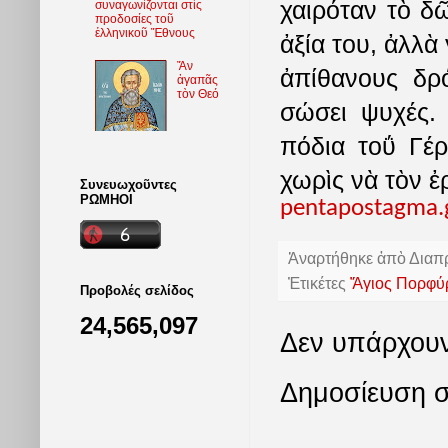
χαιρόταν τὸ δῶ
συναγωνίζονται στὶς
προδοσίες τοῦ
ἑλληνικοῦ Ἔθνους
ἀξία του, ἀλλὰ
Ἄν
ἀπίθανους δρ
ἀγαπᾶς
τὸν Θεό
σώσει ψυχές.
πόδια τοΰ Γέρ
χωρὶς νὰ τὸν ἐ
Συνευωχοῦντες
ΡΩΜΗΟΙ
pentapostagma.
Ἀναρτήθηκε ἀπὸ
Διαπ
Ἐτικέτες
Ἅγιος Πορφύ
Προβολές σελίδος
24,565,097
Δεν υπάρχουν
Δημοσίευση σ