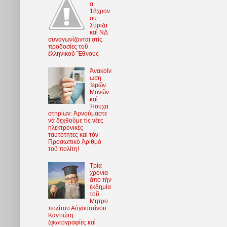
α
18χρον
ου:
Σύριζα
καὶ ΝΔ
συναγωνίζονται στὶς
προδοσίες τοῦ
ἑλληνικοῦ Ἔθνους
Ἀνακοίν
ωση
Ἱερῶν
Μονῶν
καὶ
Ἡσυχα
στηρίων: Ἀρνούμαστε
νὰ δεχθοῦμε τὶς νέες
ἠλεκτρονικὲς
ταυτότητες καὶ τὸν
Προσωπικὸ Ἀριθμὸ
τοῦ πολίτη!
Τρία
χρόνια
ἀπὸ τὴν
ἐκδημία
τοῦ
Μητρο
πολίτου Αὐγουστίνου
Καντιώτη
(φωτoγραφίες καὶ