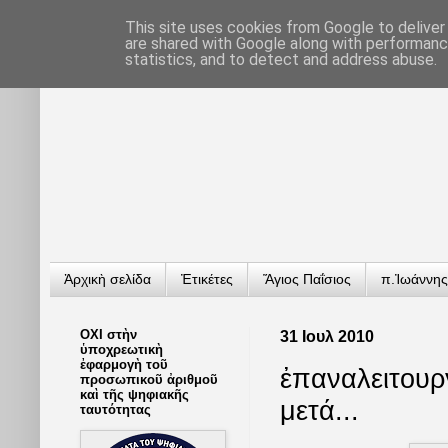
This site uses cookies from Google to deliver 
are shared with Google along with performance
statistics, and to detect and address abuse.
Ἀρχικὴ σελίδα
Ἐτικέτες
Ἅγιος Παΐσιος
π.Ἰωάννης
ΟΧΙ στὴν
31 Ιουλ 2010
ὑποχρεωτικὴ
ἐφαρμογὴ τοῦ
ἐπαναλειτουρ
προσωπικοῦ ἀριθμοῦ
καὶ τῆς ψηφιακῆς
μετά...
ταυτότητας