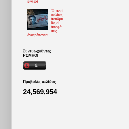
βίντεο)
Ὅταν οἱ
πολῖτες
ἀντιδρο
ῦν, οἱ
ἀποφά
σεις
ἀνατρέπονται
Συνευωχοῦντες
ΡΩΜΗΟΙ
Προβολές σελίδος
24,569,954