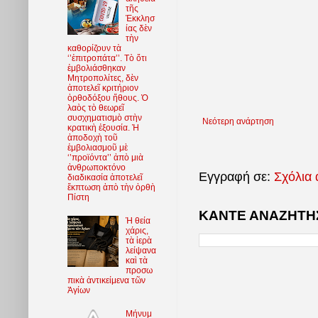
τῆς
Ἐκκλησ
ίας δὲν
τὴν
καθορίζουν τὰ
‘’ἐπιτροπάτα’’. Τὸ ὅτι
ἐμβολιάσθηκαν
Μητροπολίτες, δὲν
ἀποτελεῖ κριτήριον
ὀρθοδόξου ἤθους. Ὁ
λαὸς τὸ θεωρεῖ
συσχηματισμὸ στὴν
Νεότερη ανάρτηση
κρατικὴ ἐξουσία. Ἡ
ἀποδοχὴ τοῦ
ἐμβολιασμοῦ μὲ
‘’προϊόντα’’ ἀπὸ μιὰ
ἀνθρωποκτόνο
Εγγραφή σε:
Σχόλια 
διαδικασία ἀποτελεῖ
ἔκπτωση ἀπὸ τὴν ὀρθὴ
Πίστη
ΚΑΝΤΕ ΑΝΑΖΗΤΗΣ
Ἡ θεία
χάρις,
τὰ ἱερὰ
λείψανα
καὶ τὰ
προσω
πικὰ ἀντικείμενα τῶν
Ἁγίων
Μήνυμ