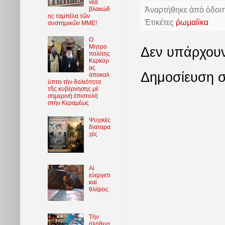
νέα
Ἀναρτήθηκε ἀπὸ
ὁδοι
βλακώδ
ης ταμπέλα τῶν
Ἐτικέτες
ῥωμαίϊκα
συστημικῶν ΜΜΕ!
O
Μητρο
Δεν υπάρχουν
πολίτης
Κερκύρ
ας
Δημοσίευση σ
ἀποκαλ
ύπτει τὴν δολιότητα
τῆς κυβέρνησης μὲ
σημερινὴ ἐπιστολὴ
στὴν Κεραμέως
Ψυχικὲς
διαταρα
χὲς
Αἱ
εὐεργετι
καί
θλίψεις
Τὴν
ἀλήθεια