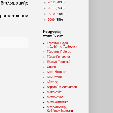
►
2012
(2038)
διπλωματικῆς
►
2011
(2530)
►
2010
(2401)
ημοσιοποίησαν
►
2009
(359)
Κατηγορίες
ἀναρτήσεων
Γέροντας Εφραίμ
Φιλοθεΐτης (Αριζόνας)
Γέροντας Παΐσιος
Γέρων Γρηγόριος
Ελληνο-Τουρκικὰ
Θράκη
Καποδίστριας
Κόντογλου
Κῦπρος
Λεμεσοῦ π.Ἀθανασίου
Μακεδονία
Μεταλληνός
Μεταναστευτικό
Μητροπολίτης
Κυθήρων Σεραφείμ