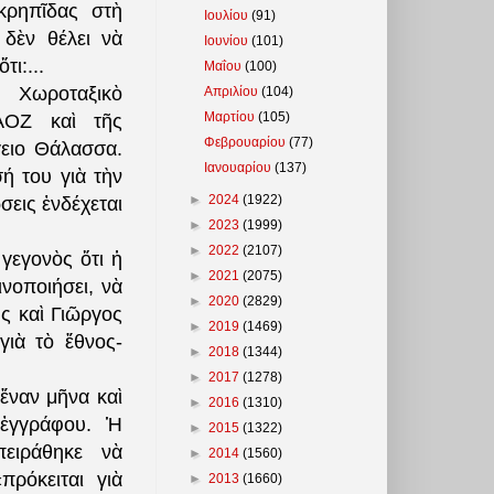
κρηπῖδας στὴ
Ιουλίου
(91)
δὲν θέλει νὰ
Ιουνίου
(101)
τι:...
Μαΐου
(100)
ο Χωροταξικὸ
Απριλίου
(104)
Μαρτίου
(105)
 ΑΟΖ καὶ τῆς
Φεβρουαρίου
(77)
γειο Θάλασσα.
Ιανουαρίου
(137)
ή του γιὰ τὴν
►
2024
(1922)
σεις ἐνδέχεται
►
2023
(1999)
►
2022
(2107)
 γεγονὸς ὅτι ἡ
►
2021
(2075)
νοποιήσει, νὰ
►
2020
(2829)
ς καὶ Γιῶργος
►
2019
(1469)
γιὰ τὸ ἔθνος-
►
2018
(1344)
!
►
2017
(1278)
ἕναν μῆνα καὶ
►
2016
(1310)
 ἐγγράφου. Ἡ
►
2015
(1322)
ειράθηκε νὰ
►
2014
(1560)
πρόκειται γιὰ
►
2013
(1660)