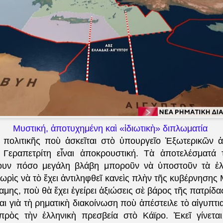
Μυστική, ἀποτυχημένη καὶ «ἰδιωτικὴ» διπλωματία
 πολιτικῆς ποὺ ἀσκεῖται στὸ ὑπουργεῖο Ἐξωτερικῶν 
Γεραπετρίτη εἶναι ἀποκρουστική. Τὰ ἀποτελέσματά 
νουν πόσο μεγάλη βλάβη μποροῦν νὰ ὑποστοῦν τὰ ἑλ
ρὶς νὰ τὸ ἔχει ἀντιληφθεῖ κανεὶς πλὴν τῆς κυβέρνησης
αμης, ποὺ θὰ ἔχει ἐγείρει ἀξιώσεις σὲ βάρος τῆς πατρίδα
αι γιὰ τὴ ρηματικὴ διακοίνωση ποὺ ἀπέστειλε τὸ αἰγυπτ
ρὸς τὴν ἑλληνικὴ πρεσβεία στὸ Κάϊρο. Ἐκεῖ γίνετα