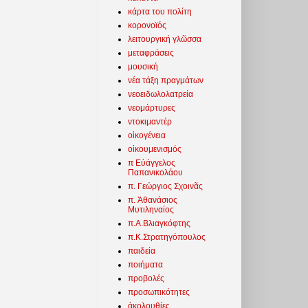
κάρτα του πολίτη
κορονοϊός
λειτουργική γλῶσσα
μεταφράσεις
μουσική
νέα τάξη πραγμάτων
νεοειδωλολατρεία
νεομάρτυρες
ντοκιμαντέρ
οἰκογένεια
οἰκουμενισμός
π Εὐάγγελος
Παπανικολάου
π. Γεώργιος Σχοινᾶς
π. Ἀθανάσιος
Μυτιληναίος
π.Α.Βλιαγκόφτης
π.Κ.Στρατηγόπουλος
παιδεία
ποιήματα
προβολές
προσωπικότητες
ἀκολουθίες