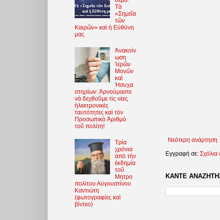
Τὰ
«Σημεῖα
τῶν
Καιρῶν» καὶ ἡ Εὐθύνη
μας
Ἀνακοίν
ωση
Ἱερῶν
Μονῶν
καὶ
Ἡσυχα
στηρίων: Ἀρνούμαστε
νὰ δεχθοῦμε τὶς νέες
ἠλεκτρονικὲς
ταυτότητες καὶ τὸν
Προσωπικὸ Ἀριθμὸ
τοῦ πολίτη!
Νεότερη ανάρτηση
Τρία
χρόνια
Εγγραφή σε:
Σχόλια
ἀπὸ τὴν
ἐκδημία
τοῦ
ΚΑΝΤΕ ΑΝΑΖΗΤΗΣ
Μητρο
πολίτου Αὐγουστίνου
Καντιώτη
(φωτoγραφίες καὶ
βίντεο)