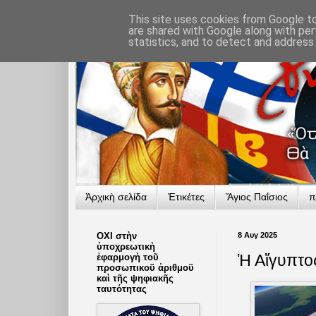
This site uses cookies from Google to 
are shared with Google along with per
statistics, and to detect and address
Ἀρχικὴ σελίδα
Ἐτικέτες
Ἅγιος Παΐσιος
π
ΟΧΙ στὴν
8 Αυγ 2025
ὑποχρεωτικὴ
Ἡ Αἴγυπτος
ἐφαρμογὴ τοῦ
προσωπικοῦ ἀριθμοῦ
καὶ τῆς ψηφιακῆς
ταυτότητας