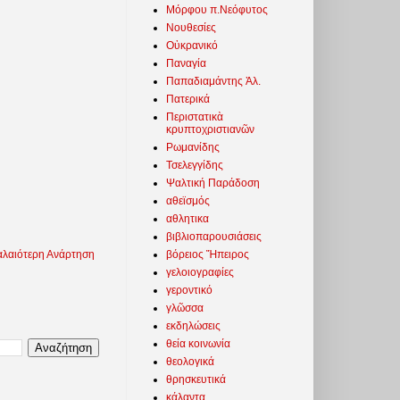
Μόρφου π.Νεόφυτος
Νουθεσίες
Οὐκρανικό
Παναγία
Παπαδιαμάντης Ἀλ.
Πατερικά
Περιστατικὰ
κρυπτοχριστιανῶν
Ρωμανίδης
Τσελεγγίδης
Ψαλτική Παράδοση
αθεϊσμός
αθλητικα
βιβλιοπαρουσιάσεις
βόρειος Ἤπειρος
λαιότερη Ανάρτηση
γελοιογραφίες
γεροντικό
γλῶσσα
εκδηλώσεις
θεία κοινωνία
θεολογικά
θρησκευτικά
κάλαντα