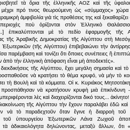
φισβητεῖ τὰ ὅρια τῆς ἑλληνικῆς ΑΟΖ καὶ τῆς ὑφαλο
 μέχρι πρό τινος θεωρούμενη ὡς «σύμμαχος» χώρα 
αμικρὴ ἀμφιβολία γιὰ τὶς προθέσεις της καὶ ξεκαθαρίζει ὅ
περιοχὲς ποὺ ὁρίζονται στὸν Ἑλληνικὸ Θαλάσσι
...] ἐπικαλύπτονται μὲ τὸ πεδίο ἐφαρμογῆς τῆς
ς τῆς Ἀραβικῆς Δημοκρατίας τῆς Αἰγύπτου στὴ Μεσό
 Ἐξωτερικῶν (τῆς Αἰγύπτου) ἐπιβεβαιώνει τὴν ἀντίρρησ
α παρέμβαση καὶ τονίζει ὅτι ὅποιες συνέπειες ἢ ἐπιπτώ
 ἀπὸ τὴν ἑλληνικὴ ἀπόφαση εἶναι μὴ ἀποδεκτές».
διεκδικήσεις τῆς Αἰγύπτου, ἔχει μεγάλη σημασία καὶ τὸ
οσπαθοῦσε νὰ κρατήσει τὸ θέμα κρυφό, νὰ μὴν τὸ κοι
ει τὴ Βουλὴ καὶ τὰ κόμματα. Οἱ κ. Κυριάκος Μητσοτάκη
 προσπάθησαν νὰ κρατήσουν κρυφὴ μιὰ ἐπικίνδυνη -
μπεριφέρονται λὲς καὶ διαχειρίζονται δικό τους... ἀκίνητο
διακοίνωση τῆς Αἰγύπτου τὴν ἔχουν παραλάβει ἐδῶ καὶ 
ν νὰ τὸ παραδεχτοῦν ὅταν ἔγινε ἡ διαρροὴ τοῦ
 τοῦ ὑπουργείου Ἐξωτερικῶν Λάνα Ζωχιοῦ ἀποπ
ι τὰ ἀδικαιολόγητα δηλώνοντας, μεταξὺ ἄλλων, ὅτι «