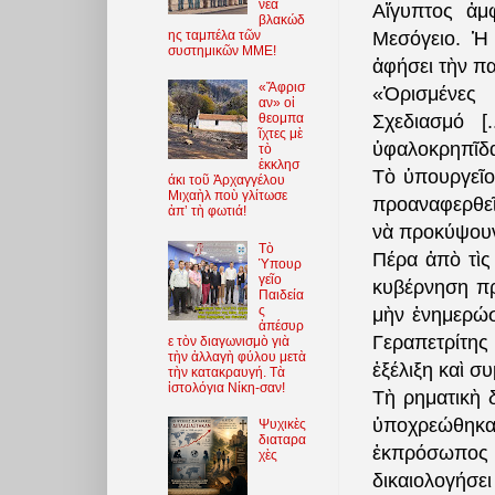
νέα
Αἴγυπτος ἀμ
βλακώδ
ης ταμπέλα τῶν
Μεσόγειο. Ἡ
συστημικῶν ΜΜΕ!
ἀφήσει τὴν παρ
«Ἄφρισ
«Ὁρισμένες 
αν» οἱ
Σχεδιασμό [
θεομπα
ῖχτες μὲ
ὑφαλοκρηπῖδα
τὸ
ἐκκλησ
Τὸ ὑπουργεῖο
άκι τοῦ Ἀρχαγγέλου
Μιχαὴλ ποὺ γλίτωσε
προαναφερθεῖσ
ἀπ’ τὴ φωτιά!
νὰ προκύψουν
Τὸ
Πέρα ἀπὸ τὶς 
Ὑπουρ
γεῖο
κυβέρνηση πρ
Παιδεία
ς
μὴν ἐνημερώσ
ἀπέσυρ
Γεραπετρίτης
ε τὸν διαγωνισμὸ γιὰ
τὴν ἀλλαγὴ φύλου μετὰ
ἐξέλιξη καὶ συ
τὴν κατακραυγή. Τὰ
ἱστολόγια Νίκη-σαν!
Τὴ ρηματικὴ 
ὑποχρεώθηκα
Ψυχικὲς
διαταρα
ἐκπρόσωπος
χὲς
δικαιολογήσε