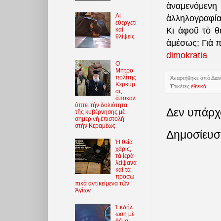
ἀναμενόμενη
Αἱ
ἀλληλογραφί
εὐεργετι
Κι ἀφοῦ τὸ θ
καί
θλίψεις
ἀμέσως; Γιὰ π
dimokratia
O
Μητρο
πολίτης
Ἀναρτήθηκε ἀπὸ
Δια
Κερκύρ
Ἐτικέτες
ἐθνικὰ
ας
ἀποκαλ
ύπτει τὴν δολιότητα
Δεν υπάρχ
τῆς κυβέρνησης μὲ
σημερινὴ ἐπιστολὴ
στὴν Κεραμέως
Δημοσίευσ
Ἡ θεία
χάρις,
τὰ ἱερὰ
λείψανα
καὶ τὰ
προσω
πικὰ ἀντικείμενα τῶν
Ἁγίων
Ἐκδήλ
ωση μὲ
θέμα: