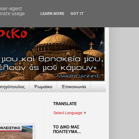
 user-agent
nerate usage
LEARN MORE
GOT IT
ατηγόπουλος
Ῥωμαίικο
Ἐπικοινωνία
TRANSLATΕ
Select Language
▼
ΤΟ ΔΙΚΟ ΜΑΣ
ΠΟΛΙΤΕΥΜΑ...