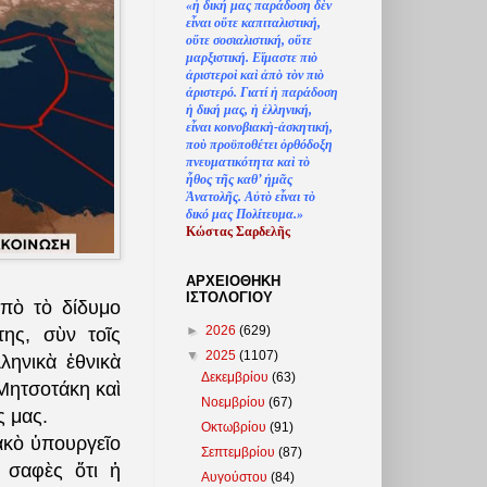
«
ἡ
δική μας παράδοση δ
ὲ
ν
ε
ἶ
ναι ο
ὔ
τε καπιταλιστική,
ο
ὔ
τε σοσιαλιστική, ο
ὔ
τε
μαρξιστική. Ε
ἴ
μαστε πι
ὸ
ἀ
ριστερο
ὶ
κα
ὶ
ἀ
π
ὸ
τ
ὸ
ν πι
ὸ
ἀ
ριστερό. Γιατί
ἡ
παράδοση
ἡ
δική μας,
ἡ
ἑ
λληνική,
ε
ἶ
ναι κοινοβιακ
ὴ
-
ἀ
σκητική,
πο
ὺ
προϋποθέτει
ὀ
ρθόδοξη
πνευματικότητα κα
ὶ
τ
ὸ
ἦ
θος τ
ῆ
ς καθ’
ἠ
μ
ᾶ
ς
Ἀ
νατολ
ῆ
ς. Α
ὐ
τ
ὸ
ε
ἶ
ναι τ
ὸ
δικό μας Πολίτευμα.»
Κώστας Σαρδελ
ῆ
ς
ΑΡΧΕΙΟΘΗΚΗ
ΙΣΤΟΛΟΓΙΟΥ
ἀπὸ τὸ δίδυμο
►
2026
(629)
της, σὺν τοῖς
▼
2025
(1107)
ληνικὰ ἐθνικὰ
Δεκεμβρίου
(63)
 Μητσοτάκη καὶ
Νοεμβρίου
(67)
ς μας.
Οκτωβρίου
(91)
ιακὸ ὑπουργεῖο
Σεπτεμβρίου
(87)
ι σαφὲς ὅτι ἡ
Αυγούστου
(84)