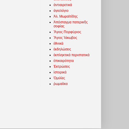
ἀντιαιρετικά
ἁγιολόγιο
Ἀλ. Μωραϊτίδης
Ἀπόσταγμα πατερικῆς
σοφίας
Ἅγιος Πορφύριος
Ἅγιος Ἰάκωβος
ἐθνικὰ
ἐκδηλώσεις
ἐκπληκτικά περιστατικά
ἐπικαιρότητα
Ἐκτρώσεις
ἱστορικά
Ὁμιλίες
ῥωμαίϊκα