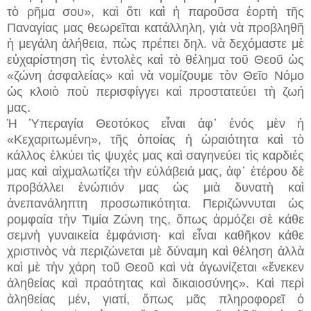
τὸ ρῆμα σου», καὶ ὅτι καὶ ἡ παροῦσα ἑορτὴ τῆς
Παναγίας μας θεωρεῖται κατάλληλη, γιὰ νὰ προβληθῆ
ἡ μεγάλη ἀλήθεια, πὼς πρέπει δηλ. νὰ δεχόμαστε μὲ
εὐχαρίστηση τὶς ἐντολὲς καὶ τὸ θέλημα τοῦ Θεοῦ ὡς
«ζώνη ἀσφαλείας» καὶ νὰ νομίζουμε τὸν Θεῖο Νόμο
ὡς κλοιὸ ποὺ περισφίγγει καὶ προστατεύει τὴ ζωή
μας.
Ἡ Ὑπεραγία Θεοτόκος εἶναι ἀφ᾿ ἑνός μὲν ἡ
«Κεχαριτωμένη», τῆς ὁποίας ἡ ὡραιότητα καὶ τὸ
κάλλος ἑλκύει τὶς ψυχές μας καὶ σαγηνεύει τὶς καρδιές
μας καὶ αἰχμαλωτίζει τὴν εὐλάβειά μας, ἀφ᾿ ἑτέρου δὲ
προβάλλει ἐνώπιόν μας ὡς μιὰ δυνατὴ καὶ
ἀνεπανάληπτη προσωπικότητα. Περιζώννυται ὡς
ρομφαία τὴν Τιμία Ζώνη της, ὅπως ἁρμόζει σὲ κάθε
σεμνὴ γυναικεία ἐμφάνιση· καὶ εἶναι καθῆκον κάθε
χριστινὸς νὰ περιζώνεται μὲ δύναμη καὶ θέληση ἀλλὰ
καὶ μὲ τὴν χάρη τοῦ Θεοῦ καὶ νὰ ἀγωνίζεται «ἕνεκεν
ἀληθείας καὶ πραότητας καὶ δικαιοσύνης». Καὶ περὶ
ἀληθείας μέν, γιατί, ὅπως μᾶς πληροφορεῖ ὁ