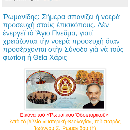
Ῥωμανίδης: Σήμερα σπανίζει ἡ νοερὰ
προσευχὴ στοὺς ἐπισκόπους. Δὲν
ἐνεργεῖ τὸ Ἅγιο Πνεῦμα, γιατί
χρειάζονται τὴν νοερὰ προσευχὴ ὅταν
προσέρχονται στὴν Σύνοδο γιὰ νὰ τούς
φωτίση ἡ Θεία Χάρις
Εἰκόνα τοῦ «Ῥωμαίικου Ὁδοιπορικοῦ»
Ἀπὸ τὸ βιβλίο «Πατερικὴ Θεολογία», τοῦ πατρὸς
Ἰωάννου Σ. Ῥωμανίδου (†)