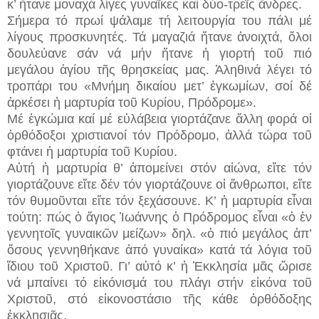
κ’ ἤτανε μοναχά λίγες γυναῖκες καί δύο-τρεῖς ἄνδρες.
Σήμερα τό πρωί ψάλαμε τή λειτουργία του πάλι μέ
λίγους προσκυνητές. Τά μαγαζιά ἤτανε ἀνοιχτά, ὅλοι
δουλεύανε σάν νά μήν ἤτανε ἡ γιορτή τοῦ πιό
μεγάλου ἁγίου τῆς θρησκείας μας. Ἀληθινά λέγει τό
τροπάρι του «Μνήμη δικαίου μετ’ ἐγκωμίων, σοί δέ
ἀρκέσει ἡ μαρτυρία τοῦ Κυρίου, Πρόδρομε».
Μέ ἐγκώμια καί μέ εὐλάβεια γιορτάζανε ἄλλη φορά οἱ
ὀρθόδοξοι χριστιανοί τόν Πρόδρομο, ἀλλά τώρα τοῦ
φτάνει ἡ μαρτυρία τοῦ Κυρίου.
Αὐτή ἡ μαρτυρία θ’ ἀπομείνει στόν αἰώνα, εἴτε τόν
γιορτάζουνε εἴτε δέν τόν γιορτάζουνε οἱ ἄνθρωποι, εἴτε
τόν θυμοῦνται εἴτε τόν ξεχάσουνε. Κ’ ἡ μαρτυρία εἶναι
τούτη: πώς ὁ ἅγιος Ἰωάννης ὁ Πρόδρομος εἶναι «ὁ ἐν
γεννητοῖς γυναικῶν μείζων» δηλ. «ὁ πιό μεγάλος ἀπ’
ὅσους γεννηθήκανε ἀπό γυναίκα» κατά τά λόγια τοῦ
ἴδιου τοῦ Χριστοῦ. Γι’ αὐτό κ’ ἡ Ἐκκλησία μᾶς ὥρισε
νά μπαίνει τό εἰκόνισμά του πλάγι στήν εἰκόνα τοῦ
Χριστοῦ, στό εἰκονοστάσιο τῆς κάθε ὀρθόδοξης
ἐκκλησιᾶς.