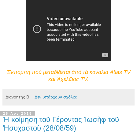
Ἐκπομπὴ ποὺ μεταδίδεται ἀπὸ τὰ κανάλια Atlas TV
καὶ Ἀχελῶος TV.
Διανοητής Β
Δεν υπάρχουν σχόλια:
28 Αυγ 2018
Ἡ κοίμηση τοῦ Γέροντος Ἰωσὴφ τοῦ
Ἠσυχαστοῦ (28/08/59)