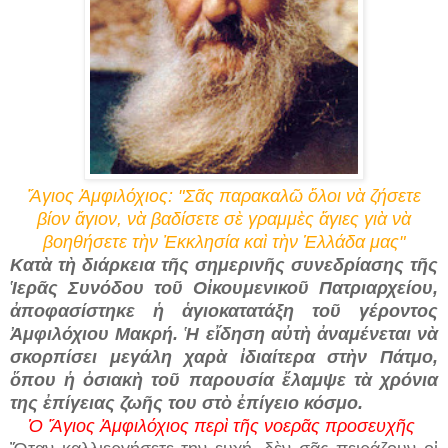
Ἅγιος Ἀμφιλόχιος: "
Σᾶς παρακαλῶ ὅλοι νὰ ζήσετε
βίον ἅγιον, νὰ βαδίσετε σὲ γραμμὲς ἅγιες γιὰ νὰ
βοηθήσετε τὴν Ἐκκλησία καὶ τὴν Ἑλλάδα μας"
Κατὰ τὴ διάρκεια τῆς σημερινῆς συνεδρίασης τῆς
Ἱερᾶς Συνόδου τοῦ Οἰκουμενικοῦ Πατριαρχείου,
ἀποφασίστηκε ἡ ἁγιοκατατάξη τοῦ γέροντος
Ἀμφιλόχιου Μακρή. Ἡ εἴδηση αὐτὴ ἀναμένεται νὰ
σκορπίσει μεγάλη χαρὰ ἰδιαίτερα στὴν Πάτμο,
ὅπου ἡ ὀσιακὴ τοῦ παρουσία ἔλαμψε τὰ χρόνια
της ἐπίγειας ζωῆς του στὸ ἐπίγειο κόσμο.
Ὁ Ἅγιος Ἀμφιλόχιος περὶ τῆς νοερᾶς προσευχῆς