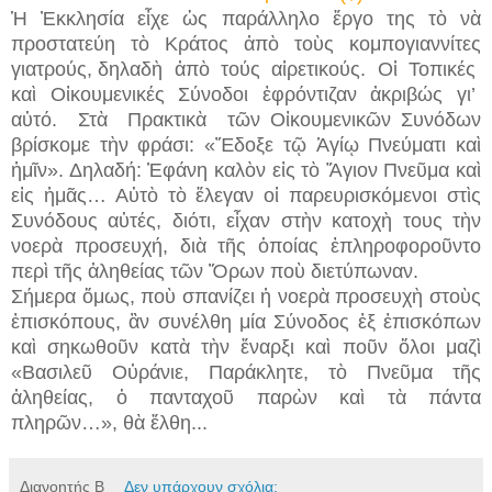
Ἡ Ἐκκλησία εἶχε ὡς παράλληλο ἔργο της τὸ νὰ
προστατεύη τὸ Κράτος ἀπὸ τοὺς κομπογιαννίτες
γιατρούς, δηλαδὴ ἀπὸ τούς αἱρετικούς. Οἱ Τοπικές
καὶ Οἰκουμενικές Σύνοδοι ἐφρόντιζαν ἀκριβώς γι’
αὐτό. Στὰ Πρακτικὰ τῶν Οἰκουμενικῶν Συνόδων
βρίσκομε τὴν φράσι: «Ἔδοξε τῷ Ἁγίῳ Πνεύματι καὶ
ἡμῖν». Δηλαδή: Ἐφάνη καλὸν εἰς τὸ Ἅγιον Πνεῦμα καὶ
εἰς ἡμᾶς… Αὐτὸ τὸ ἔλεγαν οἱ παρευρισκόμενοι στὶς
Συνόδους αὐτές, διότι, εἶχαν στὴν κατοχὴ τους τὴν
νοερὰ προσευχή, διὰ τῆς ὁποίας ἐπληροφοροῦντο
περὶ τῆς ἀληθείας τῶν Ὅρων ποὺ διετύπωναν.
Σήμερα ὅμως, ποὺ σπανίζει ἡ νοερὰ προσευχὴ στοὺς
ἐπισκόπους, ἂν συνέλθη μία Σύνοδος ἐξ ἐπισκόπων
καὶ σηκωθοῦν κατὰ τὴν ἔναρξι καὶ ποῦν ὅλοι μαζὶ
«Βασιλεῦ Οὐράνιε, Παράκλητε, τὸ Πνεῦμα τῆς
ἀληθείας, ὁ πανταχοῦ παρὼν καὶ τὰ πάντα
πληρῶν…», θὰ ἔλθη...
Διανοητής Β
Δεν υπάρχουν σχόλια: