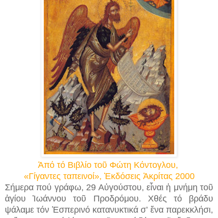
Ἀπό τό Βιβλίο τοῦ Φώτη Κόντογλου,
«Γίγαντες ταπεινοί», Ἐκδόσεις Ἀκρίτας 2000
Σήμερα πού γράφω, 29 Αὐγούστου, εἶναι ἡ μνήμη τοῦ
ἁγίου Ἰωάννου τοῦ Προδρόμου. Χθές τό βράδυ
ψάλαμε τόν Ἑσπερινό κατανυκτικά σ’ ἕνα παρεκκλήσι,