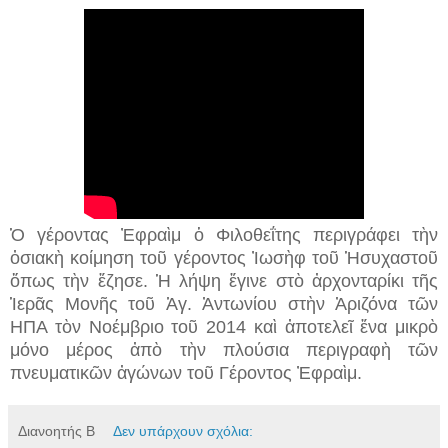
Ὁ γέροντας Ἐφραὶμ ὁ Φιλοθεΐτης περιγράφει τὴν
ὀσιακὴ κοίμηση τοῦ γέροντος Ἰωσὴφ τοῦ Ἡσυχαστοῦ
ὅπως τὴν ἔζησε. Ἡ λήψη ἔγινε στὸ ἀρχονταρίκι τῆς
Ἱερᾶς Μονῆς τοῦ Ἁγ. Ἀντωνίου στὴν Ἀριζόνα τῶν
ΗΠΑ τὸν Νοέμβριο τοῦ 2014 καὶ ἀποτελεῖ ἕνα μικρὸ
μόνο μέρος ἀπὸ τὴν πλούσια περιγραφὴ τῶν
πνευματικῶν ἀγώνων τοῦ Γέροντος Ἐφραὶμ.
Διανοητής Β
Δεν υπάρχουν σχόλια: