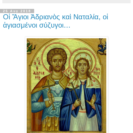
25 Αυγ 2018
Οἱ Ἅγιοι Ἀδριανὸς καὶ Ναταλία, οἱ
ἁγιασμένοι σύζυγοι…