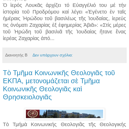
Ὁ ἱερός Λουκᾶς ἀρχίζει τό Εὐαγγέλιό του μέ τήν
ἱστορία τοῦ Προδρόμου καί λέγει «Ἐγένετο ἐν ταῖς
ἡμέραις Ἡρώδου τοῦ βασιλέως τῆς Ἰουδαίας, ἱερεύς
τις ὀνόματι Ζαχαρίας ἐξ ἐφημερίας Ἀβιᾶ»: «Στίς μέρες
τοῦ Ἡρώδη τοῦ βασιλιᾶ τῆς Ἰουδαίας ἤτανε ἕνας
ἱερέας Ζαχαρίας ἀπό...
Διανοητής Β
Δεν υπάρχουν σχόλια:
Τὸ Τμῆμα Κοινωνικῆς Θεολογιᾶς τοῦ
ΕΚΠΑ, μετονομάζεται σὲ Τμῆμα
Κοινωνικῆς Θεολογιᾶς καὶ
Θρησκειολογιᾶς
Τὸ Τμήμὰ Κοινωνικής Θεολογιἂς τῆς Θεολογικής