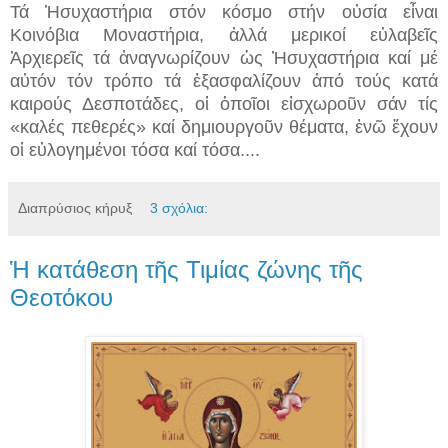
Τά Ἡσυχαστήρια στόν κόσμο στήν οὐσία εἶναι
Κοινόβια Μοναστήρια, ἀλλά μερικοί εὐλαβεῖς
Ἀρχιερεῖς τά ἀναγνωρίζουν ὡς Ἡσυχαστήρια καί μέ
αὐτόν τόν τρόπο τά ἐξασφαλίζουν ἀπό τούς κατά
καιρούς Δεσποτάδες, οἱ ὁποῖοι εἰσχωροῦν σάν τίς
«καλές πεθερές» καί δημιουργοῦν θέματα, ἐνῶ ἔχουν
οἱ εὐλογημένοι τόσα καί τόσα....
Διαπρύσιος κήρυξ
3 σχόλια:
Ἡ κατάθεση τῆς Τιμίας ζώνης τῆς
Θεοτόκου