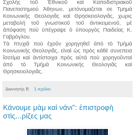
Σχολής τοῦ Ἐθνικοῦ καὶ Καποδιστριακοῦ
Πανεπιστημιοὐ Ἀθηνων, μετόνομαζεται σε Τμημὰ
Κοινωνικής Θεολογιἂς καὶ Θρησκειολογιἄς, χωρις
μεταβολή τοῦ γνωστικοῦ τοῦ ἀντικειμενοῦ, μὲ
ἀπόφαση ποὺ ὑπέγραψε ὁ ὑπουργὸς Παιδείας Κ.
Γαβρόγλου.
Τὰ πτυχιἃ ποὺ ἐχοῦν χορηγηθεῖ ἀπό τὸ Τμήμὰ
Κοινωνικής Θεολογιἄς, εἰναὶ ὡς πρὸς κάθὲ συνεπεια
ἴσοτίμα καὶ ἀντίστοιχα πρὸς αὐτά ποὺ χορηγοῦνταὶ
ἀπό τὸ Τμήμὰ Κοινωνικής Θεολογιἂς καὶ
Θρησκειολογιἄς.
Διανοητής Β
1 σχόλιο:
Κάνουμε μὰμ καὶ νάνι": ἐπιστροφὴ
στὶς...ρίζες μας