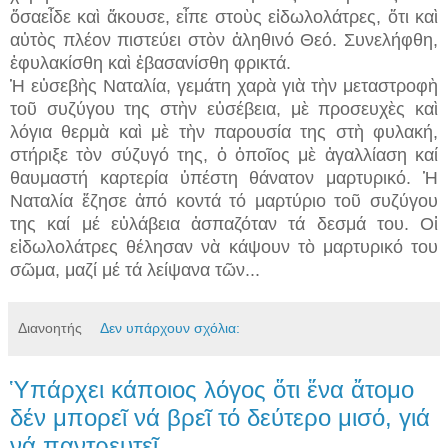
ὅσαεἶδε καὶ ἄκουσε, εἶπε στοὺς εἰδωλολάτρες, ὅτι καὶ
αὐτὸς πλέον πιστεύει στὸν ἀληθινό Θεό. Συνελήφθη,
ἐφυλακίσθη καὶ ἐβασανίσθη φρικτά.
Ἡ εὐσεβὴς Ναταλία, γεμάτη χαρὰ γιὰ τὴν μεταστροφὴ
τοῦ συζύγου της στὴν εὐσέβεια, μὲ προσευχὲς καὶ
λόγια θερμὰ καὶ μὲ τὴν παρουσία της στὴ φυλακή,
στήριξε τὸν σύζυγό της, ὁ ὁποῖος μὲ ἀγαλλίαση καί
θαυμαστή καρτερία ὑπέστη θάνατον μαρτυρικό. Ἡ
Ναταλία ἔζησε ἀπό κοντά τό μαρτύριο τοῦ συζύγου
της καί μέ εὐλάβεια ἀσπαζόταν τά δεσμά του. Οἱ
εἰδωλολάτρες θέλησαν νὰ κάψουν τὸ μαρτυρικό του
σῶμα, μαζί μέ τά λείψανα τῶν...
Διανοητής
Δεν υπάρχουν σχόλια:
Ὑπάρχει κάποιος λόγος ὅτι ἕνα ἄτομο
δέν μπορεῖ νά βρεῖ τό δεύτερο μισό, γιά
νά παντρευτεῖ