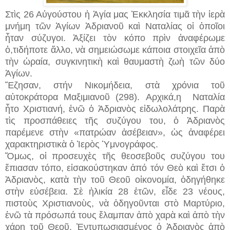
Στὶς 26 Αὐγούστου ἡ Ἁγία μας Ἐκκλησία τιμᾶ τὴν ἱερὰ
μνήμη τῶν Ἁγίων Ἀδριανοῦ καὶ Ναταλίας οἱ ὁποῖοι
ἦταν σύζυγοι. Ἀξίζει τὸν κόπο πρὶν ἀναφέρωμε
ὁ,τιδήποτε ἄλλο, νὰ σημειώσωμε κάποια στοιχεῖα ἀπὸ
τὴν ὡραία, συγκινητικὴ καὶ θαυμαστὴ ζωὴ τῶν δύο
Ἁγίων.
Ἔζησαν, στήν Νικομήδεια, στὰ χρόνια τοῦ
αὐτοκράτορα Μαξιμιανοῦ (298). Αρχικά,η Ναταλία
ἦτο Χριστιανή, ἐνῶ ὁ Ἀδριανὸς εἰδωλολάτρης. Παρὰ
τὶς προσπάθειες τῆς συζύγου του, ὁ Ἀδριανὸς
παρέμενε στὴν «πατρώαν ἀσέβειαν», ὡς ἀναφέρει
χαρακτηριστικὰ ὁ Ἱερὸς Ὑμνογράφος.
Ὅμως, οἱ προσευχὲς τῆς θεοσεβοῦς συζύγου του
ἔπιασαν τόπο, εἰσακούστηκαν ἀπό τόν Θεὸ καὶ ἔτσι ὁ
Ἀδριανὸς, κατὰ τὴν τοῦ Θεοῦ οἰκονομία, ὁδηγήθηκε
στὴν εὐσέβεια. Σὲ ἡλικία 28 ἐτῶν, εἶδε 23 νέους,
πιστοὺς Χριστιανοὺς, νὰ ὁδηγοῦνται στὸ Μαρτύριο,
ἐνῶ τὰ πρόσωπά τους ἔλαμπαν ἀπὸ χαρὰ καὶ ἀπὸ τὴν
χάρη τοῦ Θεοῦ. Ἐντυπωσιασμένος ὁ Ἀδριανὸς ἀπὸ