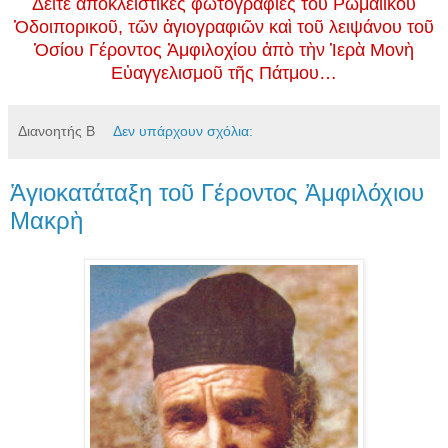
Δεῖτε ἀποκλειστικὲς φωτογραφίες τοῦ Ρωμαίικου
Ὁδοιπορικοῦ, τῶν ἁγιογραφιῶν καὶ τοῦ λειψάνου τοῦ
Ὁσίου Γέροντος Ἀμφιλοχίου ἀπὸ τὴν Ἱερὰ Μονὴ
Εὐαγγελισμοῦ τῆς Πάτμου…
Διανοητής Β
Δεν υπάρχουν σχόλια:
Ἁγιοκατάταξη τοῦ Γέροντος Ἀμφιλόχιου
Μακρὴ