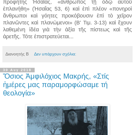
προφήτης Ἠσαΐας, «ἄνθρωπος τῇ ὁδῷ αὐτοῦ
ἐπλανήθη» (Ἠσαΐας 53, 6) καὶ ἐπὶ πλέον «πονηροὶ
ἄνθρωποι καὶ γόητες προκόβουσιν ἐπὶ τὸ χεῖρον
πλανῶντες καὶ πλανώμενοι» (Β’ Τιμ. 3-13) καὶ ἔχουν
λαθεμένη ἰδέα γιὰ τὴν ἀξία τῆς πίστεως καὶ τῆς
ἀρετῆς. Τότε ἐπιστρατεύεται...
Διανοητής Β
Δεν υπάρχουν σχόλια:
30 Αυγ 2018
Ὅσιος Ἀμφιλόχιος Μακρής, «Στίς
ἡμέρες μας παραμορφώσαμε τή
θεολογία»