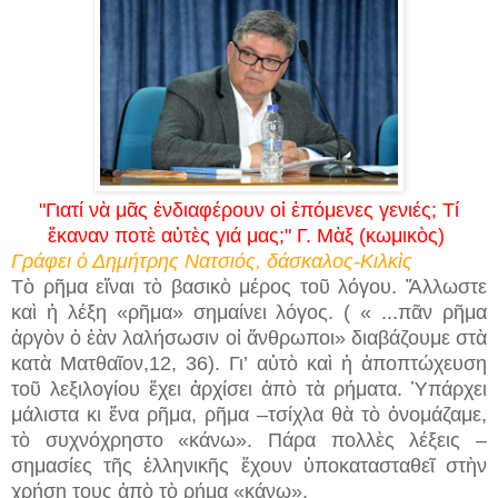
"Γιατί νὰ μᾶς ἐνδιαφέρουν οἱ ἑπόμενες γενιές; Τί
ἔκαναν ποτὲ αὐτὲς γιά μας;" Γ. Μὰξ (κωμικὸς)
Γράφει ὁ Δημήτρης Νατσιός, δάσκαλος-Κιλκὶς
Τὸ ρῆμα εἴναι τὸ βασικὸ μέρος τοῦ λόγου. Ἄλλωστε
καὶ ἡ λέξη «ρῆμα» σημαίνει λόγος. ( « ...πᾶν ρῆμα
ἀργὸν ὁ ἐὰν λαλήσωσιν οἱ ἄνθρωποι» διαβάζουμε στὰ
κατὰ Ματθαῖον,12, 36). Γι’ αὐτὸ καὶ ἡ ἀποπτώχευση
τοῦ λεξιλογίου ἔχει ἀρχίσει ἀπὸ τὰ ρήματα. Ὑπάρχει
μάλιστα κι ἕνα ρῆμα, ρῆμα –τσίχλα θὰ τὸ ὀνομάζαμε,
τὸ συχνόχρηστο «κάνω». Πάρα πολλὲς λέξεις –
σημασίες τῆς ἑλληνικῆς ἔχουν ὑποκατασταθεῖ στὴν
χρήση τους ἀπὸ τὸ ρήμα «κάνω».