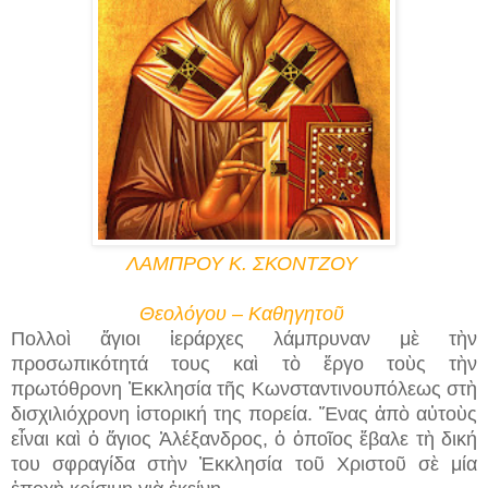
ΛΑΜΠΡΟΥ Κ. ΣΚΟΝΤΖΟΥ
Θεολόγου – Καθηγητοῦ
Πολλοὶ ἅγιοι ἱεράρχες λάμπρυναν μὲ τὴν
προσωπικότητά τους καὶ τὸ ἔργο τοὺς τὴν
πρωτόθρονη Ἐκκλησία τῆς Κωνσταντινουπόλεως στὴ
δισχιλιόχρονη ἱστορική της πορεία. Ἕνας ἀπὸ αὐτοὺς
εἶναι καὶ ὁ ἅγιος Ἀλέξανδρος, ὁ ὁποῖος ἔβαλε τὴ δική
του σφραγίδα στὴν Ἐκκλησία τοῦ Χριστοῦ σὲ μία