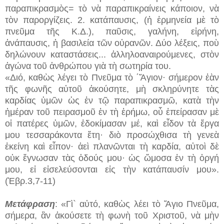
παραπικρασμὸς= τὸ νὰ παραπικραίνεις κάποιον, νὰ
τὸν παροργίζεις. 2. κατάπαυσις, (ἡ ἑρμηνεία μὲ τὸ
πνεῦμα τῆς Κ.Δ.), παῦσις, γαλήνη, εἰρήνη,
ἀνάπαυσις, ἡ βασιλεία τῶν οὐρανῶν. Δύο λέξεις, ποὺ
δηλώνουν καταστάσεις... ἀλληλοαναιρούμενες, στὸν
ἀγώνα τοῦ ἀνθρώπου γιὰ τὴ σωτηρία του.
«Διό, καθὼς λέγει τὸ Πνεῦμα τὸ ΄Ἅγιον· σήμερον ἐὰν
τῆς φωνῆς αὐτοῦ ἀκούσητε, μὴ σκληρύνητε τὰς
καρδίας ὑμῶν ὡς ἐν τῷ παραπικρασμῶ, κατὰ τὴν
ἡμέραν τοῦ πειρασμοῦ ἐν τὴ ἐρήμω, οὗ ἐπείρασαν μὲ
οἱ πατέρες ὑμῶν, ἐδοκίμασαν μέ, καὶ εἶδον τὰ ἔργα
μου τεσσαράκοντα ἔτη· διὸ προσώχθισα τὴ γενεὰ
ἐκείνη καὶ εἶπον· ἀεὶ πλανῶνται τὴ καρδία, αὐτοὶ δὲ
οὐκ ἔγνωσαν τὰς ὁδούς μου· ὡς ὤμοσα ἐν τὴ ὀργή
μου, εἰ εἰσελεύσονται εἰς τὴν κατάπαυσίν μου».
(Ἑβρ.3,7-11)
Μετάφραση
: «Γὶ` αὐτό, καθὼς λέει τὸ Ἅγιο Πνεῦμα,
σήμερα, ἂν ἀκούσετε τὴ φωνὴ τοῦ Χριστοῦ, νὰ μὴν