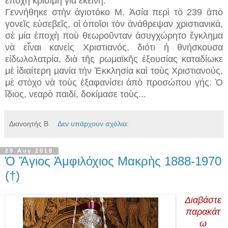
ἐποχὴ κρίσιμη γιὰ ἐκείνη.
Γεννήθηκε στὴν ἁγιοτόκο Μ. Ἀσία περὶ τὸ 239 ἀπὸ
γονεῖς εὐσεβεῖς, οἱ ὁποῖοι τὸν ἀνάθρεψαν χριστιανικά,
σὲ μία ἐποχὴ ποὺ θεωροῦνταν ἀσυγχώρητο ἔγκλημα
νὰ εἶναι κανεὶς Χριστιανός, διότι ἡ θνήσκουσα
εἰδωλολατρία, διὰ τῆς ρωμαϊκῆς ἐξουσίας καταδίωκε
μὲ ἰδιαίτερη μανία τὴν Ἐκκλησία καὶ τοὺς Χριστιανούς,
μὲ στόχο νὰ τοὺς ἐξαφανίσει ἀπὸ προσώπου γής. Ὁ
ἴδιος, νεαρὸ παιδί, δοκίμασε τοὺς...
Διανοητής Β
Δεν υπάρχουν σχόλια:
29 Αυγ 2018
Ὁ Ἅγιος Ἀμφιλόχιος Μακρὴς 1888-1970
(†)
Διαβάστε
παρακάτ
ω