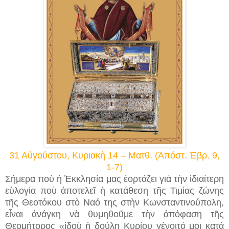
31 Αὐγούστου, Κυριακὴ 14 – Ματθ. (Ἀπόστ. Ἑβρ. 9,
1-7)
Σήμερα ποὺ ἡ Ἐκκλησία μας ἑορτάζει γιά τὴν ἰδιαίτερη
εὐλογία ποὺ ἀποτελεῖ ἡ κατάθεση τῆς Τιμίας ζώνης
τῆς Θεοτόκου στὸ Ναό της στὴν Κωνσταντινούπολη,
εἶναι ἀνάγκη νὰ θυμηθοῦμε τὴν ἀπόφαση τῆς
Θεομήτορος «ἰδοὺ ἡ δούλη Κυρίου γένοιτό μοι κατά