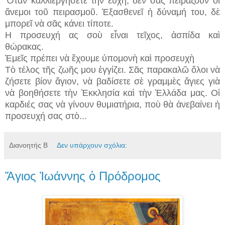
Ὅταν καλλιεργήσετε την ευχή, δὲν σᾶς πειράζουν οἱ
ἄνεμοι τοῦ πειρασμοῦ. Ἐξασθενεῖ ἡ δύναμή του, δὲ
μπορεῖ νὰ σᾶς κάνει τίποτε.
Η προσευχή ας σοὺ εἶναι τεῖχος, ἀσπίδα καὶ
θώρακας.
Ἐμεῖς πρέπει νὰ ἔχουμε ὑπομονὴ καὶ προσευχὴ
Τὸ τέλος τῆς ζωῆς μου ἐγγίζει. Σᾶς παρακαλῶ ὅλοι νὰ
ζήσετε βίον ἅγιον, νὰ βαδίσετε σὲ γραμμὲς ἅγιες γιὰ
νὰ βοηθήσετε τὴν Ἐκκλησία καὶ τὴν Ἑλλάδα μας. Οἱ
καρδιές σας νὰ γίνουν θυμιατήρια, ποὺ θὰ ἀνεβαίνει ἡ
προσευχή σας στὸ...
Διανοητής Β
Δεν υπάρχουν σχόλια:
Ἅγιος Ἰωάννης ὁ Πρόδρομος