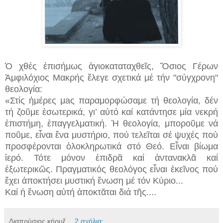
Ὁ χθές ἐπισήμως ἁγιοκαταταχθεῖς, Ὅσιος Γέρων
Ἀμφιλόχιος Μακρής ἔλεγε σχετικά μέ τήν "σύγχρονη"
θεολογία:
«Στίς ἡμέρες μaς παραμορφώσαμε τή θεολογία, δέν
τή ζοῦμε ἐσωτερικά, γι’ αὐτό καί κατάντησε μία νεκρή
ἐπιστήμη, ἐπαγγελματική. Ἡ θεολογία, μποροῦμε νά
ποῦμε, εἶναι ἕνα μυστήριο, πού τελεῖται σέ ψυχές πού
προσφέρονται ὁλοκληρωτικά στό Θεό. Εἶναι βίωμα
ἱερό. Τότε μόνον ἐπιδρᾶ καί ἀντανακλᾶ καί
ἐξωτερικῶς. Πραγματικός θεολόγος εἶναι ἐκεῖνος πού
ἔχει ἀποκτήσει μυστική ἕνωση μέ τόν Κύριο...
Καί ἡ ἕνωση αὐτή ἀποκτᾶται διά τῆς....
Διαπρύσιος κήρυξ
2 σχόλια: