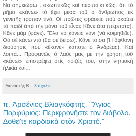
Να σημειώσω , σκωπτικῶς καὶ περιπαικτικῶς, ὅτι τὸ
ρῆμα «κάνω» τὸ ἔχει μέσα τοῦ ὁ ἄνθρωπος ἐκ
γενετῆς τρόπον τινά. Οἱ πρῶτες φράσεις ποὺ ἀκούει
τὸ παιδὶ ἀπὸ τὴν μάνα τοῦ εἶναι: Κᾶνε ἄτα (περπάτα).
Κᾶνε μὰμ (φάγε). Ἔλα νὰ κάνεις νάνι (νὰ κοιμηθεῖς).
Θὰ σὲ κάνω ντὰ (θὰ σὲ δείρω). Κᾶνε τσίσα (Ἡ ἄφθονη
διούρησις ποὺ «ἔκανε» κάποτε ὁ Ἀνδρέας). Καὶ
λοιπά... Προφανῶς ὁ λαός μας μὲ τὴν χρήση τοῦ
«κάνω» ἐπιστρέφει στὶς «ρίζές του, στὴν νηπιακὴ
ἡλικία καὶ...
Διανοητής Β
3 σχόλια:
π. Ἀρσένιος Βλιαγκόφτης, "Ἅγιος
Πορφύριος: Περιφρονῆστε τὸν διάβολο.
Δοθεῖτε καρδιακὰ στὸν Χριστό."