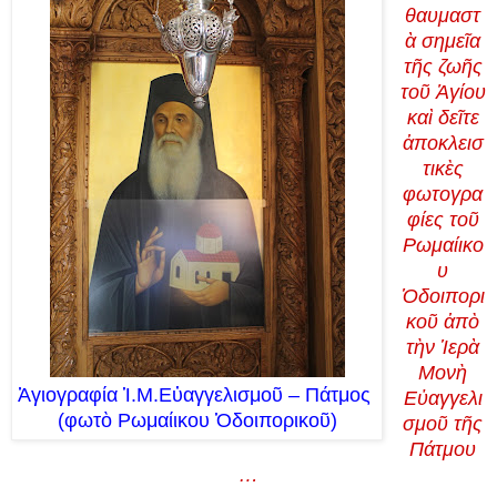
θαυμαστ
ὰ σημεῖα
τῆς ζωῆς
τοῦ Ἁγίου
καὶ δεῖτε
ἀποκλεισ
τικὲς
φωτογρα
φίες τοῦ
Ρωμαίικο
υ
Ὁδοιπορι
κοῦ ἀπὸ
τὴν Ἱερὰ
Μονὴ
Ἁγιογραφία Ἱ.Μ.Εὐαγγελισμοῦ – Πάτμος
Εὐαγγελι
(φωτὸ Ρωμαίικου Ὁδοιπορικοῦ)
σμοῦ τῆς
Πάτμου
…