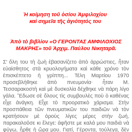
Ἡ κοίμηση τοῦ ὁσίου Ἀμφιλοχίου
καὶ σημεῖα τῆς ἁγιότητός του
Ἀπὸ τὸ βιβλίον «Ο ΓΕΡΟΝΤΑΣ ΑΜΦΙΛΟΧΙΟΣ
ΜΑΚΡΗΣ» τοῦ Ἀρχιμ. Παύλου Νικηταρᾶ.
Σ' ὅλη του τὴ ζωὴ ἐβασανίζετο ἀπὸ ἀρρώστιες, ἦταν
εὐαίσθητος στὰ κρυολογήματα καὶ κάθε χρόνο τὸν
ἐπισκέπτετο ἡ γρίππη... Τέλη Μαρτίου 1970
προσεβλήθηκε ἀπὸ πνευμονία· ἦταν Μ.
Τεσσαρακοστὴ καὶ μὲ δυσκολία δέχθηκε νὰ πάρη λίγο
γάλα. Ἔδωσε σὲ ὅλους τὶς συμβουλὲς ποὺ ὁ καθένας
εἶχε ἀνάγκη. Εἶχε τὸ προορατικὸ χάρισμα. Στὴν
προσπάθεια τῶν πνευματικῶν του παιδιῶν νὰ τὸν
κρατήσουν μὲ ὀροὺς λίγες μέρες στὴν ζωή,
παρακαλοῦσε κι ἔλεγε: ἀφῆστε με καλά μου παιδιὰ νὰ
φύγω, ἦρθε ἡ ὥρα μου. Γιατί, Γέροντα, τούλεγα, δὲν