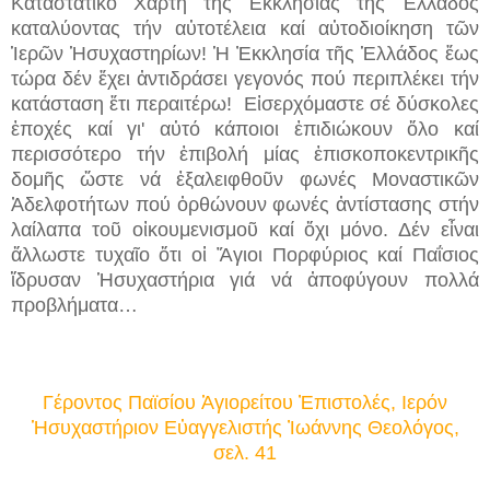
Καταστατικό Χάρτη τῆς Ἐκκλησίας τῆς Ἑλλάδος
καταλύοντας τήν αὐτοτέλεια καί αὐτοδιοίκηση τῶν
Ἱερ
ῶ
ν Ἡσυχαστηρίων! Ἡ Ἐκκλησία τῆς Ἑλλάδος ἕως
τώρα δέν ἔχει ἀντιδράσει γεγονός πού περιπλέκει τήν
κατάσταση ἔτι περαιτέρω! Εἰσερχόμαστε σέ δύσκολες
ἐποχές καί γι' αὐτό κάποιοι ἐπιδιώκουν ὅλο καί
περισσότερο τήν ἐπιβολή μίας ἐπισκοποκεντρικῆς
δομῆς ὥστε νά ἐξαλειφθοῦν φωνές Μοναστικῶν
Ἀδελφοτήτων πού ὀρθώνουν φωνές ἀντίστασης στήν
λαίλαπα τοῦ οἰκουμενισμοῦ καί ὄχι μόνο. Δέν εἶναι
ἄλλωστε τυχαῖο ὅτι οἱ Ἅγιοι Πορφύριος καί Παΐσιος
ἵδρυσαν Ἡσυχαστήρια γιά νά ἀποφύγουν πολλά
προβλήματα…
Γέροντος Παϊσίου Ἁγιορείτου Ἐπιστολές, Ιερόν
Ἡσυχαστήριον Εὐαγγελιστής Ἰωάννης Θεολόγος,
σελ. 41