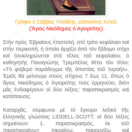
Γράφει ὁ Σάββας Ἠλιάδης, Δάσκαλος Κιλκὶς
(Ἅγιος Νικόδημος ὁ Αγιορείτης)
Στὴν πρὸς Ἑβραίους ἐπιστολή, στὸ τρίτο κεφάλαιο καὶ
στὴν περικοπή, ἡ ὁποία ἀρχίζει ἀπὸ τὸν ἕβδομο στίχο
καὶ ὁλοκληρώνεται στὸ τέλος τοῦ κεφαλαίου, ὁ
καθηγητὴς Παναγιώτης Τρεμπέλας θέτει τὸν τίτλο:
«Τὸ φοβερὸ παράδειγμα τῆς ἀπιστίας τοῦ Ἰσραήλ».
Ἐμεῖς θὰ μείνουμε στοὺς στίχους 7 ἕως 11, ὅπως ὁ
ἅγιος Νικόδημος ὁ Ἁγιορείτης τοὺς ἑρμηνεύει, διότι
μᾶς ἐνδιαφέρουν οἱ δύο λέξεις: παραπικρασμὸς καὶ
κατάπαυσις.
Καταρχᾶς, σύμφωνα μὲ τὸ ἔγκυρο λεξικὸ τῆς
ἑλληνικῆς γλώσσας LIDDELL-SCOTT, οἱ δύο λέξεις
σημαίνουν: 1. παραπικρασμός, ἐκ τοῦ
παραπικραίνω= πικραίνω, παροργίζω καὶ