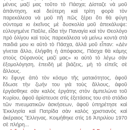
μένεις μαζί μας τοῦτο τὸ Πάσχα; Δίσταζε νὰ μοῦ
ἀπάντηση, καὶ δεύτερη καὶ τρίτη φορὰ τὸν
παρεκάλεσα νὰ μοῦ πῆ πῶς ξέρει ὅτι θὰ φύγη
σύντομα κι ἐκεῖνος μὲ δυσκολία μοῦ ἀπεκάλυψε:
εὐλογημένε Παῦλε, εἶδα τὴν Παναγία καὶ τὸν Θεολόγο
πρὸ ὀλίγου καὶ τοὺς παρεκάλεσα νὰ μείνω κοντὰ στὰ
παιδιά μου κι αὐτὸ τὸ Πάσχα, ἀλλά μοῦ εἶπαν: «Δὲν
γίνεται ἄλλο, ἐλήφθη ἡ ἀπόφασις, Πάσχα θὰ κάμης
στοὺς Οὐρανοὺς μαζί μας» κι αὐτὸ τὸ λέγω σὰν
ἐξομολόγηση, ἐπειδὴ μὲ βιάζεις, μὴ τὸ εἰπεῖς σὲ
ἄλλους.
Κι ἔφυγε ἀπὸ τὸν κόσμο τῆς ματαιότητος, ἀφοῦ
ἔδωσε τὴν ζωήν του γιὰ τοὺς ἄλλους, ἀφοῦ
ἐργάσθηκε σὰν καλὸς ἐργάτης στὸν ἀμπελώνα τοῦ
Κυρίου, ἀφοῦ ἀρίστευσε στὶς ἐξετάσεις του στὸ στάδιο
τῶν πνευματικῶν ἀσκήσεων, ἀφοῦ ὑπηρέτησε καὶ
Ἐκκλησία καὶ Πατρίδα σὰν καλὸς χριστιανὸς καὶ
ἀκέραιος Ἕλληνας. Κοιμήθηκε στὶς 16 Ἀπριλίου 1970
σὲ πλήρη...