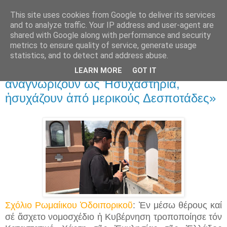
This site uses cookies from Google to deliver its services
and to analyze traffic. Your IP address and user-agent are
shared with Google along with performance and security
▼
metrics to ensure quality of service, generate usage
statistics, and to detect and address abuse.
31 Αυγ 2018
Ἅγιος Παΐσιος: «Μέ τό νά τά
LEARN MORE
GOT IT
ἀναγνωρίζουν ὡς Ἡσυχαστήρια,
ἡσυχάζουν ἀπό μερικούς Δεσποτάδες»
Σχόλιο Ρωμαίικου Ὁδοιπορικοῦ
: Ἐν μέσω θέρους καί
σέ ἄσχετο νομοσχέδιο ἡ Κυβέρνηση τροποποίησε τόν