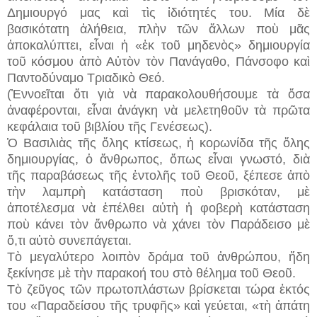
Δημιουργό μας καὶ τὶς ἰδιότητές του. Μία δὲ
βασικότατη ἀλήθεια, πλὴν τῶν ἄλλων ποὺ μᾶς
ἀποκαλύπτει, εἶναι ἡ «ἐκ τοῦ μηδενὸς» δημιουργία
τοῦ κόσμου ἀπὸ Αὐτὸν τὸν Πανάγαθο, Πάνσοφο καὶ
Παντοδύναμο Τριαδικὸ Θεό.
(Ἐννοεῖται ὅτι γιὰ νὰ παρακολουθήσουμε τὰ ὅσα
ἀναφέρονται, εἶναι ἀνάγκη νὰ μελετηθοῦν τὰ πρῶτα
κεφάλαια τοῦ βιβλίου τῆς Γενέσεως).
Ὁ Βασιλιὰς τῆς ὅλης κτίσεως, ἡ κορωνίδα τῆς ὅλης
δημιουργίας, ὁ ἄνθρωπος, ὅπως εἶναι γνωστό, διὰ
τῆς παραβάσεως τῆς ἐντολῆς τοῦ Θεοῦ, ξέπεσε ἀπὸ
τὴν λαμπρὴ κατάσταση ποὺ βρισκόταν, μὲ
ἀποτέλεσμα νὰ ἐπέλθει αὐτὴ ἡ φοβερὴ κατάσταση
ποὺ κάνει τὸν ἄνθρωπο νὰ χάνει τὸν Παράδεισο μὲ
ὅ,τι αὐτὸ συνεπάγεται.
Τὸ μεγαλύτερο λοιπὸν δράμα τοῦ ἀνθρώπου, ἤδη
ξεκίνησε μὲ τὴν παρακοή του στὸ θέλημα τοῦ Θεοῦ.
Τὸ ζεῦγος τῶν πρωτοπλάστων βρίσκεται τώρα ἐκτός
του «Παραδείσου τῆς τρυφῆς» καὶ γεύεται, «τὴ ἀπάτη