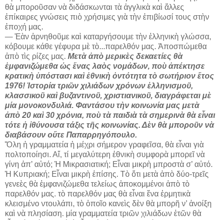
θὰ μποροῦσαν νὰ διδάσκωνται τὰ ἀγγλικὰ καὶ ἄλλες
ἐπίκαιρες γνώσεις πιὸ χρήσιμες γιὰ τὴν ἐπιβίωσί τους στὴν
ἐποχή μας.
— Ἐὰν ἀρνηθοῦμε καὶ καταργήσουμε τὴν ἑλληνικὴ γλώσσα,
κόβουμε κάθε γέφυρα μὲ τὸ...
παρελθόν μας. Ἀποσπώμεθα
ἀπὸ τὶς ρίζες μας.
Μετὰ ἀπὸ μερικὲς δεκαετίες θὰ
ἐμφανιζώμεθα ὡς ἕνας λαὸς νομάδων, ποὺ ἀπέκτησε
κρατικὴ ὑπόστασι καὶ ἐθνικὴ ὀντότητα τὸ σωτήριον ἔτος
1976! Ἱστορία τριῶν χιλιάδων χρόνων ἑλληνισμοῦ,
κλασσικοῦ καὶ βυζαντινοῦ, χριστιανικοῦ, διαγράφεται μὲ
μία μονοκονδυλιά. Φαντάσου τὴν κοινωνία μας μετὰ
ἀπὸ 20 καὶ 30 χρόνια, ποὺ τὰ παιδιὰ τὰ σημερινὰ θὰ εἶναι
τότε ἡ ἰθύνουσα τάξις τῆς κοινωνίας. Δὲν θὰ μποροῦν νὰ
διαβάσουν οὔτε Παπαρρηγόπουλο.
Ὅλη ἡ γραμματεία ἡ μέχρι σήμερον γραφεῖσα, θὰ εἶναι γιὰ
πολτοποίησι. Αἵ, τί μεγαλύτερη ἐθνικὴ συμφορὰ μπορεῖ νὰ
γίνη ἀπ’ αὐτό; Ἡ Μικρασιατική; Εἶναι μικρὴ μπροστὰ σ’ αὐτό.
Ἡ Κυπριακή; Εἶναι μικρὴ ἐπίσης. Τὸ ὅτι μετὰ ἀπὸ δύο-τρεῖς
γενεὲς θὰ ἐμφανιζώμεθα τελείως ἀποκομμένοι ἀπὸ τὸ
παρελθόν μας. τὸ παρελθόν μας θὰ εἶναι ἕνα ἑρμητικὰ
κλεισμένο ντουλάπι, τὸ ὁποῖο κανεὶς δὲν θὰ μπορῆ ν’ ἀνοίξη
καὶ νὰ πλησίαση. μία γραμματεία τριῶν χιλιάδων ἐτῶν θὰ