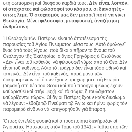
στὴ φωτισμένη καὶ θεοφόρο καρδιά τους.
Δὲν εἶναι, λοιπόν,
οἱ στοχαστὲς καὶ φιλόσοφοί του κόσμου, οἱ διανοητὲς -
ὅπως λέμε. Ὁ στοχασμός μας δὲν μπορεῖ ποτὲ νὰ γίνει
Θεολογία. Μένει φιλοσοφία, μεταφυσική, ἀναζήτηση
ἀνθρώπινη.
Ἡ Θεολογία τῶν Πατέρων εἶναι τὸ ἀποτέλεσμα τῆς
παρουσίας τοῦ Ἁγίου Πνεύματος μέσα τους. Αὐτὸ ὁμολογεῖ
ἕνας ἀπὸ τοὺς λίγους, ποὺ δίκαια πῆραν τὸ ὄνομα τοῦ
Θεολόγου τῆς Ἐκκλησίας, ὁ ἅγιος Γρηγόριος ὁ Θεολόγος:
«Δὲν εἶναι τοῦ καθενός, νὰ φιλοσοφεῖ γύρω ἀπὸ τὸ Θεό. Δὲν
εἶναι τοῦ καθενός. Αὐτὸ τὸ πράγμα δὲν εἶναι τόσο φθηνὸ καὶ
ταπεινό... Δὲν εἶναι τοῦ καθενός, παρὰ μόνο τῶν
δοκιμασμένων καὶ ὅσων ἔχουν προχωρήσει στὴ θεωρία
(δηλαδὴ στὴ θέα τοῦ Θεοῦ) καὶ ποὺ προηγουμένως ἔχουν
καθαρισθεῖ καὶ στὴν ψυχὴ καὶ τὸ σῶμα, ἢ τουλάχιστον
καθαρίζονται τώρα». Οἱ ἅγιοι Πατέρες ἔχουν κάθε δικαίωμα
νὰ λέγουν: «ἔδοξε τῷ Πνεύματι τῷ Ἁγίω καὶ ἠμὶν» χωρὶς τὸν
παραμικρὸ κίνδυνο νὰ κατηγορηθοῦν γιὰ ἔπαρση.
Ὅπως ἐντελῶς φυσικὰ καὶ ἀπροσποίητα διεκήρυξαν οἱ
Ἁγιορεῖτες Ἡσυχαστὲς στὸν Τόμο τοῦ 1341: «Ταῦτα ὑπὸ τῶν