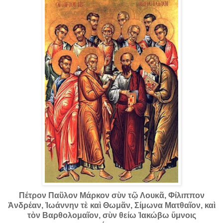
Πέτρον Παῦλον Μάρκον σὺν τῷ Λουκᾶ, Φίλιππον
Ἀνδρέαν, Ἰωάννην τὲ καὶ Θωμᾶν, Σίμωνα Ματθαῖον, καὶ
τὸν Βαρθολομαῖον, σὺν θείω Ἰακώβω ὕμνοις