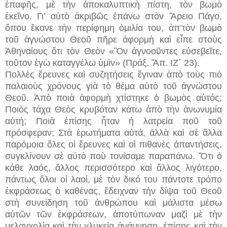
ἐπαφῆς, μὲ τὴν ἀποκαλυπτικὴ πίστη, τὸν βωμὸ
ἐκεῖνο. Γι’ αὐτὸ ἀκριβῶς ἐπάνω στὸν Ἄρειο Πάγο,
ὅπου ἔκανε τὴν περίφημη ὁμιλία του, ἀπ’τὸν βωμὸ
τοῦ ἀγνώστου Θεοῦ πῆρε ἀφορμὴ καὶ εἶπε στοὺς
Ἀθηναίους ὅτι τὸν Θεὸν «Ὂν ἀγνοοῦντες εὐσεβεῖτε,
τοῦτον ἐγὼ καταγγέλω ὑμὶν» (Πράξ. Ἄπ. ΙΖ΄ 23).
Πολλὲς ἔρευνες καὶ συζητήσεις ἔγιναν ἀπὸ τοὺς πιὸ
παλαιοὺς χρόνους γιὰ τὸ θέμα αὐτὸ τοῦ ἀγνώστου
Θεοῦ. Ἀπὸ ποιὰ ἀφορμὴ χτίστηκε ὁ βωμὸς αὐτός;
Ποιὸς τάχα Θεὸς κρυβόταν κάτω ἀπὸ τὴν ἀνωνυμία
αὐτή; Ποιὰ ἐπίσης ἦταν ἡ λατρεία ποῦ τοῦ
πρόσφεραν; Στὰ ἐρωτήματα αὐτά, ἀλλὰ καὶ σὲ ἄλλα
παρόμοια ὅλες οἱ ἔρευνες καὶ οἱ πιθανὲς ἀπαντήσεις,
συγκλίνουν σὲ αὐτὸ ποὺ τονίσαμε παραπάνω. Ὅτι ὁ
κάθε λαός, ἄλλος περισσότερο καὶ ἄλλος λιγότερο,
πάντως ὅλοι οἱ λαοί, μὲ τὸν δικό του πάντοτε τρόπο
ἐκφράσεως ὁ καθένας, ἔδειχναν τὴν δίψα τοῦ Θεοῦ
στὴ συνείδηση τοῦ ἀνθρώπου καὶ μάλιστα μέσω
αὐτῶν τῶν ἐκφράσεων, ἀποτύπωναν μαζὶ μὲ τὴν
μελαγχολία καὶ τὴν γλυκεία ἀνάμνηση, ἐπίσης καὶ τὴν