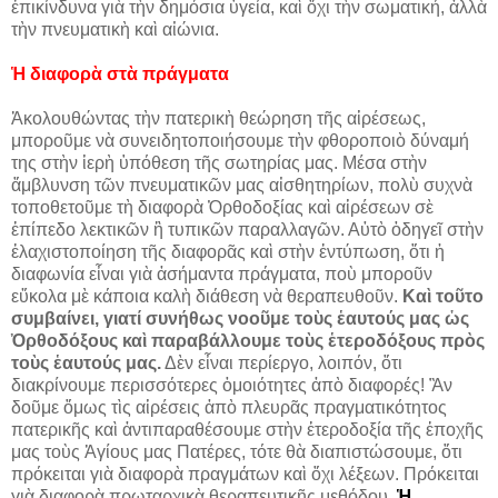
ἐπικίνδυνα γιὰ τὴν δημόσια ὑγεία, καὶ ὄχι τὴν σωματική, ἀλλὰ
τὴν πνευματικὴ καὶ αἰώνια.
Ἡ διαφορὰ στὰ πράγματα
Ἀκολουθώντας τὴν πατερικὴ θεώρηση τῆς αἱρέσεως,
μποροῦμε νὰ συνειδητοποιήσουμε τὴν φθοροποιὸ δύναμή
της στὴν ἱερὴ ὑπόθεση τῆς σωτηρίας μας. Μέσα στὴν
ἄμβλυνση τῶν πνευματικῶν μας αἰσθητηρίων, πολὺ συχνὰ
τοποθετοῦμε τὴ διαφορὰ Ὀρθοδοξίας καὶ αἱρέσεων σὲ
ἐπίπεδο λεκτικῶν ἢ τυπικῶν παραλλαγῶν. Αὐτὸ ὁδηγεῖ στὴν
ἐλαχιστοποίηση τῆς διαφορᾶς καὶ στὴν ἐντύπωση, ὅτι ἡ
διαφωνία εἶναι γιὰ ἀσήμαντα πράγματα, ποὺ μποροῦν
εὔκολα μὲ κάποια καλὴ διάθεση νὰ θεραπευθοῦν.
Καὶ τοῦτο
συμβαίνει, γιατί συνήθως νοοῦμε τοὺς ἑαυτούς μας ὡς
Ὀρθοδόξους καὶ παραβάλλουμε τοὺς ἑτεροδόξους πρὸς
τοὺς ἑαυτούς μας.
Δὲν εἶναι περίεργο, λοιπόν, ὅτι
διακρίνουμε περισσότερες ὁμοιότητες ἀπὸ διαφορές! Ἂν
δοῦμε ὅμως τὶς αἱρέσεις ἀπὸ πλευρᾶς πραγματικότητος
πατερικῆς καὶ ἀντιπαραθέσουμε στὴν ἑτεροδοξία τῆς ἐποχῆς
μας τοὺς Ἁγίους μας Πατέρες, τότε θὰ διαπιστώσουμε, ὅτι
πρόκειται γιὰ διαφορὰ πραγμάτων καὶ ὄχι λέξεων. Πρόκειται
γιὰ διαφορὰ πρωταρχικὰ θεραπευτικῆς μεθόδου.
Ἡ