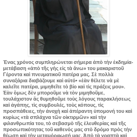
Ένας χρόνος συμπληρώνεται σήμερα ἀπὸ τὴν ἐκδημία-
μετάβαση «ἀπὸ τῆς γὴς εἰς τὰ ἄνω» του μακαριστοῦ
Γέροντα καὶ πνευματικοῦ πατέρα μας. Σὲ πολλὰ
συναξάρια διαβάζουμε καὶ αὐτό• «ἐὰν θέλετε νὰ μὲ
καλεῖτε πατέρα, μιμηθεῖτε τὸ βίο καὶ τὶς πράξεις μου».
Ἐὰν ὅμως δὲν μποροῦμε νὰ τὸν μιμηθοῦμε,
τουλάχιστον ἂς θυμηθοῦμε τοὺς λόγους παρακλήσεως
καὶ ἀγάπης, τὶς συμβουλές, τοὺς κόπους, τὶς
προσπάθειες, τὴν ἀνοχὴ καὶ ἀπέραντη ὑπομονή του καὶ
κυρίως «τὰ σπλάχνα τῶν οἰκτιρμῶν» καὶ τὴν
φιλανθρωπία του, τὸ σεβασμὸ τῆς ἐλευθερίας καὶ τῆς
προσωπικότητας τοῦ καθενός μας στὸ δρόμο πρὸς τὴν
θέωση καὶ τὴν μεταμόρφωσή μας. Ἀπὸ τὰ γραπτὰ καὶ