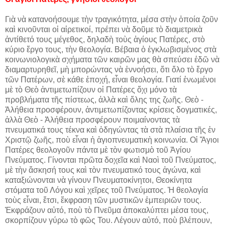
Γιὰ νὰ κατανοήσουμε τὴν τραγικότητα, μέσα στὴν ὁποία ζοῦν
καὶ κινοῦνται οἱ αἱρετικοί, πρέπει νὰ δοῦμε τὸ διαμετρικὰ
ἀντίθετό τους μέγεθος, δηλαδὴ τοὺς ἁγίους Πατέρες, στὸ
κύριο ἔργο τους, τὴν θεολογία. Βέβαια ὁ ἐγκλωβισμένος στὰ
κοινωνιολογικὰ σχήματα τῶν καιρῶν μας θὰ σπεύσει ἐδῶ νὰ
διαμαρτυρηθεῖ, μὴ μπορώντας νὰ ἐννοήσει, ὅτι ὅλο τὸ ἔργο
τῶν Πατέρων, σὲ κάθε ἐποχή, εἶναι θεολογία. Γιατί ἑνωμένοι
μὲ τὸ Θεὸ ἀντιμετωπίζουν οἱ Πατέρες ὄχι μόνο τὰ
προβλήματα τῆς πίστεως, ἀλλὰ καὶ ὅλης της ζωῆς. Θεὸ -
Ἀλήθεια προσφέρουν, ἀντιμετωπίζοντας κρίσεις δογματικές,
ἀλλὰ Θεὸ - Ἀλήθεια προσφέρουν ποιμαίνοντας τὰ
πνευματικά τους τέκνα καὶ ὁδηγώντας τὰ στὰ πλαίσια τῆς ἐν
Χριστῷ ζωῆς, ποὺ εἶναι ἡ ἁγιοπνευματικὴ κοινωνία. Οἱ Ἅγιοι
Πατέρες θεολογοῦν πάντα μὲ τὸν φωτισμὸ τοῦ Ἁγίου
Πνεύματος. Γίνονται πρῶτα δοχεῖα καὶ Ναοὶ τοῦ Πνεύματος,
μὲ τὴν ἄσκησή τους καὶ τὸν πνευματικό τους ἀγώνα, καὶ
καταξιώνονται νὰ γίνουν Πνευματοκίνητοι, Θεοκίνητα
στόματα τοῦ Λόγου καὶ χεῖρες τοῦ Πνεύματος. Ἡ θεολογία
τοὺς εἶναι, ἔτσι, ἔκφραση τῶν μυστικῶν ἐμπειριῶν τους.
Ἐκφράζουν αὐτό, ποὺ τὸ Πνεῦμα ἀποκαλύπτει μέσα τους,
σκορπίζουν γύρω τὸ φῶς Του. Λέγουν αὐτό, ποὺ βλέπουν,