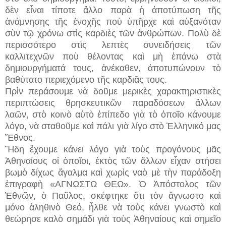
δὲν εἶναι τίποτε ἄλλο παρὰ ἡ ἀποτύπωση τῆς
ἀνάμνησης τῆς ἐνοχῆς ποὺ ὑπῆρχε καὶ αὐξανόταν
σὺν τῷ χρόνω στὶς καρδιὲς τῶν ἀνθρώπων. Πολὺ δὲ
περισσότερο στὶς λεπτὲς συνειδήσεις τῶν
καλλιτεχνῶν ποὺ θέλοντας καὶ μὴ ἐπάνω στὰ
δημιουργήματά τους, ἀνέκαθεν, ἀποτυπώνουν τὸ
βαθύτατο περιεχόμενο τῆς καρδιᾶς τους.
Πρὶν περάσουμε νὰ δοῦμε μερικὲς χαρακτηριστικὲς
περιπτώσεις θρησκευτικῶν παραδόσεων ἄλλων
λαῶν, στὸ κοινὸ αὐτὸ ἐπίπεδο γιὰ τὸ ὁποῖο κάνουμε
λόγο, νὰ σταθοῦμε καὶ πάλι γιὰ λίγο στὸ Ἑλληνικό μας
Ἔθνος.
Ἤδη ἔχουμε κάνει λόγο γιὰ τοὺς προγόνους μᾶς
Ἀθηναίους οἱ ὁποῖοι, ἐκτὸς τῶν ἄλλων εἶχαν στήσει
βωμὸ δίχως ἄγαλμα καὶ χωρὶς ναὸ μὲ τὴν παράδοξη
ἐπιγραφὴ «ΑΓΝΩΣΤΩ ΘΕΩ». Ὁ Ἀπόστολος τῶν
Ἐθνῶν, ὁ Παῦλος, σκέφτηκε ὅτι τὸν ἄγνωστο καὶ
μόνο ἀληθινὸ Θεό, ἦλθε νὰ τοὺς κάνει γνωστὸ καὶ
θεώρησε καλὸ σημάδι γιὰ τοὺς Ἀθηναίους καὶ σημεῖο