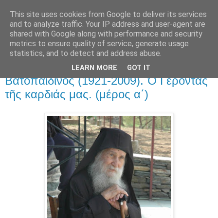
This site uses cookies from Google to deliver its services
and to analyze traffic. Your IP address and user-agent are
shared with Google along with performance and security
▼
metrics to ensure quality of service, generate usage
statistics, and to detect and address abuse.
30 Ιουν 2010
μακαριστὸς Γέροντας Ἰωσὴφ
LEARN MORE
GOT IT
Βατοπαιδινὸς (1921-2009). Ὁ Γέροντας
τῆς καρδιάς μας. (μέρος α΄)