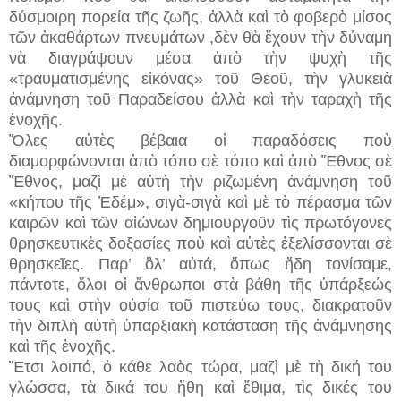
δύσμοιρη πορεία τῆς ζωῆς, ἀλλὰ καὶ τὸ φοβερὸ μίσος
τῶν ἀκαθάρτων πνευμάτων ,δὲν θὰ ἔχουν τὴν δύναμη
νὰ διαγράψουν μέσα ἀπὸ τὴν ψυχὴ τῆς
«τραυματισμένης εἰκόνας» τοῦ Θεοῦ, τὴν γλυκειὰ
ἀνάμνηση τοῦ Παραδείσου ἀλλὰ καὶ τὴν ταραχὴ τῆς
ἐνοχῆς.
Ὅλες αὐτὲς βέβαια οἱ παραδόσεις ποὺ
διαμορφώνονται ἀπὸ τόπο σὲ τόπο καὶ ἀπὸ Ἔθνος σὲ
Ἔθνος, μαζὶ μὲ αὐτὴ τὴν ριζωμένη ἀνάμνηση τοῦ
«κήπου τῆς Ἐδέμ», σιγὰ-σιγὰ καὶ μὲ τὸ πέρασμα τῶν
καιρῶν καὶ τῶν αἰώνων δημιουργοῦν τὶς πρωτόγονες
θρησκευτικὲς δοξασίες ποὺ καὶ αὐτὲς ἐξελίσσονται σὲ
θρησκεῖες. Παρ’ ὂλ’ αὐτά, ὅπως ἤδη τονίσαμε,
πάντοτε, ὅλοι οἱ ἄνθρωποι στὰ βάθη τῆς ὑπάρξεώς
τους καὶ στὴν οὐσία τοῦ πιστεύω τους, διακρατοῦν
τὴν διπλὴ αὐτὴ ὑπαρξιακὴ κατάσταση τῆς ἀνάμνησης
καὶ τῆς ἐνοχῆς.
Ἔτσι λοιπό, ὁ κάθε λαὸς τώρα, μαζὶ μὲ τὴ δική του
γλώσσα, τὰ δικά του ἤθη καὶ ἔθιμα, τὶς δικές του