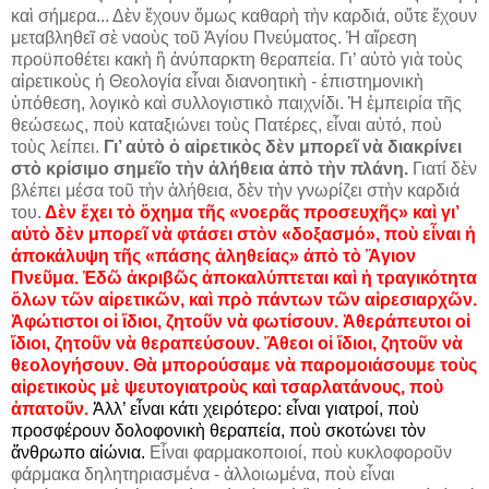
καὶ σήμερα... Δὲν ἔχουν ὅμως καθαρὴ τὴν καρδιά, οὔτε ἔχουν
μεταβληθεῖ σὲ ναοὺς τοῦ Ἁγίου Πνεύματος. Ἡ αἵρεση
προϋποθέτει κακὴ ἢ ἀνύπαρκτη θεραπεία. Γι’ αὐτὸ γιὰ τοὺς
αἱρετικοὺς ἡ Θεολογία εἶναι διανοητικὴ - ἐπιστημονικὴ
ὑπόθεση, λογικὸ καὶ συλλογιστικὸ παιχνίδι. Ἡ ἐμπειρία τῆς
θεώσεως, ποὺ καταξιώνει τοὺς Πατέρες, εἶναι αὐτό, ποὺ
τοὺς λείπει.
Γι’ αὐτὸ ὁ αἱρετικὸς δὲν μπορεῖ νὰ διακρίνει
στὸ κρίσιμο σημεῖο τὴν ἀλήθεια ἀπὸ τὴν πλάνη.
Γιατί δὲν
βλέπει μέσα τοῦ τὴν ἀλήθεια, δὲν τὴν γνωρίζει στὴν καρδιά
του.
Δὲν ἔχει τὸ ὄχημα τῆς «νοερᾶς προσευχῆς» καὶ γι’
αὐτὸ δὲν μπορεῖ νὰ φτάσει στὸν «δοξασμό», ποὺ εἶναι ἡ
ἀποκάλυψη τῆς «πάσης ἀληθείας» ἀπὸ τὸ Ἅγιον
Πνεῦμα. Ἐδῶ ἀκριβῶς ἀποκαλύπτεται καὶ ἡ τραγικότητα
ὅλων τῶν αἱρετικῶν, καὶ πρὸ πάντων τῶν αἱρεσιαρχῶν.
Ἀφώτιστοι οἱ ἴδιοι, ζητοῦν νὰ φωτίσουν. Ἀθεράπευτοι οἱ
ἴδιοι, ζητοῦν νὰ θεραπεύσουν. Ἄθεοι οἱ ἴδιοι, ζητοῦν νὰ
θεολογήσουν. Θὰ μπορούσαμε νὰ παρομοιάσουμε τοὺς
αἱρετικοὺς μὲ ψευτογιατροὺς καὶ τσαρλατάνους, ποὺ
ἀπατοῦν.
Ἀλλ’ εἶναι κάτι χειρότερο: εἶναι γιατροί, ποὺ
προσφέρουν δολοφονικὴ θεραπεία, ποὺ σκοτώνει τὸν
ἄνθρωπο αἰώνια.
Εἶναι φαρμακοποιοί, ποὺ κυκλοφοροῦν
φάρμακα δηλητηριασμένα - ἀλλοιωμένα, ποὺ εἶναι