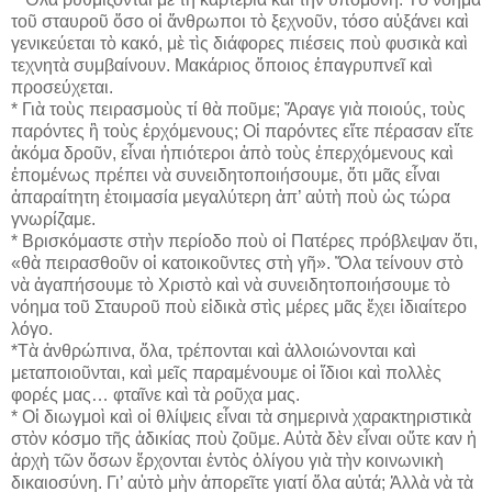
τοῦ σταυροῦ ὅσο οἱ ἄνθρωποι τὸ ξεχνοῦν, τόσο αὐξάνει καὶ
γενικεύεται τὸ κακό, μὲ τὶς διάφορες πιέσεις ποὺ φυσικὰ καὶ
τεχνητὰ συμβαίνουν. Μακάριος ὅποιος ἐπαγρυπνεῖ καὶ
προσεύχεται.
* Γιὰ τοὺς πειρασμοὺς τί θὰ ποῦμε; Ἄραγε γιὰ ποιούς, τοὺς
παρόντες ἢ τοὺς ἐρχόμενους; Οἱ παρόντες εἴτε πέρασαν εἴτε
ἀκόμα δροῦν, εἶναι ἠπιότεροι ἀπὸ τοὺς ἐπερχόμενους καὶ
ἑπομένως πρέπει νὰ συνειδητοποιήσουμε, ὅτι μᾶς εἶναι
ἀπαραίτητη ἑτοιμασία μεγαλύτερη ἀπ’ αὐτὴ ποὺ ὡς τώρα
γνωρίζαμε.
* Βρισκόμαστε στὴν περίοδο ποὺ οἱ Πατέρες πρόβλεψαν ὅτι,
«θὰ πειρασθοῦν οἱ κατοικοῦντες στὴ γῆ». Ὅλα τείνουν στὸ
νὰ ἀγαπήσουμε τὸ Χριστὸ καὶ νὰ συνειδητοποιήσουμε τὸ
νόημα τοῦ Σταυροῦ ποὺ εἰδικὰ στὶς μέρες μᾶς ἔχει ἰδιαίτερο
λόγο.
*Τὰ ἀνθρώπινα, ὅλα, τρέπονται καὶ ἀλλοιώνονται καὶ
μεταποιοῦνται, καὶ μεῖς παραμένουμε οἱ ἴδιοι καὶ πολλὲς
φορές μας… φταῖνε καὶ τὰ ροῦχα μας.
* Οἱ διωγμοὶ καὶ οἱ θλίψεις εἶναι τὰ σημερινὰ χαρακτηριστικὰ
στὸν κόσμο τῆς ἀδικίας ποὺ ζοῦμε. Αὐτὰ δὲν εἶναι οὔτε καν ἡ
ἀρχὴ τῶν ὅσων ἔρχονται ἐντὸς ὀλίγου γιὰ τὴν κοινωνικὴ
δικαιοσύνη. Γι’ αὐτὸ μὴν ἀπορεῖτε γιατί ὅλα αὐτά; Ἀλλὰ νὰ τὰ