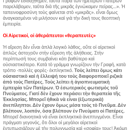
Γραφῶν ἐδιδάχθημεν, ταῦτα παρὰ τῶν ἡμετέρων Πατέρων
παρελάβομεν, ταῦτα διὰ τῆς μικρᾶς ἐγνώκαμεν πείρας...». Ἡ
ταπεινοφροσύνη τοὺς φαίνεται στὸ «μικρᾶς». εἶναι ὅμως
ἀναγκασμένοι νὰ μιλήσουν καὶ γιὰ τὴν δική τους θεοπτικὴ
ἐμπειρία.
Οἱ Αἱρετικοί, οἱ ἀθεράπευτοι «θεραπευτὲς»
Ἡ αἵρεση δὲν εἶναι ἁπλὰ λογικὸ λάθος, οὔτε οἱ αἱρετικοὶ
ἁπλῶς ἀστοχοῦν στὴν εὕρεση τῆς ἀλήθειας. Στὴν
περίπτωσή τους συμβαίνει κάτι βαθύτερο καὶ
οὐσιαστικότερο. Κατὰ τὸ γράμμα γνωρίζουν τὴν Γραφή, κατὰ
τρόπο -πολλὲς φορὲς- ἐκπληκτικό.
Τοὺς λείπει ὅμως κάτι
οὐσιαστικὸ καὶ ἡ ἔλλειψή του τοὺς διαφοροποιεῖ ριζικὰ
ἀπὸ τοὺς Πατέρες. Τοὺς λείπει ἡ ἁγιοπνευματικὴ
ἐμπειρία τῶν Πατέρων. Ὁ ἐσωτερικὸς φωτισμὸς τοῦ
Πνεύματος. Γιατί δὲν ἔχουν περάσει τὴν θεραπεία τῆς
Ἐκκλησίας. Μπορεῖ ἠθικὰ νὰ εἶναι (ἐξωτερικὰ)
ἀνεπίληπτοι. Δὲν ἔχουν ὅμως μέσα τοὺς τὸ Πνεῦμα. Δὲν
βλέπουν, λοιπόν, ὅσα βλέπουν ἐν Πνεύματι οἱ Πατέρες.
Μπορεῖ διανοητικὰ νὰ εἶναι ἐκπληκτικὰ ἀνεπτυγμένοι. Εἶναι
πράγματι γεγονός, ὅτι ὅλοι οἱ μεγάλοι αἱρετικοὶ
ἐντυπωσιάζουν μὲ τὴν πολυγνωσία καὶ «σοφία» τους! Ἀκόμη