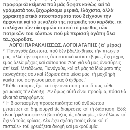
προφορικὰ κείμενα ποὺ μᾶς ἄφησε καθὼς καὶ τὰ
γράμματά του, ξεχωρίσαμε μερικά, ἐλάχιστα, ἀλλὰ
χαρακτηριστικὰ ἀποσπάσματα ποὺ δείχνουν τὴν
ἀρχοντιὰ καὶ τὸ μεγαλεῖο της πατρικῆς του καρδιᾶς, τὰ
σπλάχνα τῶν οἰκτιρμῶν του καὶ τὸ μέγεθος τῶν
πατρικῶν του κόλπων ποὺ μὲ περισσὴ ἀγάπη ὅλα
τὰ...
χωροῦσε.
ΛΟΓΟΙ ΠΑΡΑΚΛΗΣΕΩΣ. ΛΟΓΟΙ ΑΓΑΠΗΣ ( ἃ΄ μέρος)
* “Πανάγαθε Δέσποτα, ποὺ δὲν βδελύχθηκες τὴν πτωχεία
μας, ἀλλὰ τὴν φόρεσες ὑποστατικὰ καὶ κατέβηκες ὄχι μέχρις
ἐμᾶς ἀλλὰ μέχρις καὶ αὐτοῦ του Ἅδη γιὰ νὰ μᾶς ἀνασύρεις
ἀπ’ ἐκεῖ. Μετάδωσε, Πανάγαθε, καὶ σὲ μᾶς τὰ ἰδιώματα τῆς
παναγάπης σου καὶ ἐξόρισε ἀπὸ μέσα μας, τὴ μοχθηρὴ
κακία ποὺ σφήνωσε μέσα μας ὁ ἐχθρός.”
* Κάθε σταυρὸς ἔχει καὶ τὴν ἀνάστασή του, ὅπως κάθε
χειμώνας τὴν ἄνοιξη. Ἂν ὅμως αὐτὰ εἶναι προοίμια, πόσα θὰ
εἶναι τὰ ἐπερχόμενα;
* Ἡ διασπασμένη προσωπικότητα τοῦ ἀνθρώπου
μεταπτωτικά, δημιουργεῖ τὶς διαιρέσεις καὶ τὴ διάσταση. Ἐδῶ
εἶναι ἡ φιλοσοφία• νὰ βαστάζεις τὶς ἀδυναμίες τῶν ἄλλων καὶ
ὄχι νὰ τοὺς κρίνεις. Δὲν ἔχει σχέση ποιὸς εἶναι καὶ τί
πιστεύει• τοῦ χρειάζεται ἀνοχὴ καὶ μακροθυμία.