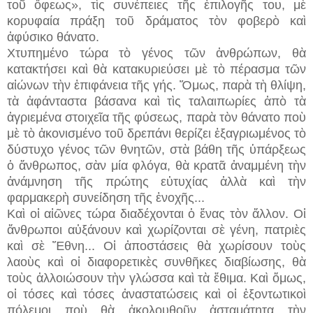
τοῦ ὄφεως», τὶς συνέπειες τῆς ἐπιλογῆς του, μὲ
κορυφαία πράξη τοῦ δράματος τὸν φοβερὸ καὶ
ἀφύσικο θάνατο.
Χτυπημένο τώρα τὸ γένος τῶν ἀνθρώπων, θὰ
κατακτήσει καὶ θὰ κατακυριεύσει μὲ τὸ πέρασμα τῶν
αἰώνων τὴν ἐπιφάνεια τῆς γής. Ὅμως, παρὰ τὴ θλίψη,
τὰ ἀφάνταστα βάσανα καὶ τὶς ταλαιπωρίες ἀπὸ τὰ
ἀγριεμένα στοιχεῖα τῆς φύσεως, παρὰ τὸν θάνατο ποὺ
μὲ τὸ ἀκονισμένο τοῦ δρεπάνι θερίζει ἐξαγριωμένος τὸ
δύστυχο γένος τῶν θνητῶν, στὰ βάθη τῆς ὑπάρξεως
ὁ ἄνθρωπος, σὰν μία φλόγα, θὰ κρατᾶ ἀναμμένη τὴν
ἀνάμνηση τῆς πρώτης εὐτυχίας ἀλλὰ καὶ τὴν
φαρμακερὴ συνείδηση τῆς ἐνοχῆς...
Καὶ οἱ αἰῶνες τώρα διαδέχονται ὁ ἕνας τὸν ἄλλον. Οἱ
ἄνθρωποι αὐξάνουν καὶ χωρίζονται σὲ γένη, πατριὲς
καὶ σὲ Ἔθνη... Οἱ ἀποστάσεις θὰ χωρίσουν τοὺς
λαοὺς καὶ οἱ διαφορετικὲς συνθῆκες διαβίωσης, θὰ
τοὺς ἀλλοιώσουν τὴν γλώσσα καὶ τὰ ἔθιμα. Καὶ ὅμως,
οἱ τόσες καὶ τόσες ἀναστατώσεις καὶ οἱ ἐξοντωτικοὶ
πόλεμοι ποὺ θὰ ἀκολουθοῦν ἀσταμάτητα τὴν