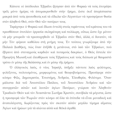
Κάποτε οἱ ὑπόδουλοι Ἑβραῖοι ζήτησαν ἀπὸ τὸν Φαραὼ νὰ τοὺς ἐπιτρέψει
τρεῖς μόνο ἡμέρες νὰ ἀπομακρυνθοῦν στὴν ἔρημο, ὥστε ἐκεῖ ἀπερίσπαστα
μακριὰ ἀπὸ τοὺς ψευτοθεοὺς καὶ τὰ εἴδωλα τῶν Αἰγυπτίων νὰ προσφέρουν θυσία
στὸν ἀληθινὸ Θεό, στὸν Θεὸ τῶν πατέρων τους.
Ταράχτηκε ὁ Φαραὼ καὶ ἔδωσε ἐντολὴ στοὺς τυράννους τοῦ κράτους του νὰ
προσθέσουν ἐπιπλέον ἐργασία σκληρότερη καὶ πολύωρη, οὕτως ὥστε ὄχι μόνον
νὰ μὴν μποροῦν νὰ προσευχηθοῦν οἱ Ἑβραῖοι στὸν Θεό, ἀλλά, εἰ δυνατόν, νὰ
μὴν Τὸν φέρουν καθόλου στὴ μνήμη τους. Ἐν τούτοις γνωρίζουμε ἀπὸ τὴν
Παλαιὰ Διαθήκη, πὼς ὅταν ἐπῆλθε ἡ μετάνοια, στὸ λαὸ τῶν Ἑβραίων, ποὺ
ἔβγαινε ἀπὸ στεναγμοὺς καρδιῶν καὶ ποταμοὺς δακρύων, ὁ Θεὸς ἔστειλε τὸν
Προφήτη Μωυσῆ καὶ ἐλευθέρωσε τοὺς Ἑβραίους καὶ τοὺς διέσωσε μὲ θαυμαστὸ
τρόπο ἐν μέσῳ τῆς θαλάσσης καὶ ἐν μέσῳ τῆς ἐρήμου.
Ὁ ἑλληνικὸς λαός, ὁ νέος Ἰσραήλ, ὑπῆρξε πάντοτε λαὸς φιλότιμος,
φιλόξενος, πολιτισμένος, μορφωμένος καὶ θεοφοβούμενος. Προσέφερε στὸν
κόσμο Φῶς, Δημοκρατία, Ἐπιστήμη, Ἀνδρεία, Ἐλευθερία, Φιλότιμο. Ὅταν
μάλιστα διὰ τοῦ Ἀποστόλου Παύλου, τοῦ Ἀποστόλου Ἀνδρέου καὶ τῶν
συνεργατῶν αὐτῶν καὶ λοιπῶν ἁγίων Πατέρων, γνώρισε τὸν Ἀληθινὸν
Τριαδικὸν Θεὸν καὶ τὸν Ἀναστάντα Σωτῆρα Χριστόν, συνέβαλε τά μέγιστα, ὣστε
ἡ προσφορὰ τῶν Ῥωμιῶν στὸν κόσμο σὲ ὅλα τὰ ἐπίπεδα νά εἶναι μοναδικὴ καὶ
ἀνυπολόγιστη, δωρίζοντας πρὸς τὸν σκοπὸν αὐτὸν μεγάλο τίμημα αἵματος
Ἁγίων καὶ ἡρώων γιὰ τὰ αἰώνια αὐτὰ καὶ θεϊκὰ ἀγαθά.