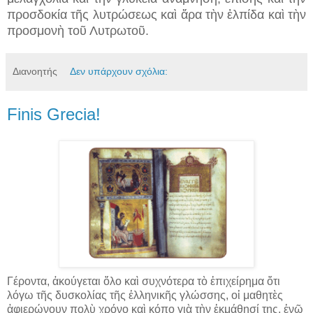
προσδοκία τῆς λυτρώσεως καὶ ἄρα τὴν ἐλπίδα καὶ τὴν
προσμονὴ τοῦ Λυτρωτοῦ.
Διανοητής
Δεν υπάρχουν σχόλια:
Finis Grecia!
Γέροντα, ἀκούγεται ὅλο καὶ συχνότερα τὸ ἐπιχείρημα ὅτι
λόγω τῆς δυσκολίας τῆς ἑλληνικῆς γλώσσης, οἱ μαθητὲς
ἀφιερώνουν πολὺ χρόνο καὶ κόπο γιὰ τὴν ἐκμάθησί της, ἐνῶ