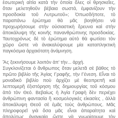
ἐσωτερικὴ αἰτία κατὰ τὴν ὁποία ὅλες οἱ θρησκεῖες,
ὅταν μελετηθοῦν βέβαια σωστά, ἐμφανίζουν τὴν
προσδοκία τοῦ Λυτρωτοῦ»; Ὁπωσδήποτε, τὸ
παραπάνω ἐρώτημα θὰ μᾶς βοηθήσει νὰ
προχωρήσουμε στὴν οὐσιαστικὴ ἔρευνα καὶ στὴν
ἀποκάλυψη τῆς κοινῆς πανανθρώπινης προσδοκίας.
Ταυτοχρόνως δὲ τὸ ἐρώτημα αὐτὸ θὰ φωτίσει τὸν
χῶρο ὥστε νὰ ἀνακαλύψουμε μία καταπληκτικὴ
παγκόσμια ἀρχαιότατη ἀνάμνηση.
Ἂς ξεκινήσουμε λοιπὸν ἀπ’ τὴν...
ἀρχή.
Συγκλονίζεται ὁ ἄνθρωπος ὅταν μελετᾶ σὲ βάθος τὸ
πρῶτο βιβλίο τῆς Ἁγίας Γραφῆς, τὴν Γένεση. Εἶναι τὸ
μοναδικὸ βιβλίο ποὺ ἀρχίζει μὲ θεοπρεπῆ καὶ
λεπτομερῆ ἐξιστόρηση τῆς δημιουργίας τοῦ κόσμου
ἀπὸ τὸν Θεό. Βεβαίως ἡ Ἁγία Γραφὴ δὲν περιέχει
ἀνθρώπινη φαντασία ἢ κοσμολογικὲς εἰκασίες , ἀλλὰ
ἀποκάλυψη Θεοῦ σὲ ἐμᾶς τοὺς ἀνθρώπους. Μᾶς
πληροφορεῖ γιὰ ὅσα μᾶς εἶναι ἀπαραίτητα καὶ
ἀπολύτως ἀναγκαία ὥστε νὰ γνωρίσουμε τὸν