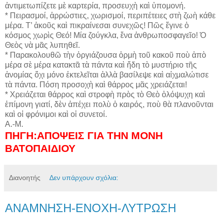
ἀντιμετωπίζετε μὲ καρτερία, προσευχὴ καὶ ὑπομονή.
* Πειρασμοί, ἀρρώστιες, χωρισμοί, περιπέτειες στὴ ζωὴ κάθε
μέρα. Τ’ ἀκοῦς καὶ πικραίνεσαι συνεχῶς! Πῶς ἔγινε ὁ
κόσμος χωρὶς Θεό! Μία ζούγκλα, ἕνα ἀνθρωποσφαγεῖο! Ὁ
Θεὸς νὰ μᾶς λυπηθεῖ.
* Παρακολουθῶ τὴν ὀργιάζουσα ὁρμὴ τοῦ κακοῦ ποὺ ἀπὸ
μέρα σὲ μέρα κατακτᾶ τὰ πάντα καὶ ἤδη τὸ μυστήριο τῆς
ἀνομίας ὄχι μόνο ἐκτελεῖται ἀλλὰ βασίλεψε καὶ αἰχμαλώτισε
τὰ πάντα. Πόση προσοχὴ καὶ θάρρος μᾶς χρειάζεται!
* Χρειάζεται θάρρος καὶ στροφὴ πρὸς τὸ Θεὸ ὁλόψυχη καὶ
ἐπίμονη γιατί, δὲν ἀπέχει πολὺ ὁ καιρός, ποὺ θὰ πλανοῦνται
καὶ οἱ φρόνιμοι καὶ οἱ συνετοί.
Α.-Μ.
ΠΗΓΗ:
ΑΠΟΨΕΙΣ ΓΙΑ ΤΗΝ ΜΟΝΗ
ΒΑΤΟΠΑΙΔΙΟΥ
Διανοητής
Δεν υπάρχουν σχόλια:
ΑΝΑΜΝΗΣΗ-ΕΝΟΧΗ-ΛΥΤΡΩΣΗ