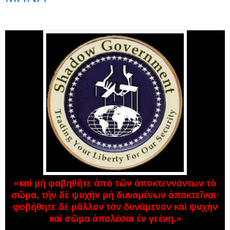
«καὶ μὴ φοβηθῆτε ἀπὸ τῶν ἀποκτεννόντων τὸ
σῶμα, τὴν δὲ ψυχὴν μὴ δυναμένων ἀποκτεῖναι·
φοβήθητε δὲ μᾶλλον τὸν δυνάμενον καὶ ψυχὴν
καὶ σῶμα ἀπολέσαι ἐν γεένῃ.»