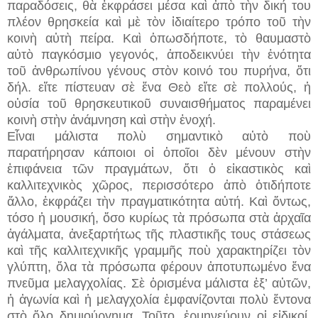
παραδόσεις, θὰ ἐκφράσει μέσα καὶ ἀπὸ τὴν δική του
πλέον θρησκεία καὶ μὲ τὸν ἰδιαίτερο τρόπο τοῦ τὴν
κοινὴ αὐτὴ πείρα. Καὶ ὁπωσδήποτε, τὸ θαυμαστὸ
αὐτὸ παγκόσμιο γεγονός, ἀποδεικνύει τὴν ἑνότητα
τοῦ ἀνθρωπίνου γένους στὸν κοινό του πυρήνα, ὅτι
δήλ. εἴτε πίστευαν σὲ ἕνα Θεὸ εἴτε σὲ πολλούς, ἡ
οὐσία τοῦ θρησκευτικοῦ συναισθήματος παραμένει
κοινὴ στὴν ἀνάμνηση καὶ στὴν ἐνοχή.
Εἶναι μάλιστα πολὺ σημαντικὸ αὐτὸ ποὺ
παρατήρησαν κάποιοι οἱ ὁποῖοι δὲν μένουν στὴν
ἐπιφάνεια τῶν πραγμάτων, ὅτι ὁ εἰκαστικὸς καὶ
καλλιτεχνικὸς χῶρος, περισσότερο ἀπὸ ὁτιδήποτε
ἄλλο, ἐκφράζει τὴν πραγματικότητα αὐτή. Καὶ ὄντως,
τόσο ἡ μουσική, ὅσο κυρίως τὰ πρόσωπα στὰ ἀρχαῖα
ἀγάλματα, ἀνεξαρτήτως τῆς πλαστικῆς τους στάσεως
καὶ τῆς καλλιτεχνικῆς γραμμῆς ποὺ χαρακτηρίζει τὸν
γλύπτη, ὅλα τὰ πρόσωπα φέρουν ἀποτυπωμένο ἕνα
πνεῦμα μελαγχολίας. Σὲ ὁρισμένα μάλιστα ἐξ’ αὐτῶν,
ἡ ἀγωνία καὶ ἡ μελαγχολία ἐμφανίζονται πολὺ ἔντονα
στὸ ὅλο δημιούργημα. Τοῦτο, ἑρμηνεύουν οἱ εἰδικοί,