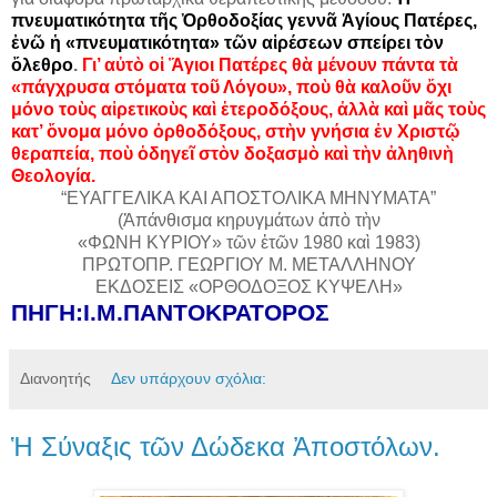
πνευματικότητα τῆς Ὀρθοδοξίας γεννᾶ Ἁγίους Πατέρες,
ἐνῶ ἡ «πνευματικότητα» τῶν αἱρέσεων σπείρει τὸν
ὄλεθρο
.
Γι’ αὐτὸ οἱ Ἅγιοι Πατέρες θὰ μένουν πάντα τὰ
«πάγχρυσα στόματα τοῦ Λόγου», ποὺ θὰ καλοῦν ὄχι
μόνο τοὺς αἱρετικοὺς καὶ ἑτεροδόξους, ἀλλὰ καὶ μᾶς τοὺς
κατ’ ὄνομα μόνο ὀρθοδόξους, στὴν γνήσια ἐν Χριστῷ
θεραπεία, ποὺ ὁδηγεῖ στὸν δοξασμὸ καὶ τὴν ἀληθινὴ
Θεολογία.
“ΕΥΑΓΓΕΛΙΚΑ ΚΑΙ ΑΠΟΣΤΟΛΙΚΑ ΜΗΝΥΜΑΤΑ”
(Ἀπάνθισμα κηρυγμάτων ἀπὸ τὴν
«ΦΩΝΗ ΚΥΡΙΟΥ» τῶν ἐτῶν 1980 καὶ 1983)
ΠΡΩΤΟΠΡ. ΓΕΩΡΓΙΟΥ Μ. ΜΕΤΑΛΛΗΝΟΥ
ΕΚΔΟΣΕΙΣ «ΟΡΘΟΔΟΞΟΣ ΚΥΨΕΛΗ»
ΠΗΓΗ:Ι.Μ.ΠΑΝΤΟΚΡΑΤΟΡΟΣ
Διανοητής
Δεν υπάρχουν σχόλια:
Ἡ Σύναξις τῶν Δώδεκα Ἀποστόλων.