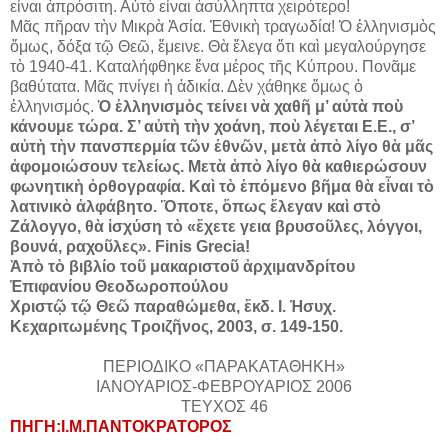
εἶναι ἀπρόσιτη. Αὐτὸ εἶναι ἀσύλληπτα χειρότερο!
Μᾶς πῆραν τὴν Μικρὰ Ἀσία. Ἐθνικὴ τραγωδία! Ὁ ἑλληνισμὸς
ὅμως, δόξα τῷ Θεῶ, ἔμεινε. Θὰ ἔλεγα ὅτι καὶ μεγαλούργησε
τὸ 1940-41. Καταλήφθηκε ἕνα μέρος τῆς Κύπρου. Πονᾶμε
βαθύτατα. Μᾶς πνίγει ἡ ἀδικία. Δὲν χάθηκε ὅμως ὁ
ἑλληνισμός.
Ὁ ἑλληνισμὸς τείνει νὰ χαθῆ μ’ αὐτὰ ποὺ
κάνουμε τώρα. Σ’ αὐτὴ τὴν χοάνη, ποὺ λέγεται Ε.Ε., σ’
αὐτὴ τὴν πανσπερμία τῶν ἐθνῶν, μετὰ ἀπὸ λίγο θὰ μᾶς
ἀφομοιώσουν τελείως. Μετὰ ἀπὸ λίγο θὰ καθιερώσουν
φωνητικὴ ὀρθογραφία. Καὶ τὸ ἑπόμενο βῆμα θὰ εἶναι τὸ
λατινικὸ ἀλφάβητο. Ὅποτε, ὅπως ἔλεγαν καὶ στὸ
Ζάλογγο, θὰ ἰσχύση τὸ «ἔχετε γεια βρυσοῦλες, λόγγοι,
βουνά, ραχοῦλες». Finis Grecia!
Ἀπὸ τὸ βιβλίο τοῦ μακαριστοῦ ἀρχιμανδρίτου
Ἐπιφανίου Θεοδωροπούλου
Χριστῷ τῷ Θεῶ παραθώμεθα, ἔκδ. Ι. Ἠσυχ.
Κεχαριτωμένης Τροιζῆνος, 2003, σ. 149-150.
ΠΕΡΙΟΔΙΚΟ «ΠΑΡΑΚΑΤΑΘΗΚΗ»
ΙΑΝΟΥΑΡΙΟΣ-ΦΕΒΡΟΥΑΡΙΟΣ 2006
ΤΕΥΧΟΣ 46
ΠΗΓΗ:Ι.Μ.ΠΑΝΤΟΚΡΑΤΟΡΟΣ