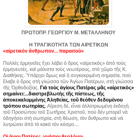
ΠΡΩΤΟΠΡ. ΓΕΩΡΓΙΟΥ Μ. ΜΕΤΑΛΛΗΝΟΥ
Η ΤΡΑΓΙΚΟΤΗΤΑ ΤΩΝ ΑΙΡΕΤΙΚΩΝ
«αἱρετικὸν ἄνθρωπον... παραιτοὺ»
Πολλές ἑρμηνεῖες ἔχει λάβει ὁ ὅρος «αἱρετικὸς» ἀπὸ τοὺς
ἑρμηνευτές, καὶ μάλιστα τοὺς νεωτέρους, στὸ χῶρο τῆς Κ.
Διαθήκης. Ὑπάρχει ὅμως καὶ ἡ συγκεκριμένη σημασία, ποὺ
ἔλαβε ὁ ὅρος στὴ γλώσσα τῶν Ἁγίων Πατέρων, στὴ γλώσσα
τῆς Ὀρθοδοξίας.
Γιὰ τοὺς ἁγίους Πατέρας μᾶς «αἱρετικὸς»
σημαίνει:...
διαστρεβλωτὴς τῆς πίστεως, τῆς
ἀποκεκαλυμμένης Ἀληθείας, τοῦ θεόθεν δεδομένου
τρόπου σωτηρίας.
Αἵρεση δέ, εἶναι ἀλλοτριωμένη ἐκδοχὴ
τοῦ Προσώπου τοῦ Σωτῆρος Χριστοῦ, ποὺ δὲν μπορεῖ νὰ
ὁδηγήσει στὴ σωτηρία, στὴ θέωση, τὸν ἄνθρωπο καὶ νὰ
λυτρώσει ἀπὸ τὸ κακὸ τὸν κόσμο....
Οἱ ἅγιοι Πατέρες, γνήσιοι θεολόγοι