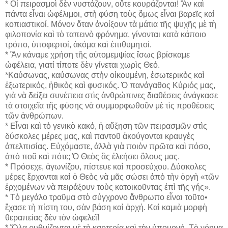
* Οἱ πειρασμοὶ δὲν νυστάζουν, οὔτε κουράζονται! Ἂν καὶ
πάντα εἶναι ὠφέλιμοι, στὴ φύση τοὺς ὅμως εἶναι βαρεῖς καὶ
κοπιαστικοί. Μόνον ὅταν ἀνοίξουν τὰ μάτια τῆς ψυχῆς μὲ τὴ
φιλοπονία καὶ τὸ ταπεινὸ φρόνημα, γίνονται κατὰ κάποιο
τρόπο, ὑποφερτοί, ἀκόμα καὶ ἐπιθυμητοί.
* Ἂν κάναμε χρήση τῆς αὐτομεμψίας ἴσως βρίσκαμε
ὠφέλεια, γιατί τίποτε δὲν γίνεται χωρὶς Θεό.
*Καύσωνας, καύσωνας στὴν οἰκουμένη, ἐσωτερικὸς καὶ
ἐξωτερικός, ἠθικὸς καὶ φυσικός. Ὁ πανάγαθος Κύριός μας,
γιὰ νὰ δείξει συνέπεια στὶς ἀνθρώπινες διαθέσεις ἀνάγκασε
τὰ στοιχεῖα τῆς φύσης νὰ συμμορφωθοῦν μὲ τὶς προθέσεις
τῶν ἀνθρώπων.
* Εἶναι καὶ τὸ γενικὸ κακό, ἡ αὔξηση τῶν πειρασμῶν στὶς
δύσκολες μέρες μας, καὶ παντοῦ ἀκούγονται κραυγὲς
ἀπελπισίας. Εὐχόμαστε, ἀλλὰ γιὰ ποιὸν πρῶτα καὶ πόσο,
ἀπὸ ποῦ καὶ πότε; Ὁ Θεὸς ἂς ἐλεήσει ὅλους μας.
* Πρόσεχε, ἀγωνίζου, πίστευε καὶ προσεύχου. Δύσκολες
μέρες ἔρχονται καὶ ὁ Θεὸς νὰ μᾶς σώσει ἀπὸ τὴν ὀργὴ «τῶν
ἐρχομένων νὰ πειράξουν τοὺς κατοικοῦντας ἐπὶ τῆς γής».
* Τὸ μεγάλο τραῦμα στὸ σύγχρονο ἄνθρωπο εἶναι τοῦτο•
ἔχασε τὴ πίστη του, σὰν βάση καὶ ἀρχή. Καὶ καμιὰ μορφὴ
θεραπείας δὲν τὸν ὠφελεῖ!
* Ὅλα ρυθμίζονται μὲ τὴ καρτερία καὶ τὴν ὑπομονή. Τὸ νόημα