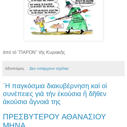
ἀπό τό "ΠΑΡΟΝ" τῆς Κυριακῆς
ὁδοιπόρος
Δεν υπάρχουν σχόλια:
῾Η παγκόσμια διακυβέρνηση καί οἱ
συνέπειες γιά τήν ἑκούσια ἤ δῆθεν
ἀκούσια ἄγνοιά της
ΠΡΕΣΒΥΤΕΡΟΥ ΑΘΑΝΑΣΙΟΥ
ΜΗΝΑ