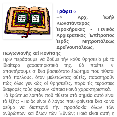
Γράφει
ὁ
-->
Ἀρχ. Ἰωήλ
Κωνστάνταρος
Ἱεροκήρυκας - Γενικός
Ἀρχιερατικός Ἐπίτροπος
Ἱερᾶς Μητροπόλεως
Δρυϊνουπόλεως,
Πωγωνιανῆς καί Κονίτσης
Πρὶν περάσουμε νὰ δοῦμε τὴν κάθε θρησκεία μὲ τὰ
ἰδιαίτερα χαρακτηριστικά της, θὰ πρέπει ν’
ἀπαντήσουμε σ’ ἕνα βασικότατο ἐρώτημα ποὺ τίθεται
ἀπὸ πολλούς, ὅταν μελετώντας αὐτές, παρατηροῦν
πὼς ὅλες γενικῶς οἱ θρησκεῖες, παρὰ τὶς τεράστιες
διαφορὲς τοὺς φέρουν κάποια κοινὰ χαρακτηριστικά.
Τὸ ἐρώτημα λοιπὸν ποῦ τίθεται στὸ σημεῖο αὐτὸ εἶναι
τὸ ἑξῆς: «Ποιὸς εἶναι ὁ λόγος ποὺ φαίνεται ἕνα κοινὸ
ρεῦμα νὰ διαπερνᾶ τὴν προσδοκία ὅλων τῶν
ἀνθρώπων καὶ ὅλων τῶν Ἐθνῶν; Ποιὰ εἶναι αὐτὴ ἡ