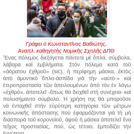
Γράφει ὁ Κωνσταντῖνος Βαθιώτης,
Ἀναπλ. καθηγητὴς Νομικῆς Σχολῆς ΔΠΘ
Ἕνας πόλεμος διεξάγεται πάντοτε μὲ ὄπλα, σύμβολα,
λάβαρα καὶ ἐμβλήματα. Στὸν πόλεμο κατὰ τοῦ
«ἀόρατου ἐχθροῦ» (sic), ἡ περίφημη μάσκα, ἐκτὸς
ἀπὸ ἀμυντικὸ ὅπλο-ἀσπίδα γιὰ τὴν «αὐτὸ-» καὶ
ἐτεροπροστασία τῶν ἀπειλουμένων ἀπὸ τὸν ἐν λόγω
«ἐχθρό», ἀποτελεῖ -ὅπως θὰ δειχθεῖ στὴ συνέχεια- καὶ
πολυσήμαντο σύμβολο. Ἡ χρήση της θὰ μποροῦσε
νὰ ἐνταχθεῖ στὴν εὐρύτερη κατηγορία τῶν μέτρων
κοινωνικῆς ἀπόστασης ποὺ ἐφαρμόζονται γιὰ τὴ μὴ
διασπορὰ τοῦ κορονοϊοῦ, ἀφοῦ ἡ μάσκα ἀποτελεῖ ἕνα
τεῖχος προστασίας, πού, ὡς τέτοιο, ἐμποδίζει τὴν
ἐγγύτητα.