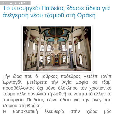
29 Ιουλ 2020
Τὸ ὑπουργεῖο Παιδείας ἔδωσε ἄδεια γιὰ
ἀνέγερση νέου τζαμιοῦ στὴ Θράκη
Τὴν ὥρα ποὺ ὁ Τοῦρκος πρόεδρος Ρετζὲπ Ταγὶπ
Ἐρντογᾶν μετέτρεπε τὴν Ἁγία Σοφία σὲ τζαμὶ
προσβάλλοντας ὄχι μόνο ὁλόκληρο τὸν χριστιανικὸ
κόσμο ἀλλὰ συνολικὰ τὴ διεθνῆ κοινότητα τὸ ἑλληνικὸ
ὑπουργεῖο Παιδείας ἔδινε ἄδεια γιὰ τὴν ἀνέγερση
τζαμιοῦ στὴ Θράκη.
Ἡ θρησκευτικὴ ἐλευθερία στὴν χώρα μᾶς