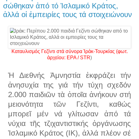
σώθηκαν ἀπό τό Ἰσλαμικό Κράτος,
ἀλλά οἱ ἐμπειρίες τους τά στοιχειώνουν
Καταυλισμός Γεζίντι στά σύνορα Ἰράκ-Τουρκίας (φωτ.
ἀρχείου: EPA / STR
)
Ἡ Διεθνής Ἀμνηστία ἐκφράζει τήν
ἀνησυχία της γιά τήν τύχη σχεδόν
2.000 παιδιῶν τὰ ὁποῖα ἀνήκουν στή
μειονότητα τῶν Γεζίντι, καθώς
μπορεῖ μέν νά γλίτωσαν ἀπό τά
νύχια τῆς τζιχαντιστικής ὀργάνωσης
Ἰσλαμικό Κράτος (ΙΚ), ἀλλά πλέον σέ