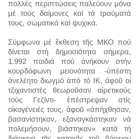
πολλές περιπτώσεις παλεύουν μόνα
μέ τούς δαίμονες καί τά τραύματά
τους, σωματικά καί ψυχικά.
Σύμφωνα μέ ἔκθεση τῆς ΜΚΟ πού
δίνεται στή δημοσιότητα σήμερα,
1.992 παιδιά πού ἀνήκουν στήν
κουρδόφωνη μειονότητα -ὑπέστη
ἀνελέητο διωγμό ἀπό τό ΙΚ, ἀφοῦ οἱ
τζιχαντιστές θεωροῦσαν αἱρετικούς
τούς Γεζίντι- ἐπέστρεψαν στίς
οἰκογένειές τους, ἀφοῦ «ἀπήχθησαν,
βασανίστηκαν, εξαναγκάστηκαν νά
πολεμήσουν, βιάστηκαν» κατά τή
διάρκεια τῆς κατοχῆς τοῦ βόρειου