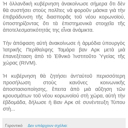
Ἡ ὁλλανδικὴ κυβέρνηση ἀνακοίνωσε σήμερα ὅτι δὲν
θὰ συστήσει στοὺς πολῖτες νὰ φοροῦν μάσκα γιὰ τὴν
ἐπιβράδυνση τῆς διασπορᾶς τοῦ νέου κορωνοϊού,
ὑποστηρίζοντας ὅτι τὰ ἐπιστημονικὰ στοιχεῖα τῆς
ἀποτελεσματικότητάς της εἶναι ἀνάμικτα.
Τὴν ἀπόφαση αὐτὴ ἀνακοίνωσε ἡ ἁρμόδια ὑπουργὸς
Ἰατρικῆς Περίθαλψης Ταμάρα βαν Αρκ μετὰ μιὰ
ἐπανεξέταση ἀπὸ τὸ Ἐθνικὸ Ἰνστιτοῦτο Ὑγείας τῆς
χώρας (RIVM).
Ἡ κυβέρνηση θὰ ζητήσει ἀντ'αὐτοῦ περισσότερη
προσήλωση στοὺς κανόνες κοινωνικῆς
ἀποστασιοποίησης, ἔπειτα ἀπὸ μιὰ αὔξηση τῶν
κρουσμάτων τοῦ νέου κορωνοϊού στὴ χώρα, αὐτὴ τὴν
ἑβδομάδα, δήλωσε ἡ Βαν Αρκ σὲ συνέντευξη Τύπου
στὴ...
Γεροντικό
Δεν υπάρχουν σχόλια: