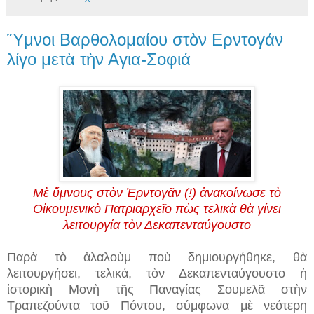
Ὕμνοι Βαρθολομαίου στὸν Ερντογάν
λίγο μετὰ τὴν Αγια-Σοφιά
Μὲ ὕμνους στὸν Ἐρντογᾶν (!) ἀνακοίνωσε τὸ
Οἰκουμενικὸ Πατριαρχεῖο πὼς τελικὰ θὰ γίνει
λειτουργία τὸν Δεκαπενταύγουστο
Παρὰ τὸ ἀλαλοὺμ ποὺ δημιουργήθηκε, θὰ
λειτουργήσει, τελικά, τὸν Δεκαπενταύγουστο ἡ
ἱστορικὴ Μονὴ τῆς Παναγίας Σουμελᾶ στὴν
Τραπεζούντα τοῦ Πόντου, σύμφωνα μὲ νεότερη