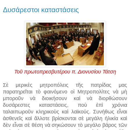
Δυσάρεστοι καταστάσεις
Τοῦ πρωτοπρεσβυτέρου π. Διονυσίου Τάτση
Σὲ μερικὲς μητροπόλεις τῆς πατρίδας μας
παρατηρεῖται τὸ φαινόμενο οἱ Μητροπολίτες νὰ μὴ
μποροῦν νὰ διοικήσουν καὶ νὰ διορθώσουν
δυσάρεστες καταστάσεις, ποὺ ἐπὶ χρόνια
ταλαιπωροῦν κληρικοὺς καὶ λαϊκούς. Συνήθως εἶναι
ἀσθενεῖς καὶ ἄλλοτε βρίσκονται σὲ μεγάλη ἡλικία καὶ
δὲν εἶναι σὲ θέση νὰ σηκώσουν τὸ μεγάλο βάρος τῶν