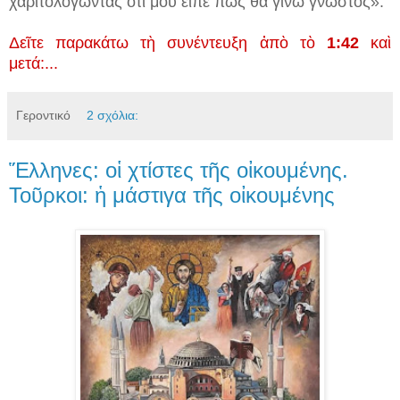
χαριτολογῶντας ὅτι μοῦ εἶπε πὼς θὰ γίνω γνωστός».
Δεῖτε παρακάτω τὴ συνέντευξη ἀπὸ τὸ
1:42
καὶ
μετά:...
Γεροντικό
2 σχόλια:
Ἕλληνες: οἱ χτίστες τῆς οἰκουμένης.
Τοῦρκοι: ἡ μάστιγα τῆς οἰκουμένης