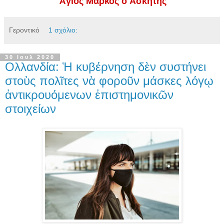
Ἅγιος Μάρκος ὁ Ἀσκητής
Γεροντικό
1 σχόλιο:
30 Ιουλ 2020
Oλλανδία: Ἡ κυβέρνηση δὲν συστήνει
στοὺς πολῖτες νὰ φοροῦν μάσκες λόγῳ
ἀντικρουόμενων ἐπιστημονικῶν
στοιχείων