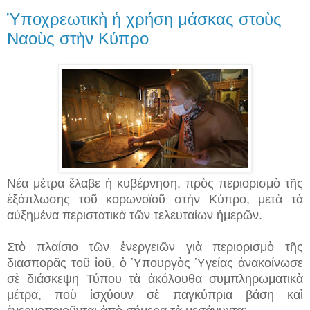
Ὑποχρεωτικὴ ἡ χρήση μάσκας στοὺς
Ναοὺς στὴν Κύπρο
Νέα μέτρα ἔλαβε ἡ κυβέρνηση, πρὸς περιορισμὸ τῆς
ἐξάπλωσης τοῦ κορωνοϊοῦ στὴν Κύπρο, μετὰ τὰ
αὐξημένα περιστατικὰ τῶν τελευταίων ἡμερῶν.
Στὸ πλαίσιο τῶν ἐνεργειῶν γιὰ περιορισμὸ τῆς
διασπορᾶς τοῦ ἰοῦ, ὁ Ὑπουργὸς Ὑγείας ἀνακοίνωσε
σὲ διάσκεψη Τύπου τὰ ἀκόλουθα συμπληρωματικὰ
μέτρα, ποὺ ἰσχύουν σὲ παγκύπρια βάση καὶ