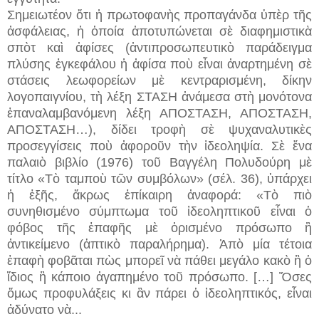
Σημειωτέον ὅτι ἡ πρωτοφανὴς προπαγάνδα ὑπὲρ τῆς
ἀσφάλειας, ἡ ὁποία ἀποτυπώνεται σὲ διαφημιστικὰ
σπὸτ καὶ ἀφίσες (ἀντιπροσωπευτικὸ παράδειγμα
πλύσης ἐγκεφάλου ἡ ἀφίσα ποὺ εἶναι ἀναρτημένη σὲ
στάσεις λεωφορείων μὲ κεντραρισμένη, δίκην
λογοπαιγνίου, τὴ λέξη ΣΤΑΣΗ ἀνάμεσα στὴ μονότονα
ἐπαναλαμβανόμενη λέξη ΑΠΟΣΤΑΣΗ, ΑΠΟΣΤΑΣΗ,
ΑΠΟΣΤΑΣΗ…), δίδει τροφὴ σὲ ψυχαναλυτικὲς
προσεγγίσεις ποὺ ἀφοροῦν τὴν ἰδεοληψία. Σὲ ἕνα
παλαιὸ βιβλίο (1976) τοῦ Βαγγέλη Πολυδούρη μὲ
τίτλο «Τὸ ταμποὺ τῶν συμβόλων» (σέλ. 36), ὑπάρχει
ἡ ἑξῆς, ἄκρως ἐπίκαιρη ἀναφορά: «Τὸ πιὸ
συνηθισμένο σύμπτωμα τοῦ ἰδεοληπτικοῦ εἶναι ὁ
φόβος τῆς ἐπαφῆς μὲ ὁρισμένο πρόσωπο ἢ
ἀντικείμενο (ἁπτικὸ παραλήρημα). Ἀπὸ μία τέτοια
ἐπαφὴ φοβᾶται πὼς μπορεῖ νὰ πάθει μεγάλο κακὸ ἢ ὁ
ἴδιος ἢ κάποιο ἀγαπημένο τοῦ πρόσωπο. […] Ὅσες
ὅμως προφυλάξεις κι ἂν πάρει ὁ ἰδεοληπτικός, εἶναι
ἀδύνατο νὰ...