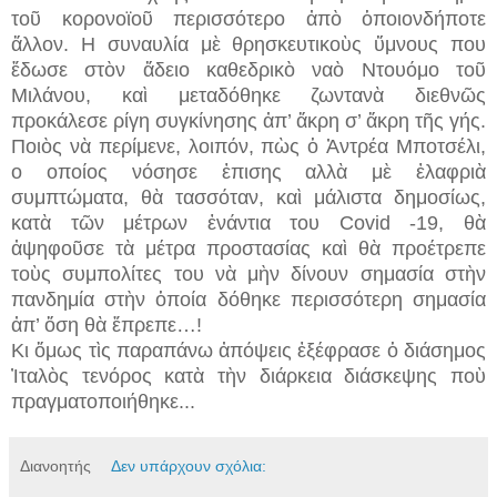
τοῦ κορονοϊοῦ περισσότερο ἀπὸ ὁποιονδήποτε
ἄλλον. Η συναυλία μὲ θρησκευτικοὺς ὕμνους που
ἔδωσε στὸν ἄδειο καθεδρικὸ ναὸ Ντουόμο τοῦ
Μιλάνου, καὶ μεταδόθηκε ζωντανὰ διεθνῶς
προκάλεσε ρίγη συγκίνησης ἀπ’ ἄκρη σ’ ἄκρη τῆς γής.
Ποιὸς νὰ περίμενε, λοιπόν, πὼς ὁ Ἀντρέα Μποτσέλι,
o οποίος νόσησε ἐπισης αλλὰ μὲ ἐλαφριὰ
συμπτώματα, θὰ τασσόταν, καὶ μάλιστα δημοσίως,
κατὰ τῶν μέτρων ἐνάντια του Covid -19, θὰ
ἀψηφοῦσε τὰ μέτρα προστασίας καὶ θὰ προέτρεπε
τοὺς συμπολίτες του νὰ μὴν δίνουν σημασία στὴν
πανδημία στὴν ὁποία δόθηκε περισσότερη σημασία
ἀπ’ ὅση θὰ ἔπρεπε…!
Κι ὅμως τὶς παραπάνω ἀπόψεις ἐξέφρασε ὁ διάσημος
Ἰταλὸς τενόρος κατὰ τὴν διάρκεια διάσκεψης ποὺ
πραγματοποιήθηκε...
Διανοητής
Δεν υπάρχουν σχόλια: