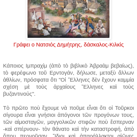
Γράφει ο Νατσιός Δημήτρης, δάσκαλος-Κιλκὶς
Κάποιος Ιμπραχίμ (ἀπὸ τὸ βιβλικὸ Ἀβραὰμ βεβαίως),
τὸ φερέφωνο τοῦ Ερντογάν, δήλωσε, μεταξὺ ἄλλων
ἀθλίων, πρόσφατα ὅτι "Οἱ Ἕλληνες δὲν ἔχουν καμμία
σχέση μὲ τοὺς ἀρχαίους Ἕλληνες καὶ τοὺς
βυζαντινούς".
Τὸ πρῶτο ποὺ ἔχουμε νὰ ποῦμε εἶναι ὅτι οἱ Τοῦρκοι
σίγουρα εἶναι γνήσιοι ἀπόγονοι τῶν προγόνων τους,
τῶν αἱμοσταγῶν, μογγολικῶν στιφῶν ποὺ ἔσπερναν
-καὶ σπέρνουν- τὸν θάνατο καὶ τὴν καταστροφή, ἀπὸ
ὅπου περνοῦσαν. Ἴδιοι καὶ ἀπαράλλακτοι αἰῶνες