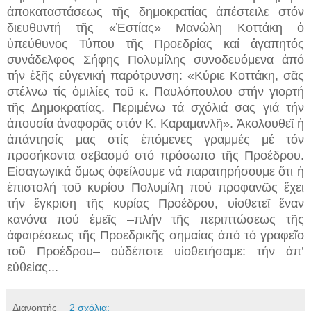
ἀποκαταστάσεως τῆς δημοκρατίας ἀπέστειλε στόν
διευθυντή τῆς «Ἑστίας» Μανώλη Κοττάκη ὁ
ὑπεύθυνος Τύπου τῆς Προεδρίας καί ἀγαπητός
συνάδελφος Σήφης Πολυμίλης συνοδευόμενα ἀπό
τήν ἑξῆς εὐγενική παρότρυνση: «Κύριε Κοττάκη, σᾶς
στέλνω τίς ὁμιλίες τοῦ κ. Παυλόπουλου στήν γιορτή
τῆς Δημοκρατίας. Περιμένω τά σχόλιά σας γιά τήν
ἀπουσία ἀναφορᾶς στόν Κ. Καραμανλῆ». Ἀκολουθεῖ ἡ
ἀπάντησίς μας στίς ἑπόμενες γραμμές μέ τόν
προσήκοντα σεβασμό στό πρόσωπο τῆς Προέδρου.
Εἰσαγωγικά ὅμως ὀφείλουμε νά παρατηρήσουμε ὅτι ἡ
ἐπιστολή τοῦ κυρίου Πολυμίλη πού προφανῶς ἔχει
τήν ἔγκριση τῆς κυρίας Προέδρου, υἱοθετεῖ ἕναν
κανόνα πού ἐμεῖς –πλήν τῆς περιπτώσεως τῆς
ἀφαιρέσεως τῆς Προεδρικῆς σημαίας ἀπό τό γραφεῖο
τοῦ Προέδρου– οὐδέποτε υἱοθετήσαμε: τήν ἀπ’
εὐθείας...
Διανοητής
2 σχόλια: