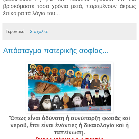
βρισκόμαστε τόσα χρόνια μετά, παραμένουν ἄκρως
ἐπίκαιρα τὰ λόγια του...
Γεροντικό
2 σχόλια:
Ἀπόσταγμα πατερικῆς σοφίας...
Ὅπως εἶναι ἀδύνατη ἡ συνύπαρξη φωτιᾶς καὶ
νεροῦ, ἔτσι εἶναι ἐνάντιες ἡ δικαιολογία καὶ ἡ
ταπείνωση.