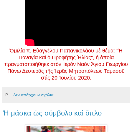
Ὁμιλία π. Εὐαγγέλου Παπανικολάου μὲ θέμα: "Ἡ
Παναγία καὶ ὁ Προφήτης Ἠλίας", ἡ ὁποία
πραγματοποιήθηκε στὸν Ἰερὸν Ναὸν Ἁγιου Γεωργίου
Πάνω Δευτερᾶς τῆς Ἱερᾶς Μητροπόλεως Ταμασοῦ
στὶς 20 Ἰουλίου 2020.
Ρ
Δεν υπάρχουν σχόλια:
Ἡ μάσκα ὡς σύμβολο καὶ ὅπλο