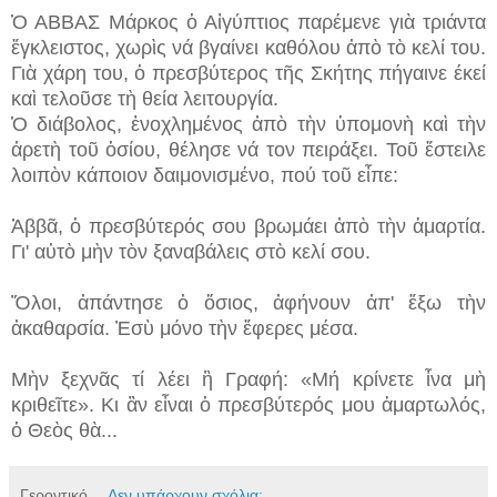
Ὁ ΑΒΒΑΣ Μάρκος ὁ Αἰγύπτιος παρέμενε γιὰ τριάντα
ἔγκλειστος, χωρὶς νά βγαίνει καθόλου ἀπὸ τὸ κελί του.
Γιὰ χάρη του, ὁ πρεσβύτερος τῆς Σκήτης πήγαινε έκεί
καὶ τελοῦσε τὴ θεία λειτουργία.
Ὁ διάβολος, ἐνοχλημένος ἀπὸ τὴν ὑπομονὴ καὶ τὴν
ἀρετὴ τοῦ ὁσίου, θέλησε νά τον πειράξει. Τοῦ ἔστειλε
λοιπὸν κάποιον δαιμονισμένο, πού τοῦ εἶπε:
Ἀββᾶ, ὁ πρεσβύτερός σου βρωμάει ἀπὸ τὴν ἁμαρτία.
Γι' αὐτὸ μὴν τὸν ξαναβάλεις στὸ κελί σου.
Ὅλοι, ἀπάντησε ὁ ὅσιος, ἀφήνουν ἀπ' ἔξω τὴν
ἀκαθαρσία. Ἐσὺ μόνο τὴν ἔφερες μέσα.
Μὴν ξεχνᾶς τί λέει ἢ Γραφή: «Μή κρίνετε ἶνα μὴ
κριθεῖτε». Κι ἂν εἶναι ὁ πρεσβύτερός μου ἁμαρτωλός,
ὁ Θεὸς θὰ...
Γεροντικό
Δεν υπάρχουν σχόλια: