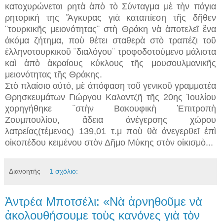
κατοχυρώνεται ρητὰ ἀπὸ τὸ Σύνταγμα μὲ τὴν πάγια
ρητορική της Ἄγκυρας γιὰ καταπίεση τῆς δῆθεν
¨τουρκικῆς μειονότητας¨ στὴ Θράκη νὰ ἀποτελεῖ ἕνα
ἀκόμα ζήτημα, ποὺ θέτει σταθερὰ στὸ τραπέζι τοῦ
ἑλληνοτουρκικοῦ ¨διαλόγου¨ τροφοδοτούμενο μάλιστα
καὶ ἀπὸ ἀκραίους κύκλους τῆς μουσουλμανικῆς
μειονότητας τῆς Θράκης.
Στὸ πλαίσιο αὐτό, μὲ ἀπόφαση τοῦ γενικοῦ γραμματέα
Θρησκευμάτων Γιώργου Καλαντζῆ τῆς 20ης Ἰουλίου
χορηγήθηκε ¨στὴν Βακουφικὴ Ἐπιτροπὴ
Ζουμπουλίου, ἄδεια ἀνέγερσης χώρου
λατρείας(τέμενος) 139,01 τ.μ ποὺ θὰ ἀνεγερθεῖ ἐπὶ
οἰκοπέδου κειμένου στὸν Δῆμο Μύκης στὸν οἰκισμὸ...
Διανοητής
1 σχόλιο:
Ἀντρέα Μποτσέλι: «Νὰ ἀρνηθοῦμε νὰ
ἀκολουθήσουμε τοὺς κανόνες γιὰ τὸν