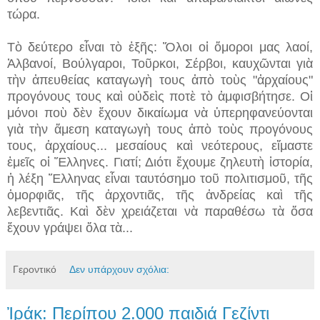
τώρα.
Τὸ δεύτερο εἶναι τὸ ἑξῆς: Ὅλοι οἱ ὅμοροι μας λαοί,
Ἀλβανοί, Βούλγαροι, Τοῦρκοι, Σέρβοι, καυχῶνται γιὰ
τὴν ἀπευθείας καταγωγὴ τους ἀπὸ τοὺς "ἀρχαίους"
προγόνους τους καὶ οὐδεὶς ποτὲ τὸ ἀμφισβήτησε. Οἱ
μόνοι ποὺ δὲν ἔχουν δικαίωμα νὰ ὑπερηφανεύονται
γιὰ τὴν ἄμεση καταγωγὴ τους ἀπὸ τοὺς προγόνους
τους, ἀρχαίους... μεσαίους καὶ νεότερους, εἴμαστε
ἐμεῖς οἱ Ἕλληνες. Γιατί; Διότι ἔχουμε ζηλευτὴ ἱστορία,
ἡ λέξη Ἕλληνας εἶναι ταυτόσημο τοῦ πολιτισμοῦ, τῆς
ὀμορφιᾶς, τῆς ἀρχοντιᾶς, τῆς ἀνδρείας καὶ τῆς
λεβεντιᾶς. Καὶ δὲν χρειάζεται νὰ παραθέσω τὰ ὅσα
ἔχουν γράψει ὅλα τὰ...
Γεροντικό
Δεν υπάρχουν σχόλια:
Ἰράκ: Περίπου 2.000 παιδιά Γεζίντι