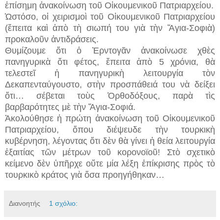
ἐπίσημη ἀνακοίνωση τοῦ Οἰκουμενικοῦ Πατριαρχείου.
Ὡστόσο, οἱ χειρισμοὶ τοῦ Οἰκουμενικοῦ Πατριαρχείου
(ἔπειτα καὶ ἀπὸ τὴ σιωπή του γιὰ τὴν Ἅγια-Σοφιὰ)
προκαλοῦν ἀντιδράσεις.
Θυμίζουμε ὅτι ὁ Ἐρντογᾶν ἀνακοίνωσε χθὲς
πανηγυρικὰ ὅτι φέτος, ἔπειτα ἀπὸ 5 χρόνια, θὰ
τελεστεῖ ἡ πανηγυρικὴ λειτουργία τὸν
Δεκαπενταύγουστο, στὴν προσπάθειά του νὰ δείξει
ὅτι… σέβεται τοὺς Ὀρθοδόξους, παρὰ τὶς
βαρβαρότητες μὲ τὴν Ἅγια-Σοφιά.
Ἀκολούθησε ἡ πρώτη ἀνακοίνωση τοῦ Οἰκουμενικοῦ
Πατριαρχείου, ὅπου διέψευδε τὴν τουρκικὴ
κυβέρνηση, λέγοντας ὅτι δὲν θὰ γίνει ἡ θεία λειτουργία
ἐξαιτίας τῶν μέτρων τοῦ κορονοϊοῦ! Στὸ σχετικὸ
κείμενο δὲν ὑπῆρχε οὔτε μία λέξη ἐπίκρισης πρὸς τὸ
τουρκικὸ κράτος γιὰ ὅσα προηγήθηκαν…
Διανοητής
1 σχόλιο: