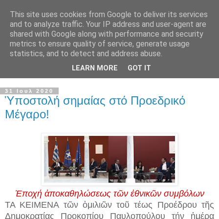
This site uses cookies from Google to deliver its services
and to analyze traffic. Your IP address and user-agent are
shared with Google along with performance and security
metrics to ensure quality of service, generate usage
statistics, and to detect and address abuse.
LEARN MORE
GOT IT
▼
31 Ιουλ 2020
Ὑποστολή σημαίας στό Προεδρικό
Μέγαρο!
Ἐποχή ἀποκαθηλώσεως τῶν ἐθνικῶν συμβόλων
ΤΑ ΚΕΙΜΕΝΑ τῶν ὁμιλιῶν τοῦ τέως Προέδρου τῆς
Δημοκρατίας Προκοπίου Παυλοπούλου τήν ἡμέρα