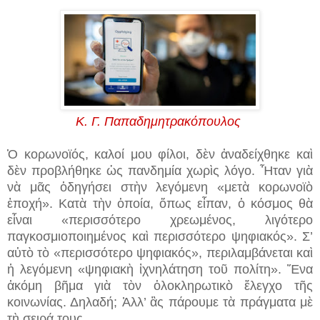
Κ. Γ. Παπαδημητρακόπουλος
Ὁ κορωνοϊός, καλοί μου φίλοι, δὲν ἀναδείχθηκε καὶ
δὲν προβλήθηκε ὡς πανδημία χωρὶς λόγο. Ἦταν γιὰ
νὰ μᾶς ὁδηγήσει στὴν λεγόμενη «μετὰ κορωνοϊὸ
ἐποχή». Κατὰ τὴν ὁποία, ὅπως εἶπαν, ὁ κόσμος θὰ
εἶναι «περισσότερο χρεωμένος, λιγότερο
παγκοσμιοποιημένος καὶ περισσότερο ψηφιακός». Σ’
αὐτὸ τὸ «περισσότερο ψηφιακός», περιλαμβάνεται καὶ
ἡ λεγόμενη «ψηφιακὴ ἰχνηλάτηση τοῦ πολίτη». Ἕνα
ἀκόμη βῆμα γιὰ τὸν ὁλοκληρωτικὸ ἔλεγχο τῆς
κοινωνίας. Δηλαδή; Ἀλλ’ ἂς πάρουμε τὰ πράγματα μὲ
τὴ σειρά τους…