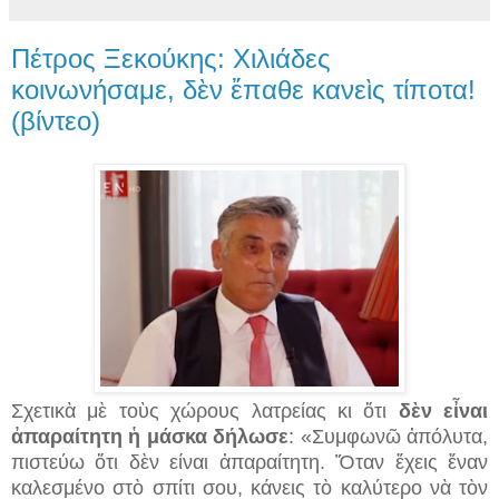
Πέτρος Ξεκούκης: Χιλιάδες
κοινωνήσαμε, δὲν ἔπαθε κανεὶς τίποτα!
(βίντεο)
Σχετικὰ μὲ τοὺς χώρους λατρείας κι ὅτι
δὲν εἶναι
ἀπαραίτητη ἡ μάσκα δήλωσε
: «Συμφωνῶ ἀπόλυτα,
πιστεύω ὅτι δὲν είναι ἀπαραίτητη. Ὅταν ἔχεις ἕναν
καλεσμένο στὸ σπίτι σου, κάνεις τὸ καλύτερο νὰ τὸν