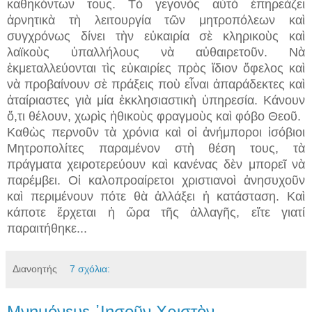
καθηκόντων τους. Τὸ γεγονὸς αὐτὸ ἐπηρεάζει
ἀρνητικὰ τὴ λειτουργία τῶν μητροπόλεων καὶ
συγχρόνως δίνει τὴν εὐκαιρία σὲ κληρικοὺς καὶ
λαϊκοὺς ὑπαλλήλους νὰ αὐθαιρετοῦν. Νὰ
ἐκμεταλλεύονται τὶς εὐκαιρίες πρὸς ἴδιον ὄφελος καὶ
νὰ προβαίνουν σὲ πράξεις ποὺ εἶναι ἀπαράδεκτες καὶ
ἀταίριαστες γιὰ μία ἐκκλησιαστικὴ ὑπηρεσία. Κάνουν
ὅ,τι θέλουν, χωρὶς ἠθικοὺς φραγμοὺς καὶ φόβο Θεοῦ.
Καθὼς περνοῦν τὰ χρόνια καὶ οἱ ἀνήμποροι ἰσόβιοι
Μητροπολίτες παραμένον στὴ θέση τους, τὰ
πράγματα χειροτερεύουν καὶ κανένας δὲν μπορεῖ νὰ
παρέμβει. Οἱ καλοπροαίρετοι χριστιανοὶ ἀνησυχοῦν
καὶ περιμένουν πότε θὰ ἀλλάξει ἡ κατάσταση. Καὶ
κάποτε ἔρχεται ἡ ὥρα τῆς ἀλλαγῆς, εἴτε γιατί
παραιτήθηκε...
Διανοητής
7 σχόλια:
Μνημόνευε ᾿Ιησοῦν Χριστὸν