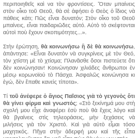
περιποιηθεῖς καὶ να τὸν φροντίσεις. Ὅταν μπαίνεις
στὸν οἶκο τοῦ Θεοῦ, θὰ σὲ ἀφήσει ὁ Θεὸς ὁ ἴδιος νὰ
πάθεις κάτι; Πῶς εἶναι δυνατόν; Στὸν οἶκο τοῦ Θεοῦ
μπαίνεις, εἶναι παιδαριῶδες αὐτό. Αὐτὸ τὸ σκέφτονται
αὐτοὶ ποὺ ἔχουν σκοπιμότητες...».
Στὴν ἐρώτηση,
θὰ κοινωνήσω ἢ δὲ θὰ κοινωνήσω
,
ἀπάντησε: «Εἶναι δυνατὸν νὰ συγκρίνεις μὲ τὸν Θεό,
τὸν χτίστη μὲ τὸ χτίσμα; Πλανᾶσθε ὅσοι πιστεύετε ὅτι
δὲν κοινώνησαν! Κοινώνησαν χιλιάδες ἄνθρωποι ἐν
μέσῳ κορωνοϊού τὸ Πάσχα. Ἀσφαλῶς κοινώνησα κι
ἐγώ, δὲν ἔπαθε κανεὶς τίποτα».
Τί
τοῦ ἀνέφερε ὁ ἅγιος Παΐσιος γιὰ τὸ γεγονὸς ὅτι
θὰ γίνει φίρμα καὶ γνωστός
; «Στὸ ξεκίνημά μου στὴ
σχολή μου εἶχε ἀναφέρει ἐσὺ ποὺ θὰ ἔχεις λόγο καὶ
θὰ βγαίνεις στὶς τηλεοράσεις, μὴν ξεχάσεις νὰ
μιλήσεις γιὰ τὸν Χριστό. Καὶ γιὰ αὐτὸ εἶμαι τόσο
μαχητικός. Πῆγα στὴν ἀδερφή μου καὶ τῆς εἶπα