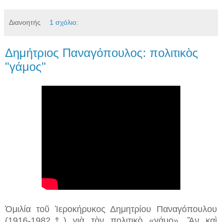
Διανοητής
1 σχόλιο:
Δημήτριος Παναγόπουλος: πολιτικὸς
"γάμος"
Ὁμιλία τοῦ Ἱεροκήρυκος Δημητρίου Παναγόπουλου
(1916-1982†) γιὰ τὸν πολιτικὸ «γάμο». Ἄν καὶ