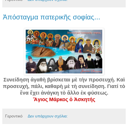
Ἀπόσταγμα πατερικῆς σοφίας...
Συνείδηση ἀγαθὴ βρίσκεται μὲ τὴν προσευχή. Καὶ
προσευχή, πάλι, καθαρὴ μὲ τὴ συνείδηση. Γιατί τὸ
ἕνα ἔχει ἀνάγκη τὸ ἄλλο ἐκ φύσεως.
Ἅγιος Μάρκος ὁ Ἀσκητής
Γεροντικό
Δεν υπάρχουν σχόλια: