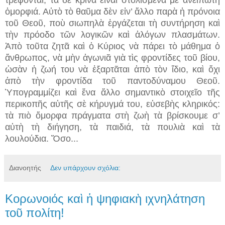
ὀμορφιά. Αὐτὸ τὸ θαῦμα δὲν εἰν’ ἄλλο παρὰ ἡ πρόνοια
τοῦ Θεοῦ, ποὺ σιωπηλὰ ἐργάζεται τὴ συντήρηση καὶ
τὴν πρόοδο τῶν λογικῶν καὶ ἀλόγων πλασμάτων.
Ἀπὸ τοῦτα ζητᾶ καὶ ὁ Κύριος νὰ πάρει τὸ μάθημα ὁ
ἄνθρωπος, νὰ μὴν ἀγωνιᾶ γιὰ τὶς φροντίδες τοῦ βίου,
ὡσὰν ἡ ζωή του νὰ ἐξαρτᾶται ἀπὸ τὸν ἴδιο, καὶ ὄχι
ἀπὸ τὴν φροντίδα τοῦ παντοδύναμου Θεοῦ.
Ὑπογραμμίζει καὶ ἕνα ἄλλο σημαντικὸ στοιχεῖο τῆς
περικοπῆς αὐτῆς σὲ κήρυγμά του, εὐσεβὴς κληρικός:
τὰ πιὸ ὄμορφα πράγματα στὴ ζωὴ τὰ βρίσκουμε σ’
αὐτὴ τὴ διήγηση, τὰ παιδιά, τὰ πουλιὰ καὶ τὰ
λουλούδια. Ὅσο...
Διανοητής
Δεν υπάρχουν σχόλια:
Κορωνοιός καὶ ἡ ψηφιακὴ ιχνηλάτηση
τοῦ πολίτη!