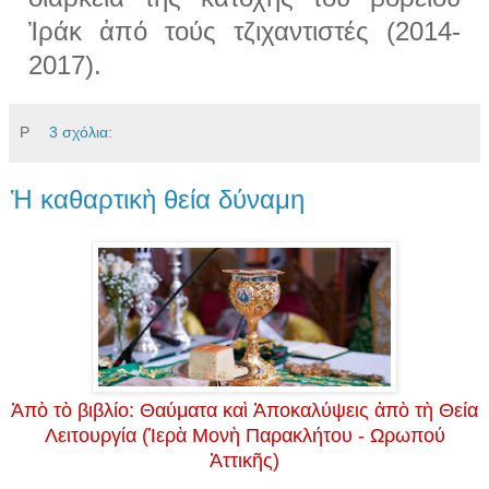
Ἰράκ ἀπό τούς τζιχαντιστές (2014-
2017).
Ρ
3 σχόλια:
Ἡ καθαρτικὴ θεία δύναμη
Ἀπὸ τὸ βιβλίο: Θαύματα καὶ Ἀποκαλύψεις ἀπὸ τὴ Θεία
Λειτουργία (Ἱερὰ Μονὴ Παρακλήτου - Ωρωπού
Ἀττικῆς)