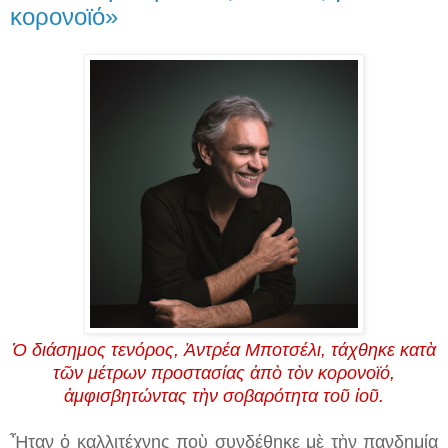
κορονοϊό»
Ὁ διάσημος τενόρος, Ἀντρέα Μποτσέλι, τάχθηκε κατὰ
τῶν μέτρων προστασίας ἀπὸ τὸν κορονοϊό,
ἀμφισβητώντας τὴν σοβαρότητα τοῦ ἰοῦ.
Ἦταν ὁ καλλιτέχνης ποὺ συνδέθηκε μὲ τὴν πανδημία