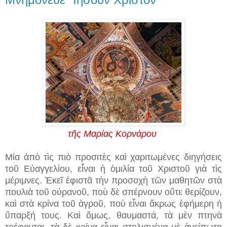
τῆς Μαρίας Κορνάρου
Μία ἀπὸ τὶς πιὸ προσιτὲς καὶ χαριτωμένες διηγήσεις
τοῦ Εὐαγγελίου, εἶναι ἡ ὁμιλία τοῦ Χριστοῦ γιὰ τὶς
μέριμνες. Ἐκεῖ ἐφιστᾶ τὴν προσοχὴ τῶν μαθητῶν στὰ
πουλιὰ τοῦ οὐρανοῦ, ποὺ δὲ σπέρνουν οὔτε θερίζουν,
καὶ στὰ κρίνα τοῦ ἀγροῦ, ποὺ εἶναι ἄκρως ἐφήμερη ἡ
ὕπαρξή τους. Καὶ ὅμως, θαυμαστά, τὰ μὲν πτηνὰ
τρέφονται, τὰ δὲ κρίνα εἶναι στολισμένα μὲ ἀνείπωτη