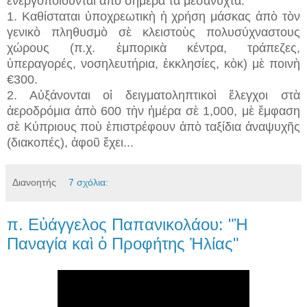
ἐνεργοποιοῦνται ἀπὸ σήμερα τὰ μεσάνυχτα:
1. Καθίσταται ὑποχρεωτικὴ ἡ χρήση μάσκας ἀπὸ τὸν
γενικὸ πληθυσμὸ σὲ κλειστοὺς πολυσύχναστους
χώρους (π.χ. ἐμπορικὰ κέντρα, τράπεζες,
ὑπεραγορές, νοσηλευτήρια, ἐκκλησίες, κὸκ) μὲ ποινὴ
€300.
2. Αὐξάνονται οἱ δειγματοληπτικοὶ ἔλεγχοι στὰ
ἀεροδρόμια ἀπὸ 600 τὴν ἡμέρα σὲ 1,000, μὲ ἔμφαση
σὲ Κύπριους ποὺ ἐπιστρέφουν ἀπὸ ταξίδια ἀναψυχῆς
(διακοπές), ἀφοῦ ἔχει...
Διανοητής
7 σχόλια:
π. Εὐάγγελος Παπανικολάου: "Ἡ
Παναγία καὶ ὁ Προφήτης Ἠλίας"