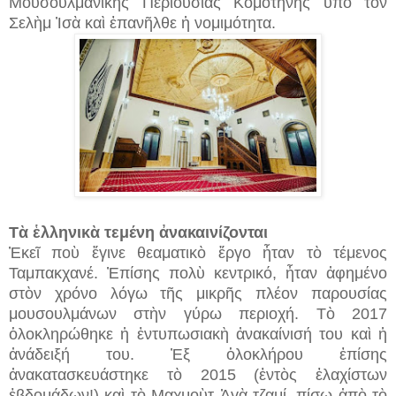
Μουσουλμανικῆς Περιουσίας Κομοτηνῆς ὑπὸ τὸν
Σελὴμ Ἰσὰ καὶ ἐπανῆλθε ἡ νομιμότητα.
Τὰ ἑλληνικὰ τεμένη ἀνακαινίζονται
Ἐκεῖ ποὺ ἔγινε θεαματικὸ ἔργο ἦταν τὸ τέμενος
Ταμπακχανέ. Ἐπίσης πολὺ κεντρικό, ἦταν ἀφημένο
στὸν χρόνο λόγω τῆς μικρῆς πλέον παρουσίας
μουσουλμάνων στὴν γύρω περιοχή. Τὸ 2017
ὁλοκληρώθηκε ἡ ἐντυπωσιακὴ ἀνακαίνισή του καὶ ἡ
ἀνάδειξή του. Ἐξ ὁλοκλήρου ἐπίσης
ἀνακατασκευάστηκε τὸ 2015 (ἐντὸς ἐλαχίστων
ἑβδομάδων!) καὶ τὸ Μαχμοὺτ Ἀγὰ τζαμί, πίσω ἀπὸ τὸ