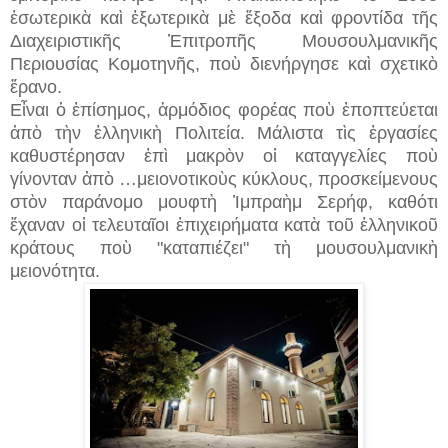
ἐσωτερικὰ καὶ ἐξωτερικὰ μὲ ἔξοδα καὶ φροντίδα τῆς
Διαχειριστικῆς Ἐπιτροπῆς Μουσουλμανικῆς
Περιουσίας Κομοτηνῆς, ποὺ διενήργησε καὶ σχετικὸ
ἔρανο.
Εἶναι ὁ ἐπίσημος, ἁρμόδιος φορέας ποὺ ἐποπτεύεται
ἀπὸ τὴν ἑλληνικὴ Πολιτεία. Μάλιστα τὶς ἐργασίες
καθυστέρησαν ἐπὶ μακρὸν οἱ καταγγελίες ποὺ
γίνονταν ἀπὸ …μειονοτικοὺς κύκλους, προσκείμενους
στὸν παράνομο μουφτὴ Ἰμπραὴμ Σερήφ, καθότι
ἔχαναν οἱ τελευταῖοι ἐπιχειρήματα κατὰ τοῦ ἑλληνικοῦ
κράτους ποὺ "καταπιέζει" τὴ μουσουλμανικὴ
μειονότητα.