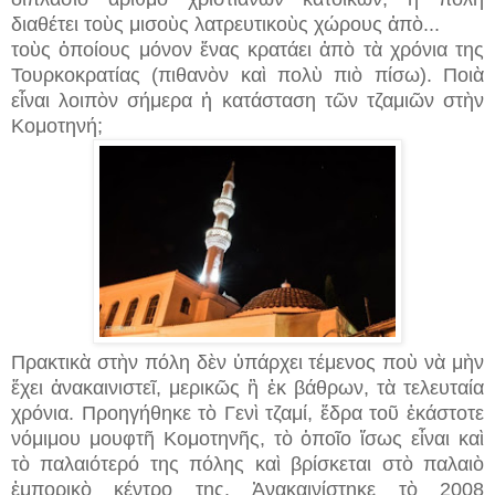
διαθέτει τοὺς μισοὺς λατρευτικοὺς χώρους ἀπὸ...
τοὺς ὁποίους μόνον ἕνας κρατάει ἀπὸ τὰ χρόνια της
Τουρκοκρατίας (πιθανὸν καὶ πολὺ πιὸ πίσω). Ποιὰ
εἶναι λοιπὸν σήμερα ἡ κατάσταση τῶν τζαμιῶν στὴν
Κομοτηνή;
Πρακτικὰ στὴν πόλη δὲν ὑπάρχει τέμενος ποὺ νὰ μὴν
ἔχει ἀνακαινιστεῖ, μερικῶς ἢ ἐκ βάθρων, τὰ τελευταία
χρόνια. Προηγήθηκε τὸ Γενὶ τζαμί, ἕδρα τοῦ ἑκάστοτε
νόμιμου μουφτῆ Κομοτηνῆς, τὸ ὁποῖο ἴσως εἶναι καὶ
τὸ παλαιότερό της πόλης καὶ βρίσκεται στὸ παλαιὸ
ἐμπορικὸ κέντρο της. Ἀνακαινίστηκε τὸ 2008