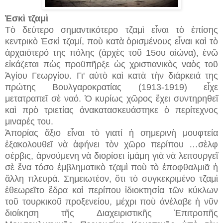
Ἐσκὶ τζαμὶ
Τὸ δεύτερο σημαντικότερο τζαμὶ εἶναι τὸ ἐπίσης
κεντρικὸ Ἐσκὶ τζαμί, ποὺ κατὰ ὁρισμένους εἶναι καὶ τὸ
ἀρχαιότερό της πόλης (ἀρχὲς τοῦ 15ου αἰώνα), ἐνῶ
εἰκάζεται πὼς προϋπῆρξε ὡς χριστιανικὸς ναὸς τοῦ
Ἁγίου Γεωργίου. Γι' αὐτὸ καὶ κατὰ τὴν διάρκειά της
πρώτης Βουλγαροκρατίας (1913-1919) εἶχε
μετατραπεῖ σὲ ναό. Ὁ κυρίως χῶρος ἔχει συντηρηθεῖ
καὶ πρὸ τριετίας ἀνακατασκευάστηκε ὁ περίτεχνος
μιναρές του.
Ἀπορίας ἄξιο εἶναι τὸ γιατί ἡ σημερινὴ μουφτεία
ἐξακολουθεῖ νὰ ἀφήνει τὸν χῶρο περίπου …σὲλφ
σέρβις, ἀρνούμενη νὰ διορίσει ἰμάμη γιὰ νὰ λειτουργεῖ
σὲ ἕνα τόσο ἐμβληματικὸ τζαμὶ ποὺ τὸ ἐποφθαλμιᾶ ἡ
ἄλλη πλευρά. Σημειωτέον, ὅτι τὸ συγκεκριμένο τζαμὶ
ἐθεωρεῖτο ἕδρα καὶ περίπου ἰδιοκτησία τῶν κύκλων
τοῦ τουρκικοῦ προξενείου, μέχρι ποὺ ἀνέλαβε ἡ νῦν
διοίκηση τῆς Διαχειριστικῆς Ἐπιτροπῆς