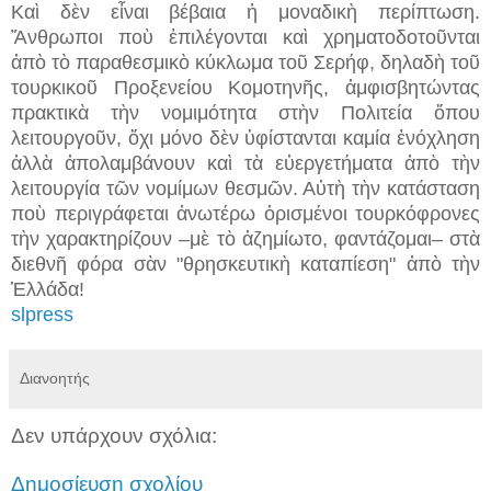
Καὶ δὲν εἶναι βέβαια ἡ μοναδικὴ περίπτωση.
Ἄνθρωποι ποὺ ἐπιλέγονται καὶ χρηματοδοτοῦνται
ἀπὸ τὸ παραθεσμικὸ κύκλωμα τοῦ Σερήφ, δηλαδὴ τοῦ
τουρκικοῦ Προξενείου Κομοτηνῆς, ἀμφισβητώντας
πρακτικὰ τὴν νομιμότητα στὴν Πολιτεία ὅπου
λειτουργοῦν, ὄχι μόνο δὲν ὑφίστανται καμία ἐνόχληση
ἀλλὰ ἀπολαμβάνουν καὶ τὰ εὐεργετήματα ἀπὸ τὴν
λειτουργία τῶν νομίμων θεσμῶν. Αὐτὴ τὴν κατάσταση
ποὺ περιγράφεται ἀνωτέρω ὁρισμένοι τουρκόφρονες
τὴν χαρακτηρίζουν –μὲ τὸ ἀζημίωτο, φαντάζομαι– στὰ
διεθνῆ φόρα σὰν "θρησκευτικὴ καταπίεση" ἀπὸ τὴν
Ἑλλάδα!
slpress
Διανοητής
Δεν υπάρχουν σχόλια:
Δημοσίευση σχολίου