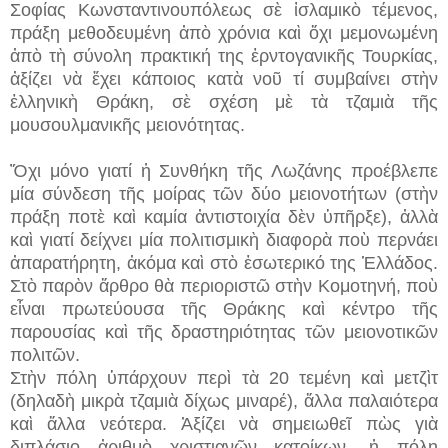
Σοφίας Κωνσταντινουπόλεως σὲ ἰσλαμικὸ τέμενος,
πράξη μεθοδευμένη ἀπὸ χρόνια καὶ ὄχι μεμονωμένη
ἀπὸ τὴ σύνολη πρακτική της ἐρντογανικῆς Τουρκίας,
ἀξίζει νὰ ἔχει κάποιος κατὰ νοῦ τί συμβαίνει στὴν
ἑλληνικὴ Θράκη, σὲ σχέση μὲ τὰ τζαμιὰ τῆς
μουσουλμανικῆς μειονότητας.
Ὄχι μόνο γιατί ἡ Συνθήκη τῆς Λωζάνης προέβλεπε
μία σύνδεση τῆς μοίρας τῶν δύο μειονοτήτων (στὴν
πράξη ποτὲ καὶ καμία ἀντιστοιχία δὲν ὑπῆρξε), ἀλλὰ
καὶ γιατί δείχνει μία πολιτισμικὴ διαφορὰ ποὺ περνάει
ἀπαρατήρητη, ἀκόμα καὶ στὸ ἐσωτερικό της Ἑλλάδος.
Στὸ παρὸν ἄρθρο θὰ περιοριστῶ στὴν Κομοτηνή, ποὺ
εἶναι πρωτεύουσα τῆς Θράκης καὶ κέντρο τῆς
παρουσίας καὶ τῆς δραστηριότητας τῶν μειονοτικῶν
πολιτῶν.
Στὴν πόλη ὑπάρχουν περὶ τὰ 20 τεμένη καὶ μετζὶτ
(δηλαδὴ μικρὰ τζαμιὰ δίχως μιναρέ), ἄλλα παλαιότερα
καὶ ἄλλα νεότερα. Ἀξίζει νὰ σημειωθεῖ πὼς γιὰ
διπλάσιο ἀριθμὸ χριστιανῶν κατοίκων, ἡ πόλη