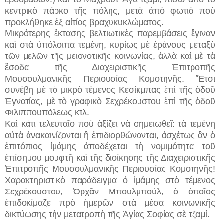
κεντρικὸ πάρκο τῆς πόλης, μετὰ ἀπὸ φωτιὰ ποὺ
προκλήθηκε ἐξ αἰτίας βραχυκυκλώματος.
Μικρότερης ἔκτασης βελτιωτικὲς παρεμβάσεις ἔγιναν
καὶ στὰ ὑπόλοιπα τεμένη, κυρίως μὲ ἐράνους μεταξὺ
τῶν μελῶν τῆς μειονοτικῆς κοινωνίας, ἀλλὰ καὶ μὲ τὰ
ἔσοδα τῆς Διαχειριστικῆς Ἐπιτροπῆς
Μουσουλμανικῆς Περιουσίας Κομοτηνῆς. Ἔτσι
συνέβη μὲ τὸ μικρὸ τέμενος Κεσίκμπας ἐπὶ τῆς ὁδοῦ
Ἐγνατίας, μὲ τὸ γραφικὸ Σεχρέκουστου ἐπὶ τῆς ὁδοῦ
Φιλιππουπόλεως κτλ.
Καὶ κάτι τελευταῖο ποὺ ἀξίζει νὰ σημειωθεῖ: τὰ τεμένη
αὐτὰ ἀνακαινίζονται ἢ ἐπιδιορθώνονται, ἀσχέτως ἂν ὁ
ἐπιτόπιος ἰμάμης ἀποδέχεται τὴ νομιμότητα τοῦ
ἐπίσημου μουφτῆ καὶ τῆς διοίκησης τῆς Διαχειριστικῆς
Ἐπιτροπῆς Μουσουλμανικῆς Περιουσίας Κομοτηνῆς!
Χαρακτηριστικὸ παράδειγμα ὁ ἰμάμης στὸ τέμενος
Σεχρέκουστου, Ὀρχᾶν Μπουλμπούλ, ὁ ὁποῖος
ἐπιδοκίμαζε πρὸ ἡμερῶν στὰ μέσα κοινωνικῆς
δικτύωσης τὴν μετατροπὴ τῆς Ἁγίας Σοφίας σὲ τζαμί.