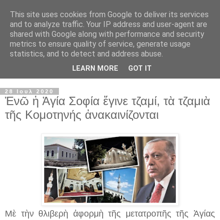
This site uses cookies from Google to deliver its services
and to analyze traffic. Your IP address and user-agent are
shared with Google along with performance and security
metrics to ensure quality of service, generate usage
statistics, and to detect and address abuse.
LEARN MORE
GOT IT
▼
28 Ιουλ 2020
Ἐνῶ ἡ Ἁγία Σοφία ἔγινε τζαμί, τὰ τζαμιὰ
τῆς Κομοτηνής ἀνακαινίζονται
Μὲ τὴν θλιβερὴ ἀφορμὴ τῆς μετατροπῆς τῆς Ἁγίας