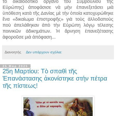
τὸ δικαιοδοτικὸ ὄργανο τοῦ Συμβουλίου τῆς
Εὐρώπης) ἀποφάσισε νὰ μὴν ἐπανεξετάσει μιὰ
ὑπόθεση κατὰ τῆς Δανίας μὲ τὴν ὁποία κατοχυρώθηκε
ἕνα «δικαίωμα ἐπιστροφῆς» γιὰ τοὺς ἀλλοδαποὺς
ποὺ ἀπελάθηκαν ἀπὸ τὴν Εὐρώπη λόγῳ τέλεσης
ποινικῶν ἀδικημάτων. Ἡ ἄρνηση ἐπανεξέτασης
ἀφοροῦσε μιὰ ἀπόφαση...
Διανοητής
Δεν υπάρχουν σχόλια:
25 Μαρ 2025
25η Μαρτίου: Τὸ σπαθὶ τῆς
Ἐπανάστασης ἀκονίστηκε στὴν πέτρα
τῆς πίστεως!