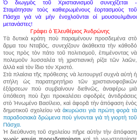
Ὁ διωγμὸς τοῦ Χριστιανισμοῦ συνεχίζεται -
Σταμάτησαν τοὺς καθιερωμένους ἑορτασμοὺς τοῦ
Πάσχα γιὰ νὰ μὴν ἐνοχλοῦνται οἱ μουσουλμᾶνοι
μετανάστες!
Γράφει ὁ Ἐλευθέριος Ἀνδρώνης
Τὰ δυτικὰ κράτη ποὺ παραμένουν προσδεμένα στὸ
ἅρμα του Νταβός, συνεχίζουν ἀκάθεκτα τὴν κάθοδό
τους πρὸς τὸν πάτο τοῦ πολιτισμοῦ, ἐπιμένοντας νὰ
πολεμοῦν λυσσαλέα τὴ χριστιανικὴ ρίζα τῶν λαῶν,
ἀλλὰ καὶ τὸν ἴδιο τόν Χριστό.
Στὰ πλαίσια τῆς πρόθεσης νὰ λειτουργεῖ συχνὰ αὐτὴ ἡ
στήλη ὡς παρατηρητήριο τῶν χριστιανοφοβικῶν
ἐξάρσεων ποὺ συμβαίνουν διεθνῶς, ἀναφέρω μιὰ
ὑπόθεση ποὺ ἔχει προκαλέσει σφοδρὲς ἀντιδράσεις
στὸ Ἡνωμένο Βασίλειο, καὶ ἀφορᾶ τὴν ἀπόφαση ἑνὸς
δημοτικοῦ σχολείου νὰ
ἀκυρώσει γιὰ πρώτη φορὰ τὰ
παραδοσιακὰ δρώμενα ποὺ γίνονται γιὰ τὴ γιορτὴ τοῦ
Πάσχα.
Ἡ διεύθυνση τοῦ σχολείου πῆρε αὐτὴν τὴν ἀπόφαση
χωρὶς καμία προειδοποίηση
καὶ τὴ γνωστοποίησε