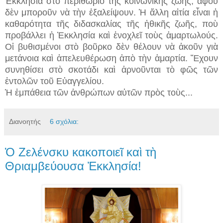
Ἐκκλησία στὸ περιθώριο τῆς κοινωνικῆς ζωῆς, ἀφοῦ
δὲν μποροῦν νὰ τὴν ἐξαλείψουν. Ἡ ἄλλη αἰτία εἶναι ἡ
καθαρότητα τῆς διδασκαλίας τῆς ἠθικῆς ζωῆς, ποὺ
προβάλλει ἡ Ἐκκλησία καὶ ἐνοχλεῖ τοὺς ἁμαρτωλούς.
Οἱ βυθισμένοι στὸ βοῦρκο δὲν θέλουν νὰ ἀκοῦν γιὰ
μετάνοια καὶ ἀπελευθέρωση ἀπὸ τὴν ἁμαρτία. Ἔχουν
συν­ηθίσει στὸ σκοτάδι καὶ ἀρνοῦνται τὸ φῶς τῶν
ἐντολῶν τοῦ Εὐαγγελίου.
Ἡ ἐμπάθεια τῶν ἀνθρώπων αὐτῶν πρὸς τοὺς...
Διανοητής
6 σχόλια:
Ὁ Ζελένσκυ κακοποιεῖ καὶ τὴ
Θριαμβεύουσα Ἐκκλησία!