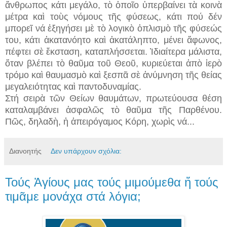
ἄνθρωπος κάτι μεγάλο, τὸ ὁποῖο ὑπερβαίνει τὰ κοινὰ
μέτρα καὶ τοὺς νόμους τῆς φύσεως, κάτι πού δέν
μπορεῖ νά ἐξηγήσει μὲ τὸ λογικὸ ὁπλισμὸ τῆς φύσεώς
του, κάτι ἀκατανόητο καὶ ἀκατάληπτο, μένει ἄφωνος,
πέφτει σὲ ἔκσταση, καταπλήσσεται. Ἰδιαίτερα μάλιστα,
ὅταν βλέπει τὸ θαῦμα τοῦ Θεοῦ, κυριεύεται ἀπὸ ἱερὸ
τρόμο καὶ θαυμασμὸ καὶ ξεσπᾶ σὲ ἀνύμνηση τῆς θείας
μεγαλειότητας καὶ παντοδυναμίας.
Στή σειρὰ τῶν Θείων θαυμάτων, πρωτεύουσα θέση
καταλαμβάνει ἀσφαλῶς τὸ θαῦμα τῆς Παρθένου.
Πῶς, δηλαδὴ, ἡ ἀπειρόγαμος Κόρη, χωρὶς νά...
Διανοητής
Δεν υπάρχουν σχόλια:
Τούς Ἁγίους μας τούς μιμούμεθα ἤ τούς
τιμᾶμε μονάχα στά λόγια;