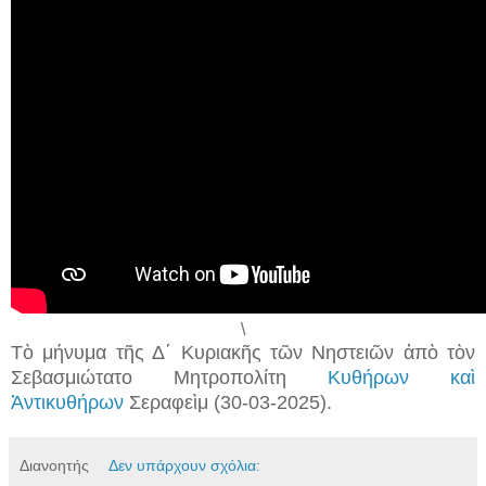
\
Τὸ μήνυμα τῆς Δ΄ Κυριακῆς τῶν Νηστειῶν ἀπὸ τὸν
Σεβασμιώτατο Μητροπολίτη
Κυθήρων καὶ
Ἀντικυθήρων
Σεραφεὶμ (30-03-2025).
Διανοητής
Δεν υπάρχουν σχόλια: