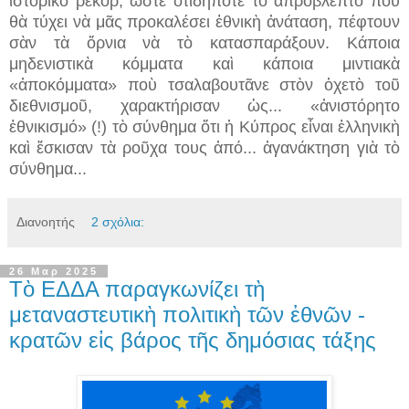
ἱστορικὸ ρεκόρ, ὥστε ὁτιδήποτε τὸ ἀπρόβλεπτο ποὺ
θὰ τύχει νὰ μᾶς προκαλέσει ἐθνικὴ ἀνάταση, πέφτουν
σὰν τὰ ὄρνια νὰ τὸ κατασπαράξουν. Κάποια
μηδενιστικὰ κόμματα καὶ κάποια μιντιακὰ
«ἀποκόμματα» ποὺ τσαλαβουτᾶνε στὸν ὀχετὸ τοῦ
διεθνισμοῦ, χαρακτήρισαν ὡς... «ἀνιστόρητο
ἐθνικισμό» (!) τὸ σύνθημα ὅτι ἡ Κύπρος εἶναι ἑλληνικὴ
καὶ ἔσκισαν τὰ ροῦχα τους ἀπό... ἀγανάκτηση γιὰ τὸ
σύνθημα...
Διανοητής
2 σχόλια:
26 Μαρ 2025
Τὸ ΕΔΔΑ παραγκωνίζει τὴ
μεταναστευτικὴ πολιτικὴ τῶν ἐθνῶν -
κρατῶν εἰς βάρος τῆς δημόσιας τάξης