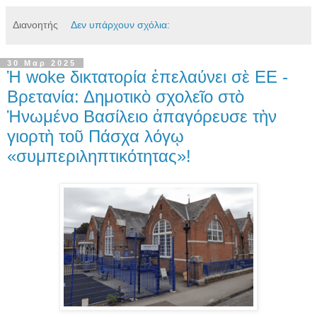
Διανοητής
Δεν υπάρχουν σχόλια:
30 Μαρ 2025
Ἡ woke δικτατορία ἐπελαύνει σὲ ΕΕ -
Βρετανία: Δημοτικὸ σχολεῖο στὸ
Ἡνωμένο Βασίλειο ἀπαγόρευσε τὴν
γιορτὴ τοῦ Πάσχα λόγῳ
«συμπεριληπτικότητας»!