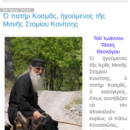
29 Μαρ 2025
Ὁ πατὴρ Κοσμᾶς, ἡγούμενος τῆς
Μονῆς Στομίου Κονίτσης
Τοῦ Ἰωάννου
Τάτση,
Θεολόγου
Ὁ ἡγούμενος
τῆς ἱερᾶς Μονῆς
Στομίου
Κονίτσης, ὁ
πατὴρ Κοσμᾶς,
ὁ καλόγερος,
ὅπως συνήθιζαν
νὰ τὸν
ἀποκαλοῦν
κυρίως οἱ Κάτω
Κονιτσιῶτες,