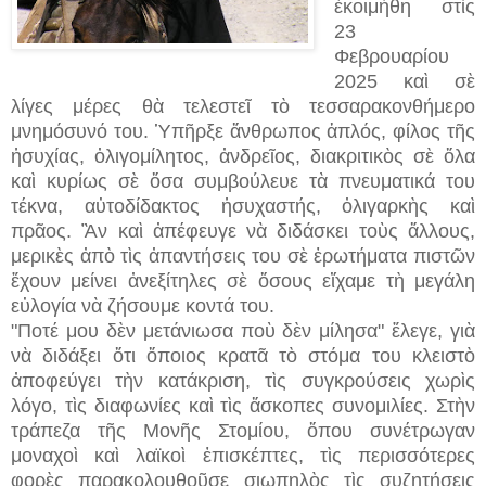
ἐκοιμήθη στὶς
23
Φεβρουαρίου
2025 καὶ σὲ
λίγες μέρες θὰ τελεστεῖ τὸ τεσσαρακονθήμερο
μνημόσυνό του. Ὑπῆρξε ἄνθρωπος ἁπλός, φίλος τῆς
ἡσυχίας, ὀλιγομίλητος, ἀνδρεῖος, διακριτικὸς σὲ ὅλα
καὶ κυρίως σὲ ὅσα συμβούλευε τὰ πνευματικά του
τέκνα, αὐτοδίδακτος ἡσυχαστής, ὀλιγαρκὴς καὶ
πρᾶος. Ἂν καὶ ἀπέφευγε νὰ διδάσκει τοὺς ἄλλους,
μερικὲς ἀπὸ τὶς ἀπαντήσεις του σὲ ἐρωτήματα πιστῶν
ἔχουν μείνει ἀνεξίτηλες σὲ ὅσους εἴχαμε τὴ μεγάλη
εὐλογία νὰ ζήσουμε κοντά του.
"Ποτέ μου δὲν μετάνιωσα ποὺ δὲν μίλησα" ἔλεγε, γιὰ
νὰ διδάξει ὅτι ὅποιος κρατᾶ τὸ στόμα του κλειστὸ
ἀποφεύγει τὴν κατάκριση, τὶς συγκρούσεις χωρὶς
λόγο, τὶς διαφωνίες καὶ τὶς ἄσκοπες συνομιλίες. Στὴν
τράπεζα τῆς Μονῆς Στομίου, ὅπου συνέτρωγαν
μοναχοὶ καὶ λαϊκοὶ ἐπισκέπτες, τὶς περισσότερες
φορὲς παρακολουθοῦσε σιωπηλὸς τὶς συζητήσεις