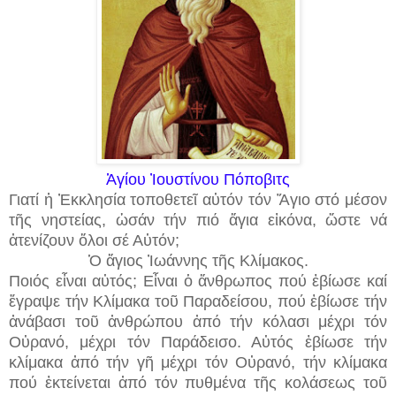
Ἁγίου Ἰουστίνου Πόποβιτς
Γιατί ἡ Ἐκκλησία τοποθετεῖ αὐτόν τόν Ἅγιο στό μέσον
τῆς νηστείας, ὡσάν τήν πιό ἅγια εἰκόνα, ὥστε νά
ἀτενίζουν ὅλοι σέ Αὐτόν;
Ὁ ἅγιος Ἰωάννης τῆς Κλίμακος.
Ποιός εἶναι αὐτός; Εἶναι ὁ ἄνθρωπος πού ἐβίωσε καί
ἔγραψε τήν Κλίμακα τοῦ Παραδείσου, πού ἐβίωσε τήν
ἀνάβασι τοῦ ἀνθρώπου ἀπό τήν κόλασι μέχρι τόν
Οὐρανό, μέχρι τόν Παράδεισο. Αὐτός ἐβίωσε τήν
κλίμακα ἀπό τήν γῆ μέχρι τόν Οὐρανό, τήν κλίμακα
πού ἐκτείνεται ἀπό τόν πυθμένα τῆς κολάσεως τοῦ