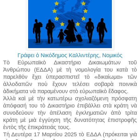
Γράφει ὁ Νικόδημος Καλλιντέρης, Νομικός
Τὸ Εὐρωπαϊκὸ Δικαστήριο Δικαιωμάτων τοῦ
Ἀνθρώπου (ΕΔΔΑ) μὲ τὴ νομολογία του κατὰ τὸ
παρελθὸν ἔχει ὑπερασπιστεῖ τὸ «δικαίωμα» τῶν
ἀλλοδαπῶν ποὺ ἔχουν τελέσει σοβαρὰ ποινικὰ
ἀδικήματα νὰ παραμένουν στὸ εὐρωπαϊκὸ ἔδαφος.
Ἀλλὰ καὶ μὲ τὴν κατωτέρω σχολιαζόμενη πρόσφατη
ἀπόφασή του τὸ Δικαστήριο ἐπιβάλλει στὰ κράτη νὰ
συνοδεύουν τὴν ἀπέλαση ἐγκληματιῶν ἀπὸ τρίτα
κράτη μὲ μιὰ ἐγγύηση τῆς δυνατότητας ἐπιστροφῆς
ἐντὸς τῆς ἐπικράτειάς τους.
Τὴ Δευτέρα 17 Μαρτίου 2025 τὸ ΕΔΔΑ (πρόκειται γιὰ