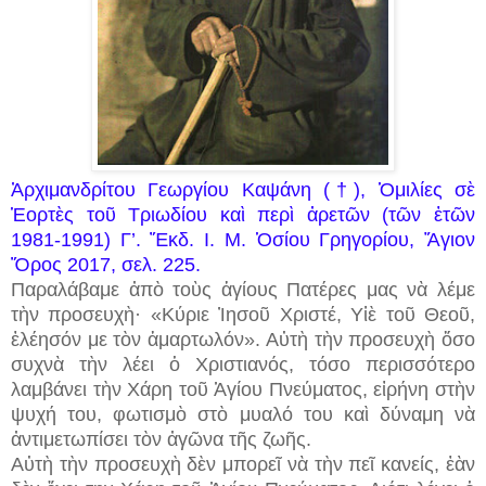
Ἀρχιμανδρίτου Γεωργίου
Καψάνη
(†)
, Ὁμιλίες σὲ
Ἑορτὲς τοῦ Τριωδίου καὶ περὶ ἀρετῶν (τῶν ἐτῶν
1981-1991) Γ’. Ἔκδ. Ι. Μ. Ὁσίου Γρηγορίου, Ἅγιον
Ὅρος 2017, σελ. 225.
Παραλάβαμε ἀπὸ τοὺς ἁγίους Πατέρες μας νὰ λέμε
τὴν προσευχὴ· «Κύριε Ἰησοῦ Χριστέ, Υἱὲ τοῦ Θεοῦ,
ἐλέησόν με τὸν ἁμαρτωλόν». Αὐτὴ τὴν προσευχὴ ὅσο
συχνὰ τὴν λέει ὁ Χριστιανός, τόσο περισσότερο
λαμβάνει τ
ὴ
ν Χάρη τοῦ Ἁγίου Πνεύματος, εἰρήνη στὴν
ψυχή του, φωτισμὸ στὸ μυαλό του καὶ δύναμη νὰ
ἀντιμετωπίσει τὸν ἀγῶνα τῆς ζωῆς.
Αὐτὴ τὴν προσευχὴ δὲν μπορεῖ νὰ τὴν πεῖ κανείς, ἐὰν