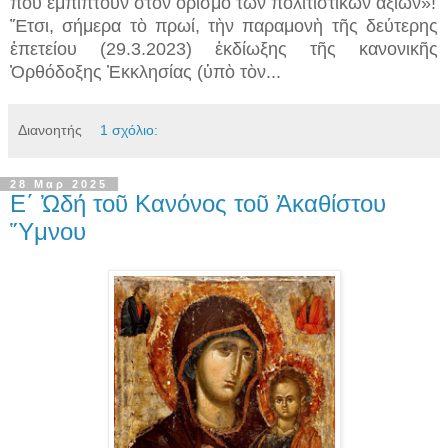
ποὺ ἐμπίπτουν στὸν ὁρισμὸ τῶν πολιτιστικῶν ἀξιῶν»!
Ἔτσι, σήμερα τὸ πρωί, τὴν παραμονὴ τῆς δεύτερης
ἐπετείου (29.3.2023) ἐκδίωξης τῆς κανονικῆς
Ὀρθόδοξης Ἐκκλησίας (ὑπὸ τὸν...
Διανοητής
1 σχόλιο:
28 Μαρ 2025
Ε΄ Ὠδή τοῦ Κανόνος τοῦ Ἀκαθίστου
Ὕμνου