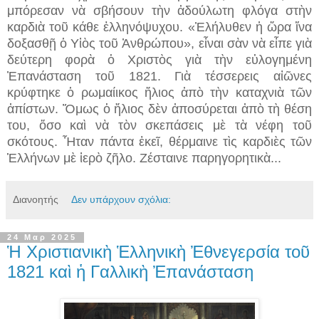
μπόρεσαν νὰ σβήσουν τὴν ἀδούλωτη φλόγα στὴν
καρδιὰ τοῦ κάθε ἑλληνόψυχου. «Ἐλήλυθεν ἡ ὥρα ἵνα
δοξασθῇ ὁ Υἱὸς τοῦ Ἀνθρώπου», εἶναι σὰν νὰ εἶπε γιὰ
δεύτερη φορὰ ὁ Χριστὸς γιὰ τὴν εὐλογημένη
Ἐπανάσταση τοῦ 1821. Γιὰ τέσσερεις αἰῶνες
κρύφτηκε ὁ ρωμαίικος ἥλιος ἀπὸ τὴν καταχνιὰ τῶν
ἀπίστων. Ὅμως ὁ ἥλιος δὲν ἀποσύρεται ἀπὸ τὴ θέση
του, ὅσο καὶ νὰ τὸν σκεπάσεις μὲ τὰ νέφη τοῦ
σκότους. Ἦταν πάντα ἐκεῖ, θέρμαινε τὶς καρδιὲς τῶν
Ἑλλήνων μὲ ἱερὸ ζῆλο. Ζέσταινε παρηγορητικὰ...
Διανοητής
Δεν υπάρχουν σχόλια:
24 Μαρ 2025
Ἡ Χριστιανικὴ Ἑλληνικὴ Ἐθνεγερσία τοῦ
1821 καὶ ἡ Γαλλικὴ Ἐπανάσταση