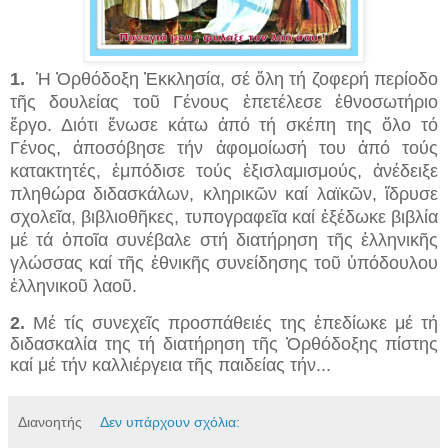
1.
Ἡ Ὀρθόδοξη Ἐκκλησία, σέ ὅλη τή ζοφερή περίοδο
τῆς δουλείας τοῦ Γένους ἐπετέλεσε ἐθνοσωτήριο
ἔργο. Διότι ἕνωσε κάτω ἀπό τή σκέπη της ὅλο τό
Γένος, ἀποσόβησε τήν ἀφομοίωσή του ἀπό τούς
κατακτητές, ἐμπόδισε τούς ἐξισλαμισμούς, ἀνέδειξε
πληθώρα διδασκάλων, κληρικῶν καί λαϊκῶν, ἵδρυσε
σχολεῖα, βιβλιοθῆκες, τυπογραφεῖα καί ἐξέδωκε βιβλία
μέ τά ὁποῖα συνέβαλε στή διατήρηση τῆς ἑλληνικῆς
γλώσσας καί τῆς ἐθνικῆς συνείδησης τοῦ ὑπόδουλου
ἑλληνικοῦ λαοῦ.
2.
Μέ τίς συνεχεῖς προσπάθειές της ἐπεδίωκε μέ τή
διδασκαλία της τή διατήρηση τῆς Ὀρθόδοξης πίστης
καί μέ τήν καλλιέργεια τῆς παιδείας τήν...
Διανοητής
Δεν υπάρχουν σχόλια: