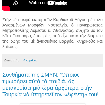
Στὴν νέα σειρὰ ἐκπομπῶν Καρδιακοῦ Λόγου μὲ τίτλο
Ἁγιασμένων Μορφῶν Νοσταλγία, ὁ Πανιερώτατος
Μητροπολίτης Λεμεσοῦ κ. Ἀθανάσιος, συζητᾶ μὲ τὸν
Νῖκο Γκουράρο, ἐμπειρίες ποὺ εἶχε κατὰ τὴν διάρκεια
τῆς ζωῆς του μὲ ἁγιασμένες μορφές, κληρικοὺς καὶ
λαϊκούς.
Διανοητής
4 σχόλια:
Συνθήματα τῆς ΣΜΥΝ: Ὅποιος
τιμωρήσει αὐτὰ τὰ παιδιά, ἂς
μετακομίσει μιὰ ὥρα ἀρχύτερα στὴν
Τουρκία νὰ ὑπηρετεῖ τον «ἐφέντη» του!