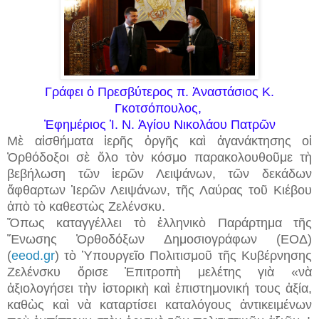
Γράφει ὁ Πρεσβύτερος π. Ἀναστάσιος Κ.
Γκοτσόπουλος,
Ἐφημέριος Ἱ. Ν. Ἁγίου Νικολάου Πατρῶν
Μὲ αἰσθήματα ἱερῆς ὀργῆς καὶ ἀγανάκτησης οἱ
Ὀρθόδοξοι σὲ ὅλο τὸν κόσμο παρακολουθοῦμε τὴ
βεβήλωση τῶν ἱερῶν Λειψάνων, τῶν δεκάδων
ἄφθαρτων Ἱερῶν Λειψάνων, τῆς Λαύρας τοῦ Κιέβου
ἀπὸ τὸ καθεστὼς Ζελένσκυ.
Ὅπως καταγγέλλει τὸ ἑλληνικὸ Παράρτημα τῆς
Ἕνωσης Ὀρθοδόξων Δημοσιογράφων (ΕΟΔ)
(
eeod.gr
) τὸ Ὑπουργεῖο Πολιτισμοῦ τῆς Κυβέρνησης
Ζελένσκυ ὅρισε Ἐπιτροπὴ μελέτης γιὰ «νὰ
ἀξιολογήσει τὴν ἱστορικὴ καὶ ἐπιστημονική τους ἀξία,
καθὼς καὶ νὰ καταρτίσει καταλόγους ἀντικειμένων