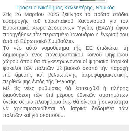
Γράφει ὁ Νικόδημος Καλλιντέρης, Νομικός
Στὶς 26 Μαρτίου 2025 ξεκίνησε τὸ πρῶτο στάδιο
ἐφαρμογῆς τοῦ εὐρωπαϊκοῦ Κανονισμοῦ γιὰ τὸν
Εὐρωπαϊκὸ Χῶρο Δεδομένων Ὑγείας (ΕΧΔΥ) ἀφοῦ
προηγήθηκε τὸν περασμένο Ἰανουάριο ἡ ἔγκρισή του
ἀπὸ τὸ Εὐρωπαϊκὸ Συμβούλιο.
Τὸ νέο αὐτὸ νομοθέτημα τῆς ΕΕ ἐπιδιώκει τὴ
δημιουργία ἑνὸς πανευρωπαϊκοῦ κοινοῦ ψηφιακοῦ
χώρου ὅπου θὰ συγκεντρώνονται οἱ ψηφιακοὶ ἰατρικοὶ
φάκελοι τῶν πολιτῶν μὲ βασικὸ σκοπὸ τὴν παροχὴ
πιὸ ἄμεσης καὶ βελτιωμένης ἰατροφαρμακευτικῆς
περίθαλψης ἐντὸς τῆς Ἕνωσης.
Μὲ τὶς νέες ρυθμίσεις θὰ ἐπιτευχθεῖ ἡ πλήρης
διασύνδεση τῶν ἐπί μέρους ἐθνικῶν συστημάτων
ὑγείας σὲ μία πλατφόρμα ἐνῷ θὰ δίνεται ἡ δυνατότητα
νὰ χρησιμοποιοῦνται τὰ ἰατρικὰ δεδομένα τῶν
πολιτῶν καὶ γιὰ σκοποὺς...