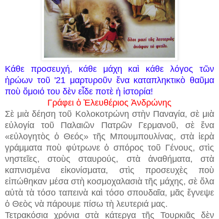
Κάθε προσευχή, κάθε μάχη καὶ κάθε λόγος τῶν
ἡρώων τοῦ '21 μαρτυροῦν ἕνα καταπληκτικὸ θαῦμα
ποὺ ὅμοιό του δὲν εἶδε ποτὲ ἡ ἱστορία!
Γράφει ὁ Ἐλευθέριος Ἀνδρώνης
Σὲ μιὰ δέηση τοῦ Κολοκοτρώνη στὴν Παναγία, σὲ μιὰ
εὐλογία τοῦ Παλαιῶν Πατρῶν Γερμανοῦ, σὲ ἕνα
«εὐλογητὸς ὁ Θεός» τ
ῆ
ς Μπουμπουλίνας, στὰ ἱερὰ
γράμματα ποὺ φύτρωνε ὁ σπόρος τοῦ Γένους, στὶς
νηστεῖες, στοὺς σταυρούς, στὰ ἀναθήματα, στὰ
καπνισμένα εἰκονίσματα, στὶς προσευχὲς ποὺ
εἰπώθηκαν μέσα στὴ κοσμοχαλασιὰ τῆς μάχης, σὲ ὅλα
αὐτὰ τὰ τόσο ταπεινὰ καὶ τόσο σπουδαῖα, μᾶς ἔγνεψε
ὁ Θεὸς νὰ πάρουμε πίσω τὴ λευτεριά μας.
Τετρακόσια χρόνια στὰ κάτεργα τῆς Τουρκιᾶς δὲν