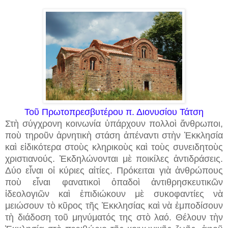
Τοῦ Πρωτοπρεσβυτέρου π. Διονυσίου Τάτση
Στὴ σύγχρονη κοινωνία ὑπάρχουν πολλοὶ ἄνθρωποι,
ποὺ τηροῦν ἀρνητικὴ στάση ἀπέναντι στὴν Ἐκκλησία
καὶ εἰδικότερα στοὺς κληρικοὺς καὶ τοὺς συνειδητοὺς
χριστιανούς. Ἐκδηλώνονται μὲ ποικίλες ἀντιδράσεις.
Δύο εἶναι οἱ κύριες αἰτίες. Πρόκειται γιὰ ἀνθρώπους
ποὺ εἶναι φανατικοὶ ὀπαδοὶ ἀντιθρησκευτικῶν
ἰδεολογιῶν καὶ ἐπιδιώκουν μὲ συκοφαντίες νὰ
μειώσουν τὸ κῦρος τῆς Ἐκκλησίας καὶ νὰ ἐμποδίσουν
τὴ διάδοση τοῦ μηνύματός της στὸ λαό. Θέλουν τὴν