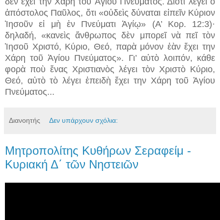
δὲν ἔχει την Χάρη τοῦ Ἁγίου Πνεύματος. Διότι λέγει ὁ
ἀπόστολος Παῦλος, ὅτι «οὐδεὶς δύναται εἰπεῖν Κύριον
Ἰησοῦν εἰ μὴ ἐν Πνεύματι Ἁγίῳ» (Α’ Κορ. 12:3)·
δηλαδή, «κανεὶς ἄνθρωπος δὲν μπορεῖ νὰ πεῖ τὸν
Ἰησοῦ Χριστό, Κύριο, Θεό, παρὰ μόνον ἐὰν ἔχει την
Χάρη τοῦ Ἁγίου Πνεύματος». Γι’ αὐτὸ λοιπόν, κάθε
φορὰ ποὺ ἕνας Χριστιανὸς λέγει τὸν Χριστὸ Κύριο,
Θεό, αὐτὸ τὸ λέγει ἐπειδὴ ἔχει την Χάρη τοῦ Ἁγίου
Πνεύματος...
Διανοητής
Δεν υπάρχουν σχόλια:
Μητροπολίτης Κυθήρων Σεραφείμ -
Κυριακή Δ΄ τῶν Νηστειῶν