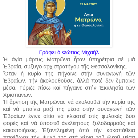
Γράφει ὁ Φώτιος Μιχαήλ
Ἡ ἁγία μάρτυς Ματρῶνα ἦταν ὑπηρέτρια σέ μιά
Ἑβραία, σύζυγο ἀρχιστρατήγου τῆς Θεσσαλονίκης.
Ὅταν ἡ κυρία της πήγαινε στήν συναγωγή τῶν
Ἑβραίων, τήν ἀκολουθοῦσε, ἀλλά ποτέ δέν ἔμπαινε
μέσα. Γύριζε πίσω καί πήγαινε στήν Ἐκκλησία τῶν
Χριστιανῶν.
Ἡ ἄρνηση τῆς Ματρῶνας νά ἀκολουθεῖ τήν κυρία της
καί νά μπαίνει μαζί της μέσα στήν συναγωγή τῶν
Ἑβραίων ἔγινε αἰτία νά κλειστεῖ στίς φυλακές δύο
φορές καί νά ὑποστεῖ ἀνελέητους ξυλοδαρμούς καί
κακοποιήσεις. Ἐξαντλημένη ἀπό τήν κακοπάθεια
παρέδωσε τήν ψυχή της στά χέρια τοῦ Θεοῦ μέσα