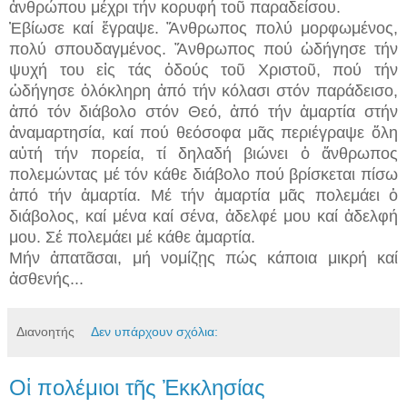
ἀνθρώπου μέχρι τήν κορυφή τοῦ παραδείσου.
Ἐβίωσε καί ἔγραψε. Ἄνθρωπος πολύ μορφωμένος,
πολύ σπουδαγμένος. Ἄνθρωπος πού ὡδήγησε τήν
ψυχή του εἰς τάς ὁδούς τοῦ Χριστοῦ, πού τήν
ὡδήγησε ὁλόκληρη ἀπό τήν κόλασι στόν παράδεισο,
ἀπό τόν διάβολο στόν Θεό, ἀπό τήν ἁμαρτία στήν
ἀναμαρτησία, καί πού θεόσοφα μᾶς περιέγραψε ὅλη
αὐτή τήν πορεία, τί δηλαδή βιώνει ὁ ἄνθρωπος
πολεμώντας μέ τόν κάθε διάβολο πού βρίσκεται πίσω
ἀπό τήν ἁμαρτία. Μέ τήν ἁμαρτία μᾶς πολεμάει ὁ
διάβολος, καί μένα καί σένα, ἀδελφέ μου καί ἀδελφή
μου. Σέ πολεμάει μέ κάθε ἁμαρτία.
Μήν ἀπατᾶσαι, μή νομίζῃς πώς κάποια μικρή καί
ἀσθενής...
Διανοητής
Δεν υπάρχουν σχόλια:
Οἱ πολέμιοι τῆς Ἐκκλησίας