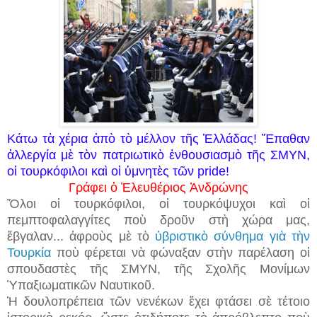
Κάτω τὰ χέρια ἀπὸ τὸ μέλλον τῆς Ἑλλάδας! Ἔπαθαν
ἀλλεργία μὲ τὸν πατριωτικὸ ἐνθουσιασμὸ τῆς ΣΜΥΝ,
οἱ τουρκόφιλοι καὶ οἱ ὑμνητὲς τῶν pride!
Γράφει ὁ Ἐλευθέριος Ἀνδρώνης
Ὅλοι οἱ τουρκόφιλοι, οἱ τουρκόψυχοι καὶ οἱ
πεμπτοφαλαγγίτες ποὺ δροῦν στὴ χώρα μας,
ἔβγαλαν... ἀφροὺς μὲ τὸ
ὑβριστικὸ σύνθημα γιὰ τὴν
Τουρκία
ποὺ φέρεται νὰ φώναξαν στὴν παρέλαση οἱ
σπουδαστὲς τῆς ΣΜΥΝ, τῆς Σχολῆς Μονίμων
Ὑπαξιωματικῶν Ναυτικοῦ.
Ἡ δουλοπρέπεια τῶν νενέκων ἔχει φτάσει σὲ τέτοιο