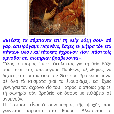
«Ἐξέστη τὰ σύμπαντα ἐπὶ τῇ θείᾳ δόξῃ σου· σύ
γάρ, ἀπειρόγαμε Παρθένε, ἔσχες ἐν μήτρᾳ τὸν ἐπὶ
πάντων Θεὸν καὶ τέτοκας ἄχρονον Υἱόν, πᾶσι τοῖς
ὑμνοῦσι σε, σωτηρίαν βραβεύοντα».
Ὅλος ὁ κόσμος ἔμεινε ἔκπληκτος γιά τή θεία δόξα
σου· διότι σύ, ἀπειρόγαμε Παρθένε, ἀξιώθηκες νά
δεχτεῖς στή μήτρα σου τὸν Θεό πού βρίσκεται πάνω
σὲ ὅλα τὰ κτίσματα (καὶ τὰ ἐξουσιάζει), καὶ ἔχεις
γεννήσει τὸν ἄχρονο Υἱὸ τοῦ Πατρός, ὁ ὁποῖος χαρίζει
τή σωτηρία σὰν βραβεῖο σὲ ὅσους μὲ εὐλάβεια σὲ
ἀνυμνοῦν.
Ἡ ἔκσταση εἶναι ὁ συνεπαρμὸς τῆς ψυχῆς πού
γεννιέται μπροστὰ στό θαῦμα. Βλέποντας ὁ