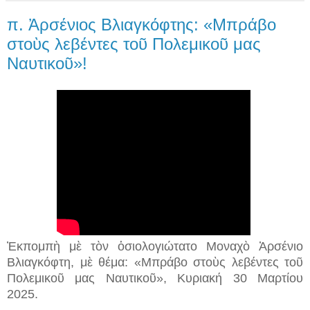
π. Ἀρσένιος Βλιαγκόφτης: «Μπράβο
στοὺς λεβέντες τοῦ Πολεμικοῦ μας
Ναυτικοῦ»!
Ἐκπομπὴ μὲ τὸν ὁσιολογιώτατο Μοναχὸ Ἀρσένιο
Βλιαγκόφτη, μὲ θέμα: «Μπράβο στοὺς λεβέντες τοῦ
Πολεμικοῦ μας Ναυτικοῦ», Κυριακή 30 Μαρτίου
2025.