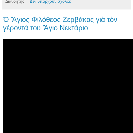
Διανοητής
Δεν υπάρχουν σχόλια:
Ὁ Ἅγιος Φιλόθεος Ζερβάκος γιὰ τὸν
γέροντά του Ἅγιο Νεκτάριο