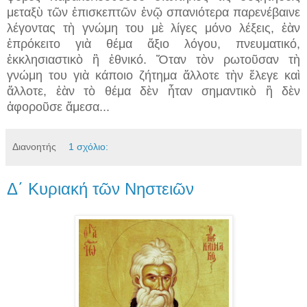
μεταξὺ τῶν ἐπισκεπτῶν ἐνῷ σπανιότερα παρενέβαινε
λέγοντας τὴ γνώμη του μὲ λίγες μόνο λέξεις, ἐὰν
ἐπρόκειτο γιὰ θέμα ἄξιο λόγου, πνευματικό,
ἐκκλησιαστικὸ ἢ ἐθνικό. Ὅταν τὸν ρωτοῦσαν τὴ
γνώμη του γιὰ κάποιο ζήτημα ἄλλοτε τὴν ἔλεγε καὶ
ἄλλοτε, ἐὰν τὸ θέμα δὲν ἦταν σημαντικὸ ἢ δὲν
ἀφοροῦσε ἄμεσα...
Διανοητής
1 σχόλιο:
Δ΄ Κυριακή τῶν Νηστειῶν