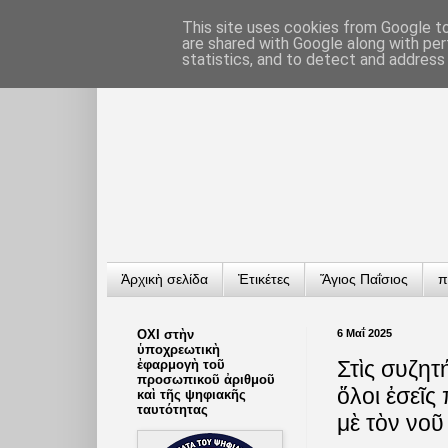
This site uses cookies from Google to 
are shared with Google along with per
statistics, and to detect and address
Ἀρχικὴ σελίδα
Ἐτικέτες
Ἅγιος Παΐσιος
π
ΟΧΙ στὴν
6 Μαΐ 2025
ὑποχρεωτικὴ
Στὶς συζητ
ἐφαρμογὴ τοῦ
προσωπικοῦ ἀριθμοῦ
ὅλοι ἐσεῖς
καὶ τῆς ψηφιακῆς
ταυτότητας
μὲ τὸν νοῦ