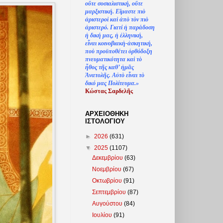
ο
ὔ
τε σοσιαλιστική, ο
ὔ
τε
μαρξιστική. Ε
ἴ
μαστε πι
ὸ
ἀ
ριστερο
ὶ
κα
ὶ
ἀ
π
ὸ
τ
ὸ
ν πι
ὸ
ἀ
ριστερό. Γιατί
ἡ
παράδοση
ἡ
δική μας,
ἡ
ἑ
λληνική,
ε
ἶ
ναι κοινοβιακ
ὴ
-
ἀ
σκητική,
πο
ὺ
προϋποθέτει
ὀ
ρθόδοξη
πνευματικότητα κα
ὶ
τ
ὸ
ἦ
θος τ
ῆ
ς καθ’
ἠ
μ
ᾶ
ς
Ἀ
νατολ
ῆ
ς. Α
ὐ
τ
ὸ
ε
ἶ
ναι τ
ὸ
δικό μας Πολίτευμα.»
Κώστας Σαρδελ
ῆ
ς
ΑΡΧΕΙΟΘΗΚΗ
ΙΣΤΟΛΟΓΙΟΥ
►
2026
(631)
▼
2025
(1107)
Δεκεμβρίου
(63)
Νοεμβρίου
(67)
Οκτωβρίου
(91)
Σεπτεμβρίου
(87)
Αυγούστου
(84)
Ιουλίου
(91)