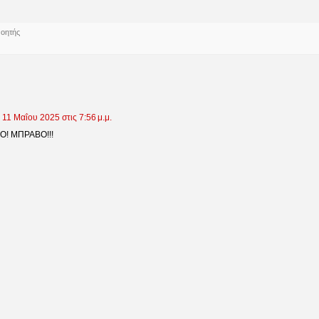
νοητής
11 Μαΐου 2025 στις 7:56 μ.μ.
Ο! ΜΠΡΑΒΟ!!!