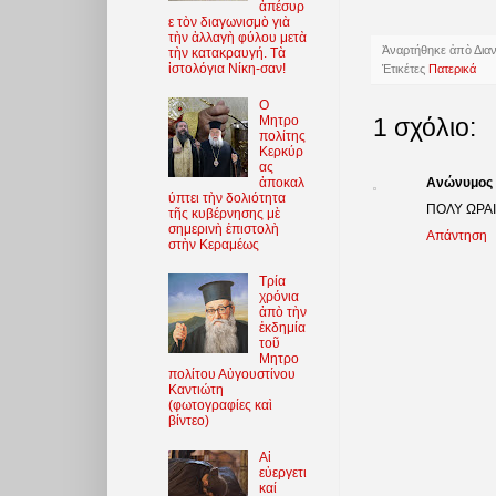
ἀπέσυρ
ε τὸν διαγωνισμὸ γιὰ
τὴν ἀλλαγὴ φύλου μετὰ
Ἀναρτήθηκε ἀπὸ
Δια
τὴν κατακραυγή. Τὰ
ἱστολόγια Νίκη-σαν!
Ἐτικέτες
Πατερικά
O
Μητρο
1 σχόλιο:
πολίτης
Κερκύρ
ας
ἀποκαλ
Ανώνυμος
ύπτει τὴν δολιότητα
ΠΟΛΥ ΩΡΑΙ
τῆς κυβέρνησης μὲ
σημερινὴ ἐπιστολὴ
Απάντηση
στὴν Κεραμέως
Τρία
χρόνια
ἀπὸ τὴν
ἐκδημία
τοῦ
Μητρο
πολίτου Αὐγουστίνου
Καντιώτη
(φωτoγραφίες καὶ
βίντεο)
Αἱ
εὐεργετι
καί