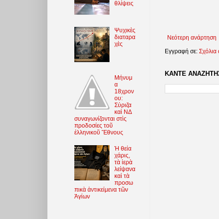
θλίψεις
Ψυχικὲς
διαταρα
Νεότερη ανάρτηση
χὲς
Εγγραφή σε:
Σχόλια
ΚΑΝΤΕ ΑΝΑΖΗΤΗΣ
Μήνυμ
α
18χρον
ου:
Σύριζα
καὶ ΝΔ
συναγωνίζονται στὶς
προδοσίες τοῦ
ἑλληνικοῦ Ἔθνους
Ἡ θεία
χάρις,
τὰ ἱερὰ
λείψανα
καὶ τὰ
προσω
πικὰ ἀντικείμενα τῶν
Ἁγίων