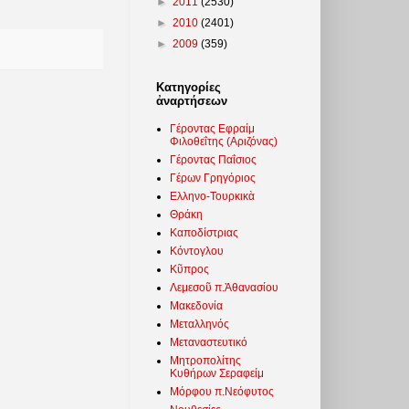
►
2011
(2530)
►
2010
(2401)
►
2009
(359)
Κατηγορίες
ἀναρτήσεων
Γέροντας Εφραίμ
Φιλοθεΐτης (Αριζόνας)
Γέροντας Παΐσιος
Γέρων Γρηγόριος
Ελληνο-Τουρκικὰ
Θράκη
Καποδίστριας
Κόντογλου
Κῦπρος
Λεμεσοῦ π.Ἀθανασίου
Μακεδονία
Μεταλληνός
Μεταναστευτικό
Μητροπολίτης
Κυθήρων Σεραφείμ
Μόρφου π.Νεόφυτος