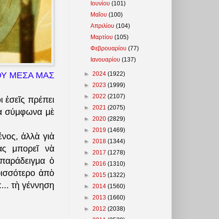
Ιουνίου
(101)
Μαΐου
(100)
Απριλίου
(104)
Μαρτίου
(105)
Φεβρουαρίου
(77)
Ιανουαρίου
(137)
►
2024
(1922)
ΟΥ ΜΕΣΑ ΜΑΣ
►
2023
(1999)
►
2022
(2107)
ι ἐσεῖς πρέπει
►
2021
(2075)
λὰ σύμφωνα μὲ
►
2020
(2829)
►
2019
(1469)
νος, ἀλλὰ γιὰ
►
2018
(1344)
ας μπορεῖ νὰ
►
2017
(1278)
παράδειγμα ὁ
►
2016
(1310)
ρισσότερο ἀπὸ
►
2015
(1322)
...
τὴ γέννηση
►
2014
(1560)
►
2013
(1660)
►
2012
(2038)