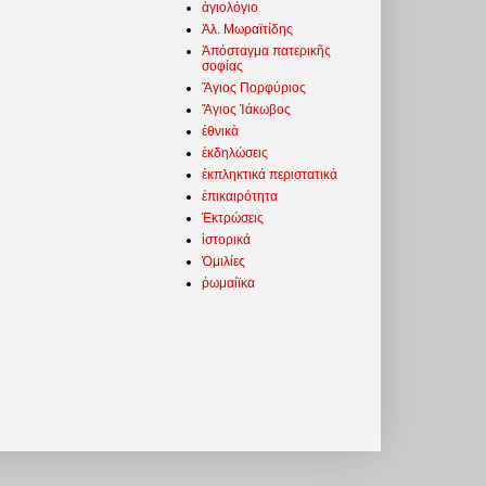
ἁγιολόγιο
Ἀλ. Μωραϊτίδης
Ἀπόσταγμα πατερικῆς
σοφίας
Ἅγιος Πορφύριος
Ἅγιος Ἰάκωβος
ἐθνικὰ
ἐκδηλώσεις
ἐκπληκτικά περιστατικά
ἐπικαιρότητα
Ἐκτρώσεις
ἱστορικά
Ὁμιλίες
ῥωμαίϊκα