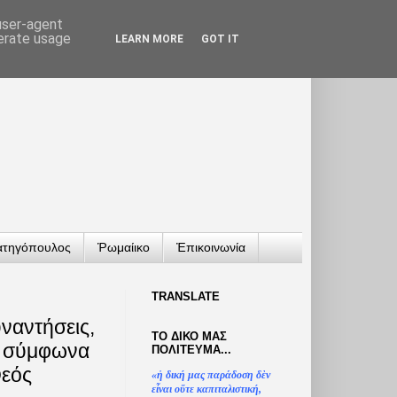
 user-agent
nerate usage
LEARN MORE
GOT IT
ατηγόπουλος
Ῥωμαίικο
Ἐπικοινωνία
TRANSLATΕ
υναντήσεις,
ΤΟ ΔΙΚΟ ΜΑΣ
τε σύμφωνα
ΠΟΛΙΤΕΥΜΑ...
Θεός
«
ἡ
δική μας παράδοση δ
ὲ
ν
ε
ἶ
ναι ο
ὔ
τε καπιταλιστική,