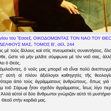
ονίου του Ἔσσεξ, ΟΙΚΟΔΟΜΩΝΤΑΣ ΤΟΝ ΝΑΟ ΤΟΥ ΘΕ
ΑΔΕΛΦΟΥΣ ΜΑΣ,
ΤΟΜΟΣ Β’, σέλ. 244
ις μὲ τοὺς ἄλλους καὶ στὶς πνευματικὲς συναντήσεις, ὅλο
θε, ὥστε νὰ μὴν μιλᾶτε σύμφωνα μὲ τὸν νοῦ σας, ἀλ
λει ὁ Θεός.
μιλοῦντες, ὁ νοῦς μας μπορεῖ νὰ εἶναι πολὺ ἀνεπτυγμέ
μη" αὐτὴ οἱ πλέον ἀξιόλογοι καθηγητὲς τῆς θεολογί
ιγότερα ἀπὸ τοὺς ἀγράμματους ἀνθρώπους, ὅπως γιὰ 
ὶμ τοῦ Σάρωφ ἦταν σχεδὸν ἀγράμματος, ἴσως λίγο πε
 Ἀλλὰ αὐτοὶ οἱ δύο ἄνθρωποι γνώριζαν αὐτὸ τὸ μυστήριο:
ῦ Θεοῦ στὴν καρδιά μας.