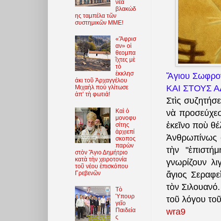
νέα
βλακώδ
ης ταμπέλα τῶν
συστημικῶν ΜΜΕ!
«Ἄφρισ
αν» οἱ
θεομπα
ῖχτες μὲ
τὸ
ἐκκλησ
Ἅγιου Σωφρ
άκι τοῦ Ἀρχαγγέλου
ΚΑΙ ΣΤΟΥΣ 
Μιχαὴλ ποὺ γλίτωσε
ἀπ’ τὴ φωτιά!
Στὶς συζητήσε
Καὶ ὁ
νὰ προσεύχεσ
μονοφυ
ἐκεῖνο ποὺ θέ
σίτης
ἀρχιεπί
Ἀνθρωπίνως ὁ
σκοπος
παρὼν
τὴν "ἐπιστή
στὸν Ἅγιο Δημήτριο
κατὰ τὴν χειροτονία
γνωρίζουν λ
τοῦ νέου ἐπισκόπου
Γρεβενῶν
ἅγιος Σεραφε
τὸν Σιλουανό.
Τὸ
Ὑπουρ
τοῦ λόγου το
γεῖο
Παιδεία
wra9
ς