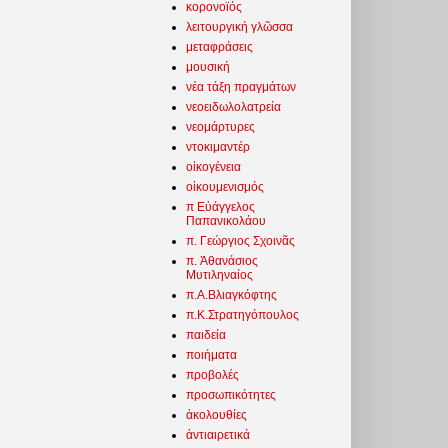
κορονοϊός
λειτουργική γλῶσσα
μεταφράσεις
μουσική
νέα τάξη πραγμάτων
νεοειδωλολατρεία
νεομάρτυρες
ντοκιμαντέρ
οἰκογένεια
οἰκουμενισμός
π Εὐάγγελος
Παπανικολάου
π. Γεώργιος Σχοινᾶς
π. Ἀθανάσιος
Μυτιληναίος
π.Α.Βλιαγκόφτης
π.Κ.Στρατηγόπουλος
παιδεία
ποιήματα
προβολές
προσωπικότητες
ἀκολουθίες
ἀντιαιρετικά