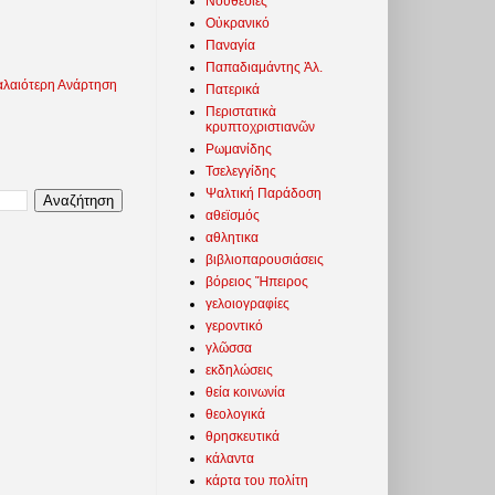
Νουθεσίες
Οὐκρανικό
Παναγία
Παπαδιαμάντης Ἀλ.
λαιότερη Ανάρτηση
Πατερικά
Περιστατικὰ
κρυπτοχριστιανῶν
Ρωμανίδης
Τσελεγγίδης
Ψαλτική Παράδοση
αθεϊσμός
αθλητικα
βιβλιοπαρουσιάσεις
βόρειος Ἤπειρος
γελοιογραφίες
γεροντικό
γλῶσσα
εκδηλώσεις
θεία κοινωνία
θεολογικά
θρησκευτικά
κάλαντα
κάρτα του πολίτη