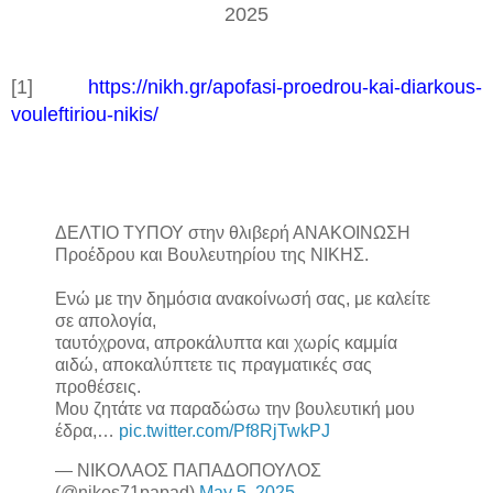
2025
[1]
https
://
nikh
.
gr
/
apofasi
-
proedrou
-
kai
-
diarkous
-
vouleftiriou
-
nikis
/
ΔΕΛΤΙΟ ΤΥΠΟΥ στην θλιβερή ΑΝΑΚΟΙΝΩΣΗ
Προέδρου και Βουλευτηρίου της ΝΙΚΗΣ.
Ενώ με την δημόσια ανακοίνωσή σας, με καλείτε
σε απολογία,
ταυτόχρονα, απροκάλυπτα και χωρίς καμμία
αιδώ, αποκαλύπτετε τις πραγματικές σας
προθέσεις.
Μου ζητάτε να παραδώσω την βουλευτική μου
έδρα,…
pic.twitter.com/Pf8RjTwkPJ
— ΝΙΚΟΛΑΟΣ ΠΑΠΑΔΟΠΟΥΛΟΣ
(@nikos71papad)
May 5, 2025