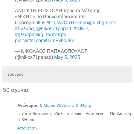
ΑΝΟΙΚΤΗ ΕΠΙΣΤΟΛΗ προς τα Μέλη της
«ΝΙΚΗΣ», το Βουλευτήριο και τον
Πρόεδρο.
https://t.co/wvOuTEHnp6
@nikhgreece
,
#Ελλαδα
,
@nikos71papad
,
#ΝΙΚΗ
,
#ηλεκτρονικη_ταυτοτητα
,
pic.twitter.com/93mPvbaJ9v
— ΝΙΚΟΛΑΟΣ ΠΑΠΑΔΟΠΟΥΛΟΣ
(@nikos71papad)
May 5, 2025
Γεροντικό
50 σχόλια:
Ανώνυμος
5 Μαΐου 2025 στις 9:34 μ.μ.
ο παπαδοπουλος εβαλε την νικη. Αντε γεια.... Πουλημενη
ΝΙΚΗ μας
Απάντηση