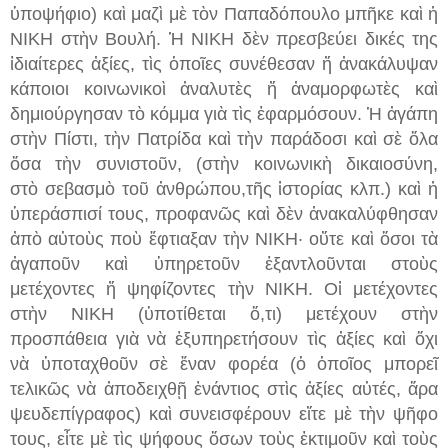
ὑποψήφιο)
καὶ μαζὶ μὲ τὸν Παπαδόπουλο μπῆκε καὶ ἡ
ΝΙΚΗ στὴν Βουλή. Ἡ ΝΙΚΗ δὲν πρεσβε
ύ
ει δικές της
ἰδιαίτερες ἀξίες,
τὶς ὁποῖες
συνέθεσαν
ἤ ἀνακάλυψαν
κάποιοι κοινωνικοὶ ἀναλυτὲς ἤ ἀναμορφωτὲς καὶ
δημιούργησαν τὸ κόμμα γιὰ τὶς ἐφαρμόσουν.
Ἡ
ἀγάπη
στὴν
Πίστι, τὴν
Πατρίδα καὶ τὴν παράδοσι καὶ σὲ ὅλα
ὅσα τὴν συνιστοῦν,
(
στὴν
κοινωνικὴ
δικαιοσύνη,
στ
ὸ
σεβασμὸ
τοῦ
ἀνθρώ
πο
υ,
τῆς
ἱστορία
ς
κλπ
.
)
καὶ ἡ
ὑπεράσπισί τους
,
προφανῶς καὶ δὲν ἀνακαλύφθησαν
ἀπὸ αὐτοὺς ποὺ ἔφτιαξαν τὴ
ν ΝΙΚΗ·
οὔτε καὶ ὅσοι τὰ
ἀγαποῦν καὶ ὑπηρετοῦν ἐξαντλοῦνται στοὺς
μετέχοντες ἤ ψηφίζοντες τὴν ΝΙΚΗ. Οἱ μετέχοντες
στὴν ΝΙΚΗ (
ὑ
ποτίθεται ὅ,τι) μετέχουν στὴν
προσπάθεια γιὰ νὰ ἐξυπηρετήσουν τὶς ἀξίες καὶ ὄχι
νὰ
ὑ
ποταχθοῦ
ν σὲ
ἕναν φορέα
(
ὁ ὁποῖος μπορεῖ
τελικῶς νὰ ἀποδειχθῇ ἐνάντιος στὶς ἀξίες αὐτές, ἄρα
ψευδεπίγραφος
) καὶ συνεισφέρουν
εἴτε μὲ τὴν ψῆφο
τους, εἶτε μὲ τὶς ψήφους ὅσων τοὺς ἐκτιμοῦν καὶ τοὺς