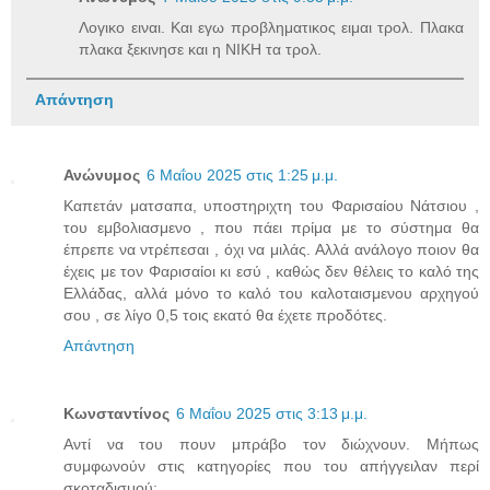
Λογικο ειναι. Και εγω προβληματικος ειμαι τρολ. Πλακα
πλακα ξεκινησε και η ΝΙΚΗ τα τρολ.
Απάντηση
Ανώνυμος
6 Μαΐου 2025 στις 1:25 μ.μ.
Καπετάν ματσαπα, υποστηριχτη του Φαρισαίου Νάτσιου ,
του εμβολιασμενο , που πάει πρίμα με το σύστημα θα
έπρεπε να ντρέπεσαι , όχι να μιλάς. Αλλά ανάλογο ποιον θα
έχεις με τον Φαρισαίοι κι εσύ , καθώς δεν θέλεις το καλό της
Ελλάδας, αλλά μόνο το καλό του καλοταισμενου αρχηγού
σου , σε λίγο 0,5 τοις εκατό θα έχετε προδότες.
Απάντηση
Κωνσταντίνος
6 Μαΐου 2025 στις 3:13 μ.μ.
Αντί να του πουν μπράβο τον διώχνουν. Μήπως
συμφωνούν στις κατηγορίες που του απήγγειλαν περί
σκοταδισμού;