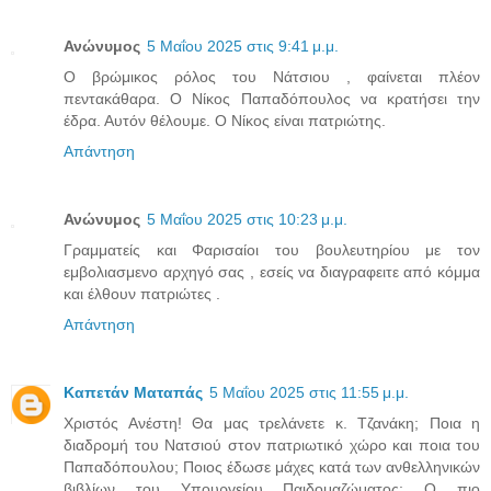
Ανώνυμος
5 Μαΐου 2025 στις 9:41 μ.μ.
Ο βρώμικος ρόλος του Νάτσιου , φαίνεται πλέον
πεντακάθαρα. Ο Νίκος Παπαδόπουλος να κρατήσει την
έδρα. Αυτόν θέλουμε. Ο Νίκος είναι πατριώτης.
Απάντηση
Ανώνυμος
5 Μαΐου 2025 στις 10:23 μ.μ.
Γραμματείς και Φαρισαίοι του βουλευτηρίου με τον
εμβολιασμενο αρχηγό σας , εσείς να διαγραφειτε από κόμμα
και έλθουν πατριώτες .
Απάντηση
Καπετάν Ματαπάς
5 Μαΐου 2025 στις 11:55 μ.μ.
Χριστός Ανέστη! Θα μας τρελάνετε κ. Τζανάκη; Ποια η
διαδρομή του Νατσιού στον πατριωτικό χώρο και ποια του
Παπαδόπουλου; Ποιος έδωσε μάχες κατά των ανθελληνικών
βιβλίων του Υπουργείου Παιδομαζώματος; Ο πιο