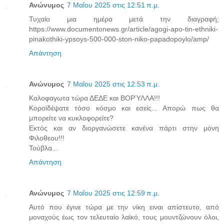
Ανώνυμος
7 Μαΐου 2025 στις 12:51 π.μ.
Τυχαίο μια ημέρα μετά την διαγραφή;
https://www.documentonews.gr/article/agogi-apo-tin-ethniki-
pinakothiki-ypsoys-500-000-ston-niko-papadopoylo/amp/
Απάντηση
Ανώνυμος
7 Μαΐου 2025 στις 12:53 π.μ.
Καλοφαγωτα τώρα ΔΕΔΕ και ΒΟΡΎΛΛΑ!!!
Κοροϊδέψατε τόσο κόσμο και εσείς... Απορώ πως θα
μπορείτε να κυκλοφορείτε?
Εκτός και αν διοργανώσετε κανένα πάρτι στην μόνη
Φιλοθεου!!!
Τούβλα...
Απάντηση
Ανώνυμος
7 Μαΐου 2025 στις 12:59 π.μ.
Αυτό που έγινε τώρα με την νίκη ειναι απίστευτο, από
μοναχούς έως τον τελευταίο λαϊκό, τους μουντζώνουν όλοι,