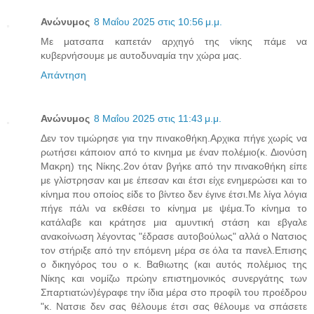
Ανώνυμος
8 Μαΐου 2025 στις 10:56 μ.μ.
Με ματσαπα καπετάν αρχηγό της νίκης πάμε να
κυβερνήσουμε με αυτοδυναμία την χώρα μας.
Απάντηση
Ανώνυμος
8 Μαΐου 2025 στις 11:43 μ.μ.
Δεν τον τιμώρησε για την πινακοθήκη.Αρχικα πήγε χωρίς να
ρωτήσει κάποιον από το κινημα με έναν πολέμιο(κ. Διονύση
Μακρη) της Νίκης.2ον όταν βγήκε από την πινακοθήκη είπε
με γλίστρησαν και με έπεσαν και έτσι είχε ενημερώσει και το
κίνημα που οποίος είδε το βίντεο δεν έγινε έτσι.Με λίγα λόγια
πήγε πάλι να εκθέσει το κίνημα με ψέμα.Το κίνημα το
κατάλαβε και κράτησε μια αμυντική στάση και εβγαλε
ανακοίνωση λέγοντας "έδρασε αυτοβούλως" αλλά ο Νατσιος
τον στήριξε από την επόμενη μέρα σε όλα τα πανελ.Επισης
ο δικηγόρος του ο κ. Βαθιωτης (και αυτός πολέμιος της
Νίκης και νομίζω πρώην επιστημονικός συνεργάτης των
Σπαρτιατών)έγραφε την ίδια μέρα στο προφίλ του προέδρου
"κ. Νατσιε δεν σας θέλουμε έτσι σας θέλουμε να σπάσετε