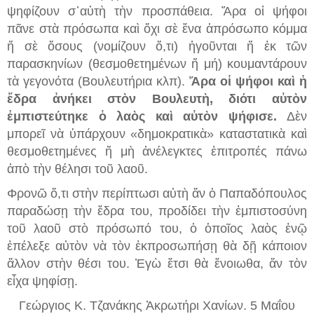
ψηφίζουν σ᾿αὐτὴ τὴ
ν π
ρ
ο
σπάθεια
.
Ἄρα οἱ ψήφοι
πᾶνε στὰ πρόσωπα καὶ ὄχι σὲ ἕνα ἀπρόσωπο κόμμα
ἤ σὲ ὅσους (νομίζουν ὅ,τι)
ἡγοῦνται ἤ ἐκ τῶν
παρασκηνίων
(θεσμοθετημένων ἤ μή)
κουμαντάρουν
τὰ γεγονότα (Βουλευτήρια κλπ).
Ἄρα
οἱ
ψήφοι καὶ ἡ
ἔδρα ἀνήκει στὸν Βου
λε
υτὴ
,
διότι αὐτὸν
ἐ
μπ
ιστεύτηκε ὁ λαὸς καὶ αὐτὸν ψήφισε.
Δὲν
μπορεῖ νὰ ὑπάρχουν
«
δημοκρατικὰ
»
καταστατικὰ καὶ
θεσμοθετημένες ἤ μὴ
ἀνέλεγκτες
ἐπιτροπές πάνω
ἀπὸ τὴν θέλησι τοῦ λαοῦ.
Φρονῶ ὅ,τι στὴν περίπτωσι αὐτὴ ἄν ὁ Παπαδόπουλος
παραδώσῃ τὴν ἔδ
ρα του, π
ρ
ο
δίδει τὴν ἐμπιστοσύνη
τοῦ λαοῦ στὸ πρόσωπό του
, ὁ ὁποῖος λαὸς ἐνῷ
ἐπέλεξε αὐτὸν νὰ τὸν ἐκπροσωπήσῃ θὰ δῇ κάποιον
ἄλλον στὴν θέσι του
.
Ἐγὼ ἔτσι θὰ ἔνοιωθα, ἄν τὸν
εἶχα ψηφίσῃ.
Γεώργιος Κ. Τζανάκης Ἀκρωτήρι Χανίων. 5 Μαΐου