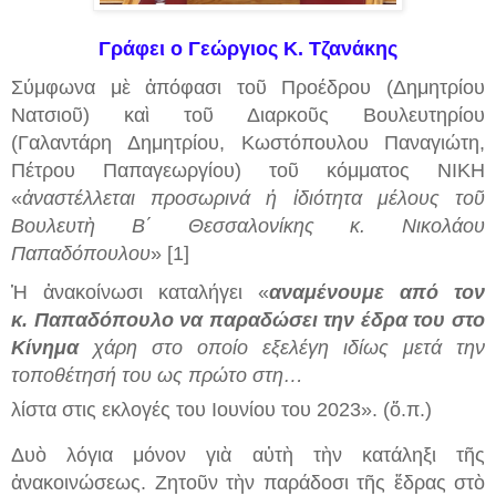
Γράφει ο Γεώργιος Κ. Τζανάκης
Σύμφωνα μὲ ἀπόφασι τοῦ Προέδρου (Δημητρίου
Νατσιοῦ) καὶ τοῦ Διαρκοῦ
ς Βουλευτηρίου
(Γαλαντάρη
Δημη
τρ
ίου
,
Κωστόπουλου Παναγιώτη,
Πέτρου
Παπαγεωργίου)
τοῦ κόμματος ΝΙΚΗ
«
ἀναστ
έλ
λεται προσωρινά ἡ ἰδιότητα
μέλους τοῦ
Βουλευτὴ Β΄ Θεσσαλονίκης κ. Νικολάου
Παπαδόπουλου
»
[1]
Ἡ ἀνακοίνωσι καταλήγει «
αναμένουμε από τον
κ.
Παπαδόπουλο να παραδώσει την έδρα του στο
Κίνημα
χάρη στο οποίο εξελέγη ιδίως μετά την
τοποθέτησή του ως πρώτο στη…
λίστα στις εκλογές του Ιουνίου του 2023». (ὅ.π.)
Δυὸ λόγια
μόνον
γιὰ
αὐτὴ
τὴν κατάληξι τῆς
ἀνακοινώσεως. Ζητοῦν τὴν παράδοσι τῆς ἔδρας
στὸ