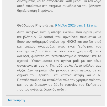
συστήματος και το αποδεικνύει κάθε μέρα. Για τον λόγο
αυτό σπεύσανε στο στημένο συνέδριο να του βάλουνε
θητεία ακόμη 6 χρόνων.
Θεόδωρος Ρηγινιώτης
9 Μαΐου 2025 στις 1:12 π.μ.
Αυτή ακριβώς είναι η άποψη εκείνων που έχουν μάτια
και βλέπουν. Οι λοιποί, που αρνούνται πεισματικά να
δουν τον καθημερινό αγώνα της ΝΙΚΗΣ και του Νατσιού
και απλώς αναμασάνε πως είναι "χρήσιμος του
συστήματος" (μάλλον οι ίδιοι είναι χρήσιμοι!) άντε
αδελφοί, φωνάξτε ότι "ξεσκεπάστηκε ο Νατσιός" και τα
σχετικά. Υπονομεύστε τον αγώνα μαζί με τον τέως
συναγωνιστή μας κ. Παπαδόπουλο. Αυτό μάλλον μας
αξίζει. Δεν πειράζει. Θα μείνουμε στον αγώνα, με τη
σημαία του Χριστού, και κάποια στιγμή και ο Ν.
Παπαδόπουλος θα καταλάβει πώς τον χρησιμοποίησαν
και τον μετέτρεψαν σε βόμβα εναντίον του Κινήματος
που τον ανέδειξε. Χριστός ανέστη!
Απάντηση