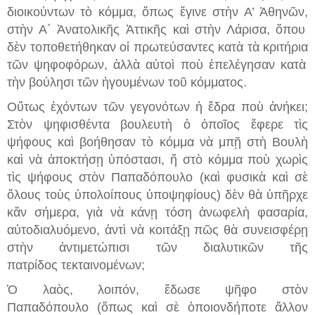
διοικούντων τὸ κόμμα,
ὅ
πως ἔγινε στὴν Α’ Ἀθηνῶν
,
στὴν Α΄ Ἀνατολικῆς Ἀττικῆς
καὶ στὴν Λάρισα
,
ὅπου
δὲν τοποθετήθηκαν ο
ἱ
πρωτεύσαντες κατὰ
τὰ κριτήρια
τῶν ψηφοφόρων, ἀλλὰ
αὐτοὶ ποὺ
ἐπελέγησαν κατὰ
τ
ὴν βούλησι
τῶν
ἡγουμένων τοῦ κόμματος
.
Οὔτως ἐχόντων τῶν γεγονότων ἡ ἔδρα ποὺ ἀνήκει;
Στὸν ψηφισθέντα βουλευτὴ ὁ ὁποῖος ἔ
φερε τ
ὶ
ς
ψήφους καὶ βοήθησαν τὸ κόμμα νὰ μπῇ στὴ Βουλὴ
καὶ νὰ ἀποκτή
σ
ῃ ὑπόστασι
, ἤ στὸ κόμμα ποὺ χωρὶς
τὶς ψήφους στὸν Παπαδόπουλο (καὶ φυσικὰ καὶ σὲ
ὅλους τοὺς ὑπολοίπους ὑποψηφίους) δὲν θὰ ὑπῆρχε
κἄν σήμερα
, γιὰ νὰ κάνῃ τόση ἀνωφελὴ
φασαρία,
αὐ
τοδιαλυόμενο, ἀντὶ
νὰ
κοιτάξῃ πῶς θὰ
συνεισφέρῃ
στὴν
ἀ
ντιμετώ
πι
σι
τ
ῶν
διαλυτικ
ῶν
τῆς
πατρίδος
τεκταινομένων;
Ὁ λαὸς, λοιπόν, ἔδωσε ψῆφο στὸν
Παπαδόπουλο
(ὅπως καὶ σὲ ὁποιονδήποτε ἄλλον