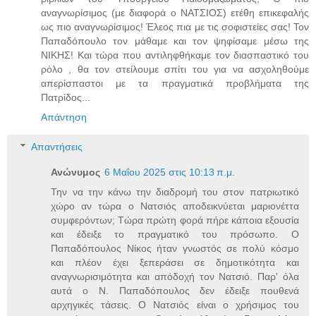
αναγνωρίσιμος (με διαφορά ο ΝΑΤΣΙΟΣ) ετέθη επικεφαλής
ως πιο αναγνωρίσιμος! Έλεος πια με τις σοφιστείες σας! Τον
Παπαδόπουλο τον μάθαμε και τον ψηφίσαμε μέσω της
ΝΙΚΗΣ! Και τώρα που αντιληφθήκαμε τον διασπαστικό του
ρόλο , θα τον στείλουμε σπίτι του για να ασχοληθούμε
απερίσπαστοι με τα πραγματικά προβλήματα της
Πατρίδος...
Απάντηση
Απαντήσεις
Ανώνυμος
6 Μαΐου 2025 στις 10:13 π.μ.
Την να την κάνω την διαδρομή του στον πατριωτικό
χώρο αν τώρα ο Νατσιός αποδεικνύεται μαριονέττα
συμφερόντων; Τώρα πρώτη φορά πήρε κάποια εξουσία
και έδειξε το πραγματικό του πρόσωπο. Ο
Παπαδόπουλος Νίκος ήταν γνωστός σε πολύ κόσμο
και πλέον έχει ξεπεράσει σε δημοτικότητα και
αναγνωρισιμότητα και απόδοχή τον Νατσιό. Παρ' όλα
αυτά ο Ν. Παπαδόπουλος δεν έδειξε πουθενά
αρχηγικές τάσεις. Ο Νατσιός είναι ο χρήσιμος του