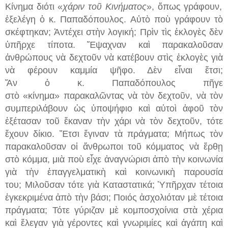
Κί
νημα διότι «
χάριν τοῦ Κινήματος
», ὅπως γράφουν,
ἐξελέγη ὁ κ. Παπαδόπουλος. Αὐτὸ ποὺ γράφουν τὸ
σκέφτηκαν; Ἀντέχει στὴν λογική;
Πρὶν τὶς
ἐκλογὲς δὲν
ὑπῆρχε τίποτα. Ἔψαχναν καὶ παρακαλοῦσαν
ἀνθρώπους νὰ δεχτοῦν νὰ κατέβουν στὶς ἐκλογὲς γιὰ
νὰ φέρουν κα
μμία
ψῆφο. Δὲν εἶναι ἔτσι;
Ἄν
ὁ
κ.
Παπαδόπουλος πῆγε
στὸ
«
κίνημα
»
παρακαλῶντας νὰ τὸν δεχτοῦν
,
νὰ τὸν
συμπεριλάβουν ὡς ὑποψήφιο
καὶ αὐτοὶ ἀφοῦ τὸν
ἐξέτασαν τοῦ ἔκαναν τὴ
ν χάρι
νὰ τὸν δεχτοῦν
,
τότε
ἔχουν δίκιο. Ἔτσι ἔγιναν τὰ πράγματα; Μήπως τὸν
παρακαλοῦσαν
οἱ ἄνθρωποι τοῦ κόμματος
νὰ ἔρθῃ
στὸ κόμμα
, μιὰ ποὺ εἶχε ἀναγνώ
ρι
σι ἀπὸ τὴν κοινωνία
γιὰ τὴν ἐπαγγελματικὴ καὶ κοινωνικὴ παρουσία
του;
Μιλοῦσαν τότε γιὰ Καταστατικά; Ὑπῆρχαν τέτοια
ἐγκεκριμένα ἀπὸ τὴν βάσι; Ποιός ἀσχολιόταν μὲ τέτοια
πράγματα; Τότε γύριζαν μὲ κομποσχοίνια στὰ
χέρια
καὶ
ἔλεγαν γιὰ γέροντες καὶ γνωριμίες καὶ ἀγάπη καὶ