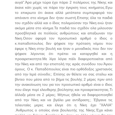
αυγά".Άρα μέχρι τώρα έχει πάρει 2 πολέμιους της Νίκης και
έκανε κάτι χωρίς να πάρει την έγκριση τους κινήματος.Εγω
το επικρωτο ότι έκανε αλλά μετέπειτα συμπεριφορά του
απέναντι στο κίνημα δεν ήταν σωστή.Επισης όλα τα παιδιά
του σχεδόν αλλά και ο ίδιος πολεμούσαν την Νίκη ενώ ήταν
ακόμα μέσα στο κίνημα.Τα παιδιά του σχεδόν ολα μιλουσαν
προσβλητικά σε πολλούς ανθρώπους και απαξιωναν την
Νικη.Οσον αφορά τον προσωπικό αριθμό ο ίδιος ο
κ.παπαδοπουλος δεν ψήφισε την πρόταση νόμου που
έφερε η Νίκη στην βουλή και ήταν ο μοναδικός που δεν τον
ψήφισε λέγοντας ότι πρέπει να καταργηθεί και η
προαιρετικοτητα.Με λίγα λόγια πάλι διαφοροποιείται από
την Νίκη και από την επιστολή της ιεράς συνόδου του Άγιου
όρους. Ο κ. Παπαδόπουλος είναι πιο ορθόδοξος χριστιανός
από την Ιερά σύνοδο;; Επίσης αν θέλετε να σας στείλω και
βίντεο που μέσα από το βήμα τις βουλής 2 μέρες πριν από
την ανακοίνωση του για τον προσωπικό αριθμό είναι ο ίδιος
που έλεγε περί ελευθερης βούλησης και προαιρετικοτητας.Τι
άλλαξε μέσα σε 2 μέρες; Μήπως ήθελε να διαφοροποιηθεί
από την Νίκη και να βγάλει μια αντίδραση;; Έβγαινε τις
τελευταίες μερες και έλεγε ότι η Νίκη έχει "ΧΑΛΙΑ"
.Άνθρωπος ο οποίος είναι βουλευτής της Νίκης.Έχει κάνει