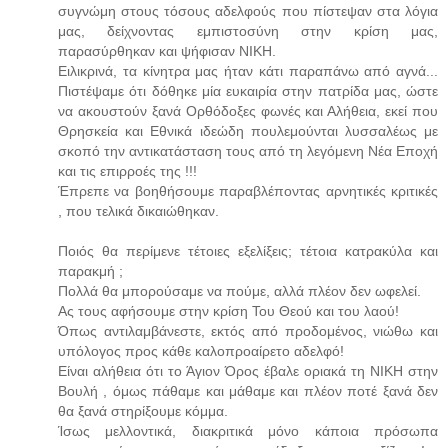
συγνώμη στους τόσους αδελφούς που πίστεψαν στα λόγια
μας, δείχνοντας εμπιστοσύνη στην κρίση μας,
παρασύρθηκαν και ψήφισαν ΝΙΚΗ.
Ειλικρινά, τα κίνητρα μας ήταν κάτι παραπάνω από αγνά...
Πιστέψαμε ότι δόθηκε μία ευκαιρία στην πατρίδα μας, ώστε
να ακουστούν ξανά Ορθόδοξες φωνές και Αλήθεια, εκεί που
Θρησκεία και Εθνικά ιδεώδη πουλεμούνται λυσσαλέως με
σκοπό την αντικατάσταση τους από τη λεγόμενη Νέα Εποχή
και τις επιρροές της !!!
Έπρεπε να βοηθήσουμε παραβλέποντας αρνητικές κριτικές
, που τελικά δικαιώθηκαν.
Ποιός θα περίμενε τέτοιες εξελίξεις; τέτοια κατρακύλα και
παρακμή ;
Πολλά θα μπορούσαμε να πούμε, αλλά πλέον δεν ωφελεί.
Ας τους αφήσουμε στην κρίση Του Θεού και του λαού!
Όπως αντιλαμβάνεστε, εκτός από προδομένος, νιώθω και
υπόλογος προς κάθε καλοπροαίρετο αδελφό!
Είναι αλήθεια ότι το Άγιον Όρος έβαλε οριακά τη ΝΙΚΗ στην
Βουλή , όμως πάθαμε και μάθαμε και πλέον ποτέ ξανά δεν
θα ξανά στηρίξουμε κόμμα.
Ίσως μελλοντικά, διακριτικά μόνο κάποια πρόσωπα