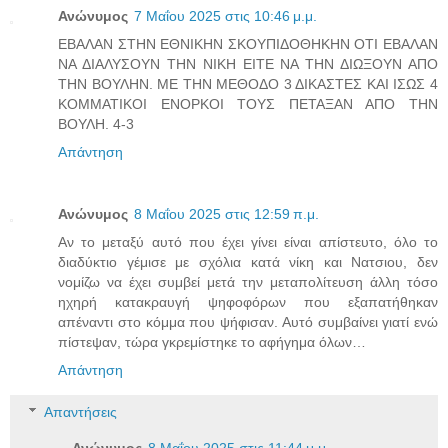
Ανώνυμος
7 Μαΐου 2025 στις 10:46 μ.μ.
ΕΒΑΛΑΝ ΣΤΗΝ ΕΘΝΙΚΗΝ ΣΚΟΥΠΙΔΟΘΗΚΗΝ ΟΤΙ ΕΒΑΛΑΝ
ΝΑ ΔΙΑΛΥΣΟΥΝ ΤΗΝ ΝΙΚΗ ΕΙΤΕ ΝΑ ΤΗΝ ΔΙΩΞΟΥΝ ΑΠΟ
ΤΗΝ ΒΟΥΛΗΝ. ΜΕ ΤΗΝ ΜΕΘΟΔΟ 3 ΔΙΚΑΣΤΕΣ ΚΑΙ ΙΣΩΣ 4
ΚΟΜΜΑΤΙΚΟΙ ΕΝΟΡΚΟΙ ΤΟΥΣ ΠΕΤΑΞΑΝ ΑΠΟ ΤΗΝ
ΒΟΥΛΗ. 4-3
Απάντηση
Ανώνυμος
8 Μαΐου 2025 στις 12:59 π.μ.
Αν το μεταξύ αυτό που έχει γίνει είναι απίστευτο, όλο το
διαδύκτιο γέμισε με σχόλια κατά νίκη και Νατσιου, δεν
νομίζω να έχει συμβεί μετά την μεταπολίτευση άλλη τόσο
ηχηρή κατακραυγή ψηφοφόρων που εξαπατήθηκαν
απέναντι στο κόμμα που ψήφισαν. Αυτό συμβαίνει γιατί ενώ
πίστεψαν, τώρα γκρεμίστηκε το αφήγημα όλων…
Απάντηση
Απαντήσεις
Ανώνυμος
8 Μαΐου 2025 στις 11:44 μ.μ.