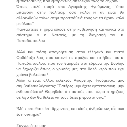
εμπιστοσύνης που εμπράκτως απέδειξαν πως το αξίζουν !
Όπως πολύ σοφά είπε Αγιορείτης Ηγούμενος, "όσοι
μπαίνουν στην πολιτική, όσο καλοί κι αν είναι θα
αλλοιωθούν πάνω στην προσπάθειά τους να τα έχουν καλά
με όλους" .
Φανταστείτε τι χαρά έδωσε στην κυβέρνηση και γενικά στο
σύστημα ο κ. Νατσιός, με τη διαγραφή του κ.
Παπαδόπουλου.
Αλλά και πόση απογοήτευση στον ελληνικό και πιστό
Ορθόδοξο λαό, που επαινεί τις πράξεις και το ήθος του κ.
Παπαδόπουλου, πού τον θαύμαζε στά έδρανα της Βουλής
να ξεχωρίζει όπως ο χρυσός μες στο θολό νερό που έχει
χρόνια βαλτώσει !
Αλλά κι ένας άλλος εκλεκτός Αγιορείτης Ηγούμενος, μας
συμβούλευε λέγοντας: "Πατέρες μην έχετε εμπιστοσύνη! μην
ενθουσιάζεστε! Θυμηθείτε ότι αυτούς που τώρα στηρίζετε,
σε λίγο δεν θα θέλετε να τους δείτε μπροστά σας."
*Μὴ πεποίθατε ἐπ᾿ ἄρχοντας, ἐπὶ υἱοὺς ἀνθρώπων, οἷς οὐκ
ἔστι σωτηρία*
Συγχωρέστε μας......