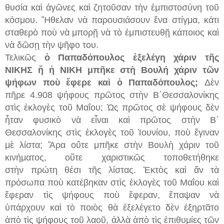
θυσία καὶ ἀγῶνες καὶ ζητοῦσαν τὴν ἐμπιστοσύνη τοῦ
κόσμου.
Ἤθελαν νὰ
παρουσιάσουν
ἕνα στίγμα, κάτι
σταθερὸ ποὺ νὰ μπορῇ νὰ τὸ ἐμπιστευθῇ κάποιος
καὶ
ν
ὰ δῶσῃ τὴν ψῆφο του
.
Τελικῶς
ὁ Παπαδόπουλος ἐξελέγη χάριν τῆς
ΝΙΚΗΣ ἤ
ἡ
ΝΙΚΗ μπῆκε στὴ Βουλή χάριν
τῶν
ψήφων ποὺ ἔφερε
καὶ
ὁ Παπαδόπουλος;
Δὲν
πῆρε
4.908
ψήφους π
ρ
ῶ
τος στὴν Β΄Θεσσαλονίκης
στὶς ἐκλογὲς τοῦ Μαΐου; Ὡ
ς πρῶ
τος σὲ ψήφους δὲν
ἦταν φυσικὸ νὰ εἶναι καὶ πρῶτος στὴν Β΄
Θεσσαλονίκης
στὶς ἐκλογὲς τοῦ Ἰουνίου
,
ποὺ ἔγιναν
μὲ λίστα;
Ἄρα οὔτε μπῆκε στὴν
Βουλὴ χάριν τοῦ
κινήματος, οὔτε χαριστικῶς τοποθετήθηκε
στὴν
πρώτη θέσι τῆς λίστας.
Ἐκτὸς καὶ ἄν τὰ
πρόσωπα ποὺ κατέβηκαν στὶς ἐκλογὲς τοῦ Μαΐου καὶ
ἔ
φεραν τὶ
ς ψήφους ποὺ
ἔφεραν, ἔπαψαν νὰ
ὑπάρχουν καὶ
τὸ ποιὸς θὰ ἐξελέγετο δὲν ἐ
ξηρτᾶ
το
ἀπὸ τὶς ψήφους τοῦ λαοῦ, ἀλλὰ ἀπὸ τὶς
ἐπιθυμίες τῶν