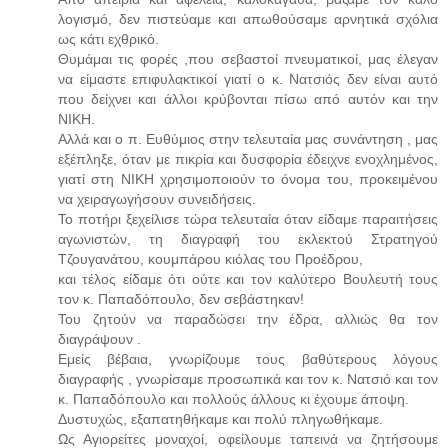
λογισμό, δεν πιστεύαμε και απωθούσαμε αρνητικά σχόλια
ως κάτι εχθρικό.
Θυμάμαι τις φορές ,που σεβαστοί πνευματικοί, μας έλεγαν
να είμαστε επιφυλακτικοί γιατί ο κ. Νατσιός δεν είναι αυτό
που δείχνει και άλλοι κρύβονται πίσω από αυτόν και την
ΝΙΚΗ.
Αλλά και ο π. Ευθύμιος στην τελευταία μας συνάντηση , μας
εξέπληξε, όταν με πικρία και δυσφορία έδειχνε ενοχλημένος,
γιατί στη ΝΙΚΗ χρησιμοποιούν το όνομα του, προκειμένου
να χειραγωγήσουν συνειδήσεις.
Το ποτήρι ξεχείλισε τώρα τελευταία όταν είδαμε παραιτήσεις
αγωνιστών, τη διαγραφή του εκλεκτού Στρατηγού
Τζουγανάτου, κουμπάρου κιόλας του Προέδρου,
και τέλος είδαμε ότι ούτε και τον καλύτερο Βουλευτή τους
τον κ. Παπαδόπουλο, δεν σεβάστηκαν!
Του ζητούν να παραδώσει την έδρα, αλλιώς θα τον
διαγράψουν .
Εμείς βέβαια, γνωρίζουμε τους βαθύτερους λόγους
διαγραφής , γνωρίσαμε προσωπικά και τον κ. Νατσιό και τον
κ. Παπαδόπουλο και πολλούς άλλους κι έχουμε άποψη.
Δυστυχώς, εξαπατηθήκαμε και πολύ πληγωθήκαμε.
Ως Αγιορείτες μοναχοί, οφείλουμε ταπεινά να ζητήσουμε