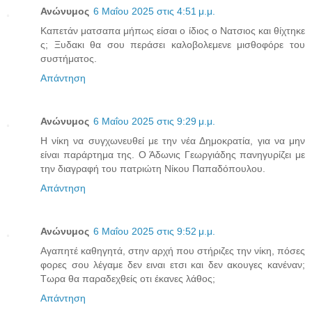
Ανώνυμος
6 Μαΐου 2025 στις 4:51 μ.μ.
Καπετάν ματσαπα μήπως είσαι ο ίδιος ο Νατσιος και θίχτηκε
ς; Ξυδακι θα σου περάσει καλοβολεμενε μισθοφόρε του
συστήματος.
Απάντηση
Ανώνυμος
6 Μαΐου 2025 στις 9:29 μ.μ.
Η νίκη να συγχωνευθεί με την νέα Δημοκρατία, για να μην
είναι παράρτημα της. Ο Άδωνις Γεωργιάδης πανηγυρίζει με
την διαγραφή του πατριώτη Νίκου Παπαδόπουλου.
Απάντηση
Ανώνυμος
6 Μαΐου 2025 στις 9:52 μ.μ.
Αγαπητέ καθηγητά, στην αρχή που στήριζες την νίκη, πόσες
φορες σου λέγαμε δεν ειναι ετσι και δεν ακουγες κανέναν;
Τωρα θα παραδεχθείς οτι έκανες λάθος;
Απάντηση