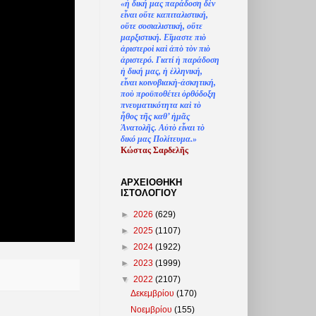
«
ἡ
δική μας παράδοση δ
ὲ
ν
ε
ἶ
ναι ο
ὔ
τε καπιταλιστική,
ο
ὔ
τε σοσιαλιστική, ο
ὔ
τε
μαρξιστική. Ε
ἴ
μαστε πι
ὸ
ἀ
ριστερο
ὶ
κα
ὶ
ἀ
π
ὸ
τ
ὸ
ν πι
ὸ
ἀ
ριστερό. Γιατί
ἡ
παράδοση
ἡ
δική μας,
ἡ
ἑ
λληνική,
ε
ἶ
ναι κοινοβιακ
ὴ
-
ἀ
σκητική,
πο
ὺ
προϋποθέτει
ὀ
ρθόδοξη
πνευματικότητα κα
ὶ
τ
ὸ
ἦ
θος τ
ῆ
ς καθ’
ἠ
μ
ᾶ
ς
Ἀ
νατολ
ῆ
ς. Α
ὐ
τ
ὸ
ε
ἶ
ναι τ
ὸ
δικό μας Πολίτευμα.»
Κώστας Σαρδελ
ῆ
ς
ΑΡΧΕΙΟΘΗΚΗ
ΙΣΤΟΛΟΓΙΟΥ
►
2026
(629)
►
2025
(1107)
►
2024
(1922)
►
2023
(1999)
▼
2022
(2107)
Δεκεμβρίου
(170)
Νοεμβρίου
(155)