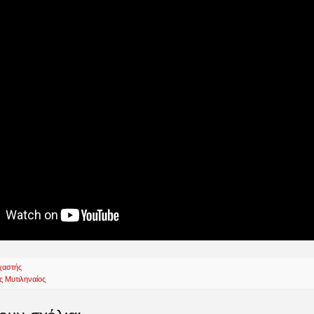
χαστής
ς Μυτιληναίος