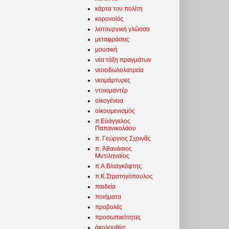
κάρτα του πολίτη
κορονοϊός
λειτουργική γλῶσσα
μεταφράσεις
μουσική
νέα τάξη πραγμάτων
νεοειδωλολατρεία
νεομάρτυρες
ντοκιμαντέρ
οἰκογένεια
οἰκουμενισμός
π Εὐάγγελος
Παπανικολάου
π. Γεώργιος Σχοινᾶς
π. Ἀθανάσιος
Μυτιληναίος
π.Α.Βλιαγκόφτης
π.Κ.Στρατηγόπουλος
παιδεία
ποιήματα
προβολές
προσωπικότητες
ἀκολουθίες