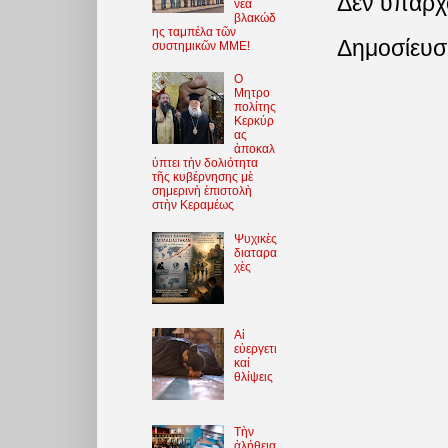
Δεν υπάρχ
νέα
βλακώδ
ης ταμπέλα τῶν
Δημοσίευσ
συστημικῶν ΜΜΕ!
O
Μητρο
πολίτης
Κερκύρ
ας
ἀποκαλ
ύπτει τὴν δολιότητα
τῆς κυβέρνησης μὲ
σημερινὴ ἐπιστολὴ
στὴν Κεραμέως
Ψυχικὲς
διαταρα
χὲς
Αἱ
εὐεργετι
καί
θλίψεις
Τὴν
ἀλήθεια