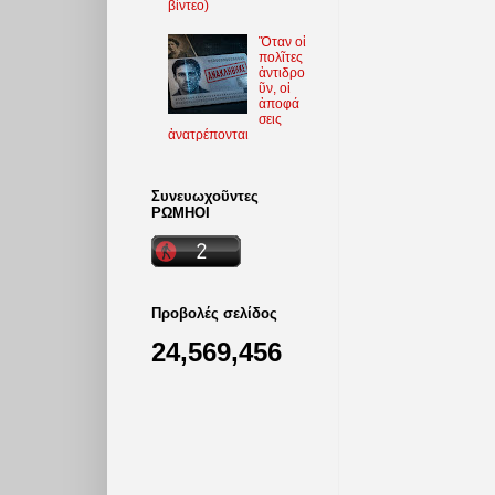
βίντεο)
Ὅταν οἱ
πολῖτες
ἀντιδρο
ῦν, οἱ
ἀποφά
σεις
ἀνατρέπονται
Συνευωχοῦντες
ΡΩΜΗΟΙ
Προβολές σελίδος
24,569,456