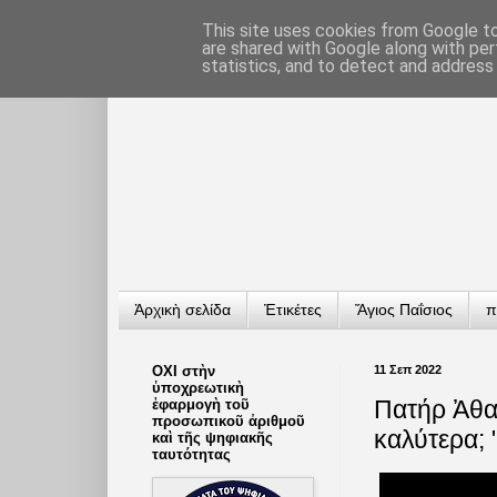
This site uses cookies from Google to 
are shared with Google along with per
statistics, and to detect and address
Ἀρχικὴ σελίδα
Ἐτικέτες
Ἅγιος Παΐσιος
π
ΟΧΙ στὴν
11 Σεπ 2022
ὑποχρεωτικὴ
Πατήρ Ἀθαν
ἐφαρμογὴ τοῦ
προσωπικοῦ ἀριθμοῦ
καλύτερα; 
καὶ τῆς ψηφιακῆς
ταυτότητας