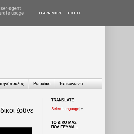
 user-agent
nerate usage
LEARN MORE
GOT IT
ατηγόπουλος
Ῥωμαίικο
Ἐπικοινωνία
TRANSLATΕ
δικοι ζοῦνε
Select Language
▼
ΤΟ ΔΙΚΟ ΜΑΣ
ΠΟΛΙΤΕΥΜΑ...