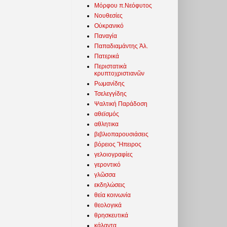
Μόρφου π.Νεόφυτος
Νουθεσίες
Οὐκρανικό
Παναγία
Παπαδιαμάντης Ἀλ.
Πατερικά
Περιστατικὰ
κρυπτοχριστιανῶν
Ρωμανίδης
Τσελεγγίδης
Ψαλτική Παράδοση
αθεϊσμός
αθλητικα
βιβλιοπαρουσιάσεις
βόρειος Ἤπειρος
γελοιογραφίες
γεροντικό
γλῶσσα
εκδηλώσεις
θεία κοινωνία
θεολογικά
θρησκευτικά
κάλαντα