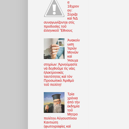
α
18χρον
ου:
Σύριζα
καὶ ΝΔ
συναγωνίζονται στὶς
προδοσίες τοῦ
ἑλληνικοῦ Ἔθνους
Ἀνακοίν
ωση
Ἱερῶν
Μονῶν
καὶ
Ἡσυχα
στηρίων: Ἀρνούμαστε
νὰ δεχθοῦμε τὶς νέες
ἠλεκτρονικὲς
ταυτότητες καὶ τὸν
Προσωπικὸ Ἀριθμὸ
τοῦ πολίτη!
Τρία
χρόνια
ἀπὸ τὴν
ἐκδημία
τοῦ
Μητρο
πολίτου Αὐγουστίνου
Καντιώτη
(φωτoγραφίες καὶ