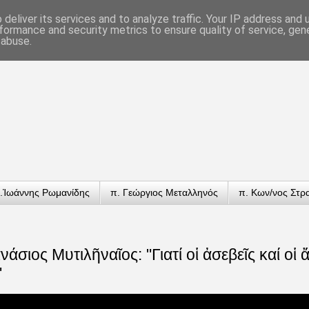
deliver its services and to analyze traffic. Your IP address and
formance and security metrics to ensure quality of service, ge
 abuse.
.Ἰωάννης Ρωμανίδης
π. Γεώργιος Μεταλληνός
π. Κων/νος Στρ
άσιος Μυτιλῆναῖος: "Γιατί οἱ ἀσεβεῖς καί οἱ ἄ
"