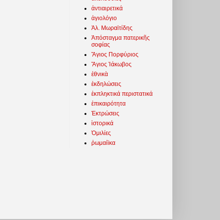
ἀντιαιρετικά
ἁγιολόγιο
Ἀλ. Μωραϊτίδης
Ἀπόσταγμα πατερικῆς
σοφίας
Ἅγιος Πορφύριος
Ἅγιος Ἰάκωβος
ἐθνικὰ
ἐκδηλώσεις
ἐκπληκτικά περιστατικά
ἐπικαιρότητα
Ἐκτρώσεις
ἱστορικά
Ὁμιλίες
ῥωμαίϊκα