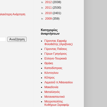
►
2012
(2038)
►
2011
(2530)
►
2010
(2401)
λαιότερη Ανάρτηση
►
2009
(359)
Κατηγορίες
ἀναρτήσεων
Γέροντας Εφραίμ
Φιλοθεΐτης (Αριζόνας)
Γέροντας Παΐσιος
Γέρων Γρηγόριος
Ελληνο-Τουρκικὰ
Θράκη
Καποδίστριας
Κόντογλου
Κῦπρος
Λεμεσοῦ π.Ἀθανασίου
Μακεδονία
Μεταλληνός
Μεταναστευτικό
Μητροπολίτης
Κυθήρων Σεραφείμ