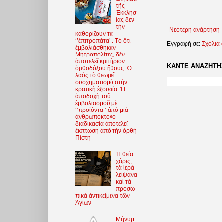
τῆς
Ἐκκλησ
ίας δὲν
τὴν
Νεότερη ανάρτηση
καθορίζουν τὰ
‘’ἐπιτροπάτα’’. Τὸ ὅτι
Εγγραφή σε:
Σχόλια
ἐμβολιάσθηκαν
Μητροπολίτες, δὲν
ἀποτελεῖ κριτήριον
ΚΑΝΤΕ ΑΝΑΖΗΤΗΣ
ὀρθοδόξου ἤθους. Ὁ
λαὸς τὸ θεωρεῖ
συσχηματισμὸ στὴν
κρατικὴ ἐξουσία. Ἡ
ἀποδοχὴ τοῦ
ἐμβολιασμοῦ μὲ
‘’προϊόντα’’ ἀπὸ μιὰ
ἀνθρωποκτόνο
διαδικασία ἀποτελεῖ
ἔκπτωση ἀπὸ τὴν ὀρθὴ
Πίστη
Ἡ θεία
χάρις,
τὰ ἱερὰ
λείψανα
καὶ τὰ
προσω
πικὰ ἀντικείμενα τῶν
Ἁγίων
Μήνυμ