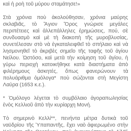
καὶ ἡ ροὴ τοῦ μύρου σταμάτησε!»
Στὰ χρόνια ποὺ ἀκολούθησαν, χρόνια μαύρης
σκλαβιᾶς, τὸ Ἅγιον Ὄρος γνώρισε μεγάλες
περιπέτειες καὶ ἀλλεπάλληλες ἐρημώσεις, πού, σὲ
συνδυασμὸ καὶ μὲ τὴ διακοπὴ τῆς μυροβλυσίας,
συνετέλεσαν στὸ νὰ ἐγκαταλειφθεῖ τὸ σπήλαιο καὶ νὰ
λησμονηθεῖ τὸ ἀκριβὲς σημεῖο τῆς ταφῆς τοῦ ἁγίου
Νείλου. Ὡστόσο, καὶ μετὰ τὴν κοίμηση τοῦ ἁγίου, ἡ
γύρω περιοχὴ κατοικήθηκε κατὰ διαστήματα ἀπὸ
φιλέρημους ἀσκητές, ὅπως φανερώνουν τὰ
πολυάριθμα ὁμόλογα* ποὺ σώζονται στὴ Μεγίστη
Λαύρα (1653 κ.ε.).
* Ὁμόλογο λέγεται τὸ συμβόλαιο ἀγοραπωλησίας
ἑνὸς Κελλιοῦ ἀπὸ τὴν κυρίαρχη Μονή.
Τὸ σημερινὸ Κελλί**, πενήντα μέτρα δυτικὰ τοῦ
ναϋδρίου τῆς Ὑπαπαντῆς, ἔχει ναὸ ἀφιερωμένο στὴν