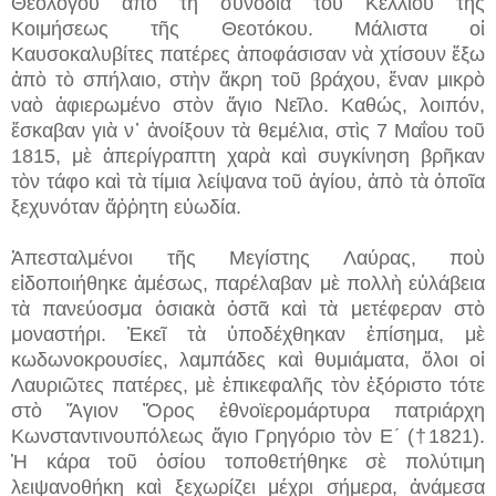
Θεολόγου ἀπὸ τὴ συνοδία τοῦ Κελλιοῦ τῆς
Κοιμήσεως τῆς Θεοτόκου. Μάλιστα οἱ
Καυσοκαλυβίτες πατέρες ἀποφάσισαν νὰ χτίσουν ἔξω
ἀπὸ τὸ σπήλαιο, στὴν ἄκρη τοῦ βράχου, ἕναν μικρὸ
ναὸ ἀφιερωμένο στὸν ἅγιο Νεῖλο. Καθώς, λοιπόν,
ἔσκαβαν γιὰ ν᾿ ἀνοίξουν τὰ θεμέλια, στὶς 7 Μαΐου τοῦ
1815, μὲ ἀπερίγραπτη χαρὰ καὶ συγκίνηση βρῆκαν
τὸν τάφο καὶ τὰ τίμια λείψανα τοῦ ἁγίου, ἀπὸ τὰ ὁποῖα
ξεχυνόταν ἄῤῥητη εὐωδία.
Ἀπεσταλμένοι τῆς Μεγίστης Λαύρας, ποὺ
εἰδοποιήθηκε ἀμέσως, παρέλαβαν μὲ πολλὴ εὐλάβεια
τὰ πανεύοσμα ὁσιακὰ ὀστᾶ καὶ τὰ μετέφεραν στὸ
μοναστήρι. Ἐκεῖ τὰ ὑποδέχθηκαν ἐπίσημα, μὲ
κωδωνοκρουσίες, λαμπάδες καὶ θυμιάματα, ὅλοι οἱ
Λαυριῶτες πατέρες, μὲ ἐπικεφαλῆς τὸν ἐξόριστο τότε
στὸ Ἅγιον Ὄρος ἐθνοϊερομάρτυρα πατριάρχη
Κωνσταντινουπόλεως ἅγιο Γρηγόριο τὸν Ε´ (†1821).
Ἡ κάρα τοῦ ὁσίου τοποθετήθηκε σὲ πολύτιμη
λειψανοθήκη καὶ ξεχωρίζει μέχρι σήμερα, ἀνάμεσα