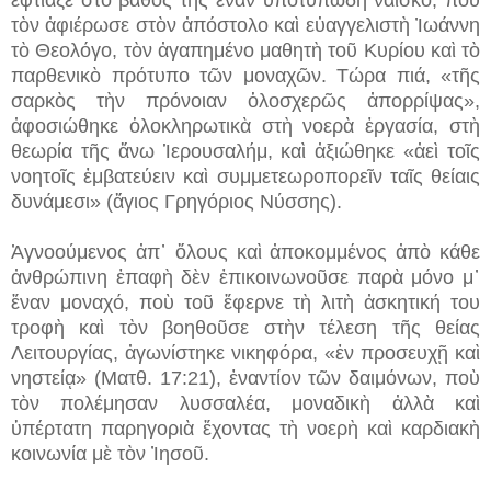
τὸν ἀφιέρωσε στὸν ἀπόστολο καὶ εὐαγγελιστὴ Ἰωάννη
τὸ Θεολόγο, τὸν ἀγαπημένο μαθητὴ τοῦ Κυρίου καὶ τὸ
παρθενικὸ πρότυπο τῶν μοναχῶν. Τώρα πιά, «τῆς
σαρκὸς τὴν πρόνοιαν ὁλοσχερῶς ἀπορρίψας»,
ἀφοσιώθηκε ὁλοκληρωτικὰ στὴ νοερὰ ἐργασία, στὴ
θεωρία τῆς ἄνω Ἱερουσαλήμ, καὶ ἀξιώθηκε «ἀεὶ τοῖς
νοητοῖς ἐμβατεύειν καὶ συμμετεωροπορεῖν ταῖς θείαις
δυνάμεσι» (ἅγιος Γρηγόριος Νύσσης).
Ἀγνοούμενος ἀπ᾿ ὅλους καὶ ἀποκομμένος ἀπὸ κάθε
ἀνθρώπινη ἐπαφὴ δὲν ἐπικοινωνοῦσε παρὰ μόνο μ᾿
ἕναν μοναχό, ποὺ τοῦ ἔφερνε τὴ λιτὴ ἀσκητική του
τροφὴ καὶ τὸν βοηθοῦσε στὴν τέλεση τῆς θείας
Λειτουργίας, ἀγωνίστηκε νικηφόρα, «ἐν προσευχῇ καὶ
νηστείᾳ» (Ματθ. 17:21), ἐναντίον τῶν δαιμόνων, ποὺ
τὸν πολέμησαν λυσσαλέα, μοναδικὴ ἀλλὰ καὶ
ὑπέρτατη παρηγοριὰ ἔχοντας τὴ νοερὴ καὶ καρδιακὴ
κοινωνία μὲ τὸν Ἰησοῦ.