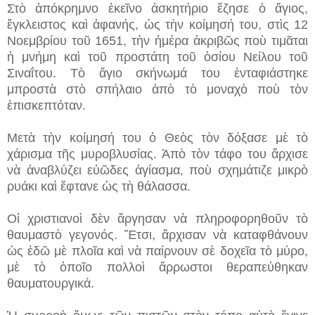
Στὸ ἀπόκρημνο ἐκεῖνο ἀσκητήριο ἔζησε ὁ ἅγιος,
ἔγκλειστος καὶ ἀφανής, ὡς τὴν κοίμησή του, στὶς 12
Νοεμβρίου τοῦ 1651, τὴν ἡμέρα ἀκριβῶς ποὺ τιμᾶται
ἡ μνήμη καὶ τοῦ προστάτη τοῦ ὁσίου Νείλου τοῦ
Σιναΐτου. Τὸ ἅγιο σκήνωμά του ἐνταφιάστηκε
μπροστὰ στὸ σπήλαιο ἀπὸ τὸ μοναχὸ ποὺ τὸν
ἐπισκεπτόταν.
Μετὰ τὴν κοίμησή του ὁ Θεὸς τὸν δόξασε μὲ τὸ
χάρισμα τῆς μυροβλυσίας. Ἀπὸ τὸν τάφο του ἄρχισε
νὰ ἀναβλύζει εὐῶδες ἁγίασμα, ποὺ σχημάτιζε μικρὸ
ρυάκι καὶ ἔφτανε ὡς τὴ θάλασσα.
Οἱ χριστιανοὶ δὲν ἄργησαν νὰ πληροφορηθοῦν τὸ
θαυμαστὸ γεγονός. Ἔτσι, ἄρχισαν νὰ καταφθάνουν
ὡς ἐδῶ μὲ πλοῖα καὶ νὰ παίρνουν σὲ δοχεῖα τὸ μύρο,
μὲ τὸ ὁποῖο πολλοὶ ἄρρωστοι θεραπεύθηκαν
θαυματουργικά.