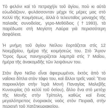
Τὸ φελόνι καὶ τὸ πετραχήλι τοῦ ἁγίου, ποὺ κι αὐτὰ
εὐωδιάζουν, φυλάσσονταν μέχρι τὶς μέρες μας στὸ
Κελλὶ τῆς Κοιμήσεως, ἀλλὰ ὁ τελευταῖος μοναχὸς τῆς
παλαιᾶς συνοδείας, γερο-Μεθόδιος (†1993), τὰ
παρέδωσε στὴ Μεγίστη Λαύρα γιὰ περισσότερη
ἀσφάλεια.
Ἡ μνήμη τοῦ ἁγίου Νείλου ἑορτάζεται στὶς 12
Νοεμβρίου, ἡμέρα τῆς κοιμήσεώς του. Στὸ Ἅγιον
Ὄρος ὅμως πανηγυρίζεται λαμπρὰ στὶς 7 Μαΐου,
ἡμέρα τῆς ἀνακομιδῆς τῶν λειψάνων του.
Στὸν ἅγιο Νεῖλο εἶναι ἀφιερωμένοι, ἐκτὸς ἀπὸ τὸ
ναΐσκο δίπλα στὸν τάφο του, καὶ ἄλλοι τρεῖς ναοί: Ἕνα
παρεκκλήσι στὴν Ἱερὰ Μονὴ Παναγίας Μαλεβῆς
Κυνουρίας (τὸ κελλὶ τοῦ ὁσίου), ἄλλο ἕνα στὸ μετόχι
τῆς Μονῆς στὴν Τρίπολη, καθὼς καὶ ἕνας
μεγαλόπρεπος ἐνοριακὸς ναὸς στὸν Πειραιᾶ, στὴν
περιοχὴ τοῦ Χατζηκυριακείου.