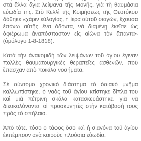
στὰ ἄλλα ἅγια λείψανα τῆς Μονῆς, γιὰ τὴ θαυμάσια
εὐωδία της. Στὸ Κελλὶ τῆς Κοιμήσεως τῆς Θεοτόκου
δόθηκε «χάριν εὐλογίας, ἡ ἱερὰ αὐτοῦ σιαγών, ἔχουσα
ἐπάνω αὐτῆς ἕνα ὀδόντα, νὰ διαμὲνῃ ἐκεῖσε ὡς
ἀφιέρωμα ἀναπόσπαστον εἰς αἰώνα τὸν ἅπαντα»
(ὁμόλογο 1-8-1818).
Κατὰ τὴν ἀνακομιδὴ τῶν λειψάνων τοῦ ἁγίου ἔγιναν
πολλὲς θαυματουργικὲς θεραπεῖες ἀσθενῶν, ποὺ
ἔπασχαν ἀπὸ ποικίλα νοσήματα.
Σὲ σύντομο χρονικὸ διάστημα τὸ ὁσιακὸ μνῆμα
καλλωπίστηκε, ὁ ναὸς τοῦ ἁγίου κτίστηκε δίπλα του
καὶ μιὰ πέτρινη σκάλα κατασκευάστηκε, γιὰ νὰ
διευκολύνονται οἱ προσκυνητὲς στὴν κατάβασή τους
πρὸς τὸ σπήλαιο.
Ἀπὸ τότε, τόσο ὁ τάφος ὅσο καὶ ἡ σιαγόνα τοῦ ἁγίου
ἐκπέμπουν ἀνὰ καιροὺς πλούσια εὐωδία.