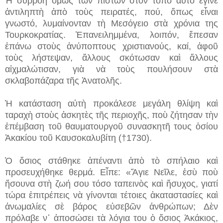
Ἡ συρροὴ ὅμως τῶν πιστῶν στὸν τόπο αὐτὸ ἔγινε
ἀντιληπτὴ ἀπὸ τοὺς πειρατές, πού, ὅπως εἶναι
γνωστό, λυμαίνονταν τὴ Μεσόγειο στὰ χρόνια της
Τουρκοκρατίας. Ἐπανειλημμένα, λοιπόν, ἔπεσαν
ἐπάνω στοὺς ἀνύποπτους χριστιανούς, καί, ἀφοῦ
τοὺς λήστεψαν, ἄλλους σκότωσαν καὶ ἄλλους
αἰχμαλώτισαν, γιὰ νὰ τοὺς πουλήσουν στὰ
σκλαβοπάζαρα τῆς Ἀνατολῆς.
Ἡ κατάσταση αὐτὴ προκάλεσε μεγάλη θλίψη καὶ
ταραχὴ στοὺς ἀσκητὲς τῆς περιοχῆς, ποὺ ζήτησαν τὴν
ἐπέμβαση τοῦ θαυματουργοῦ συνασκητῆ τους ὁσίου
Ἀκακίου τοῦ Καυσοκαλυβίτη (†1730).
Ὁ ὅσιος στάθηκε ἀπέναντι ἀπὸ τὸ σπήλαιο καὶ
προσευχήθηκε θερμά. Εἶπε: «Ἅγιε Νεῖλε, ἐσὺ ποὺ
ἤσουνα στὴ ζωή σου τόσο ταπεινὸς καὶ ἥσυχος, γιατί
τώρα ἐπιτρέπεις νὰ γίνονται τέτοιες ἀκαταστασίες καὶ
ἀνωμαλίες σὲ βάρος εὐσεβῶν ἀνθρώπων; Δὲν
πρόλαβε ν᾿ ἀποσώσει τὰ λόγια του ὁ ὅσιος Ἀκάκιος,