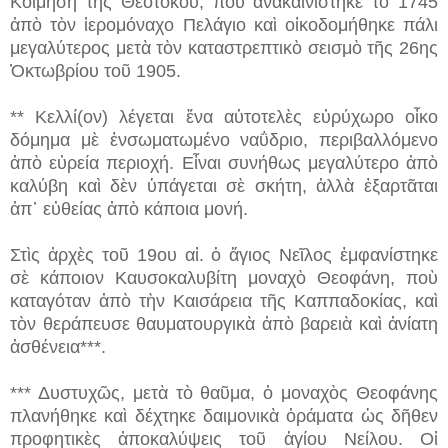
Κοίμηση τῆς Θεοτόκου, ποὺ ἀνακαινίστηκε τὸ 1745
ἀπὸ τὸν ἱερομόναχο Πελάγιο καὶ οἰκοδομήθηκε πάλι
μεγαλύτερος μετὰ τὸν καταστρεπτικὸ σεισμὸ τῆς 26ης
Ὀκτωβρίου τοῦ 1905.
** Κελλί(ον) λέγεται ἕνα αὐτοτελὲς εὐρύχωρο οἶκο
δόμημα μὲ ἐνσωματωμένο ναΰδριο, περιβαλλόμενο
ἀπὸ εὐρεία περιοχή. Εἶναι συνήθως μεγαλύτερο ἀπὸ
καλύβη καὶ δὲν ὑπάγεται σὲ σκήτη, ἀλλὰ ἐξαρτᾶται
ἀπ᾿ εὐθείας ἀπὸ κάποια μονή.
Στὶς ἀρχὲς τοῦ 19ου αἰ. ὁ ἅγιος Νεῖλος ἐμφανίστηκε
σὲ κάποιον Καυσοκαλυβίτη μοναχὸ Θεοφάνη, ποὺ
καταγόταν ἀπὸ τὴν Καισάρεια τῆς Καππαδοκίας, καὶ
τὸν θεράπευσε θαυματουργικὰ ἀπὸ βαρειὰ καὶ ἀνίατη
ἀσθένεια***.
*** Δυστυχῶς, μετὰ τὸ θαῦμα, ὁ μοναχὸς Θεοφάνης
πλανήθηκε καὶ δέχτηκε δαιμονικὰ ὁράματα ὡς δῆθεν
προφητικὲς ἀποκαλύψεις τοῦ ἁγίου Νείλου. Οἱ