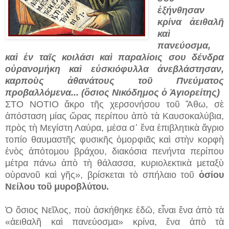
ἐξήνθησαν
κρίνα ἀειθαλῆ
καὶ
πανεύοσμα,
καὶ ἐν ταῖς κοιλάσι καὶ παραλίοις σου δένδρα
οὐρανομήκη καὶ εὐσκιόφυλλα ἀνεβλάστησαν,
καρποὺς ἀθανάτους τοῦ Πνεύματος
προβαλλόμενα... (ὅσιος Νικόδημος ὁ Ἁγιορείτης)
ΣΤΟ ΝΟΤΙΟ ἄκρο τῆς χερσονήσου τοῦ Ἄθω, σὲ
ἀπόσταση μίας ὥρας περίπου ἀπὸ τὰ Καυσοκαλύβια,
πρὸς τὴ Μεγίστη Λαύρα, μέσα σ᾿ ἕνα ἐπιβλητικὰ ἄγριο
τοπίο θαυμαστῆς φυσικῆς ὀμορφιᾶς καὶ στὴν κορφὴ
ἑνὸς ἀπότομου βράχου, διακόσια πενήντα περίπου
μέτρα πάνω ἀπὸ τὴ θάλασσα, κυριολεκτικὰ μεταξὺ
οὐρανοῦ καὶ γῆς», βρίσκεται τὸ σπήλαιο τοῦ
ὁσίου
Νείλου τοῦ μυροβλύτου.
Ὁ ὅσιος Νεῖλος, ποὺ ἀσκήθηκε ἐδῶ, εἶναι ἕνα ἀπὸ τὰ
«ἀειθαλῆ καὶ πανεύοσμα» κρίνα, ἕνα ἀπὸ τὰ