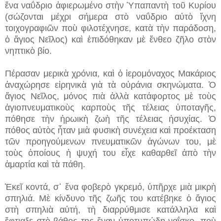
ἕνα ναΰδριο ἀφιερωμένο στὴν Ὑπαπαντὴ τοῦ Κυρίου
(σώζονται μέχρι σήμερα στὸ ναΰδριο αὐτὸ ἴχνη
τοιχογραφιῶν ποὺ φιλοτέχνησε, κατὰ τὴν παράδοση,
ὁ ἅγιος Νεῖλος) καὶ ἐπιδόθηκαν μὲ ἔνθεο ζῆλο στὸν
νηπτικὸ βίο.
Πέρασαν μερικὰ χρόνια, καὶ ὁ ἱερομόναχος Μακάριος
ἀναχώρησε εἰρηνικὰ γιὰ τὰ οὐράνια σκηνώματα. Ὁ
ἅγιος Νεῖλος, μόνος πιὰ ἀλλὰ κατάφορτος μὲ τοὺς
ἁγιοπνευματικοὺς καρποὺς τῆς τέλειας ὑποταγῆς,
πόθησε τὴν ἡρωικὴ ζωὴ τῆς τέλειας ἡσυχίας. Ὁ
πόθος αὐτὸς ἦταν μιὰ φυσικὴ συνέχεια καὶ προέκταση
τῶν προηγούμενων πνευματικῶν ἀγώνων του, μὲ
τοὺς ὁποίους ἡ ψυχή του εἶχε καθαρθεῖ ἀπὸ τὴν
ἁμαρτία καὶ τὰ πάθη.
Ἐκεῖ κοντά, σ᾿ ἕνα φοβερὸ γκρεμό, ὑπῆρχε μιὰ μικρὴ
σπηλιά. Μὲ κίνδυνο τῆς ζωῆς του κατέβηκε ὁ ἅγιος
στὴ σπηλιὰ αὐτή, τὴ διαρρύθμισε κατάλληλα καὶ
ἔφτιαξε στὸ βάθος της ἕναν ὑποτυπώδη ναΐσκο, ποὺ