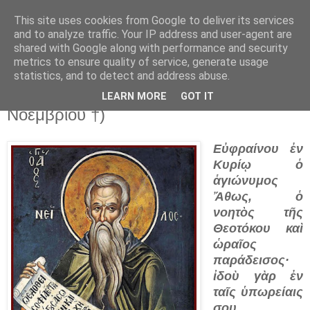
This site uses cookies from Google to deliver its services
and to analyze traffic. Your IP address and user-agent are
shared with Google along with performance and security
▼
metrics to ensure quality of service, generate usage
statistics, and to detect and address abuse.
12 Νοε 2021
Ὁ Ὅσιος Νεῖλος ὁ Μυροβλήτης (12
LEARN MORE
GOT IT
Νοεμβρίου †)
Εὐφραίνου ἐν
Κυρίῳ ὁ
ἁγιώνυμος
Ἄθως, ὁ
νοητὸς τῆς
Θεοτόκου καὶ
ὡραῖος
παράδεισος·
ἰδοὺ γὰρ ἐν
ταῖς ὑπωρείαις
σου