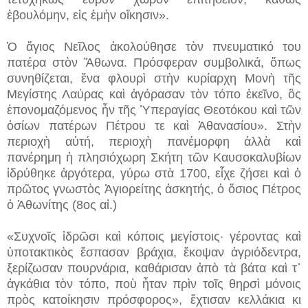
ἐβουλόμην, εἰς ἐμὴν οἴκησιν».
Ὁ ἅγιος Νεῖλος ἀκολούθησε τὸν πνευματικό του
πατέρα στὸν Ἄθωνα. Πρόσφεραν συμβολικά, ὅπως
συνηθίζεται, ἕνα φλουρὶ στὴν κυρίαρχη Μονὴ τῆς
Μεγίστης Λαύρας καὶ ἀγόρασαν τὸν τόπο ἐκεῖνο, ὃς
ἐπονομαζόμενος ἦν τῆς Ὑπεραγίας Θεοτόκου καὶ τῶν
ὁσίων πατέρων Πέτρου τε καὶ Ἀθανασίου». Στὴν
περιοχὴ αὐτή, περιοχὴ πανέμορφη ἀλλὰ καὶ
πανέρημη ἡ πλησιόχωρη Σκήτη τῶν Καυσοκαλυβίων
ἱδρύθηκε ἀργότερα, γύρω στὰ 1700, εἶχε ζήσει καὶ ὁ
πρῶτος γνωστὸς Ἁγιορείτης ἀσκητής, ὁ ὅσιος Πέτρος
ὁ Ἀθωνίτης (8ος αἰ.)
«Συχνοῖς ἱδρῶσι καὶ κόποις μεγίστοις· γέροντας καὶ
ὑποτακτικὸς ἔσπασαν βράχια, ἔκοψαν ἀγριόδεντρα,
ξερίζωσαν πουρνάρια, καθάρισαν ἀπὸ τὰ βάτα καὶ τ᾿
ἀγκάθια τὸν τόπο, ποὺ ἦταν πρὶν τοῖς θηρσὶ μόνοις
πρὸς κατοίκησιν πρόσφορος», ἔχτισαν κελλάκια κι