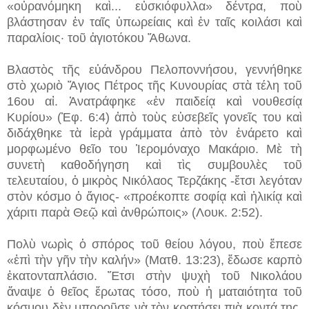
«οὐρανόμηκη καὶ...
εὐσκιόφυλλα» δέντρα, ποὺ
βλάστησαν ἐν ταῖς ὑπωρείαις καὶ ἐν ταῖς κοιλάσι καὶ
παραλίοις· τοῦ ἁγιοτόκου Ἄθωνα.
Βλαστὸς τῆς εὐάνδρου Πελοποννήσου, γεννήθηκε
στὸ χωριὸ Ἅγιος Πέτρος τῆς Κυνουρίας στὰ τέλη τοῦ
16ου αἰ. Ἀνατράφηκε «ἐν παιδείᾳ καὶ νουθεσίᾳ
Κυρίου» (Ἐφ. 6:4) ἀπὸ τοὺς εὐσεβεῖς γονεῖς του καὶ
διδάχθηκε τὰ ἱερὰ γράμματα ἀπὸ τὸν ἐνάρετο καὶ
μορφωμένο θεῖο του Ἱερομόναχο Μακάριο. Μὲ τὴ
συνετὴ καθοδήγηση καὶ τὶς συμβουλὲς τοῦ
τελευταίου, ὁ μικρὸς Νικόλαος Τερζάκης -ἔτσι λεγόταν
στὸν κόσμο ὁ ἅγιος- «προέκοπτε σοφίᾳ καὶ ἡλικίᾳ καὶ
χάριτι παρὰ Θεῷ καὶ ἀνθρώποις» (Λουκ. 2:52).
Πολὺ νωρὶς ὁ σπόρος τοῦ θείου λόγου, ποὺ ἔπεσε
«ἐπὶ τὴν γῆν τὴν καλήν» (Ματθ. 13:23), ἔδωσε καρπὸ
ἑκατονταπλάσιο. Ἔτσι στὴν ψυχὴ τοῦ Νικολάου
ἄναψε ὁ θεῖος ἔρωτας τόσο, ποὺ ἡ ματαιότητα τοῦ
κόσμου δὲν μποροῦσε νὰ τὸν κρατήσει πιὰ κοντά της.