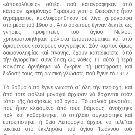
«ἀποκαλύψεις» αὐτές, ποὺ καταγράφηκαν ἀπὸ
κάποιον ἱερομόναχο Γεράσιμο γιατὶ ὁ Θεοφάνης ἦταν
ἀγράμματος, κυκλοφορήθηκαν σὲ λίγα χειρόγραφα
στὰ μέσα τοῦ 19ου αἰ. Ἀπὸ ἀρκετοὺς ἔγιναν δεκτὲς ὡς
γνήσιες προφητεῖες τοῦ ἁγίου Νείλου,
χρησιμοποιήθηκαν μάλιστα ἀποσπασματικὰ καὶ ἀπὸ
ὁρισμένους νεότερους συγγραφεῖς. Σὰν καρπὸς ὅμως
δαιμονοληψίας καὶ πλάνης, ἔχουν καταδικαστεῖ ἀπὸ
τὴν ἁγιορείτικη συνείδηση ὡς νόθες. Γι᾿ αὐτὸ ἡ Ἱερὰ
Κοινότης ἀρνήθηκε νὰ ἐγκρίνει τὴ μετάφραση καὶ
ἔκδοσή τους στὴ ρωσικὴ γλώσσα, ποὺ ἔγινε τὸ 1912.
Τὸ θαῦμα αὐτὸ ἔγινε γνωστὸ σ᾿ ὅλη τὴν περιοχή, καὶ
ἀπὸ τότε πολλοὶ μοναχοὶ ἄρχισαν νὰ ἔρχονται στὸν
τόπο τῆς ἀσκήσεως τοῦ ἁγίου. Τὸ παλαιὸ μονοπάτι,
ποὺ ἦταν κλεισμένο ἀπὸ τοὺς θάμνους, ἀνοίχτηκε
πάλι καὶ καθαρίστηκε, τὸ σπήλαιο συγυρίστηκε καὶ
εὐτρεπίστηκε, ἡ θεία Λειτουργία ἄρχισε νὰ τελεῖται
τακτικὰ στὸ ἐκκλησάκι τοῦ ἁγίου Ἰωάννου τοῦ