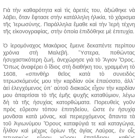
Γιὰ τὴν καθαρότητα καὶ τὶς ἀρετές του, ἀξιώθηκε νὰ
λάβει, ὅταν ἔφτασε στὴν κατάλληλη ἡλικία, τὸ χάρισμα
τῆς Ἱερωσύνης. Παράλληλα ἔμαθε καὶ τὴν Ἱερὴ τέχνη
τῆς εἰκονογραφίας, στὴν ὁποία ἐπιδόθηκε μὲ ἐπιτυχία.
Ὁ ἱερομόναχος Μακάριος ἔμεινε δεκαπέντε περίπου
χρόνια στὴ Μαλεβή. Ὕστερα, ποθώντας
ἡσυχαστικότερη ζωή, ἀνεχώρησε γιὰ τὸ Ἅγιον Ὄρος.
Ὅπως ἀναφέρει ὁ ἴδιος στὴ διαθήκη του, γραμμένη τὸ
1608, «σπινθὴρ θεῖος κατὰ τὸ συνειδὸς
τιτρωσκόμενός μου τὴν καρδίαν οὐκ ἐπαύσατο, ἀλλ᾿
ἀεὶ ἐλεγχόμενος ὑπ᾿ αὐτοῦ διακαῶς εἶχον τὴν καρδίαν
μου ἀπαρτίσαι τὸ τῆς ἐμῆς ψυχῆς καταθύμιον, λέγω
δὴ τὰ τῆς ἡσυχίας κατορθώματα. Πορευθεὶς γοῦν
πρὸς εὕρεσιν τόπου ἐπιτηδείου, ὥστε ἐν ἡσυχίᾳ
μονᾶσαι κατὰ μόνας, καὶ περιερχόμενος ἅπαντα τὰ
τοῦ Ἁγιωνύμου Ὄρους καταφύγιά τε καὶ καταγώγια,
ἦλθον καὶ μέχρις ὁρίων τῆς ἁγίας Λαύρας, ἐν οἶς
τετυχηκὼς εὗρον χῶρον ἐπιτήδειον, καθὼς