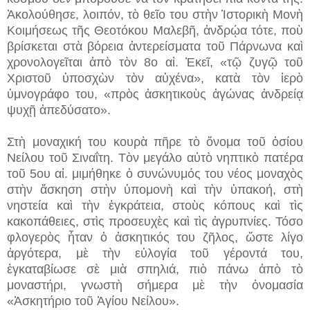
Ἀκολούθησε, λοιπόν, τὸ θεῖο του στὴν Ἱστορικὴ Μονὴ
Κοιμήσεως τῆς Θεοτόκου Μαλεβῆ, ἀνδρῴα τότε, ποὺ
βρίσκεται στὰ βόρεια ἀντερείσματα τοῦ Πάρνωνα καὶ
χρονολογεῖται ἀπὸ τὸν 8ο αἰ. Ἐκεῖ, «τῷ ζυγῷ τοῦ
Χριστοῦ ὑποσχὼν τὸν αὐχένα», κατὰ τὸν ἱερὸ
ὑμνογράφο του, «πρὸς ἀσκητικοὺς ἀγώνας ἀνδρείᾳ
ψυχῇ ἀπεδύσατο».
Στὴ μοναχική του κουρὰ πῆρε τὸ ὄνομα τοῦ ὁσίου
Νείλου τοῦ Σιναΐτη. Τὸν μεγάλο αὐτὸ νηπτικὸ πατέρα
τοῦ 5ου αἰ. μιμήθηκε ὁ συνώνυμός του νέος μοναχὸς
στὴν ἄσκηση στὴν ὑπομονὴ καὶ τὴν ὑπακοή, στὴ
νηστεία καὶ τὴν ἐγκράτεια, στοὺς κόπους καὶ τὶς
κακοπάθειες, στὶς προσευχὲς καὶ τὶς ἀγρυπνίες. Τόσο
φλογερὸς ἦταν ὁ ἀσκητικός του ζῆλος, ὥστε λίγο
ἀργότερα, μὲ τὴν εὐλογία τοῦ γέροντά του,
ἐγκαταβίωσε σὲ μιὰ σπηλιά, πιὸ πάνω ἀπὸ τὸ
μοναστήρι, γνωστὴ σήμερα μὲ τὴν ὀνομασία
«Ἀσκητήριο τοῦ Ἁγίου Νείλου».