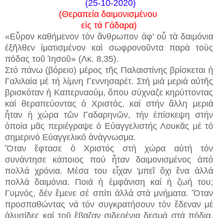
(25-10-2020)
(Θεραπεία δαιμονισμένου
εἰς τά Γάδαρα)
«Εὗρον καθήμενον τὸν ἄνθρωπον ἀφ' οὗ τὰ δαιμόνια
ἐξῆλθεν ἱματισμένον καὶ σωφρονοῦντα παρὰ τοὺς
πόδας τοῦ Ἰησοῦ» (Λκ. 8,35).
Στό πάνω (βόρειο) μέρος τῆς Παλαιστίνης βρίσκεται ἡ
Γαλιλαία μέ τή λίμνη Γεννησαρέτ. Στή μιά μεριά αὐτῆς
βρισκόταν ἡ Καπερναούμ, ὅπου σύχναζε κηρύττοντας
καί θεραπεύοντας ὁ Χριστός, καί στήν ἄλλη μεριά
ἦταν ἡ χώρα τῶν Γαδαρηνῶν, τήν ἐπίσκεψη στήν
ὁποία μᾶς περιέγραψε ὁ Εὐαγγελιστής Λουκᾶς μέ τό
σημερινό Εὐαγγελικό ἀνάγνωσμα.
Ὅταν ἔφτασε ὁ Χριστός στή χώρα αὐτή τόν
συνάντησε κάποιος πού ἦταν δαιμονισμένος ἀπό
πολλά χρόνια. Μέσα του εἶχαν 'μπεῖ ὄχι ἕνα ἀλλά
πολλά δαιμόνια. Ποιά ἡ ἐμφάνιση καί ἡ ζωή του;
Γυμνός, δέν ἔμενε σέ σπίτι ἀλλά στά μνήματα. Ὅταν
προσπαθώντας νά τόν συγκρατήσουν τόν ἔδεναν μέ
ἁλυσίδες καί τοῦ ἔβαζαν σιδερένια δεσμά στά πόδια,