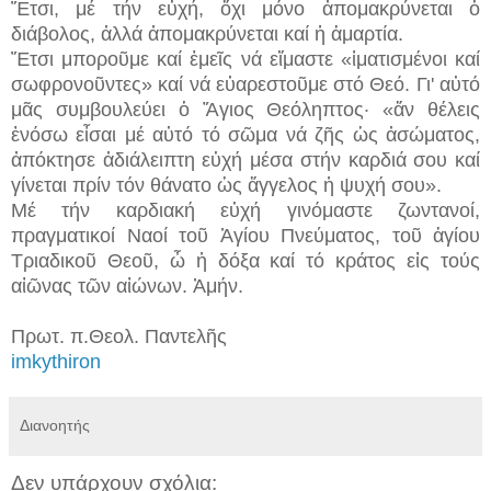
Ἔτσι, μέ τήν εὐχή, ὄχι μόνο ἀπομακρύνεται ὁ
διάβολος, ἀλλά ἀπομακρύνεται καί ἡ ἁμαρτία.
Ἔτσι μποροῦμε καί ἐμεῖς νά εἴμαστε «ἱματισμένοι καί
σωφρονοῦντες» καί νά εὐαρεστοῦμε στό Θεό. Γι' αὐτό
μᾶς συμβουλεύει ὁ Ἅγιος Θεόληπτος· «ἄν θέλεις
ἐνόσω εἶσαι μέ αὐτό τό σῶμα νά ζῆς ὡς ἀσώματος,
ἀπόκτησε ἀδιάλειπτη εὐχή μέσα στήν καρδιά σου καί
γίνεται πρίν τόν θάνατο ὡς ἄγγελος ἡ ψυχή σου».
Μέ τήν καρδιακή εὐχή γινόμαστε ζωντανοί,
πραγματικοί Ναοί τοῦ Ἁγίου Πνεύματος, τοῦ ἁγίου
Τριαδικοῦ Θεοῦ, ὦ ἡ δόξα καί τό κράτος εἰς τούς
αἰῶνας τῶν αἰώνων. Ἀμήν.
Πρωτ. π.Θεολ. Παντελῆς
imkythiron
Διανοητής
Δεν υπάρχουν σχόλια: