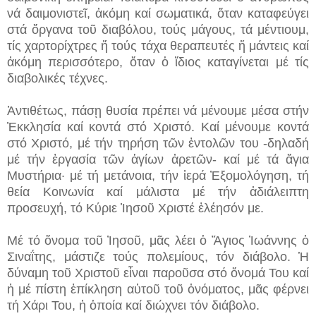
νά δαιμονιστεῖ, ἀκόμη καί σωματικά, ὅταν καταφεύγει
στά ὄργανα τοῦ διαβόλου, τούς μάγους, τά μέντιουμ,
τίς χαρτορίχτρες ἤ τούς τάχα θεραπευτές ἤ μάντεις καί
ἀκόμη περισσότερο, ὅταν ὁ ἴδιος καταγίνεται μέ τίς
διαβολικές τέχνες.
Ἀντιθέτως, πάσῃ θυσία πρέπει νά μένουμε μέσα στήν
Ἐκκλησία καί κοντά στό Χριστό. Καί μένουμε κοντά
στό Χριστό, μέ τήν τηρήση τῶν ἐντολῶν του -δηλαδή
μέ τήν ἐργασία τῶν ἁγίων ἀρετῶν- καί μέ τά ἅγια
Μυστήρια· μέ τή μετάνοια, τήν ἱερά Ἐξομολόγηση, τή
θεία Κοινωνία καί μάλιστα μέ τήν ἀδιάλειπτη
προσευχή, τό Κύριε Ἰησοῦ Χριστέ ἐλέησόν με.
Μέ τό ὄνομα τοῦ Ἰησοῦ, μᾶς λέει ὁ Ἅγιος Ἰωάννης ὁ
Σιναΐτης, μάστιζε τούς πολεμίους, τόν διάβολο. Ἡ
δύναμη τοῦ Χριστοῦ εἶναι παροῦσα στό ὄνομά Του καί
ἡ μέ πίστη ἐπίκληση αὐτοῦ τοῦ ὀνόματος, μᾶς φέρνει
τή Χάρι Του, ἡ ὁποία καί διώχνει τόν διάβολο.