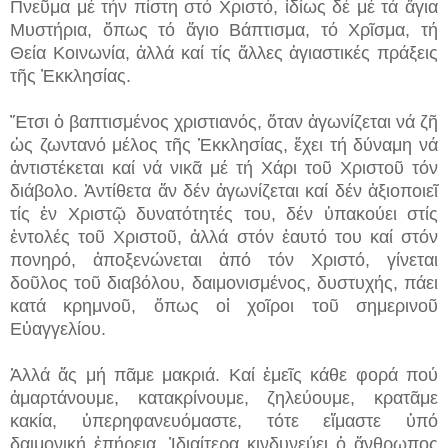
Πνεῦμα μέ τήν πίστη στό Χριστό, ἰδίως δέ μέ τά ἅγια
Μυστήρια, ὅπως τό ἅγιο Βάπτισμα, τό Χρῖσμα, τή
Θεία Κοινωνία, ἀλλά καί τίς ἄλλες ἁγιαστικές πράξεις
τῆς Ἐκκλησίας.
Ἔτσι ὁ βαπτισμένος χριστιανός, ὅταν ἀγωνίζεται νά ζῆ
ὡς ζωντανό μέλος τῆς Ἐκκλησίας, ἔχει τή δύναμη νά
ἀντιστέκεται καί νά νικᾶ μέ τή Χάρι τοῦ Χριστοῦ τόν
διάβολο. Ἀντίθετα ἄν δέν ἀγωνίζεται καί δέν ἀξιοποιεῖ
τίς ἐν Χριστῷ δυνατότητές του, δέν ὑπακούει στίς
ἐντολές τοῦ Χριστοῦ, ἀλλά στόν ἑαυτό του καί στόν
πονηρό, ἀποξενώνεται ἀπό τόν Χριστό, γίνεται
δοῦλος τοῦ διαβόλου, δαιμονισμένος, δυστυχής, πάει
κατά κρημνοῦ, ὅπως οἱ χοῖροι τοῦ σημερινοῦ
Εὐαγγελίου.
Ἀλλά ἄς μή πᾶμε μακριά. Καί ἐμεῖς κάθε φορά πού
ἁμαρτάνουμε, κατακρίνουμε, ζηλεύουμε, κρατᾶμε
κακία, ὑπερηφανευόμαστε, τότε εἴμαστε ὑπό
δαιμονική ἐπήρεια. Ἰδιαίτερα κινδυνεύει ὁ ἄνθρωπος