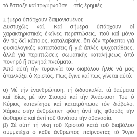
τά ἔσπαζε καί τριγυρνοῦσε...
στίς ἐρημιές.
Σήμερα ὑπάρχουν δαιμονισμένοι;
Δυστυχῶς ναί. Καί σήμερα ὑπάρχουν οἱ
χαρακτηριστικές ἐκεῖνες περιπτώσεις, πού καί μόνο
ἄν τίς δεῖ κάποιος, καταλαβαίνει ὅτι δέν πρόκειται γιά
φυσιολογικές καταστάσεις ἤ γιά ἁπλές ψυχοπάθειες,
ἀλλά γιά περιπτώσεις σωματικῆς καταλήψεως ἀπό
πονηρό ἤ πονηρά πνεύματα.
Ἀπό αὐτή τήν τυραννία τοῦ διαβόλου ἦλθε νά μᾶς
ἀπαλλάξει ὁ Χριστός. Πῶς ἔγινε καί πῶς γίνεται αὐτό;
α) Μέ τήν ἐνανθρώπιση, τή διδασκαλία, τά θαύματα
καί ἰδίως μέ τόν Σταυρό καί τήν Ἀνάσταση Του ὁ
Κύριος κατανίκησε καί κατατρόπωσε τόν διάβολο.
Χάρισε στήν ἀνθρώπινη φύση ἀντί τῆς φθορᾶς τήν
ἀφθαρσία καί ἀντί τοῦ θανάτου τήν ἀθανασία.
β) Σέ αὐτή τή νίκη τοῦ Χριστοῦ κατά τοῦ διαβόλου
συμμετέχει ὁ κάθε ἄνθρωπος παίρνοντας τό Ἅγιο