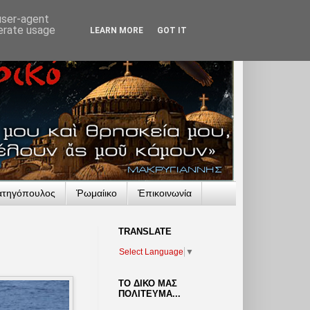
 user-agent
nerate usage
LEARN MORE
GOT IT
ατηγόπουλος
Ῥωμαίικο
Ἐπικοινωνία
TRANSLATΕ
Select Language
▼
ΤΟ ΔΙΚΟ ΜΑΣ
ΠΟΛΙΤΕΥΜΑ...