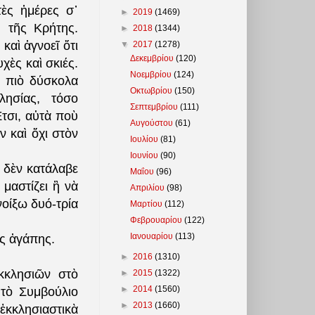
τὲς ἡμέρες σ᾽
►
2019
(1469)
 τῆς Κρήτης.
►
2018
(1344)
καὶ ἀγνοεῖ ὅτι
▼
2017
(1278)
Δεκεμβρίου
(120)
χὲς καὶ σκιές.
Νοεμβρίου
(124)
ο πιὸ δύσκολα
Οκτωβρίου
(150)
ησίας, τόσο
Σεπτεμβρίου
(111)
τσι, αὐτὰ ποὺ
Αυγούστου
(61)
 καὶ ὄχι στὸν
Ιουλίου
(81)
Ιουνίου
(90)
ὶ δὲν κατάλαβε
Μαΐου
(96)
μαστίζει ἢ νὰ
Απριλίου
(98)
νοίξω δυό-τρία
Μαρτίου
(112)
Φεβρουαρίου
(122)
Ιανουαρίου
(113)
ῆς ἀγάπης.
►
2016
(1310)
κκλησιῶν στὸ
►
2015
(1322)
►
2014
(1560)
 τὸ Συμβούλιο
►
2013
(1660)
ἐκκλησιαστικὰ