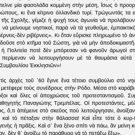
τελνε μία φασολάδα κομμένη στὴν μέση, ἴσως ὁ προορ
ρώπους, κι ἕνα κίτρινο ὀλλανδικὸ τυρί. Τρώγωντάς τα α
 τῆς Σχολῆς, γέμιζε ἡ ψυχή τους ἀγωνία νὰ προλάβουν.
νὰ μείνουμε νηστικοί, παρὰ νὰ τὰ γευθοῦμε, ἐμπαικτικ
έρνεις-δὲν ριβέρνεις». Κι ὅταν εὕρισκε πληρωμένο τὸ ἀν
οῦσε στὸ κτῆμα τοῦ Σώστη, γιὰ νὰ μὴν ἀποδοκιμαστῆ
 ἡ Πολιτεία ποτὲ δὲν μπόρεσαν νὰ φανοῦν ἀρωγοὶ σ
ὶ περίμεναν νὰ λειτουργήσουν μὲ τὰ θαυμάσια αὐτὰ 
Συμβουλίου Ἐκκλησιῶν»!
τὶς ἀρχὲς τοῦ ᾽60 ἔγινε ἕνα τέτοιο συμβούλιο στὸ νη
ι μετέφερε τοὺς συνέδρους στὴν Ρόδο. Μέσα στὸ καράβι
οξοι καὶ ὅλες οἱ ἀποχρώσεις τοῦ προτεσταντισμοῦ. Συμ
αθηγητὴς Παναγιώτης Τρεμπέλας. Οἱ προτεστάντες, μόλ
υς, ὅ,τι ἀπέμεινε στὸ σκεῦος ποὺ λειτούργησαν, ἀνοίξανε
 καὶ τὸ πέταξαν στὴν θάλασσα! Καὶ εἶπε τότε ὁ κυρ
ενὴς ἡ πρᾶξις. Καὶ σ᾽ ἕνα ξένο σπίτι νὰ πάω, ἂν μείνη κ
αν, δὲν θ᾽ ἀνοίξω τὸ παράθυρο νὰ τὸ πετάξω ἔξω».