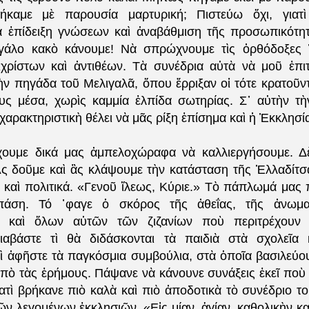
καμε μὲ παρουσία μαρτυρική; Πιστεύω ὄχι, γιατὶ
ὰ ἐπίδειξη γνώσεων καὶ ἀναβάθμιση τῆς προσωπικότη
εγάλο κακὸ κάνουμε! Νὰ σπρώχνουμε τὶς ὀρθόδοξες 
ιχρίστων καὶ ἀντιθέων. Τὰ συνέδρια αὐτὰ νὰ μοῦ ἐπι
ν πηγάδα τοῦ Μελιγαλᾶ, ὅπου ἔρριξαν οἱ τότε κρατοῦν
υς μέσα, χωρὶς καμμία ἐλπίδα σωτηρίας. Σ᾽ αὐτὴν τ
χαρακτηριστικὴ θέλει νὰ μᾶς ρίξη ἐπίσημα καὶ ἡ Ἐκκλησί
χουμε δικά μας ἀμπελοχώραφα νὰ καλλιεργήσουμε. Δὲ
Ἂς δοῦμε καὶ ἂς κλάψουμε τὴν κατάσταση τῆς Ἑλλαδίτσ
 καὶ πολιτικά. «Γενοῦ ἵλεως, Κύριε.» Τὸ πάπλωμά μας 
άση. Τό ᾽φαγε ὁ σκόρος τῆς ἀθεΐας, τῆς ἀνωμα
ς, καὶ ὅλων αὐτῶν τῶν ζιζανίων ποὺ περιτρέχουν 
Διαβάστε τὶ θὰ διδάσκονται τὰ παιδιὰ στὰ σχολεῖα 
αὶ ἀφῆστε τὰ παγκόσμια συμβούλια, στὰ ὁποῖα βασιλεύου
πὸ τὰς ἐρήμους. Πάψανε νὰ κάνουνε συνάξεις ἐκεῖ ποὺ 
ατὶ βρήκανε πιὸ καλὰ καὶ πιὸ ἀποδοτικὰ τὸ συνέδριο τ
ν λεγομένων ἐκκλησιῶν. «Εἰς μίαν, ἁγίαν, καθολικὴν κ