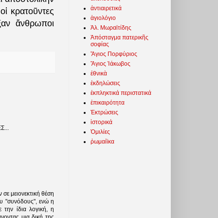
ἀντιαιρετικά
οἱ κρατοῦντες
ἁγιολόγιο
ξαν ἄνθρωποι
Ἀλ. Μωραϊτίδης
Ἀπόσταγμα πατερικῆς
σοφίας
Ἅγιος Πορφύριος
Ἅγιος Ἰάκωβος
ἐθνικὰ
ἐκδηλώσεις
ἐκπληκτικά περιστατικά
ἐπικαιρότητα
Ἐκτρώσεις
ἱστορικά
...
Ὁμιλίες
ῥωμαίϊκα
 σε μειονεκτική θέση
ου "συνόδους", ενώ η
 την ίδια λογική, η
νοντας μια δική της