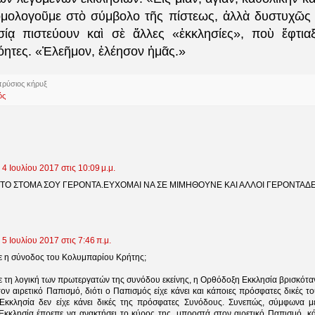
μολογοῦμε στὸ σύμβολο τῆς πίστεως, ἀλλὰ δυστυχῶς 
σίᾳ πιστεύουν καὶ σὲ ἄλλες «ἐκκλησίες», ποὺ ἔφτια
όητες. «Ἐλεῆμον, ἐλέησον ἡμᾶς.»
πρύσιος κήρυξ
ός
4 Ιουλίου 2017 στις 10:09 μ.μ.
 ΤΟ ΣΤΟΜΑ ΣΟΥ ΓΕΡΟΝΤΑ.ΕΥΧΟΜΑΙ ΝΑ ΣΕ ΜΙΜΗΘΟΥΝΕ ΚΑΙ ΑΛΛΟΙ ΓΕΡΟΝΤΑΔΕΣ
5 Ιουλίου 2017 στις 7:46 π.μ.
ινε η σύνοδος του Κολυμπαρίου Κρήτης;
 τη λογική των πρωτεργατών της συνόδου εκείνης, η Ορθόδοξη Εκκλησία βρισκόταν
ον αιρετικό Παπισμό, διότι ο Παπισμός είχε κάνει και κάποιες πρόσφατες δικές τ
κκλησία δεν είχε κάνει δικές της πρόσφατες Συνόδους. Συνεπώς, σύμφωνα με
κκλησία έπρεπε να ανακτήσει το κύρος της, μπροστά στον αιρετικό Παπισμό, κά