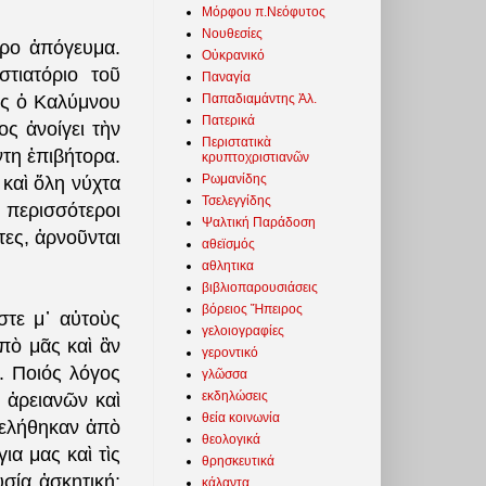
Μόρφου π.Νεόφυτος
Νουθεσίες
ηρο ἀπόγευμα.
Οὐκρανικό
τιατόριο τοῦ
Παναγία
Παπαδιαμάντης Ἀλ.
ος ὁ Καλύμνου
Πατερικά
ς ἀνοίγει τὴν
Περιστατικὰ
τη ἐπιβήτορα.
κρυπτοχριστιανῶν
Ρωμανίδης
καὶ ὅλη νύχτα
Τσελεγγίδης
 περισσότεροι
Ψαλτική Παράδοση
ίτες, ἀρνοῦνται
αθεϊσμός
αθλητικα
βιβλιοπαρουσιάσεις
βόρειος Ἤπειρος
στε μ᾽ αὐτοὺς
γελοιογραφίες
πὸ μᾶς καὶ ἂν
γεροντικό
. Ποιός λόγος
γλῶσσα
εκδηλώσεις
 ἀρειανῶν καὶ
θεία κοινωνία
ὠφελήθηκαν ἀπὸ
θεολογικά
ια μας καὶ τὶς
θρησκευτικά
σία ἀσκητική;
κάλαντα