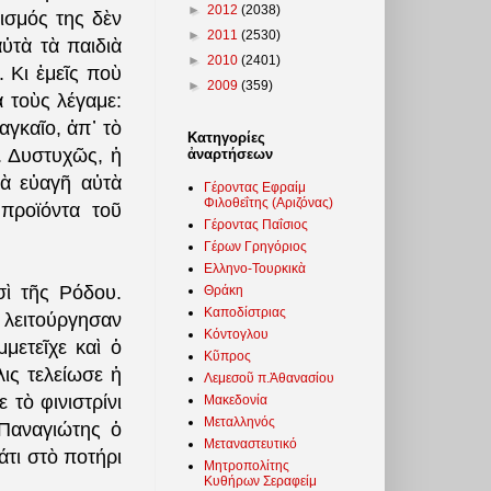
►
2012
(2038)
ισμός της δὲν
►
2011
(2530)
ὐτὰ τὰ παιδιὰ
►
2010
(2401)
 Κι ἐμεῖς ποὺ
►
2009
(359)
ὰ τοὺς λέγαμε:
αγκαῖο, ἀπ᾽ τὸ
Κατηγορίες
. Δυστυχῶς, ἡ
ἀναρτήσεων
τὰ εὐαγῆ αὐτὰ
Γέροντας Εφραίμ
Φιλοθεΐτης (Αριζόνας)
προϊόντα τοῦ
Γέροντας Παΐσιος
Γέρων Γρηγόριος
Ελληνο-Τουρκικὰ
σὶ τῆς Ρόδου.
Θράκη
Καποδίστριας
 λειτούργησαν
Κόντογλου
μετεῖχε καὶ ὁ
Κῦπρος
ις τελείωσε ἡ
Λεμεσοῦ π.Ἀθανασίου
 τὸ φινιστρίνι
Μακεδονία
Μεταλληνός
-Παναγιώτης ὁ
Μεταναστευτικό
άτι στὸ ποτήρι
Μητροπολίτης
Κυθήρων Σεραφείμ