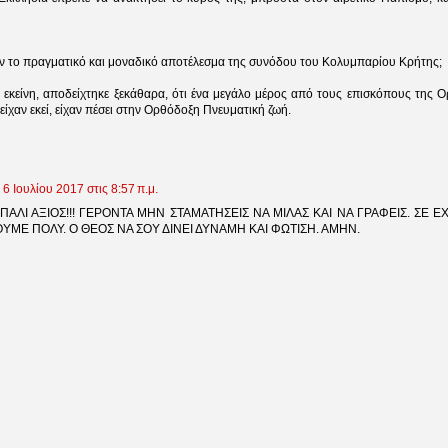
αν το πραγματικό και μοναδικό αποτέλεσμα της συνόδου του Κολυμπαρίου Κρήτης;
 εκείνη, αποδείχτηκε ξεκάθαρα, ότι ένα μεγάλο μέρος από τους επισκόπους της 
ίχαν εκεί, είχαν πέσει στην Ορθόδοξη Πνευματική ζωή.
6 Ιουλίου 2017 στις 8:57 π.μ.
 ΠΑΛΙ ΑΞΙΟΣ!!! ΓΕΡΟΝΤΑ ΜΗΝ ΣΤΑΜΑΤΗΣΕΙΣ ΝΑ ΜΙΛΑΣ ΚΑΙ ΝΑ ΓΡΑΦΕΙΣ. ΣΕ 
ΥΜΕ ΠΟΛΥ. Ο ΘΕΟΣ ΝΑ ΣΟΥ ΔΙΝΕΙ ΔΥΝΑΜΗ ΚΑΙ ΦΩΤΙΣΗ. ΑΜΗΝ.