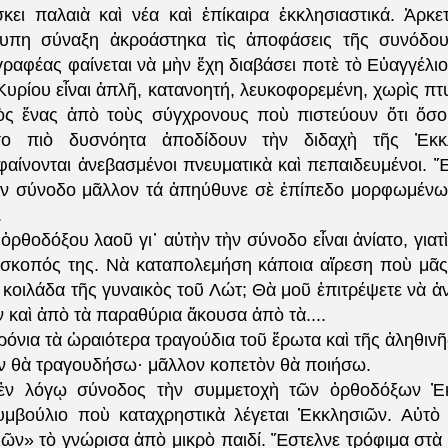
κει παλαιὰ καὶ νέα καὶ ἐπίκαιρα ἐκκλησιαστικά. Ἀρκε
τυπη σύναξη ἀκροάστηκα τὶς ἀποφάσεις τῆς συνόδου
ραφέας φαίνεται νὰ μὴν ἔχη διαβάσει ποτὲ τὸ Εὐαγγέλιο 
Κυρίου εἶναι ἁπλῆ, κατανοητή, λευκοφορεμένη, χωρὶς πτυ
τὸς ἕνας ἀπὸ τοὺς σύγχρονους ποὺ πιστεύουν ὅτι ὅσ
σο πιὸ δυσνόητα ἀποδίδουν τὴν διδαχὴ τῆς Ἐκκλ
φαίνονται ἀνεβασμένοι πνευματικὰ καὶ πεπαιδευμένοι. Ἔ
ὴν σύνοδο μᾶλλον τά ἀπηύθυνε σὲ ἐπίπεδο μορφωμένων
.
ὀρθοδόξου λαοῦ γι᾽ αὐτὴν τὴν σύνοδο εἶναι ἀνίατο, γιατ
 σκοπός της. Νὰ καταπολεμήση κάποια αἵρεση ποὺ μᾶς 
 κοιλάδα τῆς γυναικὸς τοῦ Λώτ; Θὰ μοῦ ἐπιτρέψετε νὰ ἀ
 καὶ ἀπὸ τὰ παραθύρια ἄκουσα ἀπὸ τὰ....
ρόνια τὰ ὡραιότερα τραγούδια τοῦ ἔρωτα καὶ τῆς ἀληθιν
 θὰ τραγουδήσω· μᾶλλον κοπετὸν θὰ ποιήσω.
 ἐν λόγῳ σύνοδος τὴν συμμετοχὴ τῶν ὀρθοδόξων Ἐ
μβούλιο ποὺ καταχρηστικὰ λέγεται Ἐκκλησιῶν. Αὐτὸ
ῶν» τὸ γνώρισα ἀπὸ μικρὸ παιδί. Ἔστελνε τρόφιμα στὰ 