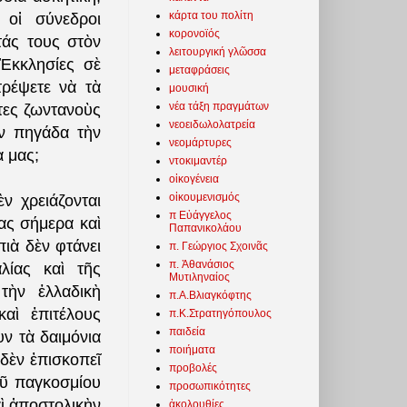
κάρτα του πολίτη
 οἱ σύνεδροι
κορονοϊός
τάς τους στὸν
λειτουργική γλῶσσα
Ἐκκλησίες σὲ
μεταφράσεις
τρέψετε νὰ τὰ
μουσική
νέα τάξη πραγμάτων
τες ζωντανοὺς
νεοειδωλολατρεία
ὴν πηγάδα τὴν
νεομάρτυρες
α μας;
ντοκιμαντέρ
οἰκογένεια
οἰκουμενισμός
ν χρειάζονται
π Εὐάγγελος
ας σήμερα καὶ
Παπανικολάου
πιὰ δὲν φτάνει
π. Γεώργιος Σχοινᾶς
π. Ἀθανάσιος
λίας καὶ τῆς
Μυτιληναίος
τὴν ἑλλαδικὴ
π.Α.Βλιαγκόφτης
καὶ ἐπιτέλους
π.Κ.Στρατηγόπουλος
παιδεία
ν τὰ δαιμόνια
ποιήματα
δὲν ἐπισκοπεῖ
προβολές
οῦ παγκοσμίου
προσωπικότητες
αὶ ἀποστολικὴν
ἀκολουθίες