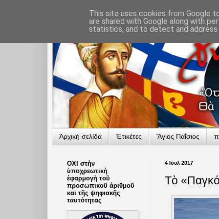
This site uses cookies from Google to 
are shared with Google along with per
statistics, and to detect and address
Ἀρχικὴ σελίδα
Ἐτικέτες
Ἅγιος Παΐσιος
π
ΟΧΙ στὴν
4 Ιουλ 2017
ὑποχρεωτικὴ
Τὸ «Παγκό
ἐφαρμογὴ τοῦ
προσωπικοῦ ἀριθμοῦ
καὶ τῆς ψηφιακῆς
ταυτότητας