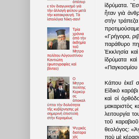
ἀπέσυρ
ἱδρύματα. Ἔσ
ε τὸν διαγωνισμὸ γιὰ
τὴν ἀλλαγὴ φύλου μετὰ
ἦταν γιὰ ἀνθ
τὴν κατακραυγή. Τὰ
ἱστολόγια Νίκη-σαν!
στὴν τράπεζα
προτιμούσαμε 
Τρία
χρόνια
«Γρήγορα, ριβ
ἀπὸ τὴν
ἐκδημία
παράθυρο πηδ
τοῦ
Ἐκκλησία καὶ
Μητρο
πολίτου Αὐγουστίνου
ἱδρύματα κα
Καντιώτη
(φωτoγραφίες καὶ
«Παγκοσμίου 
βίντεο)
O
Κάπου ἐκεῖ σ
Μητρο
πολίτης
Εἰδικὸ καράβ
Κερκύρ
ας
καὶ οἱ ὀρθόδ
ἀποκαλ
ύπτει τὴν δολιότητα
μακαριστὸς κ
τῆς κυβέρνησης μὲ
λειτουργία το
σημερινὴ ἐπιστολὴ
στὴν Κεραμέως
τοῦ καραβιοῦ
Ψυχικὲς
θεολόγος: «Ἀγ
διαταρα
ποὺ μὲ κέρασ
χὲς