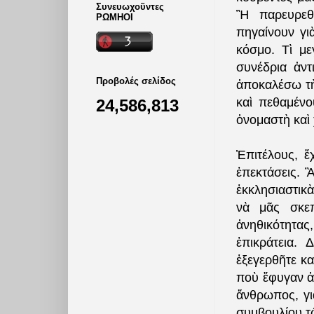
Συνευωχοῦντες
Ἢ παρευρεθή
ΡΩΜΗΟΙ
πηγαίνουν γι
κόσμο. Τὶ μ
συνέδρια ἀντ
Προβολές σελίδος
ἀποκαλέσω τὴ
καὶ πεθαμένο
24,586,813
ὀνομαστὴ καὶ 
Ἐπιτέλους, ἔ
ἐπεκτάσεις. 
ἐκκλησιαστικὰ
νὰ μᾶς σκεπ
ἀνηθικότητα
ἐπικράτεια. 
ἐξεγερθῆτε κ
ποὺ ἔφυγαν ἀ
ἄνθρωπος, γι
συμβουλίου τῶ