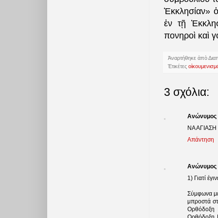
Ἐκκλησίαν» ὁ
ἐν τῇ Ἐκκλη
πονηροὶ καὶ γ
Ἀναρτήθηκε ἀπὸ
Δια
Ἐτικέτες
οἰκουμενισμ
3 σχόλια:
Ανώνυμος
ΝΑ ΑΓΙΑΣΗ
Απάντηση
Ανώνυμος
1) Γιατί έγ
Σύμφωνα με
μπροστά στ
Ορθόδοξη Ε
Ορθόδοξη Ε