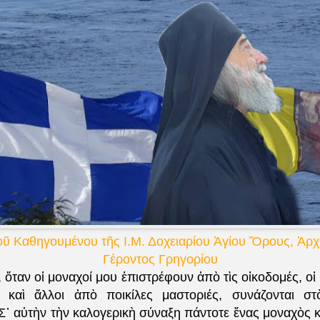
ῦ Καθηγουμένου τῆς Ι.Μ. Δοχειαρίου Ἁγίου Ὅρους, Ἀρχ
Γέροντος Γρηγορίου
ὅταν οἱ μοναχοί μου ἐπιστρέφουν ἀπὸ τὶς οἰκοδομές, ο
 καὶ ἄλλοι ἀπὸ ποικίλες μαστοριές, συνάζονται σ
 Σ᾽ αὐτὴν τὴν καλογερικὴ σύναξη πάντοτε ἕνας μοναχὸς 