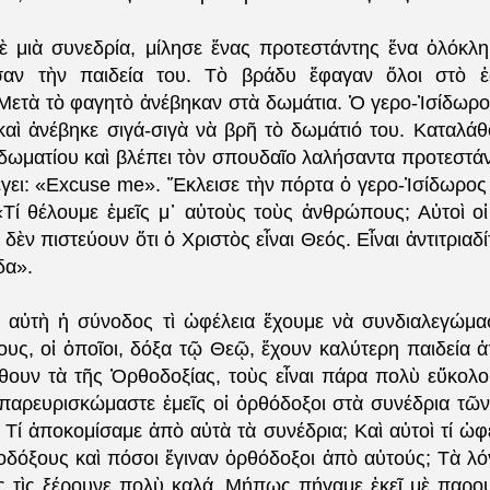
ὲ μιὰ συνεδρία, μίλησε ἕνας προτεστάντης ἕνα ὁλόκλ
αν τὴν παιδεία του. Τὸ βράδυ ἔφαγαν ὅλοι στὸ ἑσ
 Μετὰ τὸ φαγητὸ ἀνέβηκαν στὰ δωμάτια. Ὁ γερο-Ἰσίδωρ
αὶ ἀνέβηκε σιγά-σιγὰ νὰ βρῆ τὸ δωμάτιό του. Καταλάθο
δωματίου καὶ βλέπει τὸν σπουδαῖο λαλήσαντα προτεστάν
γει: «Excuse me». Ἔκλεισε τὴν πόρτα ὁ γερο-Ἰσίδωρος 
«Τί θέλουμε ἐμεῖς μ᾽ αὐτοὺς τοὺς ἀνθρώπους; Αὐτοὶ οἱ
, δὲν πιστεύουν ὅτι ὁ Χριστὸς εἶναι Θεός. Εἶναι ἀντιτριαδ
δα».
 αὐτὴ ἡ σύνοδος τὶ ὠφέλεια ἔχουμε νὰ συνδιαλεγώμα
υς, οἱ ὁποῖοι, δόξα τῷ Θεῷ, ἔχουν καλύτερη παιδεία ἀ
θουν τὰ τῆς Ὀρθοδοξίας, τοὺς εἶναι πάρα πολὺ εὔκολο
 παρευρισκώμαστε ἐμεῖς οἱ ὀρθόδοξοι στὰ συνέδρια τῶν
; Τί ἀποκομίσαμε ἀπὸ αὐτὰ τὰ συνέδρια; Καὶ αὐτοὶ τί 
δόξους καὶ πόσοι ἔγιναν ὀρθόδοξοι ἀπὸ αὐτούς; Τὰ λόγ
ς τὶς ξέρουνε πολὺ καλά. Μήπως πήγαμε ἐκεῖ μὲ παρου