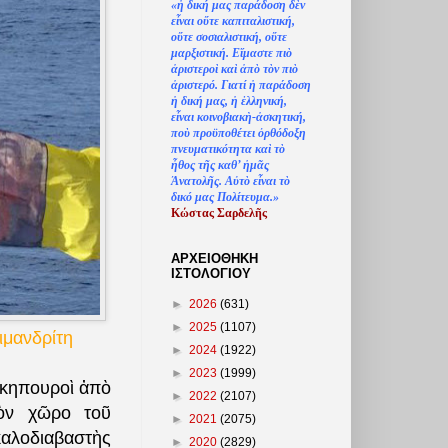
«
ἡ
δική μας παράδοση δ
ὲ
ν
ε
ἶ
ναι ο
ὔ
τε καπιταλιστική,
ο
ὔ
τε σοσιαλιστική, ο
ὔ
τε
μαρξιστική. Ε
ἴ
μαστε πι
ὸ
ἀ
ριστερο
ὶ
κα
ὶ
ἀ
π
ὸ
τ
ὸ
ν πι
ὸ
ἀ
ριστερό. Γιατί
ἡ
παράδοση
ἡ
δική μας,
ἡ
ἑ
λληνική,
ε
ἶ
ναι κοινοβιακ
ὴ
-
ἀ
σκητική,
πο
ὺ
προϋποθέτει
ὀ
ρθόδοξη
πνευματικότητα κα
ὶ
τ
ὸ
ἦ
θος τ
ῆ
ς καθ’
ἠ
μ
ᾶ
ς
Ἀ
νατολ
ῆ
ς. Α
ὐ
τ
ὸ
ε
ἶ
ναι τ
ὸ
δικό μας Πολίτευμα.»
Κώστας Σαρδελ
ῆ
ς
ΑΡΧΕΙΟΘΗΚΗ
ΙΣΤΟΛΟΓΙΟΥ
►
2026
(631)
►
2025
(1107)
ιμανδρίτη
►
2024
(1922)
►
2023
(1999)
ἱ κηπουροὶ ἀπὸ
►
2022
(2107)
τὸν χῶρο τοῦ
►
2021
(2075)
καλοδιαβαστὴς
►
2020
(2829)