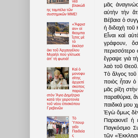
νέα
μᾶς ἀναγινώσ
βλακώδ
ης ταμπέλα τῶν
αὐτὴν τὴν ἄ
συστημικῶν ΜΜΕ!
Βέβαια ὁ συγγ
«Ἄφρισ
ἡ διδαχὴ τοῦ 
αν» οἱ
θεομπα
Εἶναι καὶ αὐ
ῖχτες μὲ
τὸ
γράφουν, ὅ
ἐκκλησ
περισσότερο 
άκι τοῦ Ἀρχαγγέλου
Μιχαὴλ ποὺ γλίτωσε
ἔγραψε γιὰ τ
ἀπ’ τὴ φωτιά!
λαὸ τοῦ Θεοῦ
Καὶ ὁ
Τὸ ἄλγος τοῦ 
μονοφυ
σίτης
ποιὸς ἦταν ὁ
ἀρχιεπί
σκοπος
μᾶς ρίξη στὴν
παρὼν
στὸν Ἅγιο Δημήτριο
παραθύρια, ἂν
κατὰ τὴν χειροτονία
τοῦ νέου ἐπισκόπου
παιδικά μου χ
Γρεβενῶν
Ἐγὼ ὅμως δὲν
Τὸ
Παρακινεῖ ἡ
Ὑπουρ
γεῖο
Παγκόσμιο Συ
Παιδεία
τῶν «Ἐκκλησι
ς