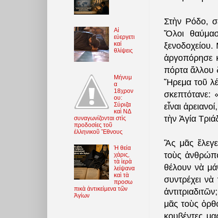
Στὴν Ρόδο, σ
Αἱ
Ὅλοι θαύμασ
εὐεργετι
καί
ξενοδοχείου.
θλίψεις
ἀργοπόρησε κ
πόρτα ἄλλου 
Μήνυμ
Ἥρεμα τοῦ λέ
α
18χρον
σκεπτότανε: 
ου:
Σύριζα
εἶναι ἀρειανοί
καὶ ΝΔ
τὴν Ἁγία Τριά
συναγωνίζονται στὶς
προδοσίες τοῦ
ἑλληνικοῦ Ἔθνους
Ἂς μᾶς ἔλεγε
Ἡ θεία
τοὺς ἀνθρώπο
χάρις,
τὰ ἱερὰ
θέλουν νὰ μά
λείψανα
καὶ τὰ
συντρέχει νὰ
προσω
πικὰ ἀντικείμενα τῶν
ἀντιτριαδιτῶν
Ἁγίων
μᾶς τοὺς ὀρθο
κουβέντες μα