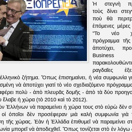
Ἡ στεγνὴ πρα
τοὺς δίνει στε
ποὺ θὰ περιτρ
ἑπόμενες μέρες 
"Το νέο χρη
πρόγραμμα τῆς
ἀποτύχει, προ
Βusiness 
παρακολουθώντ
ραγδαῖες ἐξε
ἑλληνικὸ ζήτημα.
Ὅπως ἐπισημαίνει, ἡ νέα συμφωνία γ
ασμένη νὰ ἀποτύχει γιατί τὸ νέο σχεδιαζόμενο πρόγραμμ
αφέρει πολὺ - ἀπὸ πλευρᾶς δομῆς - ἀπὸ τὰ δύο προηγ
 ἔλαβε ἡ χώρα (τὸ 2010 καὶ τὸ 2012).
ν Ἑλλήνων νὰ παραμείνει ἡ χώρα τους στὸ εὐρὼ δὲν σ
 οἱ ὁποῖοι δὲν προσέφεραν μιὰ καλὴ συμφωνία γιὰ τ
ση τῆς χώρας.
Ἐὰν ἡ Ἑλλάδα ἐπιθυμεῖ νὰ παραμείνει σ
ωνία μπορεῖ νὰ ἀποδεχθεῖ.
Ὅπως τονίζεται στὸ ἐν λόγω 