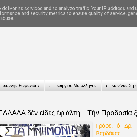
deliver its services and to analyze traffic. Your IP address and
formance and security metrics to ensure quality of service, ge
 abuse.
.Ἰωάννης Ρωμανίδης
π. Γεώργιος Μεταλληνός
π. Κων/νος Στρ
ΛΛΑΔΑ δὲν εἶδες ἐφιάλτη... Τὴν Προδοσία ξ
Γράφει
ὁ
Δρ. Κ
Βαρδάκας