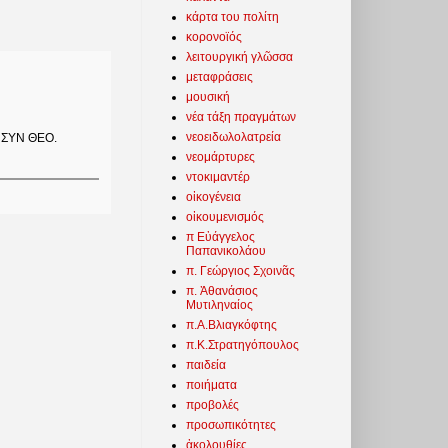
κάρτα του πολίτη
κορονοϊός
λειτουργική γλῶσσα
μεταφράσεις
μουσική
νέα τάξη πραγμάτων
νεοειδωλολατρεία
 ΣΥΝ ΘΕΟ.
νεομάρτυρες
ντοκιμαντέρ
οἰκογένεια
οἰκουμενισμός
π Εὐάγγελος
Παπανικολάου
π. Γεώργιος Σχοινᾶς
π. Ἀθανάσιος
Μυτιληναίος
π.Α.Βλιαγκόφτης
π.Κ.Στρατηγόπουλος
παιδεία
ποιήματα
προβολές
προσωπικότητες
ἀκολουθίες