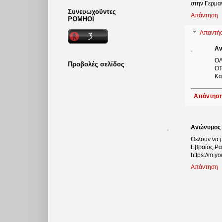
στην Γερμα
Συνευωχοῦντες
Απάντηση
ΡΩΜΗΟΙ
Απαντήσ
Αν
ΟΛ
Προβολές σελίδος
ΟΤ
Κα
Απάντησ
Ανώνυμος
Θελουν να 
Εβραίος Ραβ
https://m.
Απάντηση