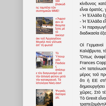
νέα
κίνδυνος κα
βλακώδ
ης ταμπέλα τῶν
εἶναι ὁρατός, 
συστημικῶν ΜΜΕ!
- Ἡ Ἑλλάδα ἔ
«Ἄφρισ
- Ἡ Ἑλλάδα εἶ
αν» οἱ
θεομπα
- Ἡ παραγωγὴ
ῖχτες μὲ
τὸ
διαδικασία ἐξ
ἐκκλησ
άκι τοῦ Ἀρχαγγέλου
Μιχαὴλ ποὺ γλίτωσε
Οἱ Γερμανοὶ 
ἀπ’ τὴ φωτιά!
Καλάβρυτα, τὸ
Τὸ
Ὅπως ἀναφέρε
Ὑπουρ
γεῖο
Frances Copp
Παιδεία
ς
«Ἡ ταπείνωση
ἀπέσυρ
ε τὸν διαγωνισμὸ γιὰ
μέρος τοῦ πρ
τὴν ἀλλαγὴ φύλου μετὰ
τὴν κατακραυγή. Τὰ
ὅτι ἡ ΕΕ στὴ
ἱστολόγια Νίκη-σαν!
δημιουργήσει
Ψυχικὲς
χῶρες. Στὸ τέ
διαταρα
χὲς
Τὸ Grexit εἶ
τραπεζομάντι