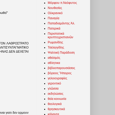
Μόρφου π.Νεόφυτος
Νουθεσίες
ρωθεί"
Οὐκρανικό
Παναγία
Παπαδιαμάντης Ἀλ.
Πατερικά
Περιστατικὰ
κρυπτοχριστιανῶν
Ρωμανίδης
ΤΟΝ ΛΑΘΡΟΣΤΡΑΤΟ
Τσελεγγίδης
ΝΤΙΣΥΝΤΑΓΜΑΤΙΚΟ
ΗΝΑΣ ΔΕΝ ΔΕΧΕΤΑΙ
Ψαλτική Παράδοση
αθεϊσμός
αθλητικα
βιβλιοπαρουσιάσεις
βόρειος Ἤπειρος
γελοιογραφίες
γεροντικό
γλῶσσα
εκδηλώσεις
θεία κοινωνία
θεολογικά
θρησκευτικά
αι γιατι δεν ορμουν
κάλαντα