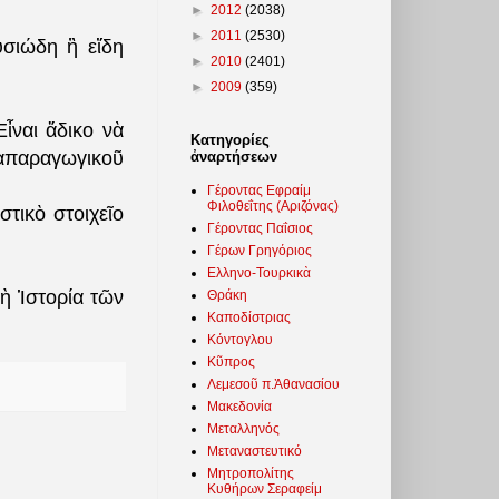
►
2012
(2038)
►
2011
(2530)
σιώδη ἢ εἴδη
►
2010
(2401)
►
2009
(359)
ἶναι ἄδικο νὰ
Κατηγορίες
ναπαραγωγικοῦ
ἀναρτήσεων
Γέροντας Εφραίμ
Φιλοθεΐτης (Αριζόνας)
στικὸ στοιχεῖο
Γέροντας Παΐσιος
Γέρων Γρηγόριος
Ελληνο-Τουρκικὰ
κὴ Ἱστορία τῶν
Θράκη
Καποδίστριας
Κόντογλου
Κῦπρος
Λεμεσοῦ π.Ἀθανασίου
Μακεδονία
Μεταλληνός
Μεταναστευτικό
Μητροπολίτης
Κυθήρων Σεραφείμ