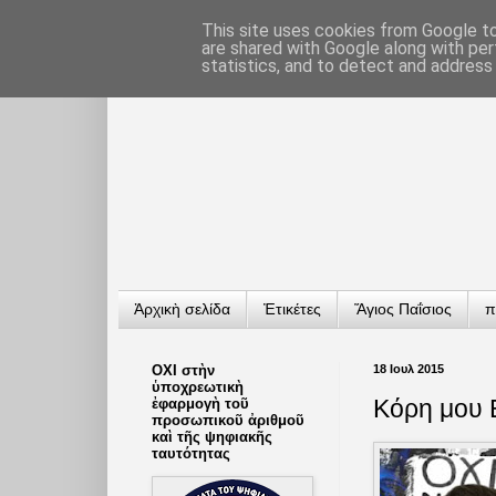
This site uses cookies from Google to 
are shared with Google along with per
statistics, and to detect and address
Ἀρχικὴ σελίδα
Ἐτικέτες
Ἅγιος Παΐσιος
π
ΟΧΙ στὴν
18 Ιουλ 2015
ὑποχρεωτικὴ
Κόρη μου Ε
ἐφαρμογὴ τοῦ
προσωπικοῦ ἀριθμοῦ
καὶ τῆς ψηφιακῆς
ταυτότητας