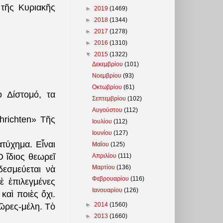
τῆς Κυριακῆς
►
2019
(1469)
►
2018
(1344)
►
2017
(1278)
►
2016
(1310)
▼
2015
(1322)
Δεκεμβρίου
(101)
Νοεμβρίου
(93)
Οκτωβρίου
(61)
ὸ Δίστομό, τα
Σεπτεμβρίου
(102)
Αυγούστου
(112)
hrichten» Τῆς
Ιουλίου
(112)
Ιουνίου
(127)
τύχημα. Εἶναι
Μαΐου
(125)
 ἴδιος θεωρεῖ
Απριλίου
(111)
Μαρτίου
(136)
δεσμεύεται νὰ
Φεβρουαρίου
(116)
ὲ ἐπιλεγμένες
Ιανουαρίου
(126)
καὶ ποιὲς ὄχι.
►
2014
(1560)
ῶρες-μέλη. Τὸ
►
2013
(1660)