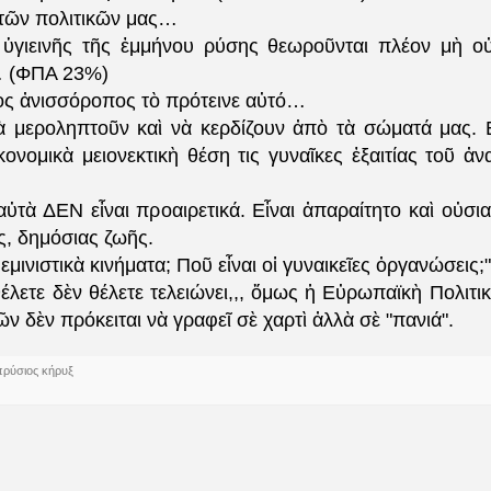
τῶν πολιτικῶν μας…
ὑγιεινῆς τ
ῆ
ς ἐμμήνου ρύσης θεωροῦνται πλέον μὴ οὐ
… (ΦΠΑ 23%)
ὸς ἀνισσόροπος τὸ πρότεινε αὐτό…
νὰ μεροληπτοῦν καὶ νὰ κερδίζουν ἀπὸ τὰ σώματά μας. Ε
κονομικὰ μειονεκτικὴ θέση τις γυναῖκες ἐξαιτίας τοῦ ἀ
ὐτὰ ΔΕΝ εἶναι προαιρετικά. Εἶναι ἀπαραίτητο καὶ οὐσια
ς, δημόσιας ζωῆς.
εμινιστικὰ κινήματα; Ποῦ εἶναι οἱ γυναικεῖες ὀργανώσεις;"
λετε δὲν θέλετε τελειώνει,,, ὅμως ἡ Εὐρωπαϊκὴ Πολιτι
ῶν δὲν πρόκειται νὰ γραφεῖ σὲ χαρτὶ ἀλλὰ σὲ "πανιά".
πρύσιος κήρυξ