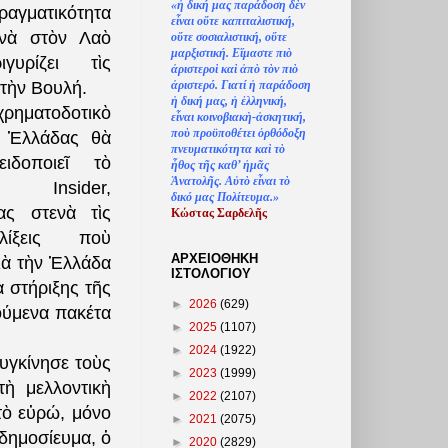
«
ἡ
δική μας παράδοση δ
ὲ
ν
γματικότητα
ε
ἶ
ναι ο
ὔ
τε καπιταλιστική,
γνὰ στὸν Λαὸ
ο
ὔ
τε σοσιαλιστική, ο
ὔ
τε
μαρξιστική. Ε
ἴ
μαστε πι
ὸ
ιγυρίζει τὶς
ἀ
ριστερο
ὶ
κα
ὶ
ἀ
π
ὸ
τ
ὸ
ν πι
ὸ
ἀ
ριστερό. Γιατί
ἡ
παράδοση
τὴν Βουλή.
ἡ
δική μας,
ἡ
ἑ
λληνική,
ματοδοτικὸ
ε
ἶ
ναι κοινοβιακ
ὴ
-
ἀ
σκητική,
πο
ὺ
προϋποθέτει
ὀ
ρθόδοξη
 Ἑλλάδας θὰ
πνευματικότητα κα
ὶ
τ
ὸ
ειδοποιεῖ τὸ
ἦ
θος τ
ῆ
ς καθ’
ἠ
μ
ᾶ
ς
Ἀ
νατολ
ῆ
ς. Α
ὐ
τ
ὸ
ε
ἶ
ναι τ
ὸ
Insider,
δικό μας Πολίτευμα.»
ας στενὰ τὶς
Κώστας Σαρδελ
ῆ
ς
λίξεις ποὺ
ΑΡΧΕΙΟΘΗΚΗ
ιὰ τὴν Ἑλλάδα
ΙΣΤΟΛΟΓΙΟΥ
α στήριξης τῆς
►
2026
(629)
ούμενα πακέτα
►
2025
(1107)
►
2024
(1922)
υγκίνησε τοὺς
►
2023
(1999)
ὴ μελλοντικὴ
►
2022
(2107)
τὸ εὐρώ, μόνο
►
2021
(2075)
δημοσίευμα, ὁ
►
2020
(2829)