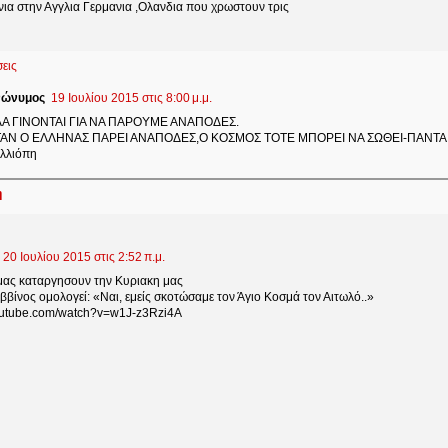
νια στην Αγγλια Γερμανια ,Ολανδια που χρωστουν τρις
εις
ώνυμος
19 Ιουλίου 2015 στις 8:00 μ.μ.
Α ΓΙΝΟΝΤΑΙ ΓΙΑ ΝΑ ΠΑΡΟΥΜΕ ΑΝΑΠΟΔΕΣ.
ΑΝ Ο ΕΛΛΗΝΑΣ ΠΑΡΕΙ ΑΝΑΠΟΔΕΣ,Ο ΚΟΣΜΟΣ ΤΟΤΕ ΜΠΟΡΕΙ ΝΑ ΣΩΘΕΙ-ΠΑΝΤΑ
λλιόπη
η
20 Ιουλίου 2015 στις 2:52 π.μ.
μας καταργησουν την Κυριακη μας
βίνος ομολογεί: «Ναι, εμείς σκοτώσαμε τον Άγιο Κοσμά τον Αιτωλό..»
youtube.com/watch?v=w1J-z3Rzi4A