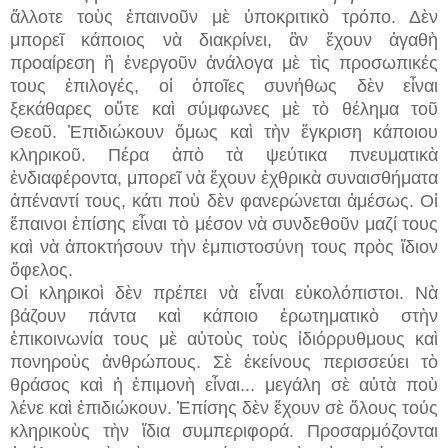
ἄλλοτε τοὺς ἐπαινοῦν μὲ ὑποκριτικὸ τρόπο. Δὲν
μπορεῖ κάποιος νὰ διακρίνει, ἂν ἔχουν ἀγαθὴ
προαίρεση ἢ ἐνεργοῦν ἀνάλογα μὲ τὶς προσωπικές
τους ἐπιλογές, οἱ ὁποῖες συνήθως δὲν εἶναι
ξεκάθαρες οὔτε καὶ σύμφωνες μὲ τὸ θέλημα τοῦ
Θεοῦ. Ἐπιδιώκουν ὅμως καὶ τὴν ἔγκριση κάποιου
κληρικοῦ. Πέρα ἀπὸ τὰ ψεύτικα πνευματικὰ
ἐνδιαφέροντα, μπορεῖ νὰ ἔχουν ἐχθρικὰ συναισθήματα
ἀπέναντί τους, κάτι ποὺ δὲν φανερώνεται ἀμέσως. Οἱ
ἔπαινοι ἐπίσης εἶναι τὸ μέσον νὰ συνδεθοῦν μαζί τους
καὶ νὰ ἀποκτήσουν τὴν ἐμπιστοσύνη τους πρὸς ἴδιον
ὄφελος.
Οἱ κληρικοὶ δὲν πρέπει νὰ εἶναι εὐκολόπιστοι. Νὰ
βάζουν πάντα καὶ κάποιο ἐρωτηματικὸ στὴν
ἐπικοινωνία τους μὲ αὐτοὺς τοὺς ἰδιόρρυθμους καὶ
πονηροὺς ἀνθρώπους. Σὲ ἐκείνους περισσεύει τὸ
θράσος καὶ ἡ ἐπιμονὴ εἶναι...
μεγάλη σὲ αὐτὰ ποὺ
λένε καὶ ἐπιδιώκουν. Ἐπίσης δὲν ἔχουν σὲ ὅλους τούς
κληρικοὺς τὴν ἴδια συμπεριφορά. Προσαρμόζονται