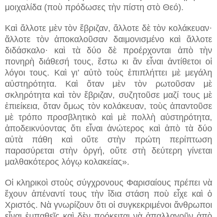
μοιχαλίδα (ποὺ πρόδωσες τὴν πίστη στὸ Θεό).
Καὶ ἄλλοτε μὲν τὸν ἔβριζαν, ἄλλοτε δὲ τὸν κολάκευαν·
ἄλλοτε τὸν ἀποκαλοῦσαν δαιμονισμένο καὶ ἄλλοτε
διδάσκαλο· καὶ τὰ δύο δὲ προέρχονται ἀπὸ τὴν
πονηρὴ διάθεσή τους, ἔστω κι ἂν εἶναι ἀντίθετοι οἱ
λόγοι τους. Καὶ γι’ αὐτὸ τοὺς ἐπιπλήττει μὲ μεγάλη
αὐστηρότητα. Καὶ ὅταν μὲν τὸν ρωτοῦσαν μὲ
σκληρότητα καὶ τὸν ἔβριζαν, συζητοῦσε μαζί τους μὲ
ἐπιείκεια, ὅταν ὅμως τὸν κολάκευαν, τοὺς ἀπαντοῦσε
μὲ τρόπο προσβλητικὸ καὶ μὲ πολλὴ αὐστηρότητα,
ἀποδεικνύοντας ὅτι εἶναι ἀνώτερος καὶ ἀπὸ τὰ δύο
αὐτὰ πάθη καὶ οὔτε στὴν πρώτη περίπτωση
παρασύρεται στὴν ὀργή, οὔτε στὴ δεύτερη γίνεται
μαλθακότερος λόγῳ κολακείας».
Οἱ κληρικοὶ στοὺς σύγχρονους Φαρισαίους πρέπει νὰ
ἔχουν ἀπέναντί τους τὴν ἴδια στάση ποὺ εἶχε καὶ ὁ
Χριστός. Νὰ γνωρίζουν ὅτι οἱ συγκεκριμένοι ἄνθρωποι
εἶναι ἐμπαθεῖς καὶ δὲν πρόκειται νὰ ἀπαλλαγοῦν ἀπὸ