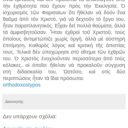
τὴν ἐχθρότητα ποὺ ἔχουν πρὸς τὴν Ἐκκλησία. Ὁ
ἰσχυρισμὸς τῶν Φαρισαίων ὅτι ἤθελαν νὰ δοῦν ἕνα
θαῦμα ἀπὸ τὸν Χριστό, γιὰ νὰ δεχτοῦν τὸ ἔργο του,
ἦταν παραπλανητικός. Εἶχαν δεῖ πολλὰ θαύματα, ἀλλὰ
τὰ ἀμφισβητοῦσαν. Ἦταν ἐχθροὶ τοῦ Χριστοῦ, τοὺς
ὁποίους ἀντιμετώπιζε χωρὶς ὀργή, ἀλλὰ μὲ αὐστηρὴ
ἐπιτίμηση. Καθαρὸς λόγος καὶ κριτικὴ τῆς ἀπιστίας
τους. Τελικὰ δὲν ὑποχώρησε στὸ αἴτημα τῶν ἐχθρῶν
του. Ὁ Χριστὸς ἐνοχλοῦνταν περισσότερο ἀπὸ τοὺς
κόλακες, οἱ ὁποῖοι ἤθελαν νὰ προκαλοῦν σύγχυση
στὴ διδασκαλία του. Ὡστόσο, καὶ στὶς δύο
περιπτώσεις ἦταν τὰ ἴδια πρόσωπα.
orthodoxostypos
Διανοητής
Δεν υπάρχουν σχόλια: