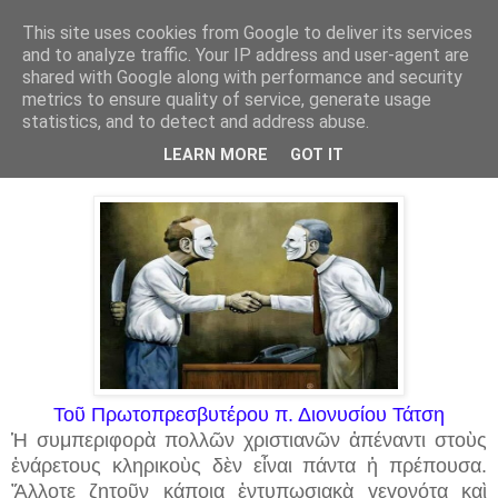
This site uses cookies from Google to deliver its services
and to analyze traffic. Your IP address and user-agent are
shared with Google along with performance and security
▼
metrics to ensure quality of service, generate usage
statistics, and to detect and address abuse.
20 Ιουν 2026
Οἱ σύγχρονοι φαρισαίοι
LEARN MORE
GOT IT
Τοῦ Πρωτοπρεσβυτέρου π. Διονυσίου Τάτση
Ἡ συμπεριφορὰ πολλῶν χριστιανῶν ἀπέναντι στοὺς
ἐνάρετους κληρικοὺς δὲν εἶναι πάντα ἡ πρέπουσα.
Ἄλλοτε ζητοῦν κάποια ἐντυπωσιακὰ γεγονότα καὶ