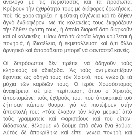
ἀνάλογα μὲ τὶς περιστάσεις καὶ τὰ πρόσωπα.
Κρύβουν τὴν ἐχθρότητά τους μὲ διάφορες ἐρωτήσεις,
ποὺ τὶς χαρακτηρίζει ἡ ψεύτικη εὐγένεια καὶ τὸ δῆθεν
ἁγνὸ ἐνδιαφέρον. Μὲ τὶς κολακεῖες τους ἐκφράζουν
τὴν δῆθεν ἀγάπη τους, ἡ ὁποία διαρκεῖ ὅσο διαρκοῦν
καὶ οἱ κολακεῖες. Πίσω ἀπὸ τὰ ὡραῖα λόγια κρύβεται ἡ
πονηριά, ἡ ἰδιοτέλεια, ἡ ἐκμετάλλευση καὶ ὅ,τι ἄλλο
ἀρνητικὸ καὶ ἀπαράδεκτο μπορεῖ νὰ φανταστεῖ κανείς.
Οἱ διπρόσωποι δὲν πρέπει νὰ ὁδηγοῦν τοὺς
κληρικοὺς σὲ ἀδιέξοδα. Ἂς τοὺς ἀντιμετωπίζουν
ἔχοντας ὡς ὁδηγό τους τὸν Χριστό, ποὺ γνώριζε τὰ
μύχια τῶν καρδιῶν τους. Ὁ ἱερὸς Χρυσόστομος
ἀναφέρεται σὲ μία περίπτωση, ὅπου ὁ Χριστὸς
ἀποστομώνει τοὺς ἐχθρούς του, ποὺ ὑποκριτικά τοῦ
ζήτησαν κάποιο θαῦμα, γιὰ νὰ πιστέψουν στὴν
ἀποστολή του: «Τότε ἔλαβαν τὸν λόγο μερικοί ἀπὸ
τοὺς γραμματεῖς καὶ Φαρισαίους καὶ τοῦ εἶπαν·
διδάσκαλε, θέλουμε νὰ δοῦμε ἀπὸ σένα ἕνα θαῦμα.
Αὐτὸς δὲ ἀποκρίθηκε καὶ εἶπε· γενεὰ πονηρὴ καὶ