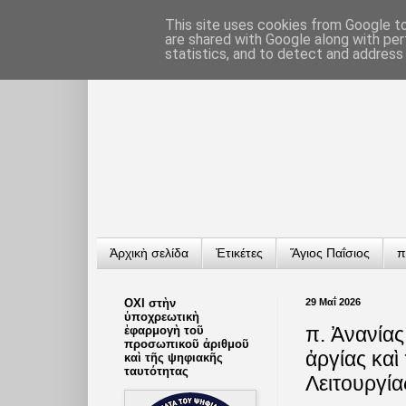
This site uses cookies from Google to 
are shared with Google along with per
statistics, and to detect and address
Ἀρχικὴ σελίδα
Ἐτικέτες
Ἅγιος Παΐσιος
π
ΟΧΙ στὴν
29 Μαΐ 2026
ὑποχρεωτικὴ
π. Ἀνανίας
ἐφαρμογὴ τοῦ
προσωπικοῦ ἀριθμοῦ
ἀργίας καὶ
καὶ τῆς ψηφιακῆς
ταυτότητας
Λειτουργία