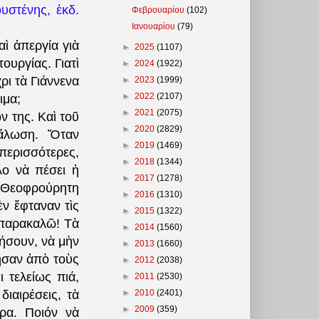
υστένης, ἐκδ.
Φεβρουαρίου
(102)
Ιανουαρίου
(79)
ὶ ἀπεργία γιὰ
►
2025
(1107)
ουργίας. Γιατὶ
►
2024
(1922)
ρι τὰ Γιάννενα
►
2023
(1999)
►
2022
(2107)
ιμα;
►
2021
(2075)
ν της. Καὶ τοῦ
►
2020
(2829)
ἅλωση. Ὅταν
►
2019
(1469)
ερισσότερες,
►
2018
(1344)
λο νὰ πέσει ἡ
►
2017
(1278)
 Θεοφρούρητη
►
2016
(1310)
ὲν ἔφταναν τὶς
►
2015
(1322)
 παρακαλῶ! Τὰ
►
2014
(1560)
μήσουν, νὰ μὴν
►
2013
(1660)
σαν ἀπὸ τοὺς
►
2012
(2038)
 τελείως πιά,
►
2011
(2530)
►
2010
(2401)
 διαιρέσεις, τὰ
►
2009
(359)
ερα. Ποιόν νὰ