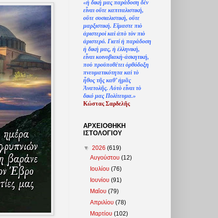
«
ἡ
δική μας παράδοση δ
ὲ
ν
ε
ἶ
ναι ο
ὔ
τε καπιταλιστική,
ο
ὔ
τε σοσιαλιστική, ο
ὔ
τε
μαρξιστική. Ε
ἴ
μαστε πι
ὸ
ἀ
ριστερο
ὶ
κα
ὶ
ἀ
π
ὸ
τ
ὸ
ν πι
ὸ
ἀ
ριστερό. Γιατί
ἡ
παράδοση
ἡ
δική μας,
ἡ
ἑ
λληνική,
ε
ἶ
ναι κοινοβιακ
ὴ
-
ἀ
σκητική,
πο
ὺ
προϋποθέτει
ὀ
ρθόδοξη
πνευματικότητα κα
ὶ
τ
ὸ
ἦ
θος τ
ῆ
ς καθ’
ἠ
μ
ᾶ
ς
Ἀ
νατολ
ῆ
ς. Α
ὐ
τ
ὸ
ε
ἶ
ναι τ
ὸ
δικό μας Πολίτευμα.»
Κώστας Σαρδελ
ῆ
ς
ΑΡΧΕΙΟΘΗΚΗ
ΙΣΤΟΛΟΓΙΟΥ
▼
2026
(619)
Αυγούστου
(12)
Ιουλίου
(76)
Ιουνίου
(91)
Μαΐου
(79)
Απριλίου
(78)
Μαρτίου
(102)