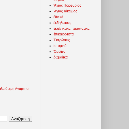
Ἅγιος Πορφύριος
Ἅγιος Ἰάκωβος
ἐθνικὰ
ἐκδηλώσεις
ἐκπληκτικά περιστατικά
ἐπικαιρότητα
Ἐκτρώσεις
ἱστορικά
Ὁμιλίες
ῥωμαίϊκα
λαιότερη Ανάρτηση