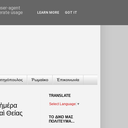
 user-agent
nerate usage
LEARN MORE
GOT IT
ατηγόπουλος
Ῥωμαίικο
Ἐπικοινωνία
TRANSLATΕ
 ἡμέρα
Select Language
▼
αὶ Θείας
ΤΟ ΔΙΚΟ ΜΑΣ
ΠΟΛΙΤΕΥΜΑ...