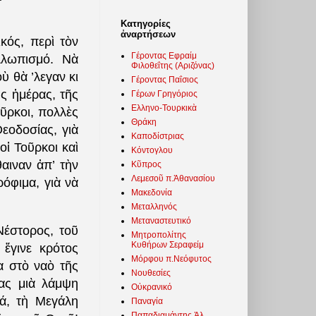
Κατηγορίες
ἀναρτήσεων
ικός, περὶ τὸν
Γέροντας Εφραίμ
λλωπισμό. Νὰ
Φιλοθεΐτης (Αριζόνας)
ὺ θὰ ’λεγαν κι
Γέροντας Παΐσιος
ς ἡμέρας, τῆς
Γέρων Γρηγόριος
Ελληνο-Τουρκικὰ
οῦρκοι, πολλὲς
Θράκη
Θεοδοσίας, γιὰ
Καποδίστριας
οἱ Τοῦρκοι καὶ
Κόντογλου
αιναν ἀπ’ τὴν
Κῦπρος
Λεμεσοῦ π.Ἀθανασίου
ρόφιμα, γιὰ νὰ
Μακεδονία
Μεταλληνός
Μεταναστευτικό
Νέστορος, τοῦ
Μητροπολίτης
Κυθήρων Σεραφείμ
ἔγινε κρότος
Μόρφου π.Νεόφυτος
α στὸ ναὸ τῆς
Νουθεσίες
ίας μιὰ λάμψη
Οὐκρανικό
ιά, τὴ Μεγάλη
Παναγία
Παπαδιαμάντης Ἀλ.