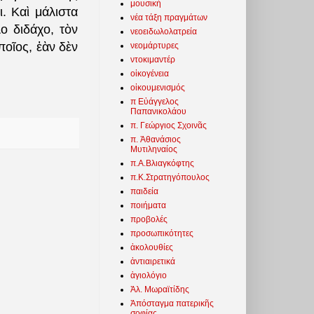
μουσική
. Καὶ μάλιστα
νέα τάξη πραγμάτων
ο διδάχο, τὸν
νεοειδωλολατρεία
οῖος, ἐὰν δὲν
νεομάρτυρες
ντοκιμαντέρ
οἰκογένεια
οἰκουμενισμός
π Εὐάγγελος
Παπανικολάου
π. Γεώργιος Σχοινᾶς
π. Ἀθανάσιος
Μυτιληναίος
π.Α.Βλιαγκόφτης
π.Κ.Στρατηγόπουλος
παιδεία
ποιήματα
προβολές
προσωπικότητες
ἀκολουθίες
ἀντιαιρετικά
ἁγιολόγιο
Ἀλ. Μωραϊτίδης
Ἀπόσταγμα πατερικῆς
σοφίας