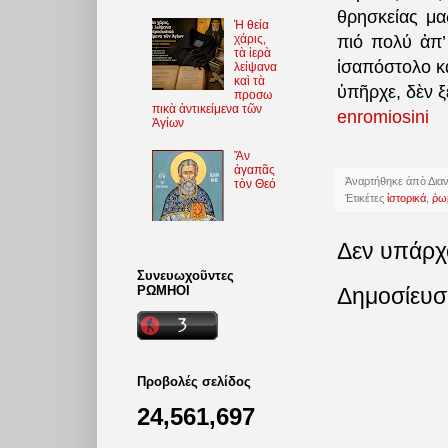
θρησκείας μα
Ἡ θεία
χάρις,
πιό πολύ ἀπ’
τὰ ἱερὰ
ἰσαπόστολο κ
λείψανα
καὶ τὰ
ὑπῆρχε, δὲν 
προσω
πικὰ ἀντικείμενα τῶν
enromiosini
Ἁγίων
Ἄν
ἀγαπᾶς
Ἀναρτήθηκε ἀπὸ
Δια
τὸν Θεό
Ἐτικέτες
ἱστορικά
,
ῥω
Δεν υπάρχ
Συνευωχοῦντες
ΡΩΜΗΟΙ
Δημοσίευσ
Προβολές σελίδος
24,561,697