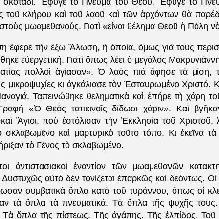
ὸ σκοτάδι. Ἔφυγε τὸ Πνεῦμα τοῦ Θεοῦ. Ἔφυγε τὸ Πνε
ίες τοῦ κλήρου καὶ τοῦ λαοῦ καὶ τῶν ἀρχόντων θὰ παρέδ
στοὺς μωαμεθανούς. Γιατὶ «εἶναι θέλημα Θεοῦ ἡ Πόλη νὰ
 ἔφερε τὴν ἔξω Ἅλωση, ἡ ὁποία, ὅμως γιὰ τοὺς περι
ηκε εὐεργετική. Γιατὶ ὅπως λέει ὁ μεγάλος Μακρυγιάνν
ατίας πολλοὶ ἁγίασαν». Ὁ λαὸς πιά ἄφησε τὰ μίση, τὶ
τὶς μικροψυχίες κι ἀγκάλιασε τὸν Ἐσταυρωμένο Χριστό. 
Παναγιά. Ταπεινώθηκε θεληματικὰ καὶ ἐπήρε τὴ χάρη τ
Γραφή «Ὁ Θεὸς ταπεινοῖς δίδωσι χάριν». Καὶ βγῆκα
καὶ Ἅγιοι, ποὺ ἐστόλισαν τὴν Ἐκκλησία τοῦ Χριστοῦ. 
ὸ σκλαβωμένο καὶ μαρτυρικὸ τοῦτο τόπο. Κι ἐκεῖνα τὰ 
τήριξαν τὸ Γένος τὸ σκλαβωμένο.
ῶτοι ἀντιστασιακοὶ ἐναντίον τῶν μωαμεθανῶν κατακτ
 Δυστυχῶς αὐτὸ δὲν τονίζεται ἐπαρκῶς καὶ δεόντως. Οἱ
ωσαν συμβατικὰ ὅπλα κατὰ τοῦ τυράννου, ὅπως οἱ κλ
αν τὰ ὅπλα τὰ πνευματικά. Τὰ ὅπλα τῆς ψυχῆς τους.
. Τὰ ὅπλα τῆς πίστεως. Τῆς ἀγάπης. Τῆς ἐλπίδος. Τοῦ 