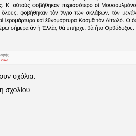
ς. Κι αὐτοὺς φοβήθηκαν περισσότερο οἱ Μουσουλμάνοι
 ὅλους, φοβήθηκαν τὸν Ἅγιο τῶν σκλάβων, τὸν μεγάλ
αὶ ἱερομάρτυρα καὶ ἐθνομάρτυρα Κοσμᾶ τὸν Αἰτωλό. Ὁ ὁπ
ξέρω σήμερα ἂν ἡ Ἑλλὰς θὰ ὑπῆρχε, θὰ ἦτο Ὀρθόδοξος.
νοητής
μαίϊκα
ουν σχόλια:
η σχολίου