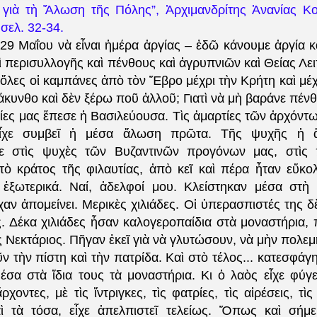
 γιὰ τὴ Ἅλωση τῆς Πόλης”, Ἀρχιμανδρίτης Ἀνανίας Κο
 σελ. 32-34.
29 Μαΐου νὰ εἶναι ἡμέρα ἀργίας – ἐδῶ κάνουμε ἀργία κα
αὶ περισυλλογῆς καὶ πένθους καὶ ἀγρυπνιῶν καὶ Θείας Λειτ
ὅλες οἱ καμπάνες ἀπὸ τὸν Ἕβρο μέχρι τὴν Κρήτη καὶ μέχ
Ζάκυνθο καὶ δὲν ξέρω ποῦ ἀλλοῦ; Γιατὶ νὰ μὴ βαράνε πένθ
ίες μας ἔπεσε ἡ Βασιλεύουσα. Τὶς ἁμαρτίες τῶν ἀρχόντω
Εἶχε συμβεῖ ἡ μέσα ἅλωση πρῶτα. Τῆς ψυχῆς ἡ 
κε στὶς ψυχὲς τῶν Βυζαντινῶν προγόνων μας, στὶς π
 τὸ κράτος τῆς φιλαυτίας, ἀπὸ κεῖ καὶ πέρα ἦταν εὔκο
 ἐξωτερικά. Ναί, ἀδελφοί μου. Κλείστηκαν μέσα στὴ
χαν ἀπομείνει. Μερικὲς χιλιάδες. Οἱ ὑπερασπιστές της δ
ες. Δέκα χιλιάδες ἦσαν καλογεροπαίδια στὰ μοναστήρια,
ος Νεκτάριος. Πῆγαν ἐκεῖ γιὰ νὰ γλυτώσουν, νὰ μὴν πολε
 τὴν πίστη καὶ τὴν πατρίδα. Καὶ στὸ τέλος...
κατεσφάγη
έσα στὰ ἴδια τους τὰ μοναστήρια. Κι ὁ λαὸς εἶχε φύγει
χοντες, μὲ τὶς ἴντριγκες, τὶς φατρίες, τὶς αἱρέσεις, τὶς
ὶ τὰ τόσα, εἶχε ἀπελπιστεῖ τελείως. Ὅπως καὶ σήμ