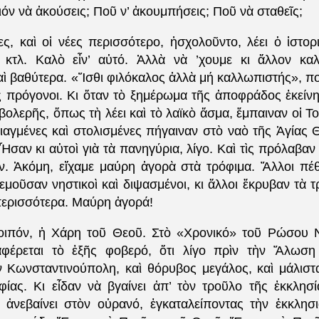
ιόν νὰ ἀκούσεις; Ποῦ ν’ ἀκουμπήσεις; Ποῦ νὰ σταθεῖς;
ες, καὶ οἱ νέες περισσότερο, ἠσχολοῦντο, λέει ὁ ἱστορ
 κτλ. Καλὸ εἶν’ αὐτό. Ἀλλὰ νὰ ’χουμε κι ἄλλον κα
ὶ βαθύτερα. «Ἴσθι φιλόκαλος ἀλλὰ μή καλλωπιστής», πο
ας πρόγονοι. Κι ὅταν τὸ ξημέρωμα τῆς ἀποφράδος ἐκείνη
βολερῆς, ὅπως τὴ λέει καὶ τὸ λαϊκὸ ἄσμα, ἔμπαιναν οἱ Τ
ιαγμένες καὶ στολισμένες πήγαιναν στὸ ναὸ τῆς Ἁγίας 
Ἦσαν κι αὐτοὶ γιὰ τὰ πανηγύρια, λίγο. Καὶ τὶς πρόλαβαν 
αν. Ἀκόμη, εἴχαμε μαύρη ἀγορὰ στὰ τρόφιμα. Ἄλλοι πέθ
εμοῦσαν νηστικοὶ καὶ διψασμένοι, κι ἄλλοι ἔκρυβαν τὰ τ
περισσότερα. Μαύρη ἀγορά!
λοιπόν, ἡ Χάρη τοῦ Θεοῦ. Στὸ «Χρονικό» τοῦ Ρώσου 
αφέρεται τὸ ἐξῆς φοβερό, ὅτι λίγο πρὶν τὴν Ἅλωση 
 Κωνσταντινούπολη, καὶ θόρυβος μεγάλος, καὶ μάλιστ
ίας. Κι εἶδαν νὰ βγαίνει ἀπ’ τὸν τροῦλο τῆς ἐκκλησ
’ ἀνεβαίνει στὸν οὐρανό, ἐγκαταλείποντας τὴν ἐκκλησ