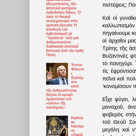
πιστέψεις; Πο
Μητροπολίτες, δὲν
ἀποτελεῖ κριτήριον
ὀρθοδόξου ἤθους. Ὁ
λαὸς τὸ θεωρεῖ
Καὶ οἱ γυναῖκ
συσχηματισμὸ στὴν
καλλωπισμὸν
κρατικὴ ἐξουσία. Ἡ
ἀποδοχὴ τοῦ
πηγαίνουμε κα
ἐμβολιασμοῦ μὲ
‘’προϊόντα’’ ἀπὸ μιὰ
οἱ ἀρχαῖοι μ
ἀνθρωποκτόνο
διαδικασία ἀποτελεῖ
Τρίτης τῆς ἀσ
ἔκπτωση ἀπὸ τὴν ὀρθὴ
Βυζαντινὲς φτ
Πίστη
τὸ πανηγύρι. 
Ἄντονι
Φάουτσ
τὶς ἐφρόντισ
ι:
πεῖνα καὶ πολ
Ἐγκλήμ
ατα
’κονομίσουν 
κατὰ
τῆς ἀνθρωπότητας
δείχνει τὸ κρυφὸ
Εἶχε φύγει, 
ἡμερολόγιο τοῦ
«ἁγίου» τῆς
μοναχοῦ, ἀν
πανδημίας!
φοβερὸς στὴν
Κερκύρ
τοῦ Θεοῦ Σοφ
ας
Νεκτάρι
μεγάλη καὶ ν
ος:
«Ὀφείλ