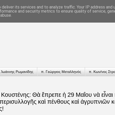
deliver its services and to analyze traffic. Your IP address and
formance and security metrics to ensure quality of service, ge
 abuse.
.Ἰωάννης Ρωμανίδης
π. Γεώργιος Μεταλληνός
π. Κων/νος Στρ
 Κουστένης: Θὰ ἔπρεπε ἡ 29 Μαΐου νὰ εἶναι
 περισυλλογῆς καὶ πένθους καὶ ἀγρυπνιῶν κ
ς!