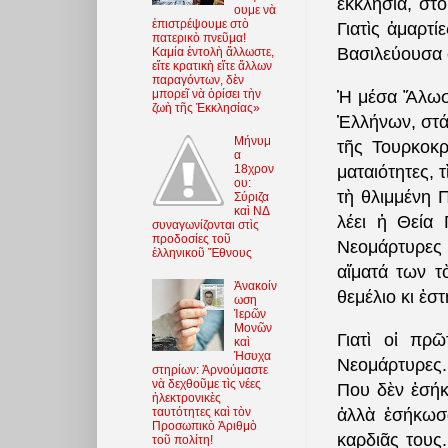
ἐκκλησιά, στ
ουμε νὰ
ἐπιστρέψουμε στὸ
Γιατὶς ἁμαρτ
πατερικὸ πνεῦμα!
Βασιλεύουσα 
Καμία ἐντολὴ ἄλλωστε,
εἴτε κρατικὴ εἴτε ἄλλων
παραγόντων, δὲν
μπορεῖ νὰ ὁρίσει τὴν
Ἡ μέσα Ἅλωση
ζωὴ τῆς Ἐκκλησίας»
Ἑλλήνων, στάθ
Μήνυμ
τῆς Τουρκοκρ
α
18χρον
ματαιότητες, 
ου:
τὴ θλιμμένη 
Σύριζα
καὶ ΝΔ
λέει ἡ Θεία 
συναγωνίζονται στὶς
προδοσίες τοῦ
Νεομάρτυρες 
ἑλληνικοῦ Ἔθνους
αἵματά των τ
Ἀνακοίν
θεμέλιο κι ἐσ
ωση
Ἱερῶν
Μονῶν
Γιατὶ οἱ πρ
καὶ
Ἡσυχα
Νεομάρτυρες.
στηρίων: Ἀρνούμαστε
νὰ δεχθοῦμε τὶς νέες
Που δὲν ἐσήκ
ἠλεκτρονικὲς
ταυτότητες καὶ τὸν
ἀλλὰ ἐσήκωσ
Προσωπικὸ Ἀριθμὸ
καρδιᾶς τους
τοῦ πολίτη!