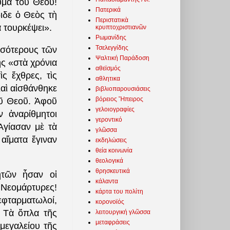
ῦμα τοῦ Θεοῦ!
Πατερικά
ιδε ὁ Θεὸς τὴ
Περιστατικὰ
 τουρκέψει».
κρυπτοχριστιανῶν
Ρωμανίδης
Τσελεγγίδης
σσότερους τῶν
Ψαλτική Παράδοση
ης «στὰ χρόνια
αθεϊσμός
ς ἔχθρες, τὶς
αθλητικα
Καὶ αἰσθάνθηκε
βιβλιοπαρουσιάσεις
βόρειος Ἤπειρος
οῦ Θεοῦ. Ἀφοῦ
γελοιογραφίες
ν ἀναρίθμητοι
γεροντικό
Ἁγίασαν μὲ τὰ
γλῶσσα
αἵματα ἔγιναν
εκδηλώσεις
θεία κοινωνία
θεολογικά
θρησκευτικά
ητῶν ἦσαν οἱ
κάλαντα
 Νεομάρτυρες!
κάρτα του πολίτη
εφταρματωλοί,
κορονοϊός
 Τὰ ὅπλα τῆς
λειτουργική γλῶσσα
μεταφράσεις
μεγαλείου τῆς