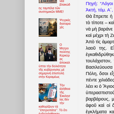
νέα
Πηγή: “Λόγοι
βλακώδ
ης ταμπέλα τῶν
Ἀκτή, τόμ. Α΄,
συστημικῶν ΜΜΕ!
Θὰ ἔπρεπε ἡ 
Ψυχικὲς
τὸ τίποτε – κ
διαταρα
χὲς
νὰ μὴ βαράνε 
καὶ μέχρι τὴ 
Ἀπὸ τὶς ἁμαρτ
O
λαοῦ της. 
Μητρο
πολίτης
ἐγκαθιδρύθη
Κερκύρ
ας
τουλάχιστον,
ἀποκαλ
ύπτει τὴν δολιότητα
Βασιλεύουσα
τῆς κυβέρνησης μὲ
Πόλη, ὅσοι εἶ
σημερινὴ ἐπιστολὴ
στὴν Κεραμέως
πέντε χιλιάδ
Τὴν
λέει κι ὁ Ἅγι
ἀλήθεια
ὑπερασπιστοῦν
τῆς
Ἐκκλησ
βαρβάρους, μ
ίας δὲν
τὴν
ἀφοῦ καὶ οἱ ἄρ
καθορίζουν τὰ
‘’ἐπιτροπάτα’’. Τὸ ὅτι
ἐγκλήματα κα
ἐμβολιάσθηκαν