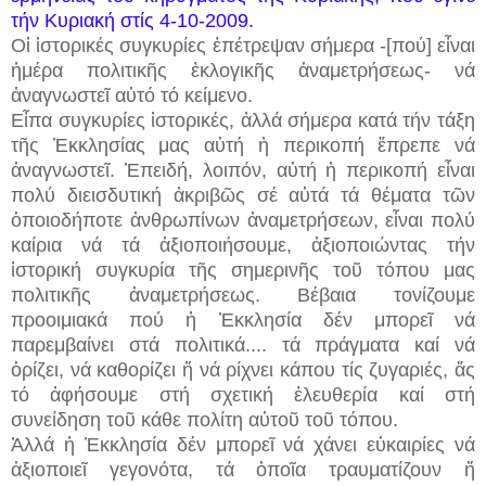
τήν Κυριακή στίς 4-10-2009.
Οἱ ἱστορικές συγκυρίες ἐπέτρεψαν σήμερα -[πού] εἶναι
ἡμέρα πολιτικῆς ἐκλογικῆς ἀναμετρήσεως- νά
ἀναγνωστεῖ αὐτό τό κείμενο.
Εἶπα συγκυρίες ἱστορικές, ἀλλά σήμερα κατά τήν τάξη
τῆς Ἐκκλησίας μας αὐτή ἡ περικοπή ἔπρεπε νά
ἀναγνωστεῖ. Ἐπειδή, λοιπόν, αὐτή ἡ περικοπή εἶναι
πολύ διεισδυτική ἀκριβῶς σέ αὐτά τά θέματα τῶν
ὁποιοδήποτε ἀνθρωπίνων ἀναμετρήσεων, εἶναι πολύ
καίρια νά τά ἀξιοποιήσουμε, ἀξιοποιώντας τήν
ἱστορική συγκυρία τῆς σημερινῆς τοῦ τόπου μας
πολιτικῆς ἀναμετρήσεως. Βέβαια τονίζουμε
προοιμιακά πού ἡ Ἐκκλησία δέν μπορεῖ νά
παρεμβαίνει στά πολιτικά....
τά πράγματα καί νά
ὁρίζει, νά καθορίζει ἤ νά ρίχνει κάπου τίς ζυγαριές, ἄς
τό ἀφήσουμε στή σχετική ἐλευθερία καί στή
συνείδηση τοῦ κάθε πολίτη αὐτοῦ τοῦ τόπου.
Ἀλλά ἡ Ἐκκλησία δέν μπορεῖ νά χάνει εὐκαιρίες νά
ἀξιοποιεῖ γεγονότα, τά ὁποῖα τραυματίζουν ἤ