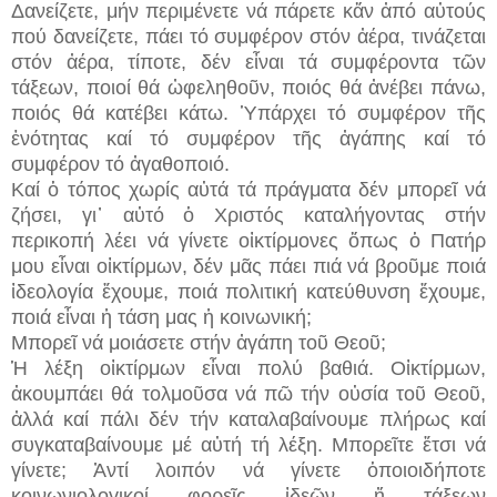
Δανείζετε, μήν περιμένετε νά πάρετε κἄν ἀπό αὐτούς
πού δανείζετε, πάει τό συμφέρον στόν ἀέρα, τινάζεται
στόν ἀέρα, τίποτε, δέν εἶναι τά συμφέροντα τῶν
τάξεων, ποιοί θά ὠφεληθοῦν, ποιός θά ἀνέβει πάνω,
ποιός θά κατέβει κάτω. Ὑπάρχει τό συμφέρον τῆς
ἑνότητας καί τό συμφέρον τῆς ἀγάπης καί τό
συμφέρον τό ἀγαθοποιό.
Καί ὁ τόπος χωρίς αὐτά τά πράγματα δέν μπορεῖ νά
ζήσει, γι᾽ αὐτό ὁ Χριστός καταλήγοντας στήν
περικοπή λέει νά γίνετε οἰκτίρμονες ὅπως ὁ Πατήρ
μου εἶναι οἰκτίρμων, δέν μᾶς πάει πιά νά βροῦμε ποιά
ἰδεολογία ἔχουμε, ποιά πολιτική κατεύθυνση ἔχουμε,
ποιά εἶναι ἡ τάση μας ἡ κοινωνική;
Μπορεῖ νά μοιάσετε στήν ἀγάπη τοῦ Θεοῦ;
Ἡ λέξη οἰκτίρμων εἶναι πολύ βαθιά. Οἰκτίρμων,
ἀκουμπάει θά τολμοῦσα νά πῶ τήν οὐσία τοῦ Θεοῦ,
ἀλλά καί πάλι δέν τήν καταλαβαίνουμε πλήρως καί
συγκαταβαίνουμε μέ αὐτή τή λέξη. Μπορεῖτε ἔτσι νά
γίνετε; Ἀντί λοιπόν νά γίνετε ὁποιοιδήποτε
κοινωνιολογικοί φορεῖς ἰδεῶν ἤ τάξεων