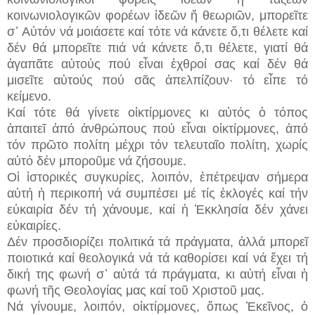
κοινωνιολογικῶν φορέων ἰδεῶν ἤ θεωριῶν, μπορεῖτε
σ᾽ Αὐτόν νά μοιάσετε καί τότε νά κάνετε ὅ,τι θέλετε καί
δέν θά μπορεῖτε πιά νά κάνετε ὅ,τι θέλετε, γιατί θά
ἀγαπᾶτε αὐτούς πού εἶναι ἐχθροί σας καί δέν θά
μισεῖτε αὐτούς πού σᾶς ἀπελπίζουν· τό εἶπε τό
κείμενο.
Καί τότε θά γίνετε οἰκτίρμονες κι αὐτός ὁ τόπος
ἀπαιτεῖ ἀπό ἀνθρώπους πού εἶναι οἰκτίρμονες, ἀπό
τόν πρῶτο πολίτη μέχρι τόν τελευταῖο πολίτη, χωρίς
αὐτό δέν μποροῦμε νά ζήσουμε.
Οἱ ἱστορικές συγκυρίες, λοιπόν, ἐπέτρεψαν σήμερα
αὐτή ἡ περικοπή νά συμπέσει μέ τίς ἐκλογές καί τήν
εὐκαιρία δέν τή χάνουμε, καί ἡ Ἐκκλησία δέν χάνει
εὐκαιρίες.
Δέν προσδιορίζει πολιτικά τά πράγματα, ἀλλά μπορεῖ
ποιοτικά καί θεολογικά νά τά καθορίσει καί νά ἔχει τή
δική της φωνή σ᾽ αὐτά τά πράγματα, κι αὐτή εἶναι ἡ
φωνή τῆς Θεολογίας μας καί τοῦ Χριστοῦ μας.
Νά γίνουμε, λοιπόν, οἰκτίρμονες, ὅπως Ἐκεῖνος, ὁ