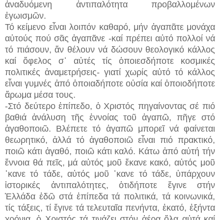
ἀναδυόμενη ἀντιπαλότητα προβαλλομένων
ἐγωισμῶν.
Τό κείμενο εἶναι λοιπόν καθαρό, μήν ἀγαπᾶτε μονάχα
αὐτούς πού σᾶς ἀγαπᾶνε -καί πρέπει αὐτό πολλοί νά
τό πιάσουν, ἄν θέλουν νά δώσουν θεολογικό κάλλος
καί ὄφελος σ᾽ αὐτές τίς ὁποιεσδήποτε κοσμικές
πολιτικές ἀναμετρήσεις- γιατί χωρίς αὐτό τό κάλλος
εἶναι γυμνές ἀπό ὁποιαδήποτε οὐσία καί ὁποιοδήποτε
ἄρωμα μέσα τους.
-Στό δεύτερο ἐπίπεδο, ὁ Χριστός πηγαίνοντας σέ πιό
βαθιά ἀνάλυση τῆς ἐννοίας τοῦ ἀγαπῶ, πῆγε στό
ἀγαθοποιῶ. Βλέπετε τό ἀγαπῶ μπορεῖ νά φαίνεται
θεωρητικό, ἀλλά τό ἀγαθοποιῶ εἶναι πιό πρακτικό,
ποιῶ κάτι ἀγαθό, ποιῶ κάτι καλό. Κάτω ἀπό αὐτή τήν
ἔννοια θά πεῖς, μά αὐτός μοῦ ἔκανε κακό, αὐτός μοῦ
᾽κανε τό τάδε, αὐτός μοῦ ᾽κανε τό τάδε, ὑπάρχουν
ἱστορικές ἀντιπαλότητες, ὁτιδήποτε ἔγινε στήν
Ἑλλάδα ἐδῶ στά ἐπίπεδα τά πολιτικά, τά κοινωνικά,
τίς τάξεις, τί ἔγινε τά τελευταῖα πενήντα, ἑκατό, ἑξήντα
χρόνια, ὁ Χριστός τά τινάζει στόν ἀέρα ὅλα αὐτά καί