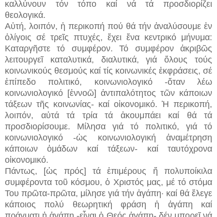
καλλύνουν τόν τόπο καί νά τά προσδιορίζει
θεολογικά.
Αὐτή, λοιπόν, ἡ περικοπή πού θά τήν ἀναλύσουμε ἐν
ὀλίγοις σέ τρεῖς πτυχές, ἔχει ἕνα κεντρικό μήνυμα:
Καταργῆστε τό συμφέρον. Τό συμφέρον ἀκριβῶς
λειτουργεῖ καταλυτικά, διαλυτικά, γιά ὅλους τούς
κοινωνικούς θεσμούς καί τίς κοινωνικές ἐκφράσεις, σέ
ἐπίπεδο πολιτικό, κοινωνιολογικό -ὅταν λέω
κοινωνιολογικό [ἐννοῶ] ἀντιπαλότητος τῶν κάποιων
τάξεων τῆς κοινωνίας- καί οἰκονομικό. Ἡ περικοπή,
λοιπόν, αὐτά τά τρία τά ἀκουμπάει καί θά τά
προσδιορίσουμε. Μίλησα γιά τό πολιτικό, γιά τό
κοινωνιολογικό -ὡς κοινωνιολογική ἀναμέτρηση
κάποιων ὁμάδων καί τάξεων- καί ταυτόχρονα
οἰκονομικό.
Πάντως, [ὡς πρός] τά ἐπιμέρους ἤ πολυποίκιλα
συμφέροντα τοῦ κόσμου, ὁ Χριστός μας, μέ τό στόμα
Του πρῶτα-πρῶτα, μίλησε γιά τήν ἀγάπη· καί θά ἔλεγε
κάποιος πολύ θεωρητική φράση ἡ ἀγάπη καί
πράγματι ἡ ἀγάπη -εἶναι ὁ Θεός ἀγάπη- δέν μπορεῖ νά