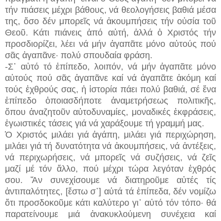
τήν πιάσεις μέχρι βάθους, νά θεολογήσεις βαθιά μέσα
της, ὅσο δέν μπορεῖς νά ἀκουμπήσεις τήν οὐσία τοῦ
Θεοῦ. Κάτι πιάνεις ἀπό αὐτή, ἀλλά ὁ Χριστός τήν
προσδιορίζει, λέει νά μήν ἀγαπᾶτε μόνο αὐτούς πού
σᾶς ἀγαπᾶνε· πολύ σπουδαία φράση.
-Σ᾽ αὐτό τό ἐπίπεδο, λοιπόν, νά μήν ἀγαπᾶτε μόνο
αὐτούς πού σᾶς ἀγαπᾶνε καί νά ἀγαπᾶτε ἀκόμη καί
τούς ἐχθρούς σας, ἡ ἱστορία πάει πολύ βαθιά, σέ ἕνα
ἐπίπεδο ὁποιασδήποτε ἀναμετρήσεως πολιτικῆς,
ὅπου ἀναζητοῦν αὐτοδυναμίες, μοναδικές ἐκφράσεις,
ἐγωιστικές τάσεις γιά νά χαράξουμε τή γραμμή μας.
Ὁ Χριστός μιλάει γιά ἀγάπη, μιλάει γιά περιχώρηση,
μιλάει γιά τή δυνατότητα νά ἀκουμπήσεις, νά ἀντέξεις,
νά περιχωρήσεις, νά μπορεῖς νά συζήσεις, νά ζεῖς
μαζί μέ τόν ἄλλο, πού μέχρι τώρα λεγόταν ἐχθρός
σου. Ἄν συνεχίσουμε νά διατηροῦμε αὐτές τίς
ἀντιπαλότητες, [ἔστω σ᾽] αὐτά τά ἐπίπεδα, δέν νομίζω
ὅτι προσδοκοῦμε κάτι καλύτερο γι᾽ αὐτό τόν τόπο· θά
παρατείνουμε μιά ἀνακυκλούμενη συνέχεια καί