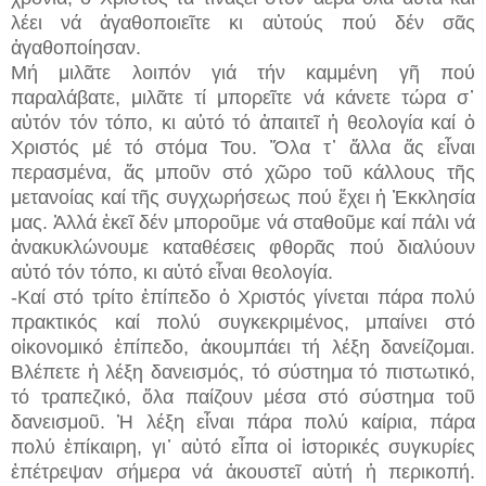
λέει νά ἀγαθοποιεῖτε κι αὐτούς πού δέν σᾶς
ἀγαθοποίησαν.
Μή μιλᾶτε λοιπόν γιά τήν καμμένη γῆ πού
παραλάβατε, μιλᾶτε τί μπορεῖτε νά κάνετε τώρα σ᾽
αὐτόν τόν τόπο, κι αὐτό τό ἀπαιτεῖ ἡ θεολογία καί ὁ
Χριστός μέ τό στόμα Του. Ὅλα τ᾽ ἄλλα ἄς εἶναι
περασμένα, ἄς μποῦν στό χῶρο τοῦ κάλλους τῆς
μετανοίας καί τῆς συγχωρήσεως πού ἔχει ἡ Ἐκκλησία
μας. Ἀλλά ἐκεῖ δέν μποροῦμε νά σταθοῦμε καί πάλι νά
ἀνακυκλώνουμε καταθέσεις φθορᾶς πού διαλύουν
αὐτό τόν τόπο, κι αὐτό εἶναι θεολογία.
-Καί στό τρίτο ἐπίπεδο ὁ Χριστός γίνεται πάρα πολύ
πρακτικός καί πολύ συγκεκριμένος, μπαίνει στό
οἰκονομικό ἐπίπεδο, ἀκουμπάει τή λέξη δανείζομαι.
Βλέπετε ἡ λέξη δανεισμός, τό σύστημα τό πιστωτικό,
τό τραπεζικό, ὅλα παίζουν μέσα στό σύστημα τοῦ
δανεισμοῦ. Ἡ λέξη εἶναι πάρα πολύ καίρια, πάρα
πολύ ἐπίκαιρη, γι᾽ αὐτό εἶπα οἱ ἱστορικές συγκυρίες
ἐπέτρεψαν σήμερα νά ἀκουστεῖ αὐτή ἡ περικοπή.