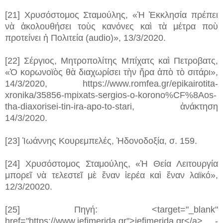
[21] Χρυσόστομος Σταμούλης, «Ἡ Ἐκκλησία πρέπει
νὰ ἀκολουθήσει τοὺς κανόνες καὶ τὰ μέτρα ποὺ
προτείνει ἡ Πολιτεία (audio)», 13/3/2020.
[22] Σέργιος, Μητροπολίτης Μπίχατς καὶ Πετροβατς,
«Ὁ κορωνοϊὸς θὰ διαχωρίσει τὴν ἤρα ἀπὸ τὸ σιτάρι»,
14/3/2020, https://www.romfea.gr/epikairotita-
xronika/35856-mpixats-sergios-o-korono%CF%8Aos-
tha-diaxorisei-tin-ira-apo-to-stari, ἀνάκτηση
14/3/2020.
[23] Ἰωάννης Κουρεμπελές, Ἠδονοδοξία, σ. 159.
[24] Χρυσόστομος Σταμούλης, «Ἡ Θεία Λειτουργία
μπορεῖ νὰ τελεστεῖ μὲ ἕναν ἱερέα καὶ ἕναν λαϊκό»,
12/3/20020.
[25] Πηγή: <target="_blank"
href="https://www.iefimerida.gr">iefimerida.gr</a> -