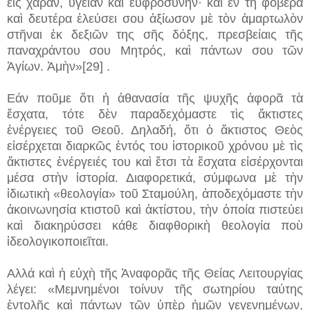
εἰς χαράν, ὑγείαν καὶ εὐφροσύνην· καὶ ἐν τὴ φοβερὰ
καὶ δευτέρα ἐλεύσει σου ἀξίωσον μὲ τὸν ἁμαρτωλὸν
στῆναι ἐκ δεξιῶν της σῆς δόξης, πρεσβείαις τῆς
παναχράντου σου Μητρός, καὶ πάντων σου τῶν
Ἁγίων. Ἀμὴν»[29] .
Εάν ποῦμε ὅτι ἡ ἀθανασία τῆς ψυχῆς ἀφορᾶ τὰ
ἔσχατα, τότε δὲν παραδεχόμαστε τὶς ἄκτιστες
ἐνέργειες τοῦ Θεοῦ. Δηλαδή, ὅτι ὁ ἄκτιστος Θεὸς
εἰσέρχεται διαρκῶς ἐντός του ἱστορικοῦ χρόνου μὲ τὶς
ἄκτιστες ἐνέργειές του καὶ ἔτσι τὰ ἔσχατα εἰσέρχονται
μέσα στὴν ἱστορία. Διαφορετικά, σύμφωνα μὲ τὴν
ἰδιωτικὴ «θεολογία» τοῦ Σταμούλη, ἀποδεχόμαστε τὴν
ἀκοινωνησία κτιστοῦ καὶ ἀκτίστου, τὴν ὁποία πιστεύει
καὶ διακηρύσσει κάθε διαφθορικὴ θεολογία ποὺ
ἰδεολογικοποιεῖται.
Αλλά καὶ ἡ εὐχὴ τῆς Ἀναφορᾶς τῆς Θείας Λειτουργίας
λέγει: «Μεμνημένοι τοίνυν τῆς σωτηρίου ταύτης
ἐντολῆς καὶ πάντων τῶν ὑπὲρ ἠμῶν γεγενημένων,