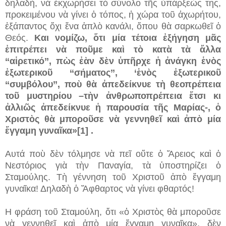
δηλαδή, νὰ ἐκχωρήσει τὸ σύνολο τῆς ὑπάρξεώς της,
προκειμένου νὰ γίνει ὁ τόπος, ἡ χώρα τοῦ ἀχωρήτου,
ἐξάπαντος ὄχι ἕνα ἁπλὸ κανάλι, ὅπου θὰ σαρκωθεῖ ὁ
Θεός.
Και νομίζω, ὅτι μία τέτοια ἐξήγηση μᾶς
ἐπιτρέπει νὰ ποῦμε καὶ τὸ κατὰ τὰ ἄλλα
‘‘αἱρετικό’’, πὼς ἐὰν δὲν ὑπῆρχε ἡ ἀνάγκη ἑνὸς
ἐξωτερικοῦ ‘‘σήματος’’, ‘ἑνὸς ἐξωτερικοῦ
‘‘συμβόλου’’, ποὺ θὰ ἀπεδείκνυε τὴ θεοπρέπεια
τοῦ μυστηρίου –τὴν ἀνθρωποπρέπεια ἔτσι κι
ἀλλιῶς ἀπεδείκνυε ἡ παρουσία τῆς Μαρίας-, ὁ
Χριστὸς θὰ μποροῦσε νὰ γεννηθεῖ καὶ ἀπὸ μία
ἔγγαμη γυναῖκα»[1] .
Αυτά ποὺ δὲν τόλμησε νὰ πεῖ οὔτε ὁ Ἄρειος καὶ ὁ
Νεστόριος γιὰ τὴν Παναγία, τὰ ὑποστηρίζει ὁ
Σταμούλης. Τὴ γέννηση τοῦ Χριστοῦ ἀπὸ ἔγγαμη
γυναῖκα! Δηλαδὴ ὁ Ἄφθαρτος νὰ γίνει φθαρτός!
Η φράση τοῦ Σταμούλη, ὅτι «ὁ Χριστὸς θὰ μποροῦσε
νὰ γεννηθεῖ καὶ ἀπὸ μία ἔγγαμη γυναῖκα», δὲν