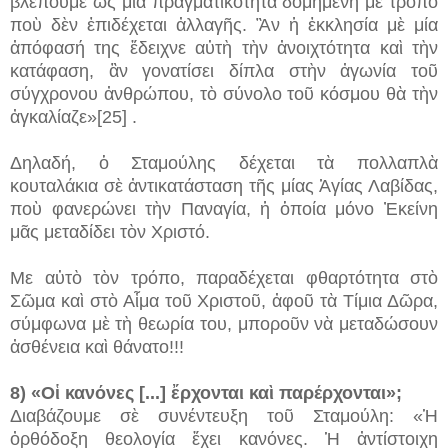
βλέπουμε ὡς μία πραγματικότητα δομημένη μὲ τρόπο
ποὺ δὲν ἐπιδέχεται ἀλλαγῆς. Ἂν ἡ ἐκκλησία μὲ μία
ἀπόφασή της ἔδειχνε αὐτὴ τὴν ἀνοιχτότητα καὶ τὴν
κατάφαση, ἂν γονατίσει δίπλα στὴν ἀγωνία τοῦ
σύγχρονου ἀνθρώπου, τὸ σύνολο τοῦ κόσμου θὰ τὴν
ἀγκαλίαζε»[25] .
Δηλαδή, ὁ Σταμούλης δέχεται τὰ πολλαπλὰ
κουταλάκια σὲ ἀντικατάσταση τῆς μίας Ἁγίας Λαβίδας,
ποὺ φανερώνει τὴν Παναγία, ἡ ὁποία μόνο Ἐκείνη
μᾶς μεταδίδει τὸν Χριστό.
Με αὐτὸ τὸν τρόπο, παραδέχεται φθαρτότητα στὸ
Σῶμα καὶ στὸ Αἷμα τοῦ Χριστοῦ, ἀφοῦ τὰ Τίμια Δῶρα,
σύμφωνα μὲ τὴ θεωρία του, μποροῦν νὰ μεταδώσουν
ἀσθένεια καὶ θάνατο!!!
8) «Οἱ κανόνες [...] ἔρχονται καὶ παρέρχονται»;
Διαβάζουμε σὲ συνέντευξη τοῦ Σταμούλη: «Ἡ
ὀρθόδοξη θεολογία ἔχει κανόνες. Ἡ ἀντίστοιχη