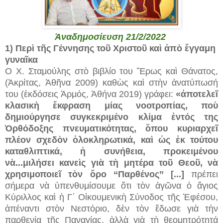
Ἀναδημοσίευση 21/2/2022
1) Περὶ τῆς Γέννησης τοῦ Χριστοῦ καὶ ἀπὸ ἔγγαμη
γυναῖκα
Ο Χ. Σταμούλης στὸ βιβλίο του Ἔρως καὶ Θάνατος,
(Ἀκρίτας, Ἀθῆνα 2009) καθὼς καὶ στὴν ἀνατύπωσή
του (ἐκδόσεις Ἁρμός, Ἀθήνα 2019) γράφει:
«ἀποτελεῖ
κλασικὴ ἔκφραση μίας νοοτροπίας, ποὺ
δημιούργησε συγκεκριμένο κλίμα ἐντός της
Ὀρθόδοξης πνευματικότητας, ὅπου κυριαρχεῖ
πλέον σχεδὸν ὁλοκληρωτικά, καὶ ὡς ἐκ τούτου
καταθλιπτικά, ἡ συνήθεια, προκειμένου
νὰ...
μιλήσει κανεὶς γιὰ τὴ μητέρα τοῦ Θεοῦ, νὰ
χρησιμοποιεῖ τὸν ὄρο ‘‘Παρθένος’’ [...]
πρέπει
σήμερα νὰ ὑπενθυμίσουμε ὅτι τὸν ἀγῶνα ὁ ἅγιος
Κύριλλος καὶ ἡ Γ΄ Οἰκουμενικὴ Σύνοδος τῆς Ἐφέσου,
ἀπέναντι στὸν Νεστόριο, δὲν τὸν ἔδωσε γιὰ τὴν
παρθενία τῆς Παναγίας, ἀλλὰ γιὰ τὴ θεομητρότητά