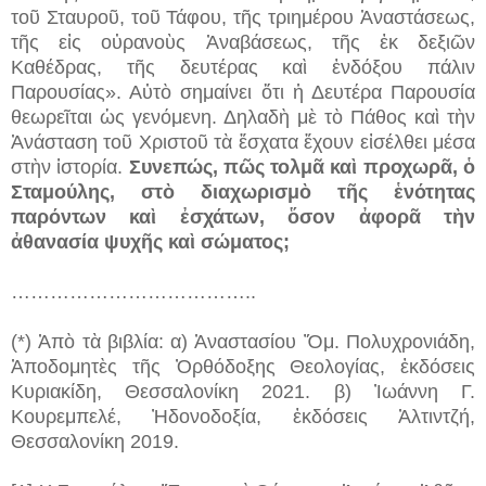
τοῦ Σταυροῦ, τοῦ Τάφου, τῆς τριημέρου Ἀναστάσεως,
τῆς εἰς οὐρανοὺς Ἀναβάσεως, τῆς ἐκ δεξιῶν
Καθέδρας, τῆς δευτέρας καὶ ἐνδόξου πάλιν
Παρουσίας». Αὐτὸ σημαίνει ὅτι ἡ Δευτέρα Παρουσία
θεωρεῖται ὡς γενόμενη. Δηλαδὴ μὲ τὸ Πάθος καὶ τὴν
Ἀνάσταση τοῦ Χριστοῦ τὰ ἔσχατα ἔχουν εἰσέλθει μέσα
στὴν ἱστορία.
Συνεπώς, πῶς τολμᾶ καὶ προχωρᾶ, ὁ
Σταμούλης, στὸ διαχωρισμὸ τῆς ἑνότητας
παρόντων καὶ ἐσχάτων, ὅσον ἀφορᾶ τὴν
ἀθανασία ψυχῆς καὶ σώματος;
………………………………..
(*) Ἀπὸ τὰ βιβλία: α) Ἀναστασίου Ὄμ. Πολυχρονιάδη,
Ἀποδομητὲς τῆς Ὀρθόδοξης Θεολογίας, ἐκδόσεις
Κυριακίδη, Θεσσαλονίκη 2021. β) Ἰωάννη Γ.
Κουρεμπελέ, Ἠδονοδοξία, ἐκδόσεις Ἀλτιντζή,
Θεσσαλονίκη 2019.