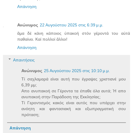
Απάντηση
Ανώνυμος
22 Αυγούστου 2025 στις 6:39 μ.μ.
ἅμα δέ κάνη κάποιος ὑπακοή στόν γέροντά του αὐτά
παθαίνει. Καί πολλοί ἄλλοι!
Απάντηση
Απαντήσεις
Ανώνυμος
25 Αυγούστου 2025 στις 10:10 μ.μ.
Τί σαχλαμαρά είναι αυτή που έγραψες χριστιανέ μου
6,39 μμ;
Απο ανυπακοή σε Γέροντα τα έπαθε όλα αυτά; Ή απο
ανυπακοή στην Παράδοση της Εκκλησίας;
Τί Γεροντισμός κακός είναι αυτός που υπάρχει στην
ανόητη και φαντασιακή και εξωπραγματική σου
πρόταση;
Απάντηση