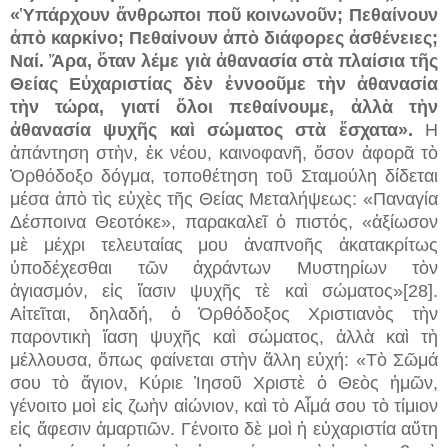
«Ὑπάρχουν ἄνθρωποι ποῦ κοινωνοῦν; Πεθαίνουν
ἀπὸ καρκίνο; Πεθαίνουν ἀπὸ διάφορες ἀσθένειες;
Ναί. Ἄρα, ὅταν λέμε γιὰ ἀθανασία στὰ πλαίσια τῆς
Θείας Εὐχαριστίας δὲν ἐννοοῦμε τὴν ἀθανασία
τὴν τώρα, γιατί ὅλοι πεθαίνουμε, ἀλλὰ τὴν
ἀθανασία ψυχῆς καὶ σώματος στὰ ἔσχατα».
Η
ἀπάντηση στὴν, ἐκ νέου, καινοφανῆ, ὅσον ἀφορᾶ τὸ
Ὀρθόδοξο δόγμα, τοποθέτηση τοῦ Σταμούλη δίδεται
μέσα ἀπὸ τὶς εὐχὲς τῆς Θείας Μεταλήψεως: «Παναγία
Δέσποινα Θεοτόκε», παρακαλεῖ ὁ πιστός, «ἀξίωσον
μὲ μέχρι τελευταίας μου ἀναπνοῆς ἀκατακρίτως
ὑποδέχεσθαι τῶν ἀχράντων Μυστηρίων τὸν
ἁγιασμόν, εἰς ἴασιν ψυχῆς τὲ καὶ σώματος»[28].
Αἰτεῖται, δηλαδή, ὁ Ὀρθόδοξος Χριστιανὸς τὴν
παροντικὴ ἴαση ψυχῆς καὶ σώματος, ἀλλὰ καὶ τὴ
μέλλουσα, ὅπως φαίνεται στὴν ἄλλη εὐχή: «Τὸ Σῶμά
σου τὸ ἅγιον, Κύριε Ἰησοῦ Χριστὲ ὁ Θεὸς ἠμῶν,
γένοιτο μοὶ εἰς ζωὴν αἰώνιον, καὶ τὸ Αἷμά σου τὸ τίμιον
εἰς ἄφεσιν ἁμαρτιῶν. Γένοιτο δὲ μοὶ ἡ εὐχαριστία αὔτη