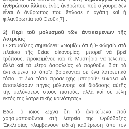
ἀνθρώπου ἄλλου,
ἑνὸς ἀνθρώπου ποὺ σίγουρα δὲν
εἶναι ὁ ἄνθρωπος ποὺ ἔπλασε ἡ ἀγάπη καὶ ἡ
φιλανθρωπία τοῦ Θεοῦ»[7] .
3) Περὶ τοῦ μολυσμοῦ τῶν ἀντικειμένων τῆς
Λατρείας
Ο Σταμούλης σημειώνει: «Νομίζω ὅτι ἡ Ἐκκλησία στὰ
πλαίσια τῆς θείας οἰκονομίας, μπορεῖ νὰ βρεῖ
τρόπους, προκειμένου καὶ τὸ Μυστήριο νὰ τελεῖται,
ἀλλὰ καὶ τὰ μέτρα ἀσφαλείας νὰ παρθοῦν, διότι τὰ
ἀντικείμενα τὰ ὁποῖα βρίσκονται σὲ ἕνα λατρευτικὸ
τόπο, σ’ ἕνα τόπο προσευχῆς μποροῦν εὔκολα νὰ
ἀποτελέσουν πηγὲς μόλυνσης καὶ διάδοσης αὐτῆς
τῆς μολύνσεως στοὺς πιστούς, ἀλλὰ καὶ σὲ μέλη
ἐκτός της λατρευτικῆς κοινότητας».
Εδώ, ὁ ἴδιος ξεχνᾶ ὅτι τὰ ἀντικείμενα ποὺ
χρησιμοποιοῦνται στὴ λατρεία της Ὀρθόδοξης
Ἐκκλησίας «λαμβάνουν εἰδικὴ καθιέρωση ἀπὸ τὸν