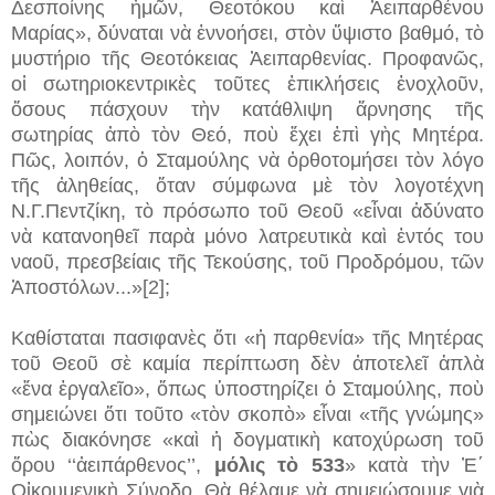
Δεσποίνης ἠμῶν, Θεοτόκου καὶ Ἀειπαρθένου
Μαρίας», δύναται νὰ ἐννοήσει, στὸν ὕψιστο βαθμό, τὸ
μυστήριο τῆς Θεοτόκειας Ἀειπαρθενίας. Προφανῶς,
οἱ σωτηριοκεντρικὲς τοῦτες ἐπικλήσεις ἐνοχλοῦν,
ὅσους πάσχουν τὴν κατάθλιψη ἄρνησης τῆς
σωτηρίας ἀπὸ τὸν Θεό, ποὺ ἔχει ἐπὶ γὴς Μητέρα.
Πῶς, λοιπόν, ὁ Σταμούλης νὰ ὀρθοτομήσει τὸν λόγο
τῆς ἀληθείας, ὅταν σύμφωνα μὲ τὸν λογοτέχνη
Ν.Γ.Πεντζίκη, τὸ πρόσωπο τοῦ Θεοῦ «εἶναι ἀδύνατο
νὰ κατανοηθεῖ παρὰ μόνο λατρευτικὰ καὶ ἐντός του
ναοῦ, πρεσβείαις τῆς Τεκούσης, τοῦ Προδρόμου, τῶν
Ἀποστόλων...»[2];
Καθίσταται πασιφανὲς ὅτι «ἡ παρθενία» τῆς Μητέρας
τοῦ Θεοῦ σὲ καμία περίπτωση δὲν ἀποτελεῖ ἁπλὰ
«ἕνα ἐργαλεῖο», ὅπως ὑποστηρίζει ὁ Σταμούλης, ποὺ
σημειώνει ὅτι τοῦτο «τὸν σκοπὸ» εἶναι «τῆς γνώμης»
πὼς διακόνησε «καὶ ἡ δογματικὴ κατοχύρωση τοῦ
ὄρου ‘‘ἀειπάρθενος’’,
μόλις τὸ 533
» κατὰ τὴν Ἐ΄
Οἰκουμενικὴ Σύνοδο. Θὰ θέλαμε νὰ σημειώσουμε γιὰ