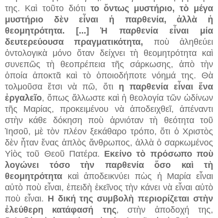
της. Καὶ τοῦτο διότι
το ὄντως μυστήριο, τὸ μέγα
μυστήριο δὲν εἶναι ἡ παρθενία, ἀλλὰ ἡ
θεομητρότητα. [...] Ἡ παρθενία εἶναι μία
δευτερεύουσα πραγματικότητα,
ποὺ ἀληθεύει
ὀντολογικὰ μόνο ὅταν δείχνει τὴ θεομητρότητα καὶ
συνεπῶς τὴ θεοπρέπεια τῆς σάρκωσης, ἀπὸ τὴν
ὁποία ἀποκτᾶ καὶ τὸ ὁποιοδήποτε νόημά της. Θὰ
τολμοῦσα ἔτσι νὰ πῶ, ὄτι
η παρθενία εἶναι ἕνα
ἐργαλεῖο
, ὅπως ἄλλωστε καὶ ἡ θεολογία τῶν ὠδίνων
τῆς Μαρίας, προκειμένου νὰ ἀποδειχθεῖ, ἀπέναντι
στὴν κάθε δόκηση ποὺ ἀρνιόταν τὴ θεότητα τοῦ
Ἰησοῦ, μὲ τὸν πλέον ξεκάθαρο τρόπο, ὅτι ὁ Χριστὸς
δὲν ἦταν ἕνας ἁπλὸς ἄνθρωπος, ἀλλὰ ὁ σαρκωμένος
Υἱὸς τοῦ Θεοῦ Πατέρα.
Εκείνο τὸ πρόσωπο ποὺ
λογώνει τόσο τὴν παρθενία ὅσο καὶ τὴ
θεομητρότητα
καὶ ἀποδεικνύει πὼς ἡ Μαρία εἶναι
αὐτὸ ποὺ εἶναι, ἐπειδὴ ἐκεῖνος τὴν κάνει νὰ εἶναι αὐτὸ
ποὺ εἶναι.
Η δική της συμβολὴ περιορίζεται στὴν
ἐλεύθερη κατάφασή της
, στὴν ἀποδοχή της,