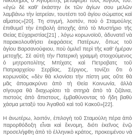
Νικόδημος ὁ Ἁγιορείτης μεταφέρει τοὺς λόγους του:
«ἐγὼ δὲ καθ’ ἑκάστην ἐκ τῶν ἁγίων σου μελῶν
λαμβάνω τὴν ἰατρείαν, τουτέστι τοῦ ἁγίου σώματος καὶ
αἵματος»[20]. Τη στιγμή, λοιπόν, ποὺ ὁ Σταμούλης
ἐπιθυμεῖ τὴν ἐπιβολὴ ἀποχῆς ἀπὸ τὸ Μυστήριο τῆς
Θείας Εὐχαριστίας[21] , λόγω κορωνοϊοῦ, ἀδυνατεῖ νὰ
παρακολουθήσει ἐκφράσεις Πατέρων, ὅπως τοῦ
ἁγίου Βαρσανούφιου, ποὺ ὁμιλεῖ περὶ τῆς καθ’ ἡμέραν
μετοχῆς. Σὲ αὐτὴ τὴν Πατερικὴ γραμμὴ στοιχούμενος
ὁ μητροπολίτης Μπίχατς καὶ Πετροβατς τοῦ
Πατριαρχείου Σερβίας, Σέργιος, τονίζει ὅτι ὁ
κορωνοϊὸς «δὲν θὰ κλονίσει τὴν πίστη μας οὔτε θὰ
μᾶς ἀπομακρύνει ἀπὸ τὴ Θεία Κοινωνία, ἀλλὰ
σίγουρα θὰ διαχωρίσει τὰ σιτηρὰ ἀπὸ τὰ ζιζάνια,
πιστοὺς ἀπὸ ἄπιστους, ἐμβαθύνοντας τὸ ἤδη βαθὺ
χάσμα μεταξύ του Ἀγαθοῦ καὶ τοῦ Κακοῦ»[22].
Η ἀνωτέρω, λοιπόν, ἐπιλογὴ τοῦ Σταμούλη πέρα ἀπὸ
παρορθόδοξη εἶναι καὶ ἔκνομη, διότι ἐκεῖνος ἐνῷ
προσελήφθη ἀπὸ τὸ ἑλληνικὸ κράτος, προκειμένου νὰ