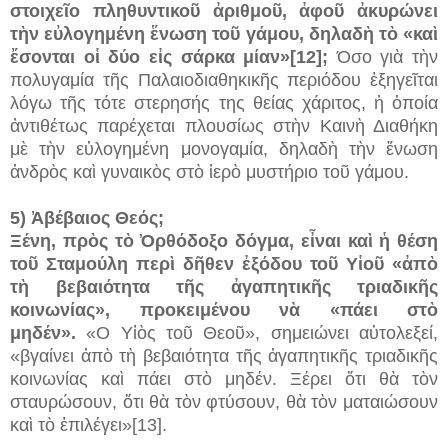
στοιχεῖο πληθυντικοῦ ἀριθμοῦ, ἀφοῦ ἀκυρώνει
τὴν εὐλογημένη ἕνωση τοῦ γάμου, δηλαδὴ τὸ «καὶ
ἔσονται οἱ δύο εἰς σάρκα μίαν»[12];
Όσο γιὰ τὴν
πολυγαμία τῆς Παλαιοδιαθηκικῆς περιόδου ἐξηγεῖται
λόγω τῆς τότε στερησής της θείας χάριτος, ἡ ὁποία
ἀντιθέτως παρέχεται πλουσίως στὴν Καινὴ Διαθήκη
μὲ τὴν εὐλογημένη μονογαμία, δηλαδὴ τὴν ἕνωση
ἀνδρὸς καὶ γυναικὸς στὸ ἱερὸ μυστήριο τοῦ γάμου.
5) Ἀβέβαιος Θεός;
Ξένη, πρὸς τὸ Ὀρθόδοξο δόγμα, εἶναι καὶ ἡ θέση
τοῦ Σταμούλη περὶ δῆθεν ἐξόδου τοῦ Υἱοῦ «ἀπὸ
τὴ βεβαιότητα τῆς ἀγαπητικῆς τριαδικῆς
κοινωνίας», προκειμένου νὰ «πάει στὸ
μηδέν».
«O Υἱὸς τοῦ Θεοῦ», σημειώνει αὐτολεξεί,
«βγαίνει ἀπὸ τὴ βεβαιότητα τῆς ἀγαπητικῆς τριαδικῆς
κοινωνίας καὶ πάει στὸ μηδέν. Ξέρει ὅτι θὰ τὸν
σταυρώσουν, ὅτι θὰ τὸν φτύσουν, θὰ τὸν ματαιώσουν
καὶ τὸ ἐπιλέγει»[13].