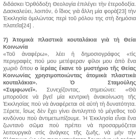
διδάσκει Ὀρθόδοξη Θεολογία ἐπιλέγει τὴν ἑτεροδοξία.
Δασκαλεύει, λοιπόν, ὁ ἴδιος γιὰ ἄλλη μία φορὰ[23] τὴν
Ἐκκλησία ὁμιλώντας περὶ τοῦ ρόλου της στὴ δημόσια
πλατεῖα[24] .
7) Ἀτομικὰ πλαστικὰ κουταλάκια γιὰ τὴ Θεία
Κοινωνία
«Τοῦ ἀναφέρω», λέει ἡ δημοσιογράφος «τὶς
περιγραφὲς πού μου μετέφεραν φίλοι μου ἀπὸ ἕνα
χωριὸ ὄπου
ο ἱερέας ἔκανε τὸ μυστήριο τῆς Θείας
Κοινωνίας χρησιμοποιώντας ἀτομικὰ πλαστικὰ
κουταλάκια». Ὁ Σταμούλης
«Συμφωνεῖ».
Συνεχίζοντας, σημειώνει: «Θὰ
μποροῦσε νὰ βγεῖ μία κεντρικὴ ἀνακοίνωση τῆς
Ἐκκλησίας ποὺ νὰ ἀναφέρεται σὲ αὐτὴ τὴ δυνατότητα.
Ξέρετε, ἴσως δὲν ἔχει γίνει ἀντιληπτὸ τὸ μέγεθος τοῦ
κινδύνου ποὺ ἀντιμετωπίζουμε. Ἡ Ἐκκλησία εἶναι ἕνα
ζωντανὸ σῶμα ποὺ πρέπει νὰ προσαρμόζεται
λειτουργικὰ στὶς ἀνάγκες τῆς ζωῆς, νὰ μὴν τὴν