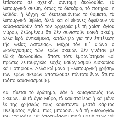
ἐπίσκοπο σὲ σχετική, σύντομη ἀκολουθία. Τὰ
λειτουργικὰ σκεύη, ὅπως τὸ δισκάριο, τὸ ποτήριο, ἡ
λαβίδα, ἡ λόγχη καὶ δευτερευόντως τὸ θυμιατό, τὰ
λειτουργικὰ βιβλία, ἀλλὰ καὶ οἱ εἰκόνες ὀφείλουν νὰ
καθαγιασθοῦν ἀπὸ τὸν ἀρχιερέα μὲ τὴ χρίση ἁγίου
Μύρου, δεδομένου ὅτι δὲν συνιστοῦν κοινὰ σκεύη,
ἀλλὰ ἱερὰ ἀντικείμενα, κατάλληλα γιὰ τὴν ἐπιτέλεση
τῆς Θείας Λατρείας». Μέχρι τὸν ΙΓ΄ αἰῶνα ὁ
«καθαγιασμὸς τῶν ἱερῶν σκευῶν δὲν γινόταν μὲ
εἰδικὴ ἀκολουθία», ὅποτε τότε ἐμφανίστηκαν «οἱ
πρῶτες λειτουργικὲς εὐχὲς καθαγιασμοῦ Δισκαρίου
καὶ Ποτηρίου». Ἀλλὰ καὶ μόνο ἡ «λειτουργικὴ χρήση»
τῶν ἱερῶν σκευῶν ἀποτελοῦσε πάντοτε ἕναν ἄτυπο
τρόπο καθαγιασμοῦ[8].
Και τίθεται τὸ ἐρώτημα, ἐὰν ὁ καθαγιασμὸς τῶν
Σκευῶν, μὲ τὸ ἅγιο Μύρο, τὰ καθιστὰ ἱερὰ ἢ καὶ μόνο
ἐκ τῆς χρήσεώς τους καθίστανται μεστὰ Χάριτος
Πνεύματος Ἁγίου, πῶς μποροῦν, γιὰ τὴ «θεολογία»
τοῦ Σταμούλη, νὰ ἀποτελέσουν πηγὴ μολύνσεως γιὰ