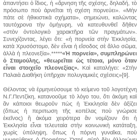
ἀπαντήσει ὁ ἴδιος, ἡ «ἄρνηση τῆς σχέσης, δηλαδή, τὸ
πρόσωπο ποὺ ἀρνεῖται τὴ σχέση πορνεύει». «Μὴν
πάτε σὲ ἠθικιστικὰ σχήματα», σημειώνει, καλώντας
ταυτόχρονα τὴν ὁμήγυρη, νὰ κατευθυνθεῖ δῆθεν
«στὸν ὀντολογικὸ χαρακτῆρα τῶν πραγμάτων».
Συνεχίζοντας, λέγει ὅτι: «ἡ πορνεία στὴν Ἐκκλησία,
κατὰ Χρυσόστομο, δὲν εἶναι ἡ εἴσοδος σὲ ἄλλο σῶμα,
ἀλλὰ ἡ πλεονεξία».*****
«Ἡ πορνεία», συμπληρώνει
ὁ Σταμούλης, «θεωρεῖται ὡς τέτοια, μόνο ὅταν
εἶναι στοιχεῖο πλεονεξίας».
Καὶ καταλήγει: «Στὴν
Παλαιὰ Διαθήκη ὑπῆρχαν πολυγαμικὲς σχέσεις»[9].
Θέλοντας νὰ ἑρμηνεύσουμε τὸ κείμενο τοῦ λογοτέχνη
Ν.Γ.Πεντζίκη, κατανοοῦμε τὸ λόγο του, ὅτι ἀκόμη καὶ
ἂν κάποιοι θεωροῦν πὼς ἡ Ἐκκλησία δὲν ἀξίζει
(ὅπως ἡ περιπωση τῆς κοπέλας ποὺ γνώρισε
ἐκεῖνος) ἢ ἀκόμα χειρότερα ἂν νομίζουν ὅτι ἡ
Ἐκκλησία εἶναι τελευταία στὴν κοινωνικὴ κατάταξη,
χωρὶς ὑπόληψη, ὅπως ἡ πόρνη γυναῖκα, ποὺ
νυμφεύθηκε ὁ Προφήτης Ὠσηέ, αὐτὸ δὲν ἀλλοιώνει