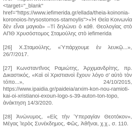
<target="_blank"
href="https://www.iefimerida.gr/ellada/theia-koinonia-
koronoios-hrysostomos-stamoylis">«Ἡ Θεία Κοινωνία
δὲν εἶναι μαγκιὰ» –Τί δηλώνει ὁ κάθ. Θεολογίας στὸ
ΑΠΘ Χρυσόστομος Σταμούλης στὸ iefimerida
[26] Χ.Σταμούλης, «Ὑπάρχουμε ἐν λευκῷ...»,
26/7/2017.
[27] Κωνσταντῖνος Ραμιώτης, Ἀρχιμανδρίτης, πρ.
Δικαστικός, «Καὶ οἱ Χριστιανοὶ ἔχουν λόγο σ’ αὐτὸ τὸν
τόπο...», 24/10/2015,
https://www.ipaidia.gr/paideia/arxim-kon-nou-ramioti-
kai-oi-xristianoi-exoun-logo-s-39-auton-ton-topo,
ἀνάκτηση 14/3/2020.
[28] Ἀνώνυμος, «Εἰς τὴν Ὑπεραγίαν Θεοτόκον»,
Μέγας Ἱερὸς Συνέκδημος, Φῶς, Ἀθῆναι, χ.χ., σ. 110.