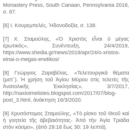
Monastery Press, South Canaan, Pennsylvania 2018,
σ. 87.
[6] Ι. Κουρεμπελές, Ἠδονοδοξία, σ. 138.
[7] Χ. Σταμούλης, «Ὁ Χριστὸς εἶναι ὁ μέγας
ἐρωτικός», Συνέντευξη, 24/4/2019,
https://www.shedia.gr/news/2019/apr/24/o-xristos-
einai-o-megas-erwtikos/
[8] Γεώργιος Ζαραβέλας, «Τελετουργικὰ θέματα
(μστ΄). Ἡ χρήση τοῦ Ἁγίου Μύρου στὶς τελετὲς τῆς
Ἀνατολικῆς Ἐκκλησίας», 3/7/2017,
http://naxioimelistes.blogspot.com/2017/07/blog-
post_3.html, ἀνάκτηση 16/3/2020.
[9] Χρυσόστομος Σταμούλης, «Τὸ ρίσκο τοῦ Θεοῦ καὶ
ἡ γοητεία τῆς ἀβεβαιότητας- Ἀπὸ τὴν Ἁγία Τριάδα
στὸν κόσμο», (ἀπὸ 29:18 ἕως 30: 19 λεπτά).