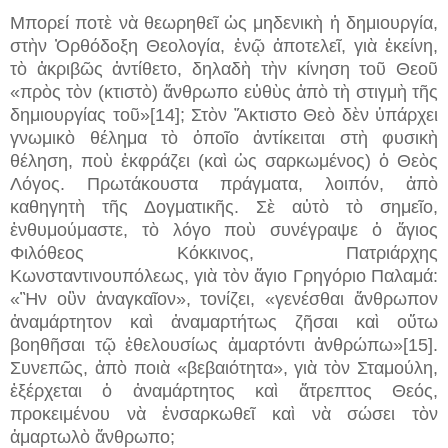
Μπορεί ποτὲ νὰ θεωρηθεῖ ὡς μηδενικὴ ἡ δημιουργία,
στὴν Ὀρθόδοξη Θεολογία, ἐνῷ ἀποτελεῖ, γιὰ ἐκείνη,
τὸ ἀκριβῶς ἀντίθετο, δηλαδὴ τὴν κίνηση τοῦ Θεοῦ
«πρὸς τὸν (κτιστὸ) ἄνθρωπο εὐθὺς ἀπὸ τὴ στιγμὴ τῆς
δημιουργίας τοῦ»[14]; Στὸν Ἄκτιστο Θεὸ δὲν ὑπάρχει
γνωμικὸ θέλημα τὸ ὁποῖο ἀντίκειται στὴ φυσικὴ
θέληση, ποὺ ἐκφράζει (καὶ ὡς σαρκωμένος) ὁ Θεὸς
Λόγος. Πρωτάκουστα πράγματα, λοιπόν, ἀπὸ
καθηγητὴ τῆς Δογματικῆς. Σὲ αὐτὸ τὸ σημεῖο,
ἐνθυμούμαστε, τὸ λόγο ποὺ συνέγραψε ὁ ἅγιος
Φιλόθεος Κόκκινος, Πατριάρχης
Κωνσταντινουπόλεως, γιὰ τὸν ἅγιο Γρηγόριο Παλαμά:
«Ἢν οὒν ἀναγκαῖον», τονίζει, «γενέσθαι ἄνθρωπον
ἀναμάρτητον καὶ ἀναμαρτήτως ζῆσαι καὶ οὕτω
βοηθῆσαι τῷ ἐθελουσίως ἁμαρτόντι ἀνθρώπω»[15].
Συνεπῶς, ἀπὸ ποιὰ «βεβαιότητα», γιὰ τὸν Σταμούλη,
ἐξέρχεται ὁ ἀναμάρτητος καὶ ἄτρεπτος Θεός,
προκειμένου νὰ ἐνσαρκωθεῖ καὶ νὰ σώσει τὸν
ἁμαρτωλὸ ἄνθρωπο;