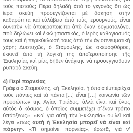
τοὺς πιστούς; Πέρα δηλαδὴ ἀπὸ τὸ γεγονὸς ὅτι ὡς
ἱερὰ σκεύη προσεγγίζονται μὲ ἄσκηση στὴν
καθαρότητα καὶ εὐλάβεια ἀπὸ τοὺς ἱερουργούς, εἶναι
δυνατὸν νὰ ἀποϊεροποιεῖται ἀπὸ ἕναν δογματολόγο,
ποὺ δηλώνει καὶ ἐκκλησιαστικός, ὁ ἱερὸς καθαγιασμός
τους καὶ ἡ περικύκλωσή τους ἀπὸ τὴν ἁγιοπνευματικὴ
χάρη; Δυστυχῶς, ὁ Σταμούλης, ὡς σκευοφθόρος,
ἐκκινεῖ ἀπὸ τὴ λογική της ἀποϊεροποίησης τῆς
Ἐκκλησίας καὶ μίας δῆθεν ἀνάγκης νὰ προσεγγισθοῦν
ρυπαρὰ Σκεύη.
4) Περὶ πορνείας
Γράφει ὁ Σταμούλης, «ἡ Ἐκκλησία, ἡ ὁποία ἐμπεριέχει
τοὺς πάντες καὶ τὰ πάντα [...] εἶναι […] κοινωνία τῶν
προσώπων τῆς Ἁγίας Τριάδος, ἀλλὰ εἶναι καὶ ὅλος
αὐτὸς ὁ κόσμος, ὁ ὁποῖος συμμετέχει σ΄ἕναν τρόπο
ὑπάρξεως». «Καὶ γιὰ αὐτὴ τὴν Ἐκκλησία» ὁμιλεῖ καὶ
λέγει «πως
αυτὴ ἡ Ἐκκλησία μπορεῖ νὰ εἶναι καὶ
πόρνη».
«Τί σημαίνει πορνεία;», ἐρωτᾶ, γιὰ ν’