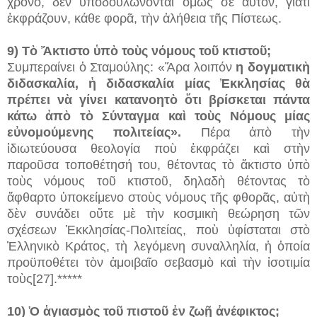
χρόνο, δὲν ὑποδουλώνονται ὅμως σὲ αὐτόν, γιατί
ἐκφράζουν, κάθε φορᾶ, τὴν ἀλήθεια τῆς Πίστεως.
9) Τὸ Ἄκτιστο ὑπὸ τοὺς νόμους τοῦ κτιστοῦ;
Συμπεραίνει ὁ Σταμούλης: «Ἄρα λοιπόν
η δογματικὴ
διδασκαλία, ἡ διδασκαλία μίας Ἐκκλησίας
θὰ
πρέπει νὰ γίνει κατανοητὸ ὅτι βρίσκεται πάντα
κάτω ἀπὸ τὸ Σύνταγμα καὶ τοὺς Νόμους μίας
εὐνομούμενης πολιτείας».
Πέρα ἀπὸ τὴν
ἰδιωτεύουσα θεολογία ποὺ ἐκφράζει καὶ στὴν
παροῦσα τοποθέτησή του, θέτοντας τὸ ἄκτιστο ὑπὸ
τοὺς νόμους τοῦ κτιστοῦ, δηλαδὴ θέτοντας τὸ
ἄφθαρτο ὑποκείμενο στοὺς νόμους τῆς φθορᾶς, αὐτὴ
δὲν συνάδει οὔτε μὲ τὴν κοσμικὴ θεώρηση τῶν
σχέσεων Ἐκκλησίας-Πολιτείας, ποὺ ὑφίσταται στὸ
Ἑλληνικὸ Κράτος, τὴ λεγόμενη συναλληλία, ἡ ὁποία
προϋποθέτει τὸν ἀμοιβαῖο σεβασμὸ καὶ τὴν ἰσοτιμία
τοὺς[27].*****
10) Ὁ ἁγιασμὸς τοῦ πιστοῦ ἐν ζωῇ ἀνέφικτος;