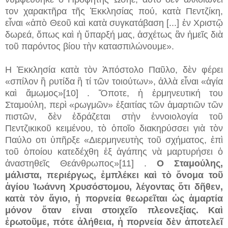
τον χαρακτῆρα τῆς Ἐκκλησίας πού, κατὰ Πεντζίκη,
εἶναι «ἀπὸ Θεοῦ καὶ κατὰ συγκατάβαση [...] ἐν Χριστῷ
δωρεά, ὅπως καὶ ἡ ὕπαρξή μας, ἀσχέτως ἂν ἠμεῖς διὰ
τοῦ παρόντος βίου τὴν κατασπιλώνουμε».
Η Ἐκκλησία κατὰ τὸν Ἀπόστολο Παῦλο, δὲν φέρει
«σπίλον ἢ ρυτίδα ἢ τί τῶν τοιούτων», ἀλλὰ εἶναι «ἁγία
καὶ ἄμωμος»[10] . Ὅποτε, ἡ ἑρμηνευτική του
Σταμούλη, περὶ «ρωγμῶν» ἐξαιτίας τῶν ἁμαρτιῶν τῶν
πιστῶν, δὲν ἑδράζεται στὴν ἐννοιολογία τοῦ
Πεντζικικοῦ κειμένου, τὸ ὁποῖο διακηρύσσει γιὰ τὸν
Παύλο οτι ὑπῆρξε «Διερμηνευτὴς τοῦ σχήματος, ἐπὶ
τοῦ ὁποίου κατεδέχθη ἐξ ἀγάπης νὰ μαρτυρήσει ὁ
ἀναστηθεῖς Θεάνθρωπος»[11] .
Ο Σταμούλης,
μάλιστα, περιέργως, ἐμπλέκει καὶ τὸ ὄνομα τοῦ
ἁγίου Ἰωάννη Χρυσόστομου, λέγοντας ὅτι δῆθεν,
κατὰ τὸν ἅγιο, ἡ πορνεία θεωρεῖται ὡς ἁμαρτία
μόνον ὅταν εἶναι στοιχεῖο πλεονεξίας. Καὶ
ἐρωτοῦμε, πότε ἀλήθεια, ἡ πορνεία δὲν ἀποτελεῖ