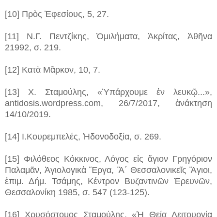
[10] Πρὸς Ἐφεσίους, 5, 27.
[11] Ν.Γ. Πεντζίκης, Ὁμιλήματα, Ἀκρίτας, Ἀθῆνα
21992, σ. 219.
[12] Κατὰ Μᾶρκον, 10, 7.
[13] Χ. Σταμούλης, «Ὑπάρχουμε ἐν λευκῷ...»,
antidosis.wordpress.com, 26/7/2017, ἀνάκτηση
14/10/2019.
[14] Ι.Κουρεμπελές, Ἠδονοδοξία, σ. 269.
[15] Φιλόθεος Κόκκινος, Λόγος εἰς ἅγιον Γρηγόριον
Παλαμᾶν, Ἁγιολογικὰ Ἔργα, Ἃ΄ Θεσσαλονικεῖς Ἅγιοι,
ἐπιμ. Δήμ. Τσάμης, Κέντρον Βυζαντινῶν Ἐρευνῶν,
Θεσσαλονίκη 1985, σ. 547 (123-125).
[16] Χρυσόστομος Σταμούλης, «Ἡ Θεία Λειτουργία