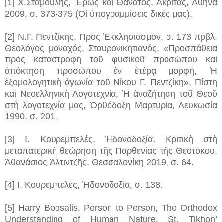
[1] Χ.Σταμούλης, Ἔρως καὶ Θάνατος, Ἀκρίτας, Ἀθῆνα
2009, σ. 373-375 (Οἱ ὑπογραμμίσεις δικές μας).
[2] Ν.Γ. Πεντζίκης, Πρὸς Ἐκκλησιασμόν, σ. 173 πρβλ.
Θεολόγος μοναχός, Σταυρονικητιανός, «Προσπάθεια
πρὸς καταστροφὴ τοῦ φυσικοῦ προσώπου καὶ
ἀπόκτηση προσώπου ἐν ἑτέρᾳ μορφή, Ἡ
ἐξομολογητικὴ ἀγωνία τοῦ Νίκου Γ. Πεντζίκη», Πίστη
καὶ Νεοελληνικὴ Λογοτεχνία, Ἡ ἀναζήτηση τοῦ Θεοῦ
στὴ λογοτεχνία μας, Ὀρθόδοξη Μαρτυρία, Λευκωσία
1990, σ. 201.
[3] Ι. Κουρεμπελές, Ἠδονοδοξία, Κριτικὴ στὴ
μεταπατερικὴ θεώρηση τῆς Παρθενίας τῆς Θεοτόκου,
Ἀθανάσιος Ἀλτιντζῆς, Θεσσαλονίκη 2019, σ. 64.
[4] Ι. Κουρεμπελές, Ἠδονοδοξία, σ. 138.
[5] Harry Boosalis, Person to Person, The Orthodox
Understanding of Human Nature, St. Tikhon’