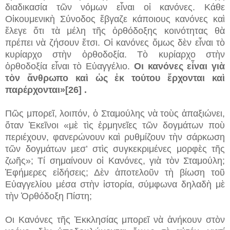
διαδικασία τῶν νόμων εἶναι οἱ κανόνες. Κάθε
Οἰκουμενικὴ Σύνοδος ἔβγαζε κάποιους κανόνες καὶ
ἔλεγε ὅτι τὰ μέλη τῆς ὀρθόδοξης κοινότητας θὰ
πρέπει νὰ ζήσουν ἔτσι. Οἱ κανόνες ὅμως δὲν εἶναι τὸ
κυρίαρχο στὴν ὀρθοδοξία. Τὸ κυρίαρχο στὴν
ὀρθοδοξία εἶναι τὸ Εὐαγγέλιο.
Οι κανόνες εἶναι γιὰ
τὸν ἄνθρωπο καὶ ὡς ἐκ τούτου ἔρχονται καὶ
παρέρχονται»[26] .
Πῶς μπορεῖ, λοιπόν, ὁ Σταμούλης νὰ τοὺς ἀπαξιώνει,
ὅταν Ἐκεῖνοι «μὲ τὶς ἑρμηνεῖες τῶν δογμάτων ποὺ
περιέχουν, φανερώνουν καὶ ρυθμίζουν τὴν σάρκωση
τῶν δογμάτων μεσ’ στὶς συγκεκριμένες μορφὲς τῆς
ζωῆς»; Τί σημαίνουν οἱ Κανόνες, γιὰ τὸν Σταμούλη;
Ἐφήμερες εἰδήσεις; Δὲν ἀποτελοῦν τὴ βίωση τοῦ
Εὐαγγελίου μέσα στὴν ἱστορία, σύμφωνα δηλαδὴ μὲ
τὴν Ὀρθόδοξη Πίστη;
Οι Κανόνες τῆς Ἐκκλησίας μπορεῖ νὰ ἀνήκουν στὸν