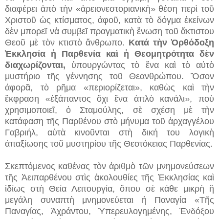
διαφέρει ἀπὸ τὴν «ἀρειονεστοριανικὴ» θέση περὶ τοῦ
Χριστοῦ ὡς κτίσματος, ἀφοῦ, κατὰ τὸ δόγμα ἐκείνων
δὲν μπορεῖ νὰ συμβεῖ πραγματικὴ ἕνωση τοῦ ἄκτιστου
Θεοῦ μὲ τὸν κτιστὸ ἄνθρωπο.
Κατά τὴν Ὀρθόδοξη
Ἐκκλησία ἡ Παρθενία καὶ ἡ Θεομητρότητα δὲν
διαχωρίζονται,
ὑπουργώντας τὸ ἕνα καὶ τὸ αὐτὸ
μυστήριο τῆς γέννησης τοῦ Θεανθρώπου. Ὅσον
ἀφορᾶ, τὸ ρῆμα «περιορίζεται», καθὼς καὶ τὴν
ἔκφραση «ἐξάπαντος ὄχι ἕνα ἁπλὸ κανάλι», ποὺ
χρησιμοποιεῖ, ὁ Σταμούλης, σὲ σχέση μὲ τὴν
κατάφαση τῆς Παρθένου στὸ μήνυμα τοῦ ἀρχαγγέλου
Γαβριήλ, αὐτὰ κινοῦνται στὴ δική του λογικὴ
ἀπαξίωσης τοῦ μυστηρίου τῆς Θεοτόκειας Παρθενίας.
Σκεπτόμενος καθένας τὸν ἀριθμὸ τῶν μνημονεύσεων
τῆς Ἀειπαρθένου στὶς ἀκολουθίες τῆς Ἐκκλησίας καὶ
ἰδίως στὴ Θεία Λειτουργία, ὅπου σὲ κάθε μικρὴ ἢ
μεγάλη συναπτὴ μνημονεύεται ἡ Παναγία «Τῆς
Παναγίας, Ἀχράντου, Ὑπερευλογημένης, Ἐνδόξου