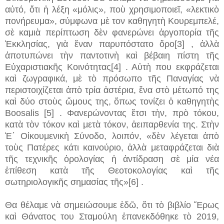
αὐτό, ὅτι ἡ λέξη «μόλις», ποὺ χρησιμοποιεῖ, «λεκτικὸ
πονήρευμα», σύμφωνα μὲ τον καθηγητὴ Κουρεμπελέ,
σὲ καμιὰ περίπτωση δὲν φανερώνει ἀργοπορία τῆς
Ἐκκλησίας, γιὰ ἕναν παρυπόστατο ὄρο[3] , ἀλλὰ
ἀποτυπώνει τὴν παντοτινὴ καὶ βέβαιη πίστη τῆς
Εὐχαριστιακῆς Κοινότητας[4] . Αὐτὴ που εκφράζεται
καὶ ζωγραφικά, μὲ τὸ πρόσωπο τῆς Παναγίας νὰ
περιστοιχίζεται ἀπὸ τρία ἀστέρια, ἕνα στὸ μέτωπό της
καὶ δύο στοὺς ὤμους της, ὅπως τονίζει ὁ καθηγητὴς
Boosalis [5] . Φανερώνοντας ἔτσι τὴν, πρὸ τόκου,
κατὰ τὸν τόκον καὶ μετὰ τόκον, ἀειπαρθενία της. Στὴν
Ἐ΄ Οἰκουμενικὴ Σύνοδο, λοιπόν, «δὲν λέγεται ἀπὸ
τοὺς Πατέρες κάτι καινούριο, ἀλλὰ μεταφράζεται διὰ
τῆς τεχνικῆς ὁρολογίας ἡ ἀντίδραση σὲ μία νέα
ἐπίθεση κατὰ τῆς Θεοτοκολογίας καὶ τῆς
σωτηριολογικῆς σημασίας τῆς»[6] .
Θα θέλαμε νὰ σημειώσουμε ἐδῶ, ὅτι τὸ βιβλίο Ἔρως
καὶ Θάνατος του Σταμούλη ἐπανεκδόθηκε τὸ 2019,