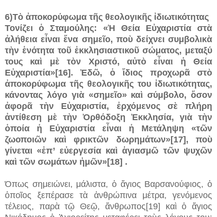
6)Τὸ ἀποκορύφωμα τῆς θεολογικῆς ἰδιωτικότητας
Τονίζει ὁ Σταμούλης: «Ἡ Θεία Εὐχαριστία στὰ
ἀλήθεια εἶναι ἕνα σημεῖο, ποὺ δείχνει συμβολικὰ
τὴν ἑνότητα τοῦ ἐκκλησιαστικοῦ σώματος, μεταξύ
τους καὶ μὲ τὸν Χριστό, αὐτὸ εἶναι ἡ Θεία
Εὐχαριστία»[16]. Ἐδῶ, ὁ ἴδιος προχωρᾶ στὸ
ἀποκορύφωμα τῆς θεολογικῆς του ἰδιωτικότητας,
κάνοντας λόγο γιὰ «σημεῖο» καὶ σύμβολο, ὅσον
ἀφορᾶ τὴν Εὐχαριστία, ἐρχόμενος σὲ πλήρη
ἀντίθεση μὲ τὴν Ὀρθόδοξη Ἐκκλησία, γιὰ τὴν
ὁποία ἡ Εὐχαριστία εἶναι ἡ Μετάληψη «τῶν
ζωοποιῶν καὶ φρικτῶν δωρημάτων»[17], ποὺ
γίνεται «ἐπ’ εὐεργεσία καὶ ἁγιασμῶ τῶν ψυχῶν
καὶ τῶν σωμάτων ἠμῶν»[18] .
Όπως σημειώνει, μάλιστα, ὁ ἅγιος Βαρσανούφιος, ὁ
ὁποῖος ξεπέρασε τὰ ἀνθρώπινα μέτρα, γενόμενος
τέλειος, παρὰ τῷ Θεῷ, ἄνθρωπος[19] καὶ ὁ ἅγιος