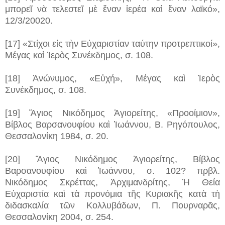
μπορεῖ νὰ τελεστεῖ μὲ ἕναν ἱερέα καὶ ἕναν λαϊκό»,
12/3/20020.
[17] «Στίχοι εἰς τὴν Εὐχαριστίαν ταύτην προτρεπτικοί»,
Μέγας καὶ Ἱερὸς Συνέκδημος, σ. 108.
[18] Ἀνώνυμος, «Εὐχή», Μέγας καὶ Ἱερὸς
Συνέκδημος, σ. 108.
[19] Ἅγιος Νικόδημος Ἁγιορείτης, «Προοίμιον»,
Βίβλος Βαρσανουφίου καὶ Ἰωάννου, Β. Ρηγόπουλος,
Θεσσαλονίκη 1984, σ. 20.
[20] Ἅγιος Νικόδημος Ἁγιορείτης, Βίβλος
Βαρσανουφίου καὶ Ἰωάννου, σ. 102? πρβλ.
Νικόδημος Σκρέττας, Ἀρχιμανδρίτης, Ἡ Θεία
Εὐχαριστία καὶ τὰ προνόμια τῆς Κυριακῆς κατὰ τὴ
διδασκαλία τῶν Κολλυβάδων, Π. Πουρναρᾶς,
Θεσσαλονίκη 2004, σ. 254.