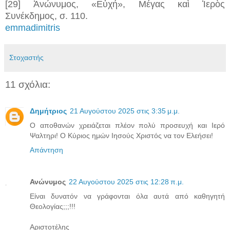
[29] Ἀνώνυμος, «Εὐχή», Μέγας καὶ Ἱερὸς
Συνέκδημος, σ. 110.
emmadimitris
Στοχαστής
11 σχόλια:
Δημήτριος
21 Αυγούστου 2025 στις 3:35 μ.μ.
Ο αποθανών χρειάζεται πλέον πολύ προσευχή και Ιερό
Ψαλτηρι! Ο Κύριος ημών Ιησούς Χριστός να τον Ελεήσει!
Απάντηση
Ανώνυμος
22 Αυγούστου 2025 στις 12:28 π.μ.
Είναι δυνατόν να γράφονται όλα αυτά από καθηγητή
Θεολογίας;;;!!!
Αριστοτέλης