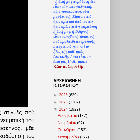
«
ἡ
δική μας παράδοση δ
ὲ
ν
ε
ἶ
ναι ο
ὔ
τε καπιταλιστική,
ο
ὔ
τε σοσιαλιστική, ο
ὔ
τε
μαρξιστική. Ε
ἴ
μαστε πι
ὸ
ἀ
ριστερο
ὶ
κα
ὶ
ἀ
π
ὸ
τ
ὸ
ν πι
ὸ
ἀ
ριστερό. Γιατί
ἡ
παράδοση
ἡ
δική μας,
ἡ
ἑ
λληνική,
ε
ἶ
ναι κοινοβιακ
ὴ
-
ἀ
σκητική,
πο
ὺ
προϋποθέτει
ὀ
ρθόδοξη
πνευματικότητα κα
ὶ
τ
ὸ
ἦ
θος τ
ῆ
ς καθ’
ἠ
μ
ᾶ
ς
Ἀ
νατολ
ῆ
ς. Α
ὐ
τ
ὸ
ε
ἶ
ναι τ
ὸ
δικό μας Πολίτευμα.»
Κώστας Σαρδελ
ῆ
ς
ΑΡΧΕΙΟΘΗΚΗ
ΙΣΤΟΛΟΓΙΟΥ
►
2026
(629)
►
2025
(1107)
▼
2024
(1922)
ς στιγμὲς ποὺ
Δεκεμβρίου
(137)
νευματική του
Νοεμβρίου
(97)
ασκηνός, μᾶς
Οκτωβρίου
(153)
οικοδόμηση τοῦ
Σεπτεμβρίου
(129)