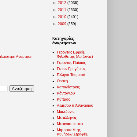
►
2012
(2038)
►
2011
(2530)
►
2010
(2401)
►
2009
(359)
Κατηγορίες
ἀναρτήσεων
Γέροντας Εφραίμ
Φιλοθεΐτης (Αριζόνας)
λαιότερη Ανάρτηση
Γέροντας Παΐσιος
Γέρων Γρηγόριος
Ελληνο-Τουρκικὰ
Θράκη
Καποδίστριας
Κόντογλου
Κῦπρος
Λεμεσοῦ π.Ἀθανασίου
Μακεδονία
Μεταλληνός
Μεταναστευτικό
Μητροπολίτης
Κυθήρων Σεραφείμ