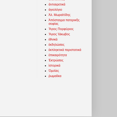
ἀντιαιρετικά
ἁγιολόγιο
Ἀλ. Μωραϊτίδης
Ἀπόσταγμα πατερικῆς
σοφίας
Ἅγιος Πορφύριος
Ἅγιος Ἰάκωβος
ἐθνικὰ
ἐκδηλώσεις
ἐκπληκτικά περιστατικά
ἐπικαιρότητα
Ἐκτρώσεις
ἱστορικά
Ὁμιλίες
ῥωμαίϊκα