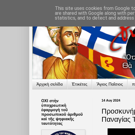
This site uses cookies from Google to 
are shared with Google along with per
statistics, and to detect and address
Ἀρχικὴ σελίδα
Ἐτικέτες
Ἅγιος Παΐσιος
π
ΟΧΙ στὴν
14 Αυγ 2024
ὑποχρεωτικὴ
Προσκυνήμ
ἐφαρμογὴ τοῦ
προσωπικοῦ ἀριθμοῦ
Παναγίας 
καὶ τῆς ψηφιακῆς
ταυτότητας