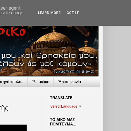
 user-agent
nerate usage
LEARN MORE
GOT IT
ατηγόπουλος
Ῥωμαίικο
Ἐπικοινωνία
TRANSLATΕ
τῆς
Select Language
▼
ΤΟ ΔΙΚΟ ΜΑΣ
ΠΟΛΙΤΕΥΜΑ...