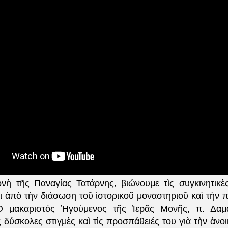
νὴ τῆς Παναγίας Τατάρνης, βιώνουμε τὶς συγκινητικὲ
ι ἀπὸ τὴν διάσωση τοῦ ἱστορικοῦ μοναστηριοῦ καὶ τὴν π
 μακαριστός Ἡγούμενος τῆς Ἱερᾶς Μονῆς, π. Δαμ
ς δύσκολες στιγμὲς καὶ τὶς προσπάθειές του γιὰ τὴν ἀν