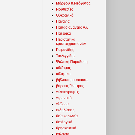
Μόρφου π.Νεόφυτος
Νουθεσίες
Οὐκρανικό
Παναγία
Παπαδιαμάντης Ἀλ.
Πατερικά
Περιστατικὰ
κρυπτοχριστιανῶν
Ρωμανίδης
Τσελεγγίδης
Ψαλτική Παράδοση
αθεϊσμός
αθλητικα
βιβλιοπαρουσιάσεις
βόρειος Ἤπειρος
γελοιογραφίες
γεροντικό
γλῶσσα
εκδηλώσεις
θεία κοινωνία
θεολογικά
θρησκευτικά
κάλαντα