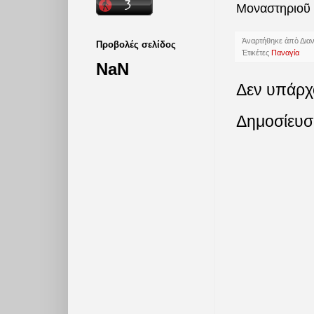
Μοναστηριοῦ 
Ἀναρτήθηκε ἀπὸ
Δια
Προβολές σελίδος
Ἐτικέτες
Παναγία
NaN
Δεν υπάρχ
Δημοσίευσ