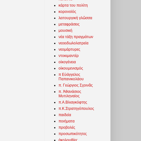
κάρτα του πολίτη
κορονοϊός
λειτουργική γλῶσσα
μεταφράσεις
μουσική
νέα τάξη πραγμάτων
νεοειδωλολατρεία
νεομάρτυρες
ντοκιμαντέρ
οἰκογένεια
οἰκουμενισμός
π Εὐάγγελος
Παπανικολάου
π. Γεώργιος Σχοινᾶς
π. Ἀθανάσιος
Μυτιληναίος
π.Α.Βλιαγκόφτης
π.Κ.Στρατηγόπουλος
παιδεία
ποιήματα
προβολές
προσωπικότητες
ἀκολουθίες