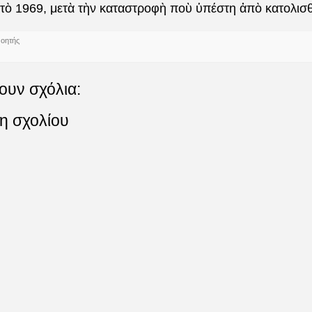
τὸ 1969, μετὰ τὴν καταστροφὴ ποὺ ὑπέστη ἀπὸ κατολισθ
νοητής
ουν σχόλια:
η σχολίου