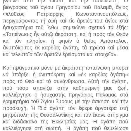
βγαίνει ἀπό τήν σιωπή καί τήν ταπείνωση. Ὁ
βιογράφος τοῦ ἁγίου Γρηγορίου τοῦ Παλαμᾶ, ἅγιος
Φιλόθεος Πατριάρχης Κωνσταντινουπόλεως,
περιγράφοντας τή ζωή καί τίς ἀρετές τοῦ ἁγίου στά
ἡσυχαστήρια τοῦ Ἄθω, σημειώνει σχετικά τά ἑξῆς:
«Ταπείνωσις ἦν αὐτῷ ἀκρότατη, καί ἡ πρός τόν Θεόν
καί τόν πλησίον, ἥ φησίν ὁ θεῖος Ἀπόστολος,
ἀνυπόκριτος ἐκ καρδίας ἀγάπη, τά πρῶτα καί μέσα
καί τελευταῖα τῶν ἀρετῶν ἐρείσματα καί στοιχεῖα».
Καί πραγματικά μόνο μέ ἀκρότατη ταπείνωση μπορεῖ
νά ὑπάρξει ἡ ἀνυπόκριτη καί «ἐκ καρδίας ἀγάπη»
πρός τό Θεό καί τό συνάνθρωπο. Αὐτὴ τήν ἀγάπη,
πού τόσο σπανίζει στήν καθημερινή μας ζωή,
καλλιέργησε ὁ ἡσυχαστής Γρηγόριος Παλαμᾶς στά
ἐρημητήρια τοῦ Ἁγίου Ὅρους μέ τήν ἄσκηση καί τήν
προσευχή. Ἡ ἴδια ἀγάπη τόν ἔφερε ἀργότερα στή
μητρόπολη τῆς Θεσσαλονίκης καί τόν ἔκανε στήριγμα
καί διδάσκαλο τῆς Ἐκκλησίας μας. Ἡ ἀγάπη πού
καλλιέργησε στή σιωπή. Ἡ ἀγάπη πού θεμελίωσε