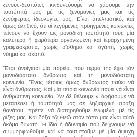
ξένους-δεσπότες κινδυνεύουμε νά χάσουμε τήν
ταυτότητά μας μέ τίς ξενομανίες μας καί τίς
ξενόφερτες ἰδεολογίες μας. Εἶναι ἀπελπιστικό, καί
ὅμως ἀληθινό, ὅτι οἱ λεγόμενες προηγμένες κοινωνίες
τείνουν νά ἔχουν ὡς μοναδική ταυτότητά τους μία
καλύτερα ἤ χειρότερα ὀργανωμένη καί ἱεραρχημένη
γραφειοκρατία, χωρίς αἴσθημα καί ἀγάπη, χωρίς
νόημα καί σκοπό.
Ἔτσι ἀνοίγεται μία πορεία, πού τέρμα της ἔχει τόν
μονοδιάστατο ἄνθρωπο καί τή μονοδιάστατη
κοινωνία. Ἕνας τέτοιος ὅμως ἄνθρωπος παύει νά
εἶναι ἄνθρωπος. Καί μία τέτοια κοινωνία παύει νά εἶναι
ἀνθρώπινη κοινωνία. Ἄν δέ θέλουμε ν’ ἀφήσουμε νά
μεταπέσει ἡ ταυτότητά μας σέ ληξιαρχική πράξη
θανάτου, πρέπει νά διατηρηθοῦμε ἑνωμένοι μέ τίς
ρίζες μας. Καί δόξα τῷ Θεῶ στόν τόπο μας εἶναι αὐτό
ἀκόμα δυνατό. Ἡ ἴδια ἡ ἀδυναμία πού δείχνουμε νά
συμμορφωθοῦμε καί νά ταυτιστοῦμε μέ μία ἄψυχη