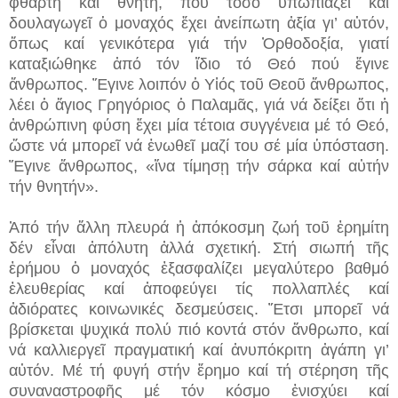
φθαρτή καί θνητή, πού τόσο ὑπωπιάζει καί
δουλαγωγεῖ ὁ μοναχός ἔχει ἀνείπωτη ἀξία γι’ αὐτόν,
ὅπως καί γενικότερα γιά τήν Ὀρθοδοξία, γιατί
καταξιώθηκε ἀπό τόν ἴδιο τό Θεό πού ἔγινε
ἄνθρωπος. Ἔγινε λοιπόν ὁ Υἱός τοῦ Θεοῦ ἄνθρωπος,
λέει ὁ ἅγιος Γρηγόριος ὁ Παλαμᾶς, γιά νά δείξει ὅτι ἡ
ἀνθρώπινη φύση ἔχει μία τέτοια συγγένεια μέ τό Θεό,
ὥστε νά μπορεῖ νά ἑνωθεῖ μαζί του σέ μία ὑπόσταση.
Ἔγινε ἄνθρωπος, «ἵνα τίμησῃ τήν σάρκα καί αὐτήν
τήν θνητήν».
Ἀπό τήν ἄλλη πλευρά ἡ ἀπόκοσμη ζωή τοῦ ἐρημίτη
δέν εἶναι ἀπόλυτη ἀλλά σχετική. Στή σιωπή τῆς
ἐρήμου ὁ μοναχός ἐξασφαλίζει μεγαλύτερο βαθμό
ἐλευθερίας καί ἀποφεύγει τίς πολλαπλές καί
ἀδιόρατες κοινωνικές δεσμεύσεις. Ἔτσι μπορεῖ νά
βρίσκεται ψυχικά πολύ πιό κοντά στόν ἄνθρωπο, καί
νά καλλιεργεῖ πραγματική καί ἀνυπόκριτη ἀγάπη γι’
αὐτόν. Μέ τή φυγή στήν ἔρημο καί τή στέρηση τῆς
συναναστροφῆς μέ τόν κόσμο ἐνισχύει καί