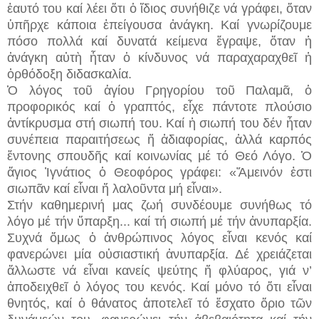
ἑαυτό του καί λέει ὅτι ὁ ἴδιος συνήθιζε νά γράφει, ὅταν
ὑπῆρχε κάποια ἐπείγουσα ἀνάγκη. Καί γνωρίζουμε
πόσο πολλά καί δυνατά κείμενα ἔγραψε, ὅταν ἡ
ἀνάγκη αὐτὴ ἦταν ὁ κίνδυνος νά παραχαραχθεῖ ἡ
ὀρθόδοξη διδασκαλία.
Ὁ λόγος τοῦ ἁγίου Γρηγορίου τοῦ Παλαμᾶ, ὁ
προφορικός καί ὁ γραπτός, εἶχε πάντοτε πλούσιο
ἀντίκρυσμα στή σιωπή του. Καί ἡ σιωπή του δέν ἦταν
συνέπεια παραιτήσεως ἤ ἀδιαφορίας, ἀλλά καρπός
ἔντονης σπουδῆς καί κοινωνίας μέ τό Θεό Λόγο. Ὁ
ἅγιος Ἰγνάτιος ὁ Θεοφόρος γράφει: «Ἄμεινόν ἐστι
σιωπᾶν καί εἶναι ἤ λαλοῦντα μή εἶναι».
Στήν καθημερινή μας ζωή συνδέουμε συνήθως τό
λόγο μέ τήν ὕπαρξη...
καί τή σιωπή μέ τήν ἀνυπαρξία.
Συχνά ὅμως ὁ ἀνθρώπινος λόγος εἶναι κενός καί
φανερώνει μία οὐσιαστική ἀνυπαρξία. Δέ χρειάζεται
ἄλλωστε νά εἶναι κανείς ψεύτης ἤ φλύαρος, γιά ν’
ἀποδειχθεῖ ὁ λόγος του κενός. Καί μόνο τό ὅτι εἶναι
θνητός, καί ὁ θάνατος ἀποτελεῖ τό ἔσχατο ὅριο τῶν