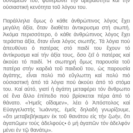
δυνάμεών του, φανερώνει τήν ἀβεβαιότητα καί τήν
οὐσιαστική κενότητα τοῦ λόγου του.
Παράλληλα ὅμως ὁ κάθε ἀνθρώπινος λόγος ἔχει
μεγάλη ἀξία, ὅταν διαθέτει ἀντικρυσμα στή σιωπή.
Ἀκόμα περισσότερο, ὁ κάθε ἀνθρώπινος λόγος ἔχει
τεράστια ἀξία, ὅταν εἶναι λόγος σιωπῆς. Τά λόγια πού
ἀπευθύνει ὁ πατέρας στό παιδί του ἔχουν τό
ἀντίκρυσμα καί τήν ἀξία τους, ὅσο ζεῖ ὁ πατέρας καί
ἀκούει τό παιδί. Ἡ σιωπηρή ὅμως παρουσία τοῦ
πατέρα στήν καρδιά τοῦ παιδιοῦ του, ὡς παρουσία
ἀγάπης, εἶναι πολύ πιό εὔγλωττη καί πολύ πιό
οὐσιαστική ἀπό τά λόγια πού ἀκούει ἀπό τό στόμα
του. Καί αὐτό, γιατί ἡ ἀγάπη μεταφέρει τόν ἄνθρωπο
σέ ἕνα ἄλλο ἐπίπεδο πού βρίσκεται πέρα ἀπό τό
θάνατο. «Ἠμεῖς οἴδαμεν», λέει ὁ Ἀπόστολος καί
Εὐαγγελιστής Ἰωάννης, ἐμεῖς δηλαδή γνωρίζουμε,
«ὅτι μεταβεβήκαμεν ἐκ τοῦ θανάτου εἰς τήν ζωήν, ὅτι
ἀγαπῶμεν τούς ἀδελφούς• ὁ μή ἀγαπῶν τόν ἀδελφόν
μένει ἐν τῷ θανάτῳ».