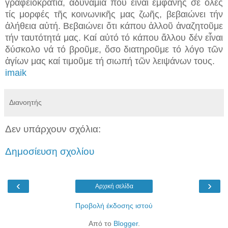
γραφειοκρατία, ἀδυναμία πού εἶναι ἐμφανής σέ ὅλες
τίς μορφές τῆς κοινωνικῆς μας ζωῆς, βεβαιώνει τήν
ἀλήθεια αὐτή. Βεβαιώνει ὅτι κάπου ἀλλοῦ ἀναζητοῦμε
τήν ταυτότητά μας. Καί αὐτό τό κάπου ἄλλου δέν εἶναι
δύσκολο νά τό βροῦμε, ὅσο διατηροῦμε τό λόγο τῶν
ἁγίων μας καί τιμοῦμε τή σιωπή τῶν λειψάνων τους.
imaik
Διανοητής
Δεν υπάρχουν σχόλια:
Δημοσίευση σχολίου
‹
›
Αρχική σελίδα
Προβολή έκδοσης ιστού
Από το
Blogger
.