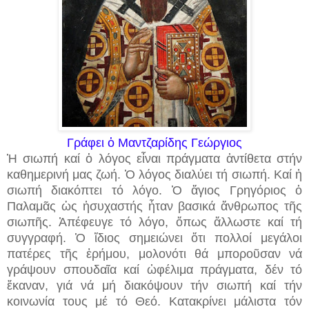
Γράφει ὁ Μαντζαρίδης Γεώργιος
Ἡ σιωπή καί ὁ λόγος εἶναι πράγματα ἀντίθετα στήν
καθημερινή μας ζωή. Ὁ λόγος διαλύει τή σιωπή. Καί ἡ
σιωπή διακόπτει τό λόγο. Ὁ ἅγιος Γρηγόριος ὁ
Παλαμᾶς ὡς ἡσυχαστής ἦταν βασικά ἄνθρωπος τῆς
σιωπῆς. Ἀπέφευγε τό λόγο, ὅπως ἄλλωστε καί τή
συγγραφή. Ὁ ἴδιος σημειώνει ὅτι πολλοί μεγάλοι
πατέρες τῆς ἐρήμου, μολονότι θά μποροῦσαν νά
γράψουν σπουδαῖα καί ὠφέλιμα πράγματα, δέν τό
ἔκαναν, γιά νά μή διακόψουν τήν σιωπή καί τήν
κοινωνία τους μέ τό Θεό. Κατακρίνει μάλιστα τόν