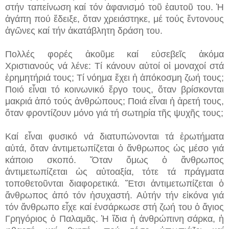
στήν ταπείνωση καί τόν ἀφανισμό τοῦ ἑαυτοῦ του. Ἡ
ἀγάπη πού ἔδειξε, ὅταν χρειάστηκε, μέ τούς ἔντονους
ἀγῶνες καί τήν ἀκατάβλητη δράση του.
Πολλές φορές ἀκοῦμε καί εὐσεβεῖς ἀκόμα
Χριστιανούς νά λένε: Τί κάνουν αὐτοί οἱ μοναχοί στά
ἐρημητήριά τους; Τί νόημα ἔχει ἡ ἀπόκοσμη ζωή τους;
Ποιό εἶναι τό κοινωνικό ἔργο τους, ὅταν βρίσκονται
μακριά ἀπό τούς ἀνθρώπους; Ποιά εἶναι ἡ ἀρετή τους,
ὅταν φροντίζουν μόνο γιά τή σωτηρία τῆς ψυχῆς τους;
Καί εἶναι φυσικό νά διατυπώνονται τά ἐρωτήματα
αὐτά, ὅταν ἀντιμετωπίζεται ὁ ἄνθρωπος ὡς μέσο γιά
κάποιο σκοπό. Ὅταν ὅμως ὁ ἄνθρωπος
ἀντιμετωπίζεται ὡς αὐτοαξία, τότε τά πράγματα
τοποθετοῦνται διαφορετικά. Ἔτσι ἀντιμετωπίζεται ὁ
ἄνθρωπος ἀπό τόν ἡσυχαστή. Αὐτήν τήν εἰκόνα γιά
τόν ἄνθρωπο εἶχε καί ἐνσάρκωσε στή ζωή του ὁ ἅγιος
Γρηγόριος ὁ Παλαμᾶς. Ἡ ἴδια ἡ ἀνθρώπινη σάρκα, ἡ