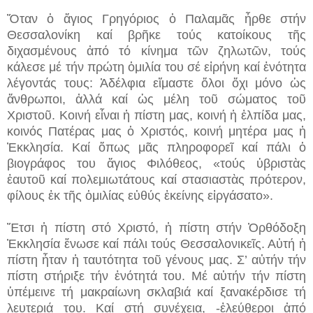
Ὅταν ὁ ἅγιος Γρηγόριος ὁ Παλαμᾶς ἦρθε στήν
Θεσσαλονίκη καί βρῆκε τούς κατοίκους τῆς
διχασμένους ἀπό τό κίνημα τῶν ζηλωτῶν, τούς
κάλεσε μέ τήν πρώτη ὁμιλία του σέ εἰρήνη καί ἑνότητα
λέγοντάς τους: Ἀδέλφια εἴμαστε ὅλοι ὄχι μόνο ὡς
ἄνθρωποι, ἀλλά καί ὡς μέλη τοῦ σώματος τοῦ
Χριστοῦ. Κοινή εἶναι ἡ πίστη μας, κοινή ἡ ἐλπίδα μας,
κοινός Πατέρας μας ὁ Χριστός, κοινή μητέρα μας ἡ
Ἐκκλησία. Καί ὅπως μᾶς πληροφορεῖ καί πάλι ὁ
βιογράφος του ἅγιος Φιλόθεος, «τούς ὑβριστὰς
ἑαυτοῦ καί πολεμιωτάτους καί στασιαστὰς πρότερον,
φίλους ἐκ τῆς ὁμιλίας εὐθύς ἐκείνης εἰργάσατο».
Ἔτσι ἡ πίστη στό Χριστό, ἡ πίστη στήν Ὀρθόδοξη
Ἐκκλησία ἕνωσε καί πάλι τούς Θεσσαλονικεῖς. Αὐτή ἡ
πίστη ἦταν ἡ ταυτότητα τοῦ γένους μας. Σ’ αὐτήν τήν
πίστη στήριξε τήν ἑνότητά του. Μέ αὐτήν τήν πίστη
ὑπέμεινε τή μακραίωνη σκλαβιά καί ξανακέρδισε τή
λευτεριά του. Καί στή συνέχεια, -ἐλεύθεροι ἀπό