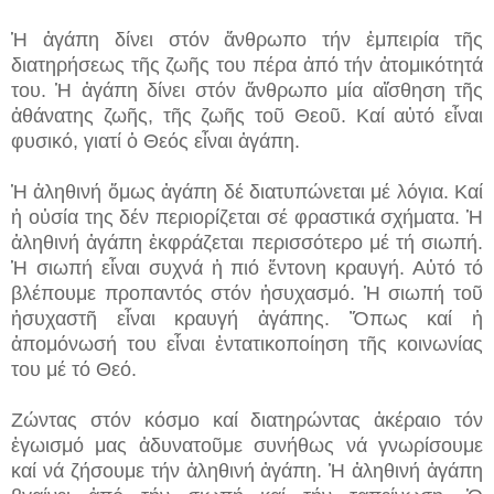
Ἡ ἀγάπη δίνει στόν ἄνθρωπο τήν ἐμπειρία τῆς
διατηρήσεως τῆς ζωῆς του πέρα ἀπό τήν ἀτομικότητά
του. Ἡ ἀγάπη δίνει στόν ἄνθρωπο μία αἴσθηση τῆς
ἀθάνατης ζωῆς, τῆς ζωῆς τοῦ Θεοῦ. Καί αὐτό εἶναι
φυσικό, γιατί ὁ Θεός εἶναι ἀγάπη.
Ἡ ἀληθινή ὅμως ἀγάπη δέ διατυπώνεται μέ λόγια. Καί
ἡ οὐσία της δέν περιορίζεται σέ φραστικά σχήματα. Ἡ
ἀληθινή ἀγάπη ἐκφράζεται περισσότερο μέ τή σιωπή.
Ἡ σιωπή εἶναι συχνά ἡ πιό ἔντονη κραυγή. Αὐτό τό
βλέπουμε προπαντός στόν ἡσυχασμό. Ἡ σιωπή τοῦ
ἡσυχαστῆ εἶναι κραυγή ἀγάπης. Ὅπως καί ἡ
ἀπομόνωσή του εἶναι ἐντατικοποίηση τῆς κοινωνίας
του μέ τό Θεό.
Ζώντας στόν κόσμο καί διατηρώντας ἀκέραιο τόν
ἐγωισμό μας ἀδυνατοῦμε συνήθως νά γνωρίσουμε
καί νά ζήσουμε τήν ἀληθινή ἀγάπη. Ἡ ἀληθινή ἀγάπη