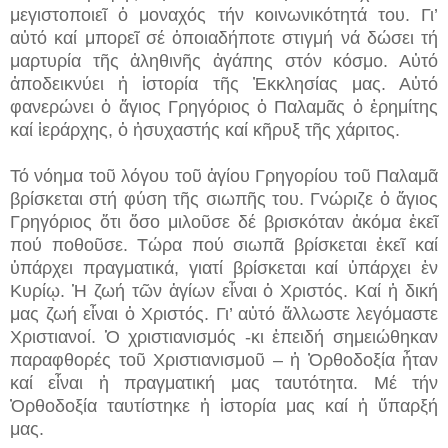
μεγιστοποιεῖ ὁ μοναχός τήν κοινωνικότητά του. Γι’
αὐτό καί μπορεῖ σέ ὁποιαδήποτε στιγμή νά δώσει τή
μαρτυρία τῆς ἀληθινῆς ἀγάπης στόν κόσμο. Αὐτό
ἀποδεικνύει ἡ ἱστορία τῆς Ἐκκλησίας μας. Αὐτό
φανερώνει ὁ ἅγιος Γρηγόριος ὁ Παλαμᾶς ὁ ἐρημίτης
καί ἱεράρχης, ὁ ἡσυχαστής καί κῆρυξ τῆς χάριτος.
Τό νόημα τοῦ λόγου τοῦ ἁγίου Γρηγορίου τοῦ Παλαμᾶ
βρίσκεται στή φύση τῆς σιωπῆς του. Γνώριζε ὁ ἅγιος
Γρηγόριος ὅτι ὅσο μιλοῦσε δέ βρισκόταν ἀκόμα ἐκεῖ
πού ποθοῦσε. Τώρα πού σιωπᾶ βρίσκεται ἐκεῖ καί
ὑπάρχει πραγματικά, γιατί βρίσκεται καί ὑπάρχει ἐν
Κυρίῳ. Ἡ ζωή τῶν ἁγίων εἶναι ὁ Χριστός. Καί ἡ δική
μας ζωή εἶναι ὁ Χριστός. Γι’ αὐτό ἄλλωστε λεγόμαστε
Χριστιανοί. Ὁ χριστιανισμός -κι ἐπειδή σημειώθηκαν
παραφθορές τοῦ Χριστιανισμοῦ – ἡ Ὀρθοδοξία ἦταν
καί εἶναι ἡ πραγματική μας ταυτότητα. Μέ τήν
Ὀρθοδοξία ταυτίστηκε ἡ ἱστορία μας καί ἡ ὕπαρξή
μας.