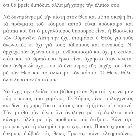
ὅτι θὰ βρεῖς ἐμπόδια, ἀλλὰ μὴ χάσῃς τὴν ἐλπίδα σου.
Νὰ δυναμώνῃς μὲ τὴν πίστη στὸν Θεὸ καὶ μὲ τὴ σκέψη ὅτι
τὰ πράγματα τοῦ κόσμου αὐτοῦ εἶναι πρόσκαιρα καὶ
μάταια καὶ ὅτι ὁ μεγαλύτερος θησαυρὸς εἶναι ἡ Βασιλεία
τῶν Οὐρανῶν. Αὐτὴ τὴν ἔχει ἑτοιμάσει ὁ Θεὸς γιὰ τοὺς
ἀγωνιστὲς κι ὄχι γιὰ τοὺς ῥάθυμους καὶ ὀκνηρούς. Ν᾿
ἀρχίζῃς τὸν ἀγώνα σου μ᾿ ἐνθουσιασμὸ καὶ ὄχι μὲ δειλία,
διότι καὶ τὸ ὡραιότερο ἔργο εἶναι ἄχρηστο ὅταν γίνεται
ἀπὸ ἄνδρα δίψυχο, ποὺ τὸ ἕνα μέρος τῆς ψυχῆς του εἶναι
μὲ τὸν Θεὸ καὶ τὸ ἄλλο μὲ τὸν κόσμο. Ὁ Θεὸς θέλει
ὁλόκληρο τὸν ἑαυτό μας.
Νὰ ἔχῃς τὴν ἐλπίδα σου βέβαιη στὸν Χριστό, γιὰ νὰ μὴν
πάῃ ὁ κόπος σου χαμένος. Ὁ Κύριος εἶναι σπλαγχνικὸς
καὶ δίνει τὴ χάρη Του σ᾿ αὐτοὺς ποὺ τὴ ζητᾶνε μ᾿ ἐπιμονή.
Τὸν μισθὸ τὸν δίνει ὄχι ἀνάλογα μὲ τὴ δουλειὰ ποὺ
κάναμε, ἀλλὰ μὲ τὴν προθυμία ποὺ δείξαμε. Κάνε ὅ,τι
μπορεῖς γιὰ τὴ σωτηρία τῆς ψυχῆς σου. Προσευχήσου μὲ
δάκρυα, διάβαζε τὶς θεῖες Γραφές, κάνε ἐλεημοσύνες.