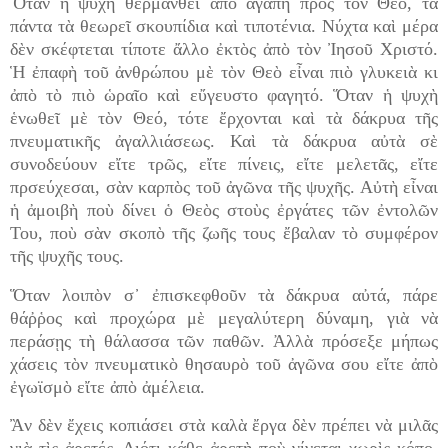
Ὅταν ἡ ψυχὴ θερμανθεῖ ἀπὸ ἀγάπη πρὸς τὸν Θεό, τὰ
πάντα τὰ θεωρεῖ σκουπίδια καὶ τιποτένια. Νύχτα καὶ μέρα
δὲν σκέφτεται τίποτε ἄλλο ἐκτὸς ἀπὸ τὸν Ἰησοῦ Χριστό.
Ἡ ἐπαφὴ τοῦ ἀνθρώπου μὲ τὸν Θεὸ εἶναι πιὸ γλυκειὰ κι
ἀπὸ τὸ πιὸ ὡραῖο καὶ εὔγευστο φαγητό. Ὅταν ἡ ψυχὴ
ἑνωθεῖ μὲ τὸν Θεό, τότε ἔρχονται καὶ τὰ δάκρυα τῆς
πνευματικῆς ἀγαλλιάσεως. Καὶ τὰ δάκρυα αὐτὰ σὲ
συνοδεύουν εἴτε τρῶς, εἴτε πίνεις, εἴτε μελετᾶς, εἴτε
πρσεύχεσαι, σὰν καρπὸς τοῦ ἀγῶνα τῆς ψυχῆς. Αὐτὴ εἶναι
ἡ ἀμοιβὴ ποὺ δίνει ὁ Θεὸς στοὺς ἐργάτες τῶν ἐντολῶν
Του, ποὺ σὰν σκοπὸ τῆς ζωῆς τους ἔβαλαν τὸ συμφέρον
τῆς ψυχῆς τους.
Ὅταν λοιπὸν σ᾿ ἐπισκεφθοῦν τὰ δάκρυα αὐτά, πάρε
θάῤῥος καὶ προχώρα μὲ μεγαλύτερη δύναμη, γιὰ νὰ
περάσῃς τὴ θάλασσα τῶν παθῶν. Ἀλλὰ πρόσεξε μήπως
χάσεις τὸν πνευματικὸ θησαυρὸ τοῦ ἀγῶνα σου εἴτε ἀπὸ
ἐγωϊσμὸ εἴτε ἀπὸ ἀμέλεια.
Ἂν δὲν ἔχεις κοπιάσει στὰ καλὰ ἔργα δὲν πρέπει νὰ μιλᾶς