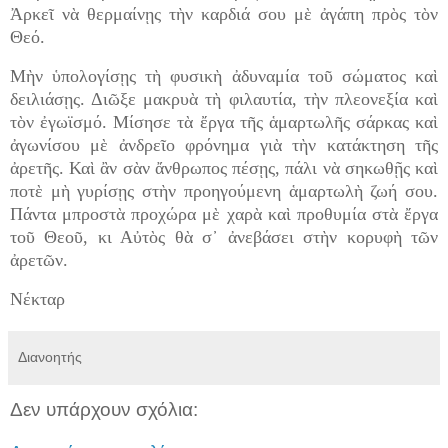
Ἀρκεῖ νὰ θερμαίνῃς τὴν καρδιά σου μὲ ἀγάπη πρὸς τὸν
Θεό.
Μὴν ὑπολογίσῃς τὴ φυσικὴ ἀδυναμία τοῦ σώματος καὶ
δειλιάσῃς. Διῶξε μακρυὰ τὴ φιλαυτία, τὴν πλεονεξία καὶ
τὸν ἐγωϊσμό. Μίσησε τὰ ἔργα τῆς ἁμαρτωλῆς σάρκας καὶ
ἀγωνίσου μὲ ἀνδρεῖο φρόνημα γιὰ τὴν κατάκτηση τῆς
ἀρετῆς. Καὶ ἂν σὰν ἄνθρωπος πέσῃς, πάλι νὰ σηκωθῇς καὶ
ποτὲ μὴ γυρίσῃς στὴν προηγούμενη ἁμαρτωλὴ ζωή σου.
Πάντα μπροστὰ προχώρα μὲ χαρὰ καὶ προθυμία στὰ ἔργα
τοῦ Θεοῦ, κι Αὐτὸς θὰ σ᾿ ἀνεβάσει στὴν κορυφὴ τῶν
ἀρετῶν.
Νέκταρ
Διανοητής
Δεν υπάρχουν σχόλια: