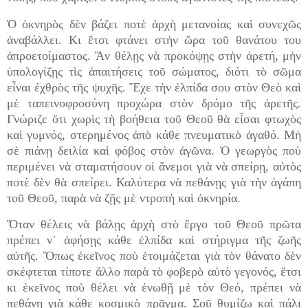
Ὁ ὀκνηρὸς δὲν βάζει ποτὲ ἀρχὴ μετανοίας καὶ συνεχῶς
ἀναβάλλει. Κι ἔτσι φτάνει στὴν ὥρα τοῦ θανάτου του
ἀπροετοίμαστος. Ἂν θέλῃς νὰ προκόψῃς στὴν ἀρετή, μὴν
ὑπολογίζῃς τὶς ἀπαιτήσεις τοῦ σώματος, διότι τὸ σῶμα
εἶναι ἐχθρὸς τῆς ψυχῆς. Ἔχε τὴν ἐλπίδα σου στὸν Θεὸ καὶ
μὲ ταπεινοφροσύνη προχώρα στὸν δρόμο τῆς ἀρετῆς.
Γνώριζε ὅτι χωρὶς τὴ βοήθεια τοῦ Θεοῦ θὰ εἶσαι φτωχὸς
καὶ γυμνός, στερημένος ἀπὸ κάθε πνευματικὸ ἀγαθό. Μὴ
σὲ πιάνῃ δειλία καὶ φόβος στὸν ἀγῶνα. Ὁ γεωργὸς ποὺ
περιμένει νὰ σταματήσουν οἱ ἄνεμοι γιὰ νὰ σπείρῃ, αὐτὸς
ποτὲ δὲν θὰ σπείρει. Καλύτερα νὰ πεθάνῃς γιὰ τὴν ἀγάπη
τοῦ Θεοῦ, παρὰ νὰ ζῇς μὲ ντροπὴ καὶ ὀκνηρία.
Ὅταν θέλεις νὰ βάλῃς ἀρχὴ στὸ ἔργο τοῦ Θεοῦ πρῶτα
πρέπει ν᾿ ἀφήσῃς κάθε ἐλπίδα καὶ στήριγμα τῆς ζωῆς
αὐτῆς. Ὅπως ἐκεῖνος ποὺ ἑτοιμάζεται γιὰ τὸν θάνατο δὲν
σκέφτεται τίποτε ἄλλο παρὰ τὸ φοβερὸ αὐτὸ γεγονός, ἔτσι
κι ἐκεῖνος ποὺ θέλει νὰ ἑνωθῇ μὲ τὸν Θεό, πρέπει νὰ
πεθάνῃ γιὰ κάθε κοσμικὸ πρᾶγμα. Σοῦ θυμίζω καὶ πάλι