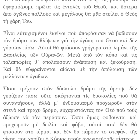
ἐφαρμόζουμε πρῶτα τὶς ἐντολὲς τοῦ Θεοῦ, καὶ ὕστερα
ἀπὸ ἀγῶνες πολλοὺς καὶ μεγάλους θὰ μᾶς στείλει ὁ Θεὸς
τὴ χάρη Του.
Εἶναι εὐτυχισμένοι ἐκεῖνοι ποὺ ἀποφάσισαν νὰ βαδίσουν
τὸν δρόμο τῶν θλίψεων γιὰ τὴν ἀγάπη τοῦ Θεοῦ καὶ δὲν
γύρισαν πίσω. Αὐτοὶ θὰ φτάσουν γρήγορα στὸ λιμάνι τῆς
Βασιλείας τῶν Οὐρανῶν. Μετὰ ἀπὸ τὸν κόπο καὶ τὶς
ταλαιπωρίες θ᾿ ἀπολαύσουν ἀνάπαυση καὶ ξεκούραση.
Καὶ θὰ εὐφραίνονται αἰώνια μὲ τὴν ἀπόλαυση τῶν
μελλόντων ἀγαθῶν.
Ὅσοι τρέχουν στὸν δύσκολο δρόμο τῆς ἀρετῆς δὲν
γυρίζουν πίσω οὔτε σκέφτονται τὶς δυσκολίες ποὺ θὰ
συναντήσουν, ἀλλὰ μ᾿ ἐνθουσιασμὸ προχωροῦν στὸν
στενὸ καὶ τραχὺ δρόμο, εὐχαριστώντας τὸν Θεὸ ποὺ τοὺς
ἀξίωσε νὰ τὸν περάσουν. Ὅσοι ὅμως φοβοῦνται καὶ
προχωροῦν μὲ δειλία καὶ φόβο, αὐτοὶ ποτὲ δὲν θὰ
φτάσουν στὸ τέρμα, καὶ δὲν θὰ πάρουν τὸ στεφάνι τῆς
νίκης, ποὺ χαρίζει ὁ Κύριος στοὺς ἀγωνιστὲς τῆς πίστεως.