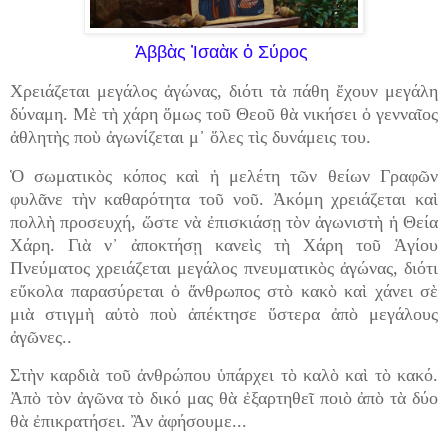
Ἀββὰς Ἰσαὰκ ὁ Σύρος
Χρειάζεται μεγάλος ἀγώνας, διότι τὰ πάθη ἔχουν μεγάλη
δύναμη. Μὲ τὴ χάρη ὅμως τοῦ Θεοῦ θὰ νικήσει ὁ γενναῖος
ἀθλητὴς ποὺ ἀγωνίζεται μ᾿ ὅλες τὶς δυνάμεις του.
Ὁ σωματικὸς κόπος καὶ ἡ μελέτη τῶν θείων Γραφῶν
φυλᾶνε τὴν καθαρότητα τοῦ νοῦ. Ἀκόμη χρειάζεται καὶ
πολλὴ προσευχή, ὥστε νὰ ἐπισκιάσῃ τὸν ἀγωνιστὴ ἡ Θεία
Χάρη. Γιὰ ν᾿ ἀποκτήσῃ κανεὶς τὴ Χάρη τοῦ Ἁγίου
Πνεύματος χρειάζεται μεγάλος πνευματικὸς ἀγώνας, διότι
εὔκολα παρασύρεται ὁ ἄνθρωπος στὸ κακὸ καὶ χάνει σὲ
μιὰ στιγμὴ αὐτὸ ποὺ ἀπέκτησε ὕστερα ἀπὸ μεγάλους
ἀγῶνες..
Στὴν καρδιὰ τοῦ ἀνθρώπου ὑπάρχει τὸ καλὸ καὶ τὸ κακό.
Ἀπὸ τὸν ἀγῶνα τὸ δικό μας θὰ ἐξαρτηθεῖ ποιὸ ἀπὸ τὰ δύο
θὰ ἐπικρατήσει. Ἂν ἀφήσουμε...