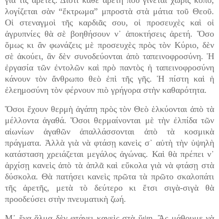
γιὰ τὶς ἀρετές. Διότι κάθε ἀρετὴ ποὺ γίνεται χωρὶς κόπο,
λογίζεται σὰν “ἔκτρωμα” μπροστὰ στὰ μάτια τοῦ Θεοῦ.
Οἱ στεναγμοὶ τῆς καρδιᾶς σου, οἱ προσευχὲς καὶ οἱ
ἀγρυπνίες θὰ σὲ βοηθήσουν ν᾿ ἀποκτήσεις ἀρετή. Ὅσο
ὅμως κι ἂν φωνάζεις μὲ προσευχὲς πρὸς τὸν Κύριο, δὲν
σὲ ἀκούει, ἂν δὲν συνοδεύονται ἀπὸ ταπεινοφροσύνη. Ἡ
ἐργασία τῶν ἐντολῶν καὶ πρὸ παντὸς ἡ ταπεινοφροσύνη
κάνουν τὸν ἄνθρωπο θεὸ ἐπὶ τῆς γῆς. Ἡ πίστη καὶ ἡ
ἐλεημοσύνη τὸν φέρνουν πιὸ γρήγορα στὴν καθαρότητα.
Ὅσοι ἔχουν θερμὴ ἀγάπη πρὸς τὸν Θεὸ ἑλκύονται ἀπὸ τὰ
μέλλοντα ἀγαθά. Ὅσοι θερμαίνονται μὲ τὴν ἐλπίδα τῶν
αἰωνίων ἀγαθῶν ἀπαλλάσσονται ἀπὸ τὰ κοσμικὰ
πράγματα. Ἀλλὰ γιὰ νὰ φτάσῃ κανεὶς σ᾿ αὐτὴ τὴν ὑψηλὴ
κατάσταση χρειάζεται μεγάλος ἀγώνας. Καὶ θὰ πρέπει ν᾿
ἀρχίσῃ κανεὶς ἀπὸ τὰ ἁπλᾶ καὶ εὔκολα γιὰ νὰ φτάσῃ στὰ
δύσκολα. Θὰ πατήσει κανεὶς πρῶτα τὰ πρῶτο σκαλοπάτι
τῆς ἀρετῆς, μετὰ τὸ δεύτερο κι ἔτσι σιγὰ-σιγὰ θὰ
προοδεύσει στὴν πνευματικὴ ζωή.
Μ᾿ ἕνα ἅλμα δὲν φτάνει κανεὶς στὰ ὕψη. Ἂς μάθουμε νὰ