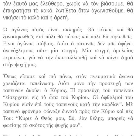
τὸν ἑαυτό μας ἐλεύθερο, χωρὶς νὰ τὸν βιάσουμε, θὰ
ἐπικρατήσει τὸ κακό. Ἀντίθετα ὅταν ἀγωνισθοῦμε, θὰ
νικήσει τὸ καλὸ καὶ ἡ ἀρετή.
Ὁ ἀγώνας αὐτὸς εἶναι σκληρός. Θὰ πέσεις καὶ θὰ
ξανασηκωθεῖς καὶ πάλι θὰ πέσεις καὶ πάλι θὰ σηκωθεῖς.
Εἶναι ἀγώνας ἰσόβιος. Διότι ὁ σατανᾶς δὲν μᾶς ἀφήνει
ἀνενόχλητους οὔτε μία στιγμή. Μία στιγμὴ ἀμελείας
περιμένει, γιὰ νὰ τὴν ἐκμεταλλευθῇ καὶ νὰ κάνει ζημιὰ
στὴν ψυχή μας.
Ὅπως εἴπαμε καὶ πιὸ πάνω, στὸν πνευματικὸ ἀγῶνα
χρειάζεται ταπείνωση. Διότι μόνο τὴν προσευχὴ τῶν
ταπεινῶν ἀκούει ὁ Κύριος. Ἡ προσεύχὴ τοῦ ταπεινοῦ
“εἰσέρχεται εἰς τὰ ὦτα τοῦ Κυρίου. Οἱ ὀφθαλμοὶ τοῦ
Κυρίου εἰσὶν ἐπὶ τοὺς ταπεινοὺς κατὰ τὴν καρδίαν”. Μὲ
ταπεινὸ φρόνημα φώναξε δυνατὰ πρὸς τὸν Κύριο καὶ πές
Του: “Κύριε ὁ Θεός μου, Σύ, ἐὰν θέλῃς, μπορεῖς νὰ
φωτίσῃς τὸ σκότος τῆς ψυχῆς μου”.