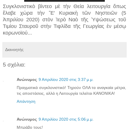
Συγκλονιστικὸ βίντεο μὲ τὴν Θεία λειτουργία ὅπως
ἔλαβε χώρα τὴν Ἔ' Κυριακὴ τῶν Νηστειῶν (5
Ἀπριλίου 2020) στὸν Ἱερὸ Ναὸ τῆς Ὑψώσεως τοῦ
Τιμίου Σταυροῦ στὴν Τιφλίδα τῆς Γεωργίας ἐν μέσῳ
κορωνοϊού...
Διανοητής
5 σχόλια:
Ανώνυμος
9 Απριλίου 2020 στις 3:37 μ.μ.
Πραγματικά συγκλονιστικό! Τηρούν ΟΛΑ τα αναγκαία μέτρα,
τις αποστάσεις, αλλά η Λειτουργία τελείται ΚΑΝΟΝΙΚΑ!
Απάντηση
Ανώνυμος
9 Απριλίου 2020 στις 5:06 μ.μ.
Μπράβο τους!