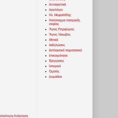
ἀντιαιρετικά
ἁγιολόγιο
Ἀλ. Μωραϊτίδης
Ἀπόσταγμα πατερικῆς
σοφίας
Ἅγιος Πορφύριος
Ἅγιος Ἰάκωβος
ἐθνικὰ
ἐκδηλώσεις
ἐκπληκτικά περιστατικά
ἐπικαιρότητα
Ἐκτρώσεις
ἱστορικά
Ὁμιλίες
ῥωμαίϊκα
λαιότερη Ανάρτηση