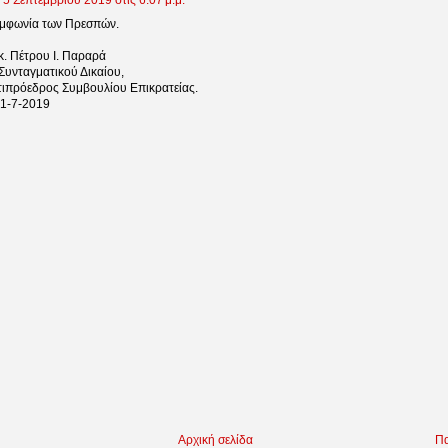
5 Σεπτεμβρίου 2019 στις 6:07 μ.μ.
μφωνία των Πρεσπών.
κ. Πέτρου Ι. Παραρά
Συνταγματικού Δικαίου,
ντιπρόεδρος Συμβουλίου Επικρατείας.
1-7-2019
Αρχική σελίδα
Πα