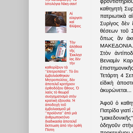
φροντιστηρίου
ἱστολόγια Νίκη-σαν!
καθηγητὴ Συ
Αἱ
πατριωτικὰ α
εὐεργετι
καί
Συρίγος δὲν
θλίψεις
θέσεων τοῦ 
ὅπως ἂν ἀκυ
Τὴν
ΜΑΚΕΔΟΝΙΑ
ἀλήθεια
τῆς
Στὸν ἀντίπο
Ἐκκλησ
ίας δὲν
Βενιαμὶν Κα
τὴν
ἐπιστημονικῆ
καθορίζουν τὰ
‘’ἐπιτροπάτα’’. Τὸ ὅτι
Τετάρτη 4 Σε
ἐμβολιάσθηκαν
Μητροπολίτες, δὲν
εἰδικὴ ἀποσ
ἀποτελεῖ κριτήριον
ὀρθοδόξου ἤθους. Ὁ
ἀκυρώνεται...
λαὸς τὸ θεωρεῖ
συσχηματισμὸ στὴν
κρατικὴ ἐξουσία. Ἡ
Ἀφοῦ ὁ καθηγ
ἀποδοχὴ τοῦ
ἐμβολιασμοῦ μὲ
Πατρίδα γιατί
‘’προϊόντα’’ ἀπὸ μιὰ
"μακεδονικῆς
ἀνθρωποκτόνο
διαδικασία ἀποτελεῖ
ὁδηγοῦν στὴν
ἔκπτωση ἀπὸ τὴν ὀρθὴ
Πίστη
προκειμένου 