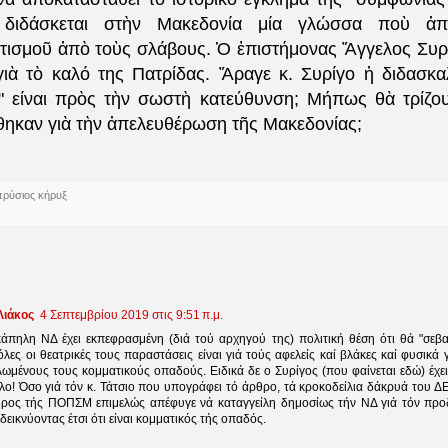
 διδάσκεται στὴν Μακεδονία μία γλώσσα ποὺ ἀπ
ισμοῦ ἀπὸ τοὺς σλάβους. Ὁ ἐπιστήμονας Ἄγγελος Συ
γιὰ τὸ καλό της Πατρίδας. Ἄραγε κ. Συρίγο ἡ διδασκα
" είναι πρὸς τὴν σωστὴ κατεύθυνση; Μήπως θὰ τρίζο
ηκαν γιὰ τὴν ἀπελευθέρωση τῆς Μακεδονίας;
πρύσιος κήρυξ
Λιάκος
4 Σεπτεμβρίου 2019 στις 9:51 π.μ.
άπηλη ΝΔ έχει εκπεφρασμένη (διά τού αρχηγού της) πολιτική θέση ότι θά "σεβ
λες οι θεατρικές τους παραστάσεις είναι γιά τούς αφελείς καί βλάκες καί φυσικά
λωμένους τους κομματικούς οπαδούς. Ειδικά δε ο Συρίγος (που φαίνεται εδώ) έχε
λο! Όσο γιά τόν κ. Τάτσιο που υπογράφει τό άρθρο, τά κροκοδείλια δάκρυά του Δ
ρος τής ΠΟΠΣΜ επιμελώς απέφυγε νά καταγγείλη δημοσίως τήν ΝΔ γιά τόν προ
εικνύοντας έτσι ότι είναι κομματικός τής οπαδός.