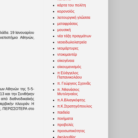
κάρτα του πολίτη
κορονοϊός
λειτουργική γλῶσσα
μεταφράσεις
μουσική
λλάδα. 19 Ιανουαρίου
νέα τάξη πραγμάτων
επιστήμιο Αθηνών,
νεοειδωλολατρεία
νεομάρτυρες
ντοκιμαντέρ
οἰκογένεια
οἰκουμενισμός
π Εὐάγγελος
Παπανικολάου
π. Γεώργιος Σχοινᾶς
των Αθηνών της 5-5-
π. Ἀθανάσιος
Μυτιληναίος
913 και την Συνθήκην
 από διεθνοδικαϊκής
π.Α.Βλιαγκόφτης
σερβικήν πλευράν. Η
π.Κ.Στρατηγόπουλος
ές. ΠΕΡΙΣΣΟΤΕΡΑ στο
παιδεία
ποιήματα
προβολές
προσωπικότητες
ἀκολουθίες