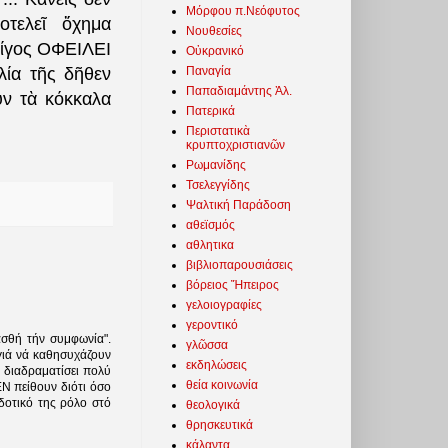
Μόρφου π.Νεόφυτος
οτελεῖ ὄχημα
Νουθεσίες
ρίγος ΟΦΕΙΛΕΙ
Οὐκρανικό
Παναγία
λία τῆς δῆθεν
Παπαδιαμάντης Ἀλ.
υν τὰ κόκκαλα
Πατερικά
Περιστατικὰ
κρυπτοχριστιανῶν
Ρωμανίδης
Τσελεγγίδης
Ψαλτική Παράδοση
αθεϊσμός
αθλητικα
βιβλιοπαρουσιάσεις
βόρειος Ἤπειρος
γελοιογραφίες
γεροντικό
ασθή τήν συμφωνία".
γλῶσσα
 γιά νά καθησυχάζουν
εκδηλώσεις
ι διαδραματίσει πολύ
θεία κοινωνία
ΕΝ πείθουν διότι όσο
δοτικό της ρόλο στό
θεολογικά
θρησκευτικά
κάλαντα