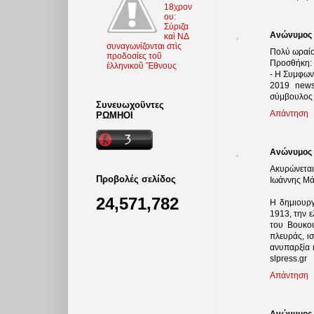
18χρον
ου:
Σύριζα
Ανώνυμος
καὶ ΝΔ
συναγωνίζονται στὶς
Πολύ ωραίο
προδοσίες τοῦ
Προσθήκη:
ἑλληνικοῦ Ἔθνους
- Η Συμφωνί
2019 news
σύμβουλος 
Συνευωχοῦντες
Απάντηση
ΡΩΜΗΟΙ
Ανώνυμος
Ακυρώνεται
Προβολές σελίδος
Ιωάννης Μά
24,571,782
Η δημιουργ
1913, την 
του Βουκου
πλευράς, ι
ανυπαρξία 
slpress.gr
Απάντηση