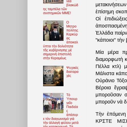
νέα
μετακινήσεω
βλακώδ
ης ταμπέλα τῶν
ἐπίσημη σκοπ
συστημικῶν ΜΜΕ!
Οἱ ἐπιδιώξε
O
ἀποσπασμένη 
Μητρο
πολίτης
Ἑλλάδα παίρνο
Κερκύρ
ας
"κάποιοι" τὴν
ἀποκαλ
ύπτει τὴν δολιότητα
τῆς κυβέρνησης μὲ
Μία μέρα π
σημερινὴ ἐπιστολὴ
στὴν Κεραμέως
διαμορφωτὴ κ
Πέλλα κτλ) 
Ψυχικὲς
διαταρα
Μάλιστα κάπο
χὲς
Οὐράνιο Τόξο
Βέροια ἔγρα
μποροῦσαν σ
Τὸ
Ὑπουρ
μποροῦν νὰ δ
γεῖο
Παιδεία
ς
Τὴν ἑπόμενη
ἀπέσυρ
ε τὸν διαγωνισμὸ γιὰ
ΚΡΣΤΕ ΜΙΣΙ
τὴν ἀλλαγὴ φύλου μετὰ
τὴν κατακραυγή. Τὰ