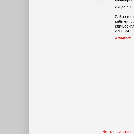
Ανώνυμος
Άκυρη η Συ
Άρθρο του 
καθηγητής 
επίτιμος α
ANTIBAΡO 
Απάντηση
Νεότερη ανάρτηση