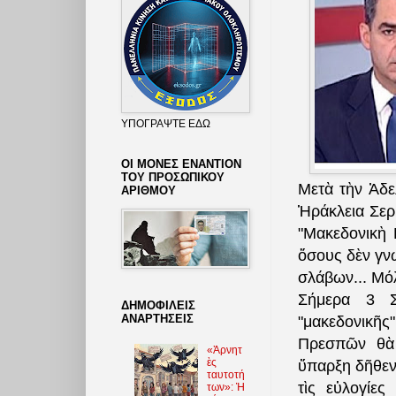
ΥΠΟΓΡΑΨΤΕ ΕΔΩ
ΟΙ ΜΟΝΕΣ ΕΝΑΝΤΙΟΝ
ΤΟΥ ΠΡΟΣΩΠΙΚΟΥ
Μετὰ τὴν Ἀδ
ΑΡΙΘΜΟΥ
Ἡράκλεια Σερ
"Μακεδονικὴ
ὅσους δὲν γν
σλάβων... Μό
Σήμερα 3 Σ
ΔΗΜΟΦΙΛΕΙΣ
ΑΝΑΡΤΗΣΕΙΣ
"μακεδονικῆ
Πρεσπῶν θὰ
«Ἀρνητ
ὲς
ὕπαρξη δῆθεν
ταυτοτή
τὶς εὐλογίε
των»: Ἡ