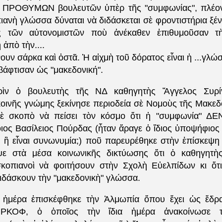
ν ΠΡΟΘΥΜΩΝ βουλευτῶν ὑπὲρ τῆς "συμφωνίας", πλέον
ιανὴ γλώσσα δύναται νὰ διδάσκεται σὲ φροντιστήρια ξ
ις τῶν αὐτονομιστῶν ποὺ ἀνέκαθεν ἐπιθυμοῦσαν τ
ἀπὸ τὴν....
υν σάρκα καὶ ὀστᾶ. Ἡ αἰχμὴ τοῦ δόρατος εἶναι ἡ ...γλώσ
 βάφτισαν ὡς "μακεδονική".
ρὶν ὁ βουλευτὴς τῆς ΝΔ καθηγητὴς Ἄγγελος Συρί
οινῆς γνώμης ξεκίνησε περιοδεία σὲ Νομοὺς τῆς Μακεδο
μὲ σκοπὸ νὰ πείσει τὸν κόσμο ὅτι ἡ "συμφωνία" ΔΕΝ
ιος Βασίλειος Πούρδας (ἦταν ἄραγε ὁ ἴδιος ὑποψήφιος 
 ἢ εἶναι συνωνυμία;) ποῦ παρευρέθηκε στὴν ἐπίσκεψη
ψε στὰ μέσα κοινωνικῆς δικτύωσης ὅτι ὁ καθηγητὴς
κοπιανοὶ νὰ φοιτήσουν στὴν Σχολὴ Εὐελπίδων κι ὅτι
ιδάσκουν τὴν "μακεδονικὴ" γλώσσα.
 ἡμέρα ἐπισκέφθηκε τὴν Ἀλμωπία ὅπου ἔχει ὡς ἕδρ
ΡΚΟΦ, ὁ ὁποῖος τὴν ἴδια ἡμέρα ἀνακοίνωσε τὴ