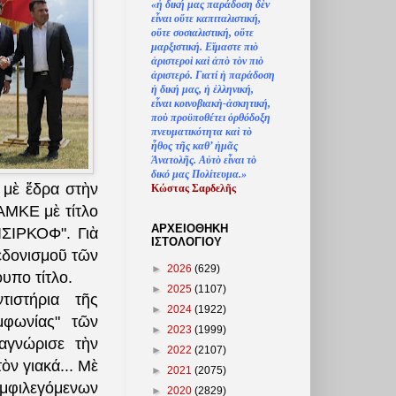
«
ἡ
δική μας παράδοση δ
ὲ
ν
ε
ἶ
ναι ο
ὔ
τε καπιταλιστική,
ο
ὔ
τε σοσιαλιστική, ο
ὔ
τε
μαρξιστική. Ε
ἴ
μαστε πι
ὸ
ἀ
ριστερο
ὶ
κα
ὶ
ἀ
π
ὸ
τ
ὸ
ν πι
ὸ
ἀ
ριστερό. Γιατί
ἡ
παράδοση
ἡ
δική μας,
ἡ
ἑ
λληνική,
ε
ἶ
ναι κοινοβιακ
ὴ
-
ἀ
σκητική,
πο
ὺ
προϋποθέτει
ὀ
ρθόδοξη
πνευματικότητα κα
ὶ
τ
ὸ
ἦ
θος τ
ῆ
ς καθ’
ἠ
μ
ᾶ
ς
Ἀ
νατολ
ῆ
ς. Α
ὐ
τ
ὸ
ε
ἶ
ναι τ
ὸ
δικό μας Πολίτευμα.»
μὲ ἕδρα στὴν
Κώστας Σαρδελ
ῆ
ς
ΑΜΚΕ μὲ τίτλο
ΑΡΧΕΙΟΘΗΚΗ
ΣΙΡΚΟΦ". Γιὰ
ΙΣΤΟΛΟΓΙΟΥ
εδονισμοῦ τῶν
►
2026
(629)
υπο τίτλο.
►
2025
(1107)
ιστήρια τῆς
►
2024
(1922)
μφωνίας" τῶν
►
2023
(1999)
γνώρισε τὴν
►
2022
(2107)
ν γιακά... Μὲ
►
2021
(2075)
μφιλεγόμενων
►
2020
(2829)