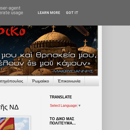
 user-agent
nerate usage
LEARN MORE
GOT IT
ατηγόπουλος
Ῥωμαίικο
Ἐπικοινωνία
TRANSLATΕ
τῆς ΝΔ
Select Language
▼
ΤΟ ΔΙΚΟ ΜΑΣ
ΠΟΛΙΤΕΥΜΑ...