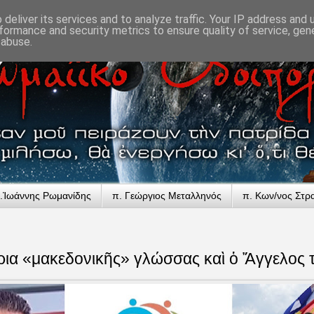
deliver its services and to analyze traffic. Your IP address and
formance and security metrics to ensure quality of service, ge
 abuse.
.Ἰωάννης Ρωμανίδης
π. Γεώργιος Μεταλληνός
π. Κων/νος Στρ
ρια «μακεδονικῆς» γλώσσας καὶ ὁ Ἄγγελος 