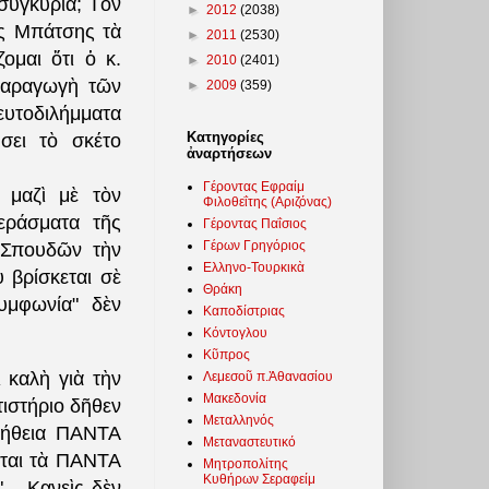
 συγκυρία; Τὸν
►
2012
(2038)
ς Μπάτσης τὰ
►
2011
(2530)
ομαι ὅτι ὁ κ.
►
2010
(2401)
παραγωγὴ τῶν
►
2009
(359)
υτοδιλήμματα
Κατηγορίες
σει τὸ σκέτο
ἀναρτήσεων
Γέροντας Εφραίμ
 μαζὶ μὲ τὸν
Φιλοθεΐτης (Αριζόνας)
εράσματα τῆς
Γέροντας Παΐσιος
Γέρων Γρηγόριος
ν Σπουδῶν τὴν
Ελληνο-Τουρκικὰ
 βρίσκεται σὲ
Θράκη
υμφωνία" δὲν
Καποδίστριας
Κόντογλου
Κῦπρος
 καλὴ γιὰ τὴν
Λεμεσοῦ π.Ἀθανασίου
Μακεδονία
τιστήριο δῆθεν
Μεταλληνός
ἀλήθεια ΠΑΝΤΑ
Μεταναστευτικό
νται τὰ ΠΑΝΤΑ
Μητροπολίτης
Κυθήρων Σεραφείμ
.. Κανεὶς δὲν