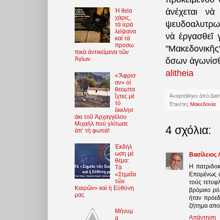
ἀνέχεται νὰ
Ἡ θεία
χάρις,
ψευδοαλυτρωτ
τὰ ἱερὰ
λείψανα
νὰ ἐργασθεῖ 
καὶ τὰ
προσω
"Μακεδονικῆς
πικὰ ἀντικείμενα τῶν
Ἁγίων
ὅσων ἀγωνίσθ
alitheia
«Ἄφρισ
αν» οἱ
θεομπα
ῖχτες μὲ
Ἀναρτήθηκε ἀπὸ
Δια
τὸ
Ἐτικέτες
Μακεδονία
ἐκκλησ
άκι τοῦ Ἀρχαγγέλου
Μιχαὴλ ποὺ γλίτωσε
4 σχόλια:
ἀπ’ τὴ φωτιά!
Ἐκδήλ
ωση μὲ
Βασίλειος 
θέμα:
Η πατριδοκ
Τὰ
«Σημεῖα
Επομένως ό
τῶν
τούς τετυφ
Καιρῶν» καὶ ἡ Εὐθύνη
βρόμικο ρό
μας
ήταν πρόεδ
ζήτημα αποδ
Μήνυμ
Απάντηση
α