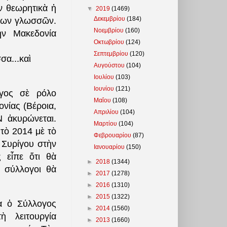
 θεωρητικὰ ἡ
▼
2019
(1469)
Δεκεμβρίου
(184)
ένων γλωσσῶν.
Νοεμβρίου
(160)
ὴν Μακεδονία
Οκτωβρίου
(124)
Σεπτεμβρίου
(120)
σα...καὶ
Αυγούστου
(104)
Ιουλίου
(103)
Ιουνίου
(121)
γος σὲ ρόλο
Μαΐου
(108)
νίας (Βέροια,
Απριλίου
(104)
 ἀκυρώνεται.
Μαρτίου
(104)
τὸ 2014 μὲ τὸ
Φεβρουαρίου
(87)
 Συρίγου στὴν
Ιανουαρίου
(150)
 εἶπε ὅτι θὰ
►
2018
(1344)
 σύλλογοι θὰ
►
2017
(1278)
►
2016
(1310)
►
2015
(1322)
α ὁ Σύλλογος
►
2014
(1560)
 λειτουργία
►
2013
(1660)