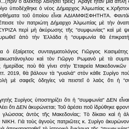
...(πρὶν ὁ ἀλέκτορ λαλήσει τρεῖς) Ἄραγε ἦταν μία ἁπλὴ
ρίγο ὑποδέχθηκε ὁ νέος Δήμαρχος Ἀλμωπίας κ.Χρῆστο
ἰσθήματα τοῦ ὁποίου εἶναι ΑΔΙΑΜΦΙΣΦΗΤΗΤΑ. Φαντάζ
 ἔπεισε τὸν πατριώτη Δήμαρχο Ἀλμωπίας μὲ τὴν ἀνα
ΣΥΡΙΖΑ περὶ μὴ ἀκύρωσης τῆς "συμφωνίας" καὶ μὲ ψε
ρωθεῖ ἀπὸ τὴν Ἑλλάδα ἡ "συμφωνία θὰ ἐπικρατή
.
δα ὁ ἐξαίρετος συνταγματολόγος Γιῶργος Κασιμάτης
ρακωστάνογλου καὶ τὸν Γιῶργο Ρωμανὸ μὲ τὰ συμπ
ς ἡμερίδας ποὺ θὰ γίνει στὴν Ἑταιρεία Μακεδονικῶ
πτ. 2019, θὰ βάλουν τὰ "γυαλιὰ" στὸν κάθε Συρίγο ποὺ
τολὴ μὲ σαφεῖς ὁδηγίες νὰ πειστεῖ ὁ λαὸς ὅτι ἡ "σ
ητὴς Συρίγος ὑποστηρίζει ὅτι ἡ "συμφωνία" ΔΕΝ εἶναι
 λέει ὅτι ΔΕΝ ἀκυρώνεται; Τοῦ ἀρέσει ποῦ ἱδρύθηκε φρον
" γλώσσας ἀντὸς τῆς Μακεδονίας; Τὸ δίκαιο καὶ ἡ 
 ΝΙΚΗ. Γιὰ τοὺς ἁγνοὺς πατριῶτες κ. Συρίγο ἀκυρώνο
νὰ ἀποκατασταθεῖ τὸ ἱστορικὸ ἔγκλημα τῆς "συμφωνίας".