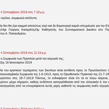
4 Σεπτεμβρίου 2019 στις 7:18 μ.μ.
 σχόλιο, συμφωνώ απόλυτα.
α δεν θα έχει καμμιά απολύτως ισχύ και δε δημιουργεί καμιά υποχρέωση για την Ε
24gr Γιώργος ΚασιμάτηςΟμ. Καθηγητής του Συνταγματικού Δικαίου στο Παν
του Α. Παπανδρέου.
4 Σεπτεμβρίου 2019 στις 11:24 μ.μ.
 η Συμφωνία των Πρεσπών μετά την κύρωσή της;
ζης 16 Ιανουαρίου 2019
ία του κρατικού τεχνήματος των Σκοπίων είναι αντίθετη προς το Πρωτόκολλον 
ελληνοσερβικήν Συμφωνία της 1-6-1913, προς το Οριοθετικόν Πρακτικό της 21-7-1
ρεστίου στις 28-7-1913! Πάντως, το ενδιαφέρον είναι ότι τα εν λόγω κείμενα,
σχύουν μέχρι σήμερον, καθώς ουδέποτε κατηγγέλθησαν από την ελληνικήν ή την 
καταγγελίας από τα υπογράψαντα αυτές μέρη, καθιστά τις συμφωνίες εισέτι ισχυρ