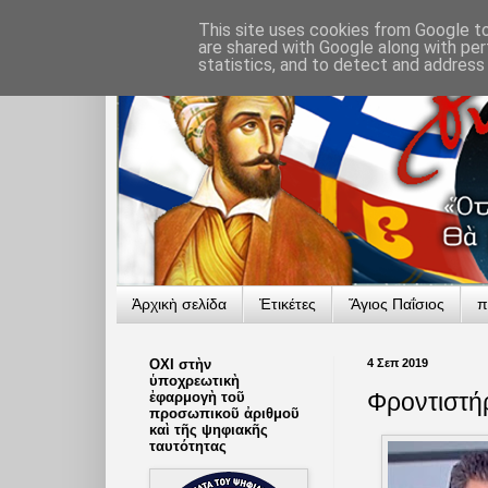
This site uses cookies from Google to 
are shared with Google along with per
statistics, and to detect and address
Ἀρχικὴ σελίδα
Ἐτικέτες
Ἅγιος Παΐσιος
π
ΟΧΙ στὴν
4 Σεπ 2019
ὑποχρεωτικὴ
Φροντιστή
ἐφαρμογὴ τοῦ
προσωπικοῦ ἀριθμοῦ
καὶ τῆς ψηφιακῆς
ταυτότητας