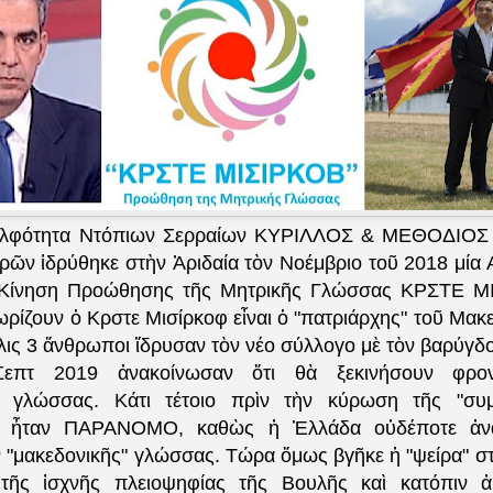
ελφότητα Ντόπιων Σερραίων ΚΥΡΙΛΛΟΣ & ΜΕΘΟΔΙΟΣ 
ρῶν ἱδρύθηκε στὴν Ἀριδαία τὸν Νοέμβριο τοῦ 2018 μία 
 Κίνηση Προώθησης τῆς Μητρικῆς Γλώσσας ΚΡΣΤΕ ΜΙ
ωρίζουν ὁ Κρστε Μισίρκοφ εἶναι ὁ "πατριάρχης" τοῦ Μακ
λις 3 ἄνθρωποι ἵδρυσαν τὸν νέο σύλλογο μὲ τὸν βαρύγδο
επτ 2019 ἀνακοίνωσαν ὅτι θὰ ξεκινήσουν φροντ
ς" γλώσσας. Κάτι τέτοιο πρὶν τὴν κύρωση τῆς "συ
 ἦταν ΠΑΡΑΝΟΜΟ, καθὼς ἡ Ἑλλάδα οὐδέποτε ἀνα
 "μακεδονικῆς" γλώσσας. Τώρα ὅμως βγῆκε ἡ "ψείρα" στὸ
ς τῆς ἰσχνῆς πλειοψηφίας τῆς Βουλῆς καὶ κατόπιν ἀ