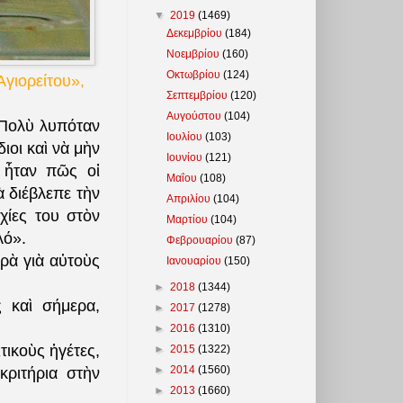
▼
2019
(1469)
Δεκεμβρίου
(184)
Νοεμβρίου
(160)
Οκτωβρίου
(124)
Αγιορείτου»,
Σεπτεμβρίου
(120)
Αυγούστου
(104)
. Πολὺ λυπόταν
Ιουλίου
(103)
ιοι καὶ νὰ μὴν
Ιουνίου
(121)
 ἦταν πῶς οἱ
Μαΐου
(108)
 διέβλεπε τὴν
Απριλίου
(104)
χίες του στὸν
Μαρτίου
(104)
λό».
Φεβρουαρίου
(87)
ρὰ γιὰ αὐτοὺς
Ιανουαρίου
(150)
►
2018
(1344)
 καὶ σήμερα,
►
2017
(1278)
►
2016
(1310)
ικοὺς ἡγέτες,
►
2015
(1322)
►
2014
(1560)
ριτήρια στὴν
►
2013
(1660)