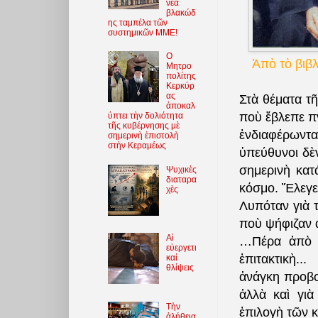
νέα
βλακώδ
ης ταμπέλα τῶν
συστημικῶν ΜΜΕ!
O
Ἀπὸ τὸ βιβλ
Μητρο
πολίτης
Κερκύρ
ας
Στὰ θέματα τῆ
ἀποκαλ
ποὺ ἔβλεπε πν
ύπτει τὴν δολιότητα
τῆς κυβέρνησης μὲ
ἐνδιαφέρωντ
σημερινὴ ἐπιστολὴ
στὴν Κεραμέως
ὑπεύθυνοι δὲ
σημερινὴ κατ
Ψυχικὲς
διαταρα
κόσμο. Ἔλεγε:
χὲς
Λυπόταν γιὰ 
ποὺ ψήφιζαν 
Αἱ
…Πέρα ἀπὸ τ
εὐεργετι
ἐπιτακτικὴ...
καί
θλίψεις
ἀνάγκη προβο
ἀλλὰ καὶ γι
Τὴν
ἐπιλογὴ τῶν 
ἀλήθεια