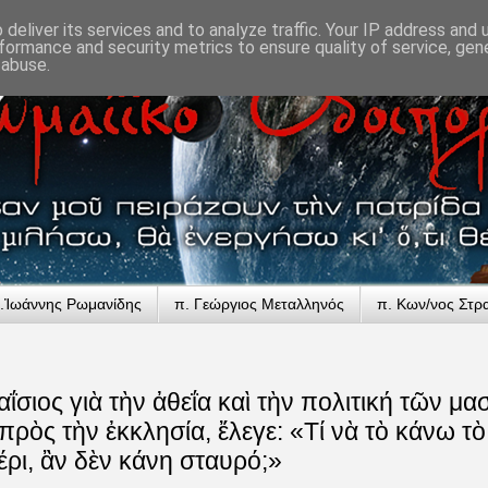
deliver its services and to analyze traffic. Your IP address and
formance and security metrics to ensure quality of service, ge
 abuse.
.Ἰωάννης Ρωμανίδης
π. Γεώργιος Μεταλληνός
π. Κων/νος Στρ
ΐσιος γιὰ τὴν ἀθεΐα καὶ τὴν πολιτική τῶν μ
ρὸς τὴν ἐκκλησία, ἔλεγε: «Τί νὰ τὸ κάνω τὸ 
έρι, ἂν δὲν κάνη σταυρό;»