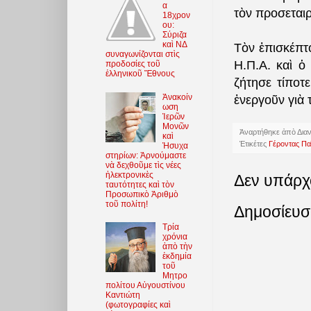
α
τὸν προσεται
18χρον
ου:
Σύριζα
καὶ ΝΔ
Τὸν ἐπισκέπτ
συναγωνίζονται στὶς
Η.Π.Α. καὶ ὁ
προδοσίες τοῦ
ἑλληνικοῦ Ἔθνους
ζήτησε τίποτ
Ἀνακοίν
ἐνεργοῦν γιὰ 
ωση
Ἱερῶν
Μονῶν
Ἀναρτήθηκε ἀπὸ
Δια
καὶ
Ἐτικέτες
Γέροντας Πα
Ἡσυχα
στηρίων: Ἀρνούμαστε
νὰ δεχθοῦμε τὶς νέες
ἠλεκτρονικὲς
Δεν υπάρχ
ταυτότητες καὶ τὸν
Προσωπικὸ Ἀριθμὸ
τοῦ πολίτη!
Δημοσίευσ
Τρία
χρόνια
ἀπὸ τὴν
ἐκδημία
τοῦ
Μητρο
πολίτου Αὐγουστίνου
Καντιώτη
(φωτoγραφίες καὶ