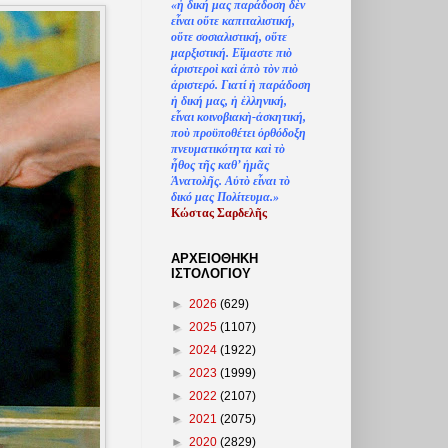
«
ἡ
δική μας παράδοση δ
ὲ
ν
ε
ἶ
ναι ο
ὔ
τε καπιταλιστική,
ο
ὔ
τε σοσιαλιστική, ο
ὔ
τε
μαρξιστική. Ε
ἴ
μαστε πι
ὸ
ἀ
ριστερο
ὶ
κα
ὶ
ἀ
π
ὸ
τ
ὸ
ν πι
ὸ
ἀ
ριστερό. Γιατί
ἡ
παράδοση
ἡ
δική μας,
ἡ
ἑ
λληνική,
ε
ἶ
ναι κοινοβιακ
ὴ
-
ἀ
σκητική,
πο
ὺ
προϋποθέτει
ὀ
ρθόδοξη
πνευματικότητα κα
ὶ
τ
ὸ
ἦ
θος τ
ῆ
ς καθ’
ἠ
μ
ᾶ
ς
Ἀ
νατολ
ῆ
ς. Α
ὐ
τ
ὸ
ε
ἶ
ναι τ
ὸ
δικό μας Πολίτευμα.»
Κώστας Σαρδελ
ῆ
ς
ΑΡΧΕΙΟΘΗΚΗ
ΙΣΤΟΛΟΓΙΟΥ
►
2026
(629)
►
2025
(1107)
►
2024
(1922)
►
2023
(1999)
►
2022
(2107)
►
2021
(2075)
►
2020
(2829)