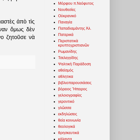
Μόρφου π.Νεόφυτος
Νουθεσίες
Οὐκρανικό
αστὲς ἀπὸ τὶς
Παναγία
Παπαδιαμάντης Ἀλ.
έναν ὅμως δὲν
Πατερικά
νο ζητοῦσε νὰ
Περιστατικὰ
κρυπτοχριστιανῶν
Ρωμανίδης
Τσελεγγίδης
Ψαλτική Παράδοση
αθεϊσμός
αθλητικα
βιβλιοπαρουσιάσεις
βόρειος Ἤπειρος
γελοιογραφίες
γεροντικό
γλῶσσα
εκδηλώσεις
θεία κοινωνία
θεολογικά
θρησκευτικά
κάλαντα