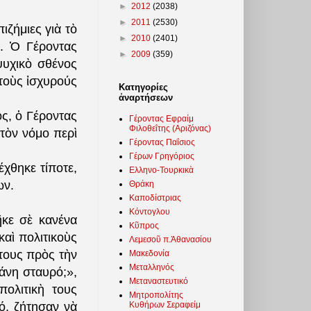
►
2012
(2038)
►
2011
(2530)
ζήμιες γιὰ τὸ
►
2010
(2401)
. Ὁ Γέροντας
►
2009
(359)
ψυχικὸ σθένος
τοὺς ἰσχυρούς
Κατηγορίες
ἀναρτήσεων
ς, ὁ Γέροντας
Γέροντας Εφραίμ
Φιλοθεΐτης (Αριζόνας)
 τὸν νόμο περὶ
Γέροντας Παΐσιος
Γέρων Γρηγόριος
χθηκε τίποτε,
Ελληνο-Τουρκικὰ
ων.
Θράκη
Καποδίστριας
Κόντογλου
ῆκε σὲ κανένα
Κῦπρος
αὶ πολιτικοὺς
Λεμεσοῦ π.Ἀθανασίου
 τους πρὸς τὴν
Μακεδονία
Μεταλληνός
κάνη σταυρό;»,
Μεταναστευτικό
πολιτικὴ τους
Μητροπολίτης
Κυθήρων Σεραφείμ
ό, ζήτησαν νὰ