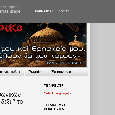
 user-agent
nerate usage
LEARN MORE
GOT IT
ατηγόπουλος
Ῥωμαίικο
Ἐπικοινωνία
TRANSLATΕ
ασωνικῶν
Select Language
▼
δεξὶ ἢ τὸ
ΤΟ ΔΙΚΟ ΜΑΣ
ΠΟΛΙΤΕΥΜΑ...