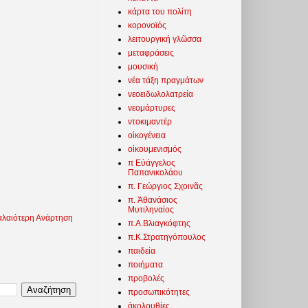
κάρτα του πολίτη
κορονοϊός
λειτουργική γλῶσσα
μεταφράσεις
μουσική
νέα τάξη πραγμάτων
νεοειδωλολατρεία
νεομάρτυρες
ντοκιμαντέρ
οἰκογένεια
οἰκουμενισμός
π Εὐάγγελος
Παπανικολάου
π. Γεώργιος Σχοινᾶς
π. Ἀθανάσιος
Μυτιληναίος
λαιότερη Ανάρτηση
π.Α.Βλιαγκόφτης
π.Κ.Στρατηγόπουλος
παιδεία
ποιήματα
προβολές
προσωπικότητες
ἀκολουθίες