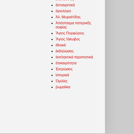
ἀντιαιρετικά
ἁγιολόγιο
Ἀλ. Μωραϊτίδης
Ἀπόσταγμα πατερικῆς
σοφίας
Ἅγιος Πορφύριος
Ἅγιος Ἰάκωβος
ἐθνικὰ
ἐκδηλώσεις
ἐκπληκτικά περιστατικά
ἐπικαιρότητα
Ἐκτρώσεις
ἱστορικά
Ὁμιλίες
ῥωμαίϊκα