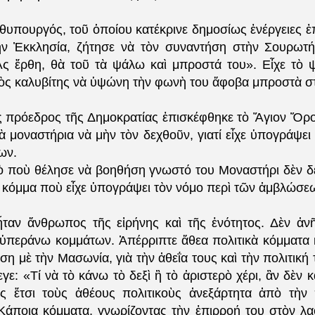
υπουργός, τοῦ ὁποίου κατέκρινε δημοσίως ἐνέργειες ἐπι
ὴν Ἐκκλησία, ζήτησε νὰ τὸν συναντήση στὴν Σουρωτή
ς ἔρθη, θὰ τοῦ τὰ ψάλω καὶ μπροστά του». Εἶχε τὸ 
ὸς καλυβίτης νὰ ὑψώνη τὴν φωνὴ του ἄφοβα μπροστὰ σ
 πρόεδρος τῆς Δημοκρατίας ἐπισκέφθηκε τὸ Ἅγιον Ὅρο
 μοναστήρια νὰ μὴν τὸν δεχθοῦν, γιατί εἶχε ὑπογράψει
ων.
ποὺ θέλησε νὰ βοηθήση γνωστό του Μοναστήρι δὲν δέ
ὲ κόμμα ποὺ εἶχε ὑπογράψει τὸν νόμο περὶ τῶν ἀμβλώσε
ταν ἄνθρωπος τῆς εἰρήνης καὶ τῆς ἑνότητος. Δὲν ἀν
ὑπεράνω κομμάτων. Ἀπέρριπτε ἄθεα πολιτικὰ κόμματα κ
ση μὲ τὴν Μασωνία, γιὰ τὴν ἀθεΐα τους καὶ τὴν πολιτική
γε: «Τί νὰ τὸ κάνω τὸ δεξὶ ἢ τὸ ἀριστερὸ χέρι, ἂν δὲν 
ς ἔτσι τοὺς ἀθέους πολιτικοὺς ἀνεξάρτητα ἀπὸ τὴν 
Κάποια κόμματα, γνωρίζοντας τὴν ἐπιρροή του στὸν λα