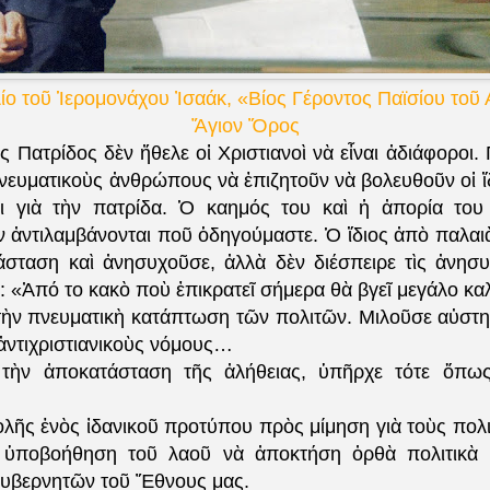
ίο τοῦ Ἱερομονάχου Ἰσαάκ, «Βίος Γέροντος Παϊσίου τοῦ 
Ἅγιον Ὅρος
ς Πατρίδος δὲν ἤθελε οἱ Χριστιανοὶ νὰ εἶναι ἀδιάφοροι
ευματικοὺς ἀνθρώπους νὰ ἐπιζητοῦν νὰ βολευθοῦν οἱ ἴδ
αι γιὰ τὴν πατρίδα. Ὁ καημός του καὶ ἡ ἀπορία του
ν ἀντιλαμβάνονται ποῦ ὁδηγούμαστε. Ὁ ἴδιος ἀπὸ παλαιὰ
άσταση καὶ ἀνησυχοῦσε, ἀλλὰ δὲν διέσπειρε τὶς ἀνησυ
 «Ἀπό το κακὸ ποὺ ἐπικρατεῖ σήμερα θὰ βγεῖ μεγάλο κα
τὴν πνευματικὴ κατάπτωση τῶν πολιτῶν. Μιλοῦσε αὐστη
ἀντιχριστιανικοὺς νόμους…
ὴν ἀποκατάσταση τῆς ἀλήθειας, ὑπῆρχε τότε ὅπως
λῆς ἑνὸς ἰδανικοῦ προτύπου πρὸς μίμηση γιὰ τοὺς πολιτ
ὰ ὑποβοήθηση τοῦ λαοῦ νὰ ἀποκτήση ὀρθὰ πολιτικὰ κ
κυβερνητῶν τοῦ Ἔθνους μας.