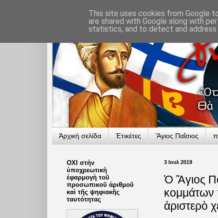
This site uses cookies from Google to 
are shared with Google along with per
statistics, and to detect and address
Ἀρχικὴ σελίδα
Ἐτικέτες
Ἅγιος Παΐσιος
π
ΟΧΙ στὴν
3 Ιουλ 2019
ὑποχρεωτικὴ
Ὁ Ἅγιος Πα
ἐφαρμογὴ τοῦ
προσωπικοῦ ἀριθμοῦ
κομμάτων π
καὶ τῆς ψηφιακῆς
ταυτότητας
ἀριστερὸ χ