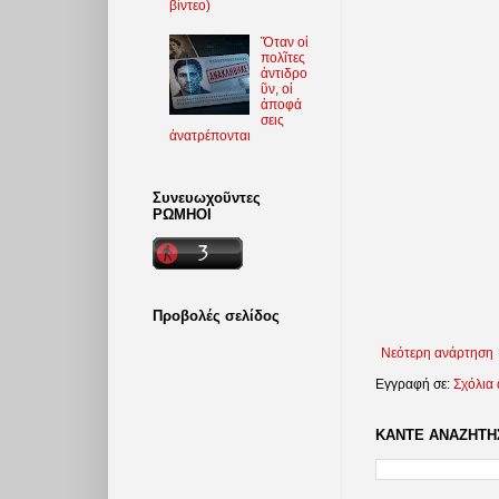
βίντεο)
Ὅταν οἱ
πολῖτες
ἀντιδρο
ῦν, οἱ
ἀποφά
σεις
ἀνατρέπονται
Συνευωχοῦντες
ΡΩΜΗΟΙ
Προβολές σελίδος
Νεότερη ανάρτηση
Εγγραφή σε:
Σχόλια
ΚΑΝΤΕ ΑΝΑΖΗΤΗΣ