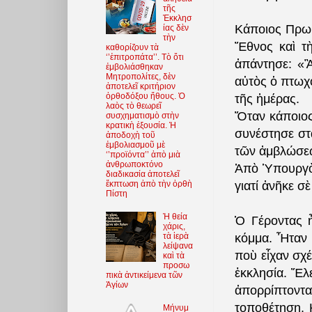
τῆς
Ἐκκλησ
Κάποιος Πρωθ
ίας δὲν
τὴν
Ἔθνος καὶ τ
καθορίζουν τὰ
‘’ἐπιτροπάτα’’. Τὸ ὅτι
ἀπάντησε: «Ἂ
ἐμβολιάσθηκαν
Μητροπολίτες, δὲν
αὐτὸς ὁ πτωχ
ἀποτελεῖ κριτήριον
ὀρθοδόξου ἤθους. Ὁ
τῆς ἡμέρας.
λαὸς τὸ θεωρεῖ
Ὅταν κάποιος
συσχηματισμὸ στὴν
κρατικὴ ἐξουσία. Ἡ
συνέστησε στὰ
ἀποδοχὴ τοῦ
ἐμβολιασμοῦ μὲ
τῶν ἀμβλώσε
‘’προϊόντα’’ ἀπὸ μιὰ
ἀνθρωποκτόνο
Ἀπὸ Ὑπουργὸ 
διαδικασία ἀποτελεῖ
ἔκπτωση ἀπὸ τὴν ὀρθὴ
γιατί ἀνῆκε σ
Πίστη
Ἡ θεία
Ὁ Γέροντας ἦ
χάρις,
κόμμα. Ἦταν 
τὰ ἱερὰ
λείψανα
ποὺ εἶχαν σχέ
καὶ τὰ
προσω
ἐκκλησία. Ἔλε
πικὰ ἀντικείμενα τῶν
Ἁγίων
ἀπορρίπτοντα
τοποθέτηση. 
Μήνυμ