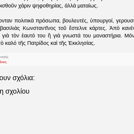
ρισθοῦν χάριν ψηφοθηρίας, ἀλλὰ ματαίως.
ονταν πολιτικὰ πρόσωπα, βουλευτές, ὑπουργοί, γερουσι
 βασιλιὰς Κωνσταντῖνος τοῦ ἔστελνε κάρτες. Ἀπὸ καν
ε γιὰ τὸν ἑαυτό του ἢ γιὰ γνωστά του μοναστήρια. Μό
τὸ καλό τῆς Πατρίδος καὶ τῆς Ἐκκλησίας.
νοητής
ΐσιος
ουν σχόλια:
η σχολίου