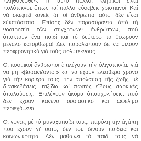
πληθύνεσθε». Γι’ αὐτό πολλοί κληρικοί εἶναι
πολύτεκνοι, ὅπως καί πολλοί εὐσεβεῖς χριστιανοί. Καί
νά σκεφτεῖ κανείς ὅτι οἱ ἄνθρωποι αὐτοί δέν εἶναι
εὐκατάστατοι. Ἐπίσης δέν παρασύρονται ἀπό τή
νοοτροπία τῶν σύγχρονων ἀνθρώπων, πού
ἀποκτοῦν ἕνα παιδί καί τό δεύτερο τό θεωροῦν
μεγάλο κατόρθωμα! Δέν παραλείπουν δέ νά μιλοῦν
περιφρονητικά γιά τούς πολύτεκνους.
Οἱ κοσμικοί ἄνθρωποι ἐπιλέγουν τήν ὀλιγοτεκνία, γιά
νά μή «βασανίζονται» καί νά ἔχουν ἐλεύθερο χρόνο
γιά τήν καριέρα τους, τήν ἀπόλαυση τῆς ζωῆς μέ
διασκεδάσεις, ταξίδια καί παντός εἴδους σαρκικές
ἀπολαύσεις. Ἐπιλέγουν ἀκόμα ἀπασχολήσεις, πού
δέν ἔχουν κανένα οὐσιαστικό καί ὠφέλιμο
περιεχόμενο.
Οἱ γονεῖς μέ τό μοναχοπαίδι τους, παρόλη τήν ἀγάπη
πού ἔχουν γι’ αὐτό, δέν τοῦ δίνουν παιδεία καί
κοινωνικότητα. Δέν μαθαίνει τό παιδί τους νά