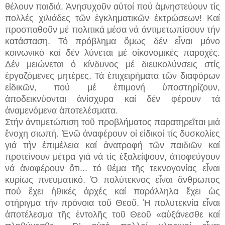
θέλουν παιδιά. Ἀνησυχοῦν αὐτοί πού ἀμνηστεύουν τίς
πολλές χιλιάδες τῶν ἐγκληματικῶν ἐκτρώσεων! Καί
προσπαθοῦν μέ πολιτικά μέσα νά ἀντιμετωπίσουν τήν
κατάσταση. Τό πρόβλημα ὅμως δέν εἶναι μόνο
κοινωνικό καί δέν λύνεται μέ οἰκονομικές παροχές.
Δέν μειώνεται ὁ κίνδυνος μέ διευκολύνσεις στίς
ἐργαζόμενες μητέρες. Τά ἐπιχειρήματα τῶν διαφόρων
εἰδικῶν, πού μέ ἐπιμονή ὑποστηρίζουν,
ἀποδεικνύονται ἀνίσχυρα καί δέν φέρουν τά
ἀναμενόμενα ἀποτελέσματα.
Στήν ἀντιμετώπιση τοῦ προβλήματος παρατηρεῖται μιά
ἔνοχη σιωπή. Ἐνῶ ἀναφέρουν οἱ εἰδικοί τίς δυσκολίες
γιά τήν ἐπιμέλεια καί ἀνατροφή τῶν παιδιῶν καί
προτείνουν μέτρα γιά νά τίς ἐξαλείψουν, ἀποφεύγουν
νά ἀναφέρουν ὅτι...
τό θέμα τῆς τεκνογονίας εἶναι
κυρίως πνευματικό. Ὁ πολύτεκνος εἶναι ἄνθρωπος
πού ἔχει ἠθικές ἀρχές καί παράλληλα ἔχει ὡς
στήριγμα τήν πρόνοια τοῦ Θεοῦ. Ἡ πολυτεκνία εἶναι
ἀποτέλεσμα τῆς ἐντολῆς τοῦ Θεοῦ «αὐξάνεσθε καί