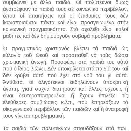
συμβιώνει μέ ἄλλα παιδιά. Οἱ πολύτεκνοι ὅμως
ἀνατρέφουν τά παιδιά τους σέ κοινωνικό περιβάλλον,
ὅπου οἱ ἀπαιτήσεις καί οἱ ἐπιθυμίες τους δέν
ἱκανοποιοῦνται πάντα καί εἶναι προσγειωμένα στήν
κοινωνική πραγματικότητα. Στό σχολεῖο εἶναι καλοί
μαθητές καί δέν δημιουργοῦν σοβαρά προβλήματα.
Ὁ πραγματικός χριστιανός βλέπει τά παιδιά ὡς
εὐλογία τοῦ Θεοῦ καί προσπαθεῖ νά τούς δώσει
χριστιανική ἀγωγή. Προσφέρει στά παιδιά του αὐτό
πού ὁ ἴδιος βιώνει. Δέν ὑποκρίνεται στά παιδιά του καί
δέν κρύβει αὐτό πού ἔχει στό νοῦ του γι’ αὐτά.
Ἀντίθετα, οἱ ὀλιγότεκνοι ἐκδηλώνουν ὑποκριτική
ἀγάπη, γιατί συχνά διατηροῦν καί ἄλλες σχέσεις ἤ
εἶναι δευτεροπαντρεμένοι ἤ ἔχουν ἐπιλέξει τίς
ἐλεύθερες συμβιώσεις κ.λπ., πού ἐπηρεάζουν τό
οἰκογενειακό περιβάλλον τῶν παιδιῶν καί ἡ ἀνατροφή
τους γίνεται προβληματική.
Τά παιδιά τῶν πολυτέκνων σπουδάζουν στά παν­