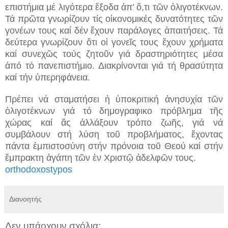
επιστήμια μέ λιγότερα ἔξοδα ἀπ’ ὅ,τι τῶν ὀλιγοτέκνων.
Τά πρῶτα γνωρίζουν τίς οἰκονομικές δυνατότητες τῶν
γονέων τους καί δέν ἔχουν παράλογες ἀπαιτήσεις. Τά
δεύτερα γνωρίζουν ὅτι οἱ γονεῖς τους ἔχουν χρήματα
καί συνεχῶς τούς ζητοῦν γιά δραστηριότητες μέσα
ἀπό τό πανεπιστήμιο. Διακρίνονται γιά τή θρασύτητα
καί τήν ὑπερηφάνεια.
Πρέπει νά σταματήσει ἡ ὑποκριτική ἀνησυχία τῶν
ὀλιγοτέκνων γιά τό δημογραφικο πρόβλημα τῆς
χώρας καί ἄς ἀλλάξουν τρόπο ζωῆς, γιά νά
συμβάλουν στή λύση τοῦ προβλήματος, ἔχοντας
πάντα ἐμπιστοσύνη στήν πρόνοια τοῦ Θεού καί στήν
ἔμπρακτη ἀγάπη τῶν ἐν Χριστῷ ἀδελφῶν τους.
orthodoxostypos
Διανοητής
Δεν υπάρχουν σχόλια: