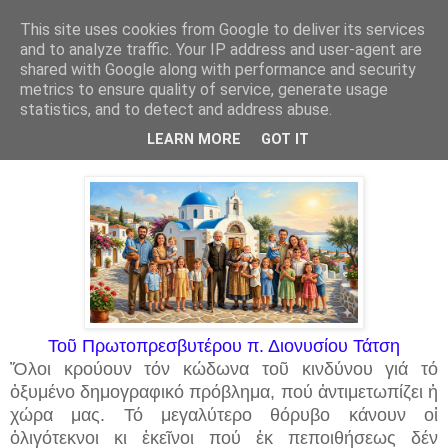
This site uses cookies from Google to deliver its services
and to analyze traffic. Your IP address and user-agent are
shared with Google along with performance and security
▼
metrics to ensure quality of service, generate usage
statistics, and to detect and address abuse.
5 Ιουν 2026
Τό δημογραφικόν πρόβλημα
LEARN MORE
GOT IT
Τοῦ Πρωτοπρεσβυτέρου π. Διονυσίου Τάτση
Ὅλοι κρούουν τόν κώδωνα τοῦ κινδύνου γιά τό
ὀξυμένο δημογραφικό πρόβλημα, πού ἀντιμετωπίζει ἡ
χώρα μας. Τό μεγαλύτερο θόρυβο κάνουν οἱ
ὀλιγότεκνοι κι ἐκεῖνοι πού ἐκ πεποιθήσεως δέν