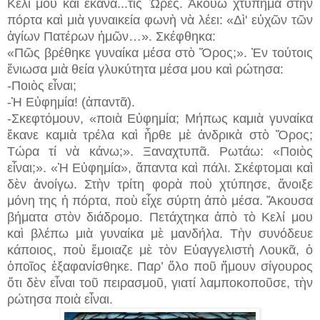
Κελί μου καὶ ἔκανα...
τὶς Ὧρες. Ἀκούω χτύπημα στὴν
πόρτα καὶ μιὰ γυναικεία φωνὴ νὰ λέει: «Δὶ' εὐχῶν τῶν
ἁγίων Πατέρων ἠμῶν…». Σκέφθηκα:
«Πῶς βρέθηκε γυναίκα μέσα στὸ Ὅρος;». Ἐν τούτοις
ἔνιωσα μιὰ θεία γλυκύτητα μέσα μου καὶ ρώτησα:
-Ποιὸς εἶναι;
-Ἡ Εὐφημία! (ἀπαντᾶ).
-Σκεφτόμουν, «ποιὰ Εὐφημία; Μήπως καμιὰ γυναίκα
ἔκανε καμιὰ τρέλα καὶ ἦρθε μὲ ἀνδρικὰ στὸ Ὅρος;
Τώρα τί νὰ κάνω;». Ξαναχτυπᾶ. Ρωτάω: «Ποιὸς
εἶναι;». «Ἡ Εὐφημία», ἅπαντα καὶ πάλι. Σκέφτομαι καὶ
δὲν ἀνοίγω. Στὴν τρίτη φορὰ ποὺ χτύπησε, ἄνοιξε
μόνη της ἡ πόρτα, ποὺ εἶχε σύρτη ἀπὸ μέσα. Ἄκουσα
βήματα στὸν διάδρομο. Πετάχτηκα ἀπὸ τὸ Κελί μου
καὶ βλέπω μιὰ γυναίκα μὲ μανδήλα. Τὴν συνόδευε
κάποιος, ποὺ ἔμοιαζε μὲ τὸν Εὐαγγελιστὴ Λουκᾶ, ὁ
ὁποῖος ἐξαφανίσθηκε. Παρ’ ὅλο ποῦ ἤμουν σίγουρος
ὅτι δὲν εἶναι τοῦ πειρασμοῦ, γιατί λαμποκοποῦσε, τὴν
ρώτησα ποιὰ εἶναι.