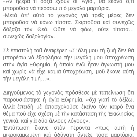
-Ἂν ἤξερα τί δόξα ἔχουν οἱ Ἅγιοι, θὰ ἔκανα ὅ,τι
μποροῦσα νὰ περάσω πιὸ μεγάλα μαρτύρια.
-Μετὰ ἀπ’ αὐτὸ τὸ γεγονὸς γιὰ τρεῖς μέρες δὲν
μποροῦσα νὰ κάνω τίποτα. Σκιρτοῦσα καὶ συνεχῶς
δόξαζα τὸν Θεό. Οὔτε νὰ φάω, οὔτε τίποτα…
συνεχῶς δοξολογία».
Σὲ ἐπιστολὴ τοῦ ἀναφέρει: «Σ’ ὅλη μου τὴ ζωὴ δὲν θὰ
μπορέσω νὰ ἐξοφλήσω τὴν μεγάλη μου ὑποχρέωση
στὴν ἁγία Εὐφημία, ἡ ὁποία ἐνῶ ἦταν ἄγνωστή μου
καὶ χωρὶς νὰ εἶχε καμιὰ ὑποχρέωση, μοῦ ἔκανε αὐτὴ
τὴν μεγάλη τιμή…».
Διηγούμενος τὸ γεγονὸς πρόσθεσε μὲ ταπείνωση ὅτι
παρουσιάστηκε ἡ ἁγία Εὐφημία, «ὄχι γιατί τὸ ἀξίζω,
ἀλλὰ ἐπειδὴ μὲ ἀπασχολοῦσε ἐκεῖνο τὸν καιρὸ ἕνα
θέμα ποὺ εἶχε σχέση μὲ τὴν κατάσταση τῆς Ἐκκλησίας
γενικά, καὶ γιὰ δύο ἄλλους λόγους».
Ἐντύπωση ἔκανε στὸν Γέροντα «πῶς αὐτὴ ἡ
μικροκαμωμένη καὶ ἀδύνατη ἄντεξε τόσα μαρτύρια;