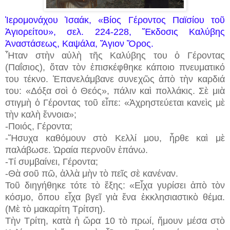
Ἱερομονάχου Ἰσαάκ, «Βίος Γέροντος Παϊσίου τοῦ
Ἁγιορείτου», σελ. 224-228, Ἔκδοσις Καλύβης
Ἀναστάσεως, Καψάλα, Ἅγιον Ὅρος.
Ἦταν στὴν αὐλὴ τῆς Καλύβης του ὁ Γέροντας
(Παΐσιος), ὅταν τὸν ἐπισκέφθηκε κάποιο πνευματικό
του τέκνο. Ἐπανελάμβανε συνεχῶς ἀπὸ τὴν καρδιά
του: «Δόξα σοὶ ὁ Θεός», πάλιν καὶ πολλάκις. Σὲ μιὰ
στιγμὴ ὁ Γέροντας τοῦ εἶπε: «Ἀχρηστεύεται κανεὶς μὲ
τὴν καλὴ ἔννοια»;
-Ποιός, Γέροντα;
-Ἥσυχα καθόμουν στὸ Κελλί μου, ἦρθε καὶ μὲ
παλάβωσε. Ὡραία περνοῦν ἐπάνω.
-Τί συμβαίνει, Γέροντα;
-Θὰ σοῦ πῶ, ἀλλὰ μὴν τὸ πεῖς σὲ κανέναν.
Τοῦ διηγήθηκε τότε τὸ ἕξης: «Εἶχα γυρίσει ἀπὸ τὸν
κόσμο, ὅπου εἶχα βγεῖ γιὰ ἕνα ἐκκλησιαστικὸ θέμα.
(Μὲ τὸ μακαρίτη Τρίτση).
Τὴν Τρίτη, κατὰ ἡ ὥρα 10 τὸ πρωί, ἤμουν μέσα στὸ