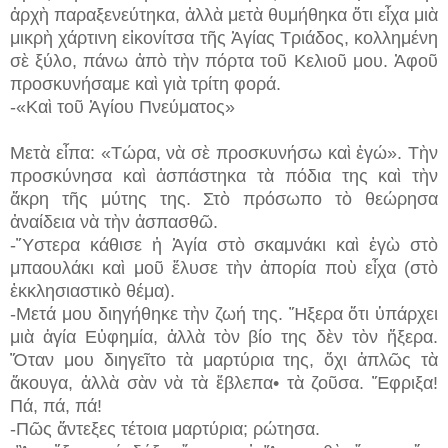
ἀρχὴ παραξενεύτηκα, ἀλλὰ μετὰ θυμήθηκα ὅτι εἶχα μιὰ
μικρὴ χάρτινη εἰκονίτσα τῆς Ἁγίας Τριάδος, κολλημένη
σὲ ξύλο, πάνω ἀπὸ τὴν πόρτα τοῦ Κελιοῦ μου. Ἀφοῦ
προσκυνήσαμε καὶ γιὰ τρίτη φορά.
-«Καὶ τοῦ Ἁγίου Πνεύματος»
Μετὰ εἶπα: «Τώρα, νὰ σὲ προσκυνήσω καὶ ἐγώ». Τὴν
προσκύνησα καὶ ἀσπάστηκα τὰ πόδια της καὶ τὴν
ἄκρη τῆς μύτης της. Στὸ πρόσωπο τὸ θεώρησα
ἀναίδεια νὰ τὴν ἀσπασθῶ.
-Ὕστερα κάθισε ἡ Ἁγία στὸ σκαμνάκι καὶ ἐγὼ στὸ
μπαουλάκι καὶ μοῦ ἔλυσε τὴν ἀπορία ποὺ εἶχα (στὸ
ἐκκλησιαστικὸ θέμα).
-Μετά μου διηγήθηκε τὴν ζωή της. Ἤξερα ὅτι ὑπάρχει
μιὰ ἁγία Εὐφημία, ἀλλὰ τὸν βίο της δὲν τὸν ἤξερα.
Ὅταν μου διηγεῖτο τὰ μαρτύρια της, ὄχι ἁπλῶς τὰ
ἄκουγα, ἀλλὰ σὰν νὰ τὰ ἔβλεπα• τὰ ζοῦσα. Ἔφριξα!
Πά, πά, πά!
-Πῶς ἄντεξες τέτοια μαρτύρια; ρώτησα.