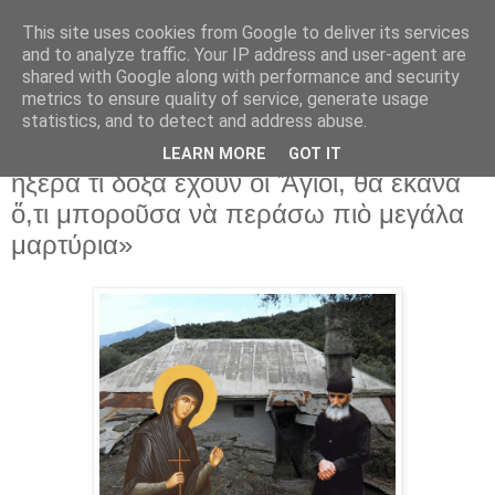
This site uses cookies from Google to deliver its services
and to analyze traffic. Your IP address and user-agent are
shared with Google along with performance and security
▼
metrics to ensure quality of service, generate usage
statistics, and to detect and address abuse.
11 Ιουλ 2025
Ἁγία Εὐφημία στὸν Ἅγιο Παΐσιο: «Ἂν
LEARN MORE
GOT IT
ἤξερα τί δόξα ἔχουν οἱ Ἅγιοι, θὰ ἔκανα
ὅ,τι μποροῦσα νὰ περάσω πιὸ μεγάλα
μαρτύρια»