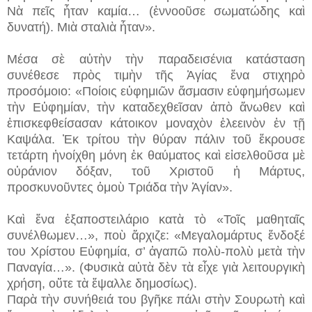
Νὰ πεῖς ἦταν καμία… (ἐννοοῦσε σωματώδης καὶ
δυνατή). Μιὰ σταλιὰ ἦταν».
Μέσα σὲ αὐτὴν τὴν παραδεισένια κατάσταση
συνέθεσε πρὸς τιμὴν τῆς Ἁγίας ἕνα στιχηρὸ
προσόμοιο: «Ποίοις εὐφημιῶν ἄσμασιν εὐφημήσωμεν
τὴν Εὐφημίαν, τὴν καταδεχθεῖσαν ἀπὸ ἄνωθεν καὶ
ἐπισκεφθείσασαν κάτοικον μοναχὸν ἐλεεινὸν ἐν τῇ
Καψάλα. Ἐκ τρίτου τὴν θύραν πάλιν τοῦ ἔκρουσε
τετάρτη ἠνοίχθη μόνη ἐκ θαύματος καὶ εἰσελθοῦσα μὲ
οὐράνιον δόξαν, τοῦ Χριστοῦ ἡ Μάρτυς,
προσκυνοῦντες ὁμοὺ Τριάδα τὴν Ἁγίαν».
Καὶ ἕνα ἐξαποστειλάριο κατὰ τὸ «Τοῖς μαθηταῖς
συνέλθωμεν…», ποὺ ἄρχιζε: «Μεγαλομάρτυς ἔνδοξέ
του Χρίστου Εὐφημία, σ’ ἀγαπῶ πολὺ-πολὺ μετὰ τὴν
Παναγία…». (Φυσικὰ αὐτὰ δὲν τὰ εἶχε γιὰ λειτουργικὴ
χρήση, οὔτε τὰ ἔψαλλε δημοσίως).
Παρὰ τὴν συνήθειά του βγῆκε πάλι στὴν Σουρωτὴ καὶ