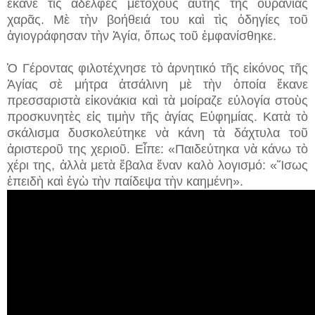
ἔκανε τὶς ἀδελφὲς μετόχους αὐτῆς τῆς οὐράνιας
χαρᾶς. Μὲ τὴν βοήθειά του καὶ τὶς ὁδηγίες τοῦ
ἁγιογράφησαν τὴν Ἁγία, ὅπως τοῦ ἐμφανίσθηκε.
Ὁ Γέροντας φιλοτέχνησε τὸ ἀρνητικό τῆς εἰκόνος τῆς
Ἁγίας σὲ μήτρα ἀτσάλινη μὲ τὴν ὁποία ἔκανε
πρεσσαριστὰ εἰκονάκια καὶ τὰ μοίραζε εὐλογία στοὺς
προσκυνητὲς εἰς τιμὴν τῆς ἁγίας Εὐφημίας. Κατὰ τὸ
σκάλισμα δυσκολεύτηκε νὰ κάνη τὰ δάχτυλα τοῦ
ἀριστεροῦ της χεριοῦ. Εἶπε: «Παιδεύτηκα νὰ κάνω τὸ
χέρι της, ἀλλὰ μετὰ ἔβαλα ἕναν καλὸ λογισμό: «Ἴσως
ἐπειδὴ καὶ ἐγὼ τὴν παίδεψα τὴν καημένη».