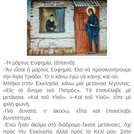
-Ἡ μάρτυς Εὐφημία, (ἀπαντᾶ).
-Ἂν εἶσαι ἡ μάρτυς Εὐφημία, ἔλα νὰ προσκυνήσουμε
τὴν Ἁγία Τριάδα. Ὅ,τι κάνω ἐγὼ νὰ κάνης καὶ σύ.
Μπῆκα στὴν Ἐκκλησία, κάνω μιὰ μετάνοια λέγοντας:
«Εἰς τὸ ὄνομα τοῦ Πατρός». Τὸ ἐπανέλαβε μὲ
μετάνοια. «Καὶ τοῦ Υἱοῦ». «-Καὶ τοῦ Υἱοῦ», εἶπε μὲ
ψιλὴ φωνή.
-Πιὸ δυνατά, ν’ ἀκούω, εἶπα καὶ ἐπανέλαβε
δυνατότερα.
-Ἐνῶ ἦταν ἀκόμα στὸ διάδρομο ἔκανε μετάνοιες, ὄχι
πρὸς τὴν Ἐκκλησία, ἀλλὰ πρὸς τὸ Κελί μου. Στὴν