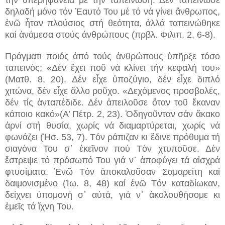
δηλαδή μόνο τόν Ἑαυτό Του μέ τό νά γίνει ἄνθρωπος,
ἐνῶ ἦταν πλούσιος στή θεότητα, ἀλλά ταπεινώθηκε
καί ἀνάμεσα στούς ἀνθρώπους (πρβλ. Φιλιπ. 2, 6-8).
Πράγματι ποιός ἀπό τούς ἀνθρώπους ὑπῆρξε τόσο
ταπεινός; «Δέν ἔχει ποῦ νά κλίνει τήν κεφαλή του»
(Ματθ. 8, 20). Δέν εἶχε ὑποζύγιο, δέν εἶχε διπλό
χιτώνα, δέν εἶχε ἄλλο ροῦχο. «Δεχόμενος προσβολές,
δέν τίς ἀνταπέδιδε. Δέν ἀπειλοῦσε ὅταν τοῦ ἔκαναν
κάποιο κακό»(Α’ Πέτρ. 2, 23). Ὁδηγοῦνταν σάν ἄκακο
ἀρνί στή θυσία, χωρίς νά διαμαρτύρεται, χωρίς νά
φωνάζει (Ἠσ. 53, 7). Τόν ράπιζαν κι ἔδινε πρόθυμα τή
σιαγόνα Του σ᾽ ἐκεῖνον πού Τόν χτυποῦσε. Δέν
ἔστρεψε τό πρόσωπό Του γιά ν᾽ ἀποφύγει τά αἰσχρά
φτυσίματα. Ἐνῶ Τόν ἀποκαλοῦσαν Σαμαρείτη καί
δαιμονισμένο (Ἰω. 8, 48) καί ἐνῶ Τόν καταδίωκαν,
δείχνει ὑπομονή σ᾽ αὐτά, γιά ν᾽ ἀκολουθήσομε κι
ἐμεῖς τά ἴχνη Του.