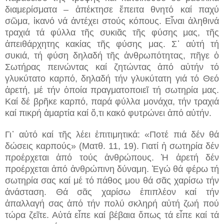
διαμερίσματα – ἀπέκτησε ἔπειτα θνητό καί παχύ
σῶμα, ἱκανό νά ἀντέχει στούς κόπους. Εἶναι ἀληθινά
τραχιά τά φύλλα τῆς συκιᾶς τῆς φύσης μας, τῆς
ἀπειθάρχητης κακίας τῆς φύσης μας. Σ᾽ αὐτή τή
συκιά, τή φύση δηλαδή τῆς ἀνθρωπότητας, πῆγε ὁ
Σωτήρας πεινώντας καί ζητώντας ἀπό αὐτήν τό
γλυκύτατο καρπό, δηλαδή τήν γλυκύτατη γιά τό Θεό
ἀρετή, μέ τήν ὁποία πραγματοποιεῖ τή σωτηρία μας.
Καί δέ βρῆκε καρπό, παρά φύλλα μονάχα, τήν τραχιά
καί πικρή ἁμαρτία καί ὅ,τι κακό φυτρώνει ἀπό αὐτήν.
Γι᾽ αὐτό καί τῆς λέει ἐπιτιμητικά: «Ποτέ πιά δέν θά
δώσεις καρπούς» (Ματθ. 11, 19). Γιατί ἡ σωτηρία δέν
προέρχεται ἀπό τούς ἀνθρώπους. Ἡ ἀρετή δέν
προέρχεται ἀπό ἀνθρώπινη δύναμη. Ἐγώ θά φέρω τή
σωτηρία σας καί μέ τό πάθος μου θά σᾶς χαρίσω τήν
ἀνάσταση. Θά σᾶς χαρίσω ἐπιπλέον καί τήν
ἀπαλλαγή σας ἀπό τήν πολύ σκληρή αὐτή ζωή πού
τώρα ζεῖτε. Αὐτά εἶπε καί βέβαια ὅπως τά εἶπε καί τά