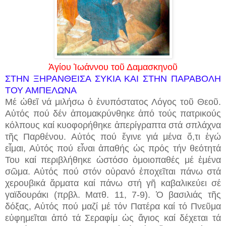
Ἁγίου Ἰωάννου τοῦ Δαμασκηνοῦ
ΣΤΗΝ ΞΗΡΑΝΘΕΙΣΑ ΣΥΚΙΑ ΚΑΙ ΣΤΗΝ ΠΑΡΑΒΟΛΗ
ΤΟΥ ΑΜΠΕΛΩΝΑ
Μέ ὠθεῖ νά μιλήσω ὁ ἐνυπόστατος Λόγος τοῦ Θεοῦ.
Αὐτός πού δέν ἀπομακρύνθηκε ἀπό τούς πατρικούς
κόλπους καί κυοφορήθηκε ἀπερίγραπτα στά σπλάχνα
τῆς Παρθένου. Αὐτός πού ἔγινε γιά μένα ὅ,τι ἐγώ
εἶμαι, Αὐτός πού εἶναι ἀπαθής ὡς πρός τήν θεότητά
Του καί περιβλήθηκε ὡστόσο ὁμοιοπαθές μέ ἐμένα
σῶμα. Αὐτός πού στόν οὐρανό ἐποχεῖται πάνω στά
χερουβικά ἅρματα καί πάνω στή γῆ καβαλικεύει σέ
γαϊδουράκι (πρβλ. Ματθ. 11, 7-9). Ὁ βασιλιάς τῆς
δόξας, Αὐτός πού μαζί μέ τόν Πατέρα καί τό Πνεῦμα
εὐφημεῖται ἀπό τά Σεραφίμ ὡς ἅγιος καί δέχεται τά