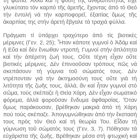
τή φωτιά. Ἀλλά καί ἡ φύση τῆς ἀνθρωπότητας εἶχε
γλυκύτατο τόν καρπό τῆς ἀρετῆς, ἔχοντας ἀπό τό Θεό
τήν ἐντολή νά τήν καρποφορεῖ, ἐξαιτίας ὅμως τῆς
ἀκαρπίας της στήν ἀρετή ἔβγαλε τά τραχιά φύλλα.
Πράγματι τί ὑπάρχει τραχύτερο ἀπό τίς βιοτικές
μέριμνες (Γεν. 2, 25); Ἦταν κάποτε γυμνοί ὁ Ἀδάμ καί
ἡ Εὔα καί δέν ἔνιωθαν ντροπή. Γυμνοί στήν ἁπλότητα
καί τήν ἀπέριττη ζωή τους. Οὔτε τέχνη εἶχαν οὔτε
βιοτικές μέριμνες. Δέν ἐπινοοῦσαν τρόπους πῶς νά
σκεπάσουν τή γύμνια τοῦ σώματός τους. Δέν
ντρέπονταν γιά τήν ἀκτημοσύνη τους οὔτε γιά τή
λιτότητα τῆς ζωῆς τους, ἀλλά, ἄν καί ἦταν γυμνοί στό
σῶμα, τούς σκέπαζε ἡ Θεία Χάρη. Δέν εἶχαν σωματικό
φόρεμα, ἀλλά φοροῦσαν ἔνδυμα ἀφθαρσίας. Ὅταν
ὅμως παράκουσαν, βρέθηκαν μακριά ἀπό τή Χάρη
πού τούς σκέπαζε. Ἀπογυμνώθηκαν ἀπό τήν ἔκστασή
τους πρός τόν Θεό καί τή θεωρία Του. Εἶδαν τή
γύμνωση τοῦ σώματός τους (Γεν. 3, 7). Πόθησαν τά
εὐχάριστα τῆς ζωῆς. Βρέθηκαν μέσα στή φτωχική καί