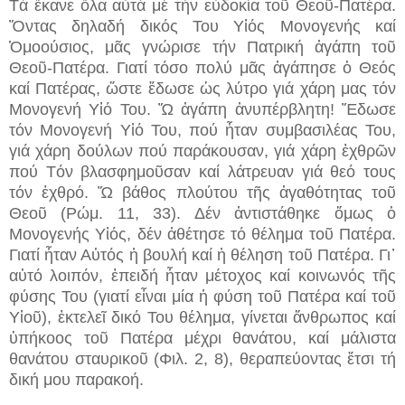
Τά ἔκανε ὅλα αὐτά μέ τήν εὐδοκία τοῦ Θεοῦ-Πατέρα.
Ὄντας δηλαδή δικός Του Υἱός Μονογενής καί
Ὁμοούσιος, μᾶς γνώρισε τήν Πατρική ἀγάπη τοῦ
Θεοῦ-Πατέρα. Γιατί τόσο πολύ μᾶς ἀγάπησε ὁ Θεός
καί Πατέρας, ὥστε ἔδωσε ὡς λύτρο γιά χάρη μας τόν
Μονογενή Υἱό Του. Ὤ ἀγάπη ἀνυπέρβλητη! Ἔδωσε
τόν Μονογενή Υἱό Του, πού ἦταν συμβασιλέας Του,
γιά χάρη δούλων πού παράκουσαν, γιά χάρη ἐχθρῶν
πού Τόν βλασφημοῦσαν καί λάτρευαν γιά θεό τους
τόν ἐχθρό. Ὤ βάθος πλούτου τῆς ἀγαθότητας τοῦ
Θεοῦ (Ρώμ. 11, 33). Δέν ἀντιστάθηκε ὅμως ὁ
Μονογενής Υἱός, δέν ἀθέτησε τό θέλημα τοῦ Πατέρα.
Γιατί ἦταν Αὐτός ἡ βουλή καί ἡ θέληση τοῦ Πατέρα. Γι᾽
αὐτό λοιπόν, ἐπειδή ἦταν μέτοχος καί κοινωνός τῆς
φύσης Του (γιατί εἶναι μία ἡ φύση τοῦ Πατέρα καί τοῦ
Υἱοῦ), ἐκτελεῖ δικό Του θέλημα, γίνεται ἄνθρωπος καί
ὑπήκοος τοῦ Πατέρα μέχρι θανάτου, καί μάλιστα
θανάτου σταυρικοῦ (Φιλ. 2, 8), θεραπεύοντας ἔτσι τή
δική μου παρακοή.