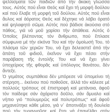
ψελλίσματα τῶν παιδιῶν ἀπό τήν ἄκακη γλώσσα
τους. Αὐτός πού εἶναι Θεός καί ἔχει τή μορφή δούλου
καί πού ἔλαβε τή μορφή τοῦ δούλου. Αὐτός πού εἶναι
ἄυλος καί ἀόρατος Θεός καί δέχτηκε νά λάβει ὁρατό
καί ψηλαφητό σῶμα. Αὐτός πού βάδισε ἀκούσια στό
πάθος, γιά νά μοῦ χαρίσει τήν ἀπάθεια. Αὐτός ὁ
Ὁποῖος βλέποντας τόν ἄνθρωπο, πού ἔπλασε
σύμφωνα μέ τήν εἰκόνα Του καί τήν ὁμοίωσή Του, τό
πλάσμα τῶν χεριῶν Του, νά ἔχει δελεαστεῖ ἀπό τήν
ἀπάτη τοῦ φιδιοῦ, ἐκεῖνον νά ἔχει πέσει στήν
παράβαση τῆς ἐντολῆς Του καί νά ἔχει γίνει
ὑποχείριος τῆς φθορᾶς καί ὑπόλογος θανάτου, δέν
ἄντεξε.
Ὁ γεμάτος συμπάθεια δέν μπόρεσε νά ὑπομείνει τή
στέρηση...
ἐκείνου πού ποθοῦσε, ἀλλά τόν κάλεσε μέ
πολλούς τρόπους σέ ἐπιστροφή καί μετάνοια, ἀφοῦ
τόν παίδεψε σάν ἀχάριστο δοῦλο, σάν ἄμυαλο καί
νήπιο γιό “πολυμερῶς καί πολυτρόπως” καί ἀφοῦ
μηχανεύτηκε κάθε μέσο, γιά ν᾽ ἀποτινάξει τή δουλεία
πού τόν τυραννοῦσε καί ἔτσι νά ἐπανέλθει στόν