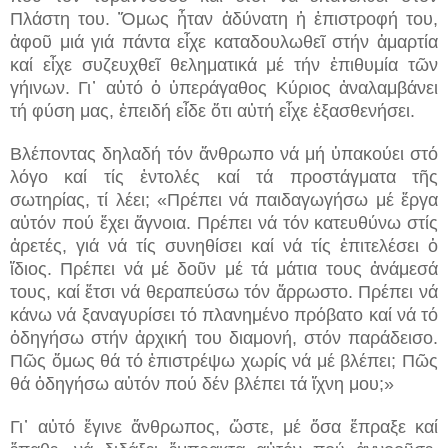
Πλάστη του. Ὅμως ἦταν ἀδύνατη ἡ ἐπιστροφή του,
ἀφοῦ μιά γιά πάντα εἶχε καταδουλωθεῖ στήν ἁμαρτία
καί εἶχε συζευχθεῖ θεληματικά μέ τήν ἐπιθυμία τῶν
γήινων. Γι᾽ αὐτό ὁ ὑπεράγαθος Κύριος ἀναλαμβάνει
τή φύση μας, ἐπειδή εἶδε ὅτι αὐτή εἶχε ἐξασθενήσει.
Βλέποντας δηλαδή τόν ἄνθρωπο νά μή ὑπακούει στό
λόγο καί τίς ἐντολές καί τά προστάγματα τῆς
σωτηρίας, τί λέει; «Πρέπει νά παιδαγωγήσω μέ ἔργα
αὐτόν πού ἔχει ἄγνοια. Πρέπει νά τόν κατευθύνω στίς
ἀρετές, γιά νά τίς συνηθίσει καί νά τίς ἐπιτελέσει ὁ
ἴδιος. Πρέπει νά μέ δοῦν μέ τά μάτια τους ἀνάμεσά
τους, καί ἔτσι νά θεραπεύσω τόν ἄρρωστο. Πρέπει νά
κάνω νά ξαναγυρίσει τό πλανημένο πρόβατο καί νά τό
ὁδηγήσω στήν ἀρχική του διαμονή, στόν παράδεισο.
Πῶς ὅμως θά τό ἐπιστρέψω χωρίς νά μέ βλέπει; Πῶς
θά ὁδηγήσω αὐτόν πού δέν βλέπει τά ἴχνη μου;»
Γι᾽ αὐτό ἔγινε ἄνθρωπος, ὥστε, μέ ὅσα ἔπραξε καί