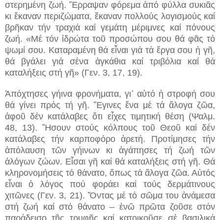
στερημένη ζωή. Ἔρραψαν φόρεμα ἀπό φύλλα συκιᾶς
κι ἔκαναν περιζώματα, ἔκαναν πολλούς λογισμούς καί
βρῆκαν τήν τραχιά καί γεμάτη μέριμνες καί πόνους
ζωή. «Μέ τόν ἱδρώτα τοῦ προσώπου σου θά φᾶς τό
ψωμί σου. Καταραμένη θά εἶναι γιά τά ἔργα σου ἡ γῆ,
θά βγάλει γιά σένα ἀγκάθια καί τριβόλια καί θά
καταλήξεις στή γῆ» (Γεν. 3, 17, 19).
Ἀπόχτησες γήινα φρονήματα, γι᾽ αὐτό ἡ στροφή σου
θά γίνει πρός τή γῆ. Ἔγινες ἕνα μέ τά ἄλογα ζῶα,
ἀφοῦ δέν κατάλαβες ὅτι εἶχες τιμητική θέση (Ψαλμ.
48, 13). Ἤσουν στούς κόλπους τοῦ Θεοῦ καί δέν
κατάλαβες τήν καρποφόρο ἀρετή. Προτίμησες τήν
ἀπόλαυση τῶν γήινων κι ἀγάπησες τή ζωή τῶν
ἀλόγων ζώων. Εἶσαι γῆ καί θά καταλήξεις στή γῆ. Θά
κληρονομήσεις τό θάνατο, ὅπως τά ἄλογα ζῶα. Αὐτός
εἶναι ὁ λόγος πού φοράει καί τούς δερμάτινους
χιτῶνες (Γεν. 3, 21). Ὄντας μέ τό σῶμα του ἀνάμεσα
στή ζωή καί στό θάνατο – ἐνῶ πρῶτα ζοῦσε στόν
παράδεισο τῆς τρυφῆς καί κατοικοῦσε σέ βασιλικά