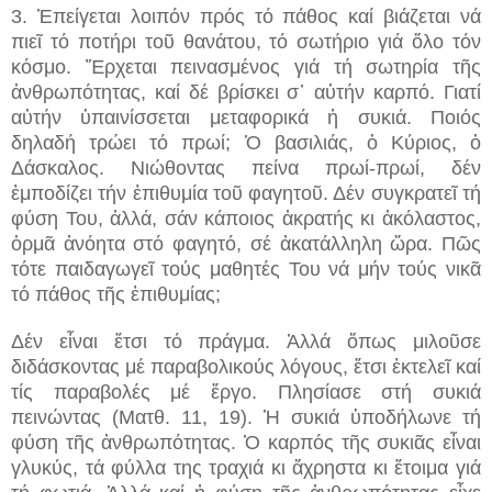
3. Ἐπείγεται λοιπόν πρός τό πάθος καί βιάζεται νά
πιεῖ τό ποτήρι τοῦ θανάτου, τό σωτήριο γιά ὅλο τόν
κόσμο. Ἔρχεται πεινασμένος γιά τή σωτηρία τῆς
ἀνθρωπότητας, καί δέ βρίσκει σ᾽ αὐτήν καρπό. Γιατί
αὐτήν ὑπαινίσσεται μεταφορικά ἡ συκιά. Ποιός
δηλαδή τρώει τό πρωί; Ὁ βασιλιάς, ὁ Κύριος, ὁ
Δάσκαλος. Νιώθοντας πείνα πρωί-πρωί, δέν
ἐμποδίζει τήν ἐπιθυμία τοῦ φαγητοῦ. Δέν συγκρατεῖ τή
φύση Του, ἀλλά, σάν κάποιος ἀκρατής κι ἀκόλαστος,
ὁρμᾶ ἀνόητα στό φαγητό, σέ ἀκατάλληλη ὥρα. Πῶς
τότε παιδαγωγεῖ τούς μαθητές Του νά μήν τούς νικᾶ
τό πάθος τῆς ἐπιθυμίας;
Δέν εἶναι ἔτσι τό πράγμα. Ἀλλά ὅπως μιλοῦσε
διδάσκοντας μέ παραβολικούς λόγους, ἔτσι ἐκτελεῖ καί
τίς παραβολές μέ ἔργο. Πλησίασε στή συκιά
πεινώντας (Ματθ. 11, 19). Ἡ συκιά ὑποδήλωνε τή
φύση τῆς ἀνθρωπότητας. Ὁ καρπός τῆς συκιᾶς εἶναι
γλυκύς, τά φύλλα της τραχιά κι ἄχρηστα κι ἕτοιμα γιά