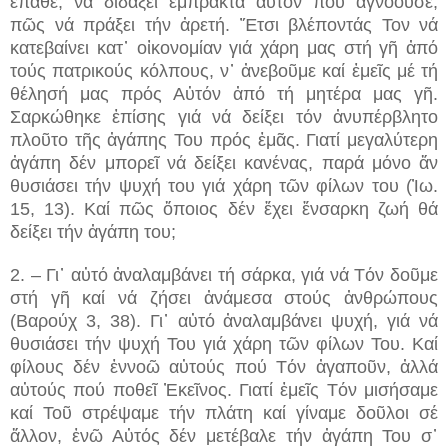
ἔπαθε, νά διδάξει ἔμπρακτα αὐτόν πού ἀγνοοῦσε,
πῶς νά πράξει τήν ἀρετή. Ἔτσι βλέποντάς Τον νά
κατεβαίνει κατ᾽ οἰκονομίαν γιά χάρη μας στή γῆ ἀπό
τούς πατρικούς κόλπους, ν᾽ ἀνεβοῦμε καί ἐμεῖς μέ τή
θέλησή μας πρός Αὐτόν ἀπό τή μητέρα μας γῆ.
Σαρκώθηκε ἐπίσης γιά νά δείξει τόν ἀνυπέρβλητο
πλοῦτο τῆς ἀγάπης Του πρός ἐμᾶς. Γιατί μεγαλύτερη
ἀγάπη δέν μπορεῖ νά δείξει κανένας, παρά μόνο ἄν
θυσιάσει τήν ψυχή του γιά χάρη τῶν φίλων του (Ἰω.
15, 13). Καί πῶς ὅποιος δέν ἔχει ἔνσαρκη ζωή θά
δείξει τήν ἀγάπη του;
2. – Γι᾽ αὐτό ἀναλαμβάνει τή σάρκα, γιά νά Τόν δοῦμε
στή γῆ καί νά ζήσει ἀνάμεσα στούς ἀνθρώπους
(Βαρούχ 3, 38). Γι᾽ αὐτό ἀναλαμβάνει ψυχή, γιά νά
θυσιάσει τήν ψυχή Του γιά χάρη τῶν φίλων Του. Καί
φίλους δέν ἐννοῶ αὐτούς πού Τόν ἀγαποῦν, ἀλλά
αὐτούς πού ποθεῖ Ἐκεῖνος. Γιατί ἐμεῖς Τόν μισήσαμε
καί Τοῦ στρέψαμε τήν πλάτη καί γίναμε δοῦλοι σέ
ἄλλον, ἐνῶ Αὐτός δέν μετέβαλε τήν ἀγάπη Του σ᾽