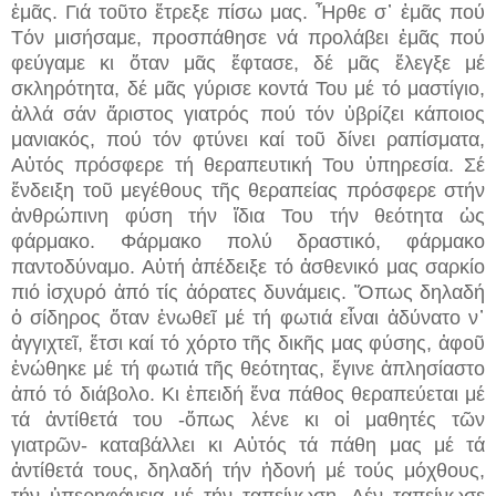
ἐμᾶς. Γιά τοῦτο ἔτρεξε πίσω μας. Ἦρθε σ᾽ ἐμᾶς πού
Τόν μισήσαμε, προσπάθησε νά προλάβει ἐμᾶς πού
φεύγαμε κι ὅταν μᾶς ἔφτασε, δέ μᾶς ἔλεγξε μέ
σκληρότητα, δέ μᾶς γύρισε κοντά Του μέ τό μαστίγιο,
ἀλλά σάν ἄριστος γιατρός πού τόν ὑβρίζει κάποιος
μανιακός, πού τόν φτύνει καί τοῦ δίνει ραπίσματα,
Αὐτός πρόσφερε τή θεραπευτική Του ὑπηρεσία. Σέ
ἔνδειξη τοῦ μεγέθους τῆς θεραπείας πρόσφερε στήν
ἀνθρώπινη φύση τήν ἴδια Του τήν θεότητα ὡς
φάρμακο. Φάρμακο πολύ δραστικό, φάρμακο
παντοδύναμο. Αὐτή ἀπέδειξε τό ἀσθενικό μας σαρκίο
πιό ἰσχυρό ἀπό τίς ἀόρατες δυνάμεις. Ὅπως δηλαδή
ὁ σίδηρος ὅταν ἑνωθεῖ μέ τή φωτιά εἶναι ἀδύνατο ν᾽
ἀγγιχτεῖ, ἔτσι καί τό χόρτο τῆς δικῆς μας φύσης, ἀφοῦ
ἑνώθηκε μέ τή φωτιά τῆς θεότητας, ἔγινε ἀπλησίαστο
ἀπό τό διάβολο. Κι ἐπειδή ἕνα πάθος θεραπεύεται μέ
τά ἀντίθετά του -ὅπως λένε κι οἱ μαθητές τῶν
γιατρῶν- καταβάλλει κι Αὐτός τά πάθη μας μέ τά
ἀντίθετά τους, δηλαδή τήν ἡδονή μέ τούς μόχθους,
τήν ὑπερηφάνεια μέ τήν ταπείνωση. Δέν ταπείνωσε