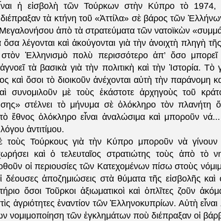
ἶναι ἡ εἰσβολὴ τῶν Τούρκων στὴν Κύπρο τὸ 1974, 
διέπραξαν τὰ κτήνη τοῦ «Ἀττίλα» σὲ βάρος τῶν Ἑλλήνων
 Μεγαλονήσου ἀπὸ τὰ στρατεύματα τῶν νατοϊκὼν «συμμ
α ὅσα λέγονται καὶ ἀκούγονται γιὰ τὴν ἀνοιχτὴ πληγὴ τ
ι στὸν Ἑλληνισμὸ πολὺ περισσότερο ἀπ’ ὅσο μπορεῖ 
γνοεῖ τὰ βασικὰ γιὰ τὴν πολιτικὴ καὶ τὴν Ἱστορία. Τὸ 
τος καὶ ὅσοι τὸ διοικοῦν ἀνέχονται αὐτὴ τὴν παράνομη 
αὶ συνομιλοῦν μὲ τοὺς ἑκάστοτε ἀρχηγοὺς τοῦ κράτ
σης» στέλνει τὸ μήνυμα σὲ ὁλόκληρο τὸν πλανήτη ὅ
, τὸ ἔθνος ὁλόκληρο εἶναι ἀναλώσιμα καὶ μποροῦν νά...
ὐλόγου ἀντιτίμου.
μὲ τοὺς Τούρκους γιὰ τὴν Κύπρο μποροῦν νὰ γίνουν 
ωρήσει καὶ ὁ τελευταῖος στρατιώτης τοὺς ἀπὸ τὸ νη
οθοῦν οἱ περιουσίες τῶν Κατεχομένων πίσω στοὺς νόμιμ
 δέουσες ἀποζημιώσεις στὰ θύματα τῆς εἰσβολῆς καὶ
στήριο ὅσοι Τοῦρκοι ἀξιωματικοὶ καὶ ὁπλῖτες ζοῦν ἀκόμ
τὶς ἀγριότητες ἐναντίον τῶν Ἑλληνοκυπρίων. Αὐτὴ εἶναι 
ων νομιμοποίηση τῶν ἐγκλημάτων ποὺ διέπραξαν οἱ βάρβ