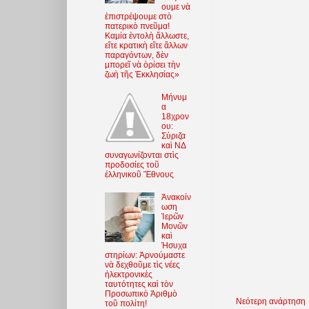
ουμε νὰ
ἐπιστρέψουμε στὸ
πατερικὸ πνεῦμα!
Καμία ἐντολὴ ἄλλωστε,
εἴτε κρατικὴ εἴτε ἄλλων
παραγόντων, δὲν
μπορεῖ νὰ ὁρίσει τὴν
ζωὴ τῆς Ἐκκλησίας»
Μήνυμ
α
18χρον
ου:
Σύριζα
καὶ ΝΔ
συναγωνίζονται στὶς
προδοσίες τοῦ
ἑλληνικοῦ Ἔθνους
Ἀνακοίν
ωση
Ἱερῶν
Μονῶν
καὶ
Ἡσυχα
στηρίων: Ἀρνούμαστε
νὰ δεχθοῦμε τὶς νέες
ἠλεκτρονικὲς
ταυτότητες καὶ τὸν
Προσωπικὸ Ἀριθμὸ
Νεότερη ανάρτηση
τοῦ πολίτη!