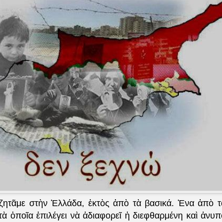
ζητᾶμε στὴν Ἑλλάδα, ἐκτὸς ἀπὸ τὰ βασικά. Ἐνα ἀπὸ 
τὰ ὁποῖα ἐπιλέγει νὰ ἀδιαφορεῖ ἡ διεφθαρμένη καὶ ἀνυ