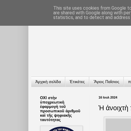
This site uses cookies from Google to 
are shared with Google along with per
statistics, and to detect and address
Ἀρχικὴ σελίδα
Ἐτικέτες
Ἅγιος Παΐσιος
π
ΟΧΙ στὴν
16 Ιουλ 2024
ὑποχρεωτικὴ
Ἡ ἀνοιχτὴ
ἐφαρμογὴ τοῦ
προσωπικοῦ ἀριθμοῦ
καὶ τῆς ψηφιακῆς
ταυτότητας