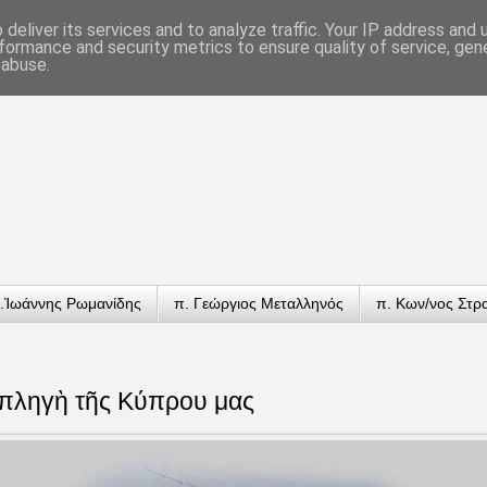
deliver its services and to analyze traffic. Your IP address and
formance and security metrics to ensure quality of service, ge
 abuse.
.Ἰωάννης Ρωμανίδης
π. Γεώργιος Μεταλληνός
π. Κων/νος Στρ
 πληγὴ τῆς Κύπρου μας