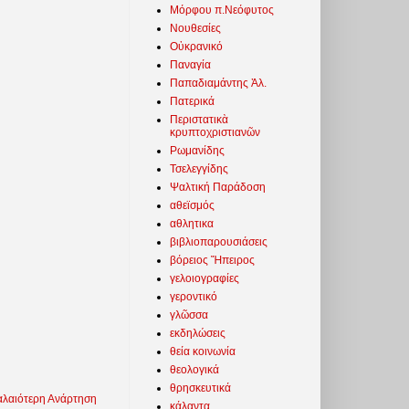
Μόρφου π.Νεόφυτος
Νουθεσίες
Οὐκρανικό
Παναγία
Παπαδιαμάντης Ἀλ.
Πατερικά
Περιστατικὰ
κρυπτοχριστιανῶν
Ρωμανίδης
Τσελεγγίδης
Ψαλτική Παράδοση
αθεϊσμός
αθλητικα
βιβλιοπαρουσιάσεις
βόρειος Ἤπειρος
γελοιογραφίες
γεροντικό
γλῶσσα
εκδηλώσεις
θεία κοινωνία
θεολογικά
θρησκευτικά
λαιότερη Ανάρτηση
κάλαντα