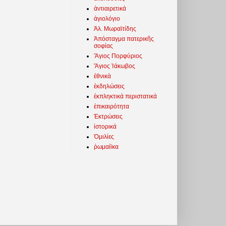
ἀντιαιρετικά
ἁγιολόγιο
Ἀλ. Μωραϊτίδης
Ἀπόσταγμα πατερικῆς
σοφίας
Ἅγιος Πορφύριος
Ἅγιος Ἰάκωβος
ἐθνικὰ
ἐκδηλώσεις
ἐκπληκτικά περιστατικά
ἐπικαιρότητα
Ἐκτρώσεις
ἱστορικά
Ὁμιλίες
ῥωμαίϊκα