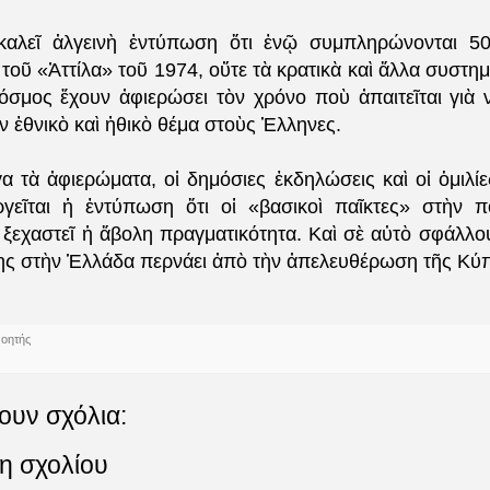
καλεῖ ἀλγεινὴ ἐντύπωση ὅτι ἐνῷ συμπληρώνονται 50
τοῦ «Ἀττίλα» τοῦ 1974, οὔτε τὰ κρατικὰ καὶ ἄλλα συστ
κόσμος ἔχουν ἀφιερώσει τὸν χρόνο ποὺ ἀπαιτεῖται γιὰ
ον ἐθνικὸ καὶ ἠθικὸ θέμα στοὺς Ἑλληνες.
γα τὰ ἀφιερώματα, οἱ δημόσιες ἐκδηλώσεις καὶ οἱ ὁμιλίε
γεῖται ἡ ἐντύπωση ὅτι οἱ «βασικοὶ παῖκτες» στὴν π
 ξεχαστεῖ ἡ ἄβολη πραγματικότητα. Καὶ σὲ αὐτὸ σφάλλο
ης στὴν Ἑλλάδα περνάει ἀπὸ τὴν ἀπελευθέρωση τῆς Κύ
νοητής
ουν σχόλια:
η σχολίου