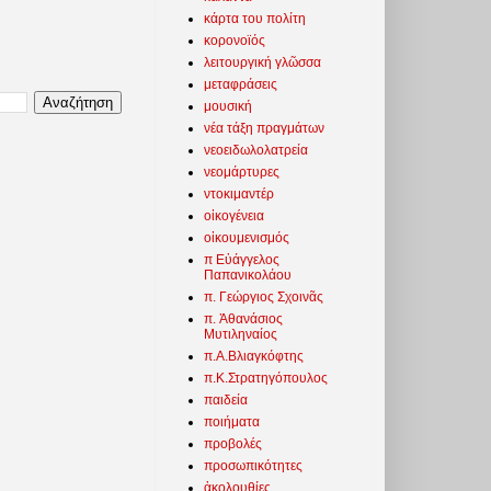
κάρτα του πολίτη
κορονοϊός
λειτουργική γλῶσσα
μεταφράσεις
μουσική
νέα τάξη πραγμάτων
νεοειδωλολατρεία
νεομάρτυρες
ντοκιμαντέρ
οἰκογένεια
οἰκουμενισμός
π Εὐάγγελος
Παπανικολάου
π. Γεώργιος Σχοινᾶς
π. Ἀθανάσιος
Μυτιληναίος
π.Α.Βλιαγκόφτης
π.Κ.Στρατηγόπουλος
παιδεία
ποιήματα
προβολές
προσωπικότητες
ἀκολουθίες