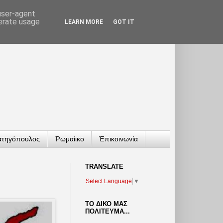
 user-agent
nerate usage
LEARN MORE
GOT IT
ατηγόπουλος
Ῥωμαίικο
Ἐπικοινωνία
TRANSLATΕ
Select Language
▼
ΤΟ ΔΙΚΟ ΜΑΣ
ΠΟΛΙΤΕΥΜΑ...