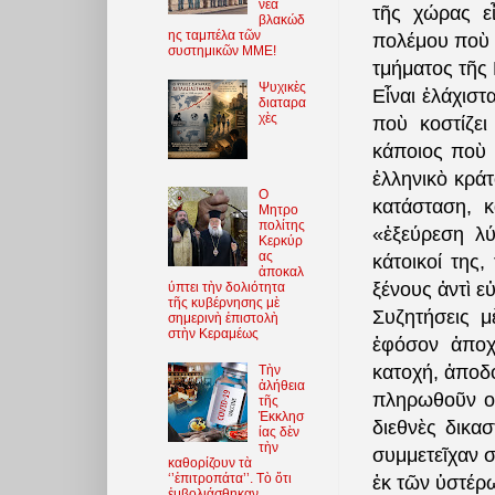
νέα
τῆς χώρας ε
βλακώδ
ης ταμπέλα τῶν
πολέμου ποὺ 
συστημικῶν ΜΜΕ!
τμήματος τῆς
Ψυχικὲς
Εἶναι ἐλάχιστ
διαταρα
χὲς
ποὺ κοστίζε
κάποιος ποὺ ἀ
ἑλληνικὸ κρά
O
κατάσταση, κ
Μητρο
πολίτης
«ἐξεύρεση λύ
Κερκύρ
ας
κάτοικοί της
ἀποκαλ
ξένους ἀντὶ ε
ύπτει τὴν δολιότητα
τῆς κυβέρνησης μὲ
Συζητήσεις 
σημερινὴ ἐπιστολὴ
στὴν Κεραμέως
ἐφόσον ἀποχ
κατοχή, ἀποδ
Τὴν
ἀλήθεια
πληρωθοῦν οἱ
τῆς
Ἐκκλησ
διεθνὲς δικα
ίας δὲν
τὴν
συμμετεῖχαν σ
καθορίζουν τὰ
‘’ἐπιτροπάτα’’. Τὸ ὅτι
ἐκ τῶν ὑστέρ
ἐμβολιάσθηκαν