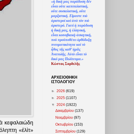
«
ἡ
δική μας παράδοση δ
ὲ
ν
ε
ἶ
ναι ο
ὔ
τε καπιταλιστική,
ο
ὔ
τε σοσιαλιστική, ο
ὔ
τε
μαρξιστική. Ε
ἴ
μαστε πι
ὸ
ἀ
ριστερο
ὶ
κα
ὶ
ἀ
π
ὸ
τ
ὸ
ν πι
ὸ
ἀ
ριστερό. Γιατί
ἡ
παράδοση
ἡ
δική μας,
ἡ
ἑ
λληνική,
ε
ἶ
ναι κοινοβιακ
ὴ
-
ἀ
σκητική,
πο
ὺ
προϋποθέτει
ὀ
ρθόδοξη
πνευματικότητα κα
ὶ
τ
ὸ
ἦ
θος τ
ῆ
ς καθ’
ἠ
μ
ᾶ
ς
Ἀ
νατολ
ῆ
ς. Α
ὐ
τ
ὸ
ε
ἶ
ναι τ
ὸ
δικό μας Πολίτευμα.»
Κώστας Σαρδελ
ῆ
ς
ΑΡΧΕΙΟΘΗΚΗ
ΙΣΤΟΛΟΓΙΟΥ
►
2026
(619)
►
2025
(1107)
▼
2024
(1922)
Δεκεμβρίου
(137)
Νοεμβρίου
(97)
τὰ κεφαλαιώδη
Οκτωβρίου
(153)
πόληπτη «ἐλὶτ»
Σεπτεμβρίου
(129)