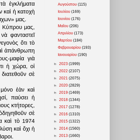
τὰ ἐγκλήματα
Αυγούστου
(115)
 καὶ ἡ κατοχὴ
Ιουλίου
(169)
άχων» μας.
Ιουνίου
(176)
Μαΐου
(206)
ῆς Κύπρου μας,
Απριλίου
(173)
νὰ φανταστεῖ
Μαρτίου
(184)
γεγονὸς ὅτι τὸ
Φεβρουαρίου
(193)
καὶ ἀπάνθρωπη
Ιανουαρίου
(190)
ους-μαφία γιὰ
►
2023
(1999)
τι ἡ χώρα, οἱ
►
2022
(2107)
διατεθοῦν σὲ
►
2021
(2075)
►
2020
(2829)
μόνο ἐὰν καὶ
►
2019
(1469)
σί, παύσει ἡ
►
2018
(1344)
ους κτήτορες,
►
2017
(1278)
 ὁδηγηθοῦν σὲ
►
2016
(1310)
α καὶ τὸ 1974
►
2015
(1322)
λύση καὶ ὄχι ἡ
►
2014
(1560)
►
2013
(1660)
αροι.