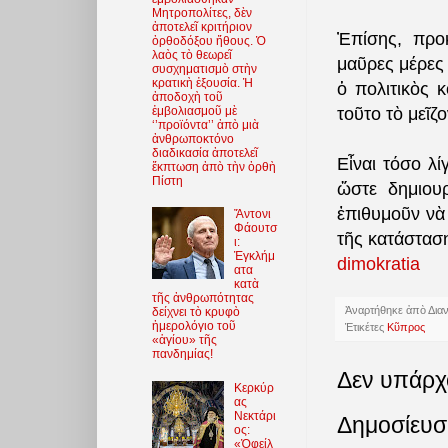
Μητροπολίτες, δὲν
ἀποτελεῖ κριτήριον
Ἐπίσης, προ
ὀρθοδόξου ἤθους. Ὁ
λαὸς τὸ θεωρεῖ
μαῦρες μέρες 
συσχηματισμὸ στὴν
κρατικὴ ἐξουσία. Ἡ
ὁ πολιτικὸς 
ἀποδοχὴ τοῦ
τοῦτο τὸ μεῖζ
ἐμβολιασμοῦ μὲ
‘’προϊόντα’’ ἀπὸ μιὰ
ἀνθρωποκτόνο
διαδικασία ἀποτελεῖ
Εἶναι τόσο λί
ἔκπτωση ἀπὸ τὴν ὀρθὴ
Πίστη
ὥστε δημιουρ
ἐπιθυμοῦν νὰ
Ἄντονι
Φάουτσ
τῆς κατάστασ
ι:
Ἐγκλήμ
dimokratia
ατα
κατὰ
τῆς ἀνθρωπότητας
Ἀναρτήθηκε ἀπὸ
Δια
δείχνει τὸ κρυφὸ
ἡμερολόγιο τοῦ
Ἐτικέτες
Κῦπρος
«ἁγίου» τῆς
πανδημίας!
Δεν υπάρχ
Κερκύρ
ας
Νεκτάρι
Δημοσίευσ
ος:
«Ὀφείλ