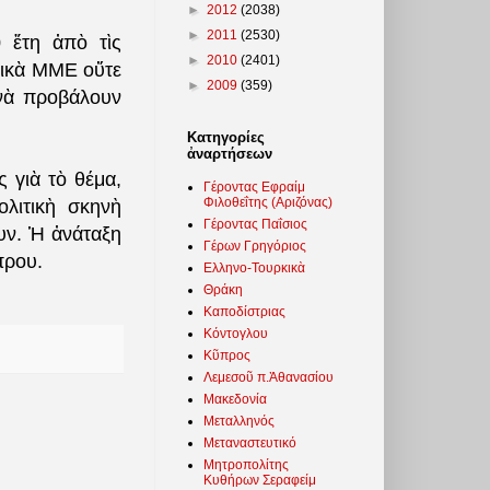
►
2012
(2038)
►
2011
(2530)
 ἔτη ἀπὸ τὶς
►
2010
(2401)
ημικὰ ΜΜΕ οὔτε
►
2009
(359)
 νὰ προβάλουν
Κατηγορίες
ἀναρτήσεων
ς γιὰ τὸ θέμα,
Γέροντας Εφραίμ
Φιλοθεΐτης (Αριζόνας)
ολιτικὴ σκηνὴ
Γέροντας Παΐσιος
υν. Ἡ ἀνάταξη
Γέρων Γρηγόριος
πρου.
Ελληνο-Τουρκικὰ
Θράκη
Καποδίστριας
Κόντογλου
Κῦπρος
Λεμεσοῦ π.Ἀθανασίου
Μακεδονία
Μεταλληνός
Μεταναστευτικό
Μητροπολίτης
Κυθήρων Σεραφείμ