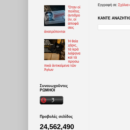
Εγγραφή σε:
Σχόλια
Ὅταν οἱ
πολῖτες
ἀντιδρο
ΚΑΝΤΕ ΑΝΑΖΗΤΗΣ
ῦν, οἱ
ἀποφά
σεις
ἀνατρέπονται
Ἡ θεία
χάρις,
τὰ ἱερὰ
λείψανα
καὶ τὰ
προσω
πικὰ ἀντικείμενα τῶν
Ἁγίων
Συνευωχοῦντες
ΡΩΜΗΟΙ
Προβολές σελίδος
24,562,490