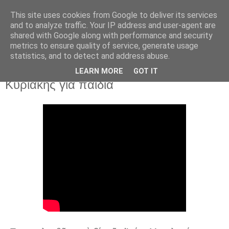
This site uses cookies from Google to deliver its services
and to analyze traffic. Your IP address and user-agent are
shared with Google along with performance and security
▼
metrics to ensure quality of service, generate usage
statistics, and to detect and address abuse.
7 Ιουλ 2024
Ὁ βίος τῆς Ἁγίας Μεγαλομάρτυρος
LEARN MORE
GOT IT
Κυριακῆς γιὰ παιδιὰ