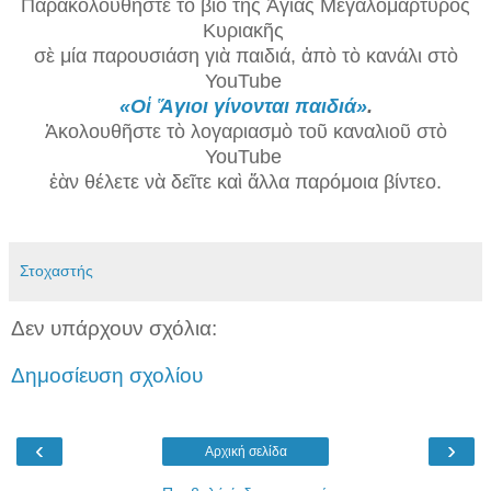
Παρακολουθῆστε τὸ βίο τῆς Ἁγίας Μεγαλομάρτυρος
Κυριακῆς
σὲ μία παρουσιάση γιὰ παιδιά, ἀπὸ τὸ κανάλι στὸ
YouTube
«Οἱ Ἅγιοι γίνονται παιδιά»
.
Ἀκολουθῆστε τὸ λογαριασμὸ τοῦ καναλιοῦ
στὸ
YouTube
ἐὰν θέλετε νὰ δεῖτε καὶ ἄλλα παρόμοια βίντεο.
Στοχαστής
Δεν υπάρχουν σχόλια:
Δημοσίευση σχολίου
‹
›
Αρχική σελίδα