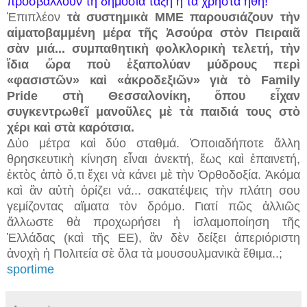
προσβάλλουν τὴ δημόσια τάξη ἢ τὰ χρηστὰ ἤθη!
Ἐπιπλέον
τὰ συστημικὰ ΜΜΕ παρουσιάζουν τὴν
αἱματοβαμμένη μέρα τῆς Ἀσούρα στὸν Πειραιᾶ
σὰν μιά... συμπαθητικὴ φολκλορικὴ τελετή, τὴν
ἴδια ὥρα ποὺ ἐξαπολύαν μύδρους περὶ
«φασιστῶν» καὶ «ἀκροδεξιῶν» γιὰ τὸ Family
Pride στὴ Θεσσαλονίκη, ὅπου εἶχαν
συγκεντρωθεῖ μανοῦλες μὲ τὰ παιδιά τους στὸ
χέρι καὶ στὰ καρότσια.
Δύο μέτρα καὶ δύο σταθμά. Ὁποιαδήποτε ἄλλη
θρησκευτικὴ κίνηση εἶναι ἀνεκτή, ἕως καὶ ἐπαινετή,
ἐκτὸς ἀπὸ ὅ,τι ἔχει νὰ κάνει μὲ τὴν Ὀρθοδοξία. Ἀκόμα
καὶ ἂν αὐτὴ ὁρίζει νά... σακατέψεις τὴν πλάτη σου
γεμίζοντας αἵματα τὸν δρόμο. Γιατί πῶς ἀλλιῶς
ἄλλωστε θὰ προχωρήσει ἡ ἰσλαμοποίηση τῆς
Ἑλλάδας (καὶ τῆς ΕΕ), ἂν δὲν δείξει ἀπεριόριστη
ἀνοχὴ ἡ Πολιτεία σὲ ὅλα τὰ μουσουλμανικὰ ἔθιμα..;
sportime