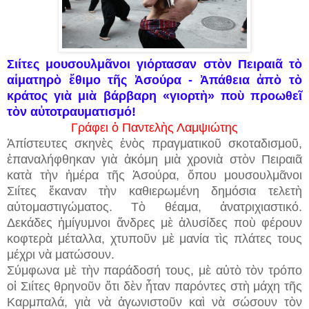
Σιίτες μουσουλμᾶνοι γιόρτασαν στὸν Πειραιᾶ τὸ
αἱματηρὸ ἔθιμο τῆς Ἀσούρα - Ἀπάθεια ἀπὸ τὸ
κράτος γιὰ μιὰ βάρβαρη «γιορτὴ» ποὺ προωθεῖ
τὸν αὐτοτραυματισμό!
Γράφει ὁ Παντελὴς Λαμψιώτης
Ἀπίστευτες σκηνὲς ἑνὸς πραγματικοῦ σκοταδισμοῦ,
ἐπαναλήφθηκαν γιὰ ἀκόμη μιὰ χρονιὰ στὸν Πειραιᾶ
κατὰ τὴν ἡμέρα τῆς Ἀσούρα, ὅπου μουσουλμᾶνοι
Σιίτες ἔκαναν τὴν καθιερωμένη δημόσια τελετὴ
αὐτομαστιγώματος. Τὸ θέαμα, ἀνατριχιαστικό.
Δεκάδες ἡμίγυμνοι ἄνδρες μὲ ἁλυσίδες ποὺ φέρουν
κοφτερὰ μέταλλα, χτυποῦν μὲ μανία τὶς πλάτες τους
μέχρι νὰ ματώσουν.
Σύμφωνα μὲ τὴν παράδοσή τους, μὲ αὐτὸ τὸν τρόπο
οἱ Σιίτες θρηνοῦν ὅτι δὲν ἦταν παρόντες στὴ μάχη τῆς
Καρμπαλά, γιὰ νὰ ἀγωνιστοῦν καὶ νὰ σώσουν τὸν