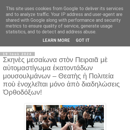
This site uses cookies from Google to deliver its services
and to analyze traffic. Your IP address and user-agent are
shared with Google along with performance and security
metrics to ensure quality of service, generate usage
statistics, and to detect and address abuse.
LEARN MORE
GOT IT
▼
19 Ιουλ 2024
Σκηνὲς μεσαίωνα στὸν Πειραιᾶ μὲ
αὐτομαστίγωμα ἑκατοντάδων
μουσουλμάνων – Θεατὴς ἡ Πολιτεία
ποὺ ἐνοχλεῖται μόνο ἀπὸ διαδηλώσεις
Ὀρθοδόξων!