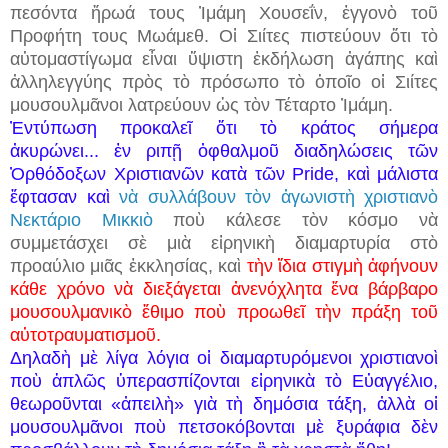
πεσόντα ἥρωά τους Ἰμάμη Χουσεΐν, ἐγγονὸ τοῦ
Προφήτη τους Μωάμεθ. Οἱ Σιίτες πιστεύουν ὅτι τὸ
αὐτομαστίγωμα εἶναι ὕψιστη ἐκδήλωση ἀγάπης καὶ
ἀλληλεγγύης πρὸς τὸ πρόσωπο τὸ ὁποῖο οἱ Σιίτες
μουσουλμᾶνοι λατρεύουν ὡς τὸν Τέταρτο Ἰμάμη.
Ἐντύπωση προκαλεῖ ὅτι τὸ κράτος σήμερα
ἀκυρώνει...
ἐν ριπῇ ὀφθαλμοῦ διαδηλώσεις τῶν
Ὀρθόδοξων Χριστιανῶν κατὰ τῶν Pride, καὶ μάλιστα
ἔφτασαν καὶ
νὰ συλλάβουν τὸν ἀγωνιστὴ χριστιανὸ
Νεκτάριο Μικκιὸ
ποὺ κάλεσε τὸν κόσμο νὰ
συμμετάσχει σὲ μιὰ εἰρηνικὴ διαμαρτυρία στὸ
προαύλιο μιᾶς ἐκκλησίας, καὶ
τὴν ἴδια στιγμὴ ἀφήνουν
κάθε χρόνο νὰ διεξάγεται ἀνενόχλητα ἕνα βάρβαρο
μουσουλμανικὸ ἔθιμο ποὺ προωθεῖ τὴν πράξη τοῦ
αὐτοτραυματισμοῦ.
Δηλαδὴ μὲ λίγα λόγια οἱ διαμαρτυρόμενοι χριστιανοὶ
ποὺ ἁπλῶς ὑπερασπίζονται εἰρηνικὰ τὸ Εὐαγγέλιο,
θεωροῦνται «ἀπειλὴ» γιὰ τὴ δημόσια τάξη, ἀλλὰ οἱ
μουσουλμᾶνοι ποὺ πετσοκόβονται μὲ ξυράφια δὲν