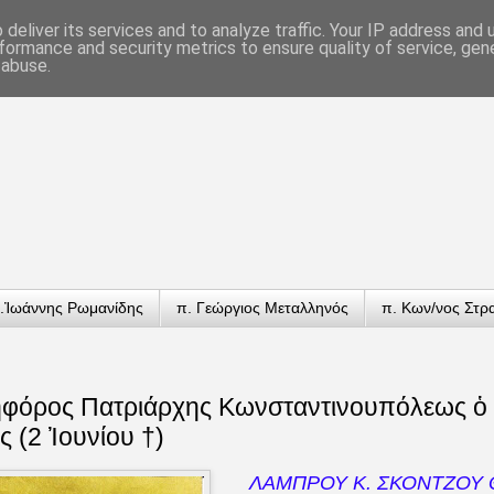
deliver its services and to analyze traffic. Your IP address and
formance and security metrics to ensure quality of service, ge
 abuse.
.Ἰωάννης Ρωμανίδης
π. Γεώργιος Μεταλληνός
π. Κων/νος Στρ
ηφόρος Πατριάρχης Κωνσταντινουπόλεως ὁ
 (2 Ἰουνίου †)
ΛΑΜΠΡΟΥ Κ. ΣΚΟΝΤΖΟΥ Θ