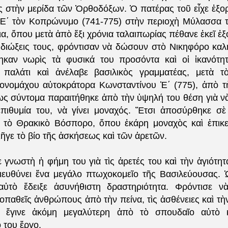
ς στὴν μερίδα τῶν Ὀρθοδόξων. Ὁ πατέρας τοῦ εἶχε ἐξορ
Ἐ΄ τὸν Κοπρώνυμο (741-775) στὴν περιοχὴ Μύλασσα τ
ια, ὅπου μετὰ ἀπὸ ἔξι χρόνια ταλαιπωρίας πέθανε ἐκεῖ ἐ
ς διώξεις τους, φρόντισαν νὰ δώσουν στὸ Νικηφόρο καλ
ηκαν νωρὶς τὰ φυσικά του προσόντα καὶ οἱ ἱκανότητ
 παλάτι καὶ ἀνέλαβε βασιλικὸς γραμματέας, μετὰ τ
κονομάχου αὐτοκράτορα Κωνσταντίνου Ἐ΄ (775), ἀπὸ τ
ς σύντομα παραιτήθηκε ἀπὸ τὴν ὑψηλή του θέση γιὰ νὰ
ἐπιθυμία του, νὰ γίνει μοναχός. Ἔτσι ἀποσύρθηκε σ
 τὸ Θρακικὸ Βόσπορο, ὅπου ἐκάρη μοναχὸς καὶ ἐπικ
ῆγε τὸ βίο τῆς ἀσκήσεως καὶ τῶν ἀρετῶν.
 γνωστὴ ἡ φήμη του γιὰ τὶς ἀρετές του καὶ τὴν ἁγιότητά
ιευθύνει ἕνα μεγάλο πτωχοκομεῖο τῆς Βασιλεύουσας. 
αὐτὸ ἔδειξε ἀσυνήθιστη δραστηριότητα. Φρόντισε νὰ
ιοπαθεῖς ἀνθρώπους ἀπὸ τὴν πείνα, τὶς ἀσθένειες καὶ τὴ
ἔγινε ἀκόμη μεγαλύτερη ἀπὸ τὸ σπουδαῖο αὐτὸ κ
 του ἔργο.