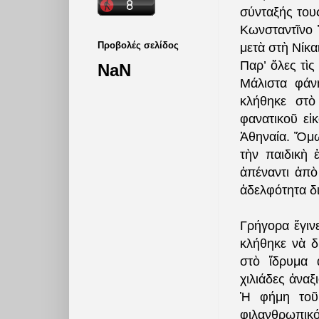
σύνταξής του
Κωνσταντῖνο 
Προβολές σελίδος
μετὰ στὴ Νίκα
Παρ’ ὅλες τὶ
NaN
Μάλιστα φάν
κλήθηκε στὸ
φανατικοῦ εἰ
Ἀθηναία. Ὅμω
τὴν παιδικὴ 
ἀπέναντι ἀπὸ
ἀδελφότητα δι
Γρήγορα ἔγινε
κλήθηκε νὰ δ
στὸ ἵδρυμα 
χιλιάδες ἀναξ
Ἡ φήμη τοῦ 
φιλανθρωπικό