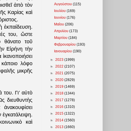
Αυγούστου
(115)
ισθεῖ ἀπὸ τὸν
Ιουλίου
(169)
ῆς Καρίας καὶ
Ιουνίου
(176)
ξόριστος.
Μαΐου
(206)
ὴ ἐκπαίδευση.
Απριλίου
(173)
ές του, ὥστε
Μαρτίου
(184)
ὸ θάνατο τοῦ
Φεβρουαρίου
(193)
ὴν Εἰρήνη τὴν
Ιανουαρίου
(190)
 ἱκανοποιήσει
►
2023
(1999)
ὲ κάποιο λόφο
►
2022
(2107)
εφαλῆς μικρῆς
►
2021
(2075)
►
2020
(2829)
►
2019
(1469)
 του. Γι’ αὐτὸ
►
2018
(1344)
Ὡς διευθυντὴς
►
2017
(1278)
 ἀνακουφίσει
►
2016
(1310)
►
2015
(1322)
ν ἐγκατάλειψη.
►
2014
(1560)
οινωνικὸ καὶ
►
2013
(1660)