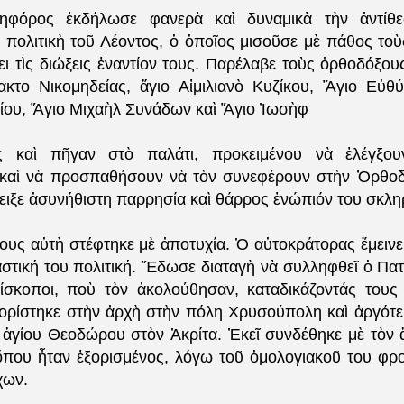
ηφόρος ἐκδήλωσε φανερὰ καὶ δυναμικὰ τὴν ἀντίθ
ὴ πολιτικὴ τοῦ Λέοντος, ὁ ὁποῖος μισοῦσε μὲ πάθος το
σει τὶς διώξεις ἐναντίον τους. Παρέλαβε τοὺς ὀρθοδόξο
κτο Νικομηδείας, ἅγιο Αἰμιλιανὸ Κυζίκου, Ἅγιο Εὐθ
ίου, Ἅγιο Μιχαὴλ Συνάδων καὶ Ἅγιο Ἰωσὴφ
ς καὶ πῆγαν στὸ παλάτι, προκειμένου νὰ ἐλέγξο
καὶ νὰ προσπαθήσουν νὰ τὸν συνεφέρουν στὴν Ὀρθοδ
ειξε ἀσυνήθιστη παρρησία καὶ θάρρος ἐνώπιόν του σκλ
ους αὐτὴ στέφτηκε μὲ ἀποτυχία. Ὁ αὐτοκράτορας ἔμεινε
στική του πολιτική. Ἔδωσε διαταγὴ νὰ συλληφθεῖ ὁ Πατ
ίσκοποι, ποὺ τὸν ἀκολούθησαν, καταδικάζοντάς τους
ορίστηκε στὴν ἀρχὴ στὴν πόλη Χρυσούπολη καὶ ἀργότ
 ἁγίου Θεοδώρου στὸν Ἀκρίτα. Ἐκεῖ συνδέθηκε μὲ τὸν
 ὅπου ἦταν ἐξορισμένος, λόγω τοῦ ὁμολογιακοῦ του φρ
χων.