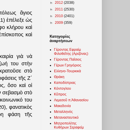
►
2012
(2038)
►
2011
(2530)
πόλεως ἅγιος
►
2010
(2401)
1) ἐπέλεξε ὡς
►
2009
(359)
φο κλήρου καὶ
ἐπίσκοπος καὶ
Κατηγορίες
ἀναρτήσεων
Γέροντας Εφραίμ
Φιλοθεΐτης (Αριζόνας)
αιρία γιὰ νὰ
Γέροντας Παΐσιος
 ζωή του στὴν
Γέρων Γρηγόριος
ικρατοῦσε στὸ
Ελληνο-Τουρκικὰ
Θράκη
φάσεις τῆς Ζ΄
Καποδίστριας
ς, ὅσο καὶ οἱ
Κόντογλου
αν σεβασμὸ στὸ
Κῦπρος
 κοινωνικό του
Λεμεσοῦ π.Ἀθανασίου
Μακεδονία
0), φανατικὸς
Μεταλληνός
ερη φάση τῆς
Μεταναστευτικό
Μητροπολίτης
Κυθήρων Σεραφείμ