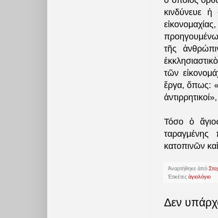
ὁ ὁποῖος ὄρθ
κινδύνευε ἡ
εἰκονομαχίας,
προηγουμένων
τῆς ἀνθρώπι
ἐκκλησιαστικ
τῶν εἰκονομ
ἔργα, ὅπως: 
ἀντιρρητικοί»
Τόσο ὁ ἅγιο
ταραγμένης 
κατοπινῶν κα
Ἀναρτήθηκε ἀπὸ
Στο
Ἐτικέτες
ἁγιολόγιο
Δεν υπάρχ