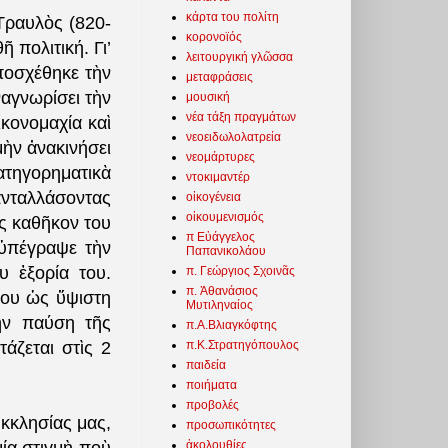
κάρτα του πολίτη
Τραυλὸς (820-
κορονοϊός
 πολιτική. Γι’
λειτουργική γλῶσσα
ποσχέθηκε τὴν
μεταφράσεις
αγνωρίσει τὴν
μουσική
νέα τάξη πραγμάτων
κονομαχία καὶ
νεοειδωλολατρεία
ὴν ἀνακινήσει
νεομάρτυρες
τηγορηματικὰ
ντοκιμαντέρ
ἀνταλλάσοντας
οἰκογένεια
οἰκουμενισμός
ς καθῆκον του
π Εὐάγγελος
 ὑπέγραψε τὴν
Παπανικολάου
υ ἐξορία του.
π. Γεώργιος Σχοινᾶς
π. Ἀθανάσιος
του ὡς ὕψιστη
Μυτιληναίος
τὴν παύση τῆς
π.Α.Βλιαγκόφτης
π.Κ.Στρατηγόπουλος
άζεται στὶς 2
παιδεία
ποιήματα
προβολές
κκλησίας μας,
προσωπικότητες
ἀκολουθίες