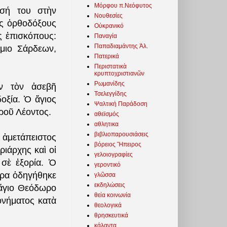
Μόρφου π.Νεόφυτος
εσή του στὴν
Νουθεσίες
ὺς ὀρθοδόξους
Οὐκρανικό
υς ἐπισκόπους:
Παναγία
Παπαδιαμάντης Ἀλ.
ύμιο Σάρδεων,
Πατερικά
Περιστατικὰ
κρυπτοχριστιανῶν
Ρωμανίδης
υν τὸν ἀσεβῆ
Τσελεγγίδης
οξία. Ὁ ἅγιος
Ψαλτική Παράδοση
ηροῦ Λέοντος.
αθεϊσμός
αθλητικα
βιβλιοπαρουσιάσεις
 ἀμετάπειστος
βόρειος Ἤπειρος
ριάρχης καὶ οἱ
γελοιογραφίες
 σὲ ἐξορία. Ὁ
γεροντικό
ερα ὁδηγήθηκε
γλῶσσα
εκδηλώσεις
 ἅγιο Θεόδωρο
θεία κοινωνία
ονήματος κατὰ
θεολογικά
θρησκευτικά
κάλαντα