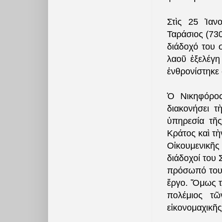
Στὶς 25 Ἰαν
Ταράσιος (73
διάδοχό του 
λαοῦ ἐξελέγη
ἐνθρονίστηκε 
Ὁ Νικηφόρος
διακονήσει τ
ὑπηρεσία τῆς
Κράτος καὶ τ
Οἰκουμενικῆς
διάδοχοί του 
πρόσωπό του κ
ἔργο. Ὅμως τ
πολέμιος τῶ
εἰκονομαχικῆ