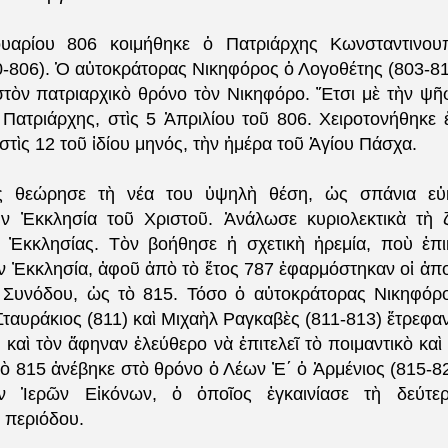
ουαρίου 806 κοιμήθηκε ὁ Πατριάρχης Κωνσταντινου
0-806). Ὁ αὐτοκράτορας Νικηφόρος ὁ Λογοθέτης (803-81
στὸν πατριαρχικὸ θρόνο τὸν Νικηφόρο. Ἔτσι μὲ τὴν ψῆ
 Πατριάρχης, στὶς 5 Ἀπριλίου τοῦ 806. Χειροτονήθηκε 
στὶς 12 τοῦ ἰδίου μηνός, τὴν ἡμέρα τοῦ Ἁγίου Πάσχα.
 θεώρησε τὴ νέα του ὑψηλὴ θέση, ὡς σπάνια εὐκ
ὴν Ἐκκλησία τοῦ Χριστοῦ. Ἀνάλωσε κυριολεκτικὰ τὴ
 Ἐκκλησίας. Τὸν βοήθησε ἡ σχετικὴ ἠρεμία, ποὺ ἐπ
ὴν Ἐκκλησία, ἀφοῦ ἀπὸ τὸ ἔτος 787 ἐφαρμόστηκαν οἱ ἀπο
 Συνόδου, ὡς τὸ 815. Τόσο ὁ αὐτοκράτορας Νικηφόρο
Σταυράκιος (811) καὶ Μιχαὴλ Ραγκαβὲς (811-813) ἔτρεφ
αὶ τὸν ἄφηναν ἐλεύθερο νὰ ἐπιτελεῖ τὸ ποιμαντικὸ καὶ
ὸ 815 ἀνέβηκε στὸ θρόνο ὁ Λέων Ἐ΄ ὁ Ἀρμένιος (815-82
ν Ἱερῶν Εἰκόνων, ὁ ὁποῖος ἐγκαινίασε τὴ δεύτ
ς περιόδου.