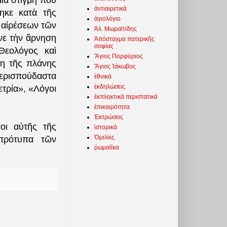
ία στιγμὴ ποὺ
ἀντιαιρετικά
ηκε κατὰ τῆς
ἁγιολόγιο
ν αἱρέσεων τῶν
Ἀλ. Μωραϊτίδης
νε τὴν ἄρνηση
Ἀπόσταγμα πατερικῆς
σοφίας
Θεολόγος καὶ
Ἅγιος Πορφύριος
ση τῆς πλάνης
Ἅγιος Ἰάκωβος
ερισπούδαστα
ἐθνικὰ
ἐκδηλώσεις
τρία», «Λόγοι
ἐκπληκτικά περιστατικά
ἐπικαιρότητα
Ἐκτρώσεις
οι αὐτῆς τῆς
ἱστορικά
Ὁμιλίες
 πρότυπα τῶν
ῥωμαίϊκα