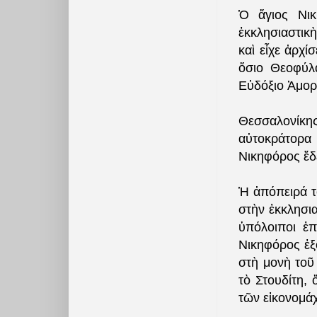
Ὁ ἅγιος Νικ
ἐκκλησιαστικ
καὶ εἶχε ἀρχί
ὅσιο Θεοφύλα
Εὐδόξιο Ἀμορ
Θεσσαλονίκη
αὐτοκράτορα 
Νικηφόρος ἔδ
Ἡ ἀπόπειρά τ
στὴν ἐκκλησια
ὑπόλοιποι ἐπ
Νικηφόρος ἐξ
στὴ μονὴ τοῦ
τὸ Στουδίτη,
τῶν εἰκονομά