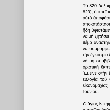
Τὸ 820 δολοφ
829), ὁ ὁποῖο
αὐτὸ ἀποφάσι
ἀποκατάστασή
ἤδη ὑφιστάμε
νὰ μὴ ζητήσε
θέμα ἀναστη
νὰ συμμορφωθ
τὴν ἐγκόσμια
νὰ μὴ συμβιβ
ὁριστικὴ ἔκπ
Ἔμεινε στὴν 
εὐλογία τοῦ 
εἰκονομαχίας
Ἰουνίου.
Ὁ ἅγιος Νικη