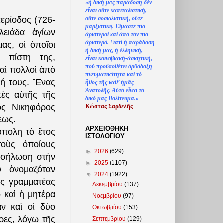
«
ἡ
δική μας παράδοση δ
ὲ
ν
ε
ἶ
ναι ο
ὔ
τε καπιταλιστική,
ο
ὔ
τε σοσιαλιστική, ο
ὔ
τε
ερίοδος (726-
μαρξιστική. Ε
ἴ
μαστε πι
ὸ
λειάδα ἁγίων
ἀ
ριστερο
ὶ
κα
ὶ
ἀ
π
ὸ
τ
ὸ
ν πι
ὸ
ἀ
ριστερό. Γιατί
ἡ
παράδοση
ας, οἱ ὁποῖοι
ἡ
δική μας,
ἡ
ἑ
λληνική,
 πίστη της,
ε
ἶ
ναι κοινοβιακ
ὴ
-
ἀ
σκητική,
πο
ὺ
προϋποθέτει
ὀ
ρθόδοξη
αὶ πολλοὶ ἀπὸ
πνευματικότητα κα
ὶ
τ
ὸ
ωή τους. Ἕνας
ἦ
θος τ
ῆ
ς καθ’
ἠ
μ
ᾶ
ς
Ἀ
νατολ
ῆ
ς. Α
ὐ
τ
ὸ
ε
ἶ
ναι τ
ὸ
ὲς αὐτῆς τῆς
δικό μας Πολίτευμα.»
ος Νικηφόρος
Κώστας Σαρδελ
ῆ
ς
εως.
ΑΡΧΕΙΟΘΗΚΗ
ύπολη τὸ ἔτος
ΙΣΤΟΛΟΓΙΟΥ
τοὺς ὁποίους
►
2026
(629)
ροσήλωση στὴν
►
2025
(1107)
 ὀνομαζόταν
▼
2024
(1922)
ὸς γραμματέας
Δεκεμβρίου
(137)
ο καὶ ἡ μητέρα
Νοεμβρίου
(97)
αν καὶ οἱ δύο
Οκτωβρίου
(153)
ρες, λόγω τῆς
Σεπτεμβρίου
(129)