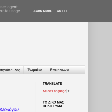
 user-agent
nerate usage
LEARN MORE
GOT IT
ατηγόπουλος
Ῥωμαίικο
Ἐπικοινωνία
TRANSLATΕ
Select Language
▼
ΤΟ ΔΙΚΟ ΜΑΣ
ΠΟΛΙΤΕΥΜΑ...
εολόγου –