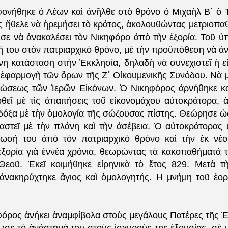
ονήθηκε ὁ Λέων καὶ ἀνῆλθε στὸ θρόνο ὁ Μιχαὴλ Β΄ ὁ 
ς ἤθελε νὰ ἠρεμήσει τὸ κράτος, ἀκολουθώντας μετριοπαθῆ
σε νὰ ἀνακαλέσει τὸν Νικηφόρο ἀπὸ τὴν ἐξορία. Τοῦ ὑ
 του στὸν πατριαρχικὸ θρόνο, μὲ τὴν προϋπόθεση νὰ ἀν
νη κατάσταση στὴν Ἐκκλησία, δηλαδὴ νὰ συνεχιστεῖ ἡ εἰ
ι ἐφαρμογὴ τῶν ὅρων τῆς Ζ΄ Οἰκουμενικῆς Συνόδου. Νὰ μ
λώσεως τῶν Ἱερῶν Εἰκόνων. Ὁ Νικηφόρος ἀρνήθηκε κα
εῖ μὲ τὶς ἀπαιτήσεις τοῦ εἰκονομάχου αὐτοκράτορα, 
 δόξα μὲ τὴν ὁμολογία τῆς σώζουσας πίστης. Θεώρησε ὡ
αστεῖ μὲ τὴν πλάνη καὶ τὴν ἀσέβεια. Ὁ αὐτοκράτορας
τωσή του ἀπὸ τὸν πατριαρχικὸ θρόνο καὶ τὴν ἐκ νέο
ἐξορία γιὰ ἐννέα χρόνια, θεωρώντας τὰ κακοπαθήματά 
Θεοῦ. Ἐκεῖ κοιμήθηκε εἰρηνικὰ τὸ ἔτος 829. Μετὰ 
 ἀνακηρύχτηκε ἅγιος καὶ ὁμολογητής. Η μνήμη τοῦ ἑορτ
φόρος ἀνήκει ἀναμφίβολα στοὺς μεγάλους Πατέρες τῆς Ἐ