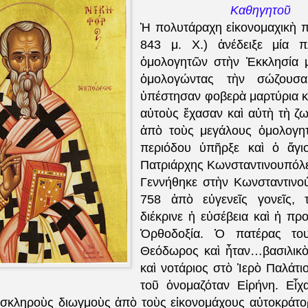
Καθηγητοῦ
Ἡ πολυτάραχη εἰκονομαχικὴ π
843 μ. Χ.) ἀνέδειξε μία π
ὁμολογητῶν στὴν Ἐκκλησία μ
ὁμολογώντας τὴν σώζουσα
ὑπέστησαν φοβερὰ μαρτύρια κ
αὐτοὺς ἔχασαν καὶ αὐτὴ τὴ ζ
ἀπὸ τοὺς μεγάλους ὁμολογητ
περιόδου ὑπῆρξε καὶ ὁ ἅγι
Πατριάρχης Κωνσταντινουπόλ
Γεννήθηκε στὴν Κωνσταντινο
758 ἀπὸ εὐγενεῖς γονεῖς, 
διέκρινε ἡ εὐσέβεια καὶ ἡ π
Ὀρθοδοξία. Ὁ πατέρας του
Θεόδωρος καὶ ἦταν…
βασιλικ
καὶ νοτάριος στὸ Ἱερὸ Παλάτι
τοῦ ὀνομαζόταν Εἰρήνη. Εἶχ
 σκληροὺς διωγμοὺς ἀπὸ τοὺς εἰκονομάχους αὐτοκράτο