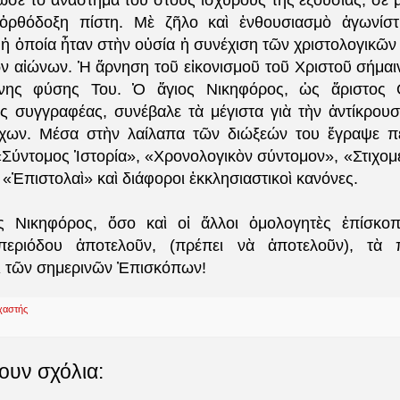
ωσε τὸ ἀνάστημά του στοὺς ἰσχυρούς της ἐξουσίας, σὲ μ
 ὀρθόδοξη πίστη. Μὲ ζῆλο καὶ ἐνθουσιασμὸ ἀγωνίστ
 ἡ ὁποία ἦταν στὴν οὐσία ἡ συνέχιση τῶν χριστολογικῶ
 αἰώνων. Ἡ ἄρνηση τοῦ εἰκονισμοῦ τοῦ Χριστοῦ σήμαι
νης φύσης Του. Ὁ ἅγιος Νικηφόρος, ὡς ἄριστος 
ὸς συγγραφέας, συνέβαλε τὰ μέγιστα γιὰ τὴν ἀντίκρου
άχων. Μέσα στὴν λαίλαπα τῶν διώξεών του ἔγραψε π
«Σύντομος Ἱστορία», «Χρονολογικὸν σύντομον», «Στιχομε
, «Ἐπιστολαὶ» καὶ διάφοροι ἐκκλησιαστικοὶ κανόνες.
ς Νικηφόρος, ὅσο καὶ οἱ ἄλλοι ὁμολογητὲς ἐπίσκοπ
περιόδου ἀποτελοῦν, (πρέπει νὰ ἀποτελοῦν), τὰ
ὶ τῶν σημερινῶν Ἐπισκόπων!
χαστής
ουν σχόλια: