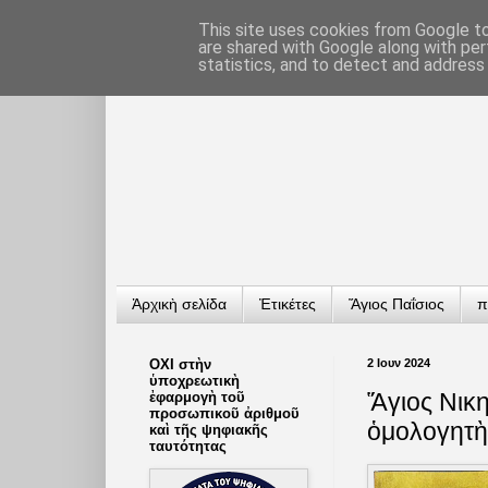
This site uses cookies from Google to 
are shared with Google along with per
statistics, and to detect and address
Ἀρχικὴ σελίδα
Ἐτικέτες
Ἅγιος Παΐσιος
π
ΟΧΙ στὴν
2 Ιουν 2024
ὑποχρεωτικὴ
Ἅγιος Νικ
ἐφαρμογὴ τοῦ
προσωπικοῦ ἀριθμοῦ
ὁμολογητὴς
καὶ τῆς ψηφιακῆς
ταυτότητας