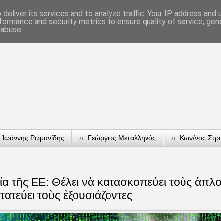
deliver its services and to analyze traffic. Your IP address and
formance and security metrics to ensure quality of service, ge
 abuse.
.Ἰωάννης Ρωμανίδης
π. Γεώργιος Μεταλληνός
π. Κων/νος Στρ
α τῆς ΕΕ: Θέλει νὰ κατασκοπεύει τοὺς ἁπλο
ατεύει τοὺς ἐξουσιάζοντες