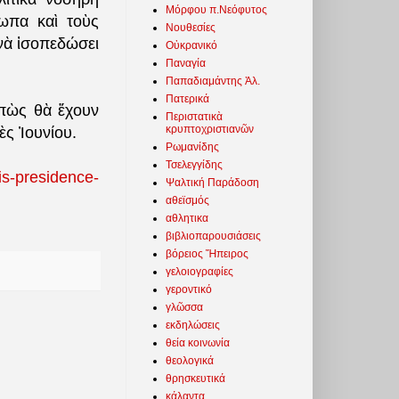
Μόρφου π.Νεόφυτος
ωπα καὶ τοὺς
Νουθεσίες
 νὰ ἰσοπεδώσει
Οὐκρανικό
Παναγία
Παπαδιαμάντης Ἀλ.
Πατερικά
 πὼς θὰ ἔχουν
Περιστατικὰ
κρυπτοχριστιανῶν
ὲς Ἰουνίου.
Ρωμανίδης
Τσελεγγίδης
is-presidence-
Ψαλτική Παράδοση
αθεϊσμός
αθλητικα
βιβλιοπαρουσιάσεις
βόρειος Ἤπειρος
γελοιογραφίες
γεροντικό
γλῶσσα
εκδηλώσεις
θεία κοινωνία
θεολογικά
θρησκευτικά
κάλαντα