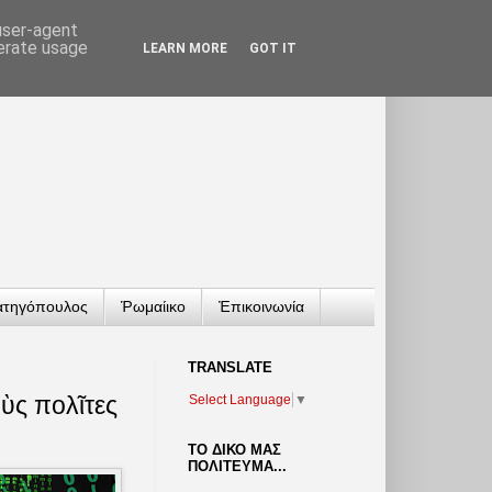
 user-agent
nerate usage
LEARN MORE
GOT IT
ατηγόπουλος
Ῥωμαίικο
Ἐπικοινωνία
TRANSLATΕ
ὺς πολῖτες
Select Language
▼
ΤΟ ΔΙΚΟ ΜΑΣ
ΠΟΛΙΤΕΥΜΑ...