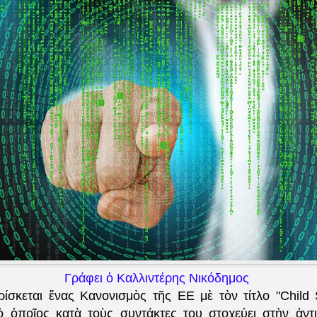
Γράφει ὁ Καλλιντέρης Νικόδημος
ρίσκεται ἕνας Κανονισμὸς τῆς ΕΕ μὲ τὸν τίτλο "Child
 ὁ ὁποῖος κατὰ τοὺς συντάκτες του στοχεύει στὴν ἀντ