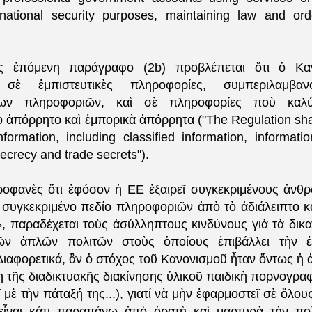
 national security purposes, maintaining law and orde
ς ἑπόμενη παράγραφο (2b) προβλέπεται ὅτι ὁ Κα
ι σὲ ἐμπιστευτικὲς πληροφορίες, συμπεριλαμβα
ένων πληροφοριῶν, καὶ σὲ πληροφορίες ποὺ καλύ
 ἀπόρρητο καὶ ἐμπορικὰ ἀπόρρητα ("The Regulation shal
information, including classified information, informat
secrecy and trade secrets").
ροφανὲς ὅτι ἐφόσον ἡ ΕΕ ἐξαιρεῖ συγκεκριμένους ἀνθ
 συγκεκριμένο πεδίο πληροφοριῶν ἀπὸ τὸ ἀδιάλειπτο κ
, παραδέχεται τοὺς ἀσύλληπτους κινδύνους γιὰ τὰ δικαι
τῶν ἁπλῶν πολιτῶν στοὺς ὁποίους ἐπιβάλλει τὴν 
ιαφορετικά, ἂν ὁ στόχος τοῦ Κανονισμοῦ ἦταν ὄντως ἡ 
τῆς διαδικτυακῆς διακίνησης ὑλικοῦ παιδικὴ πορνογραφ
μὲ τὴν πάταξή της...), γιατί νὰ μὴν ἐφαρμοστεῖ σὲ ὅλου
εἶναι κάτι παραπάνω ἀπὸ ὁρατὴ καὶ μαρτυρὰ τὴν πολ