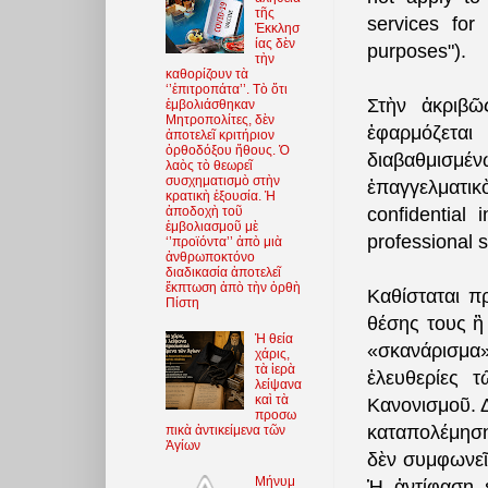
τῆς
services for
Ἐκκλησ
ίας δὲν
purposes").
τὴν
καθορίζουν τὰ
‘’ἐπιτροπάτα’’. Τὸ ὅτι
Στὴν ἀκριβῶ
ἐμβολιάσθηκαν
Μητροπολίτες, δὲν
ἐφαρμόζετα
ἀποτελεῖ κριτήριον
ὀρθοδόξου ἤθους. Ὁ
διαβαθμισμ
λαὸς τὸ θεωρεῖ
συσχηματισμὸ στὴν
ἐπαγγελματικὸ
κρατικὴ ἐξουσία. Ἡ
ἀποδοχὴ τοῦ
confidential 
ἐμβολιασμοῦ μὲ
professional 
‘’προϊόντα’’ ἀπὸ μιὰ
ἀνθρωποκτόνο
διαδικασία ἀποτελεῖ
ἔκπτωση ἀπὸ τὴν ὀρθὴ
Καθίσταται π
Πίστη
θέσης τους ἢ
Ἡ θεία
«σκανάρισμα»
χάρις,
τὰ ἱερὰ
ἐλευθερίες 
λείψανα
καὶ τὰ
Κανονισμοῦ. Δ
προσω
καταπολέμηση 
πικὰ ἀντικείμενα τῶν
Ἁγίων
δὲν συμφωνεῖ 
Μήνυμ
Ἡ ἀντίφαση 