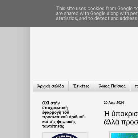
This site uses cookies from Google to 
are shared with Google along with per
statistics, and to detect and address
Ἀρχικὴ σελίδα
Ἐτικέτες
Ἅγιος Παΐσιος
π
ΟΧΙ στὴν
20 Απρ 2024
ὑποχρεωτικὴ
Ἡ ὑποκρισί
ἐφαρμογὴ τοῦ
προσωπικοῦ ἀριθμοῦ
ἀλλὰ προστ
καὶ τῆς ψηφιακῆς
ταυτότητας