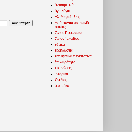
ἀντιαιρετικά
ἁγιολόγιο
Ἀλ. Μωραϊτίδης
Ἀπόσταγμα πατερικῆς
σοφίας
Ἅγιος Πορφύριος
Ἅγιος Ἰάκωβος
ἐθνικὰ
ἐκδηλώσεις
ἐκπληκτικά περιστατικά
ἐπικαιρότητα
Ἐκτρώσεις
ἱστορικά
Ὁμιλίες
ῥωμαίϊκα