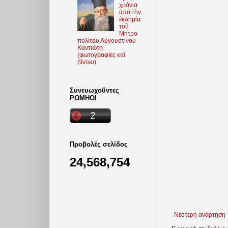
χρόνια
ἀπὸ τὴν
ἐκδημία
τοῦ
Μητρο
πολίτου Αὐγουστίνου
Καντιώτη
(φωτoγραφίες καὶ
βίντεο)
Συνευωχοῦντες
ΡΩΜΗΟΙ
Προβολές σελίδος
24,568,754
Νεότερη ανάρτηση