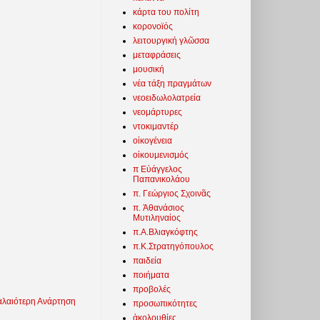
κάρτα του πολίτη
κορονοϊός
λειτουργική γλῶσσα
μεταφράσεις
μουσική
νέα τάξη πραγμάτων
νεοειδωλολατρεία
νεομάρτυρες
ντοκιμαντέρ
οἰκογένεια
οἰκουμενισμός
π Εὐάγγελος
Παπανικολάου
π. Γεώργιος Σχοινᾶς
π. Ἀθανάσιος
Μυτιληναίος
π.Α.Βλιαγκόφτης
π.Κ.Στρατηγόπουλος
παιδεία
ποιήματα
προβολές
λαιότερη Ανάρτηση
προσωπικότητες
ἀκολουθίες