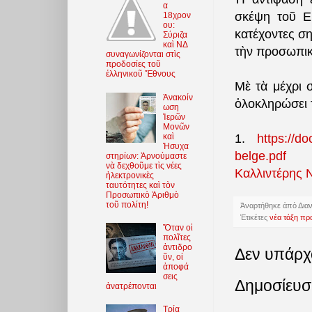
α
σκέψη τοῦ Ε
18χρον
ου:
κατέχοντες ση
Σύριζα
καὶ ΝΔ
τὴν προσωπικ
συναγωνίζονται στὶς
προδοσίες τοῦ
ἑλληνικοῦ Ἔθνους
Μὲ τὰ μέχρι 
Ἀνακοίν
ὁλοκληρώσει τ
ωση
Ἱερῶν
Μονῶν
καὶ
1.
https://d
Ἡσυχα
belge.pdf
στηρίων: Ἀρνούμαστε
νὰ δεχθοῦμε τὶς νέες
Καλλιντέρης 
ἠλεκτρονικὲς
ταυτότητες καὶ τὸν
Προσωπικὸ Ἀριθμὸ
τοῦ πολίτη!
Ἀναρτήθηκε ἀπὸ
Δια
Ἐτικέτες
νέα τάξη π
Ὅταν οἱ
πολῖτες
ἀντιδρο
Δεν υπάρχ
ῦν, οἱ
ἀποφά
σεις
Δημοσίευσ
ἀνατρέπονται
Τρία