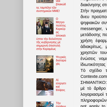
νέα
διακίνησης σ
βλακώδ
ης ταμπέλα τῶν
Στὴν πραγματ
συστημικῶν ΜΜΕ!
ἄνευ προϋπο
O
ψηφιακῶν συνο
Μητρο
πολίτης
messenger, 
Κερκύρ
ας
μετάδοσης πα
ἀποκαλ
ύπτει τὴν δολιότητα
χρήση ἐφαρμ
τῆς κυβέρνησης μὲ
σημερινὴ ἐπιστολὴ
ἀδιακρίτως, 
στὴν Κεραμέως
χρηστῶν του
Ψυχικὲς
ἑνώσεις νομ
διαταρα
χὲς
ἰδιωτικότητας
Τὸ σχέδιο τ
Contexte.co
Αἱ
ΣΗΜΑΝΤΙΚΟ
εὐεργετι
καί
μὲ τὸ ἄρθρο 
θλίψεις
λογαριασμοὶ
πληροφοριῶν,
Τὴν
not apply to
ἀλήθεια