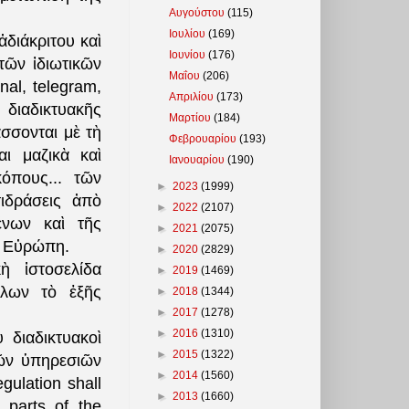
Αυγούστου
(115)
Ιουλίου
(169)
διάκριτου καὶ
Ιουνίου
(176)
ῶν ἰδιωτικῶν
Μαΐου
(206)
nal, telegram,
Απριλίου
(173)
διαδικτυακῆς
Μαρτίου
(184)
σσονται μὲ τὴ
Φεβρουαρίου
(193)
ι μαζικὰ καὶ
Ιανουαρίου
(190)
όπους...
τῶν
►
2023
(1999)
ιδράσεις ἀπὸ
►
2022
(2107)
ένων καὶ τῆς
►
2021
(2075)
ὴν Εὐρώπη.
►
2020
(2829)
ὴ ἱστοσελίδα
►
2019
(1469)
λλων τὸ ἑξῆς
►
2018
(1344)
►
2017
(1278)
►
2016
(1310)
 διαδικτυακοὶ
►
2015
(1322)
ῶν ὑπηρεσιῶν
►
2014
(1560)
ulation shall
►
2013
(1660)
 parts of the