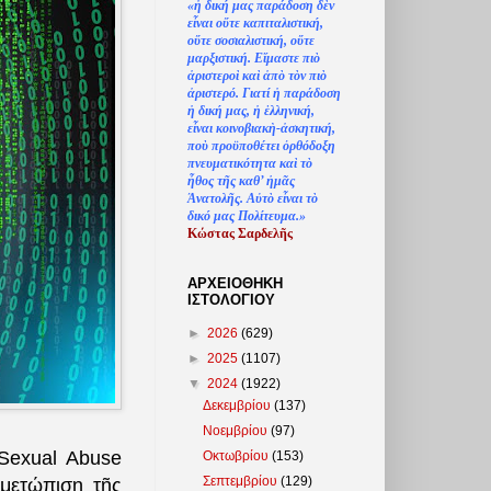
«
ἡ
δική μας παράδοση δ
ὲ
ν
ε
ἶ
ναι ο
ὔ
τε καπιταλιστική,
ο
ὔ
τε σοσιαλιστική, ο
ὔ
τε
μαρξιστική. Ε
ἴ
μαστε πι
ὸ
ἀ
ριστερο
ὶ
κα
ὶ
ἀ
π
ὸ
τ
ὸ
ν πι
ὸ
ἀ
ριστερό. Γιατί
ἡ
παράδοση
ἡ
δική μας,
ἡ
ἑ
λληνική,
ε
ἶ
ναι κοινοβιακ
ὴ
-
ἀ
σκητική,
πο
ὺ
προϋποθέτει
ὀ
ρθόδοξη
πνευματικότητα κα
ὶ
τ
ὸ
ἦ
θος τ
ῆ
ς καθ’
ἠ
μ
ᾶ
ς
Ἀ
νατολ
ῆ
ς. Α
ὐ
τ
ὸ
ε
ἶ
ναι τ
ὸ
δικό μας Πολίτευμα.»
Κώστας Σαρδελ
ῆ
ς
ΑΡΧΕΙΟΘΗΚΗ
ΙΣΤΟΛΟΓΙΟΥ
►
2026
(629)
►
2025
(1107)
▼
2024
(1922)
Δεκεμβρίου
(137)
Νοεμβρίου
(97)
 Sexual Abuse
Οκτωβρίου
(153)
Σεπτεμβρίου
(129)
ιμετώπιση τῆς