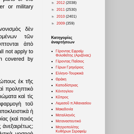
►
2012
(2038)
r or military
►
2011
(2530)
►
2010
(2401)
►
2009
(359)
νονισμὸς δὲν
νομένων τῶν
Κατηγορίες
ἀναρτήσεων
πτονται ἀπὸ
l not apply to
Γέροντας Εφραίμ
Φιλοθεΐτης (Αριζόνας)
ion covered by
Γέροντας Παΐσιος
Γέρων Γρηγόριος
Ελληνο-Τουρκικὰ
Θράκη
ρώπους ἐκ τῆς
Καποδίστριας
αὶ προληπτικὸ
Κόντογλου
ώματα καὶ τὶς
Κῦπρος
ἐφαρμογὴ τοῦ
Λεμεσοῦ π.Ἀθανασίου
Μακεδονία
ἀποκλειστικὰ ἡ
Μεταλληνός
ίας (καὶ ποιός
Μεταναστευτικό
ς ἀνεξαιρέτως;
Μητροπολίτης
Κυθήρων Σεραφείμ
ιτικὰ νοσηρὴ