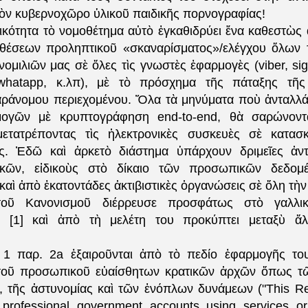
τὸν κυβερνοχῶρο ὑλικοῦ παιδικῆς πορνογραφίας!
ικότητα τὸ νομοθέτημα αὐτὸ ἐγκαθιδρύει ἕνα καθεστὼς ἀ
θέσεων προληπτικοῦ «σκαναρίσματος»/ελέγχου ὅλων τ
μιλιῶν μας σὲ ὅλες τὶς γνωστὲς ἐφαρμογὲς (viber, sig
whatapp, κ.λπ), μὲ τὸ πρόσχημα τῆς πάταξης τῆς 
ράνομου περιεχομένου. Ὅλα τὰ μηνύματα ποὺ ἀνταλλά
ογῶν μὲ κρυπτογράφηση end-to-end, θὰ σαρώνοντα
μετατρέποντας τὶς ἠλεκτρονικὲς συσκευὲς σὲ κατασκ
ς. Ἐδῶ καὶ ἀρκετὸ διάστημα ὑπάρχουν δριμεῖες ἀντ
ικῶν, εἰδικοὺς στὸ δίκαιο τῶν προσωπικῶν δεδομ
 καὶ ἀπὸ ἑκατοντάδες ἀκτιβιστικὲς ὀργανώσεις σὲ ὅλη τ
οῦ Κανονισμοῦ διέρρευσε προσφάτως στὸ γαλλικ
m [1] καὶ ἀπὸ τὴ μελέτη του προκύπτει μεταξὺ ἄ
:
1 παρ. 2a ἐξαιροῦνται ἀπὸ τὸ πεδίο ἐφαρμογῆς του
 τοῦ προσωπικοῦ εὐαίσθητων κρατικῶν ἀρχῶν ὅπως τ
 τῆς ἀστυνομίας καὶ τῶν ἐνόπλων δυνάμεων ("This Reg
 professional government accounts using services or