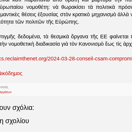
ὐρωπαίου νομοθέτη: νὰ θωρακίσει τὰ πολιτικὰ πρόσ
μαντικὲς θέσεις ἐξουσίας στὸν κρατικὸ μηχανισμὸ ἀλλὰ
ότητα τῶν πολιτῶν τῆς Εὐρώπης.
στιγμῆς δεδομένα, τὰ θεσμικὰ ὄργανα τῆς ΕΕ φαίνεται
ὴν νομοθετικὴ διαδικασία γιὰ τὸν Κανονισμὸ ἕως τὶς ἀρχ
ocs.reclaimthenet.org/2024-03-28-conseil-csam-comprom
Νικόδημος
νοητής
ραγμάτων
ουν σχόλια:
η σχολίου