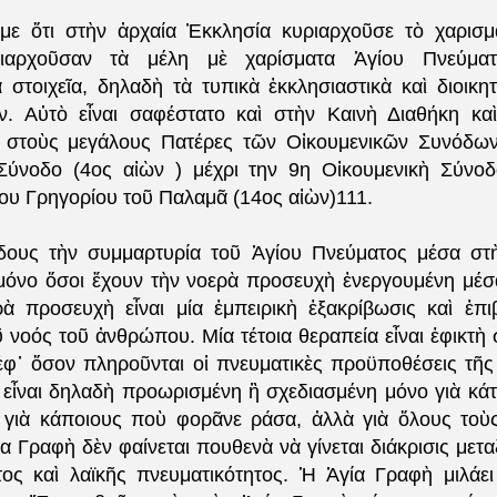
ε ὅτι στὴν ἀρχαία Ἐκκλησία κυριαρχοῦσε τὸ χαρισμα
ριαρχοῦσαν τὰ μέλη μὲ χαρίσματα Ἁγίου Πνεύματ
ὰ στοιχεῖα, δηλαδὴ τὰ τυπικὰ ἐκκλησιαστικὰ καὶ διοικη
. Αὐτὸ εἶναι σαφέστατο καὶ στὴν Καινὴ Διαθήκη κα
ὶ στοὺς μεγάλους Πατέρες τῶν Οἰκουμενικῶν Συνόδων
Σύνοδο (4ος αἰὼν ) μέχρι την 9η Οἰκουμενικὴ Σύνο
ίου Γρηγορίου τοῦ Παλαμᾶ (14ος αἰὼν)111.
δους τὴν συμμαρτυρία τοῦ Ἁγίου Πνεύματος μέσα στ
μόνο ὅσοι ἔχουν τὴν νοερὰ προσευχὴ ἐνεργουμένη μέσ
ὰ προσευχὴ εἶναι μία ἐμπειρικὴ ἐξακρίβωσις καὶ ἐπι
 νοός τοῦ ἀνθρώπου. Μία τέτοια θεραπεία εἶναι ἐφικτὴ
φ᾿ ὅσον πληροῦνται οἱ πνευματικὲς προϋποθέσεις τῆς
 εἶναι δηλαδὴ προωρισμένη ἢ σχεδιασμένη μόνο γιὰ κάτ
 γιὰ κάποιους ποὺ φορᾶνε ράσα, ἀλλὰ γιὰ ὅλους τοὺ
ία Γραφὴ δὲν φαίνεται πουθενὰ νὰ γίνεται διάκρισις μετ
τος καὶ λαϊκῆς πνευματικότητος. Ἡ Ἁγία Γραφὴ μιλάει