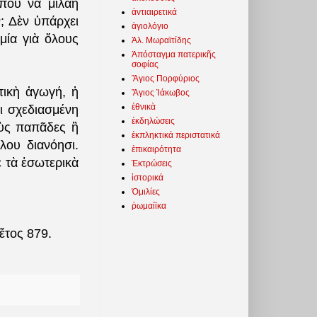
ποὺ νὰ μιλάη
ἀντιαιρετικά
; Δὲν ὑπάρχει
ἁγιολόγιο
μία γιὰ ὅλους
Ἀλ. Μωραϊτίδης
Ἀπόσταγμα πατερικῆς
σοφίας
Ἅγιος Πορφύριος
τικὴ ἀγωγή, ἡ
Ἅγιος Ἰάκωβος
ἐθνικὰ
ι σχεδιασμένη
ἐκδηλώσεις
οὺς παπᾶδες ἢ
ἐκπληκτικά περιστατικά
λου διανόησι.
ἐπικαιρότητα
ὲ τὰ ἐσωτερικὰ
Ἐκτρώσεις
ἱστορικά
Ὁμιλίες
ῥωμαίϊκα
ἔτος 879.