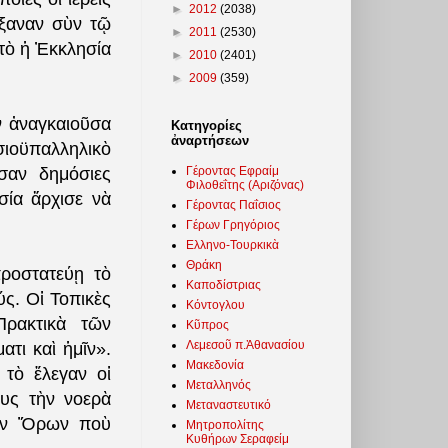
►
2012
(2038)
ὔξαναν σὺν τῷ
►
2011
(2530)
ὐτὸ ἡ Ἐκκλησία
►
2010
(2401)
►
2009
(359)
ν ἀναγκαιοῦσα
Κατηγορίες
ἀναρτήσεων
ιοϋπαλληλικὸ
Γέροντας Εφραίμ
σαν δημόσιες
Φιλοθεΐτης (Αριζόνας)
σία ἄρχισε νὰ
Γέροντας Παΐσιος
Γέρων Γρηγόριος
Ελληνο-Τουρκικὰ
Θράκη
ροστατεύῃ τὸ
Καποδίστριας
ύς. Οἱ Τοπικὲς
Κόντογλου
Πρακτικὰ τῶν
Κῦπρος
Λεμεσοῦ π.Ἀθανασίου
τι καὶ ἡμῖν».
Μακεδονία
 τὸ ἔλεγαν οἱ
Μεταλληνός
ους τὴν νοερὰ
Μεταναστευτικό
τῶν Ὅρων ποὺ
Μητροπολίτης
Κυθήρων Σεραφείμ