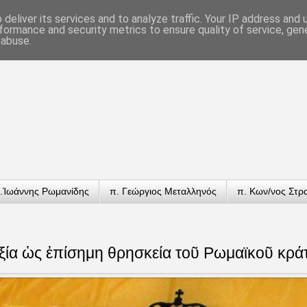
deliver its services and to analyze traffic. Your IP address and
formance and security metrics to ensure quality of service, ge
 abuse.
.Ἰωάννης Ρωμανίδης
π. Γεώργιος Μεταλληνός
π. Κων/νος Στρ
ία ὡς ἐπίσημη θρησκεία τοῦ Ρωμαϊκοῦ κρά