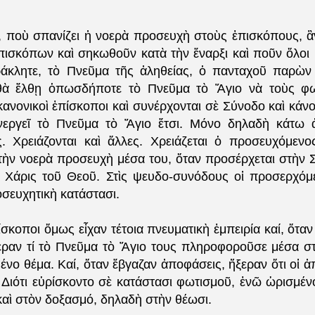
 ποὺ σπανίζει ἡ νοερὰ προσευχὴ στοὺς ἐπισκόπους, ἂ
πισκόπων καὶ σηκωθοῦν κατὰ τὴν ἔναρξι καὶ ποῦν ὅλοι 
άκλητε, τὸ Πνεῦμα τῆς ἀληθείας, ὁ πανταχοῦ παρὼν
 θὰ ἔλθῃ ὁπωσδήποτε τὸ Πνεῦμα τὸ Ἅγιο νὰ τoὺς φω
κανονικοὶ ἐπίσκοποι καὶ συνέρχονται σὲ Σύνοδο καὶ κά
εργεῖ τὸ Πνεῦμα τὸ Ἅγιο ἔτσι. Μόνο δηλαδὴ κάτω ἀ
. Χρειάζονται καὶ ἄλλες. Χρειάζεται ὁ προσευχόμεν
τὴν νοερὰ προσευχὴ μέσα του, ὅταν προσέρχεται στὴν Σ
 Χάρις τοῦ Θεοῦ. Στὶς ψευδο-συνόδους οἱ προσερχόμε
σευχητικὴ κατάστασι.
ίσκοποι ὅμως εἶχαν τέτοια πνευματικὴ ἐμπειρία καί, ὅτ
ραν τί τὸ Πνεῦμα τὸ Ἅγιο τους πληροφοροῦσε μέσα στ
ένο θέμα. Καί, ὅταν ἔβγαζαν ἀποφάσεις, ἤξεραν ὅτι οἱ 
 Διότι εὑρίσκοντο σὲ κατάστασι φωτισμοῦ, ἐνῶ ὡρισμέν
καὶ στὸν δοξασμό, δηλαδὴ στὴν θέωσι.