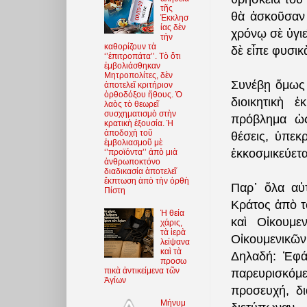
τῆς
θὰ ἀσκοῦσαν 
Ἐκκλησ
ίας δὲν
χρόνῳ σὲ ὑγιε
τὴν
καθορίζουν τὰ
δὲ εἶπε φυσικ
‘’ἐπιτροπάτα’’. Τὸ ὅτι
ἐμβολιάσθηκαν
Μητροπολίτες, δὲν
Συνέβῃ ὅμως 
ἀποτελεῖ κριτήριον
ὀρθοδόξου ἤθους. Ὁ
διοικητικὴ 
λαὸς τὸ θεωρεῖ
συσχηματισμὸ στὴν
πρόβλημα ὡς
κρατικὴ ἐξουσία. Ἡ
ἀποδοχὴ τοῦ
θέσεις, ὑπεκ
ἐμβολιασμοῦ μὲ
ἐκκοσμικεύετα
‘’προϊόντα’’ ἀπὸ μιὰ
ἀνθρωποκτόνο
διαδικασία ἀποτελεῖ
ἔκπτωση ἀπὸ τὴν ὀρθὴ
Παρ᾿ ὅλα αὐ
Πίστη
Κράτος ἀπὸ το
Ἡ θεία
καὶ Οἰκουμε
χάρις,
τὰ ἱερὰ
Οἰκουμενικῶν
λείψανα
καὶ τὰ
Δηλαδή: Ἐφάν
προσω
πικὰ ἀντικείμενα τῶν
παρευρισκόμε
Ἁγίων
προσευχή, δ
Μήνυμ