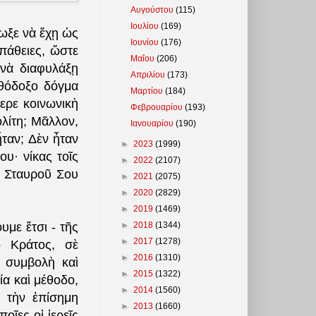
Αυγούστου
(115)
Ιουλίου
(169)
ίωξε νὰ ἔχῃ ὡς
Ιουνίου
(176)
πάθειες, ὥστε
Μαΐου
(206)
 νὰ διαφυλάξῃ
Απριλίου
(173)
θόδοξο δόγμα
Μαρτίου
(184)
ερε κοινωνικὴ
Φεβρουαρίου
(193)
λίτη; Μᾶλλον,
Ιανουαρίου
(190)
ταν; Δὲν ἦταν
►
2023
(1999)
υ· νίκας τοῖς
►
2022
(2107)
ῦ Σταυροῦ Σου
►
2021
(2075)
►
2020
(2829)
►
2019
(1469)
►
2018
(1344)
υμε ἔτσι - τῆς
►
2017
(1278)
ὸ Κράτος, σὲ
►
2016
(1310)
ὴ συμβολὴ καὶ
►
2015
(1322)
α καὶ μέθοδο,
►
2014
(1560)
 τὴν ἐπίσημη
►
2013
(1660)
οῖες οἱ ἱερεῖς