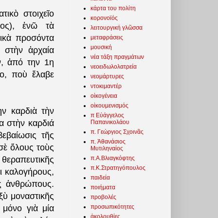
κάρτα του πολίτη
τικὸ στοιχεῖο
κορονοϊός
ος), ἐνῶ τὰ
λειτουργική γλῶσσα
τικὰ προσόντα
μεταφράσεις
μουσική
ὶ στὴν ἀρχαία
νέα τάξη πραγμάτων
, ἀπό την 1η
νεοειδωλολατρεία
δο, ποὺ ἔλαβε
νεομάρτυρες
ντοκιμαντέρ
οἰκογένεια
οἰκουμενισμός
ὴν καρδιὰ τὴν
π Εὐάγγελος
α στὴν καρδιά
Παπανικολάου
π. Γεώργιος Σχοινᾶς
βεβαίωσις τῆς
π. Ἀθανάσιος
 σὲ ὅλους τοὺς
Μυτιληναίος
π.Α.Βλιαγκόφτης
 θεραπευτικῆς
π.Κ.Στρατηγόπουλος
ι καλογήρους,
παιδεία
ς ἀνθρώπους.
ποιήματα
αξὺ μοναστικῆς
προβολές
προσωπικότητες
 μόνο γιὰ μία
ἀκολουθίες