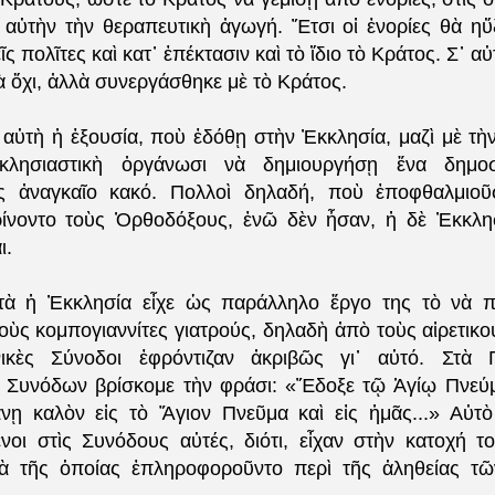
αὐτὴν τὴν θεραπευτικὴ ἀγωγή. Ἔτσι οἱ ἐνορίες θὰ η
ῖς πολῖτες καὶ κατ᾿ ἐπέκτασιν καὶ τὸ ἴδιο τὸ Κράτος. Σ᾿ α
ὰ ὄχι, ἀλλὰ συνεργάσθηκε μὲ τὸ Κράτος.
αὐτὴ ἡ ἐξουσία, ποὺ ἐδόθῃ στὴν Ἐκκλησία, μαζὶ μὲ τὴ
ἐκκλησιαστικὴ ὀργάνωσι νὰ δημιουργήσῃ ἕνα δημοσ
 ἀναγκαῖο κακό. Πολλοὶ δηλαδή, ποὺ ἐποφθαλμιοῦ
ρίνοντο τοὺς Ὀρθοδόξους, ἐνῶ δὲν ἦσαν, ἡ δὲ Ἐκκλη
ι.
τὰ ἡ Ἐκκλησία εἶχε ὡς παράλληλο ἔργο της τὸ νὰ π
ὺς κομπογιαννίτες γιατρούς, δηλαδὴ ἀπὸ τοὺς αἱρετικο
νικὲς Σύνοδοι ἐφρόντιζαν ἀκριβῶς γι᾿ αὐτό. Στὰ 
 Συνόδων βρίσκομε τὴν φράσι: «Ἔδοξε τῷ Ἁγίῳ Πνεύμα
ῃ καλὸν εἰς τὸ Ἅγιον Πνεῦμα καὶ εἰς ἡμᾶς...» Αὐτὸ
νοι στὶς Συνόδους αὐτές, διότι, εἶχαν στὴν κατοχή τ
ιὰ τῆς ὁποίας ἐπληροφοροῦντο περὶ τῆς ἀληθείας 