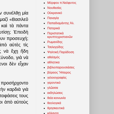
Μόρφου π.Νεόφυτος
Νουθεσίες
ν συνέλθῃ μία
Οὐκρανικό
Παναγία
μαζὶ «Βασιλεῦ
Παπαδιαμάντης Ἀλ.
 καὶ τὰ πάντα
Πατερικά
τίσῃ; Ἐπειδὴ
Περιστατικὰ
κρυπτοχριστιανῶν
νουν προσευχή;
Ρωμανίδης
πὸ αὐτὲς τίς
Τσελεγγίδης
ος νὰ ἔχῃ ἤδη
Ψαλτική Παράδοση
ύνοδο, γιὰ νὰ
αθεϊσμός
αθλητικα
νοι δὲν εἶχαν
βιβλιοπαρουσιάσεις
βόρειος Ἤπειρος
γελοιογραφίες
αν προσήρχοντο
γεροντικό
γλῶσσα
ὴν καρδιὰ γιὰ
εκδηλώσεις
ἀποφάσεις τους
θεία κοινωνία
οι ἀπὸ αὐτοὺς
θεολογικά
θρησκευτικά
κάλαντα