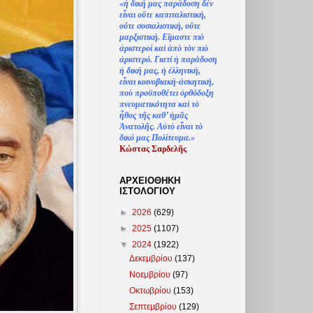
«
ἡ
δική μας παράδοση δ
ὲ
ν
ε
ἶ
ναι ο
ὔ
τε καπιταλιστική,
ο
ὔ
τε σοσιαλιστική, ο
ὔ
τε
μαρξιστική. Ε
ἴ
μαστε πι
ὸ
ἀ
ριστερο
ὶ
κα
ὶ
ἀ
π
ὸ
τ
ὸ
ν πι
ὸ
ἀ
ριστερό. Γιατί
ἡ
παράδοση
ἡ
δική μας,
ἡ
ἑ
λληνική,
ε
ἶ
ναι κοινοβιακ
ὴ
-
ἀ
σκητική,
πο
ὺ
προϋποθέτει
ὀ
ρθόδοξη
πνευματικότητα κα
ὶ
τ
ὸ
ἦ
θος τ
ῆ
ς καθ’
ἠ
μ
ᾶ
ς
Ἀ
νατολ
ῆ
ς. Α
ὐ
τ
ὸ
ε
ἶ
ναι τ
ὸ
δικό μας Πολίτευμα.»
Κώστας Σαρδελ
ῆ
ς
ΑΡΧΕΙΟΘΗΚΗ
ΙΣΤΟΛΟΓΙΟΥ
►
2026
(629)
►
2025
(1107)
▼
2024
(1922)
Δεκεμβρίου
(137)
Νοεμβρίου
(97)
Οκτωβρίου
(153)
Σεπτεμβρίου
(129)