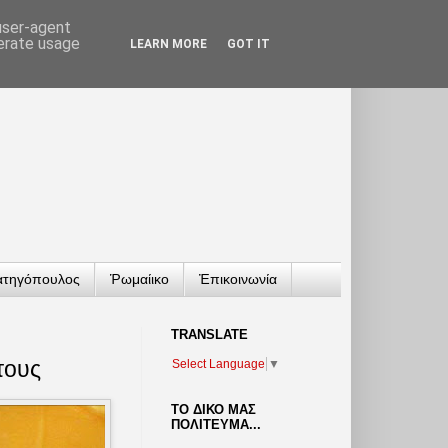
 user-agent
nerate usage
LEARN MORE
GOT IT
ατηγόπουλος
Ῥωμαίικο
Ἐπικοινωνία
TRANSLATΕ
τους
Select Language
▼
ΤΟ ΔΙΚΟ ΜΑΣ
ΠΟΛΙΤΕΥΜΑ...