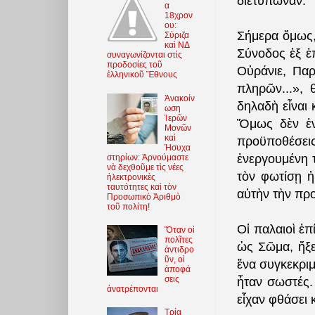
διετύπωναν.
α
18χρον
ου:
Σήμερα ὅμως,
Σύριζα
καὶ ΝΔ
Σύνοδος ἐξ ἐ
συναγωνίζονται στὶς
προδοσίες τοῦ
Οὐράνιε, Παρ
ἑλληνικοῦ Ἔθνους
πληρῶν...»,
Ἀνακοίν
δηλαδὴ εἶναι 
ωση
Ἱερῶν
Ὅμως δὲν ἐν
Μονῶν
καὶ
προϋποθέσεις
Ἡσυχα
ἐνεργουμένη 
στηρίων: Ἀρνούμαστε
νὰ δεχθοῦμε τὶς νέες
τὸν φωτίσῃ ἡ
ἠλεκτρονικὲς
ταυτότητες καὶ τὸν
αὐτὴν τὴν προ
Προσωπικὸ Ἀριθμὸ
τοῦ πολίτη!
Οἱ παλαιοὶ ἐπ
Ὅταν οἱ
πολῖτες
ὡς Σῶμα, ἤξε
ἀντιδρο
ῦν, οἱ
ἕνα συγκεκριμ
ἀποφά
σεις
ἦταν σωστές.
ἀνατρέπονται
εἶχαν φθάσει 
Τρία