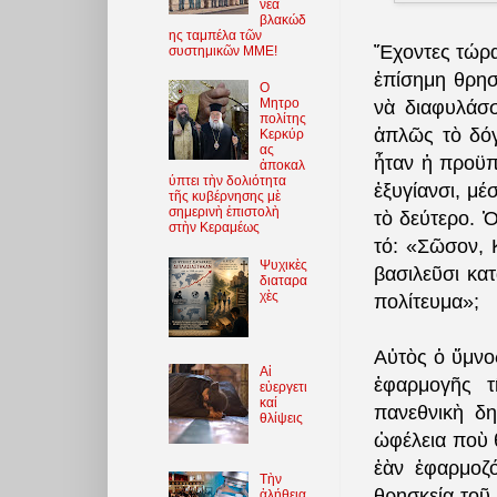
νέα
βλακώδ
ης ταμπέλα τῶν
Ἔχοντες τώρα 
συστημικῶν ΜΜΕ!
ἐπίσημη θρησ
O
Μητρο
νὰ διαφυλάσσ
πολίτης
ἁπλῶς τὸ δό
Κερκύρ
ας
ἦταν ἡ προϋπ
ἀποκαλ
ύπτει τὴν δολιότητα
ἐξυγίανσι, μ
τῆς κυβέρνησης μὲ
σημερινὴ ἐπιστολὴ
τὸ δεύτερο. 
στὴν Κεραμέως
τό: «Σῶσον, Κ
Ψυχικὲς
βασιλεῦσι κα
διαταρα
χὲς
πολίτευμα»;
Αὐτὸς ὁ ὕμνος
Αἱ
ἐφαρμογῆς τ
εὐεργετι
καί
πανεθνικὴ δη
θλίψεις
ὠφέλεια ποὺ 
ἐὰν ἐφαρμοζ
Τὴν
θρησκεία τοῦ 
ἀλήθεια