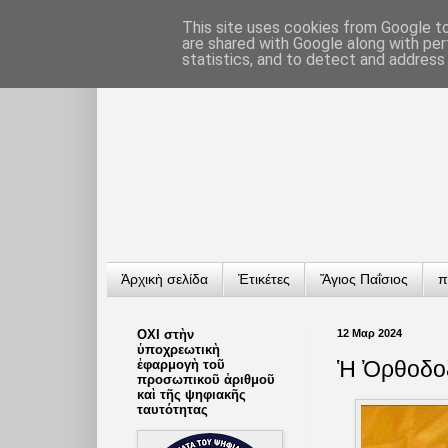
This site uses cookies from Google to 
are shared with Google along with per
statistics, and to detect and address
Ἀρχικὴ σελίδα
Ἐτικέτες
Ἅγιος Παΐσιος
π
ΟΧΙ στὴν
12 Μαρ 2024
ὑποχρεωτικὴ
Ἡ Ὀρθοδοξ
ἐφαρμογὴ τοῦ
προσωπικοῦ ἀριθμοῦ
καὶ τῆς ψηφιακῆς
ταυτότητας