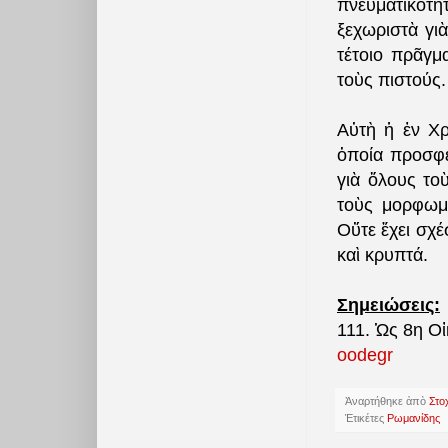
πνευματικότ
ξεχωριστὰ γι
τέτοιο πρᾶγμ
τοὺς πιστούς.
Αὐτὴ ἡ ἐν Χρ
ὁποία προσφέ
γιὰ ὅλους το
τοὺς μορφωμέ
Οὔτε ἔχει σχέ
καὶ κρυπτά.
Σημειώσεις:
111. Ὡς 8η Οἰ
oodegr
Ἀναρτήθηκε ἀπὸ
Στο
Ἐτικέτες
Ρωμανίδης