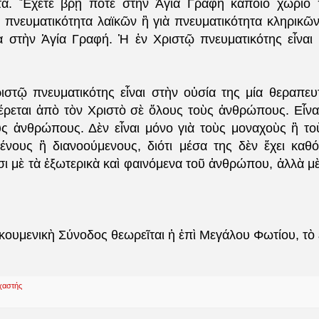
ητα. Ἔχετε βρῇ ποτὲ στὴν Ἁγία Γραφὴ κάποιο χωρίο 
ὰ πνευματικότητα λαϊκῶν ἢ γιὰ πνευματικότητα κληρικῶν
α στὴν Ἁγία Γραφή. Ἡ ἐν Χριστῷ πνευματικότης εἶναι 
ιστῷ πνευματικότης εἶναι στὴν οὐσία της μία θεραπευ
ρεται ἀπὸ τὸν Χριστὸ σὲ ὅλους τοὺς ἀνθρώπους. Εἶνα
ὺς ἀνθρώπους. Δὲν εἶναι μόνο γιὰ τοὺς μοναχοὺς ἢ τ
νους ἢ διανοούμενους, διότι μέσα της δὲν ἔχει καθό
σι μὲ τὰ ἐξωτερικὰ καὶ φαινόμενα τοῦ ἀνθρώπου, ἀλλὰ μ
κουμενικὴ Σύνοδος θεωρεῖται ἡ ἐπὶ Μεγάλου Φωτίου, τὸ 
χαστής