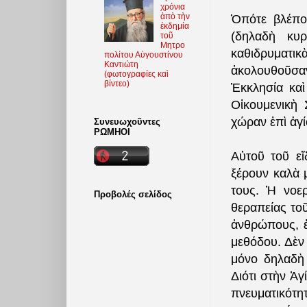
χρόνια
ἀπὸ τὴν
Ὁπότε βλέπομ
ἐκδημία
(δηλαδὴ κυ
τοῦ
Μητρο
καθιδρυματικ
πολίτου Αὐγουστίνου
Καντιώτη
ἀκολουθοῦσαν
(φωτoγραφίες καὶ
βίντεο)
Ἐκκλησία κα
Οἰκουμενικὴ 
χώραν ἐπὶ ἁγ
Συνευωχοῦντες
ΡΩΜΗΟΙ
Αὐτοῦ τοῦ εἴ
ξέρουν καλὰ 
τους. Ἡ νοερ
Προβολές σελίδος
θεραπείας τοῦ
ἀνθρώπους, ἐ
μεθόδου. Δὲν
μόνο δηλαδὴ
Διότι στὴν Ἁγ
πνευματικότη