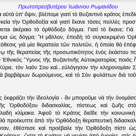
Πρωτοπρεσβυτέρου Ἰωάννου Ρωμανίδου
αὐτὰ ὑπ' ὄψιν, βλέπομε γιατί τὸ Βυζαντινὸ κράτος ἐπεδ
κεία τὴν Ὀρθοδοξία καὶ γιατί ἔκανε τόσες πολλὲς προσ
εται ἀκέραιο τὸ ὀρθόδοξο δόγμα. Γιατί τὸ ἔκανε; Γιὰ
γμα ὡς δόγμα; Ἢ μᾶλλον, ἐπειδὴ τὸ συγκεκριμένο Ὀρ
όθεσις γιὰ μία θεραπεία τῶν πολιτῶν, ἡ ὁποία θὰ ἐπέφ
έσῳ τῆς θεραπείας τῆς προσωπικότητος ἑνὸς ἑκάστου πο
Ὁ Ἐθνικὸς Ὕμνος τῆς Βυζαντινῆς Αὐτοκρατορίας ποιός ἦ
ύριε, τὸν λαόν Σου καὶ...
εὐλόγησον τὴν κληρονομίαν Σο
τὰ βαρβάρων δωρούμενος, καὶ τὸ Σὸν φυλάττων διὰ το
 ἐκφράζει τὴν ἰδεολογία - ἂν μποροῦμε νὰ τὴν ὀνομάσο
ῆς Ὀρθοδόξου διδασκαλίας, πίστεως καὶ ζωῆς στ
λαδὴ κλίμακα. Ἀφοῦ τὸ Κράτος διεῖδε τὴν κοινωνικ
θὰ προέκυπτε ἀπὸ τὴν Ὀρθόδοξη θεραπευτικὴ διδασκαλί
όταν, ἐθέσπισε καὶ προέβαλε τὴν Ὀρθόδοξη πίστι ὡς
Κράτους, ὥστε τὸ Κράτος νὰ γεμίσῃ ἀπὸ ἐνορίες, στὶς ὁπ