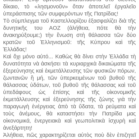
δίκαιο, τὸ «λησμονοῦν» ὅταν ἀποτελεῖ ἐργαλεῖο
ὑπεράσπισης τῶν συμφερόντων τῆς Πατρίδας!
Τὸ σύμπλεγμα τοῦ Καστελλορίζου ἐξασφαλίζει διὰ τῆς
δυνητικῆς του ΑΟΖ (ἀλήθεια, πότε θὰ τὴν
ἀνακηρύξουμε;) τὴν ἕνωση στὴ θάλασσα τῶν δύο
κρατῶν τοῦ Ἑλληνισμοῦ: τῆς Κύπρου καὶ τῆς
Ἑλλάδας!
Καὶ ὄχι μόνο αὐτό... Καθὼς θὰ δίνει στὴν Ἑλλάδα τὴ
δυνατότητα νὰ ἀσκήσει τὰ κυριαρχικὰ δικαιώματα τῆς
ἐξερεύνησης καὶ ἐκμετάλλευσης τῶν φυσικῶν πόρων,
ζωντανῶν ἢ μή, τῶν ὑπερκειμένων τοῦ βυθοῦ τῆς
θάλασσας ὑδάτων, τοῦ βυθοῦ τῆς θάλασσας καὶ τοῦ
ὑπεδάφους ὡς ἐπίσης καὶ τῆς οἰκονομικῆς
ἐκμετάλλευσης καὶ ἐξερεύνησης τῆς ζώνης γιὰ τὴν
παραγωγὴ ἐνέργειας ἀπὸ τὰ ὕδατα, τὰ ρεύματα καὶ
τοὺς ἀνέμους, θὰ καταστήσει τὴν Πατρίδα μας
οἰκονομικά, ἐνεργειακὰ καὶ γεωπολιτικὰ ἰσχυρὴ καὶ
ἀνεξάρτητη!
Ἀλήθεια, πῶς χαρακτηρίζεται αὐτὸς ποὺ δὲν ἐπιζητεῖ