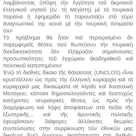
Λαμβάνοντας ὑπόψη τὴν ἐγγύτητα τοῦ ἀκριτικοῦ
ἑλληνικοῦ νησιοῦ (ἐν. τὴ Μεγίστη) μὲ τὰ τουρκικὰ
παράλια ἡ ἐφημερίδα τὸ παρουσιάζει στὸ εὐρὺ
ἀναγνωστικό της κοινὸ μὲ τὴν τουρκικὴ ὀνομασία
του!
Τὸ πρόβλημα θὰ ἦταν πιὸ περιορισμένο ἂν
παρεμφερεῖς θέσεις ποὺ θωπεύουν τὴν τουρκικὴ
διεκδικητικότητα δὲν ἐξέφραζαν σημαίνουσες
προσωπικότητες τοῦ ἐγχώριου ἀκαδημαϊκοῦ καὶ
πολιτικοῦ κατεστημένου!
Ἐνῷ τὸ διεθνὲς δίκαιο τῆς θάλασσας (UNCLOS) εἶναι
κρυστάλλινο ὡς πρὸς τὴν ἑλληνικὴ κυριαρχία καὶ τὰ
κυριαρχικά μας δικαιώματα σὲ Αἰγαῖο καὶ Ἀνατολικὴ
Μεσόγειο, κάποιοι δημοσιολογοῦντες καὶ δυστυχῶς
κατέχοντες νευραλγικὲς θέσεις ὡς πρὸς τὴν
διαμόρφωση καὶ λήψη ἀποφάσεων στὰ πεδία τῆς
ἐξωτερικῆς...
καὶ τῆς ἀμυντικῆς πολιτικῆς
ἐφευρίσκουν διάφορες ἀλλόκοτες θεωρίες
συντείνουσες στὴν συρρίκνωση τῶν ἐθνικῶν μας
δικαίων! Ἐνῷ ὀμνύουν ἀκατάπαυστα στὸ διεθνὲς