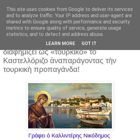
This site uses cookies from Google to deliver its services
and to analyze traffic. Your IP address and user-agent are
shared with Google along with performance and security
▼
metrics to ensure quality of service, generate usage
statistics, and to detect and address abuse.
23 Φεβ 2024
Ἡ βρετανικὴ ἐφημερίδα "The Sun"
LEARN MORE
GOT IT
διαφημίζει ὡς «τουρκικὸ» τὸ
Καστελλόριζο ἀναπαράγοντας τὴν
τουρκικὴ προπαγάνδα!
Γράφει ὁ Καλλιντέρης Νικόδημος