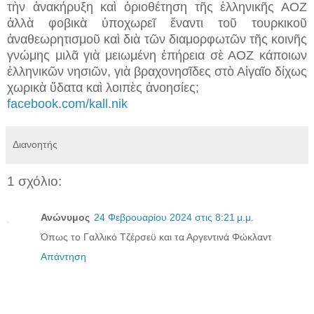
τὴν ἀνακήρυξη καὶ ὁριοθέτηση τῆς ἑλληνικῆς ΑΟΖ
ἀλλὰ φοβικὰ ὑποχωρεῖ ἔναντι τοῦ τουρκικοῦ
ἀναθεωρητισμοῦ καὶ διὰ τῶν διαμορφωτῶν τῆς κοινῆς
γνώμης μιλᾶ γιὰ μειωμένη ἐπήρεια σὲ ΑΟΖ κάποιων
ἑλληνικῶν νησιῶν, γιὰ βραχονησῖδες στὸ Αἰγαῖο δίχως
χωρικὰ ὕδατα καὶ λοιπὲς ἀνοησίες;
facebook.com/kall.nik
Διανοητής
1 σχόλιο:
Ανώνυμος
24 Φεβρουαρίου 2024 στις 8:21 μ.μ.
Όπως το Γαλλικό Τζέρσεϋ και τα Αργεντινά Φώκλαντ
Απάντηση