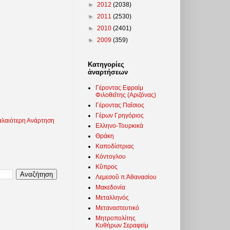
►
2012
(2038)
►
2011
(2530)
►
2010
(2401)
►
2009
(359)
Κατηγορίες
ἀναρτήσεων
Γέροντας Εφραίμ
Φιλοθεΐτης (Αριζόνας)
Γέροντας Παΐσιος
Γέρων Γρηγόριος
λαιότερη Ανάρτηση
Ελληνο-Τουρκικὰ
Θράκη
Καποδίστριας
Κόντογλου
Κῦπρος
Λεμεσοῦ π.Ἀθανασίου
Μακεδονία
Μεταλληνός
Μεταναστευτικό
Μητροπολίτης
Κυθήρων Σεραφείμ