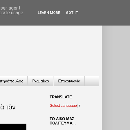
 user-agent
nerate usage
LEARN MORE
GOT IT
ατηγόπουλος
Ῥωμαίικο
Ἐπικοινωνία
TRANSLATΕ
ὰ τὸν
Select Language
▼
ΤΟ ΔΙΚΟ ΜΑΣ
ΠΟΛΙΤΕΥΜΑ...