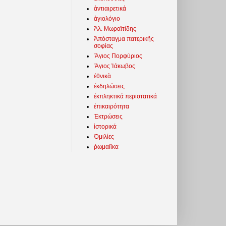
ἀντιαιρετικά
ἁγιολόγιο
Ἀλ. Μωραϊτίδης
Ἀπόσταγμα πατερικῆς
σοφίας
Ἅγιος Πορφύριος
Ἅγιος Ἰάκωβος
ἐθνικὰ
ἐκδηλώσεις
ἐκπληκτικά περιστατικά
ἐπικαιρότητα
Ἐκτρώσεις
ἱστορικά
Ὁμιλίες
ῥωμαίϊκα