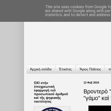
This site uses cookies from Google to 
are shared with Google along with per
statistics, and to detect and address
Ἀρχικὴ σελίδα
Ἐτικέτες
Ἅγιος Παΐσιος
π
ΟΧΙ στὴν
12 Φεβ 2024
ὑποχρεωτικὴ
Βροντερὸ "
ἐφαρμογὴ τοῦ
προσωπικοῦ ἀριθμοῦ
"γάμο" καὶ
καὶ τῆς ψηφιακῆς
ταυτότητας