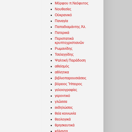
Μόρφου π.Νεόφυτος
Νουθεσίες
Οὐκρανικό
Παναγία
Παπαδιαμάντης Ἀλ.
Πατερικά
Περιστατικὰ
κρυπτοχριστιανῶν
Ρωμανίδης
Τσελεγγίδης
Ψαλτική Παράδοση
αθεϊσμός
αθλητικα
βιβλιοπαρουσιάσεις
βόρειος Ἤπειρος
γελοιογραφίες
γεροντικό
γλῶσσα
εκδηλώσεις
θεία κοινωνία
θεολογικά
θρησκευτικά
κάλαντα