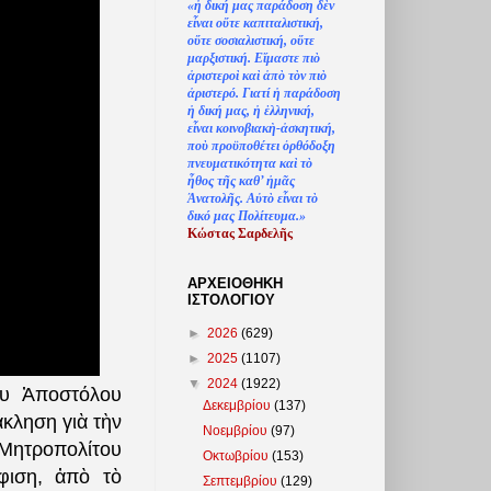
«
ἡ
δική μας παράδοση δ
ὲ
ν
ε
ἶ
ναι ο
ὔ
τε καπιταλιστική,
ο
ὔ
τε σοσιαλιστική, ο
ὔ
τε
μαρξιστική. Ε
ἴ
μαστε πι
ὸ
ἀ
ριστερο
ὶ
κα
ὶ
ἀ
π
ὸ
τ
ὸ
ν πι
ὸ
ἀ
ριστερό. Γιατί
ἡ
παράδοση
ἡ
δική μας,
ἡ
ἑ
λληνική,
ε
ἶ
ναι κοινοβιακ
ὴ
-
ἀ
σκητική,
πο
ὺ
προϋποθέτει
ὀ
ρθόδοξη
πνευματικότητα κα
ὶ
τ
ὸ
ἦ
θος τ
ῆ
ς καθ’
ἠ
μ
ᾶ
ς
Ἀ
νατολ
ῆ
ς. Α
ὐ
τ
ὸ
ε
ἶ
ναι τ
ὸ
δικό μας Πολίτευμα.»
Κώστας Σαρδελ
ῆ
ς
ΑΡΧΕΙΟΘΗΚΗ
ΙΣΤΟΛΟΓΙΟΥ
►
2026
(629)
►
2025
(1107)
▼
2024
(1922)
ου Ἀποστόλου
Δεκεμβρίου
(137)
κληση γιὰ τὴν
Νοεμβρίου
(97)
 Μητροπολίτου
Οκτωβρίου
(153)
φιση, ἀπὸ τὸ
Σεπτεμβρίου
(129)