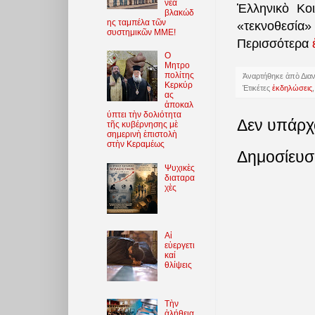
νέα
Ἑλληνικὸ Κο
βλακώδ
ης ταμπέλα τῶν
«τεκνοθεσία»
συστημικῶν ΜΜΕ!
Περισσότερα
O
Μητρο
πολίτης
Ἀναρτήθηκε ἀπὸ
Δια
Κερκύρ
Ἐτικέτες
ἐκδηλώσεις
ας
ἀποκαλ
ύπτει τὴν δολιότητα
Δεν υπάρχ
τῆς κυβέρνησης μὲ
σημερινὴ ἐπιστολὴ
στὴν Κεραμέως
Δημοσίευσ
Ψυχικὲς
διαταρα
χὲς
Αἱ
εὐεργετι
καί
θλίψεις
Τὴν
ἀλήθεια