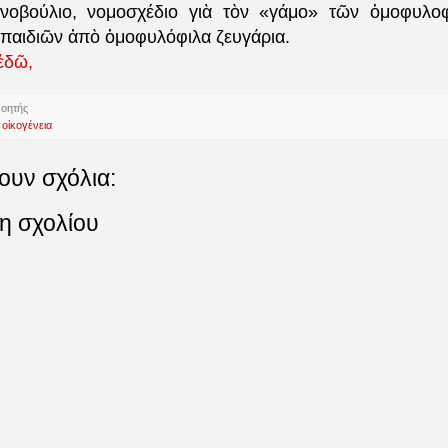
ινοβούλιο, νομοσχέδιο γιὰ τὸν «γάμο» τῶν ὁμοφυλοφ
 παιδιῶν ἀπὸ ὁμοφυλόφιλα ζευγάρια.
ἐδῶ,
νοητής
,
οἰκογένεια
ουν σχόλια:
η σχολίου