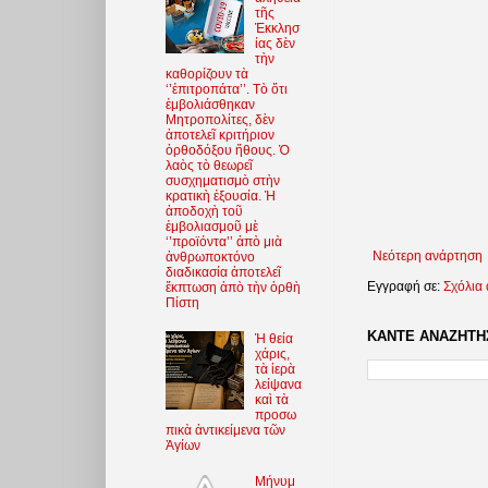
τῆς
Ἐκκλησ
ίας δὲν
τὴν
καθορίζουν τὰ
‘’ἐπιτροπάτα’’. Τὸ ὅτι
ἐμβολιάσθηκαν
Μητροπολίτες, δὲν
ἀποτελεῖ κριτήριον
ὀρθοδόξου ἤθους. Ὁ
λαὸς τὸ θεωρεῖ
συσχηματισμὸ στὴν
κρατικὴ ἐξουσία. Ἡ
ἀποδοχὴ τοῦ
ἐμβολιασμοῦ μὲ
‘’προϊόντα’’ ἀπὸ μιὰ
Νεότερη ανάρτηση
ἀνθρωποκτόνο
διαδικασία ἀποτελεῖ
Εγγραφή σε:
Σχόλια
ἔκπτωση ἀπὸ τὴν ὀρθὴ
Πίστη
ΚΑΝΤΕ ΑΝΑΖΗΤΗΣ
Ἡ θεία
χάρις,
τὰ ἱερὰ
λείψανα
καὶ τὰ
προσω
πικὰ ἀντικείμενα τῶν
Ἁγίων
Μήνυμ