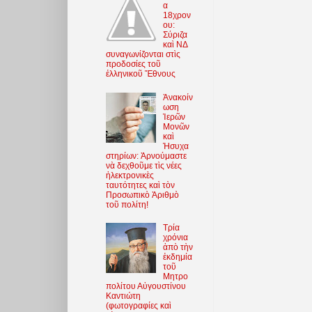
α
18χρον
ου:
Σύριζα
καὶ ΝΔ
συναγωνίζονται στὶς
προδοσίες τοῦ
ἑλληνικοῦ Ἔθνους
Ἀνακοίν
ωση
Ἱερῶν
Μονῶν
καὶ
Ἡσυχα
στηρίων: Ἀρνούμαστε
νὰ δεχθοῦμε τὶς νέες
ἠλεκτρονικὲς
ταυτότητες καὶ τὸν
Προσωπικὸ Ἀριθμὸ
τοῦ πολίτη!
Τρία
χρόνια
ἀπὸ τὴν
ἐκδημία
τοῦ
Μητρο
πολίτου Αὐγουστίνου
Καντιώτη
(φωτoγραφίες καὶ