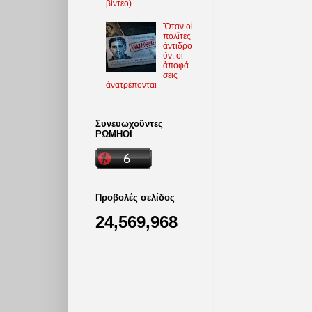
βίντεο)
Ὅταν οἱ
πολῖτες
ἀντιδρο
ῦν, οἱ
ἀποφά
σεις
ἀνατρέπονται
Συνευωχοῦντες
ΡΩΜΗΟΙ
Προβολές σελίδος
24,569,968