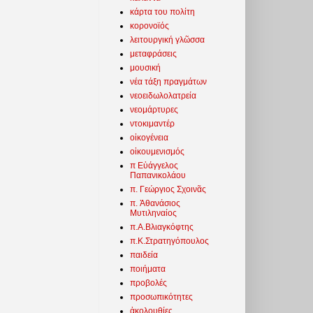
κάρτα του πολίτη
κορονοϊός
λειτουργική γλῶσσα
μεταφράσεις
μουσική
νέα τάξη πραγμάτων
νεοειδωλολατρεία
νεομάρτυρες
ντοκιμαντέρ
οἰκογένεια
οἰκουμενισμός
π Εὐάγγελος
Παπανικολάου
π. Γεώργιος Σχοινᾶς
π. Ἀθανάσιος
Μυτιληναίος
π.Α.Βλιαγκόφτης
π.Κ.Στρατηγόπουλος
παιδεία
ποιήματα
προβολές
προσωπικότητες
ἀκολουθίες