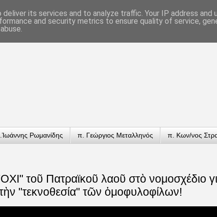
deliver its services and to analyze traffic. Your IP address and
formance and security metrics to ensure quality of service, ge
 abuse.
.Ἰωάννης Ρωμανίδης
π. Γεώργιος Μεταλληνός
π. Κων/νος Στρ
ΟΧΙ" τοῦ Πατραϊκοῦ λαοῦ στὸ νομοσχέδιο γι
 τὴν "τεκνοθεσία" τῶν ὁμοφυλοφίλων!