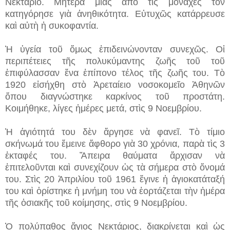
Νεκτάριο. Μητέρα μίας ἀπὸ τὶς μοναχὲς τὸν
κατηγόρησε γιὰ ἀνηθικότητα. Εὐτυχῶς κατάρρευσε
καὶ αὐτὴ ἡ συκοφαντία.
Ἡ ὑγεία τοῦ ὅμως ἐπιδεινώνονταν συνεχῶς. Οἱ
περιπέτειες τῆς πολυκύμαντης ζωῆς τοῦ τοῦ
ἐπιφύλασσαν ἕνα ἐπίπονο τέλος τῆς ζωῆς του. Τὸ
1920 εἰσήχθη στὸ Ἀρεταίειο νοσοκομεῖο Ἀθηνῶν
ὅπου διαγνώστηκε καρκίνος τοῦ προστάτη.
Κοιμήθηκε, λίγες ἡμέρες μετά, στὶς 9 Νοεμβρίου.
Ἡ ἁγιότητά του δὲν ἄργησε νὰ φανεῖ. Τὸ τίμιο
σκήνωμά του ἔμεινε ἄφθορο γιὰ 30 χρόνια, παρὰ τὶς 3
ἐκταφές του. Ἄπειρα θαύματα ἄρχισαν νὰ
ἐπιτελοῦνται καὶ συνεχίζουν ὡς τὰ σήμερα στὸ ὄνομά
του. Στὶς 20 Ἀπριλίου τοῦ 1961 ἔγινε ἡ ἁγιοκατάταξή
του καὶ ὁρίστηκε ἡ μνήμη του νὰ ἑορτάζεται τὴν ἡμέρα
τῆς ὀσιακῆς τοῦ κοίμησης, στὶς 9 Νοεμβρίου.
Ὁ πολύπαθος ἅγιος Νεκτάριος, διακρίνεται καὶ ὡς