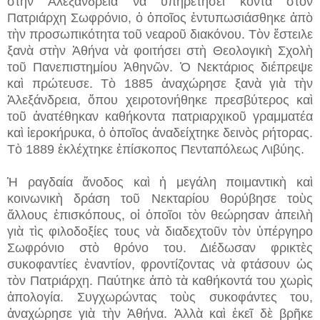
στὴν Ἀλεξάνδρεια νὰ ὑπηρετήσει κοντὰ στὸν
Πατριάρχη Σωφρόνιο, ὁ ὁποῖος ἐντυπωσιάσθηκε ἀπὸ
τὴν προσωπικότητα τοῦ νεαροῦ διακόνου. Τὸν ἔστειλε
ξανὰ στὴν Ἀθήνα νὰ φοιτήσει στὴ Θεολογικὴ Σχολὴ
τοῦ Πανεπιστημίου Ἀθηνῶν. Ὁ Νεκτάριος διέπρεψε
καὶ πρώτευσε. Τὸ 1885 ἀναχώρησε ξανὰ γιὰ τὴν
Ἀλεξάνδρεια, ὅπου χειροτονήθηκε πρεσβύτερος καὶ
τοῦ ἀνατέθηκαν καθήκοντα πατριαρχικοῦ γραμματέα
καὶ ἱεροκήρυκα, ὁ ὁποῖος ἀναδείχτηκε δεινὸς ρήτορας.
Τὸ 1889 ἐκλέχτηκε ἐπίσκοπος Πενταπόλεως Λιβύης.
Ἡ ραγδαία ἄνοδος καὶ ἡ μεγάλη ποιμαντικὴ καὶ
κοινωνικὴ δράση τοῦ Νεκταρίου θορύβησε τοὺς
ἄλλους ἐπισκόπους, οἱ ὁποῖοι τὸν θεώρησαν ἀπειλὴ
γιὰ τὶς φιλοδοξίες τους νὰ διαδεχτοῦν τὸν ὑπέργηρο
Σωφρόνιο στὸ θρόνο του. Διέδωσαν φρικτὲς
συκοφαντίες ἐναντίον, φροντίζοντας νὰ φτάσουν ὡς
τὸν Πατριάρχη. Παύτηκε ἀπὸ τὰ καθήκοντά του χωρὶς
ἀπολογία. Συγχωρώντας τοὺς συκοφάντες του,
ἀναχώρησε γιὰ τὴν Ἀθήνα. Ἀλλὰ καὶ ἐκεῖ δὲ βρῆκε