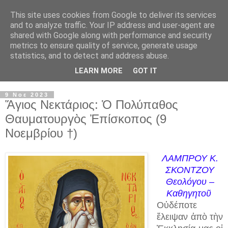
This site uses cookies from Google to deliver its services
and to analyze traffic. Your IP address and user-agent are
shared with Google along with performance and security
metrics to ensure quality of service, generate usage
statistics, and to detect and address abuse.
LEARN MORE
GOT IT
▼
9 Νοε 2023
Ἅγιος Νεκτάριος: Ὁ Πολύπαθος
Θαυματουργὸς Ἐπίσκοπος (9
Νοεμβρίου †)
ΛΑΜΠΡΟΥ Κ.
ΣΚΟΝΤΖΟΥ
Θεολόγου –
Καθηγητοῦ
Οὐδέποτε
ἔλειψαν ἀπὸ τὴν