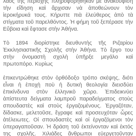
λαὸς τῆς περιοχῆς πληροφορήθηκαν μὲ ἀνακούφιση
τὴν εἴδηση καὶ ἄρχισαν νὰ ἀποθεώνουν τὸν
ἱεροκήρυκά τους. Κήρυττε πιὰ ἐλεύθερος ἀπὸ τὰ
στίγματα τοῦ παρελθόντος. Ἡ φήμη τοῦ ξεπέρασε τὴν
Εὔβοια καὶ ἔφτασε στὴν Ἀθήνα.
Τὸ 1894 διορίστηκε διευθυντὴς τῆς Ριζαρίου
Ἐκκλησιαστικῆς Σχολῆς στὴν Ἀθήνα. Τὸ ἔργο του
στὴν ὀνομαστὴ σχολὴ ὑπῆρξε μεγάλο καὶ
πρωτοπόρο. Κυρίως
ἐπικεντρώθηκε στὸν ὀρθόδοξο τρόπο σκέψης, διότι
εἶναι ἡ ἐποχὴ ποὺ ἡ δυτικὴ θεολογία διεισδύει
ἐπικίνδυνα στὸν ἑλληνικὸ χῶρο. Ἐπιδεικνύει
ἀπίστευτα δείγματα λαμπροῦ παραδείγματος στοὺς
σπουδαστὲς καὶ στοὺς ἐργαζομένους. Ἐργαζόταν,
δίδασκε, μελετοῦσε, ἔγραφε καὶ προσευχόταν ὧρες
ἀτέλειωτες. Οἱ σπουδαστὲς καὶ οἱ ἐργαζόμενοι τὸν
ὑπεραγαποῦσαν. Ἡ δράση τοῦ ἐκτείνονταν καὶ ἐκτός
της σχολῆς. Χιλιάδες ἄνθρωποι εὐεργετοῦνταν