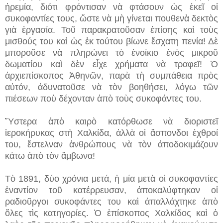
ἠρεμία, διότι φρόντισαν νὰ φτάσουν ὡς ἐκεῖ οἱ
συκοφαντίες τους, ὥστε νὰ μὴ γίνεται πουθενὰ δεκτὸς
γιὰ ἐργασία. Τοῦ παρακρατοῦσαν ἐπίσης καὶ τοὺς
μισθούς του καὶ ὡς ἐκ τούτου βίωνε ἔσχατη πενία! Δὲ
μποροῦσε νὰ πληρώνει τὸ ἐνοίκιο ἑνὸς μικροῦ
δωματίου καὶ δὲν εἶχε χρήματα νὰ τραφεῖ! Ὁ
ἀρχιεπίσκοπος Ἀθηνῶν, παρὰ τὴ συμπάθεια πρὸς
αὐτόν, ἀδυνατοῦσε νὰ τὸν βοηθήσει, λόγω τῶν
πιέσεων ποὺ δέχονταν ἀπὸ τοὺς συκοφάντες του.
Ὕστερα ἀπὸ καιρὸ κατόρθωσε νὰ διοριστεῖ
ἱεροκήρυκας στὴ Χαλκίδα, ἀλλὰ οἱ ἄσπονδοι ἐχθροί
του, ἔστελναν ἀνθρώπους νὰ τὸν ἀποδοκιμάζουν
κάτω ἀπὸ τὸν ἄμβωνα!
Τὸ 1891, δύο χρόνια μετά, ἡ μία μετὰ οἱ συκοφαντίες
ἐναντίον τοῦ κατέρρευσαν, ἀποκαλύφτηκαν οἱ
ραδιοῦργοι συκοφάντες του καὶ ἀπαλλάχτηκε ἀπὸ
ὅλες τὶς κατηγορίες. Ὁ ἐπίσκοπος Χαλκίδος καὶ ὁ