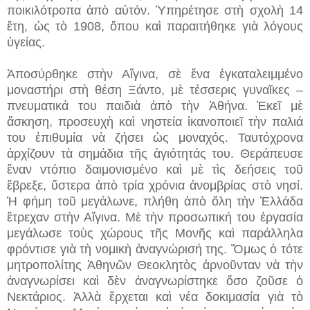
ποικιλότροπα ἀπὸ αὐτόν. Ὑπηρέτησε στὴ σχολὴ 14
ἔτη, ὡς τὸ 1908, ὅπου καὶ παραιτήθηκε γιὰ λόγους
ὑγείας.
Ἀποσύρθηκε στὴν Αἴγινα, σὲ ἕνα ἐγκαταλειμμένο
μοναστήρι στὴ θέση Ξάντο, μὲ τέσσερις γυναῖκες –
πνευματικά του παιδιὰ ἀπὸ τὴν Ἀθήνα. Ἐκεῖ μὲ
ἄσκηση, προσευχὴ καὶ νηστεία ἱκανοποιεῖ τὴν παλιά
του ἐπιθυμία νὰ ζήσει ὡς μοναχός. Ταυτόχρονα
ἀρχίζουν τὰ σημάδια τῆς ἁγιότητάς του. Θεράπευσε
ἕναν ντόπιο δαιμονισμένο καὶ μὲ τὶς δεήσεις τοῦ
ἔβρεξε, ὕστερα ἀπὸ τρία χρόνια ἀνομβρίας στὸ νησί.
Ἡ φήμη τοῦ μεγάλωνε, πλήθη ἀπὸ ὅλη τὴν Ἑλλάδα
ἔτρεχαν στὴν Αἴγινα. Μὲ τὴν προσωπική του ἐργασία
μεγάλωσε τοὺς χώρους τῆς Μονῆς καὶ παράλληλα
φρόντισε γιὰ τὴ νομικὴ ἀναγνώρισή της. Ὅμως ὁ τότε
μητροπολίτης Ἀθηνῶν Θεοκλητὸς ἀρνοῦνταν νὰ τὴν
ἀναγνωρίσει καὶ δὲν ἀναγνωρίστηκε ὅσο ζοῦσε ὁ
Νεκτάριος. Ἀλλὰ ἔρχεται καὶ νέα δοκιμασία γιὰ τὸ