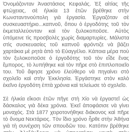
Ὀνομάζονταν Ἀναστάσιος Κεφαλάς. Ἐξ αἰτίας τῆς
φτώχειας, σὲ ἡλικία 13 ἐτῶν βρέθηκε στὴν
Κωνσταντινούπολη γιὰ ἐργασία. Ἐργαζόταν σὲ
συσκευαστήριο...
καπνοῦ, ὅπου ὁ ἐργοδότης τοῦ τὸν
ἐκμεταλλεύονταν καὶ τὸν ξυλοκοποῦσε. Αὐτὸς
ὑπόμεινε τὶς προσβολὲς χωρὶς διαμαρτυρίες. Μάλιστα
στὶς συσκευασίες τοῦ καπνοῦ φρόντιζε νὰ βάζει
χαρτάκια μὲ ρητὰ ἀπὸ τὸ Εὐαγγέλιο. Κάποια μέρα ποὺ
τὸν ξυλοκοποῦσε ὁ ἐργοδότης τοῦ τὸν εἶδε ἕνας
ἔμπορος, τὸ λυπήθηκε καὶ τὸν πῆρε στὸ ἐπιπλοποιεῖο
του. Τοῦ ἄφησε χρόνο ἐλεύθερο νὰ πηγαίνει στὸ
σχολεῖο καὶ στὴν Ἐκκλησία. Ἐργάστηκε στὸν καλὸ
ἐκεῖνο ἐργοδότη ἑπτὰ χρόνια καὶ τελείωσε τὸ σχολεῖο.
Σὲ ἡλικία εἴκοσι ἐτῶν πῆγε στὴ Χίο νὰ ἐργαστεῖ ὡς
δάσκαλος γιὰ δέκα χρόνια. Ἐκεῖ ἀποφάσισε νὰ γίνει
μοναχός. Στὰ 1877 χειροτονήθηκε διάκονος καὶ πῆρε
τὸ ὄνομα Νεκτάριος. Τὸν ἴδιο χρόνο ἦρθε στὴν Ἀθήνα
γιὰ τὴ συνέχιση τῶν σπουδῶν του. Κατόπιν βρέθηκε