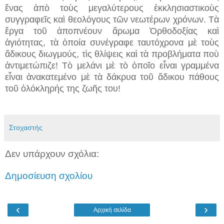
ἕνας ἀπὸ τοὺς μεγαλύτερους ἐκκλησιαστικοὺς
συγγραφεῖς καὶ θεολόγους τῶν νεωτέρων χρόνων. Τὰ
ἔργα τοῦ ἀποπνέουν ἄρωμα Ὀρθοδοξίας καὶ
ἁγιότητας, τὰ ὁποία συνέγραφε ταυτόχρονα μὲ τοὺς
ἄδικους διωγμούς, τὶς θλίψεις καὶ τὰ προβλήματα ποὺ
ἀντιμετώπιζε! Τὸ μελάνι μὲ τὸ ὁποῖο εἶναι γραμμένα
εἶναι ἀνακατεμένο μὲ τὰ δάκρυα τοῦ ἄδικου πάθους
τοῦ ὁλόκληρής της ζωῆς του!
Στοχαστής
Δεν υπάρχουν σχόλια:
Δημοσίευση σχολίου
‹
›
Αρχική σελίδα