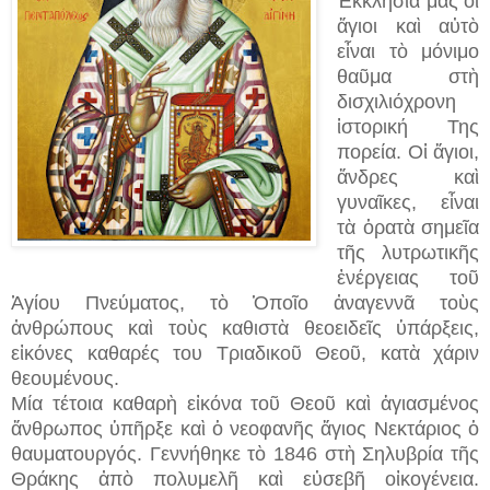
Ἐκκλησία μας οἱ
ἅγιοι καὶ αὐτὸ
εἶναι τὸ μόνιμο
θαῦμα στὴ
δισχιλιόχρονη
ἱστορική Της
πορεία. Οἱ ἅγιοι,
ἄνδρες καὶ
γυναῖκες, εἶναι
τὰ ὁρατὰ σημεῖα
τῆς λυτρωτικῆς
ἐνέργειας τοῦ
Ἁγίου Πνεύματος, τὸ Ὁποῖο ἀναγεννᾶ τοὺς
ἀνθρώπους καὶ τοὺς καθιστὰ θεοειδεῖς ὑπάρξεις,
εἰκόνες καθαρές του Τριαδικοῦ Θεοῦ, κατὰ χάριν
θεουμένους.
Μία τέτοια καθαρὴ εἰκόνα τοῦ Θεοῦ καὶ ἁγιασμένος
ἄνθρωπος ὑπῆρξε καὶ ὁ νεοφανῆς ἅγιος Νεκτάριος ὁ
θαυματουργός. Γεννήθηκε τὸ 1846 στὴ Σηλυβρία τῆς
Θράκης ἀπὸ πολυμελῆ καὶ εὐσεβῆ οἰκογένεια.