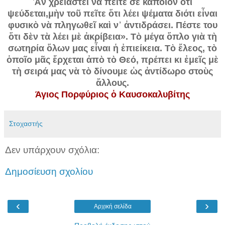
Ἂν χρειαστεῖ νὰ πεῖτε σὲ κάποιον ὅτι
ψεύδεται,μὴν τοῦ πεῖτε ὅτι λέει ψέματα διότι εἶναι
φυσικὸ νὰ πληγωθεῖ καὶ ν᾿ ἀντιδράσει. Πέστε του
ὅτι δὲν τὰ λέει μὲ ἀκρίβεια». Τὸ μέγα ὅπλο γιὰ τὴ
σωτηρία ὅλων μας εἶναι ἡ ἐπιείκεια. Τὸ ἔλεος, τὸ
ὁποῖο μᾶς ἔρχεται ἀπὸ τὸ Θεό, πρέπει κι ἐμεῖς μὲ
τὴ σειρά μας νὰ τὸ δίνουμε ὡς ἀντίδωρο στοὺς
ἄλλους.
Άγιος Πορφύριος ὁ Καυσοκαλυβίτης
Στοχαστής
Δεν υπάρχουν σχόλια:
Δημοσίευση σχολίου
‹
›
Αρχική σελίδα