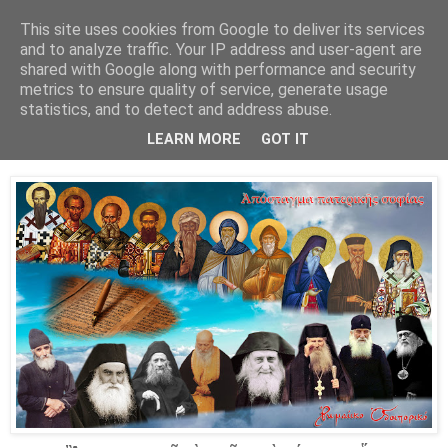
This site uses cookies from Google to deliver its services
and to analyze traffic. Your IP address and user-agent are
shared with Google along with performance and security
▼
metrics to ensure quality of service, generate usage
statistics, and to detect and address abuse.
14 Οκτ 2023
Ἀπόσταγμα πατερικῆς σοφίας...
LEARN MORE
GOT IT