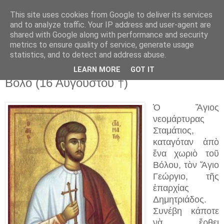
This site uses cookies from Google to deliver its services
and to analyze traffic. Your IP address and user-agent are
shared with Google along with performance and security
▼
metrics to ensure quality of service, generate usage
statistics, and to detect and address abuse.
16 Αυγ 2023
O Ἅγιος Νεομάρτυς Σταμάτιος ἀπὸ τὸν
LEARN MORE
GOT IT
Βόλο (16 Αὐγούστου †)
Ὁ Ἅγιος
νεομάρτυρας
Σταμάτιος,
καταγόταν ἀπὸ
ἕνα χωριὸ τοῦ
Βόλου, τὸν Ἅγιο
Γεώργιο, τῆς
ἐπαρχίας
Δημητριάδος.
Συνέβη κάποτε
νὰ ἔρθει