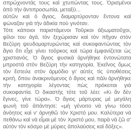
σπρώχνοντάς τους καὶ χτυπώντας τους. Ὁρισμένοι
ἀπὸ τὴν ἀντιπροσωπία, μεταξὺ...
αὐτῶν καὶ ὁ ἅγιος, διαμαρτύρονταν ἔντονα καὶ
φώναζαν γιὰ τὴν ἀδικία ποὺ γινόταν.
Τότε κάποιοι παριστάμενοι Τοῦρκοι ἀξιωματοῦχοι,
φίλοι του ἀγά, τὸν ξεχώρισαν καὶ τὸν πῆγαν στὸν
Βεζύρη ψευδομαρτυρώντας καὶ συκοφαντώντας τὸν
ἅγιο ὅτι εἶχε γίνει τοῦρκος καὶ τώρα ἐμφανίζεται ὡς
χριστιανός. Ὁ ἅγιος φυσικὰ ἀρνήθηκε ἐντονώτατα
μπροστὰ στὸν Βεζύρη τὴν κατηγορία. Ἐκεῖνος ὅμως
τὸν ἔστειλε στὸν ἁρμόδιο γι’ αὐτὲς τὶς ὑποθέσεις
κριτή, ὅπου ἀνακρινόμενος ὁ ἅγιος καὶ πάλι ἀρνήθηκε
τὴν κατηγορία λέγοντας πὼς πρόκειται γιὰ
συκοφαντία. Ὁ δικαστὴς τότε τοῦ λέει: «Κι ἂν δὲν
ἔγινες, γίνε τώρα». Ὁ ἅγιος μάρτυρας μὲ μεγάλη
φωνὴ τοῦ ἀπάντησε: «μὴ γένοιτο νὰ γίνω τόσο
ἀνόητος καὶ ν’ ἀρνηθῶ τὸν Χριστό μου. Καλύτερα νὰ
πεθάνω καὶ νὰ εἶμαι μὲ τὸν Χριστό μου, παρὰ νὰ ζῶ σ’
αὐτὸν τὸν κόσμο μὲ μύριες ἀπολαύσεις καὶ δόξες».