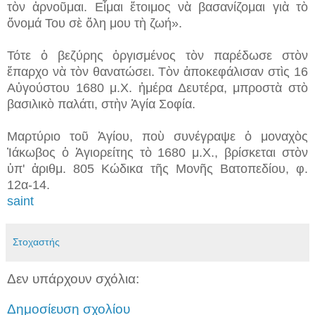
τὸν ἀρνοῦμαι. Εἶμαι ἕτοιμος νὰ βασανίζομαι γιὰ τὸ
ὄνομά Του σὲ ὅλη μου τὴ ζωή».
Τότε ὁ βεζύρης ὀργισμένος τὸν παρέδωσε στὸν
ἔπαρχο νὰ τὸν θανατώσει. Τὸν ἀποκεφάλισαν στὶς 16
Αὐγούστου 1680 μ.Χ. ἡμέρα Δευτέρα, μπροστὰ στὸ
βασιλικὸ παλάτι, στὴν Ἁγία Σοφία.
Μαρτύριο τοῦ Ἁγίου, ποὺ συνέγραψε ὁ μοναχὸς
Ἰάκωβος ὁ Ἁγιορείτης τὸ 1680 μ.Χ., βρίσκεται στὸν
ὑπ' ἀριθμ. 805 Κώδικα τῆς Μονῆς Βατοπεδίου, φ.
12α-14.
saint
Στοχαστής
Δεν υπάρχουν σχόλια:
Δημοσίευση σχολίου