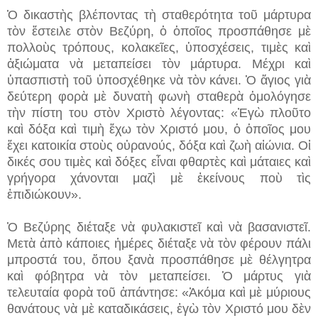
Ὁ δικαστὴς βλέποντας τὴ σταθερότητα τοῦ μάρτυρα
τὸν ἔστειλε στὸν Βεζύρη, ὁ ὁποῖος προσπάθησε μὲ
πολλοὺς τρόπους, κολακεῖες, ὑποσχέσεις, τιμὲς καὶ
ἀξιώματα νὰ μεταπείσει τὸν μάρτυρα. Μέχρι καὶ
ὑπασπιστὴ τοῦ ὑποσχέθηκε νὰ τὸν κάνει. Ὁ ἅγιος γιὰ
δεύτερη φορὰ μὲ δυνατὴ φωνὴ σταθερὰ ὁμολόγησε
τὴν πίστη του στὸν Χριστὸ λέγοντας: «Ἐγὼ πλοῦτο
καὶ δόξα καὶ τιμὴ ἔχω τὸν Χριστό μου, ὁ ὁποῖος μου
ἔχει κατοικία στοὺς οὐρανούς, δόξα καὶ ζωὴ αἰώνια. Οἱ
δικές σου τιμὲς καὶ δόξες εἶναι φθαρτὲς καὶ μάταιες καὶ
γρήγορα χάνονται μαζὶ μὲ ἐκείνους ποὺ τὶς
ἐπιδιώκουν».
Ὁ Βεζύρης διέταξε νὰ φυλακιστεῖ καὶ νὰ βασανιστεῖ.
Μετὰ ἀπὸ κάποιες ἡμέρες διέταξε νὰ τὸν φέρουν πάλι
μπροστά του, ὅπου ξανὰ προσπάθησε μὲ θέλγητρα
καὶ φόβητρα νὰ τὸν μεταπείσει. Ὁ μάρτυς γιὰ
τελευταία φορὰ τοῦ ἀπάντησε: «Ἀκόμα καὶ μὲ μύριους
θανάτους νὰ μὲ καταδικάσεις, ἐγὼ τὸν Χριστό μου δὲν