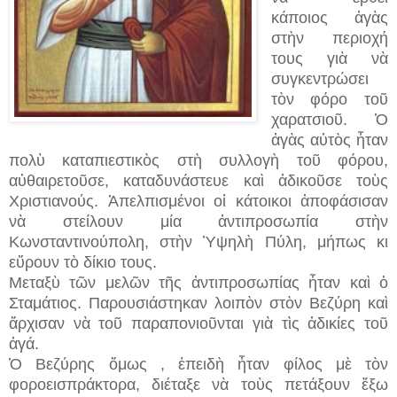
κάποιος ἀγὰς
στὴν περιοχή
τους γιὰ νὰ
συγκεντρώσει
τὸν φόρο τοῦ
χαρατσιοῦ. Ὁ
ἀγὰς αὐτὸς ἦταν
πολὺ καταπιεστικὸς στὴ συλλογὴ τοῦ φόρου,
αὐθαιρετοῦσε, καταδυνάστευε καὶ ἀδικοῦσε τοὺς
Χριστιανούς. Ἀπελπισμένοι οἱ κάτοικοι ἀποφάσισαν
νὰ στείλουν μία ἀντιπροσωπία στὴν
Κωνσταντινούπολη, στὴν Ὑψηλὴ Πύλη, μήπως κι
εὕρουν τὸ δίκιο τους.
Μεταξὺ τῶν μελῶν τῆς ἀντιπροσωπίας ἦταν καὶ ὁ
Σταμάτιος. Παρουσιάστηκαν λοιπὸν στὸν Βεζύρη καὶ
ἄρχισαν νὰ τοῦ παραπονιοῦνται γιὰ τὶς ἀδικίες τοῦ
ἀγά.
Ὁ Βεζύρης ὅμως , ἐπειδὴ ἦταν φίλος μὲ τὸν
φοροεισπράκτορα, διέταξε νὰ τοὺς πετάξουν ἔξω