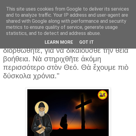
This site uses cookies from Google to deliver its services
and to analyze traffic. Your IP address and user-agent are
shared with Google along with performance and security
▼
metrics to ensure quality of service, generate usage
statistics, and to detect and address abuse.
26 Νοε 2022
Ἅγιος Παΐσιος ὁ Ἁγιορείτης:"Κοιτάξτε νὰ
LEARN MORE
GOT IT
διορθωθῆτε, γιὰ νὰ δικαιοῦσθε τὴν θεία
βοήθεια. Νὰ στηριχθῆτε ἀκόμη
περισσότερο στὸν Θεό. Θὰ ἔχουμε πιὸ
δύσκολα χρόνια."