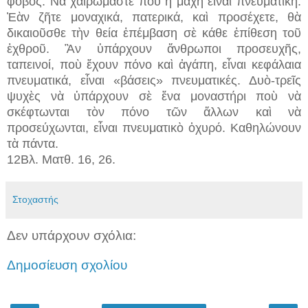
φόβος. Νὰ χαιρώμαστε ποὺ ἡ μάχη εἶναι πνευματική.
Ἐὰν ζῆτε μοναχικά, πατερικά, καὶ προσέχετε, θὰ
δικαιοῦσθε τὴν θεία ἐπέμβαση σὲ κάθε ἐπίθεση τοῦ
ἐχθροῦ. Ἂν ὑπάρχουν ἄνθρωποι προσευχῆς,
ταπεινοί, ποὺ ἔχουν πόνο καὶ ἀγάπη, εἶναι κεφάλαια
πνευματικά, εἶναι «βάσεις» πνευματικές. Δυὸ-τρεῖς
ψυχὲς νὰ ὑπάρχουν σὲ ἕνα μοναστήρι ποὺ νὰ
σκέφτωνται τὸν πόνο τῶν ἄλλων καὶ νὰ
προσεύχωνται, εἶναι πνευματικὸ ὀχυρό. Καθηλώνουν
τὰ πάντα.
12Βλ. Ματθ. 16, 26.
Στοχαστής
Δεν υπάρχουν σχόλια:
Δημοσίευση σχολίου