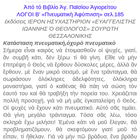
Ἀπό τό Βιβλίο Ἁγ. Παϊσίου Ἁγιορείτου
ΛΟΓΟΙ
Β
' «
Πνευματικὴ Ἀφύπνιση
» σελ.185
ἐκδόσεις ΙΕΡΟΝ ΗΣΥΧΑΣΤΗΡΙΟΝ «ΕΥΑΓΓΕΛΙΣΤΗΣ
ΙΩΑΝΝΗΣ Ὁ ΘΕΟΛΟΓΟΣ» ΣΟΥΡΩΤΗ
ΘΕΣΣΑΛΟΝΙΚΗΣ
Κατάσταση πνευματική,ὀχυρὸ πνευματικὸ
Σήμερα εἶναι καιρὸς νὰ ἑτοιμασθοῦν οἱ ψυχές, γιατί,
ἂν συμβῆ κάτι, δὲν ξέρω τί θὰ γίνη. Εἴθε νὰ μὴν
ἐπιτρέψη ὁ Θεὸς νὰ ἔρθουν δύσκολες μέρες, ἀλλὰ ἂν
ἔρθουν, μὲ ἕναν μικρὸ σεισμό, μὲ ἕνα τράνταγμα, θὰ
σωριάσουν ὁλόκληρες ἀδελφότητες, ὁλόκληρα
μοναστήρια, γιατὶ ὁ καθένας θὰ πάη νὰ σώση τὸν
ἑαυτό του καὶ θὰ τραβήξη τὴν πορεία του. Χρειάζεται
πολλὴ προσοχή, γιὰ νὰ μὴ μᾶς ἐγκαταλείψη ὁ Θεός.
Οἱ ψυχὲς νὰ ἔχουν κάτι πνευματικό. Αὐτὸ σᾶς τιμάει.
Θὰ γίνη μεγάλο τράνταγμα. Τόσα σᾶς λέω, τόσο
σκληρὰ ἔχω μιλήσει! Ἐμένα κάτι νὰ μοῦ ἔλεγαν, θὰ
προβληματιζόμουν, θὰ σκεφτόμουν γιατί μοῦ τὸ
εἶπαν, τί ἤθελαν. Γιὰ νὰ μὴν πῶ βράδυα, ἕνα βράδυ