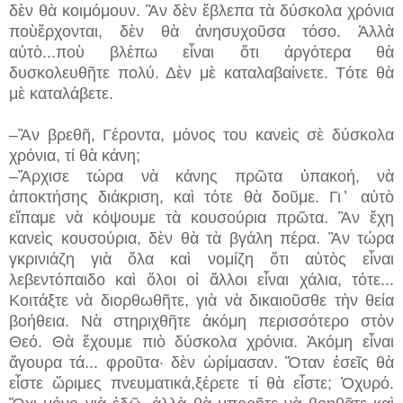
δὲν θὰ κοιμόμουν. Ἂν δὲν ἔβλεπα τὰ δύσκολα χρόνια
ποὺἔρχονται, δὲν θὰ ἀνησυχοῦσα τόσο. Ἀλλὰ
αὐτὸ...
ποὺ βλέπω εἶναι ὅτι ἀργότερα θὰ
δυσκολευθῆτε πολύ. Δὲν μὲ καταλαβαίνετε. Τότε θὰ
μὲ καταλάβετε.
–Ἂν βρεθῆ, Γέροντα, μόνος του κανεὶς σὲ δύσκολα
χρόνια, τί θὰ κάνη;
–Ἄρχισε τώρα νὰ κάνης πρῶτα ὑπακοή, νὰ
ἀποκτήσης διάκριση, καὶ τότε θὰ δοῦμε. Γι ̓ αὐτὸ
εἴπαμε νὰ κόψουμε τὰ κουσούρια πρῶτα. Ἂν ἔχη
κανεὶς κουσούρια, δὲν θὰ τὰ βγάλη πέρα. Ἂν τώρα
γκρινιάζη γιὰ ὅλα καὶ νομίζη ὅτι αὐτὸς εἶναι
λεβεντόπαιδο καὶ ὅλοι οἱ ἄλλοι εἶναι χάλια, τότε...
Κοιτάξτε νὰ διορθωθῆτε, γιὰ νὰ δικαιοῦσθε τὴν θεία
βοήθεια. Νὰ στηριχθῆτε ἀκόμη περισσότερο στὸν
Θεό. Θὰ ἔχουμε πιὸ δύσκολα χρόνια. Ἀκόμη εἶναι
ἄγουρα τά... φροῦτα· δὲν ὡρίμασαν. Ὅταν ἐσεῖς θὰ
εἶστε ὥριμες πνευματικά,ξέρετε τί θὰ εἶστε; Ὀχυρό.