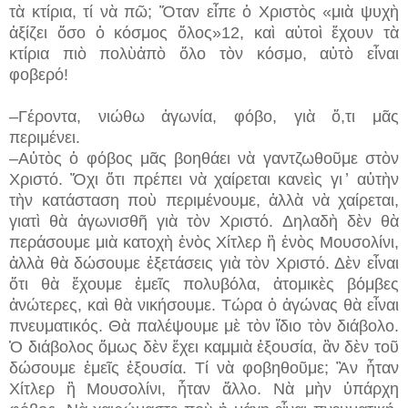
τὰ κτίρια, τί νὰ πῶ; Ὅταν εἶπε ὁ Χριστὸς «μιὰ ψυχὴ
ἀξίζει ὅσο ὁ κόσμος ὅλος»12, καὶ αὐτοὶ ἔχουν τὰ
κτίρια πιὸ πολὺἀπὸ ὅλο τὸν κόσμο, αὐτὸ εἶναι
φοβερό!
–Γέροντα, νιώθω ἀγωνία, φόβο, γιὰ ὅ,τι μᾶς
περιμένει.
–Αὐτὸς ὁ φόβος μᾶς βοηθάει νὰ γαντζωθοῦμε στὸν
Χριστό. Ὄχι ὅτι πρέπει νὰ χαίρεται κανεὶς γι ̓ αὐτὴν
τὴν κατάσταση ποὺ περιμένουμε, ἀλλὰ νὰ χαίρεται,
γιατὶ θὰ ἀγωνισθῆ γιὰ τὸν Χριστό. Δηλαδὴ δὲν θὰ
περάσουμε μιὰ κατοχὴ ἑνὸς Χίτλερ ἢ ἑνὸς Μουσολίνι,
ἀλλὰ θὰ δώσουμε ἐξετάσεις γιὰ τὸν Χριστό. Δὲν εἶναι
ὅτι θὰ ἔχουμε
ἐμεῖς πολυβόλα, ἀτομικὲς βόμβες
ἀνώτερες, καὶ θὰ νικήσουμε. Τώρα ὁ ἀγώνας θὰ εἶναι
πνευματικός. Θὰ παλέψουμε μὲ τὸν ἴδιο τὸν διάβολο.
Ὁ διάβολος ὅμως δὲν ἔχει καμμιὰ ἐξουσία, ἂν δὲν τοῦ
δώσουμε ἐμεῖς ἐξουσία. Τί νὰ φοβηθοῦμε; Ἂν ἦταν
Χίτλερ ἢ Μουσολίνι, ἦταν ἄλλο. Νὰ μὴν ὑπάρχη