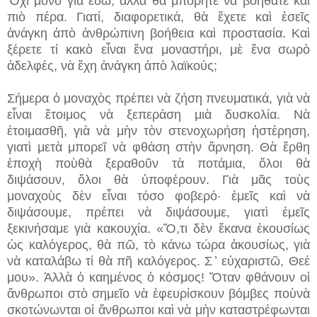
Ὄχι μόνο γιὰ ἐδῶ, ἀλλὰ θὰ μπορῆτε νὰ βοηθᾶτε καὶ
πιὸ πέρα. Γιατί, διαφορετικά, θὰ ἔχετε καὶ ἐσεῖς
ἀνάγκη ἀπὸ ἀνθρώπινη βοήθεια καὶ προστασία. Καὶ
ξέρετε τί κακὸ εἶναι ἕνα μοναστήρι, μὲ ἕνα σωρὸ
ἀδελφές, νὰ ἔχη ἀνάγκη ἀπὸ λαϊκούς;
Σήμερα ὁ μοναχὸς πρέπει νὰ ζήση πνευματικά, γιὰ νὰ
εἶναι ἕτοιμος νὰ ξεπεράση μιὰ δυσκολία. Νὰ
ἑτοιμασθῆ, γιὰ νὰ μὴν τὸν στενοχωρήση ἡστέρηση,
γιατὶ μετὰ μπορεῖ νὰ φθάση στὴν ἄρνηση. Θὰ ἔρθη
ἐποχὴ ποὺθὰ ξεραθοῦν τὰ ποτάμια, ὅλοι θὰ
διψάσουν, ὅλοι θὰ ὑποφέρουν. Γιὰ μᾶς τοὺς
μοναχοὺς δὲν εἶναι τόσο φοβερό· ἐμεῖς καὶ νὰ
διψάσουμε, πρέπει νὰ διψάσουμε, γιατὶ ἐμεῖς
ξεκινήσαμε γιὰ κακουχία. «Ὅ,τι δὲν ἔκανα ἑκουσίως
ὡς καλόγερος, θὰ πῶ, τὸ κάνω τώρα ἀκουσίως, γιὰ
νὰ καταλάβω τί θὰ πῆ καλόγερος. Σ ̓ εὐχαριστῶ, Θεέ
μου». Ἀλλὰ ὁ καημένος ὁ κόσμος! Ὅταν φθάνουν οἱ
ἄνθρωποι στὸ σημεῖο νὰ ἐφευρίσκουν βόμβες ποὺνὰ
σκοτώνωνται οἱ ἄνθρωποι καὶ νὰ μὴν καταστρέφωνται